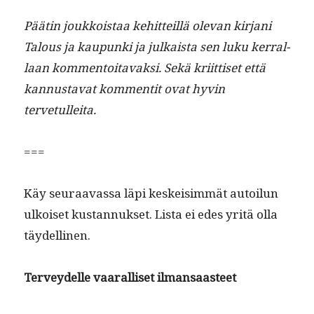
Päätin joukkois­taa kehit­teil­lä ole­van kir­jani
Talous ja kaupun­ki ja julka­ista sen luku ker­ral­
laan kom­men­toitavak­si. Sekä kri­it­tiset että
kan­nus­ta­vat kom­men­tit ovat hyvin
tervetulleita.
===
Käy seu­raavas­sa läpi keskeisim­mät autoilun
ulkoiset kus­tan­nuk­set. Lista ei edes yritä olla
täydellinen.
Ter­vey­delle vaar­al­liset ilmansaasteet