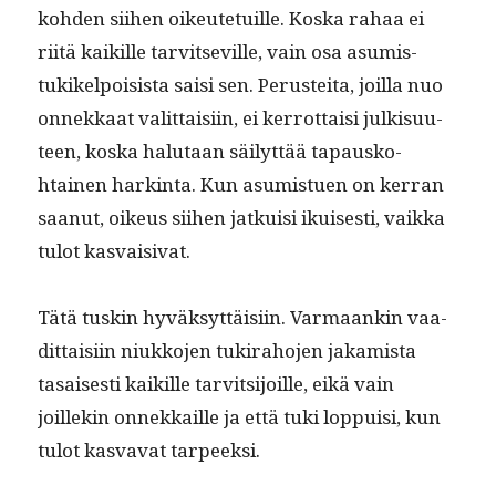
kohden siihen oikeute­tu­ille. Kos­ka rahaa ei
riitä kaikille tarvit­seville, vain osa asum­is­
tukikelpoi­sista saisi sen. Perustei­ta, joil­la nuo
onnekkaat valit­taisi­in, ei ker­rot­taisi julk­isu­u­
teen, kos­ka halu­taan säi­lyt­tää tapausko­
htainen hark­in­ta. Kun asum­istuen on ker­ran
saanut, oikeus siihen jatkuisi ikuis­es­ti, vaik­ka
tulot kasvaisivat.
Tätä tuskin hyväksyt­täisi­in. Var­maankin vaa­
dit­taisi­in niukko­jen tuki­ra­ho­jen jakamista
tasais­es­ti kaikille tarvit­si­joille, eikä vain
joillekin onnekkaille ja että tuki lop­puisi, kun
tulot kas­va­vat tarpeeksi.