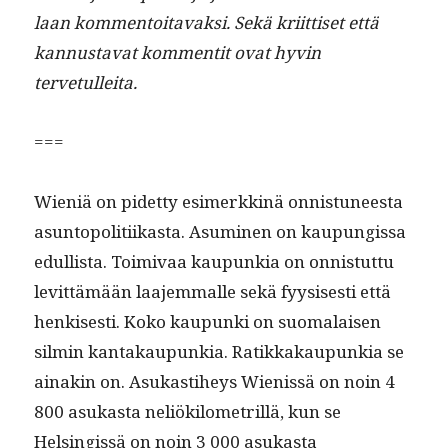
laan kom­men­toitavak­si. Sekä kri­it­tiset että
kan­nus­ta­vat kom­men­tit ovat hyvin
tervetulleita.
===
Wieniä on pidet­ty esimerkkinä onnis­tuneesta
asun­topoli­ti­ikas­ta. Asum­i­nen on kaupungis­sa
edullista. Toimi­vaa kaupunkia on onnis­tut­tu
levit­tämään laa­jem­malle sekä fyy­sis­es­ti että
henkises­ti. Koko kaupun­ki on suo­ma­laisen
silmin kan­takaupunkia. Ratikkakaupunkia se
ainakin on. Asukasti­heys Wienis­sä on noin 4
800 asukas­ta neliök­ilo­metril­lä, kun se
Helsingis­sä on noin 3 000 asukas­ta