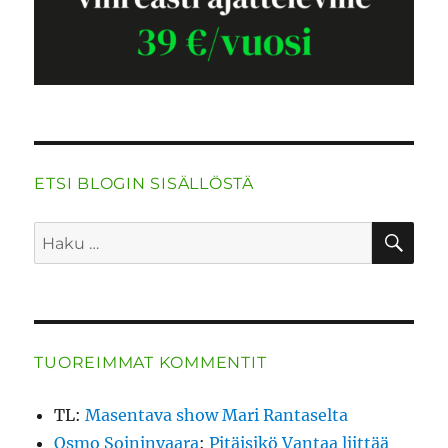
ETSI BLOGIN SISÄLLÖSTÄ
HA
Etsi:
TUOREIMMAT KOMMENTIT
TL
:
Masentava show Mari Rantaselta
Osmo Soininvaara
:
Pitäisikö Vantaa liittää