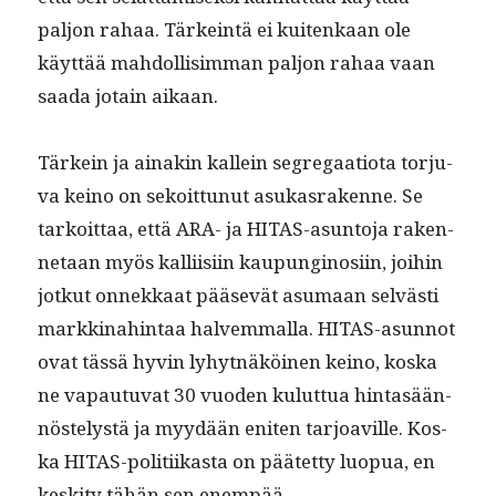
paljon rahaa. Tärkein­tä ei kuitenkaan ole
käyt­tää mah­dol­lisim­man paljon rahaa vaan
saa­da jotain aikaan.
Tärkein ja ainakin kallein seg­re­gaa­tio­ta tor­ju­
va keino on sekoit­tunut asukas­rakenne. Se
tarkoit­taa, että ARA- ja HITAS-asun­to­ja raken­
netaan myös kalli­isi­in kaupungi­nosi­in, joi­hin
jotkut onnekkaat pää­sevät asumaan selvästi
markki­nahin­taa halvem­mal­la. HITAS-asun­not
ovat tässä hyvin lyhyt­näköi­nen keino, kos­ka
ne vapau­tu­vat 30 vuo­den kulut­tua hin­tasään­
nöstelystä ja myy­dään eniten tar­joav­ille. Kos­
ka HITAS-poli­ti­ikas­ta on päätet­ty luop­ua, en
keski­ty tähän sen enempää.