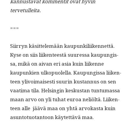
kan­nus­ta­vat kom­men­tit ovat hyvin
tervetulleita.
===
Siir­ryn käsit­telemään kaupunkili­iken­net­tä.
Kyse on siis liiken­teestä suures­sa kaupungis­
sa, mikä on aivan eri asia kuin liikenne
kaupunkien ulkop­uolel­la. Kaupungis­sa liiken­
teen ylivoimais­es­ti suurin kus­tan­nus on sen
vaa­ti­ma tila. Helsin­gin keskus­tan tun­tu­mas­sa
maan arvo on yli tuhat euroa neliöltä. Liiken­
teen alle jäävä maa on yhtä arvokas­ta kuin
asun­to­tuotan­toon käytet­tävä maa.