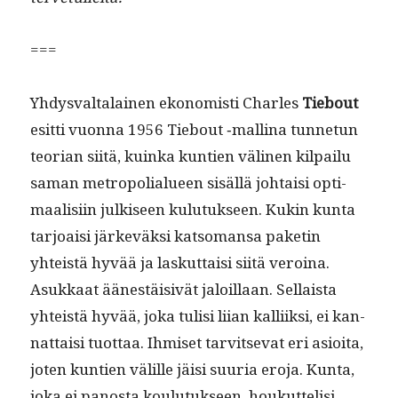
===
Yhdys­val­ta­lainen ekon­o­misti Charles
Tiebout
esit­ti vuon­na 1956 Tiebout ‑mal­li­na tun­netun
teo­ri­an siitä, kuin­ka kun­tien väli­nen kil­pailu
saman metropo­lialueen sisäl­lä johtaisi opti­
maal­isi­in julkiseen kulu­tuk­seen. Kukin kun­ta
tar­joaisi järkeväk­si kat­so­mansa paketin
yhteistä hyvää ja laskut­taisi siitä veroina.
Asukkaat äänestäi­sivät jaloil­laan. Sel­l­aista
yhteistä hyvää, joka tulisi liian kalli­ik­si, ei kan­
nat­taisi tuot­taa. Ihmiset tarvit­se­vat eri asioi­ta,
joten kun­tien välille jäisi suuria ero­ja. Kun­ta,
joka ei panos­ta koulu­tuk­seen, houkut­telisi