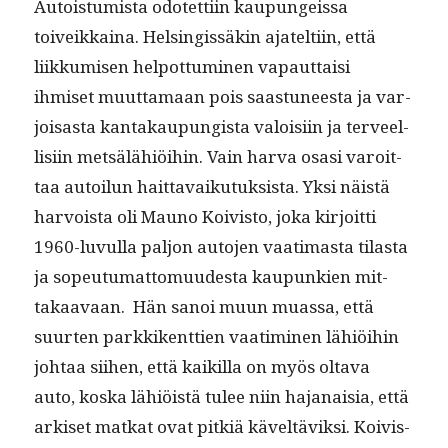
Autois­tu­mista odotet­ti­in kaupungeis­sa
toiveikkaina. Helsingis­säkin ajatelti­in, että
liikku­misen helpot­tumi­nen vapaut­taisi
ihmiset muut­ta­maan pois saas­tuneesta ja var­
joisas­ta kan­takaupungista val­oisi­in ja ter­veel­
lisi­in met­sälähiöi­hin. Vain har­va osasi varoit­
taa autoilun hait­tavaiku­tuk­sista. Yksi näistä
har­voista oli Mauno Koivis­to, joka kir­joit­ti
1960-luvul­la paljon auto­jen vaa­ti­mas­ta tilas­ta
ja sopeu­tu­mat­to­muud­es­ta kaupunkien mit­
takaavaan. Hän sanoi muun muas­sa, että
suurten parkkikent­tien vaa­timi­nen lähiöi­hin
johtaa siihen, että kaikil­la on myös olta­va
auto, kos­ka lähiöistä tulee niin hajanaisia, että
arkiset matkat ovat pitk­iä käveltäviksi. Koivis­