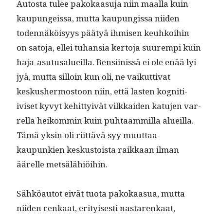
Autos­ta tulee pakokaa­su­ja niin maal­la kuin
kaupungeis­sa, mut­ta kaupungis­sa niiden
toden­näköisyys pää­tyä ihmisen keuhkoi­hin
on sato­ja, ellei tuhan­sia ker­to­ja suurem­pi kuin
haja-asu­tusalueil­la. Ben­si­inis­sä ei ole enää lyi­
jyä, mut­ta sil­loin kun oli, ne vaikut­ti­vat
keskush­er­mostoon niin, että las­ten kog­ni­ti­
iviset kyvyt kehit­tyivät vilkkaiden katu­jen var­
rel­la heikom­min kuin puh­taam­mil­la alueil­la.
Tämä yksin oli riit­tävä syy muut­taa
kaupunkien keskus­toista raikkaan ilman
äärelle metsälähiöihin.
Sähköau­tot eivät tuo­ta pakokaa­sua, mut­ta
niiden renkaat, eri­tyis­es­ti nastarenkaat,