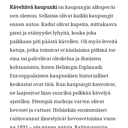
Käveltävä kaupun­ki
on kaupun­gin alku­peräi­
nen ole­mus. Sel­l­aisia oli­vat kaik­ki kaupun­git
ennen autoa. Kadut oli­vat kapei­ta, mit­takaa­va
pieni ja etäisyy­det lyhy­itä, kos­ka joka
paikkaan piti päästä kävellen. Oli myös lev­eitä
katu­ja, jot­ka toimi­vat erään­laisi­na pitk­inä tor­
eina tai palve­li­v­at oleskelua ja ihmis­ten
kohtaamista, kuten Helsin­gin Esplana­di.
Euroop­palais­ten kaupunkien his­to­ri­al­liset
kesku­s­tat ovat tätä. Kun kaupun­git kasvoivat,
ne laa­jeni­vat liian suurik­si pelkkää käve­lyä
ajatellen. Pitem­piä matko­ja varten oli­vat
hevoset ja rat­taat. Helsinki­in ensim­mäiset
raitio­vaunut ilmestyivät hevosve­toisi­na vuon­
na 1891 – siis ennen auto­ja. Raitio­vaunu­ja