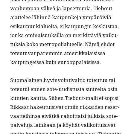
van­hempaa väkeä ja lapset­to­mia. Tiebout
ajat­telee lähin­nä kaupunke­ja ympäröiviä
esikaupunkialuei­ta, ei kaupun­gin keskus­taa,
jon­ka omi­naisuuk­sil­la on merkit­täviä vaiku­
tuk­sia koko metropo­lialueelle. Nämä ehdot
toteu­tu­vat parem­min amerikkalai­sis­sa
kaupungeis­sa kuin eurooppalaisissa.
Suo­ma­lainen hyv­in­voin­ti­val­tio toteu­tuu tai
toteu­tui ennen sote-uud­is­tus­ta suurelta osin
kun­tien kaut­ta. Siihen Tiebout-malli ei sopisi.
Rikkaat hakeu­tu­isi­vat omi­in rikkaiden reser­
vaat­tei­hin­sa eivätkä rahoit­taisi julk­isia sote-
palvelu­ja lainkaan ja köy­hät valikoi­tu­isi­vat
omi­in kun­ti­in­sa tuke­maan toisi­aan. Tieboutin