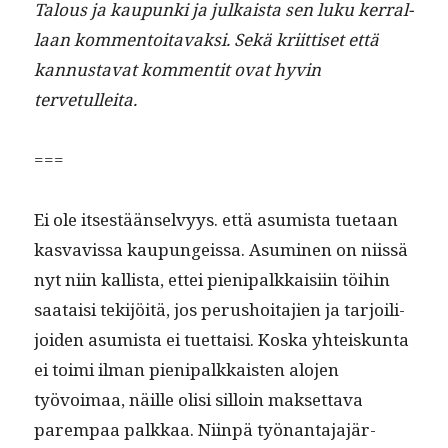
Talous ja kaupun­ki ja julka­ista sen luku ker­ral­
laan kom­men­toitavak­si. Sekä kri­it­tiset että
kan­nus­ta­vat kom­men­tit ovat hyvin
tervetulleita.
===
Ei ole itses­tään­selvyys. että asum­ista tue­taan
kas­vavis­sa kaupungeis­sa. Asum­i­nen on niis­sä
nyt niin kallista, ettei pieni­palkkaisi­in töi­hin
saataisi tek­i­jöitä, jos perushoita­jien ja tar­joil­i­
joiden asum­ista ei tuet­taisi. Kos­ka yhteiskun­ta
ei toi­mi ilman pieni­palkkaisten alo­jen
työvoimaa, näille olisi sil­loin mak­set­ta­va
parem­paa palkkaa. Niin­pä työ­nan­ta­ja­jär­