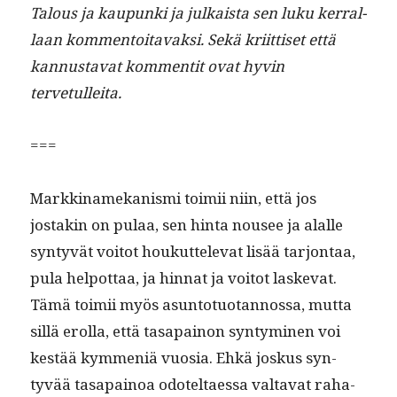
Talous ja kaupun­ki ja julka­ista sen luku ker­ral­
laan kom­men­toitavak­si. Sekä kri­it­tiset että
kan­nus­ta­vat kom­men­tit ovat hyvin
tervetulleita.
===
Markki­namekanis­mi toimii niin, että jos
jostakin on pulaa, sen hin­ta nousee ja alalle
syn­tyvät voitot houkut­tel­e­vat lisää tar­jon­taa,
pula helpot­taa, ja hin­nat ja voitot laske­vat.
Tämä toimii myös asun­to­tuotan­nos­sa, mut­ta
sil­lä erol­la, että tas­apain­on syn­tymi­nen voi
kestää kym­meniä vuosia. Ehkä joskus syn­
tyvää tas­apain­oa odoteltaes­sa val­ta­vat raha­