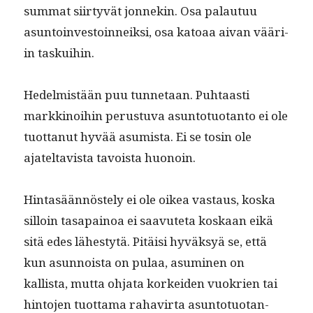
sum­mat siir­tyvät jon­nekin. Osa palau­tuu
asun­toin­vestoin­neik­si, osa katoaa aivan vääri­
in taskuihin.
Hedelmistään puu tun­netaan. Puh­taasti
markki­noi­hin perus­tu­va asun­to­tuotan­to ei ole
tuot­tanut hyvää asum­ista. Ei se tosin ole
ajateltavista tavoista huonoin.
Hin­tasään­nöste­ly ei ole oikea vas­taus, kos­ka
sil­loin tas­apain­oa ei saavute­ta koskaan eikä
sitä edes läh­estytä. Pitäisi hyväksyä se, että
kun asun­noista on pulaa, asum­i­nen on
kallista, mut­ta ohja­ta korkei­den vuokrien tai
hin­to­jen tuot­ta­ma rahavir­ta asun­to­tuotan­