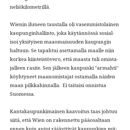
neliökilometrillä.
Wienin ihmeen taustal­la oli vasem­mis­to­lainen
kaupung­in­hallinto, joka käytän­nössä sosial­
isoi yksi­tyisen maao­maisu­u­den kaupun­gin
hal­tu­un. Se tapah­tui aset­ta­mal­la maalle niin
korkea kiin­teistövero, että maas­ta tuli omis­ta­
jalleen rasite. Sen jäl­keen kaupun­ki ”armahti”
köy­htyneet maan­omis­ta­jat osta­mal­la näi­den
maan pilkkahin­nal­la. Ei taitaisi onnis­tua
Suomessa.
Kan­takaupunki­mainen kaavoitus taas johtuu
siitä, että Wien on raken­net­tu pääos­altaan
ennen kuin autot räjäyt­tivät kaupunkien mit­