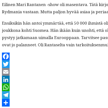
Eili­nen Mari Ranta­nen ‑show oli masen­ta­va. Tätä kir­joi
Ryd­ma­nia vas­taan. Mut­ta paljon hyvää asi­aa ja peri­a
Ensik­sikin hän antoi ymmärtää, että 50 000 ihmistä oli t
joukkona kohti Suomea. Hän ikään kuin uno­hti, että oli­va
pystyy jatka­maan uimal­la Euroop­paan. Tarvit­see passin,
ovat jo palan­neet. Oli Rantaselta vain tarkoituk­sen­muk
Facebook
Twitter
Email
LinkedIn
WhatsApp
Telegram