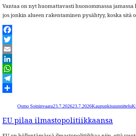
Van­taa on nyt huo­mat­tavasti huonom­mas­sa jamas­sa kuin 
jos jonkin alueen rak­en­t­a­mi­nen pysähtyy, kos­ka sitä
Facebook
Twitter
Email
LinkedIn
WhatsApp
Telegram
Kirjoittaja
Julkaistu
Kategoriat
Av
Share
Osmo Soininvaara
23.7.2026
23.7.2026
Kaupunkisuunnittelu
Ki
EU pilaa ilmastopolitiikkaansa
EU on höl­len­tämässä ilmastopoli­ti­ikkaa niin, että vuo