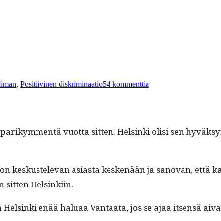
artikkeliin
Hyväosaisten
liman
,
Positiivinen diskriminaatio
54 kommenttia
alueiden
lapsia
huono-
osaisten
kouluihin?
 parikym­men­tä vuot­ta sit­ten. Helsin­ki olisi sen hyväksy
tikon keskustel­e­van asi­as­ta keskenään ja sanovan, että
n sit­ten Helsinkiin.
tä Helsin­ki enää halu­aa Van­taa­ta, jos se ajaa itsen­sä a