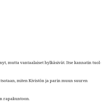
lap­
sia
huono-
osais­
ten
kouluihin?”
nyt, mut­ta van­taalaiset hylkä­sivät. Itse kan­natin tuol­
 kat­so­taan, miten Kivistön ja parin muun suuren
ivan rapakuntoon.