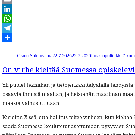
Email
LinkedIn
WhatsApp
Telegram
Kirjoittaja
Julkaistu
Kategoriat
Share
Osmo Soininvaara
22.7.2026
22.7.2026
Ilmastopolitiikka
7 kom
On virhe kieltää Suomessa opiskelev
Yli puo­let tekni­ikan ja tieto­jenkäsit­telyalal­la tehdy­
osaavia ihmisiä maa­han, ja heistähän maail­man maat ny
maas­ta valmistuttuaan.
Kir­joitin X:ssä, että hal­li­tus tekee virheen, kun kiel
saa­da Suomes­sa koulute­tut aset­tumaan pysyvästi Suom