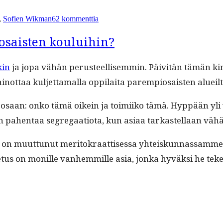
t
artikkeliin
Masentava
,
Sofien Wikman
62 kommenttia
show
Mari
Rantaselta
osaisten kouluihin?
kin
ja jopa vähän perus­teel­lisem­min. Päiv­itän tämän kir­
n­ot­taa kul­jet­ta­mal­la oppi­lai­ta parem­pio­sais­ten aluei
en osaan: onko tämä oikein ja toimi­iko tämä. Hyp­pään y
 pahen­taa seg­re­gaa­tio­ta, kun asi­aa tarkastel­laan väh
s on muut­tunut mer­i­tokraat­tises­sa yhteiskun­nas­samm
­tus on monille van­hem­mille asia, jon­ka hyväk­si he te