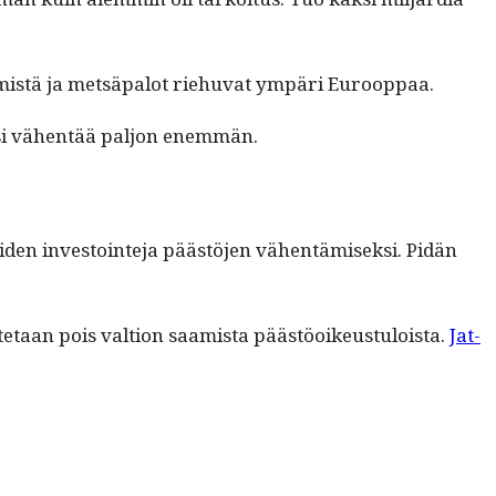
 ihmistä ja met­sä­palot riehu­vat ympäri Eurooppaa.
äisi vähen­tää paljon enemmän.
äi­den investoin­te­ja päästö­jen vähen­tämisek­si. Pidän
ote­taan pois val­tion saamista päästöoikeustu­loista.
Jat­