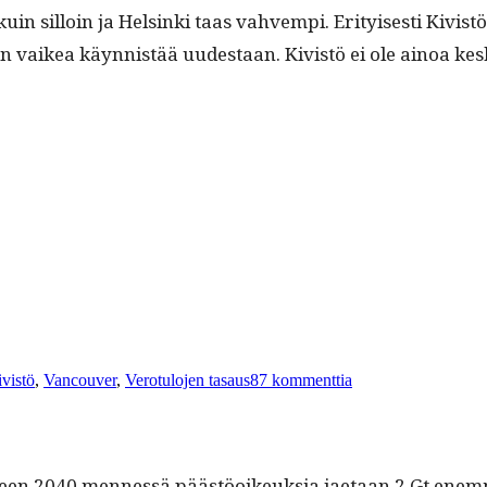
sil­loin ja Helsin­ki taas vahvem­pi. Eri­tyis­es­ti Kivistö
 on vaikea käyn­nistää uud­estaan. Kivistö ei ole ain­oa ke
ainsanat
artikkeliin
Pitäisikö
vistö
,
Vancouver
,
Verotulojen tasaus
87 kommenttia
Vantaa
liittää
Helsinkiin?
­teen 2040 men­nessä päästöoikeuk­sia jae­taan 2 Gt enem­m