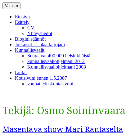
Siirry
Valikko
sisältöön
Etusivu
Esittely
CV
Yhteystiedot
Blogini säännöt
Julkaisut — tilaa kirjojani
Kunnallisvaalit
Seuraavat 400 000 helsinkiläistä
kunnallisvaaliohjelmani 2012
Kunnallisvaaliohjelmani 2008
Linkit
Kotisivuni ennen 1.5.2007
vanhat eduskuntasivuni
Tekijä:
Osmo Soininvaara
Masentava show Mari Rantaselta