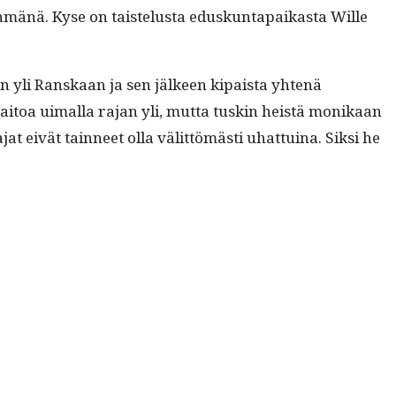
yh­mänä. Kyse on tais­telus­ta eduskun­ta­paikas­ta Wille
n yli Ran­skaan ja sen jäl­keen kipaista yht­enä
­taitoa uimal­la rajan yli, mut­ta tuskin heistä monikaan
t eivät tain­neet olla välit­tömästi uhat­tuina. Sik­si he