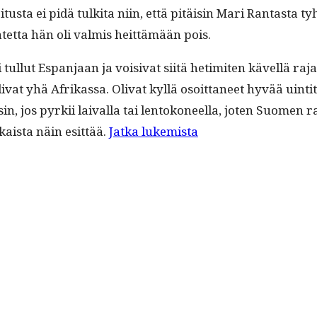
­tus­ta ei pidä tulki­ta niin, että pitäisin Mari Rantas­ta t
atet­ta hän oli valmis heit­tämään pois.
ul­lut Espan­jaan ja voisi­vat siitä hetimiten kävel­lä raja
t yhä Afrikas­sa. Oli­vat kyl­lä osoit­ta­neet hyvää uin­ti
 jos pyrkii laival­la tai lentokoneel­la, joten Suomen raja
“Masen­
aista näin esit­tää.
Jat­ka lukemista
ta­
va
show
Mari
Rantaselta”