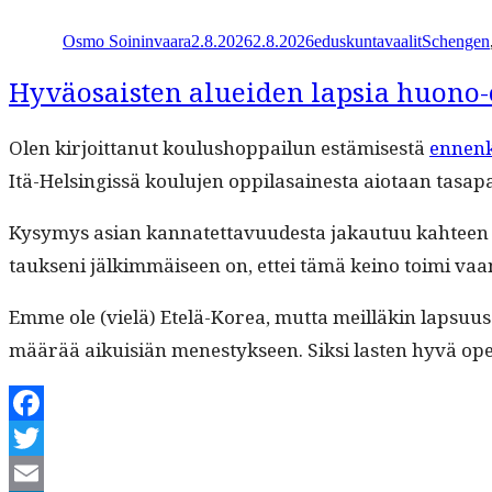
Kirjoittaja
Julkaistu
Kategoriat
Avainsana
Share
Osmo Soininvaara
2.8.2026
2.8.2026
eduskuntavaalit
Schengen
Hyväosaisten alueiden lapsia huono-
Olen kir­joit­tanut koulushop­pailun estämis­es­tä
ennen
Itä-Helsingis­sä koulu­jen oppi­la­saines­ta aio­taan tas­apai
Kysymys asian kan­natet­tavu­ud­es­ta jakau­tuu kah­te
tauk­seni jälkim­mäiseen on, ettei tämä keino toi­mi vaan
Emme ole (vielä) Etelä-Korea, mut­ta meil­läkin lap­su­u
määrää aikuisiän men­estyk­seen. Sik­si las­ten hyvä ope
Facebook
Twitter