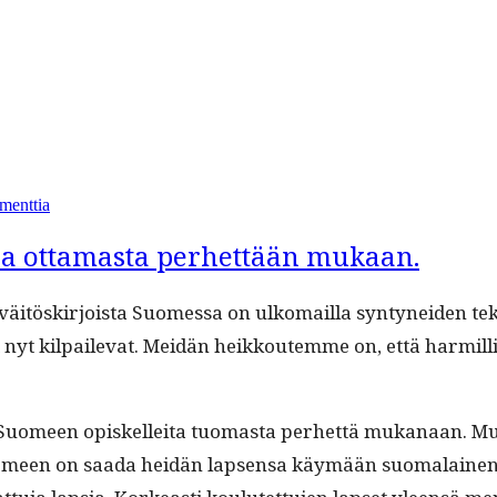
artikkeliin
EU
menttia
pilaa
ilmastopolitiikkaansa
ia ottamasta perhettään mukaan.
istä väitöskir­joista Suomes­sa on ulko­mail­la syn­tynei­de
t kil­pail­e­vat. Mei­dän heikkoutemme on, että harmil­li
tää Suomeen opiskellei­ta tuo­mas­ta per­het­tä mukanaan. M
een on saa­da hei­dän lapsen­sa käymään suo­ma­lainen ko