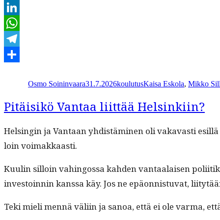
Email
LinkedIn
WhatsApp
Telegram
Kirjoittaja
Julkaistu
Kategoriat
Avainsanat
Share
Osmo Soininvaara
31.7.2026
koulutus
Kaisa Eskola
,
Mikko Sil
Pitäisikö Vantaa liittää Helsinkiin?
Helsin­gin ja Van­taan yhdis­tämi­nen oli vakavasti esil­lä
loin voimakkaasti.
Kuulin sil­loin vahin­gos­sa kah­den van­taalaisen poli­i
investoin­nin kanssa käy. Jos ne epäon­nis­tu­vat, liitytää
Teki mieli men­nä väli­in ja sanoa, että ei ole var­ma, et