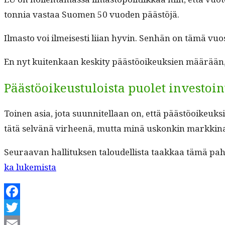
ton­nia vas­taa Suomen 50 vuo­den päästöjä.
Ilmas­to voi ilmeis­es­ti liian hyvin. Sen­hän on tämä vu
En nyt kuitenkaan keski­ty päästöoikeuk­sien määrään, k
Päästöoikeustuloista puolet investoi
Toinen asia, jota suun­nitel­laan on, että päästöoikeuk­sie
tätä selvänä virheenä, mut­ta minä uskonkin markki­n
Seu­raa­van hal­li­tuk­sen taloudel­lista taakkaa tämä pa
“EU
ka lukemista
pilaa
ilmastopolitiikkaansa”
Facebook
Twitter