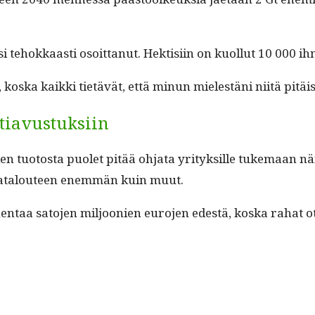
osi tehokkaasti osoit­tanut. Hek­tisi­in on kuol­lut 10 000
os­ka kaik­ki tietävät, että min­un mielestäni niitä pit
ntiavustuksiin
n tuo­to­s­ta puo­let pitää ohja­ta yri­tyk­sille tuke­maan n
a­t­alouteen enem­män kuin muut.
hen­taa sato­jen miljoonien euro­jen edestä, kos­ka rahat 