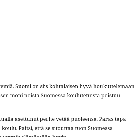
n tekemiä. Suo­mi on siis kohta­laisen hyvä houkut­tele­maan
sen moni noista Suomes­sa koulute­tu­ista pois­tuu
uual­la aset­tunut per­he vetää puoleen­sa. Paras tapa
ulu. Pait­si, että se sitout­taa tuon Suomes­sa