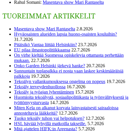
Rahul Somani
:
Masentava show Mari Rantaselta
TUOREIMMAT ARTIKKELIT
Masentava show Mari Rantaselta
2.8.2026
Hyväosaisten alueiden lapsia huono-osaisten kouluihin?
31.7.2026
Pitäisikö Vantaa liittää Helsinkiin?
23.7.2026
EU pilaa ilmastopolitiikkaansa
22.7.2026
On virhe kieltää Suomessa opiskelevia ottamasta perhettään
mukaan.
22.7.2026
Onko Garden Helsinki järkevä hanke?
20.7.2026
Sunnuntain tuplapalkka ei nosta vaan laskee keskimääräisiä
palkkoja
19.7.2026
Tekoälyn vallankumouksessa ongelma on nopeus
19.7.2026
Tekoäly terveydenhuollossa
16.7.2026
Tekoäly ja työajan lyhentäminen
15.7.2026
Huomioita tekoälystä, sosiaalipolitiikasta ja työnvälityksestä ja
työttömyysturvasta
14.7.2026
Miten Kela on alkanut korvata lainvastaisesti sairaaloissa
annosteltavia lääkkeitä?
12.7.2026
Tuoko tekoäly tuhon vai helpotuksen?
12.7.2026
HSL häviää lyhyillä matkoilla takseille.
5.7.2026
Mitä ajattelen HIFK:in Areenasta?
5.7.2026