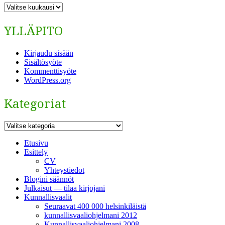
ARKISTO
YLLÄPITO
Kirjaudu sisään
Sisältösyöte
Kommenttisyöte
WordPress.org
Kategoriat
Kategoriat
Etusivu
Esittely
CV
Yhteystiedot
Blogini säännöt
Julkaisut — tilaa kirjojani
Kunnallisvaalit
Seuraavat 400 000 helsinkiläistä
kunnallisvaaliohjelmani 2012
Kunnallisvaaliohjelmani 2008