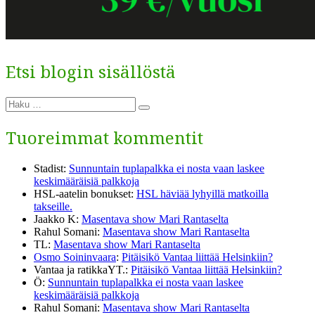
Etsi blogin sisällöstä
Etsi:
Haku
Tuoreimmat kommentit
Stadist
:
Sunnuntain tuplapalkka ei nosta vaan laskee
keskimääräisiä palkkoja
HSL-aatelin bonukset
:
HSL häviää lyhyillä matkoilla
takseille.
Jaakko K
:
Masentava show Mari Rantaselta
Rahul Somani
:
Masentava show Mari Rantaselta
TL
:
Masentava show Mari Rantaselta
Osmo Soininvaara
:
Pitäisikö Vantaa liittää Helsinkiin?
Vantaa ja ratikkaYT.
:
Pitäisikö Vantaa liittää Helsinkiin?
Ö
:
Sunnuntain tuplapalkka ei nosta vaan laskee
keskimääräisiä palkkoja
Rahul Somani
:
Masentava show Mari Rantaselta