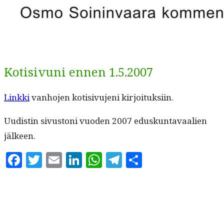
Kotisivuni ennen 1.5.2007
Link­ki
van­ho­jen koti­sivu­jeni kirjoituksiin.
Uud­is­tin sivus­toni vuo­den 2007 eduskun­tavaalien
jälkeen.
Facebook
Twitter
Email
LinkedIn
WhatsApp
Telegram
Share