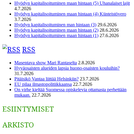
Hyödyn kapitalisoituminen maan hintaan (5) Uhanalaiset lajit
4.7.2026
Hyödyn kapitalisoituminen maan hintaan (4) Kiinteistövero
3.7.2026
Hyödyn kapitalisoituminen man hintaan (3)
29.6.2026
Hyödyn kapitalisoituminen maan hintaan (2)
28.6.2026
Hyödyn kapitalisoituminen maan hintaan (1)
27.6.2026
RSS
Masentava show Mari Rantaselta
2.8.2026
Hyväosaisten alueiden lapsia huono-osaisten kouluihin?
31.7.2026
Pitäisikö Vantaa liittää Helsinkiin?
23.7.2026
EU pilaa ilmastopolitiikkaansa
22.7.2026
On virhe kieltää Suomessa opiskelevia ottamasta perhettään
mukaan.
22.7.2026
ESIINTYMISET
ARKISTO