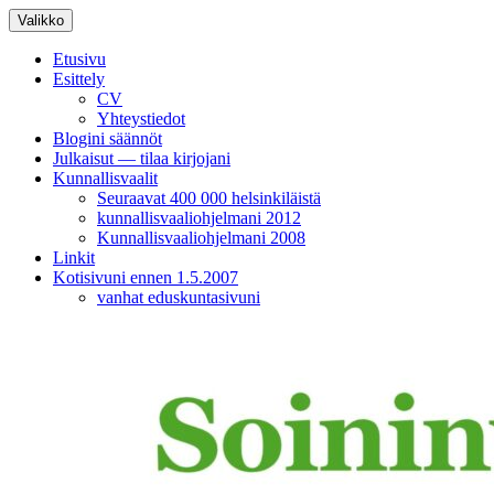
Siirry
Valikko
sisältöön
Etusivu
Esittely
CV
Yhteystiedot
Blogini säännöt
Julkaisut — tilaa kirjojani
Kunnallisvaalit
Seuraavat 400 000 helsinkiläistä
kunnallisvaaliohjelmani 2012
Kunnallisvaaliohjelmani 2008
Linkit
Kotisivuni ennen 1.5.2007
vanhat eduskuntasivuni