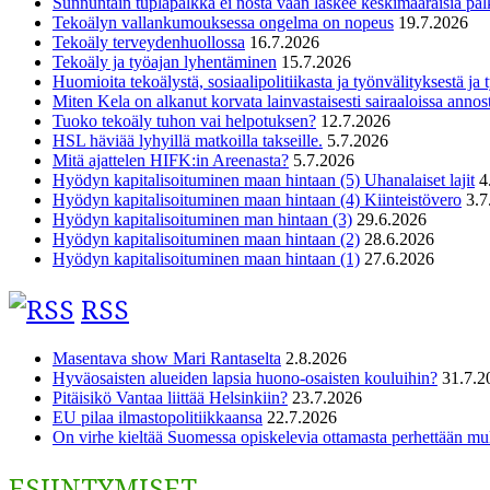
Sunnuntain tuplapalkka ei nosta vaan laskee keskimääräisiä pal
Tekoälyn vallankumouksessa ongelma on nopeus
19.7.2026
Tekoäly terveydenhuollossa
16.7.2026
Tekoäly ja työajan lyhentäminen
15.7.2026
Huomioita tekoälystä, sosiaalipolitiikasta ja työnvälityksestä ja
Miten Kela on alkanut korvata lainvastaisesti sairaaloissa annost
Tuoko tekoäly tuhon vai helpotuksen?
12.7.2026
HSL häviää lyhyillä matkoilla takseille.
5.7.2026
Mitä ajattelen HIFK:in Areenasta?
5.7.2026
Hyödyn kapitalisoituminen maan hintaan (5) Uhanalaiset lajit
4
Hyödyn kapitalisoituminen maan hintaan (4) Kiinteistövero
3.7
Hyödyn kapitalisoituminen man hintaan (3)
29.6.2026
Hyödyn kapitalisoituminen maan hintaan (2)
28.6.2026
Hyödyn kapitalisoituminen maan hintaan (1)
27.6.2026
RSS
Masentava show Mari Rantaselta
2.8.2026
Hyväosaisten alueiden lapsia huono-osaisten kouluihin?
31.7.2
Pitäisikö Vantaa liittää Helsinkiin?
23.7.2026
EU pilaa ilmastopolitiikkaansa
22.7.2026
On virhe kieltää Suomessa opiskelevia ottamasta perhettään m
ESIINTYMISET