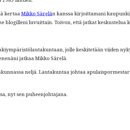
­lä ker­taa
Mikko Särelä
n kanssa kir­joit­ta­mani kaupunkis
ne blogilleni luvuit­tain. Toivon, että jatkat keskustelua
upunkiym­päristölau­takun­taan, jolle keskitetään viiden ny
äse­nenäni jatkaa Mikko Särelä.
n­nas­sa neljä. Lau­takun­taa johtaa apu­lais­pormes­tari S
es­sa, nyt sen puheenjohtajana.