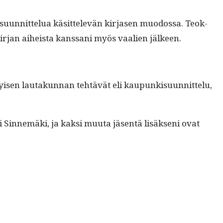
u­un­nit­telua käsit­televän kir­jasen muo­dos­sa. Teok­
 kir­jan aiheista kanssani myös vaalien jälkeen.
kyisen lau­takun­nan tehtävät eli kaupunkisu­un­nit­telu,
in­nemä­ki, ja kak­si muu­ta jäsen­tä lisäk­seni ovat