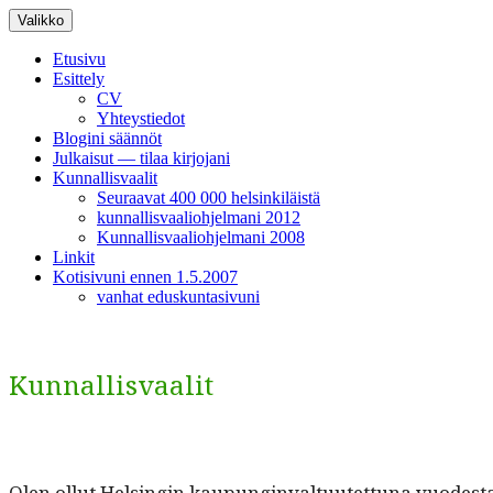
Siirry
Valikko
sisältöön
Etusivu
Esittely
CV
Yhteystiedot
Blogini säännöt
Julkaisut — tilaa kirjojani
Kunnallisvaalit
Seuraavat 400 000 helsinkiläistä
kunnallisvaaliohjelmani 2012
Kunnallisvaaliohjelmani 2008
Linkit
Kotisivuni ennen 1.5.2007
vanhat eduskuntasivuni
Kunnallisvaalit
Olen ollut Helsin­gin kaupung­in­val­tu­utet­tuna vuodes­t