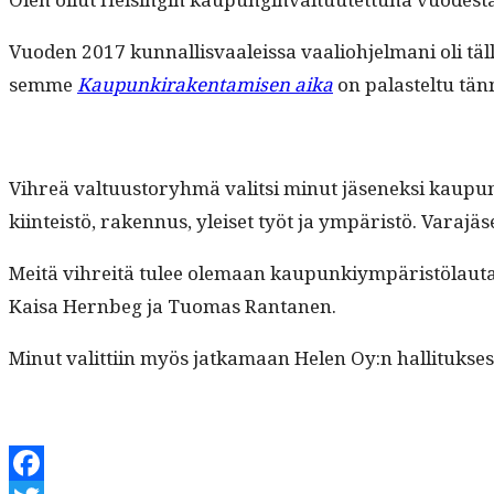
Vuo­den 2017 kun­nal­lis­vaaleis­sa vaalio­hjel­mani oli täl
semme
Kaupunki­rak­en­tamisen aika
on palastel­tu tän
Vihreä val­tu­us­to­ryh­mä val­it­si min­ut jäsenek­si ka
kiin­teistö, raken­nus, yleiset työt ja ympäristö. Vara­j
Meitä vihre­itä tulee ole­maan kaupunkiym­päristölau­taku
Kaisa Hern­beg ja Tuo­mas Rantanen.
Min­ut valit­ti­in myös jatka­maan Helen Oy:n hal­li­tuk­s