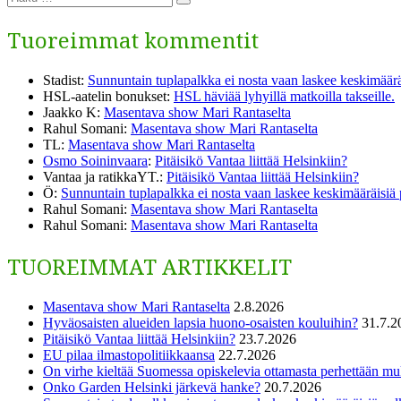
Haku
Tuoreimmat kommentit
Stadist
:
Sunnuntain tuplapalkka ei nosta vaan laskee keskimäärä
HSL-aatelin bonukset
:
HSL häviää lyhyillä matkoilla takseille.
Jaakko K
:
Masentava show Mari Rantaselta
Rahul Somani
:
Masentava show Mari Rantaselta
TL
:
Masentava show Mari Rantaselta
Osmo Soininvaara
:
Pitäisikö Vantaa liittää Helsinkiin?
Vantaa ja ratikkaYT.
:
Pitäisikö Vantaa liittää Helsinkiin?
Ö
:
Sunnuntain tuplapalkka ei nosta vaan laskee keskimääräisiä
Rahul Somani
:
Masentava show Mari Rantaselta
Rahul Somani
:
Masentava show Mari Rantaselta
TUOREIMMAT ARTIKKELIT
Masentava show Mari Rantaselta
2.8.2026
Hyväosaisten alueiden lapsia huono-osaisten kouluihin?
31.7.2
Pitäisikö Vantaa liittää Helsinkiin?
23.7.2026
EU pilaa ilmastopolitiikkaansa
22.7.2026
On virhe kieltää Suomessa opiskelevia ottamasta perhettään m
Onko Garden Helsinki järkevä hanke?
20.7.2026