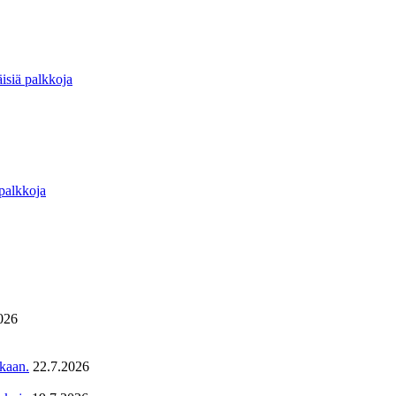
isiä palkkoja
 palkkoja
026
ukaan.
22.7.2026