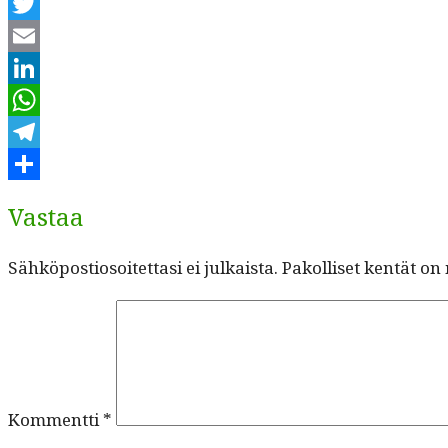
Facebook
Twitter
Email
LinkedIn
WhatsApp
Telegram
Share
Vastaa
Sähköpostiosoitettasi ei julkaista.
Pakolliset kentät on
Kommentti
*