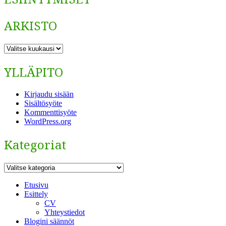
ARKISTO
ARKISTO
YLLÄPITO
Kirjaudu sisään
Sisältösyöte
Kommenttisyöte
WordPress.org
Kategoriat
Kategoriat
Etusivu
Esittely
CV
Yhteystiedot
Blogini säännöt