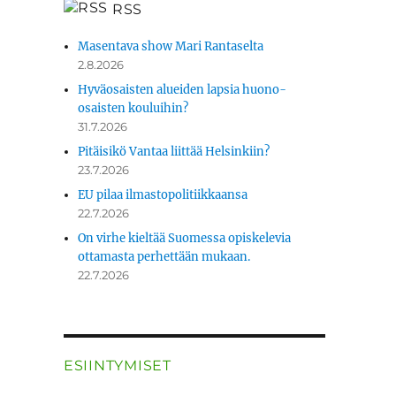
RSS
Masentava show Mari Rantaselta
2.8.2026
Hyväosaisten alueiden lapsia huono-
osaisten kouluihin?
31.7.2026
Pitäisikö Vantaa liittää Helsinkiin?
23.7.2026
EU pilaa ilmastopolitiikkaansa
22.7.2026
On virhe kieltää Suomessa opiskelevia
ottamasta perhettään mukaan.
22.7.2026
ESIINTYMISET