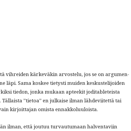
että vihrei­den kärkeväkin arvostelu, jos se on argu­men­
ne läpi. Sama kos­kee tietysti muiden keskustelijoiden
kik­si tiedon, jon­ka mukaan apteek­it joditableteista
. Täl­laista ”tietoa” en julkaise ilman lähde­vi­itet­tä tai
vain kir­joit­ta­jan omista ennakkoluuloista.
kkiään ilman, että joutuu tur­vau­tu­maan hal­ven­tavi­in