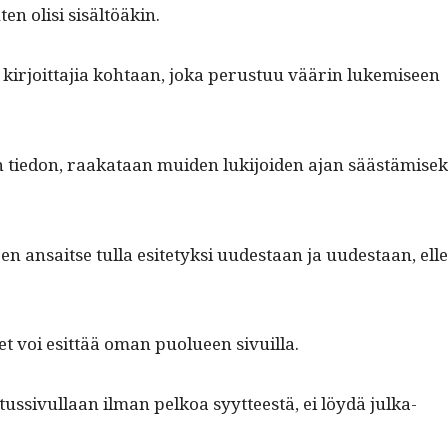
ten olisi sisältöäkin.
sia kir­joit­ta­jia kohtaan, joka perus­tuu väärin lukemiseen
än tiedon, raakataan muiden luk­i­joiden ajan säästämisek
n ansaitse tul­la esite­tyk­si uud­estaan ja uud­estaan, elle
t voi esit­tää oman puolueen sivuilla.
­tus­sivul­laan ilman pelkoa syyt­teestä, ei löy­dä julka­