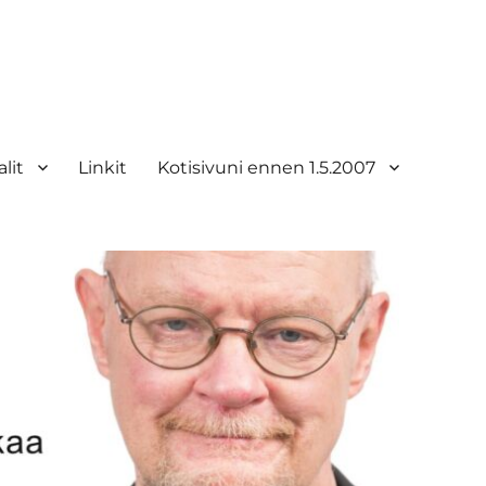
lit
Linkit
Kotisivuni ennen 1.5.2007