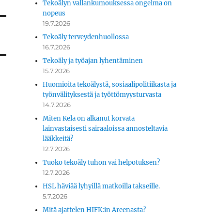
Tekoälyn vallankumouksessa ongelma on
nopeus
19.7.2026
Tekoäly terveydenhuollossa
16.7.2026
Tekoäly ja työajan lyhentäminen
15.7.2026
Huomioita tekoälystä, sosiaalipolitiikasta ja
työnvälityksestä ja työttömyysturvasta
14.7.2026
Miten Kela on alkanut korvata
lainvastaisesti sairaaloissa annosteltavia
lääkkeitä?
12.7.2026
Tuoko tekoäly tuhon vai helpotuksen?
12.7.2026
HSL häviää lyhyillä matkoilla takseille.
5.7.2026
Mitä ajattelen HIFK:in Areenasta?