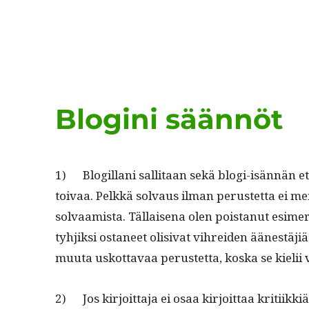
Blogini säännöt
1) Blogillani sal­li­taan sekä blo­gi-isän­nän 
toivaa. Pelkkä solvaus ilman perustet­ta ei me
solvaamista. Täl­laise­na olen pois­tanut esimer
tyhjik­si osta­neet oli­si­vat vihrei­den äänestäjiä
muu­ta uskot­tavaa perustet­ta, kos­ka se kielii 
2) Jos kir­joit­ta­ja ei osaa kir­joit­taa kri­ti­i