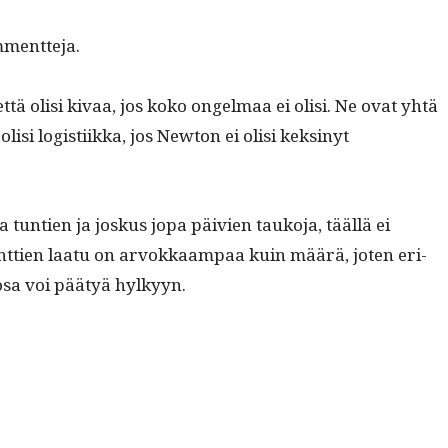
mmentteja.
 että olisi kivaa, jos koko ongel­maa ei olisi. Ne ovat yhtä
lisi logis­ti­ik­ka, jos New­ton ei olisi keksinyt
 tun­tien ja joskus jopa päivien tauko­ja, tääl­lä ei
ent­tien laatu on arvokkaam­paa kuin määrä, joten eri­
osa voi pää­tyä hylkyyn.