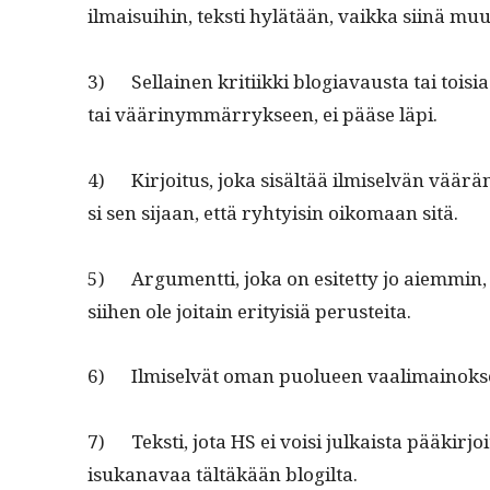
ilmaisui­hin, tek­sti hylätään, vaik­ka siinä muu
3) Sel­l­ainen kri­ti­ik­ki blo­giavaus­ta tai toi
tai väärinymmär­ryk­seen, ei pääse läpi.
4) Kir­joi­tus, joka sisältää ilmi­selvän väär
si sen sijaan, että ryhty­isin oiko­maan sitä.
5) Argu­ment­ti, joka on esitet­ty jo aiem­min, e
siihen ole joitain eri­ty­isiä perusteita.
6) Ilmi­selvät oman puolueen vaal­i­main­ok­se
7) Tek­sti, jota HS ei voisi julka­ista pääkir­joi
isukanavaa tältäkään blogilta.