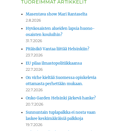
TUOREIMMAT ARTIKKELIT
Masentava show Mari Rantaselta
2.8.2026
Hyväosaisten alueiden lapsia huono-
osaisten kouluihin?
31.7.2026
Pitäisikö Vantaa liittää Helsinkiin?
23.7.2026
EU pilaa ilmastopolitiikkaansa
22.7.2026
On virhe kieltää Suomessa opiskelevia
ottamasta perhettään mukaan.
22.7.2026
Onko Garden Helsinki järkevä hanke?
20.7.2026
Sunnuntain tuplapalkka ei nosta vaan
laskee keskimääräisiä palkkoja
19.7.2026