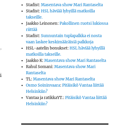
Stadist
:
Masentava show Mari Rantaselta
Stadist
:
HSL häviää lyhyillä matkoilla
takseille.
Jaakko Leinonen
:
Pakollinen ruotsi lukiossa
riittää
Stadist
:
Sunnuntain tuplapalkka ei nosta
vaan laskee keskimääräisiä palkkoja
­
HSL-aatelin bonukset
:
HSL häviää lyhyillä
matkoilla takseille.
Jaakko K
:
Masentava show Mari Rantaselta
Rahul Somani
:
Masentava show Mari
Rantaselta
i
TL
:
Masentava show Mari Rantaselta
Osmo Soininvaara
:
Pitäisikö Vantaa liittää
Helsinkiin?
Vantaa ja ratikkaYT.
:
Pitäisikö Vantaa liittää
Helsinkiin?