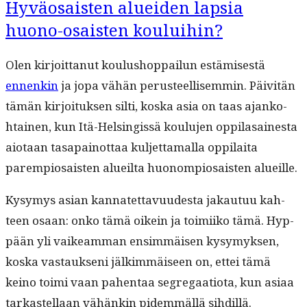
Hyväosaisten alueiden lapsia
huono-osaisten kouluihin?
Olen kir­joit­tanut koulushop­pailun estämis­es­tä
ennenkin
ja jopa vähän perus­teel­lisem­min. Päiv­itän
tämän kir­joituk­sen silti, kos­ka asia on taas ajanko­
htainen, kun Itä-Helsingis­sä koulu­jen oppi­la­saines­ta
aio­taan tas­apain­ot­taa kul­jet­ta­mal­la oppi­lai­ta
parem­pio­sais­ten alueil­ta huonom­pio­sais­ten alueille.
Kysymys asian kan­natet­tavu­ud­es­ta jakau­tuu kah­
teen osaan: onko tämä oikein ja toimi­iko tämä. Hyp­
pään yli vaikeam­man ensim­mäisen kysymyk­sen,
kos­ka vas­tauk­seni jälkim­mäiseen on, ettei tämä
keino toi­mi vaan pahen­taa seg­re­gaa­tio­ta, kun asi­aa
tarkastel­laan vähänkin pidem­mäl­lä sihdillä.