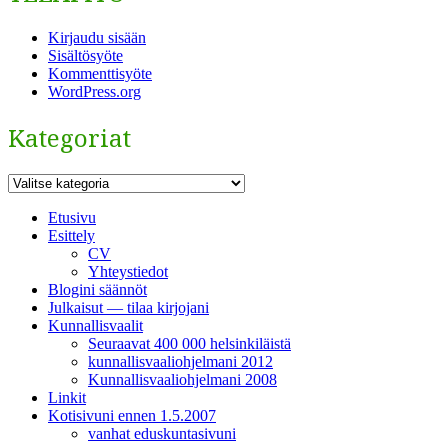
Kirjaudu sisään
Sisältösyöte
Kommenttisyöte
WordPress.org
Kategoriat
Kategoriat
Etusivu
Esittely
CV
Yhteystiedot
Blogini säännöt
Julkaisut — tilaa kirjojani
Kunnallisvaalit
Seuraavat 400 000 helsinkiläistä
kunnallisvaaliohjelmani 2012
Kunnallisvaaliohjelmani 2008
Linkit
Kotisivuni ennen 1.5.2007
vanhat eduskuntasivuni