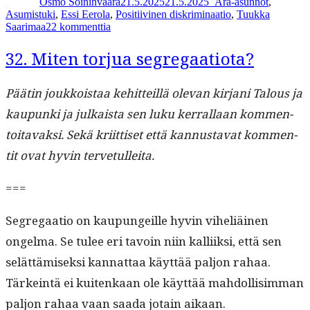
Osmo Soininvaara
21.5.2025
21.5.2025
_
Ara-asunnot
,
Asumistuki
,
Essi Eerola
,
Positiivinen diskriminaatio
,
Tuukka
artikkeliin
Saarimaa
22 kommenttia
Asuntopolitiikka
ja
32. Miten torjua segregaatiota?
segregaatio
Päätin joukkois­taa kehit­teil­lä ole­van kir­jani Talous ja
kaupun­ki ja julka­ista sen luku ker­ral­laan kom­men­
toitavak­si. Sekä kri­it­tiset että kan­nus­ta­vat kom­men­
tit ovat hyvin tervetulleita.
===
Seg­re­gaa­tio on kaupungeille hyvin vihe­liäi­nen
ongel­ma. Se tulee eri tavoin niin kalli­ik­si, että sen
selät­tämisek­si kan­nat­taa käyt­tää paljon rahaa.
Tärkein­tä ei kuitenkaan ole käyt­tää mah­dol­lisim­man
paljon rahaa vaan saa­da jotain aikaan.