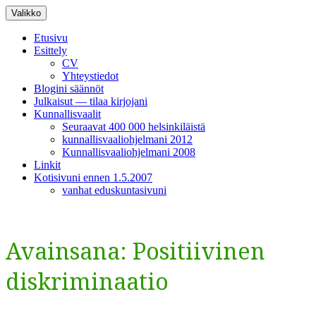
Siirry
Valikko
sisältöön
Etusivu
Esittely
CV
Yhteystiedot
Blogini säännöt
Julkaisut — tilaa kirjojani
Kunnallisvaalit
Seuraavat 400 000 helsinkiläistä
kunnallisvaaliohjelmani 2012
Kunnallisvaaliohjelmani 2008
Linkit
Kotisivuni ennen 1.5.2007
vanhat eduskuntasivuni
Avainsana:
Positiivinen
diskriminaatio