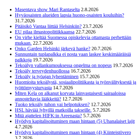
Masentava show Mari Rantaselta
2.8.2026
Hyväosaisten alueiden lapsia huono-osaisten kouluihin?
31.7.2026
Pitäisikö Vantaa liittää Helsinkiin?
23.7.2026
EU pilaa ilmastopolitiikkaansa
22.7.2026
On virhe kieltää Suomessa opiskelevia ottamasta perhettään
mukaan.
22.7.2026
Onko Garden Helsinki järkevä hanke?
20.7.2026
Sunnuntain tuplapalkka ei nosta vaan laskee keskimääräisiä
palkkoja
19.7.2026
Tekoälyn vallankumouksessa ongelma on nopeus
19.7.2026
Tekoäly terveydenhuollossa
16.7.2026
Tekoäly ja työajan lyhentäminen
15.7.2026
Huomioita tekoälystä, sosiaalipolitiikasta ja työnvälityksestä ja
työttömyysturvasta
14.7.2026
Miten Kela on alkanut korvata lainvastaisesti sairaaloissa
annosteltavia lääkkeitä?
12.7.2026
Tuoko tekoäly tuhon vai helpotuksen?
12.7.2026
HSL häviää lyhyillä matkoilla takseille.
5.7.2026
Mitä ajattelen HIFK:in Areenasta?
5.7.2026
Hyödyn kapitalisoituminen maan hintaan (5) Uhanalaiset lajit
4.7.2026
Hyödyn kapitalisoituminen maan hintaan (4) Kiinteistövero
3.7.2026