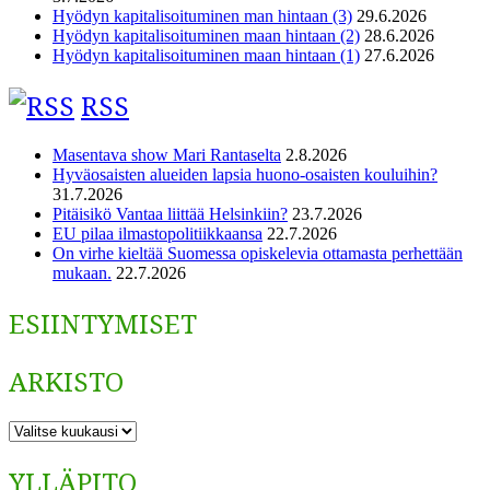
Hyödyn kapitalisoituminen man hintaan (3)
29.6.2026
Hyödyn kapitalisoituminen maan hintaan (2)
28.6.2026
Hyödyn kapitalisoituminen maan hintaan (1)
27.6.2026
RSS
Masentava show Mari Rantaselta
2.8.2026
Hyväosaisten alueiden lapsia huono-osaisten kouluihin?
31.7.2026
Pitäisikö Vantaa liittää Helsinkiin?
23.7.2026
EU pilaa ilmastopolitiikkaansa
22.7.2026
On virhe kieltää Suomessa opiskelevia ottamasta perhettään
mukaan.
22.7.2026
ESIINTYMISET
ARKISTO
ARKISTO
YLLÄPITO