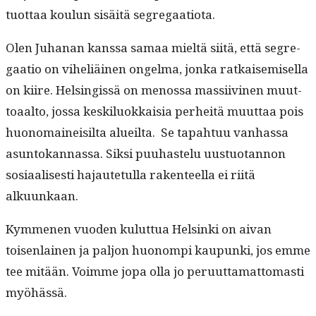
tuot­taa koulun sisäitä segregaatiota.
Olen Juhanan kanssa samaa mieltä siitä, että seg­re­
gaa­tio on vihe­liäi­nen ongel­ma, jon­ka ratkaisemisel­la
on kiire. Helsingis­sä on menos­sa mas­si­ivi­nen muut­
toaal­to, jos­sa keskilu­okkaisia per­heitä muut­taa pois
huono­maineisil­ta alueil­ta. Se tapah­tuu van­has­sa
asun­tokan­nas­sa. Sik­si puuhastelu uus­tuotan­non
sosi­aalis­es­ti hajaute­tul­la rak­en­teel­la ei riitä
alkuunkaan.
Kymme­nen vuo­den kulut­tua Helsin­ki on aivan
toisen­lainen ja paljon huonom­pi kaupun­ki, jos emme
tee mitään. Voimme jopa olla jo peru­ut­ta­mat­tomasti
myöhässä.