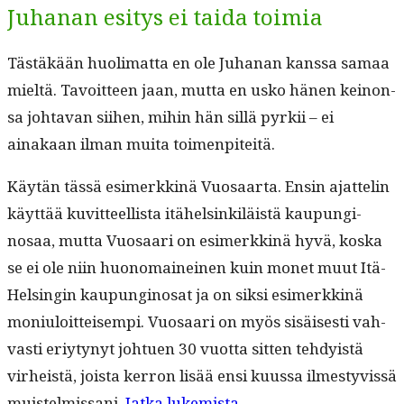
Juhanan esitys ei taida toimia
Tästäkään huoli­mat­ta en ole Juhanan kanssa samaa
mieltä. Tavoit­teen jaan, mut­ta en usko hänen keinon­
sa johta­van siihen, mihin hän sil­lä pyrkii – ei
ainakaan ilman mui­ta toimenpiteitä.
Käytän tässä esimerkkinä Vuosaar­ta. Ensin ajat­telin
käyt­tää kuvit­teel­lista itähelsinkiläistä kaupungi­
nosaa, mut­ta Vuosaari on esimerkkinä hyvä, kos­ka
se ei ole niin huono­maineinen kuin mon­et muut Itä-
Helsin­gin kaupungi­nosat ja on sik­si esimerkkinä
moni­u­loit­teisem­pi. Vuosaari on myös sisäis­es­ti vah­
vasti eriy­tynyt johtuen 30 vuot­ta sit­ten tehdy­istä
virheistä, joista ker­ron lisää ensi kuus­sa ilmestyvis­sä
“Koulushop­
muis­telmis­sani.
Jat­ka lukemista