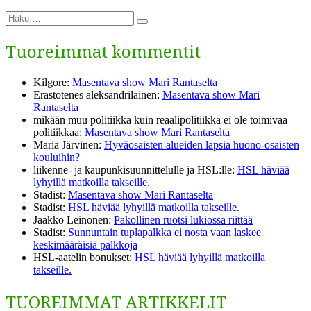
Etsi:
Haku
Tuoreimmat kommentit
Kilgore
:
Masentava show Mari Rantaselta
Erastotenes aleksandrilainen
:
Masentava show Mari
Rantaselta
mikään muu politiikka kuin reaalipolitiikka ei ole toimivaa
politiikkaa
:
Masentava show Mari Rantaselta
Maria Järvinen
:
Hyväosaisten alueiden lapsia huono-osaisten
kouluihin?
liikenne- ja kaupunkisuunnittelulle ja HSL:lle
:
HSL häviää
lyhyillä matkoilla takseille.
Stadist
:
Masentava show Mari Rantaselta
Stadist
:
HSL häviää lyhyillä matkoilla takseille.
Jaakko Leinonen
:
Pakollinen ruotsi lukiossa riittää
Stadist
:
Sunnuntain tuplapalkka ei nosta vaan laskee
keskimääräisiä palkkoja
HSL-aatelin bonukset
:
HSL häviää lyhyillä matkoilla
takseille.
TUOREIMMAT ARTIKKELIT