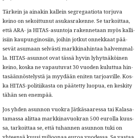
Tärkein ja ainakin kallein seg­re­gaa­tio­ta tor­ju­va
keino on sekoit­tunut asukas­rakenne. Se tarkoit­taa,
että ARA- ja HITAS-asun­to­ja raken­netaan myös kalli­
isi­in kaupungi­nosi­in, joi­hin jotkut onnekkaat pää­
sevät asumaan selvästi markki­nahin­taa halvem­mal­
la. HITAS-asun­not ovat tässä hyvin lyhyt­näköi­nen
keino, kos­ka ne vapau­tu­vat 30 vuo­den kulut­tua hin­
tasään­nöstelystä ja myy­dään eniten tar­joav­ille. Kos­
ka HITAS-poli­ti­ikas­ta on päätet­ty luop­ua, en keski­ty
tähän sen enempää.
Jos yhden asun­non vuokra Jätkäsaa­res­sa tai Kalasa­
ta­mas­sa alit­taa markki­navuokran 500 eurol­la kuus­
sa, tarkoit­taa se, että tuhan­nen asun­non tuki on
yhteen­sä kuusi miljoon­aa euroa vuodessa. Se vas­taa