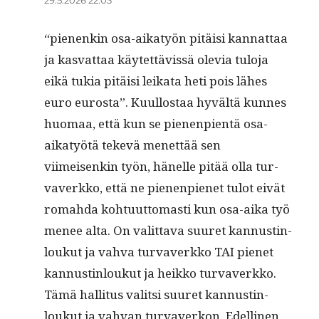
“pienenkin osa-aikatyön pitäisi kan­nat­taa
ja kas­vat­taa käytet­tävis­sä ole­via tulo­ja
eikä tukia pitäisi leika­ta heti pois läh­es
euro eurosta”. Kuul­lostaa hyvältä kunnes
huo­maa, että kun se pienen­pien­tä osa-
aikatyötä tekevä menet­tää sen
viimeisenkin työn, hänelle pitää olla tur­
vaverkko, että ne pienen­pienet tulot eivät
rom­ah­da kohtu­ut­tomasti kun osa-aika työ
menee alta. On valit­ta­va suuret kan­nustin­
loukut ja vah­va tur­vaverkko TAI pienet
kan­nustin­loukut ja heikko tur­vaverkko.
Tämä hal­li­tus val­it­si suuret kan­nustin­
loukut ja vah­van tur­vaverkon. Edelli­nen