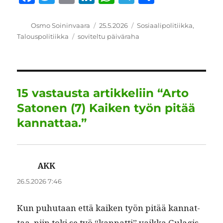
a
w
m
n
h
el
h
c
it
ai
k
at
e
a
Kirjoittaja
Julkaistu
Kategoriat
Osmo Soininvaara
25.5.2026
Sosiaalipolitiikka
,
Avainsanat
Talouspolitiikka
soviteltu päiväraha
e
te
l
e
s
g
re
b
r
d
A
r
o
I
p
a
o
n
p
m
15 vastausta artikkeliin “Arto
k
Satonen (7) Kaiken työn pitää
kannattaa.”
AKK
sanoo:
26.5.2026 7:46
Kun puhutaan että kaiken työn pitää kan­nat­
taa, niin toki se työ “kan­nat­ti” vaik­ka Gulagis­