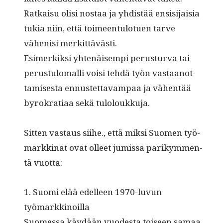
Ratkaisu olisi nos­taa ja yhdis­tää ensisi­jaisia
tukia niin, että toimeen­tu­lotuen tarve
vähenisi merkittävästi.
Esimerkik­si yht­enäisem­pi perus­tur­va tai
perus­tu­lo­ma­lli voisi tehdä työn vas­taan­ot­
tamis­es­ta ennustet­tavam­paa ja vähen­tää
byrokra­ti­aa sekä tuloloukkuja.
Sit­ten vas­taus siihe., että mik­si Suomen työ­
markki­nat ovat olleet jumis­sa parikym­men­
tä vuotta:
1. Suo­mi elää edelleen 1970-luvun
työmarkkinoilla
Suomes­sa käy­dään vuodes­ta toiseen samaa