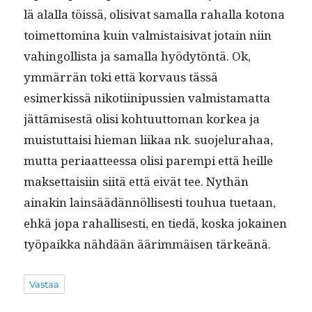
lä alal­la töis­sä, oli­si­vat samal­la rahal­la kotona
toimet­tom­i­na kuin valmis­taisi­vat jotain niin
vahin­gol­lista ja samal­la hyödytön­tä. Ok,
ymmär­rän toki että kor­vaus tässä
esimerkissä nikoti­ini­pussien valmis­ta­mat­ta
jät­tämis­es­tä olisi kohtu­ut­toman korkea ja
muis­tut­taisi hie­man liikaa nk. suo­jelu­ra­haa,
mut­ta peri­aat­teessa olisi parem­pi että heille
mak­set­taisi­in siitä että eivät tee. Nythän
ainakin lain­säädän­nöl­lis­es­ti touhua tue­taan,
ehkä jopa rahal­lis­es­ti, en tiedä, kos­ka jokainen
työ­paik­ka nähdään äärim­mäisen tärkeänä.
Vastaa