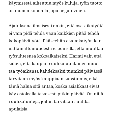
käymis­es­tä aiheutuu myös kulu­ja, työn tuot­to
on mon­en kohdal­la jopa negatiivinen.
Ajatuk­se­na ilmeis­es­ti onkin, että osa-aikatyötä
ei vain pidä tehdä vaan kaikkien pitää tehdä
kokopäivä­työtä. Pääsee­hän osa-aikatyön kan­
nat­ta­mat­to­muud­es­ta eroon sil­lä, että muut­taa
työ­suh­teen­sa kokoaikaisek­si. Har­mi vain että
siihen, että kau­pan ruuh­ka-apu­lainen muut­
taa työaikansa kahdek­sak­si tun­niksi päivässä
tarvi­taan myös kaup­pi­aan suos­tu­mus, eikä
tämä halua sitä antaa, kos­ka asi­akkaat eivät
käy ostok­sil­la tasais­es­ti pitkin päivää. On niitä
ruuhkatun­te­ja, joi­hin tarvi­taan ruuhka-
apulaisia.