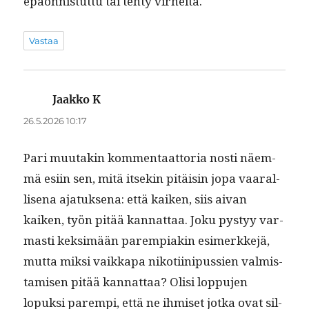
epäon­nis­tut­tu tai tehty virheitä.
Vastaa
Jaakko K
sanoo:
26.5.2026 10:17
Pari muu­takin kom­men­taat­to­ria nos­ti näem­
mä esi­in sen, mitä itsekin pitäisin jopa vaar­al­
lise­na ajatuk­se­na: että kaiken, siis aivan
kaiken, työn pitää kan­nat­taa. Joku pystyy var­
masti kek­simään parem­piakin esimerkke­jä,
mut­ta mik­si vaikka­pa nikoti­ini­pussien valmis­
tamisen pitää kan­nat­taa? Olisi lop­pu­jen
lopuk­si parem­pi, että ne ihmiset jot­ka ovat sil­