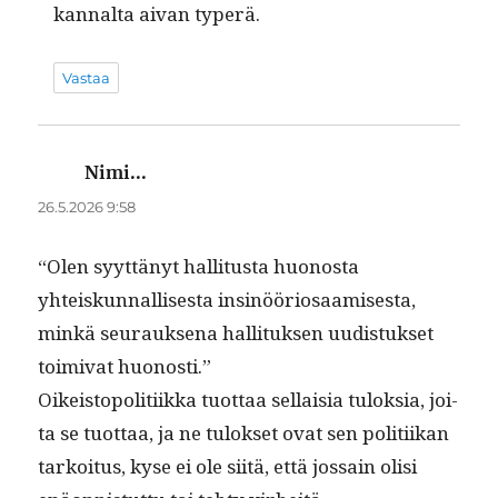
kannal­ta aivan typerä.
Vastaa
Nimi...
sanoo:
26.5.2026 9:58
“Olen syyt­tänyt hal­li­tus­ta huonos­ta
yhteiskun­nal­lis­es­ta insinööriosaamis­es­ta,
minkä seu­rauk­se­na hal­li­tuk­sen uud­is­tuk­set
toimi­vat huonosti.”
Oikeistopoli­ti­ik­ka tuot­taa sel­l­aisia tulok­sia, joi­
ta se tuot­taa, ja ne tulok­set ovat sen poli­ti­ikan
tarkoi­tus, kyse ei ole siitä, että jos­sain olisi