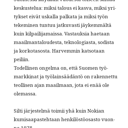
keskustelua: mik­si talous ei kas­va, mik­si yri­
tyk­set eivät uskalla palkata ja mik­si työn
tekem­i­nen tun­tuu jatku­vasti jäykem­mältä
kuin kil­pail­i­ja­mais­sa. Vas­tauk­sia haetaan
maail­man­taloud­es­ta, teknolo­gias­ta, sodista
ja korko­ta­sos­ta. Harvem­min kat­so­taan
peiliin.
Todel­li­nen ongel­ma on, että Suomen työ­
markki­nat ja työlain­säädän­tö on raken­net­tu
teol­lisen ajan maail­maan, jota ei enää ole
olemassa.
Silti jär­jestelmä toimii yhä kuin Nokian
kumisaa­paste­htaan henkilöstöosas­to vuon­
na 1978.