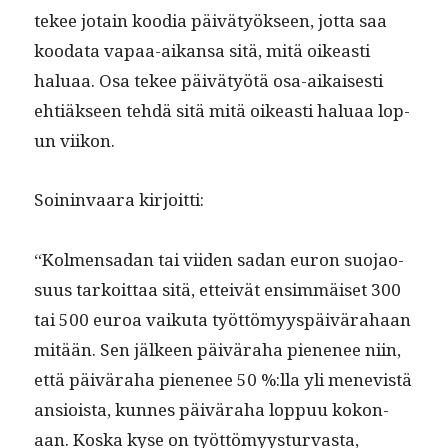
tekee jotain kood­ia päivä­työk­seen, jot­ta saa
koo­da­ta vapaa-aikansa sitä, mitä oikeasti
halu­aa. Osa tekee päivä­työtä osa-aikaises­ti
ehtiäk­seen tehdä sitä mitä oikeasti halu­aa lop­
un viikon.
Soin­in­vaara kirjoitti:
“Kol­men­sadan tai viiden sadan euron suo­jao­
su­us tarkoit­taa sitä, etteivät ensim­mäiset 300
tai 500 euroa vaiku­ta työt­tömyyspäivära­haan
mitään. Sen jäl­keen päivära­ha piene­nee niin,
että päivära­ha piene­nee 50 %:lla yli menevistä
ansioista, kunnes päivära­ha lop­puu kokon­
aan. Kos­ka kyse on työt­tömyys­tur­vas­ta,