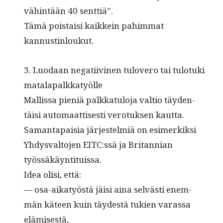
vähin­tään 40 senttiä”.
Tämä pois­taisi kaikkein pahim­mat
kannustinloukut.
3. Luo­daan negati­ivi­nen tulovero tai tulo­tu­ki
matalapalkkatyölle
Mallis­sa pieniä palkkat­u­lo­ja val­tio täy­den­
täisi automaat­tis­es­ti vero­tuk­sen kaut­ta.
Saman­ta­paisia jär­jestelmiä on esimerkik­si
Yhdys­val­to­jen EITC:ssä ja Bri­tann­ian
työssäkäyntituissa.
Idea olisi, että:
— osa-aikatyöstä jäisi aina selvästi enem­
män käteen kuin täy­destä tukien varas­sa
elämisestä,