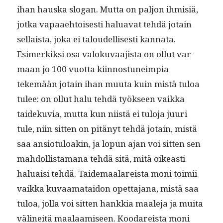
ihan haus­ka slo­gan. Mut­ta on paljon ihmisiä,
jot­ka vapaae­htois­es­ti halu­a­vat tehdä jotain
sel­l­aista, joka ei taloudel­lis­es­ti kan­na­ta.
Esimerkik­si osa val­oku­vaa­jista on ollut var­
maan jo 100 vuot­ta kiin­nos­tuneimpia
tekemään jotain ihan muu­ta kuin mis­tä tuloa
tulee: on ollut halu tehdä työk­seen vaik­ka
taideku­via, mut­ta kun niistä ei tulo­ja juuri
tule, niin sit­ten on pitänyt tehdä jotain, mis­tä
saa ansio­tu­loakin, ja lop­un ajan voi sit­ten sen
mah­dol­lis­ta­mana tehdä sitä, mitä oikeasti
halu­aisi tehdä. Taide­maalareista moni toimii
vaik­ka kuvaa­mataidon opet­ta­jana, mis­tä saa
tuloa, jol­la voi sit­ten han­kkia maale­ja ja mui­ta
välineitä maalaamiseen. Koodareista moni