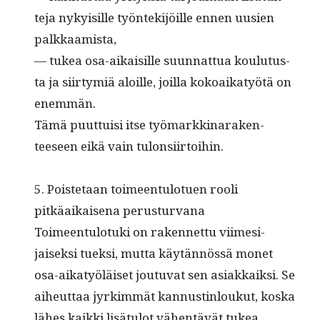
te­ja nyky­isille työn­tek­i­jöille ennen uusien
palkkaamista,
— tukea osa-aikaisille suun­nat­tua koulu­tus­
ta ja siir­tymiä aloille, joil­la kokoaikatyötä on
enemmän.
Tämä puut­tuisi itse työ­markki­narak­en­
teeseen eikä vain tulonsiirtoihin.
5. Pois­te­taan toimeen­tu­lotuen rooli
pitkäaikaise­na perusturvana
Toimeen­tu­lo­tu­ki on raken­net­tu viime­si­
jaisek­si tuek­si, mut­ta käytän­nössä mon­et
osa-aikatyöläiset joutu­vat sen asi­akkaik­si. Se
aiheut­taa jyrkim­mät kan­nustin­loukut, kos­ka
läh­es kaik­ki lisä­tu­lot vähen­tävät tukea.