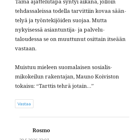
Tämä ajat­te­lu­ta­pa syn­tyi aikana, jol­loin
tehdas­saleis­sa todel­la tarvit­ti­in kovaa sään­
te­lyä ja työn­tek­i­jöi­den suo­jaa. Mut­ta
nykyisessä asiantun­ti­ja- ja palve­lu­
taloudessa se on muut­tunut osit­tain itseään
vastaan.
Muis­tuu mieleen suo­ma­laisen sosial­is­
mikokeilun rak­en­ta­jan, Mauno Koivis­ton
tokaisu: “Tart­tis tehrä jotain…”
Vastaa
Rosmo
sanoo:
29.5.2026 22:03