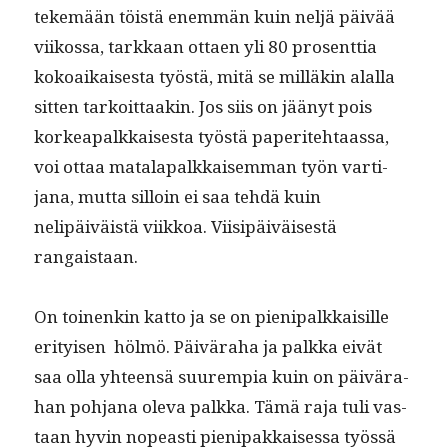
tekemään töistä enem­män kuin neljä päivää
viikos­sa, tarkkaan ottaen yli 80 pros­ent­tia
kokoaikaises­ta työstä, mitä se mil­läkin alal­la
sit­ten tarkoit­taakin. Jos siis on jäänyt pois
korkea­palkkaises­ta työstä paperite­htaas­sa,
voi ottaa mata­la­palkkaisem­man työn var­ti­
jana, mut­ta sil­loin ei saa tehdä kuin
nelipäiväistä viikkoa. Viisipäiväis­es­tä
rangaistaan.
On toinenkin kat­to ja se on pieni­palkkaisille
eri­tyisen hölmö. Päivära­ha ja palk­ka eivät
saa olla yhteen­sä suurem­pia kuin on päivära­
han poh­jana ole­va palk­ka. Tämä raja tuli vas­
taan hyvin nopeasti pieni­pakkaises­sa työssä