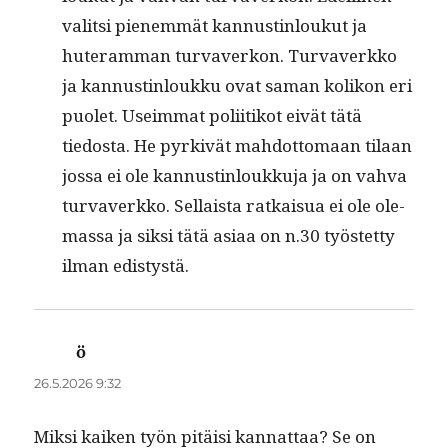
val­it­si pienem­mät kan­nustin­loukut ja
huter­am­man tur­vaverkon. Tur­vaverkko
ja kan­nustin­loukku ovat saman kolikon eri
puo­let. Useim­mat poli­itikot eivät tätä
tiedos­ta. He pyrkivät mah­dot­tomaan tilaan
jos­sa ei ole kan­nustin­loukku­ja ja on vah­va
tur­vaverkko. Sel­l­aista ratkaisua ei ole ole­
mas­sa ja sik­si tätä asi­aa on n.30 työstet­ty
ilman edistystä.
ö
sanoo:
26.5.2026 9:32
Mik­si kaiken työn pitäisi kan­nat­taa? Se on