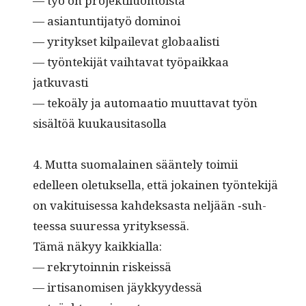
— työ on projektiluontoista
— asiantun­ti­jatyö dominoi
— yri­tyk­set kil­pail­e­vat globaalisti
— työn­tek­i­jät vai­h­ta­vat työ­paikkaa
jatkuvasti
— tekoä­ly ja automaa­tio muut­ta­vat työn
sisältöä kuukausitasolla
4. Mut­ta suo­ma­lainen sään­te­ly toimii
edelleen ole­tuk­sel­la, että jokainen työn­tek­i­jä
on vak­i­tuises­sa kahdek­sas­ta neljään ‑suh­
teessa suures­sa yrityksessä.
Tämä näkyy kaikkialla:
— rekry­toin­nin riskeissä
— irti­sanomisen jäykkyydessä