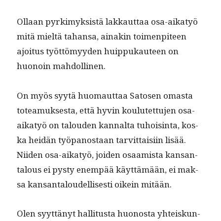
Ollaan pyrkimyk­sistä lakkaut­taa osa-aikatyö
mitä mieltä tahansa, ainakin toimen­piteen
ajoi­tus työt­tömyy­den huip­pukau­teen on
huonoin mahdollinen.
On myös syytä huo­maut­taa Satosen omas­ta
totea­muk­ses­ta, että hyvin koulutet­tu­jen osa-
aikatyö on talouden kannal­ta tuhois­in­ta, kos­
ka hei­dän työ­panos­taan tarvit­taisi­in lisää.
Niiden osa-aikatyö, joiden osaamista kansan­
talous ei pysty enem­pää käyt­tämään, ei mak­
sa kansan­taloudel­lis­es­ti oikein mitään.
Olen syyt­tänyt hal­li­tus­ta huonos­ta yhteiskun­