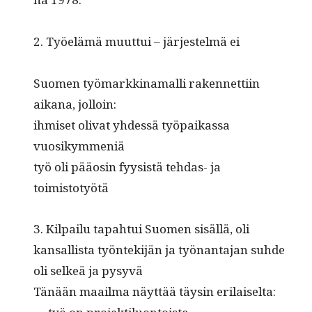
2. Työelämä muut­tui – jär­jestelmä ei
Suomen työ­markki­na­malli raken­net­ti­in
aikana, jolloin:
ihmiset oli­vat yhdessä työ­paikas­sa
vuosikymmeniä
työ oli pääosin fyy­sistä tehdas- ja
toimistotyötä
3. Kil­pailu tapah­tui Suomen sisäl­lä, oli
kansal­lista työn­tek­i­jän ja työ­nan­ta­jan suhde
oli selkeä ja pysyvä
Tänään maail­ma näyt­tää täysin erilaiselta: