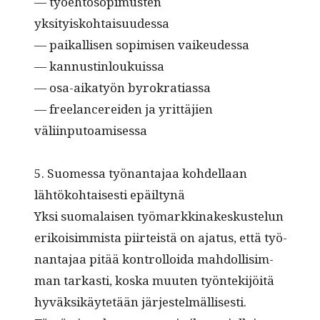
— työe­htosopimusten
yksityiskohtaisuudessa
— paikallisen sopimisen vaikeudessa
— kannustinloukuissa
— osa-aikatyön byrokratiassa
— free­lancerei­den ja yrit­täjien
väliinputoamisessa
5. Suomes­sa työ­nan­ta­jaa kohdel­laan
lähtöko­htais­es­ti epäiltynä
Yksi suo­ma­laisen työ­markki­nakeskustelun
erikoisim­mista piirteistä on aja­tus, että työ­
nan­ta­jaa pitää kon­trol­loi­da mah­dol­lisim­
man tarkasti, kos­ka muuten työn­tek­i­jöitä
hyväk­sikäytetään järjestelmällisesti.