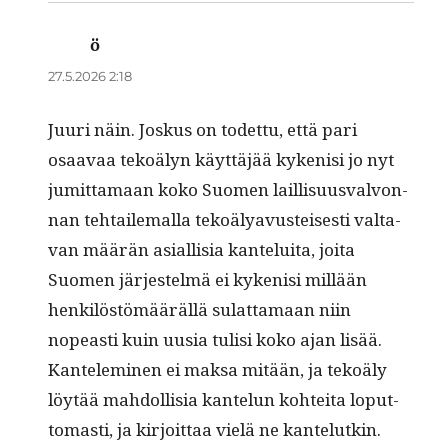
ö
sanoo:
27.5.2026 2:18
Juuri näin. Joskus on todet­tu, että pari
osaavaa tekoä­lyn käyt­täjää kykenisi jo nyt
jumit­ta­maan koko Suomen lail­lisu­us­valvon­
nan tehtaile­mal­la tekoälyavusteis­es­ti val­ta­
van määrän asial­lisia kan­telui­ta, joi­ta
Suomen jär­jestelmä ei kykenisi mil­lään
henkilöstömääräl­lä sulat­ta­maan niin
nopeasti kuin uusia tulisi koko ajan lisää.
Kan­telem­i­nen ei mak­sa mitään, ja tekoä­ly
löytää mah­dol­lisia kan­telun kohtei­ta lop­ut­
tomasti, ja kir­joit­taa vielä ne kan­te­lutkin.