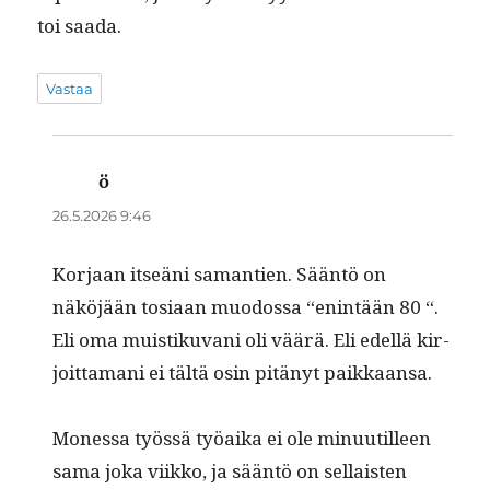
toi saada.
Vastaa
ö
sanoo:
26.5.2026 9:46
Kor­jaan itseäni samantien. Sään­tö on
näköjään tosi­aan muo­dos­sa “enin­tään 80 “.
Eli oma muis­tiku­vani oli väärä. Eli edel­lä kir­
joit­ta­mani ei tältä osin pitänyt paikkaansa.
Mon­es­sa työssä työai­ka ei ole min­uu­tilleen
sama joka viikko, ja sään­tö on sel­l­ais­ten