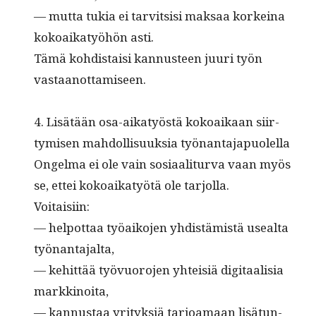
— mut­ta tukia ei tarvit­sisi mak­saa korkeina
kokoaikatyöhön asti.
Tämä kohdis­taisi kan­nus­teen juuri työn
vastaanottamiseen.
4. Lisätään osa-aikatyöstä kokoaikaan siir­
tymisen mah­dol­lisuuk­sia työnantajapuolella
Ongel­ma ei ole vain sosi­aal­i­tur­va vaan myös
se, ettei kokoaikatyötä ole tarjolla.
Voitaisiin:
— helpot­taa työaiko­jen yhdis­tämistä use­al­ta
työnantajalta,
— kehit­tää työvuoro­jen yhteisiä dig­i­taal­isia
markkinoita,
— kan­nus­taa yri­tyk­siä tar­joa­maan lisä­tun­