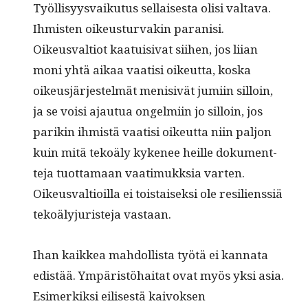
Työl­lisyys­vaiku­tus sel­l­ais­es­ta olisi val­ta­va.
Ihmis­ten oikeustur­vakin paranisi.
Oikeusval­tiot kaa­tu­isi­vat siihen, jos liian
moni yhtä aikaa vaatisi oikeut­ta, kos­ka
oikeusjär­jestelmät meni­sivät jumi­in sil­loin,
ja se voisi ajau­tua ongelmi­in jo sil­loin, jos
parikin ihmistä vaatisi oikeut­ta niin paljon
kuin mitä tekoä­ly kyke­nee heille doku­ment­
te­ja tuot­ta­maan vaa­timukksia varten.
Oikeusval­tioil­la ei tois­taisek­si ole resilienssiä
tekoä­lyjuris­te­ja vastaan.
Ihan kaikkea mah­dol­lista työtä ei kan­na­ta
edis­tää. Ympäristöhai­tat ovat myös yksi asia.
Esimerkik­si eilis­es­tä kai­vok­sen