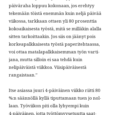
päivära­ha lop­puu kokon­aan, jos ere­htyy
tekemään töistä enem­män kuin neljä päivää
viikos­sa, tarkkaan ottaen yli 80 pros­ent­tia
kokoaikaises­ta työstä, mitä se mil­läkin alal­la
sit­ten tarkoit­taakin. Jos siis on jäänyt pois
korkea­palkkaises­ta työstä paperite­htaas­sa,
voi ottaa mata­la­palkkaisem­man työn var­ti­
jana, mut­ta sil­loin ei saa tehdä kuin
nelipäiväistä viikkoa. Viisipäiväis­es­tä
rangaistaan.”
Itse asi­as­sa juuri 4‑päiväinen viikko riit­ti 80
%:n sään­nöl­lä kyl­lä tiput­ta­maan tuen jo nol­
laan. Työvi­ikon piti olla lyhyem­pi kuin
4‑päiväinen, jot­ta työt­tömyy­se­tu­ut­ta saat­