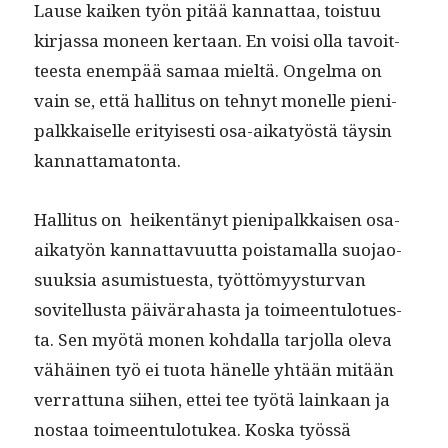
Lause kaiken työn pitää kan­nat­taa, tois­tuu
kir­jas­sa mon­een ker­taan. En voisi olla tavoit­
teesta enem­pää samaa mieltä. Ongel­ma on
vain se, että hal­li­tus on tehnyt mon­elle pieni­
palkkaiselle eri­tyis­es­ti osa-aikatyöstä täysin
kannattamatonta.
Hal­li­tus on heiken­tänyt pieni­palkkaisen osa-
aikatyön kan­nat­tavu­ut­ta pois­ta­mal­la suo­jao­
suuk­sia asum­istues­ta, työt­tömyys­tur­van
sovitel­lus­ta päivära­has­ta ja toimeen­tu­lotues­
ta. Sen myötä mon­en kohdal­la tar­jol­la ole­va
vähäi­nen työ ei tuo­ta hänelle yhtään mitään
ver­rat­tuna siihen, ettei tee työtä lainkaan ja
nos­taa toimeen­tu­lo­tukea. Kos­ka työssä