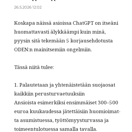
26.5.2026 12:02
Koska­pa näis­sä asiois­sa Chat­G­PT on itseäni
huo­mat­tavasti älykkäämpi kuin minä,
pyysin sitä tekemään 5 kor­jause­hdo­tus­ta
ODEN:n mainit­semi­in ongelmiin.
Tässä niitä tulee:
1. Palaute­taan ja yht­enäis­tetään suo­jaosat
kaikki­in perusturvaetuuksiin
Ansioista esimerkik­si ensim­mäiset 300–500
euroa kuukaudessa jätet­täisi­in huomioimat­
ta asum­istues­sa, työt­tömyys­tur­vas­sa ja
toimeen­tu­lotues­sa samal­la tavalla.