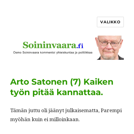
VALIKKO
Arto Satonen (7) Kaiken
työn pitää kannattaa.
Tämän jut­tu oli jäänyt julkaise­mat­ta, Parem­pi
myöhän kuin ei milloinkaan.