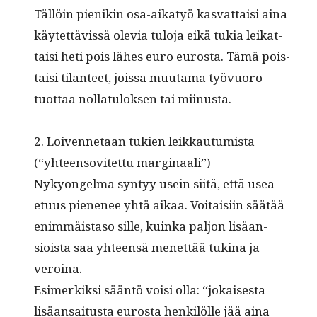
Täl­löin pienikin osa-aikatyö kas­vat­taisi aina
käytet­tävis­sä ole­via tulo­ja eikä tukia leikat­
taisi heti pois läh­es euro eurosta. Tämä pois­
taisi tilanteet, jois­sa muu­ta­ma työvuoro
tuot­taa nol­lat­u­lok­sen tai miinusta.
2. Loiven­netaan tukien leikkau­tu­mista
(“yhteenso­vitet­tu marginaali”)
Nyky­on­gel­ma syn­tyy usein siitä, että usea
etu­us piene­nee yhtä aikaa. Voitaisi­in säätää
enim­mäis­ta­so sille, kuin­ka paljon lisäan­
sioista saa yhteen­sä menet­tää tuk­i­na ja
veroina.
Esimerkik­si sään­tö voisi olla: “jokaises­ta
lisäan­sai­tus­ta eurosta henkilölle jää aina