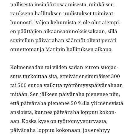
nal­lis­es­ta insinööriosaamis­es­ta, minkä seu­
rauk­se­na hal­li­tuk­sen uud­is­tuk­set toimi­vat
huonos­ti. Paljon kehu­mista ei ole olut aiem­pi­
en päät­täjien aikaansaan­nok­sis­sakaan, sil­lä
sovitel­lun päivära­han sään­nöt oli­vat peräti
onnet­tomat ja Marinin hal­li­tuk­sen aikana.
Kol­men­sadan tai viiden sadan euron suo­jao­
su­us tarkoit­taa sitä, etteivät ensim­mäiset 300
tai 500 euroa vaiku­ta työt­tömyyspäivära­haan
mitään. Sen jäl­keen päivära­ha piene­nee niin,
että päivära­ha piene­nee 50 %:lla yli menevistä
ansioista, kunnes päivära­ha lop­puu kokon­
aan. Kos­ka kyse on työt­tömyys­tur­vas­ta,
päivära­ha lop­puu kokon­aan, jos ere­htyy