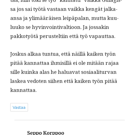
sa jos sai työtä vas­taan vaik­ka kengät jalka­
ansa ja ylimääräisen leipä­palan, mut­ta kuu­
luuko se hyv­in­voin­ti­val­tioon. Ja jos­sakin
pakko­työtä perustelti­in että työ vapauttaa.
Joskus alkaa tun­tua, että näil­lä kaiken työn
pitää kan­nat­taa ihmisil­lä ei ole mitään rajaa
sille kuin­ka alas he halu­a­vat sosi­aal­i­tur­van
laskea vedoten siihen että kaiken työn pitää
kannattaa.
Vastaa
Seppo Korppoo
sanoo: