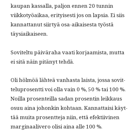
kau­pan kas­sal­la, paljon ennen 20 tun­nin
viikko­työaikaa, eri­tyis­es­ti jos on lap­sia. Ei siis
kan­nat­tanut siir­tyä osa-aikaises­ta työstä
täysiaikaiseen.
Sovitel­tu päivära­ha vaati kor­jaamista, mut­ta
ei sitä näin pitänyt tehdä.
Oli hölmöä lähteä van­has­ta laista, jos­sa sovit­
telupros­ent­ti voi olla vain 0 %, 50 % tai 100 %.
Noil­la pros­en­teil­la sadan pros­entin leikkaus
osuu aina johonkin kohtaan. Kan­nat­taisi käyt­
tää mui­ta pros­ent­te­ja niin, että efek­ti­ivi­nen
mar­gin­aaliv­ero olisi aina alle 100 %.