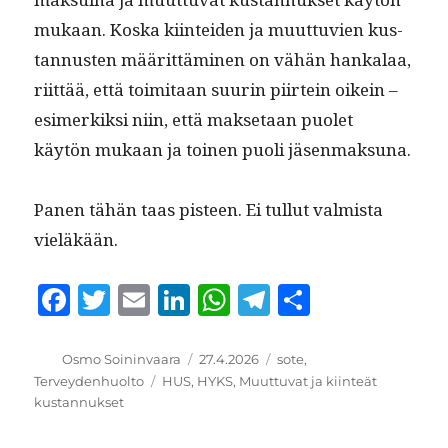
mukaan. Kos­ka kiin­tei­den ja muut­tuvien kus­
tan­nusten määrit­tämi­nen on vähän han­kalaa,
riit­tää, että toim­i­taan suurin piirtein oikein –
esimerkik­si niin, että mak­se­taan puo­let
käytön mukaan ja toinen puoli jäsenmaksuna.
Panen tähän taas pis­teen. Ei tul­lut valmista
vieläkään.
F
T
E
Li
W
T
S
a
w
m
n
h
el
h
c
it
ai
k
at
e
a
Kirjoittaja
Julkaistu
Kategoriat
Osmo Soininvaara
27.4.2026
sote
,
Avainsanat
Terveydenhuolto
HUS
,
HYKS
,
Muuttuvat ja kiinteät
e
te
l
e
s
g
re
kustannukset
b
r
d
A
r