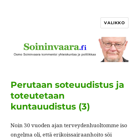
VALIKKO
Perutaan soteuudistus ja
toteutetaan
kuntauudistus (3)
Noin 30 vuo­den ajan ter­vey­den­huoltomme iso
ongel­ma oli, että erikois­sairaan­hoito söi