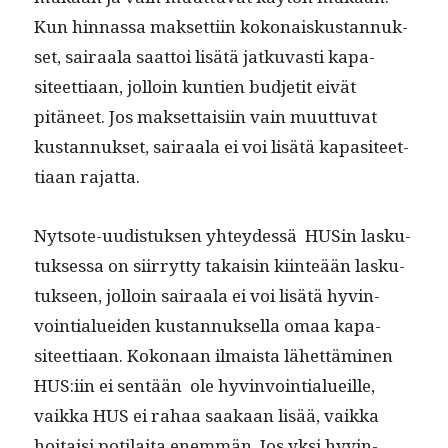
Kun hin­nas­sa mak­set­ti­in kokon­aiskus­tan­nuk­
set, sairaala saat­toi lisätä jatku­vasti kap­a­
siteet­ti­aan, jol­loin kun­tien bud­jetit eivät
pitäneet. Jos mak­set­taisi­in vain muut­tuvat
kus­tan­nuk­set, sairaala ei voi lisätä kap­a­siteet­
ti­aan rajatta.
Nyt­sote-uud­is­tuk­sen yhtey­dessä HUSin lasku­
tuk­ses­sa on siir­ryt­ty takaisin kiin­teään lasku­
tuk­seen, jol­loin sairaala ei voi lisätä hyv­in­
voin­tialuei­den kus­tan­nuk­sel­la omaa kap­a­
siteet­ti­aan. Kokon­aan ilmaista lähet­tämi­nen
HUS:iin ei sen­tään ole hyv­in­voin­tialueille,
vaik­ka HUS ei rahaa saakaan lisää, vaik­ka
hoitaisi poti­lai­ta enem­män. Jos yksi hyv­in­