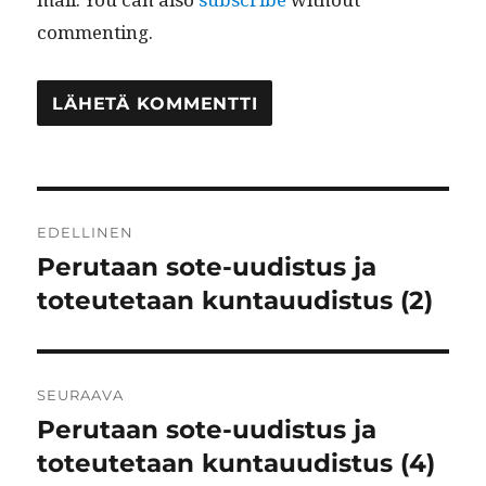
commenting.
Artikkelien
EDELLINEN
selaus
Perutaan sote-uudistus ja
Edellinen
artikkeli:
toteutetaan kuntauudistus (2)
SEURAAVA
Perutaan sote-uudistus ja
Seuraava
artikkeli:
toteutetaan kuntauudistus (4)