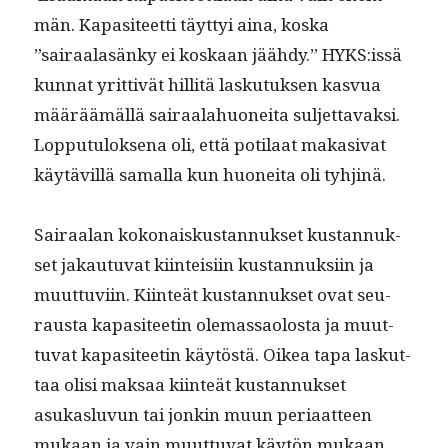
män. Kap­a­siteet­ti täyt­tyi aina, kos­ka
”sairaalasänky ei koskaan jäähdy.” HYKS:issä
kun­nat yrit­tivät hillitä lasku­tuk­sen kasvua
määräämäl­lä sairaalahuonei­ta sul­jet­tavak­si.
Lop­putu­lok­se­na oli, että poti­laat maka­si­vat
käytävil­lä samal­la kun huonei­ta oli tyhjinä.
Sairaalan kokon­aiskus­tan­nuk­set kus­tan­nuk­
set jakau­tu­vat kiin­teisi­in kus­tan­nuk­si­in ja
muut­tuvi­in. Kiin­teät kus­tan­nuk­set ovat seu­
raus­ta kap­a­siteetin ole­mas­saolosta ja muut­
tuvat kap­a­siteetin käytöstä. Oikea tapa laskut­
taa olisi mak­saa kiin­teät kus­tan­nuk­set
asukaslu­vun tai jonkin muun peri­aat­teen
mukaan ja vain muut­tuvat käytön mukaan.