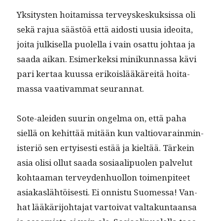
Yksi­tys­ten hoita­mis­sa ter­veyskeskuk­sis­sa oli
sekä rajua säästöä että aidosti uusia ideoita,
joi­ta julkisel­la puolel­la i vain osat­tu johtaa ja
saa­da aikan. Esimerkek­si minikun­nas­sa kävi
pari ker­taa kuus­sa erikois­lääkäre­itä hoita­
mas­sa vaa­ti­vam­mat seurannat.
Sote-alei­den suurin ongel­ma on, että paha
siel­lä on kehit­tää mitään kun val­tio­varain­min­
is­ter­iö sen ertyis­es­ti estää ja kieltää. Tärkein
asia olisi ollut saa­da sosi­aalipuolen palve­lut
kohtaa­man ter­vey­den­huol­lon toimen­piteet
asi­akaslähtöis­es­ti. Ei onnis­tu Suomes­sa! Van­
hat lääkäri­jo­hta­jat var­toi­vat val­takun­taansa