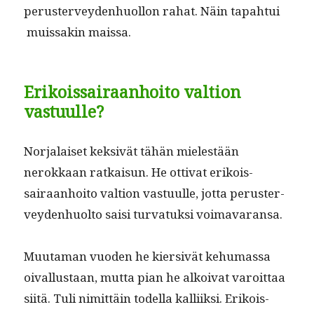
peruster­vey­den­huol­lon rahat. Näin tapah­tui
muis­sakin maissa.
Erikoissairaanhoito valtion
vastuulle?
Nor­jalaiset kek­sivät tähän mielestään
nerokkaan ratkaisun. He otti­vat erikois­
sairaan­hoito val­tion vas­tu­ulle, jot­ta peruster­
vey­den­huolto saisi tur­vatuk­si voimavaransa.
Muu­ta­man vuo­den he kier­sivät kehu­mas­sa
oival­lus­taan, mut­ta pian he alkoi­vat varoit­taa
siitä. Tuli nimit­täin todel­la kalli­ik­si. Erikois­