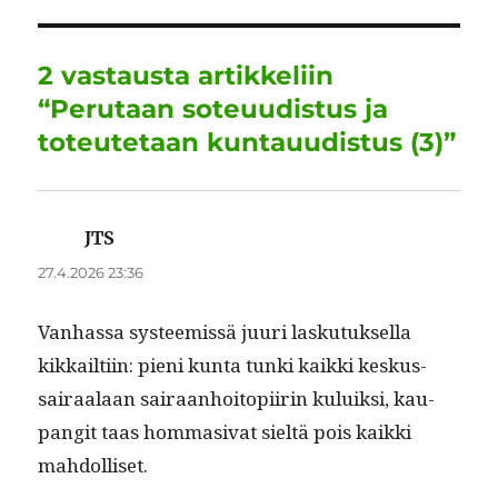
o
I
p
a
o
n
p
m
2 vastausta artikkeliin
k
“Perutaan soteuudistus ja
toteutetaan kuntauudistus (3)”
JTS
sanoo:
27.4.2026 23:36
Van­has­sa sys­tee­mis­sä juuri lasku­tuk­sel­la
kikkailti­in: pieni kun­ta tun­ki kaik­ki keskus­
sairaalaan sairaan­hoitopi­irin kuluik­si, kau­
pan­git taas hom­ma­si­vat sieltä pois kaik­ki
mahdolliset.