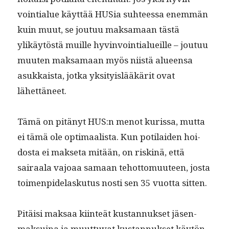
voin­tialue käyt­tää HUSia suh­teessa enem­män
kuin muut, se joutuu mak­samaan tästä
ylikäytöstä muille hyv­in­voin­tialueille – joutuu
muuten mak­samaan myös niistä alueen­sa
asukkaista, jot­ka yksi­ty­is­lääkärit ovat
lähettäneet.
Tämä on pitänyt HUS:n menot kuris­sa, mut­ta
ei tämä ole opti­maal­ista. Kun poti­laiden hoi­
dos­ta ei mak­se­ta mitään, on riskinä, että
sairaala vajoaa samaan tehot­to­muu­teen, jos­ta
toimen­pide­lasku­tus nos­ti sen 35 vuot­ta sitten.
Pitäisi mak­saa kiin­teät kus­tan­nuk­set jäsen­
mak­suina ja muut­tuvat kus­tan­nuk­set käytön