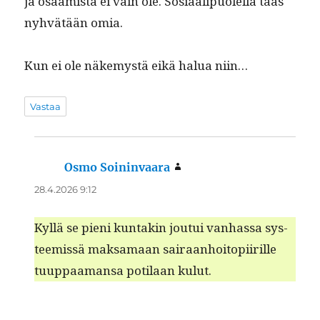
ja osaamista ei vain ole. Sosi­aalipuolel­la taas
nyhvätään omia.
Kun ei ole näke­mys­tä eikä halua niin…
Vastaa
Osmo Soininvaara
sanoo:
28.4.2026 9:12
Kyl­lä se pieni kun­takin jou­tui van­has­sa sys­
tee­mis­sä mak­samaan sairaan­hoitopi­ir­ille
tuup­paa­mansa poti­laan kulut.