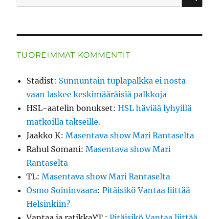
TUOREIMMAT KOMMENTIT
Stadist
:
Sunnuntain tuplapalkka ei nosta
vaan laskee keskimääräisiä palkkoja
HSL-aatelin bonukset
:
HSL häviää lyhyillä
matkoilla takseille.
Jaakko K
:
Masentava show Mari Rantaselta
Rahul Somani
:
Masentava show Mari
Rantaselta
TL
:
Masentava show Mari Rantaselta
Osmo Soininvaara
:
Pitäisikö Vantaa liittää
Helsinkiin?
Vantaa ja ratikkaYT.
:
Pitäisikö Vantaa liittää