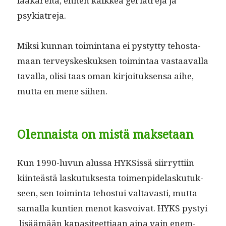
lääkäre­itä, ennen kaikkea geri­atre­ja ja
psykiatreja.
Mik­si kun­nan toim­intana ei pystyt­ty tehosta­
maan ter­veyskeskuk­sen toim­intaa vas­taaval­la
taval­la, olisi taas oman kir­joituk­sen­sa aihe,
mut­ta en mene siihen.
Olennaista on mistä maksetaan
Kun 1990-luvun alus­sa HYK­Sis­sä siir­ryt­ti­in
kiin­teästä lasku­tuk­ses­ta toimen­pide­lasku­tuk­
seen, sen toim­inta tehos­tui val­tavasti, mut­ta
samal­la kun­tien menot kasvoivat. HYKS pystyi
lisäämään kap­a­siteet­ti­aan aina vain enem­