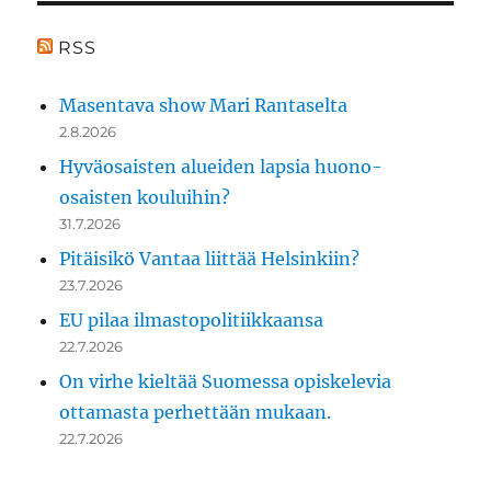
RSS
Masentava show Mari Rantaselta
2.8.2026
Hyväosaisten alueiden lapsia huono-
osaisten kouluihin?
31.7.2026
Pitäisikö Vantaa liittää Helsinkiin?
23.7.2026
EU pilaa ilmastopolitiikkaansa
22.7.2026
On virhe kieltää Suomessa opiskelevia
ottamasta perhettään mukaan.
22.7.2026