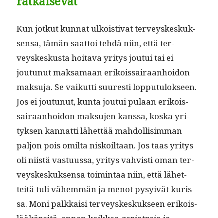
ratkaisevat
Kun jotkut kun­nat ulkois­ti­vat ter­veyskeskuk­
sen­sa, tämän saat­toi tehdä niin, että ter­
veyskeskus­ta hoita­va yri­tys jou­tui tai ei
joutunut mak­samaan erikois­sairaan­hoidon
mak­su­ja. Se vaikut­ti suuresti lop­putu­lok­seen.
Jos ei joutunut, kun­ta jou­tui pulaan erikois­
sairaan­hoidon mak­su­jen kanssa, kos­ka yri­
tyk­sen kan­nat­ti lähet­tää mah­dol­lisim­man
paljon pois omil­ta niskoil­taan. Jos taas yri­tys
oli niistä vas­tu­us­sa, yri­tys vahvisti oman ter­
veyskeskuk­sen­sa toim­intaa niin, että lähet­
teitä tuli vähem­män ja menot pysyivät kuris­
sa. Moni palkkaisi ter­veyskeskuk­seen erikois­