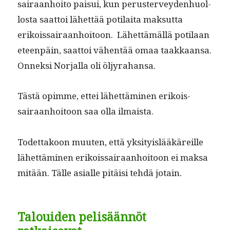
sairaan­hoito paisui, kun peruster­vey­den­huol­
losta saat­toi lähet­tää poti­lai­ta mak­sut­ta
erikois­sairaan­hoitoon. Lähet­tämäl­lä poti­laan
eteen­päin, saat­toi vähen­tää omaa taakkaansa.
Onnek­si Nor­jal­la oli öljyrahansa.
Tästä opimme, ettei lähet­tämi­nen erikois­
sairaan­hoitoon saa olla ilmaista.
Todet­takoon muuten, että yksi­ty­is­lääkäreille
lähet­tämi­nen erikois­sairaan­hoitoon ei mak­sa
mitään. Tälle asialle pitäisi tehdä jotain.
Talouiden pelisäännöt