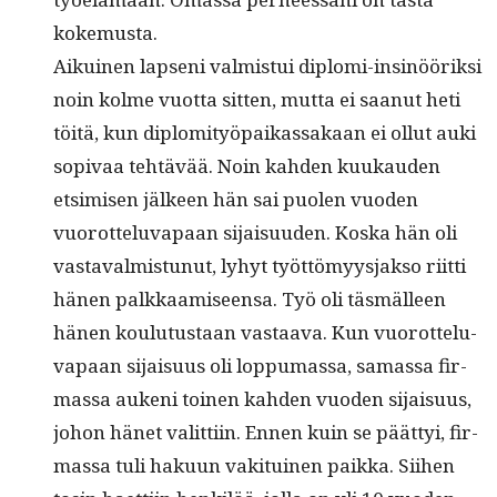
kokemusta.
Aikuinen lapseni valmis­tui diplo­mi-insinöörik­si
noin kolme vuot­ta sit­ten, mut­ta ei saanut heti
töitä, kun diplomi­työ­paikas­sakaan ei ollut auki
sopi­vaa tehtävää. Noin kah­den kuukau­den
etsimisen jäl­keen hän sai puolen vuo­den
vuorot­telu­va­paan sijaisu­u­den. Kos­ka hän oli
vas­tavalmis­tunut, lyhyt työt­tömyys­jak­so riit­ti
hänen palkkaamiseen­sa. Työ oli täs­mälleen
hänen koulu­tus­taan vas­taa­va. Kun vuorot­telu­
va­paan sijaisu­us oli lop­pumas­sa, samas­sa fir­
mas­sa aukeni toinen kah­den vuo­den sijaisu­us,
johon hänet valit­ti­in. Ennen kuin se päät­tyi, fir­
mas­sa tuli haku­un vak­i­tu­inen paik­ka. Siihen