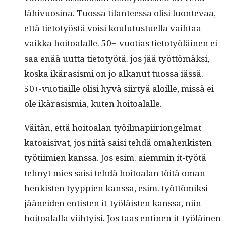
lähivu­osi­na. Tuos­sa tilanteessa olisi luon­te­vaa,
että tieto­työstä voisi koulu­tustuel­la vai­h­taa
vaik­ka hoitoalalle. 50+-vuotias tieto­työläi­nen ei
saa enää uut­ta tieto­työtä. jos jää työt­tömäk­si,
kos­ka ikära­sis­mi on jo alka­nut tuos­sa iässä.
50+-vuotiaille olisi hyvä siir­tyä aloille, mis­sä ei
ole ikära­sis­mia, kuten hoitoalalle.
Väitän, että hoitoalan työilmapi­iri­on­gel­mat
katoaisi­vat, jos niitä saisi tehdä oma­henkisten
työti­imien kanssa. Jos esim. aiem­min it-työtä
tehnyt mies saisi tehdä hoitoalan töitä oman­
henkisten tyyp­pi­en kanssa, esim. työt­tömik­si
jäänei­den entis­ten it-työläis­ten kanssa, niin
hoitoalal­la viihty­isi. Jos taas enti­nen it-työläi­nen