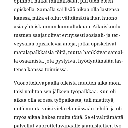
opin­not, mitkä min­imis­sään piti tuen eteen
opiskel­la. Samal­la sai lisää aikaa olla las­ten­sa
kanssa, mikä ei ollut vält­tämät­tä ihan huono
asia yhteiskun­nan kannal­takaan. Aikuisk­oulu­
tustuen saa­jat oli­vat eri­tyis­es­ti sosi­aali- ja ter­
veysalaa opiskele­via äite­jä, jot­ka opiske­li­v­at
mata­la­palkkaisia töitä, mut­ta han­kki­vat samal­
la osaamista, jota pystyivät hyö­dyn­tämään las­
ten­sa kanssa toimiessa.
Vuorot­telu­va­paal­la olleista muuten aika moni
taisi vai­h­taa sen jäl­keen työ­paikkaa. Kun oli
aikaa olla erossa työ­paikas­ta, tuli mietit­tyä,
mitä muu­ta voisi vielä elämässään tehdä, ja oli
myös aikaa hakea mui­ta töitä. Se ei vält­tämät­tä
palvel­lut vuorot­telu­va­paalle jäämishetken työ­