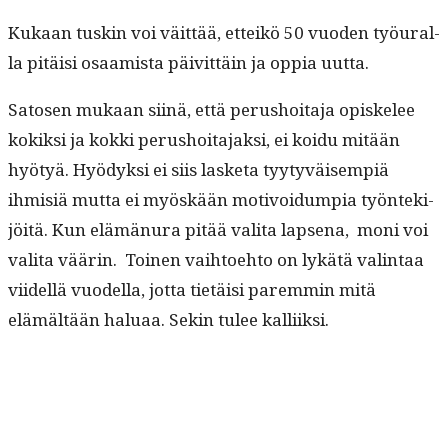
Kukaan tuskin voi väit­tää, etteikö 50 vuo­den työu­ral­
la pitäisi osaamista päivit­täin ja oppia uutta.
Satosen mukaan siinä, että perushoita­ja opiskelee
kokik­si ja kok­ki perushoita­jak­si, ei koidu mitään
hyö­tyä. Hyödyk­si ei siis las­ke­ta tyy­tyväisem­piä
ihmisiä mut­ta ei myöskään motivoidumpia työn­tek­i­
jöitä. Kun elämänu­ra pitää vali­ta lapse­na, moni voi
vali­ta väärin. Toinen vai­h­toe­hto on lykätä val­in­taa
viidel­lä vuodel­la, jot­ta tietäisi parem­min mitä
elämältään halu­aa. Sekin tulee kalliiksi.