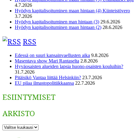
4.7.2026
Hyödyn kapitalisoituminen maan hintaan (4) Kiinteistövero
3.7.2026
Hyödyn kapitalisoituminen man hintaan (3)
29.6.2026
Hyödyn kapitalisoituminen maan hintaan (2)
28.6.2026
RSS
Edessä on suuri kansainvaellusten aika
9.8.2026
Masentava show Mari Rantaselta
2.8.2026
Hyväosaisten alueiden lapsia huono-osaisten kouluihin?
31.7.2026
Pitäisikö Vantaa liittää Helsinkiin?
23.7.2026
EU pilaa ilmastopolitiikkaansa
22.7.2026
ESIINTYMISET
ARKISTO
ARKISTO