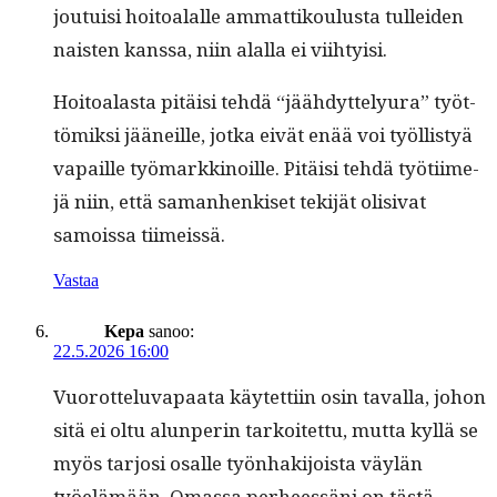
jou­tu­isi hoitoalalle ammat­tik­oulus­ta tullei­den
nais­ten kanssa, niin alal­la ei viihtyisi.
Hoitoalas­ta pitäisi tehdä “jäähdyt­te­lyu­ra” työt­
tömik­si jääneille, jot­ka eivät enää voi työl­listyä
vapaille työ­markki­noille. Pitäisi tehdä työti­ime­
jä niin, että saman­henkiset tek­i­jät oli­si­vat
samoissa tiimeissä.
Vastaa
Kepa
sanoo:
22.5.2026 16:00
Vuorot­telu­va­paa­ta käytet­ti­in osin taval­la, johon
sitä ei oltu alun­perin tarkoitet­tu, mut­ta kyl­lä se
myös tar­josi osalle työn­hak­i­joista väylän
työelämään. Omas­sa per­heessäni on tästä