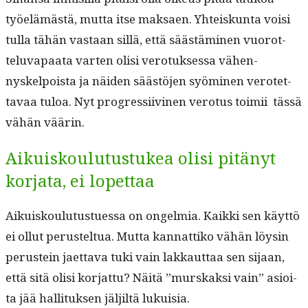
työelämästä, mut­ta itse mak­saen. Yhteiskun­ta voisi
tul­la tähän vas­taan sil­lä, että säästämi­nen vuorot­
telu­va­paa­ta varten olisi vero­tuk­ses­sa vähen­
nyskelpoista ja näi­den säästö­jen syömi­nen verotet­
tavaa tuloa. Nyt pro­gres­si­ivi­nen vero­tus toimii tässä
vähän väärin.
Aikuiskoulutustukea olisi pitänyt
korjata, ei lopettaa
Aikuisk­oulu­tustues­sa on ongelmia. Kaik­ki sen käyt­tö
ei ollut perustel­tua. Mut­ta kan­nat­tiko vähän löysin
perustein jaet­ta­va tuki vain lakkaut­taa sen sijaan,
että sitä olisi kor­jat­tu? Näitä ”murskak­si vain” asioi­
ta jää hal­li­tuk­sen jäljiltä lukuisia.