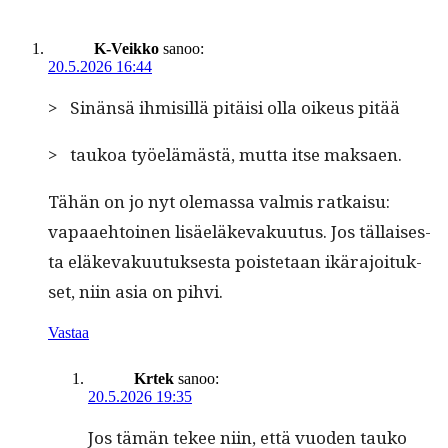
K-Veikko
sanoo:
20.5.2026 16:44
> Sinän­sä ihmisil­lä pitäisi olla oikeus pitää
> taukoa työelämästä, mut­ta itse maksaen.
Tähän on jo nyt ole­mas­sa valmis ratkaisu:
vapaae­htoinen lisäeläke­vaku­u­tus. Jos täl­lais­es­
ta eläke­vaku­u­tuk­ses­ta pois­te­taan ikära­joituk­
set, niin asia on pihvi.
Vastaa
Krtek
sanoo:
20.5.2026 19:35
Jos tämän tekee niin, että vuo­den tauko