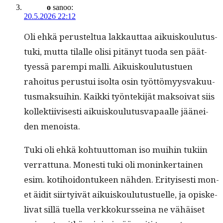
o
sanoo:
20.5.2026 22:12
Oli ehkä perustel­tua lakkaut­taa aikuisk­oulu­tus­
tu­ki, mut­ta tilalle olisi pitänyt tuo­da sen päät­
tyessä parem­pi malli. Aikuisk­oulu­tustuen
rahoi­tus perus­tui isol­ta osin työt­tömyys­vaku­u­
tus­mak­sui­hin. Kaik­ki työn­tek­i­jät mak­soi­vat siis
kollek­ti­ivis­es­ti aikuisk­oulu­tus­va­paalle jäänei­
den menoista.
Tuki oli ehkä kohtu­ut­toman iso mui­hin tuki­in
ver­rat­tuna. Mon­esti tuki oli moninker­tainen
esim. koti­hoidon­tu­keen näh­den. Eri­tyis­es­ti mon­
et äid­it siir­tyivät aikuisk­oulu­tustuelle, ja opiske­
li­v­at sil­lä tuel­la verkkokurs­seina ne vähäiset