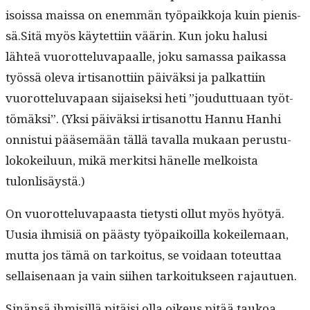
isois­sa mais­sa on enem­män työ­paikko­ja kuin pienis­
sä.
Sitä myös käytet­ti­in väärin. Kun joku halusi
lähteä vuorot­telu­va­paalle, joku samas­sa paikas­sa
työssä ole­va irti­san­ot­ti­in päiväk­si ja palkat­ti­in
vuorot­telu­va­paan sijaisek­si heti ”joudut­tuaan työt­
tömäk­si”. (Yksi päiväk­si irti­san­ot­tu Han­nu Han­hi
onnis­tui pääsemään täl­lä taval­la mukaan perus­tu­
lokokeilu­un, mikä merk­it­si hänelle melkoista
tulonlisäystä.)
On vuorot­telu­va­paas­ta tietysti ollut myös hyö­tyä.
Uusia ihmisiä on päästy työ­paikoil­la kokeile­maan,
mut­ta jos tämä on tarkoi­tus, se voidaan toteut­taa
sel­l­aise­naan ja vain siihen tarkoituk­seen rajautuen.
Sinän­sä ihmisil­lä pitäisi olla oikeus pitää taukoa