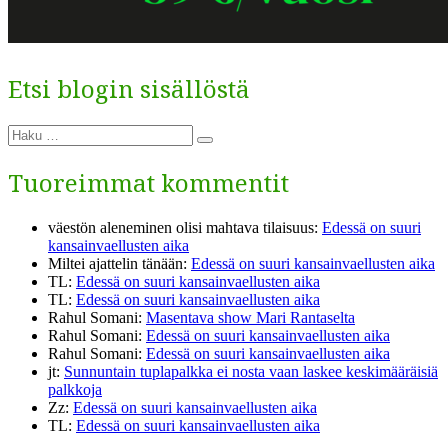
Etsi blogin sisällöstä
Etsi:
Haku
Tuoreimmat kommentit
väestön aleneminen olisi mahtava tilaisuus
:
Edessä on suuri
kansainvaellusten aika
Miltei ajattelin tänään
:
Edessä on suuri kansainvaellusten aika
TL
:
Edessä on suuri kansainvaellusten aika
TL
:
Edessä on suuri kansainvaellusten aika
Rahul Somani
:
Masentava show Mari Rantaselta
Rahul Somani
:
Edessä on suuri kansainvaellusten aika
Rahul Somani
:
Edessä on suuri kansainvaellusten aika
jt
:
Sunnuntain tuplapalkka ei nosta vaan laskee keskimääräisiä
palkkoja
Zz
:
Edessä on suuri kansainvaellusten aika
TL
:
Edessä on suuri kansainvaellusten aika