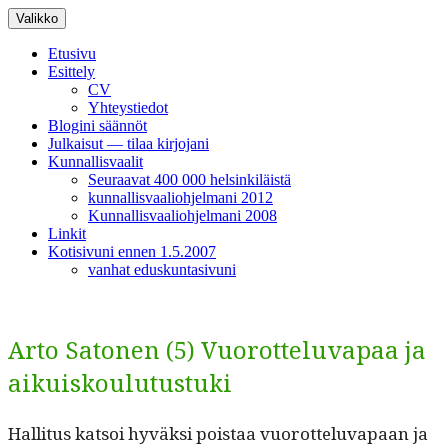
Siirry
Valikko
sisältöön
Etusivu
Esittely
CV
Yhteystiedot
Blogini säännöt
Julkaisut — tilaa kirjojani
Kunnallisvaalit
Seuraavat 400 000 helsinkiläistä
kunnallisvaaliohjelmani 2012
Kunnallisvaaliohjelmani 2008
Linkit
Kotisivuni ennen 1.5.2007
vanhat eduskuntasivuni
Arto Satonen (5) Vuorotteluvapaa ja
aikuiskoulutustuki
Hal­li­tus kat­soi hyväk­si pois­taa vuorot­telu­va­paan ja