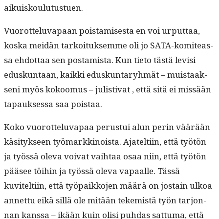
aikuiskoulutustuen.
Vuorot­telu­va­paan pois­tamis­es­ta en voi urput­taa,
kos­ka mei­dän tarkoituk­semme oli jo SATA-komite­as­
sa ehdot­taa sen post­amista. Kun tieto tästä lev­isi
eduskun­taan, kaik­ki eduskun­taryh­mät – muis­taak­
seni myös kokoomus – julis­ti­vat , että sitä ei mis­sään
tapauk­ses­sa saa poistaa.
Koko vuorot­telu­va­paa perus­tui alun perin väärään
käsi­tyk­seen työ­markki­noista. Ajatelti­in, että työtön
ja työssä ole­va voivat vai­h­taa osaa niin, että työtön
pääsee töi­hin ja työssä ole­va vapaalle. Tässä
kuvitelti­in, että työ­paikko­jen määrä on jostain ulkoa
annet­tu eikä sil­lä ole mitään tekemistä työn tar­jon­
nan kanssa – ikään kuin olisi puh­das sat­tuma, että