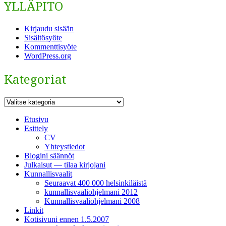
YLLÄPITO
Kirjaudu sisään
Sisältösyöte
Kommenttisyöte
WordPress.org
Kategoriat
Kategoriat
Etusivu
Esittely
CV
Yhteystiedot
Blogini säännöt
Julkaisut — tilaa kirjojani
Kunnallisvaalit
Seuraavat 400 000 helsinkiläistä
kunnallisvaaliohjelmani 2012
Kunnallisvaaliohjelmani 2008
Linkit
Kotisivuni ennen 1.5.2007