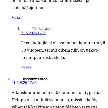
on ain­oa ratkaisu tin­kiä kulu­tuk­ses­ta ja
säästää/sijoittaa.
Vastaa
Pekka
sanoo:
31.5.2026 17:26
Perushoita­jia ei ole var­maan koulutet­tu yli
30 vuo­teen, ter­mit oikein niin on uskot­
tavam­paa keskustella.
Vastaa
joopajoo
sanoo:
21.5.2026 17:43
Aikuisk­oulu­tustuen leikkaami­nen on type­r­ää.
Help­po olisi nähdä ske­naario, mis­sä tekoä­ly
vähen­tää keski­ta­son tieto­työläis­ten tarvet­ta