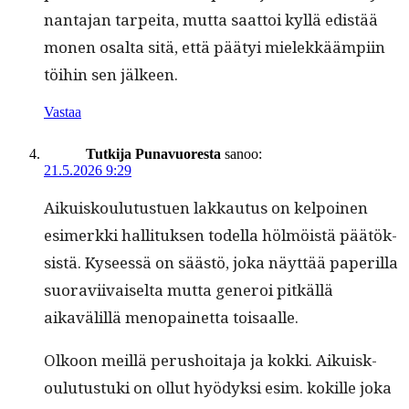
nan­ta­jan tarpei­ta, mut­ta saat­toi kyl­lä edis­tää
mon­en osalta sitä, että pää­tyi mielekkäämpi­in
töi­hin sen jälkeen.
Vastaa
Tutkija Punavuoresta
sanoo:
21.5.2026 9:29
Aikuisk­oulu­tustuen lakkau­tus on kelpoinen
esimerk­ki hal­li­tuk­sen todel­la hölmöistä päätök­
sistä. Kyseessä on säästö, joka näyt­tää paper­il­la
suo­ravi­ivaiselta mut­ta gen­eroi pitkäl­lä
aikavälil­lä menopainet­ta toisaalle.
Olkoon meil­lä perushoita­ja ja kok­ki. Aikuisk­
oulu­tus­tu­ki on ollut hyödyk­si esim. kokille joka