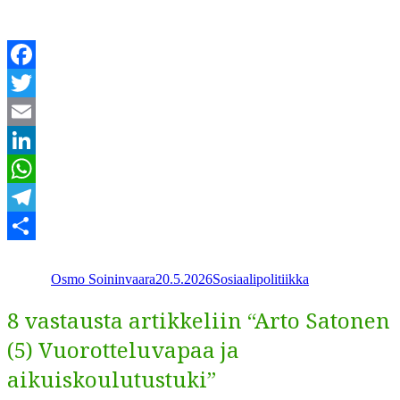
Facebook
Twitter
Email
LinkedIn
WhatsApp
Telegram
Kirjoittaja
Julkaistu
Kategoriat
Share
Osmo Soininvaara
20.5.2026
Sosiaalipolitiikka
8 vastausta artikkeliin “Arto Satonen
(5) Vuorotteluvapaa ja
aikuiskoulutustuki”