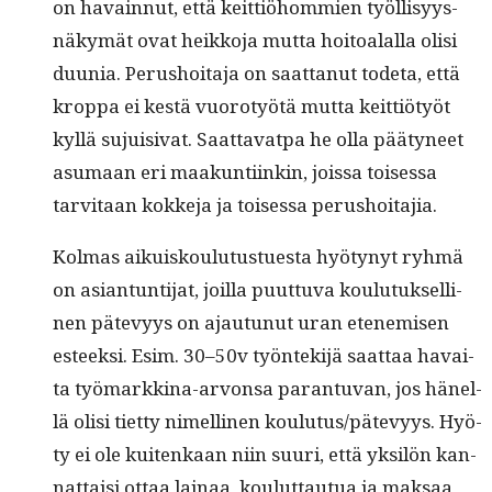
on havain­nut, että keit­tiöhom­mien työl­lisyys­
näkymät ovat heikko­ja mut­ta hoitoalal­la olisi
duu­nia. Perushoita­ja on saat­tanut tode­ta, että
krop­pa ei kestä vuorotyötä mut­ta keit­tiö­työt
kyl­lä sujuisi­vat. Saat­ta­vat­pa he olla pää­tyneet
asumaan eri maakun­ti­inkin, jois­sa toises­sa
tarvi­taan kokke­ja ja toises­sa perushoitajia.
Kol­mas aikuisk­oulu­tustues­ta hyö­tynyt ryh­mä
on asiantun­ti­jat, joil­la puut­tu­va koulu­tuk­selli­
nen pätevyys on ajau­tunut uran eten­e­misen
esteek­si. Esim. 30–50v työn­tek­i­jä saat­taa havai­
ta työ­markki­na-arvon­sa paran­tu­van, jos hänel­
lä olisi tiet­ty nimelli­nen koulutus/pätevyys. Hyö­
ty ei ole kuitenkaan niin suuri, että yksilön kan­
nat­taisi ottaa lainaa, koulut­tau­tua ja mak­saa