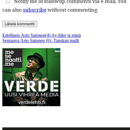
Notify me of followup comments via e-mail. You
can also
subscribe
without commenting.
Artikkelien
Edellinen
Edellinen
Arto Satonen(4) Ay-liike ja minä
Seuraava
artikkeli:
Seuraava
Arto Satonen (6). Tanskan malli
selaus
artikkeli: