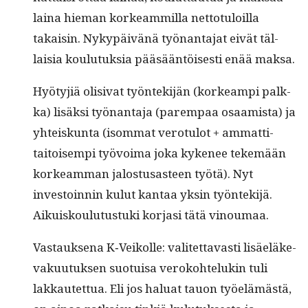
laina hie­man korkeam­mil­la net­to­tu­loil­la
takaisin. Nykypäivänä työ­nan­ta­jat eivät täl­
laisia koulu­tuk­sia pääsään­töis­es­ti enää maksa.
Hyö­tyjiä oli­si­vat työn­tek­i­jän (korkeampi palk­
ka) lisäk­si työ­nan­ta­ja (parem­paa osaamista) ja
yhteiskun­ta (isom­mat vero­tu­lot + ammat­ti­
taitoisem­pi työvoima joka kyke­nee tekemään
korkeam­man jalostusas­teen työtä). Nyt
investoin­nin kulut kan­taa yksin työn­tek­i­jä.
Aikuisk­oulu­tus­tu­ki kor­jasi tätä vinoumaa.
Vas­tauk­se­na K‑Veikolle: valitet­tavasti lisäeläke­
vaku­u­tuk­sen suo­tu­isa veroko­htelukin tuli
lakkautet­tua. Eli jos halu­at tauon työelämästä,