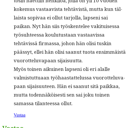
tosin haet­ti­in henkilöä, jol­la on yli 10 vuo­den
koke­mus vas­taav­ista tehtävistä, mut­ta kun täl­
laista sopi­vaa ei ollut tar­jol­la, lapseni sai
paikan. Nyt hän siis työsken­telee vak­i­tuises­sa
työ­suh­teessa koulu­tus­taan vas­taavis­sa
tehtävis­sä fir­mas­sa, johon hän olisi tuskin
päässyt, ellei hän olisi saanut tuo­ta ensim­mäistä
vuorot­telu­va­paan sijaisuutta.
Myös toinen aikuinen lapseni oli eri alalle
valmis­tut­tuaan työhaas­tat­telus­sa vuorot­telu­va­
paan sijaisu­u­teen. Hän ei saanut sitä paikkaa,
mut­ta toden­näköis­es­ti sen sai joku toinen
samas­sa tilanteessa ollut.
Vastaa