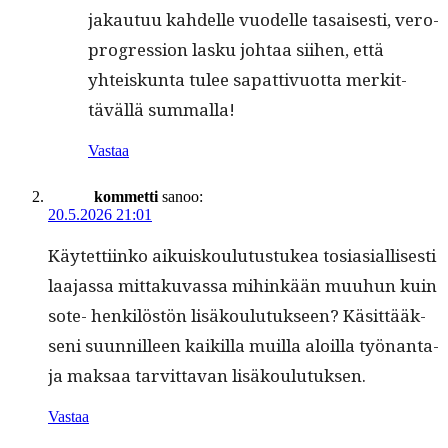
jakau­tuu kahdelle vuodelle tasais­es­ti, vero­
pro­gres­sion lasku johtaa siihen, että
yhteiskun­ta tulee sap­at­tivuot­ta merkit­
täväl­lä summalla!
Vastaa
kommetti
sanoo:
20.5.2026 21:01
Käytet­ti­inko aikuisk­oulu­tus­tukea tosi­asial­lis­es­ti
laa­jas­sa mit­taku­vas­sa mihinkään muuhun kuin
sote- henkilöstön lisäk­oulu­tuk­seen? Käsit­tääk­
seni suun­nilleen kaikil­la muil­la aloil­la työ­nan­ta­
ja mak­saa tarvit­ta­van lisäkoulutuksen.
Vastaa