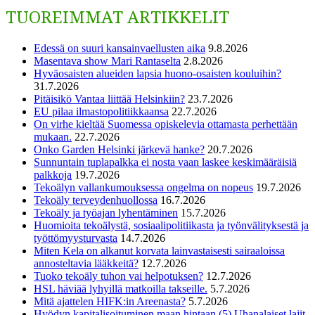
TUOREIMMAT ARTIKKELIT
Edessä on suuri kansainvaellusten aika
9.8.2026
Masentava show Mari Rantaselta
2.8.2026
Hyväosaisten alueiden lapsia huono-osaisten kouluihin?
31.7.2026
Pitäisikö Vantaa liittää Helsinkiin?
23.7.2026
EU pilaa ilmastopolitiikkaansa
22.7.2026
On virhe kieltää Suomessa opiskelevia ottamasta perhettään
mukaan.
22.7.2026
Onko Garden Helsinki järkevä hanke?
20.7.2026
Sunnuntain tuplapalkka ei nosta vaan laskee keskimääräisiä
palkkoja
19.7.2026
Tekoälyn vallankumouksessa ongelma on nopeus
19.7.2026
Tekoäly terveydenhuollossa
16.7.2026
Tekoäly ja työajan lyhentäminen
15.7.2026
Huomioita tekoälystä, sosiaalipolitiikasta ja työnvälityksestä ja
työttömyysturvasta
14.7.2026
Miten Kela on alkanut korvata lainvastaisesti sairaaloissa
annosteltavia lääkkeitä?
12.7.2026
Tuoko tekoäly tuhon vai helpotuksen?
12.7.2026
HSL häviää lyhyillä matkoilla takseille.
5.7.2026
Mitä ajattelen HIFK:in Areenasta?
5.7.2026
Hyödyn kapitalisoituminen maan hintaan (5) Uhanalaiset lajit