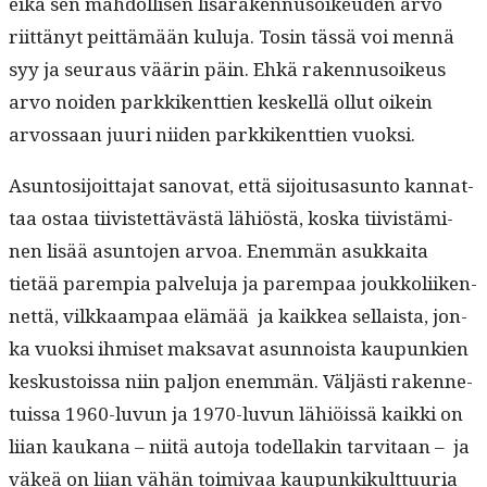
eikä sen mah­dol­lisen lisäraken­nu­soikeu­den arvo
riit­tänyt peit­tämään kulu­ja. Tosin tässä voi men­nä
syy ja seu­raus väärin päin. Ehkä raken­nu­soikeus
arvo noiden parkkikent­tien keskel­lä ollut oikein
arvos­saan juuri niiden parkkikent­tien vuoksi.
Asun­tosi­joit­ta­jat sanovat, että sijoi­tusasun­to kan­nat­
taa ostaa tiivis­tet­tävästä lähiöstä, kos­ka tiivistämi­
nen lisää asun­to­jen arvoa. Enem­män asukkai­ta
tietää parem­pia palvelu­ja ja parem­paa joukkoli­iken­
net­tä, vilkkaam­paa elämää ja kaikkea sel­l­aista, jon­
ka vuok­si ihmiset mak­sa­vat asun­noista kaupunkien
keskus­tois­sa niin paljon enem­män. Väljästi raken­ne­
tuis­sa 1960-luvun ja 1970-luvun lähiöis­sä kaik­ki on
liian kaukana – niitä auto­ja todel­lakin tarvi­taan – ja
väkeä on liian vähän toimi­vaa kaupunkikult­tuuria