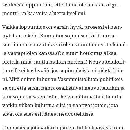
sen­teosta oppin­ut on, ettei tämä ole mikään argu­
ment­ti. En kaavoita aluet­ta itselleni.
Vaik­ka lop­putu­los on varsin hyvä, pros­es­si ei men­
nyt ihan oikein. Kan­natan sopimisen kult­tuuria –
suurim­mat saavu­tuk­seni olen saanut neu­vot­tele­mal­
la vastapuolen kanssa.(On suuri houku­tus alkaa
luetel­la niitä, mut­ta mal­tan mie­leni.) Neu­vot­telukult­
tuurille ei tee hyvää, jos sopimuk­sista ei pide­tä kiin­
ni. Mitä eniten inho­van Vasem­mis­toli­iton poli­itikois­
sa on, että ensin nämä osal­lis­tu­vat neu­vot­telui­hin ja
kun sopu on saavutet­tu, he varoit­ta­mat­ta irtaan­tu­
vatkin viikon kulut­tua siitä ja vaa­ti­vat jotain, jota
eivät ole edes esit­täneet neuvotteluissa.
Toinen asia jota vähän epäilen, tuliko kaavas­ta opti­