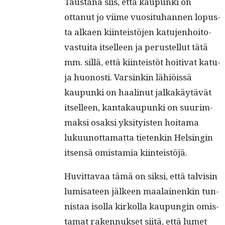
Taus­tana siis, että kaupun­ki on
ottanut jo viime vuosi­tuhan­nen lopus­
ta alka­en kiin­teistö­jen katu­jen­hoito­
vas­tui­ta itselleen ja perustel­lut tätä
mm. sil­lä, että kiin­teistöt hoiti­vat katu­
ja huonos­ti. Varsinkin lähiöis­sä
kaupun­ki on haal­in­ut jalka­käytävät
itselleen, kan­takaupun­ki on suurim­
mak­si osak­si yksi­ty­is­ten hoita­ma
luku­unot­ta­mat­ta tietenkin Helsin­gin
itsen­sä omis­tamia kiinteistöjä.
Huvit­tavaa tämä on sik­si, että talvisin
lumisateen jäl­keen maalainenkin tun­
nistaa isol­la kirkol­la kaupun­gin omis­
ta­mat raken­nuk­set siitä, että lumet