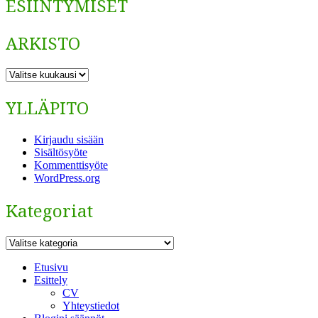
ESIINTYMISET
ARKISTO
ARKISTO
YLLÄPITO
Kirjaudu sisään
Sisältösyöte
Kommenttisyöte
WordPress.org
Kategoriat
Kategoriat
Etusivu
Esittely
CV
Yhteystiedot