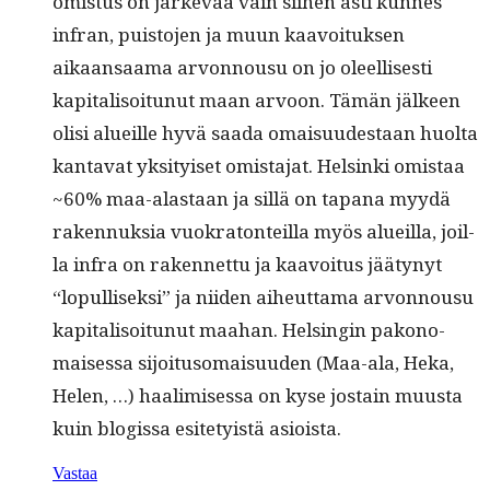
omis­tus on järkevää vain siihen asti kunnes
infran, puis­to­jen ja muun kaavoituk­sen
aikaansaa­ma arvon­nousu on jo oleel­lis­es­ti
kap­i­tal­isoitunut maan arvoon. Tämän jäl­keen
olisi alueille hyvä saa­da omaisu­ud­estaan huol­ta
kan­ta­vat yksi­tyiset omis­ta­jat. Helsin­ki omis­taa
~60% maa-alas­taan ja sil­lä on tapana myy­dä
raken­nuk­sia vuokra­ton­teil­la myös alueil­la, joil­
la infra on raken­net­tu ja kaavoitus jää­tynyt
“lop­ullisek­si” ja niiden aiheut­ta­ma arvon­nousu
kap­i­tal­isoitunut maa­han. Helsin­gin pakono­
maises­sa sijoi­tu­so­maisu­u­den (Maa-ala, Heka,
Helen, …) haal­imises­sa on kyse jostain muus­ta
kuin blo­gis­sa esite­ty­istä asioista.
Vastaa