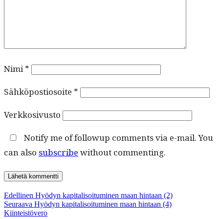
Nimi
*
Sähköpostiosoite
*
Verkkosivusto
Notify me of followup comments via e-mail. You
can also
subscribe
without commenting.
Artikkelien
Edellinen
Edellinen
Hyödyn kapitalisoituminen maan hintaan (2)
Seuraava
artikkeli:
Seuraava
Hyödyn kapitalisoituminen maan hintaan (4)
selaus
artikkeli:
Kiinteistövero