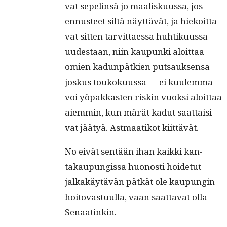
vat sepelin­sä jo maalisku­us­sa, jos
ennus­teet siltä näyt­tävät, ja hiekoit­ta­
vat sit­ten tarvit­taes­sa huhtiku­us­sa
uud­estaan, niin kaupun­ki aloit­taa
omien kadun­pätkien put­sauk­sen­sa
joskus toukoku­us­sa — ei kuulem­ma
voi yöpakkas­ten riskin vuok­si aloit­taa
aiem­min, kun märät kadut saat­taisi­
vat jää­tyä. Ast­maatikot kiittävät.
No eivät sen­tään ihan kaik­ki kan­
takaupungis­sa huonos­ti hoide­tut
jalka­käytävän pätkät ole kaupun­gin
hoito­vas­tu­ul­la, vaan saat­ta­vat olla
Senaatinkin.