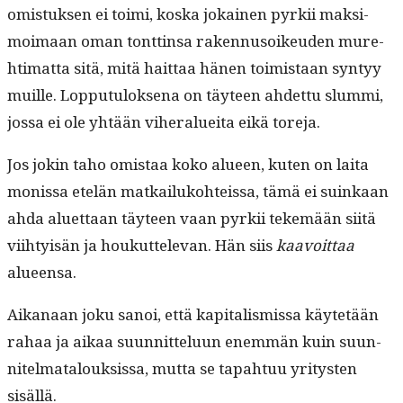
omis­tuk­sen ei toi­mi, kos­ka jokainen pyrkii mak­si­
moimaan oman tont­tin­sa raken­nu­soikeu­den mure­
hti­mat­ta sitä, mitä hait­taa hänen toimis­taan syn­tyy
muille. Lop­putu­lok­se­na on täy­teen ahdet­tu slum­mi,
jos­sa ei ole yhtään viher­aluei­ta eikä toreja.
Jos jokin taho omis­taa koko alueen, kuten on lai­ta
monis­sa etelän matkailuko­hteis­sa, tämä ei suinkaan
ahda aluet­taan täy­teen vaan pyrkii tekemään siitä
viihty­isän ja houkut­tel­e­van. Hän siis
kaavoit­taa
alueensa.
Aikanaan joku sanoi, että kap­i­tal­is­mis­sa käytetään
rahaa ja aikaa suun­nit­telu­un enem­män kuin suun­
nitel­mat­alouk­sis­sa, mut­ta se tapah­tuu yri­tys­ten
sisällä.