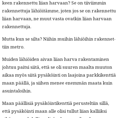
keen raken­net­tu liian har­vaan? Se on tiivi­im­min
raken­net­tu­ja lähiöitämme, joten jos se on raken­net­tu
liian har­vaan, ne muut vas­ta ovatkin liian har­vaan
rakennettuja.
Mut­ta kun se sil­ta? Niihin mui­hin lähiöi­hin raken­net­
ti­in metro.
Muiden lähiöi­den aivan liian har­va rak­en­t­a­mi­nen
johtuu pait­si siitä, että se oli suuren maal­ta muu­ton
aikaa myös siitä pysäköin­ti on laa­joina parkkikent­tiä
maan pääl­lä, ja siihen menee enem­män maa­ta kuin
asuintaloihin.
Maan pääl­lisiä pysäköin­tikent­tiä perustelti­in sil­lä,
että pysäköin­ti maan alle olisi tul­lut liian kalli­ik­si