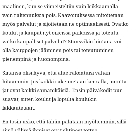
maa­li­nen, kun se viimeis­telti­in vain leikkaa­mal­la
vain raken­nuk­sia pois. Kaavoituk­ses­sa mitoite­taan
myös palve­lut ja sijoite­taan ne opti­maalis­es­ti. Ovatko
koulut ja kau­pat nyt oikeis­sa paikois­sa ja toteu­tu­
vatko kau­pal­liset palve­lut? Stans­vikin hin­tana voi
olla kaup­po­jen jäämi­nen pois tai toteu­tu­mi­nen
pienemp­inä ja huonompina.
Sinän­sä olisi hyvä, että alue rak­en­tu­isi vähän
hitaam­min. Jos kaik­ki raken­netaan ker­ral­la, muut­ta­
jat ovat kaik­ki samanikäisiä. Ensin päiväkodit pur­
sua­vat, sit­ten koulut ja lop­ul­ta koulukin
lakkautetaan.
En tosin usko, että tähän palataan myöhem­min, sil­lä
siinä välis­sä ihmiset ovat ehti­neet tot­tua