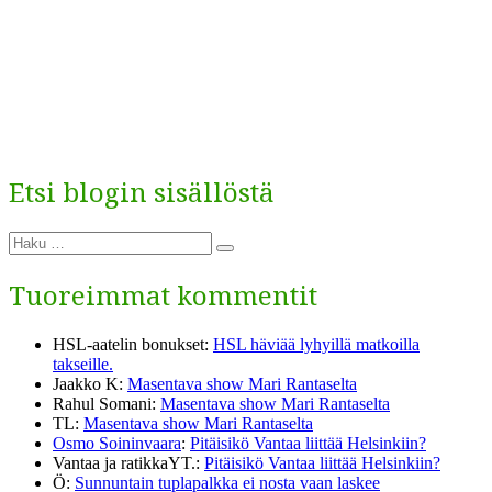
Etsi blogin sisällöstä
Etsi:
Haku
Tuoreimmat kommentit
HSL-aatelin bonukset
:
HSL häviää lyhyillä matkoilla
takseille.
Jaakko K
:
Masentava show Mari Rantaselta
Rahul Somani
:
Masentava show Mari Rantaselta
TL
:
Masentava show Mari Rantaselta
Osmo Soininvaara
:
Pitäisikö Vantaa liittää Helsinkiin?
Vantaa ja ratikkaYT.
:
Pitäisikö Vantaa liittää Helsinkiin?
Ö
:
Sunnuntain tuplapalkka ei nosta vaan laskee