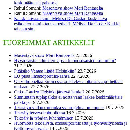
keskimääräisiä palkkoja
Rahul Somani
:
Masentava show Mari Rantaselta
Rahul Somani
:
Masentava show Mari Rantaselta
Kaikki taivaan sini - Mélissa Da Costan koskettava
esikoisromaani - taustamedia.fi
:
Mélissa Da Costa: Kaikki
taivaan sini
TUOREIMMAT ARTIKKELIT
Masentava show Mari Rantaselta
2.8.2026
Hyväosaisten alueiden lapsia huono-osaisten kouluihin?
31.7.2026
Pitäisikö Vantaa liittää Helsinkiin?
23.7.2026
EU pilaa ilmastopolitiikkaansa
22.7.2026
On virhe kieltää Suomessa opiskelevia ottamasta perhettään
mukaan.
22.7.2026
Onko Garden Helsinki järkevä hanke?
20.7.2026
Sunnuntain tuplapalkka ei nosta vaan laskee keskimääräisiä
palkkoja
19.7.2026
Tekoälyn vallankumouksessa ongelma on nopeus
19.7.2026
Tekoäly terveydenhuollossa
16.7.2026
Tekoäly ja työajan lyhentäminen
15.7.2026
Huomioita tekoälystä, sosiaalipolitiikasta ja työnvälityksestä ja
työttömyysturvasta
14.7.2026