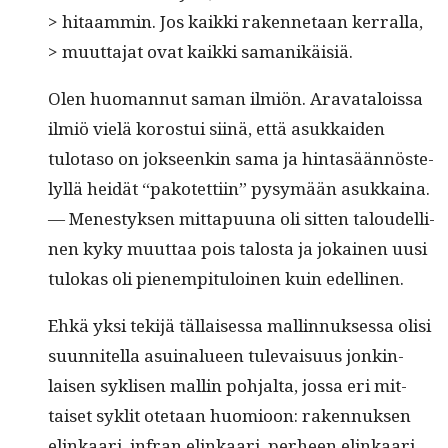
> hitaam­min. Jos kaik­ki raken­netaan kerralla,
> muut­ta­jat ovat kaik­ki samanikäisiä.
Olen huo­man­nut saman ilmiön. Ara­vat­alois­sa
ilmiö vielä koros­tui siinä, että asukkaiden
tulota­so on jok­seenkin sama ja hin­tasään­nöste­
lyl­lä hei­dät “pakotet­ti­in” pysymään asukkaina.
— Men­estyk­sen mit­ta­pu­u­na oli sit­ten taloudelli­
nen kyky muut­taa pois talosta ja jokainen uusi
tulokas oli pienem­pit­u­loinen kuin edellinen.
Ehkä yksi tek­i­jä täl­laises­sa mallinnuk­ses­sa olisi
suun­nitel­la asuinalueen tule­vaisu­us jonkin­
laisen syk­lisen mallin poh­jal­ta, jos­sa eri mit­
taiset syk­lit ote­taan huomioon: raken­nuk­sen
elinkaari, infran elinkaari, per­heen elinkaari,