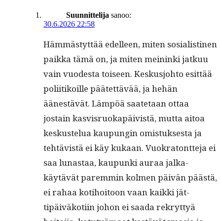
Suunnittelija
sanoo:
30.6.2026 22:58
Häm­mästyt­tää edelleen, miten sosial­isti­nen
paik­ka tämä on, ja miten meinin­ki jatkuu
vain vuodes­ta toiseen. Keskusjo­hto esit­tää
poli­itikoille päätet­tävää, ja hehän
äänestävät. Läm­pöä saate­taan ottaa
jostain kasvis­ruokapäivistä, mut­ta aitoa
keskustelua kaupun­gin omis­tuk­ses­ta ja
tehtävistä ei käy kukaan. Vuokra­tont­te­ja ei
saa lunas­taa, kaupun­ki auraa jalka­
käytävät parem­min kol­men päivän päästä,
ei rahaa koti­hoitoon vaan kaik­ki jät­
tipäiväkoti­in johon ei saa­da rekryt­tyä