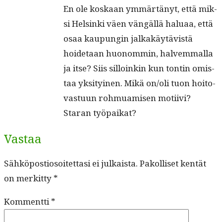
En ole koskaan ymmärtänyt, että mik­
si Helsin­ki väen vängäl­lä halu­aa, että
osaa kaupun­gin jalka­käytävistä
hoide­taan huonom­min, halvem­mal­la
ja itse? Siis sil­loinkin kun ton­tin omis­
taa yksi­tyi­nen. Mikä on/oli tuon hoito­
vas­tu­un rohmuamisen moti­ivi?
Staran työpaikat?
Vastaa
Sähköpostiosoitettasi ei julkaista.
Pakolliset kentät
on merkitty
*
Kommentti
*