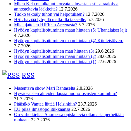
Miten Kela on alkanut korvata lainvastaisesti sairaaloissa
annosteltavia lääkkeitä?
12.7.2026
Tuoko tekoäly tuhon vai helpotuksen?
12.7.2026
HSL häviää lyhyillä matkoilla takseille.
5.7.2026
Mitä ajattelen HIFK:in Areenasta?
5.7.2026
Hyödyn kapitalisoituminen maan hintaan (5) Uhanalaiset lajit
4.7.2026
Hyödyn kapitalisoituminen maan hintaan (4) Kiinteistövero
3.7.2026
Hyödyn kapitalisoituminen man hintaan (3)
29.6.2026
Hyödyn kapitalisoituminen maan hintaan (2)
28.6.2026
Hyödyn kapitalisoituminen maan hintaan (1)
27.6.2026
RSS
Masentava show Mari Rantaselta
2.8.2026
Hyväosaisten alueiden lapsia huono-osaisten kouluihin?
31.7.2026
Pitäisikö Vantaa liittää Helsinkiin?
23.7.2026
EU pilaa ilmastopolitiikkaansa
22.7.2026
On virhe kieltää Suomessa opiskelevia ottamasta perhettään
mukaan.
22.7.2026