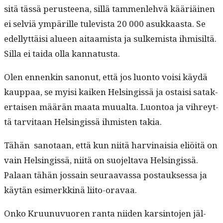
sitä tässä perus­teena, sil­lä tam­men­le­hvä kääriäi­nen
ei selviä ympärille tule­vista 20 000 asukkaas­ta. Se
edel­lyt­täisi alueen aitaamista ja sulkemista ihmisiltä.
Sil­la ei tai­da olla kannatusta.
Olen ennenkin sanonut, että jos luon­to voisi käy­dä
kaup­paa, se myisi kaiken Helsingis­sä ja ostaisi satak­
er­taisen määrän maa­ta muual­ta. Luon­toa ja vihreyt­
tä tarvi­taan Helsingis­sä ihmis­ten takia.
Tähän san­o­taan, että kun niitä harv­inaisia eliöitä on
vain Helsingis­sä, niitä on suo­jelta­va Helsingis­sä.
Palaan tähän jos­sain seu­raavas­sa postauk­ses­sa ja
käytän esimerkkinä liito-oravaa.
Onko Kru­unuvuoren ranta niiden karsin­to­jen jäl­