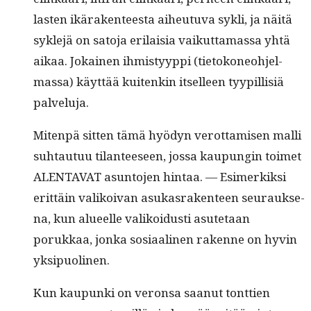
las­ten ikärak­en­teesta aiheutu­va syk­li, ja näitä
syk­le­jä on sato­ja eri­laisia vaikut­ta­mas­sa yhtä
aikaa. Jokainen ihmistyyp­pi (tietoko­neo­hjel­
mas­sa) käyt­tää kuitenkin itselleen tyyp­il­lisiä
palveluja.
Miten­pä sit­ten tämä hyö­dyn verot­tamisen malli
suh­tau­tuu tilanteeseen, jos­sa kaupun­gin toimet
ALENTAVAT asun­to­jen hin­taa. — Esimerkik­si
erit­täin valikoivan asukas­rak­en­teen seu­rauk­se­
na, kun alueelle valikoidusti asute­taan
porukkaa, jon­ka sosi­aa­li­nen rakenne on hyvin
yksipuolinen.
Kun kaupun­ki on veron­sa saanut tont­tien