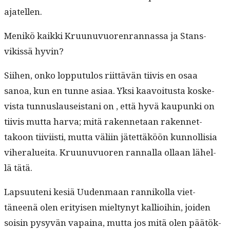
ajatellen.
Menikö kaik­ki Kru­unuvuoren­ran­nas­sa ja Stans­
vikissä hyvin?
Siihen, onko lop­putu­los riit­tävän tiivis en osaa
sanoa, kun en tunne asi­aa. Yksi kaavoitus­ta koske­
vista tun­nus­lau­seis­tani on , että hyvä kaupun­ki on
tiivis mut­ta har­va; mitä raken­netaan raken­net­
takoon tiivi­isti, mut­ta väli­in jätet­täköön kun­nol­lisia
viher­aluei­ta. Kru­unuvuoren ran­nal­la ollaan lähel­
lä tätä.
Lap­suuteni kesiä Uuden­maan ran­nikol­la viet­
täneenä olen eri­tyisen miel­tynyt kallioi­hin, joiden
soisin pysyvän vapaina, mut­ta jos mitä olen päätök­