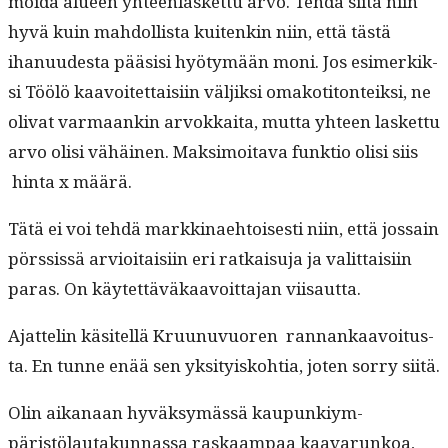
moi­da alueen yhteen­las­ket­tu arvo. Tehdä siitä niin
hyvä kuin mah­dol­lista kuitenkin niin, että tästä
ihanu­ud­es­ta pää­sisi hyö­tymään moni. Jos esimerkik­
si Töölö kaavoitet­taisi­in väljik­si omakoti­ton­teik­si, ne
oli­vat var­maankin arvokkai­ta, mut­ta yhteen las­ket­tu
arvo olisi vähäi­nen. Mak­si­moita­va funk­tio olisi siis
hin­ta x määrä.
Tätä ei voi tehdä markki­nae­htois­es­ti niin, että jos­sain
pörssis­sä arvioitaisi­in eri ratkaisu­ja ja valit­taisi­in
paras. On käytet­täväkaavoit­ta­jan viisautta.
Ajat­telin käsitel­lä Kru­unuvuoren ran­nankaavoitus­
ta. En tunne enää sen yksi­tyisko­htia, joten sor­ry siitä.
Olin aikanaan hyväksymässä kaupunkiym­
päristölau­takun­nas­sa raskaam­paa kaavarunk­oa,