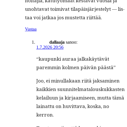
hoita­jia, katu­työ­maat kestävät vuosia ja
uno­hta­vat toimi­vat tilapäisjär­jeste­lyt — lis­
taa voi jatkaa jos mustet­ta riittää.
Vastaa
dallaaja
sanoo:
1.7.2026 20:56
“kaupun­ki auraa jalka­käytävät
parem­min kol­men päivän päästä”
Joo, ei min­ul­lakaan riitä jak­sami­nen
kaikkien suun­nitel­mat­alouskukkas­ten
kelailu­un ja kir­jaamiseen, mut­ta tämä
lainat­tu on huvit­ta­va, kos­ka, no
kerron.