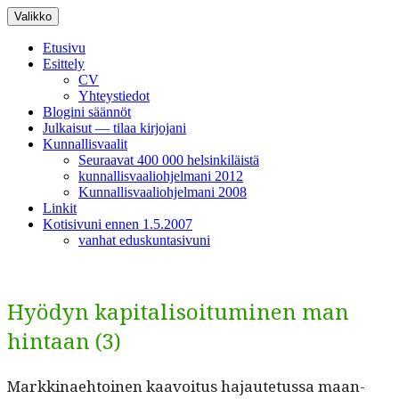
Siirry
Valikko
sisältöön
Etusivu
Esittely
CV
Yhteystiedot
Blogini säännöt
Julkaisut — tilaa kirjojani
Kunnallisvaalit
Seuraavat 400 000 helsinkiläistä
kunnallisvaaliohjelmani 2012
Kunnallisvaaliohjelmani 2008
Linkit
Kotisivuni ennen 1.5.2007
vanhat eduskuntasivuni
Hyödyn kapitalisoituminen man
hintaan (3)
Markki­nae­htoinen kaavoitus hajaute­tus­sa maan­