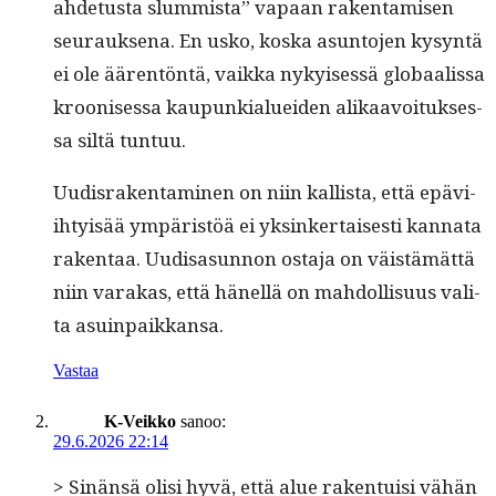
ahde­tus­ta slum­mista” vapaan rak­en­tamisen
seu­rauk­se­na. En usko, kos­ka asun­to­jen kysyn­tä
ei ole äären­tön­tä, vaik­ka nykyisessä globaalis­sa
kroonises­sa kaupunkialuei­den alikaavoituk­ses­
sa siltä tuntuu.
Uud­is­rak­en­t­a­mi­nen on niin kallista, että epävi­
ihty­isää ympäristöä ei yksinker­tais­es­ti kan­na­ta
rak­en­taa. Uud­is­as­un­non osta­ja on väistämät­tä
niin varakas, että hänel­lä on mah­dol­lisu­us vali­
ta asuinpaikkansa.
Vastaa
K-Veikko
sanoo:
29.6.2026 22:14
> Sinän­sä olisi hyvä, että alue rak­en­tu­isi vähän