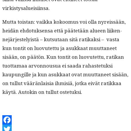
virkistysalueisiinsa.
Mut­ta tois­tan: vaik­ka kokoomus voi olla nyreis­sään,
hei­dän ehdo­tuk­sen­sa että päätetään alueen liiken­
nejär­jeste­ly­istä – kut­su­taan sitä ratikak­si – vas­ta
kun ton­tit on luovutet­tu ja asukkaat muut­ta­neet
sisään, on päätön. Kun ton­tit on luovutet­tu, ratikan
tuot­ta­maa arvon­nousua ei saa­da rahaste­tuk­si
kaupungille ja kun asukkaat ovat muut­ta­neet sisään,
on tul­lut väärän­laisia ihmisiä, jot­ka eivät ratikkaa
käytä. Autokin on tul­lut ostetuksi.
Facebook