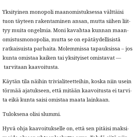
Yksi­tyi­nen monop­o­li maan­omis­tuk­ses­sa vält­täisi
tuon täy­teen rak­en­t­a­mi­nen ansan, mut­ta siihen liit­
tyy mui­ta ongelmia. Moni kavah­taa kun­nan maan­
omis­tus­mo­nop­o­lia, mut­ta se on epätäy­del­li­sistä
ratkaisu­ista parhai­ta. Molem­mis­sa tapauk­sis­sa – jos
kun­ta omis­taa kaiken tai yksi­tyiset omis­ta­vat —
tarvi­taan kaavoitusta.
Käytän tila näi­hin triv­i­ali­teet­tei­hin, kos­ka niin usein
tör­mää ajatuk­seen, että mitään kaavoitus­ta ei tarvi­
ta eikä kun­ta saisi omis­taa maa­ta lainkaan.
Tulok­se­na olisi slummi.
Hyvä ohja kaavoituk­selle on, että sen pitäisi mak­si­