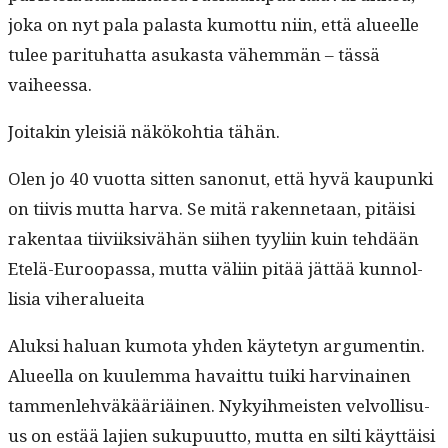
joka on nyt pala palas­ta kumot­tu niin, että alueelle
tulee par­ituhat­ta asukas­ta vähem­män – tässä
vaiheessa.
Joitakin yleisiä näköko­htia tähän.
Olen jo 40 vuot­ta sit­ten sanonut, että hyvä kaupun­ki
on tiivis mut­ta har­va. Se mitä raken­netaan, pitäisi
rak­en­taa tiivi­ik­sivähän siihen tyyli­in kuin tehdään
Etelä-Euroopas­sa, mut­ta väli­in pitää jät­tää kun­nol­
lisia viheralueita
Aluk­si halu­an kumo­ta yhden käyte­tyn argu­mentin.
Alueel­la on kuulem­ma havait­tu tui­ki harv­inainen
tam­men­le­hväkääriäi­nen. Nyky­ih­meis­ten velvol­lisu­
us on estää lajien sukupu­ut­to, mut­ta en silti käyt­täisi