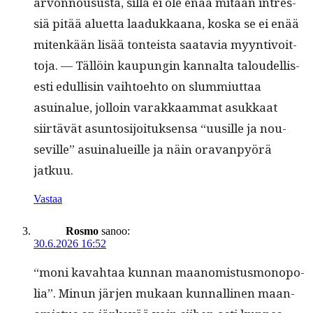
arvon­nousus­ta, sil­lä ei ole enää mitään intres­
siä pitää aluet­ta laadukkaana, kos­ka se ei enää
mitenkään lisää ton­teista saatavia myyn­tivoit­
to­ja. — Täl­löin kaupun­gin kannal­ta taloudel­lis­
es­ti edullisin vai­h­toe­hto on slum­mi­ut­taa
asuinalue, jol­loin varakkaam­mat asukkaat
siirtävät asun­tosi­joituk­sen­sa “uusille ja nou­
seville” asuinalueille ja näin ora­van­pyörä
jatkuu.
Vastaa
Rosmo
sanoo:
30.6.2026 16:52
“moni kavah­taa kun­nan maan­omis­tus­mo­nop­o­
lia”. Min­un jär­jen mukaan kun­nalli­nen maan­