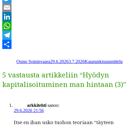
Twitter
Email
LinkedIn
WhatsApp
Telegram
Kirjoittaja
Julkaistu
Kategoriat
Share
Osmo Soininvaara
29.6.2026
3.7.2026
Kaupunkisuunnittelu
5 vastausta artikkeliin “Hyödyn
kapitalisoituminen man hintaan (3)”
arkkitehti
sanoo:
29.6.2026 21:56
Itse en ihan usko tuo­hon teo­ri­aan “täy­teen