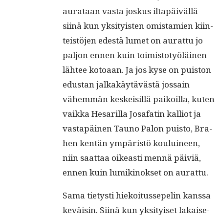
aurataan vas­ta joskus iltapäiväl­lä
siinä kun yksi­ty­is­ten omis­tamien kiin­
teistö­jen edestä lumet on aurat­tu jo
paljon ennen kuin toimis­to­työläi­nen
läh­tee kotoaan. Ja jos kyse on puis­ton
edus­tan jalka­käytävästä jos­sain
vähem­män keskeisil­lä paikoil­la, kuten
vaik­ka Hesar­il­la Josafatin kalliot ja
vastapäi­nen Tauno Palon puis­to, Bra­
hen ken­tän ympäristö kouluineen,
niin saat­taa oikeasti men­nä päiviä,
ennen kuin lumiki­nok­set on aurattu.
Sama tietysti hiekoi­tusse­pelin kanssa
keväisin. Siinä kun yksi­tyiset lakai­se­