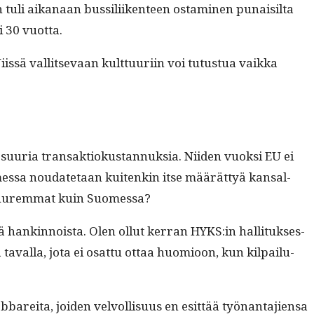
en tuli aikanaan bus­sili­iken­teen ost­a­mi­nen punaisil­ta
li 30 vuotta.
s­sä val­lit­se­vaan kult­tuuri­in voi tutus­tua vaik­ka
yy suuria transak­tiokus­tan­nuk­sia. Niiden vuok­si EU ei
omes­sa nou­date­taan kuitenkin itse määrät­tyä kansal­
a suurem­mat kuin Suomessa?
ä han­k­in­noista. Olen ollut ker­ran HYKS:in hal­li­tuk­ses­
a taval­la, jota ei osat­tu ottaa huomioon, kun kil­pailu­
are­i­ta, joiden velvol­lisu­us en esit­tää työ­nan­ta­jien­sa