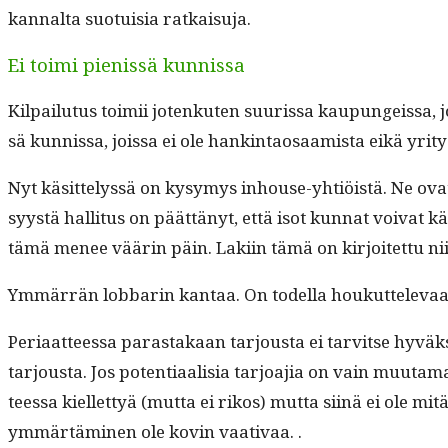
kannal­ta suo­tu­isia ratkaisuja.
Ei toimi pienissä kunnissa
Kil­pailu­tus toimii jotenkuten suuris­sa kaupungeis­sa, joil­l
sä kun­nis­sa, jois­sa ei ole han­k­in­taosaamista eikä yri­tys
Nyt käsit­telyssä on kysymys inhouse-yhtiöistä. Ne ovat ku
syys­tä hal­li­tus on päät­tänyt, että isot kun­nat voivat käy
tämä menee väärin päin. Laki­in tämä on kir­joitet­tu ni
Ymmär­rän lob­barin kan­taa. On todel­la houkut­tel­e­vaa 
Peri­aat­teessa paras­takaan tar­jous­ta ei tarvitse hyväk
tar­jous­ta. Jos poten­ti­aal­isia tar­joa­jia on vain muu
teessa kiel­let­tyä (mut­ta ei rikos) mut­ta siinä ei ole m
ymmärtämi­nen ole kovin vaativaa. .