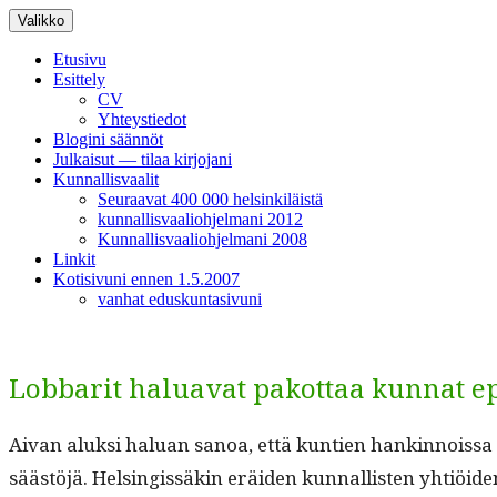
Siirry
Valikko
sisältöön
Etusivu
Esittely
CV
Yhteystiedot
Blogini säännöt
Julkaisut — tilaa kirjojani
Kunnallisvaalit
Seuraavat 400 000 helsinkiläistä
kunnallisvaaliohjelmani 2012
Kunnallisvaaliohjelmani 2008
Linkit
Kotisivuni ennen 1.5.2007
vanhat eduskuntasivuni
Lobbarit haluavat pakottaa kunnat ep
Aivan aluk­si halu­an sanoa, että kun­tien han­k­in­nois­sa
säästöjä. Helsingis­säkin eräi­den kun­nal­lis­ten yhtiöi­den