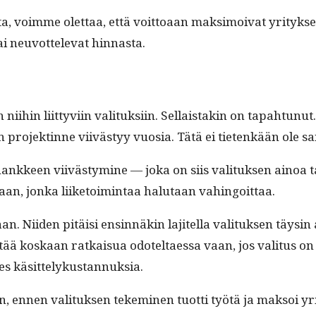
ta, voimme olet­taa, että voit­toaan mak­si­moi­vat yri­tyk­s
i neu­vot­tel­e­vat hinnasta.
ihin liit­tyvi­in val­i­tuk­si­in. Sel­l­ais­takin on tapah­tunu
dän pro­jek­tinne viivästyy vuosia. Tätä ei tietenkään ole san­
­ka han­kkeen viivästymine — joka on siis val­i­tuk­sen ain­oa 
jaan, jon­ka liike­toim­intaa halu­taan vahingoittaa.
 Niiden pitäisi ensin­näkin lajitel­la val­i­tuk­sen täysin a
ltää koskaan ratkaisua odoteltaes­sa vaan, jos val­i­tus on
 edes käsittelykustannuksia.
, ennen val­i­tuk­sen tekem­i­nen tuot­ti työtä ja mak­soi yri­t