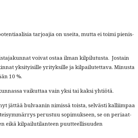
en­ti­aal­isia tar­joa­jia on usei­ta, mut­ta ei toi­mi pienis­
ta­jakun­nat voivat ostaa ilman kilpi­lu­tus­ta. Jostain
at yksi­ty­isille yri­tyk­sille ja kil­pailutet­ta­va. Minus­ta
tään 10 %.
un­nas­sa vaikut­taa vain yksi tai kak­si yhtiötä.
t jät­tää bul­vaanin nimis­sä toista, selvästi kalli­im­paa
s yhteisym­mär­rys perus­tuu sopimuk­seen, se on peri­aat­
eikä kil­pailu­ti­lanteen puut­teel­lisu­u­den