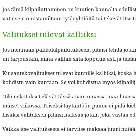
Jos tämä kil­pailut­ta­mi­nen on kun­tien kannal­ta edullis
vat usein omis­tamil­taan tytäry­htiöitä tai tekevät itse ta
Valitukset tulevat kalliiksi
Jos men­nään pakkok­il­pailu­tuk­seen, pitäisi tehdä jotain ni
un tar­jous­tani, minä val­i­tan siitä lop­pu­un asti ja tei­
Kiu­san­teko­val­i­tuk­set tule­vat kun­nille kalli­ik­si, kos
kohdis­tu vain kun­taan. Se voi kohdis­tua myös kil­pail­i­
Oikeuslaitok­set elävät tässä aivan omas­sa maail­mas­saan.
mäiset viikos­sa. Toisek­si täytän­töön panoa ei pidä kie
Lisäk­si val­i­tuk­sen pitäisi mak­saa jotain joka vas­taa
Vaik­ka itse val­i­tuk­ses­ta ei tarvitse mak­saa juuri mitään