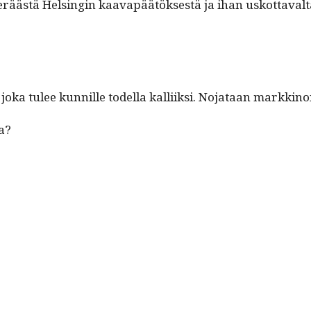
en eräästä Helsin­gin kaavapäätök­ses­tä ja ihan uskot­taval­t
ka tulee kun­nille todel­la kalli­ik­si. Nojataan markki­noi­h
sa?