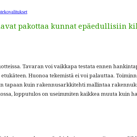
tekovalitukset
uavat pakottaa kunnat epäedullisiin ki
ot­teis­sa. Tavaran voi vaikka­pa tes­ta­ta ennen han­k­in­ta
etukä­teen. Huonoa tekemistä ei voi palaut­taa. Toimin­nal­
 tapaan kuin raken­nusarkkite­hti mallintaa raken­nuk­se
aulukos­sa, lop­putu­los on useim­miten kaikkea muu­ta kuin ha