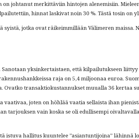
­nen on johtanut merkit­tävi­in hin­to­jen alen­e­misi­in. Miele
kil­pailutet­ti­in, hin­nat lask­i­vat noin 30 %. Tästä tosin on y
­nä syistä, jot­ka ovat räikeim­mil­lään Välimeren mais­sa. Nii
San­o­taan yksinker­tais­taen, että kil­pailu­tuk­seen liit­t
k­si raken­nushankkeis­sa raja on 5,4 miljoon­aa euroa. Su
a. Ovatko transak­tiokus­tan­nuk­set muual­la 36 ker­ta
 vaa­ti­vaa, joten on höh­lää vaa­tia sel­l­aista ihan pienist
an tar­jouk­sen vain kos­ka se oli edullisem­pi oival­taval­l
tu­va hal­li­tus kuun­telee ”asiantun­ti­joina” lähin­nä lob­b