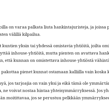
a on varaa palkata liu­ta han­k­in­ta­juris­te­ja, ja jois­sa pot
­ten välil­lä kilpailua.
n­tien yksin tai yhdessä omis­tavia yhtiöitä, joil­ta omis­
t­tää inhouse-yhtiöitä, mut­ta pien­ten on avat­ta­va han­k­in­n
in, että kun­nan on omis­tet­ta­va inhouse-yhtiöstä vähin­
pakot­taa pienet kun­nat osta­maan kalli­il­la vain kos­ka k
syä, jos tar­joa­jia on vain yksi ja eikä tämä ole ymmärtäny
­ta­ma, ne voivat nos­taa hin­taa yhteisym­mär­ryk­sessä. Jo
itään moitit­tavaa, jos se perus­tuu pelkkään ymmär­ryk­seen 