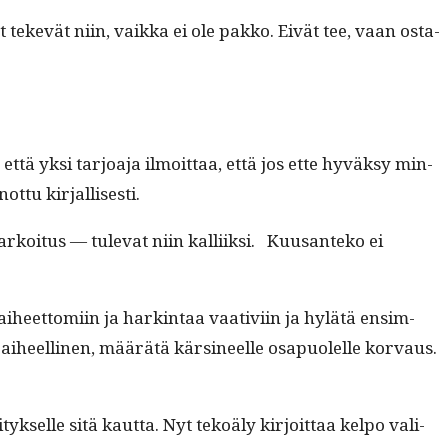
et tekevät niin, vaik­ka ei ole pakko. Eivät tee, vaan osta­
t. että yksi tar­joa­ja ilmoit­taa, että jos ette hyväksy min­
ot­tu kirjallisesti.
tarkoi­tus — tule­vat niin kalli­ik­si. Kuu­san­teko ei
iheet­tomi­in ja hark­in­taa vaa­tivi­in ja hylätä ensim­
 aiheelli­nen, määrätä kärsi­neelle osa­puolelle kor­vaus.
yk­selle sitä kaut­ta. Nyt tekoä­ly kir­joit­taa kelpo val­i­