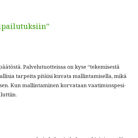
lpailutuksiin”
päätöstä. Palve­lu­tuot­teis­sa on kyse “tekemis­es­tä
lisia tarpei­ta pitäisi kuva­ta mallintamisel­la, mikä
n. Kun mallint­a­mi­nen kor­vataan vaa­timusspe­si­
luttiin.