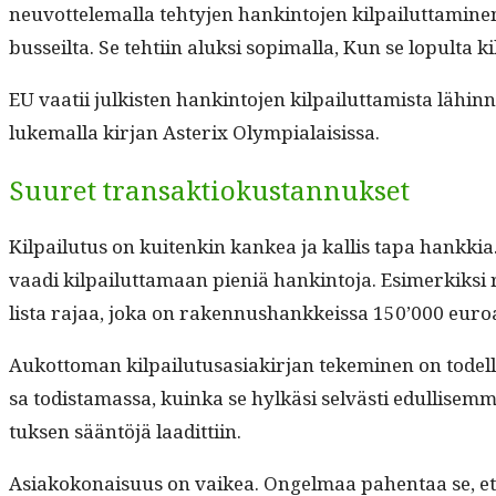
neu­vot­tele­mal­la tehty­jen han­k­in­to­jen kil­pailut­ta­mi
bus­seil­ta. Se tehti­in aluk­si sopi­mal­la, Kun se lop­ul­ta 
EU vaatii julk­isten han­k­in­to­jen kil­pailut­tamista lähin
luke­mal­la kir­jan Aster­ix Olympialaisissa.
Suuret transaktiokustannukset
Kil­pailu­tus on kuitenkin kankea ja kallis tapa han­kkia. 
vaa­di kil­pailut­ta­maan pieniä han­k­in­to­ja. Esimerki
lista rajaa, joka on raken­nushankkeis­sa 150’000 euro
Aukot­toman kil­pailu­tusasi­akir­jan tekem­i­nen on todel­la
sa todis­ta­mas­sa, kuin­ka se hylkäsi selvästi edullisem­m
tuk­sen sään­töjä laadittiin.
Asi­akokon­aisu­us on vaikea. Ongel­maa pahen­taa se, että is