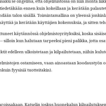
 lisäk­si se ongel­ma, että ohjelmis­tossa on niin mon­ta liik
ä tiede­täkään ennen kuin kokeil­laan ja kerätään palautet­
dään talon sisäl­lä. Toim­inta­mal­li­na on yleen­sä jonkin­
äyt­tää ja kerätään käyt­täjien koke­muk­sia, ja sit­ten t
t­tuneet käytän­nössä ohjelmis­toyri­tyk­sik­si, kos­ka sisäi
 sil­loin kun halu­taan tarpeek­si pieni palik­ka, jot­ta os
k­tit edelleen ulkois­te­taan ja kil­pailute­taan, niihin kulu
lmis­to­jen ostamiseen, vaan ain­oas­taan koodaustyön ost
nkuin fyy­sisiä tuotteitakin).
rois­sakaan. Kat­selin joskus huonekalun kil­pailu­tuk­sen lop