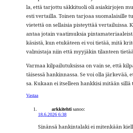
la, että tar­jot­tu säkki­tuoli oli asi­akir­jo­je
es­ti ver­tail­la. Toinen tar­joaa suo­ma­laisille
vi­etet­tä on sel­l­aisia pisteyt­tää ver­tailuis­s
antaa jotain vaa­timuk­sia pin­ta­ma­te­ri­aaleista
käsistä, kun etukä­teen ei voi tietää, mitä kri­tee
valmis­ta­ja niin että myyjäkin tilanteen tietä
Var­maa kil­pailu­tuk­sis­sa on vain se, että kil­
täisessä han­k­in­nas­sa. Se voi olla järkevää,
sa. Kukaan ei itselleen han­kkisi mitään sil­lä ta
Vastaa
arkkitehti
sanoo:
18.6.2026 6:38
Sinän­sä han­k­in­ta­la­ki ei mitenkään kiel­