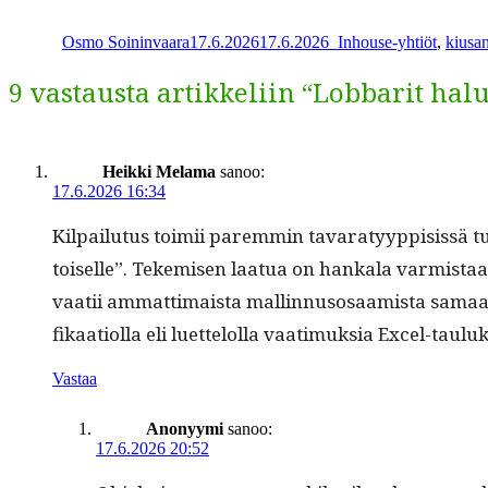
Kirjoittaja
Julkaistu
Kategoriat
Avainsanat
Share
Osmo Soininvaara
17.6.2026
17.6.2026
_
Inhouse-yhtiöt
,
kiusan
9 vastausta artikkeliin “Lobbarit hal
Heikki Melama
sanoo:
17.6.2026 16:34
Kil­pailu­tus toimii parem­min tavaratyyp­pi­sis­sä tu
toiselle”. Tekemisen laat­ua on han­kala varmis­taa 
vaatii ammat­ti­maista mallinnu­sosaamista samaan
fikaa­ti­ol­la eli luet­telol­la vaa­timuk­sia Excel-t
Vastaa
Anonyymi
sanoo:
17.6.2026 20:52