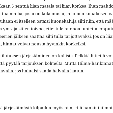
n mukaan 5 sent­tiä liian mata­la tai liian korkea. Ihan mah­do
 tut­tua mallia, jos­ta on koke­mus­ta, ja toinen kiinalaisen 
a. Kukaan ei itselleen ostaisi huonekalu­ja silti niin, että mää
 yms. ja sit­ten toivoo, ettei tule huonoa tuotet­ta lop­putu­lo
­rien jäl­keen saat­taa silti tul­la tar­jot­tavak­si. Jos on li
ä, hin­nat voivat nous­ta hyvinkin korkeiksi.
pailu­tuk­sen jär­jestämi­nen on kallista. Pelkkiä liit­teitä v
 että pyytää tar­jouk­sen kolmelta. Mut­ta Hilma-han­k­in­na
val­la, jos halu­aisi saa­da hal­val­la laatua.
lä jär­jestämästä kil­pailua myös niin, että han­k­in­tail­moit