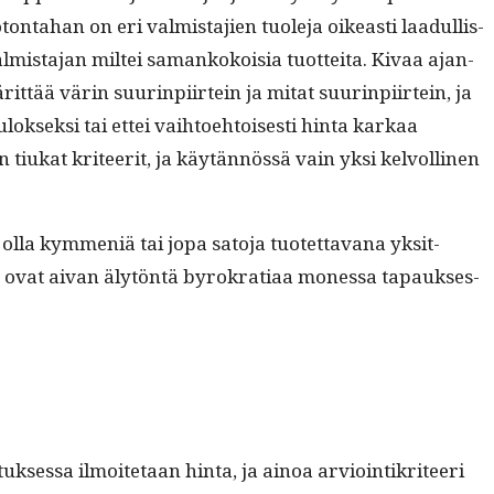
­ton­ta­han on eri valmis­ta­jien tuole­ja oikeasti laadullis­
valmis­ta­jan mil­tei samankokoisia tuot­tei­ta. Kivaa ajan­
rit­tää värin suur­in­pi­irtein ja mitat suur­in­pi­irtein, ja
k­sek­si tai ettei vai­h­toe­htois­es­ti hin­ta karkaa
ian tiukat kri­teer­it, ja käytän­nössä vain yksi kelvolli­nen
oi olla kym­meniä tai jopa sato­ja tuotet­ta­vana yksit­
t ovat aivan älytön­tä byrokra­ti­aa mon­es­sa tapauk­ses­
uk­ses­sa ilmoite­taan hin­ta, ja ain­oa arvioin­tikri­teeri