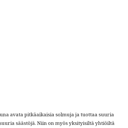
tuna ava­ta pitkäaikaisia sol­mu­ja ja tuot­taa suuria
t suuria säästöjä. Niin on myös yksi­ty­isiltä yhtiöiltä