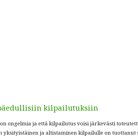
äedullisiin kilpailutuksiin
 on ongelmia ja että kil­pailu­tus voisi järkevästi toteutet­
 yksi­ty­istäi­nen ja altist­a­mi­nen kil­pailulle on tuot­tanu