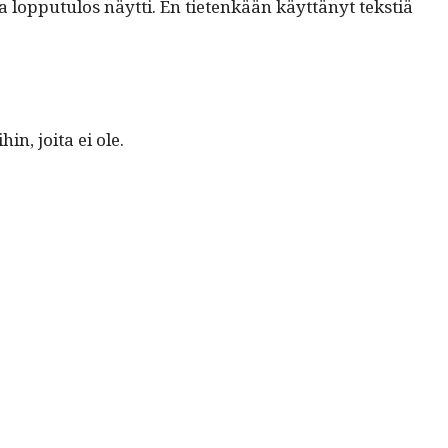
a lop­putu­los näyt­ti. En tietenkään käyt­tänyt tek­stiä
in, joi­ta ei ole.