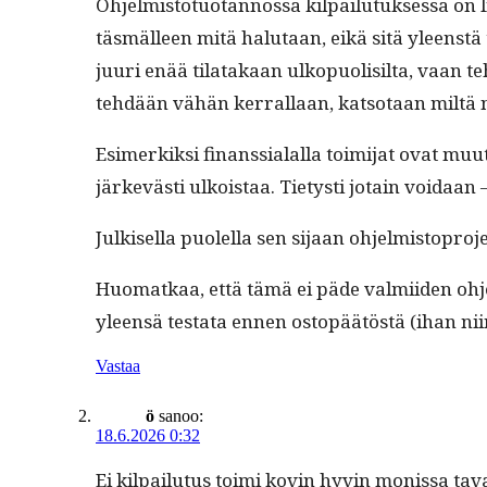
Ohjelmis­to­tuotan­nos­sa kil­pailu­tuk­ses­sa on
täs­mälleen mitä halu­taan, eikä sitä yleen­st
juuri enää tilatakaan ulkop­uolisil­ta, vaan teh
tehdään vähän ker­ral­laan, kat­so­taan miltä n
Esimerkik­si finanssialal­la toim­i­jat ovat muu
järkevästi ulkois­taa. Tietysti jotain voidaan —
Julkisel­la puolel­la sen sijaan ohjelmisto­pro­je
Huo­matkaa, että tämä ei päde valmi­iden ohje
yleen­sä tes­ta­ta ennen ostopäätöstä (ihan nii
Vastaa
ö
sanoo:
18.6.2026 0:32
Ei kil­pailu­tus toi­mi kovin hyvin monis­sa tava