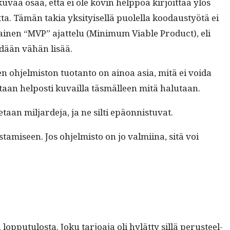
ku­vaa osaa, että ei ole kovin help­poa kir­joit­taa ylös
ta. Tämän takia yksi­tyisel­lä puolel­la koodaustyötä ei
lainen “MVP” ajat­telu (Min­i­mum Viable Prod­uct), eli
ehdään vähän lisää.
sen ohjelmis­ton tuotan­to on ain­oa asia, mitä ei voi­da
a­taan hel­posti kuvail­la täs­mälleen mitä halutaan.
te­taan mil­jarde­ja, ja ne silti epäonnistuvat.
amiseen. Jos ohjelmis­to on jo valmi­ina, sitä voi
­putu­losta. Joku tar­joa­ja oli hylät­ty sil­lä perus­teel­