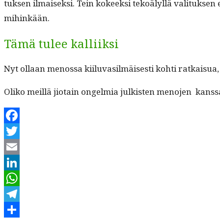
tuk­sen ilmaisek­si. Tein kokeek­si tekoä­lyl­lä val­i­tuk­s
mihinkään.
Tämä tulee kalliiksi
Nyt ollaan menos­sa kiilu­vasilmäis­es­ti kohti ratkaisua, jo
Oliko meil­lä jio­tain ongelmia julk­isten meno­jen kans
Facebook
Twitter
Email
LinkedIn
WhatsApp
Telegram