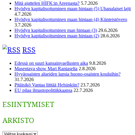
Mitä ajattelen HIFK:in Areenasta?
5.7.2026
Hyödyn kapitalisoituminen maan hintaan (5) Uhanalaiset lajit
4.7.2026
Hyödyn kapitalisoituminen maan hintaan (4) Kiinteistövero
3.7.2026
Hyödyn kapitalisoituminen man hintaan (3)
29.6.2026
Hyödyn kapitalisoituminen maan hintaan (2)
28.6.2026
RSS
Edessä on suuri kansainvaellusten aika
9.8.2026
Masentava show Mari Rantaselta
2.8.2026
Hyväosaisten alueiden lapsia huono-osaisten kouluihin?
31.7.2026
Pitäisikö Vantaa liittää Helsinkiin?
23.7.2026
EU pilaa ilmastopolitiikkaansa
22.7.2026
ESIINTYMISET
ARKISTO
ARKISTO