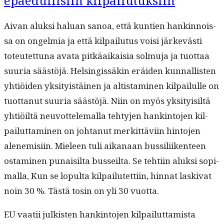
epäedullisiin kilpailutuksiin
Aivan aluk­si halu­an sanoa, että kun­tien han­k­in­nois­
sa on ongelmia ja että kil­pailu­tus voisi järkevästi
toteutet­tuna ava­ta pitkäaikaisia sol­mu­ja ja tuot­taa
suuria säästöjä. Helsingis­säkin eräi­den kun­nal­lis­ten
yhtiöi­den yksi­ty­istäi­nen ja altist­a­mi­nen kil­pailulle on
tuot­tanut suuria säästöjä. Niin on myös yksi­ty­isiltä
yhtiöiltä neu­vot­tele­mal­la tehty­jen han­k­in­to­jen kil­
pailut­ta­mi­nen on johtanut merkit­tävi­in hin­to­jen
alen­e­misi­in. Mieleen tuli aikanaan bus­sili­iken­teen
ost­a­mi­nen punaisil­ta bus­seil­ta. Se tehti­in aluk­si sopi­
mal­la, Kun se lop­ul­ta kil­pailutet­ti­in, hin­nat lask­i­vat
noin 30 %. Tästä tosin on yli 30 vuotta.
EU vaatii julk­isten han­k­in­to­jen kil­pailut­tamista