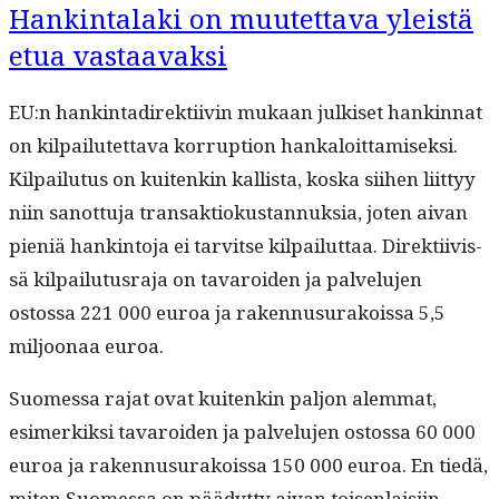
haluavat
Hankintalaki on muutettava yleistä
kilpailutuksiin”
pakottaa
etua vastaavaksi
kunnat
epäedullisiin
kilpailutuksiin
EU:n han­k­in­tadi­rek­ti­ivin mukaan julkiset han­k­in­nat
on kil­pailutet­ta­va kor­rup­tion han­kaloit­tamisek­si.
Kil­pailu­tus on kuitenkin kallista, kos­ka siihen liit­tyy
niin san­ot­tu­ja transak­tiokus­tan­nuk­sia, joten aivan
pieniä han­k­in­to­ja ei tarvitse kil­pailut­taa. Direk­ti­ivis­
sä kil­pailu­tus­ra­ja on tavaroiden ja palvelu­jen
ostossa 221 000 euroa ja raken­nusurakois­sa 5,5
miljoon­aa euroa.
Suomes­sa rajat ovat kuitenkin paljon alem­mat,
esimerkik­si tavaroiden ja palvelu­jen ostossa 60 000
euroa ja raken­nusurakois­sa 150 000 euroa. En tiedä,
miten Suomes­sa on päädyt­ty aivan toisen­laisi­in