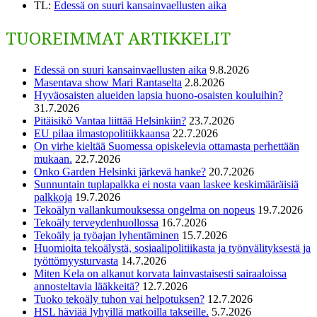
TL
:
Edessä on suuri kansainvaellusten aika
TUOREIMMAT ARTIKKELIT
Edessä on suuri kansainvaellusten aika
9.8.2026
Masentava show Mari Rantaselta
2.8.2026
Hyväosaisten alueiden lapsia huono-osaisten kouluihin?
31.7.2026
Pitäisikö Vantaa liittää Helsinkiin?
23.7.2026
EU pilaa ilmastopolitiikkaansa
22.7.2026
On virhe kieltää Suomessa opiskelevia ottamasta perhettään
mukaan.
22.7.2026
Onko Garden Helsinki järkevä hanke?
20.7.2026
Sunnuntain tuplapalkka ei nosta vaan laskee keskimääräisiä
palkkoja
19.7.2026
Tekoälyn vallankumouksessa ongelma on nopeus
19.7.2026
Tekoäly terveydenhuollossa
16.7.2026
Tekoäly ja työajan lyhentäminen
15.7.2026
Huomioita tekoälystä, sosiaalipolitiikasta ja työnvälityksestä ja
työttömyysturvasta
14.7.2026
Miten Kela on alkanut korvata lainvastaisesti sairaaloissa
annosteltavia lääkkeitä?
12.7.2026
Tuoko tekoäly tuhon vai helpotuksen?
12.7.2026
HSL häviää lyhyillä matkoilla takseille.
5.7.2026