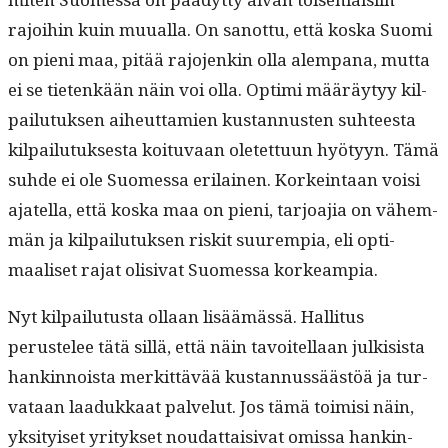
rajoi­hin kuin muual­la. On san­ot­tu, että kos­ka Suo­mi
on pieni maa, pitää rajo­jenkin olla alem­pana, mut­ta
ei se tietenkään näin voi olla. Opti­mi määräy­tyy kil­
pailu­tuk­sen aiheut­tamien kus­tan­nusten suh­teesta
kil­pailu­tuk­ses­ta koitu­vaan oletet­tuun hyö­tyyn. Tämä
suhde ei ole Suomes­sa eri­lainen. Korkein­taan voisi
ajatel­la, että kos­ka maa on pieni, tar­joa­jia on vähem­
män ja kil­pailu­tuk­sen riskit suurem­pia, eli opti­
maaliset rajat oli­si­vat Suomes­sa korkeampia.
Nyt kil­pailu­tus­ta ollaan lisäämässä. Hal­li­tus
perustelee tätä sil­lä, että näin tavoitel­laan julk­i­sista
han­k­in­noista merkit­tävää kus­tan­nussäästöä ja tur­
vataan laadukkaat palve­lut. Jos tämä toimisi näin,
yksi­tyiset yri­tyk­set nou­dat­taisi­vat omis­sa han­k­in­