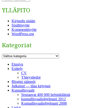
YLLÄPITO
Kirjaudu sisään
Sisältösyöte
Kommenttisyöte
WordPress.org
Kategoriat
Kategoriat
Etusivu
Esittely
CV
Yhteystiedot
Blogini säännöt
Julkaisut — tilaa kirjojani
Kunnallisvaalit
Seuraavat 400 000 helsinkiläistä
kunnallisvaaliohjelmani 2012
Kunnallisvaaliohjelmani 2008
Linkit