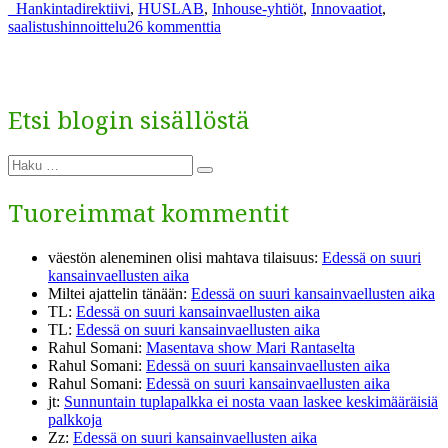
Avainsanat
_
Hankintadirektiivi
,
HUSLAB
,
Inhouse-yhtiöt
,
Innovaatiot
,
etua
artikkeliin
saalistushinnoittelu
26 kommenttia
Hankintalaki
vastaavaksi”
on
muutettava
yleistä
Etsi blogin sisällöstä
etua
vastaavaksi
Etsi:
Haku
Tuoreimmat kommentit
väestön aleneminen olisi mahtava tilaisuus
:
Edessä on suuri
kansainvaellusten aika
Miltei ajattelin tänään
:
Edessä on suuri kansainvaellusten aika
TL
:
Edessä on suuri kansainvaellusten aika
TL
:
Edessä on suuri kansainvaellusten aika
Rahul Somani
:
Masentava show Mari Rantaselta
Rahul Somani
:
Edessä on suuri kansainvaellusten aika
Rahul Somani
:
Edessä on suuri kansainvaellusten aika
jt
:
Sunnuntain tuplapalkka ei nosta vaan laskee keskimääräisiä
palkkoja
Zz
:
Edessä on suuri kansainvaellusten aika