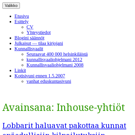
Siirry
Valikko
sisältöön
Etusivu
Esittely
CV
Yhteystiedot
Blogini säännöt
Julkaisut — tilaa kirjojani
Kunnallisvaalit
Seuraavat 400 000 helsinkiläistä
kunnallisvaaliohjelmani 2012
Kunnallisvaaliohjelmani 2008
Linkit
Kotisivuni ennen 1.5.2007
vanhat eduskuntasivuni
Avainsana:
Inhouse-yhtiöt
Lobbarit haluavat pakottaa kunnat