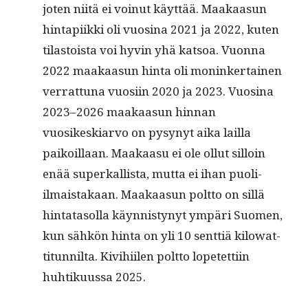
joten niitä ei voin­ut käyt­tää. Maakaa­sun
hin­tapi­ik­ki oli vuosi­na 2021 ja 2022, kuten
tilas­toista voi hyvin yhä kat­soa. Vuon­na
2022 maakaa­sun hin­ta oli moninker­tainen
ver­rat­tuna vuosi­in 2020 ja 2023. Vuosi­na
2023–2026 maakaa­sun hin­nan
vuosikeskiar­vo on pysynyt aika lail­la
paikoil­laan. Maakaa­su ei ole ollut sil­loin
enää superkallista, mut­ta ei ihan puoli-
ilmais­takaan. Maakaa­sun polt­to on sil­lä
hin­tata­sol­la käyn­nistynyt ympäri Suomen,
kun sähkön hin­ta on yli 10 sent­tiä kilo­wat­
ti­tun­nil­ta. Kivi­hi­ilen polt­to lopetet­ti­in
huhtiku­us­sa 2025.