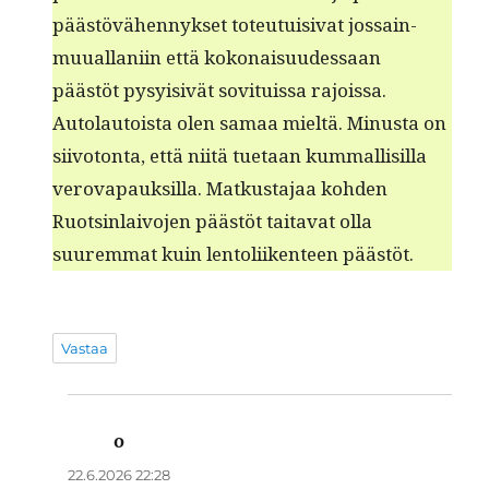
päästövähen­nyk­set toteu­tu­isi­vat jos­sain­
muual­lani­in että kokon­aisu­udessaan
päästöt pysy­i­sivät sovi­tuis­sa rajoissa.
Auto­lau­toista olen samaa mieltä. Minus­ta on
siiv­o­ton­ta, että niitä tue­taan kum­mallisil­la
verova­pauk­sil­la. Matkus­ta­jaa kohden
Ruotsin­laivo­jen päästöt taita­vat olla
suurem­mat kuin lentoli­iken­teen päästöt.
Vastaa
o
sanoo:
22.6.2026 22:28