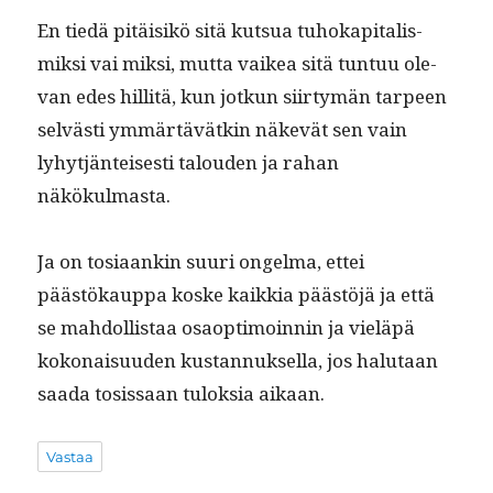
En tiedä pitäisikö sitä kut­sua tuhokap­i­tal­is­
mik­si vai mik­si, mut­ta vaikea sitä tun­tuu ole­
van edes hillitä, kun jotkun siir­tymän tarpeen
selvästi ymmärtävätkin näkevät sen vain
lyhytjän­teis­es­ti talouden ja rahan
näkökulmasta.
Ja on tosi­aankin suuri ongel­ma, ettei
päästökaup­pa koske kaikkia päästöjä ja että
se mah­dol­lis­taa osaop­ti­moin­nin ja vieläpä
kokon­aisu­u­den kus­tan­nuk­sel­la, jos halu­taan
saa­da tosis­saan tulok­sia aikaan.
Vastaa