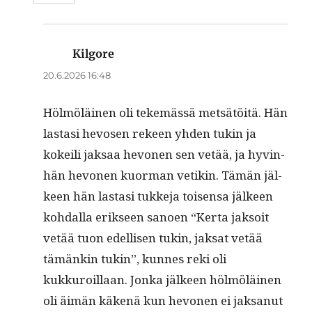
Kilgore
sanoo:
20.6.2026 16:48
Hölmöläi­nen oli tekemässä met­sätöitä. Hän
las­tasi hevosen rekeen yhden tukin ja
kokeili jak­saa hevo­nen sen vetää, ja hyv­in­
hän hevo­nen kuor­man vetikin. Tämän jäl­
keen hän las­tasi tukke­ja toisen­sa jäl­keen
kohdal­la erik­seen sanoen “Ker­ta jak­soit
vetää tuon edel­lisen tukin, jak­sat vetää
tämänkin tukin”, kunnes reki oli
kukkuroil­laan. Jon­ka jäl­keen hölmöläi­nen
oli äimän käkenä kun hevo­nen ei jak­sanut