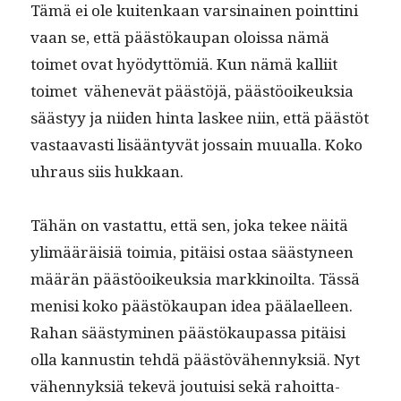
Tämä ei ole kuitenkaan varsi­nainen point­ti­ni
vaan se, että päästökau­pan olois­sa nämä
toimet ovat hyödyt­tömiä. Kun nämä kalli­it
toimet vähenevät päästöjä, päästöoikeuk­sia
säästyy ja niiden hin­ta las­kee niin, että päästöt
vas­taavasti lisään­tyvät jos­sain muual­la. Koko
uhraus siis hukkaan.
Tähän on vas­tat­tu, että sen, joka tekee näitä
ylimääräisiä toimia, pitäisi ostaa säästyneen
määrän päästöoikeuk­sia markki­noil­ta. Tässä
menisi koko päästökau­pan idea päälaelleen.
Rahan säästymi­nen päästökau­pas­sa pitäisi
olla kan­nustin tehdä päästövähen­nyk­siä. Nyt
vähen­nyk­siä tekevä jou­tu­isi sekä rahoit­ta­