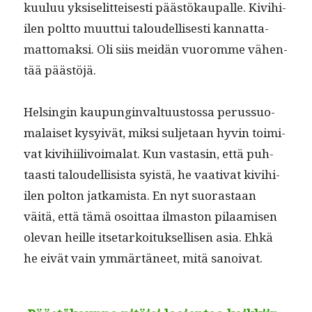
kuu­luu yksiselit­teis­es­ti päästökau­palle. Kivi­hi­
ilen polt­to muut­tui taloudel­lis­es­ti kan­nat­ta­
mat­tomak­si. Oli siis mei­dän vuoromme vähen­
tää päästöjä.
Helsin­gin kaupung­in­val­tu­us­tossa perus­suo­
ma­laiset kysyivät, mik­si sul­je­taan hyvin toimi­
vat kivi­hi­ilivoimalat. Kun vas­tasin, että puh­
taasti taloudel­li­sista syistä, he vaa­ti­vat kivi­hi­
ilen polton jatkamista. En nyt suo­ras­taan
väitä, että tämä osoit­taa ilmas­ton pilaamisen
ole­van heille itse­tarkoituk­sel­lisen asia. Ehkä
he eivät vain ymmärtäneet, mitä sanoivat.