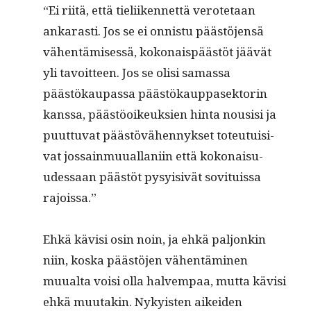
“Ei riitä, että tieli­iken­net­tä verote­taan
ankarasti. Jos se ei onnis­tu päästö­jen­sä
vähen­tämisessä, kokon­ais­päästöt jäävät
yli tavoit­teen. Jos se olisi samas­sa
päästökau­pas­sa päästökaup­pasek­torin
kanssa, päästöoikeuk­sien hin­ta nousisi ja
puut­tuvat päästövähen­nyk­set toteu­tu­isi­
vat jos­sain­muual­lani­in että kokon­aisu­
udessaan päästöt pysy­i­sivät sovi­tuis­sa
rajoissa.”
Ehkä kävisi osin noin, ja ehkä paljonkin
niin, kos­ka päästö­jen vähen­tämi­nen
muual­ta voisi olla halvem­paa, mut­ta kävisi
ehkä muu­takin. Nyky­is­ten aikei­den