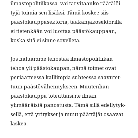
ilmastopoli­ti­ikas­sa vai tarvi­taanko räätälöi­
tyjä toimia sen lisäk­si. Tämä kos­kee siis
päästökaup­pasek­to­ria, taakan­jakosek­to­ril­la
ei tietenkään voi luot­taa päästökaup­paan,
kos­ka sitä ei sinne sovelleta.
Jos halu­amme tehostaa ilmastopoli­ti­ikan
tehoa yli päästökau­pan, nämä toimet ovat
peri­aat­teessa kalli­impia suh­teessa saavutet­
tuun päästövähen­nyk­seen. Muuten­han
päästökaup­pa toteut­taisi ne ilman
ylimääräistä panos­tus­ta. Tämä sil­lä edel­ly­tyk­
sel­lä, että yri­tyk­set ja muut päät­täjät osaa­vat
laskea.