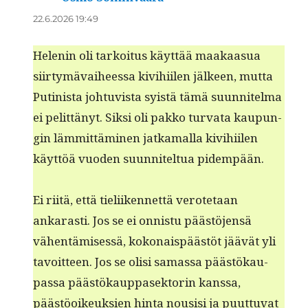
22.6.2026 19:49
Helenin oli tarkoi­tus käyt­tää maakaa­sua
siir­tymä­vai­heessa kivi­hi­ilen jäl­keen, mut­ta
Putin­ista johtu­vista syistä tämä suun­nitel­ma
ei pelit­tänyt. Sik­si oli pakko tur­va­ta kaupun­
gin läm­mit­tämi­nen jatka­mal­la kivi­hi­ilen
käyt­töä vuo­den suun­nitel­tua pidempään.
Ei riitä, että tieli­iken­net­tä verote­taan
ankarasti. Jos se ei onnis­tu päästö­jen­sä
vähen­tämisessä, kokon­ais­päästöt jäävät yli
tavoit­teen. Jos se olisi samas­sa päästökau­
pas­sa päästökaup­pasek­torin kanssa,
päästöoikeuk­sien hin­ta nousisi ja puut­tuvat