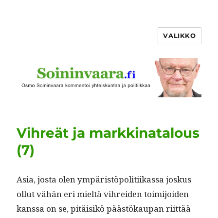
VALIKKO
Vihreät ja markkinatalous
(7)
Asia, jos­ta olen ympäristöpoli­ti­ikas­sa joskus
ollut vähän eri mieltä vihrei­den toim­i­joiden
kanssa on se, pitäisikö päästökau­pan riit­tää