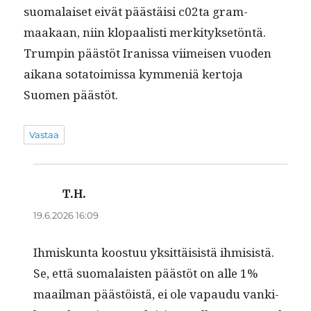
suo­ma­laiset eivät päästäisi c02ta gram­
maakaan, niin klopaal­isti merk­i­tyk­setön­tä.
Trumpin päästöt Iranis­sa viimeisen vuo­den
aikana sota­toimis­sa kym­meniä ker­to­ja
Suomen päästöt.
Vastaa
T.H.
sanoo:
19.6.2026 16:09
Ihmiskun­ta koos­t­uu yksit­täi­sistä ihmi­sistä.
Se, että suo­ma­lais­ten päästöt on alle 1%
maail­man päästöistä, ei ole vapaudu vanki­