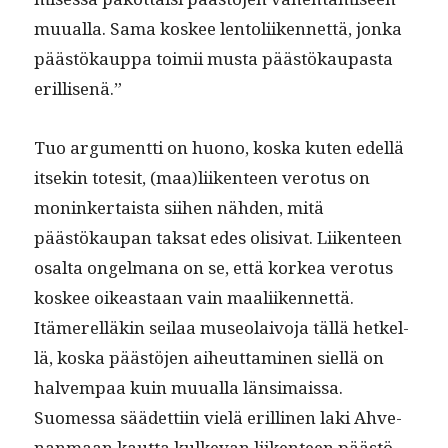
muual­la. Sama kos­kee lentoli­iken­net­tä, jon­ka
päästökaup­pa toimii mus­ta päästökau­pas­ta
erillisenä.”
Tuo argu­ment­ti on huono, kos­ka kuten edel­lä
itsekin tote­sit, (maa)liikenteen vero­tus on
moninker­taista siihen näh­den, mitä
päästökau­pan tak­sat edes oli­si­vat. Liiken­teen
osalta ongel­mana on se, että korkea vero­tus
kos­kee oikeas­t­aan vain maali­iken­net­tä.
Itämerel­läkin seilaa muse­o­laivo­ja täl­lä het­kel­
lä, kos­ka päästö­jen aiheut­ta­mi­nen siel­lä on
halvem­paa kuin muual­la län­si­mais­sa.
Suomes­sa säädet­ti­in vielä erilli­nen laki Ahve­
nan­maan kaut­ta kulke­van liiken­teen päästö­