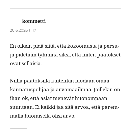
kommetti
sanoo:
20.6.2026 11:17
En oikein pidä siitä, että kokoomus­ta ja per­su­
ja pide­tään tyh­minä sik­si, että niiten päätök­set
ovat sellaisia.
Niil­lä päätök­sil­lä kuitenkin luo­daan omaa
kan­na­tus­po­h­jaa ja arvo­maail­maa. Joillekin on
ihan ok, että asi­at menevät huonom­paan
suun­taan. Ei kaik­ki jaa sitä arvoa, että parem­
mal­la huomisel­la olisi arvo.