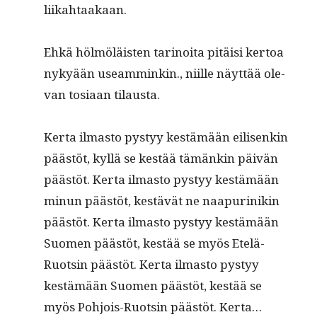
liikahtaakaan.
Ehkä hölmöläis­ten tari­noi­ta pitäisi ker­toa
nykyään use­am­minkin., niille näyt­tää ole­
van tosi­aan tilausta.
Ker­ta ilmas­to pystyy kestämään eilisenkin
päästöt, kyl­lä se kestää tämänkin päivän
päästöt. Ker­ta ilmas­to pystyy kestämään
min­un päästöt, kestävät ne naa­purinikin
päästöt. Ker­ta ilmas­to pystyy kestämään
Suomen päästöt, kestää se myös Etelä-
Ruotsin päästöt. Ker­ta ilmas­to pystyy
kestämään Suomen päästöt, kestää se
myös Pohjois-Ruotsin päästöt. Kerta…