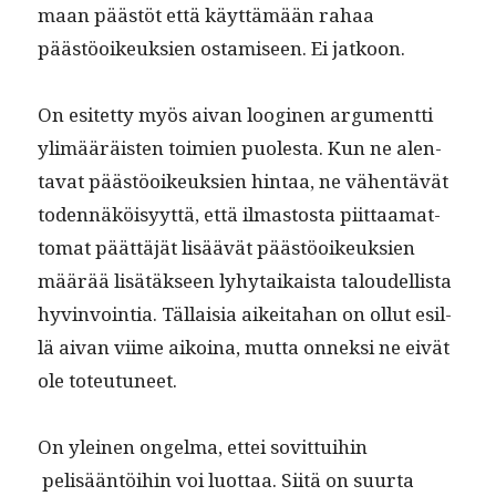
maan päästöt että käyt­tämään rahaa
päästöoikeuk­sien ostamiseen. Ei jatkoon.
On esitet­ty myös aivan loogi­nen argu­ment­ti
ylimääräis­ten toimien puoles­ta. Kun ne alen­
ta­vat päästöoikeuk­sien hin­taa, ne vähen­tävät
toden­näköisyyt­tä, että ilmas­tos­ta piit­taa­mat­
tomat päät­täjät lisäävät päästöoikeuk­sien
määrää lisätäk­seen lyhy­taikaista taloudel­lista
hyv­in­voin­tia. Täl­laisia aikeita­han on ollut esil­
lä aivan viime aikoina, mut­ta onnek­si ne eivät
ole toteutuneet.
On yleinen ongel­ma, ettei sovit­tui­hin
pelisään­töi­hin voi luot­taa. Siitä on suur­ta