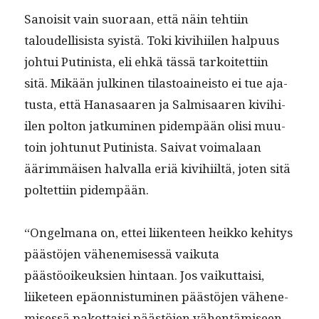
Sanois­it vain suo­raan, että näin tehti­in
taloudel­li­sista syistä. Toki kivi­hi­ilen halpu­us
joh­tui Putin­ista, eli ehkä tässä tarkoitet­ti­in
sitä. Mikään julki­nen tilas­toaineis­to ei tue aja­
tus­ta, että Hanasaaren ja Salmisaaren kivi­hi­
ilen polton jatku­mi­nen pidem­pään olisi muu­
toin johtunut Putin­ista. Sai­vat voimalaan
äärim­mäisen hal­val­la eriä kivi­hi­iltä, joten sitä
poltet­ti­in pidempään.
“Ongel­mana on, ettei liiken­teen heikko kehi­tys
päästö­jen vähen­e­misessä vaiku­ta
päästöoikeuk­sien hin­taan. Jos vaikut­taisi,
liike­teen epäon­nis­tu­mi­nen päästö­jen vähen­e­
misessä pakot­taisi päästö­jen vähen­tämiseen