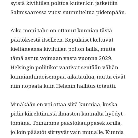
syistä kivi­hi­ilen polt­toa kuitenkin jatket­ti­in
Salmisaa­res­sa vuosi suun­nitel­tua pidempään.
Aika moni taho on ottanut kunn­ian tästä
päätök­ses­tä itselleen. Kepu­laiset kehu­vat
kieltäneen­sä kivi­hi­ilen polton lail­la, mut­ta
tämä astuu voimaan vas­ta vuon­na 2029.
Helsin­gin poli­itikot vaa­ti­vat sen­tään vähän
kun­ni­an­hi­moi­sem­paa aikataulua, mut­ta eivät
niin nopea­ta kuin Helenin hal­li­tus toteutti.
Minäkään en voi ottaa siitä kun­ni­aa, kos­ka
pidin kiire­htimistä ilmas­ton kannal­ta hyödyt­
tömänä. Toim­imme päästökaup­pasek­to­ril­la,
jol­loin päästöt siir­tyvät vain muualle. Kun­nia