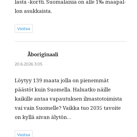
las­ta ‑kort­ti. Suo­ma­laisia on alle 1‰ maa­pal­
lon asukkaista.
Vastaa
Åboriginaali
sanoo:
20.6.2026 3:05
Löy­tyy 139 maa­ta jol­la on pienem­mät
päästöt kuin Suomel­la. Halu­atko näille
kaikille antaa vapau­tuk­sen ilmas­to­toimista
vai vain Suomelle? Vaik­ka tuo 2035 tavoite
on kyl­lä aivan älytön…
Vastaa