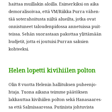
hait­taa muil­lakin aloil­la. Esimerkik­si on aika
demor­al­isoivaa, että VM/Riikka Purra vähen­
tää soter­a­hoi­tus­ta niiltä alueil­ta, jot­ka ovat
onnis­tuneet talouden­pidos­sa anne­tuis­sa puit­
teis­sa. Sehän suo­ras­taan pakot­taa ylit­tämään
bud­jetit, jot­ta ei jou­tu­isi Purran sak­sien
kohteeksi.
Helen lopetti kivihiilen polton
Olin 8 vuot­ta Helenin hal­li­tuk­sen puheen­jo­
hta­ja. Tuona aikana teimme päätök­sen
lakkaut­taa kivi­hi­ilen polton sekä Hanasaa­res­
sa että Salmisaa­res­sa. Putin­ista johtu­vista