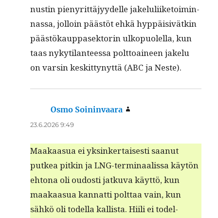
nustin pienyrit­täjyy­delle jakeluli­ike­toimin­
nas­sa, jol­loin päästöt ehkä hyp­päi­sivätkin
päästökaup­pasek­torin ulkop­uolel­la, kun
taas nykyti­lanteessa polt­toaineen jakelu
on varsin keskit­tynyt­tä (ABC ja Neste).
Osmo Soininvaara
sanoo:
23.6.2026 9:49
Maakaa­sua ei yksinker­tais­es­ti saanut
putkea pitkin ja LNG-ter­mi­naalis­sa käytön
ehtona oli oudosti jatku­va käyt­tö, kun
maakaa­sua kan­nat­ti polt­taa vain, kun
sähkö oli todel­la kallista. Hiili ei todel­