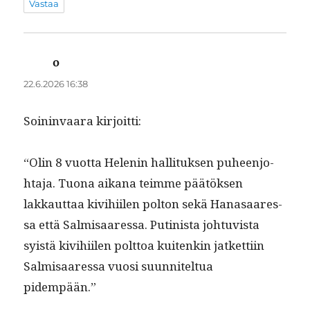
Vastaa
o
sanoo:
22.6.2026 16:38
Soin­in­vaara kirjoitti:
“Olin 8 vuot­ta Helenin hal­li­tuk­sen puheen­jo­
hta­ja. Tuona aikana teimme päätök­sen
lakkaut­taa kivi­hi­ilen polton sekä Hanasaa­res­
sa että Salmisaa­res­sa. Putin­ista johtu­vista
syistä kivi­hi­ilen polt­toa kuitenkin jatket­ti­in
Salmisaa­res­sa vuosi suun­nitel­tua
pidempään.”