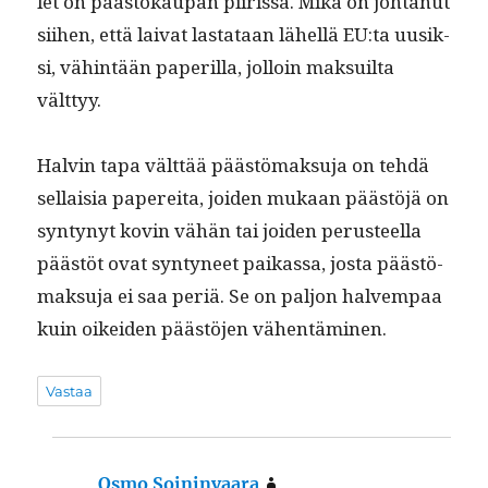
let on päästökau­pan piiris­sä. Mikä on johtanut
siihen, että lai­vat las­tataan lähel­lä EU:ta uusik­
si, vähin­tään paper­il­la, jol­loin mak­suil­ta
välttyy.
Halvin tapa vält­tää päästö­mak­su­ja on tehdä
sel­l­aisia papere­i­ta, joiden mukaan päästöjä on
syn­tynyt kovin vähän tai joiden perus­teel­la
päästöt ovat syn­tyneet paikas­sa, jos­ta päästö­
mak­su­ja ei saa per­iä. Se on paljon halvem­paa
kuin oikei­den päästö­jen vähentäminen.
Vastaa
Osmo Soininvaara
sanoo: