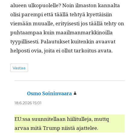
alueen ulkop­uolelle? Noin ilmas­ton kannal­ta
olisi parem­pi että tääl­lä tehtyä kyet­täisi­in
viemään muualle, eri­tyis­es­ti jos tääl­lä tehty on
puh­taam­paa kuin maail­man­markki­noil­la
tyyp­il­lis­es­ti. Palau­tuk­set kuitenkin avaa­vat
hel­posti ovia, joi­ta ei ollut tarkoi­tus avata.
Vastaa
Osmo Soininvaara
sanoo:
18.6.2026 15:01
EU:ssa suun­nitel­laan hiil­i­t­ulle­ja, mut­tq
arvaa mitä Trump niistä ajattelee.