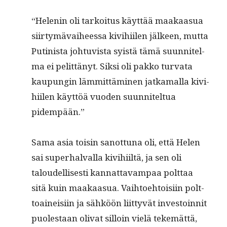
“Helenin oli tarkoi­tus käyt­tää maakaa­sua
siir­tymä­vai­heessa kivi­hi­ilen jäl­keen, mut­ta
Putin­ista johtu­vista syistä tämä suun­nitel­
ma ei pelit­tänyt. Sik­si oli pakko tur­va­ta
kaupun­gin läm­mit­tämi­nen jatka­mal­la kivi­
hi­ilen käyt­töä vuo­den suun­nitel­tua
pidempään.”
Sama asia toisin san­ot­tuna oli, että Helen
sai super­hal­val­la kivi­hi­iltä, ja sen oli
taloudel­lis­es­ti kan­nat­tavam­paa polt­taa
sitä kuin maakaa­sua. Vai­h­toe­htoisi­in polt­
toaineisi­in ja sähköön liit­tyvät investoin­nit
puolestaan oli­vat sil­loin vielä tekemät­tä,