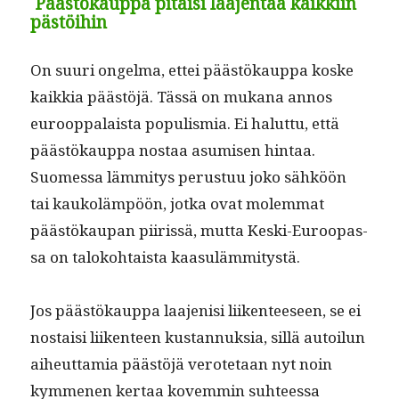
Päästökauppa pitäisi laajentaa kaikkiin
pästöihin
On suuri ongel­ma, ettei päästökaup­pa koske
kaikkia päästöjä. Tässä on mukana annos
euroop­palaista pop­ulis­mia. Ei halut­tu, että
päästökaup­pa nos­taa asumisen hin­taa.
Suomes­sa läm­mi­tys perus­tuu joko sähköön
tai kaukoläm­pöön, jot­ka ovat molem­mat
päästökau­pan piiris­sä, mut­ta Kes­ki-Euroopas­
sa on taloko­htaista kaasulämmitystä.
Jos päästökaup­pa laa­jenisi liiken­teeseen, se ei
nos­taisi liiken­teen kus­tan­nuk­sia, sil­lä autoilun
aiheut­tamia päästöjä verote­taan nyt noin
kymme­nen ker­taa kovem­min suh­teessa