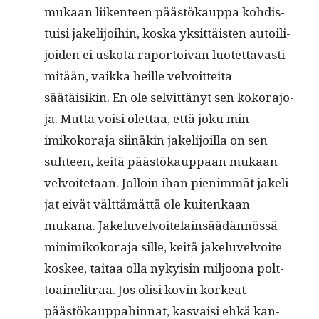
mukaan liiken­teen päästökaup­pa kohdis­
tu­isi jake­li­joi­hin, kos­ka yksit­täis­ten autoil­i­
joiden ei usko­ta rapor­toivan luotet­tavasti
mitään, vaik­ka heille velvoit­tei­ta
säätäisikin. En ole selvit­tänyt sen koko­ra­jo­
ja. Mut­ta voisi olet­taa, että joku min­
imikoko­ra­ja siinäkin jake­li­joil­la on sen
suh­teen, keitä päästökaup­paan mukaan
velvoite­taan. Jol­loin ihan pien­im­mät jake­li­
jat eivät vält­tämät­tä ole kuitenkaan
mukana. Jakelu­velvoite­lain­säädän­nössä
min­imikoko­ra­ja sille, keitä jakelu­velvoite
kos­kee, taitaa olla nyky­isin miljoona polt­
toaineli­traa. Jos olisi kovin korkeat
päästökaup­pahin­nat, kas­vaisi ehkä kan­