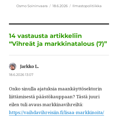
c
it
ai
k
at
e
a
Kirjoittaja
Julkaistu
Kategoriat
Osmo Soininvaara
18.6.2026
Ilmastopolitiikka
e
te
l
e
s
g
re
b
r
d
A
r
o
I
p
a
14 vastausta artikkeliin
o
n
p
m
“Vihreät ja markkinatalous (7)”
k
Jarkko L.
sanoo:
18.6.2026 13:07
Onko sin­ul­la ajatuk­sia maankäyt­tösek­torin
liit­tämis­es­tä päästökaup­paan? Tästä juuri
eilen tuli avaus markkinavihreiltä:
https://vaihdavihreisiin.fi/lisaa-markkinoita/