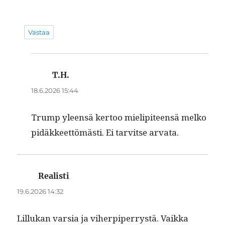
Vastaa
T.H.
sanoo:
18.6.2026 15:44
Trump yleen­sä ker­too mielip­i­teen­sä melko
pidäk­keet­tömästi. Ei tarvitse arvata.
Realisti
sanoo:
19.6.2026 14:32
Lil­lukan var­sia ja viher­piper­rystä. Vaik­ka