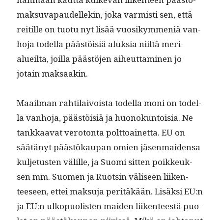
mak­su­va­paudellekin, joka varmisti sen, että
reit­ille on tuo­tu nyt lisää vuosikym­meniä van­
ho­ja todel­la päästöisiä aluk­sia niiltä meri­
alueil­ta, joil­la päästö­jen aiheut­ta­mi­nen jo
jotain maksaakin.
Maail­man rahti­laivoista todel­la moni on todel­
la van­ho­ja, päästöisiä ja huonokun­toisia. Ne
tankkaa­vat vero­ton­ta polt­toainet­ta. EU on
säätänyt päästökau­pan omien jäsen­maid­en­sa
kul­je­tusten välille, ja Suo­mi sit­ten poikkeuk­
sen mm. Suomen ja Ruotsin väliseen liiken­
teeseen, ettei mak­su­ja per­itäkään. Lisäk­si EU:n
ja EU:n ulkop­uolis­ten maid­en liiken­teestä puo­