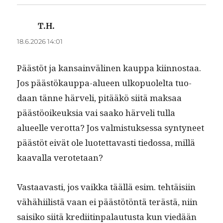
T.H.
sanoo:
18.6.2026 14:01
Päästöt ja kan­sain­vä­li­nen kaup­pa kiin­nos­taa.
Jos päästökaup­pa-alueen ulkop­uolelta tuo­
daan tänne härveli, pitääkö siitä mak­saa
päästöoikeuk­sia vai saako härveli tul­la
alueelle verot­ta? Jos valmis­tuk­ses­sa syn­tyneet
päästöt eivät ole luotet­tavasti tiedos­sa, mil­lä
kaaval­la verotetaan?
Vas­taavasti, jos vaik­ka tääl­lä esim. tehtäisi­in
vähähi­ilistä vaan ei päästötön­tä terästä, niin
saisiko siitä kredi­it­in­palau­tus­ta kun viedään