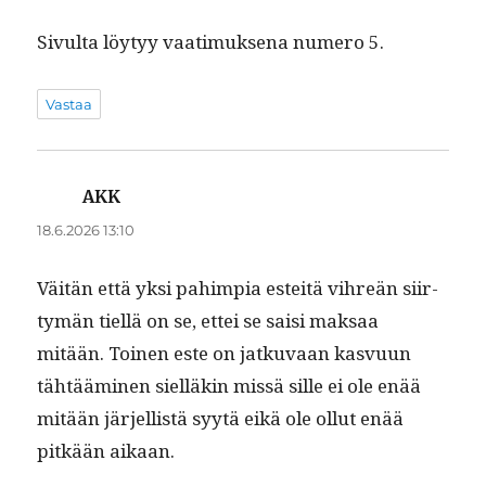
Sivul­ta löy­tyy vaa­timuk­se­na numero 5.
Vastaa
AKK
sanoo:
18.6.2026 13:10
Väitän että yksi pahimpia esteitä vihreän siir­
tymän tiel­lä on se, ettei se saisi mak­saa
mitään. Toinen este on jatku­vaan kasvu­un
tähtäämi­nen siel­läkin mis­sä sille ei ole enää
mitään jär­jel­listä syytä eikä ole ollut enää
pitkään aikaan.