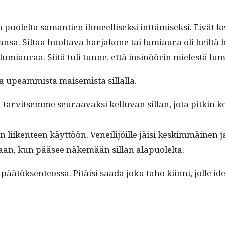
n puolelta samantien ihmeel­lisek­si int­tämisek­si. Eivät ke
jansa. Sil­taa huolta­va har­jakone tai lumi­au­ra oli heiltä 
 lumi­au­raa. Siitä tuli tunne, että insinöörin mielestä l
ä ja upeam­mista maisemista sillalla.
rvit­semme seu­raavak­si kel­lu­van sil­lan, jota pitkin ke
n liiken­teen käyt­töön. Veneil­i­jöille jäisi keskim­mäi­ne
atkaan, kun pääsee näkemään sil­lan alapuolelta.
ätök­sen­teossa. Pitäisi saa­da joku taho kiin­ni, jolle ide