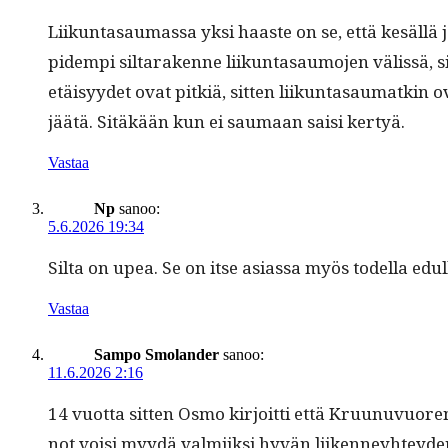
Liikun­tasaumas­sa yksi haaste on se, että kesäl­lä 
pidem­pi sil­tarakenne liikun­tasaumo­jen välis­sä, sit
etäisyy­det ovat pitk­iä, sit­ten liikun­tasaumatkin
jäätä. Sitäkään kun ei saumaan saisi kertyä.
Vastaa
Np
sanoo:
5.6.2026 19:34
Sil­ta on upea. Se on itse asi­as­sa myös todel­la e
Vastaa
Sampo Smolander
sanoo:
11.6.2026 2:16
14 vuot­ta sit­ten Osmo kir­joit­ti että Kru­unuvuor
not voisi myy­dä valmi­ik­si hyvän liiken­ney­htey­den