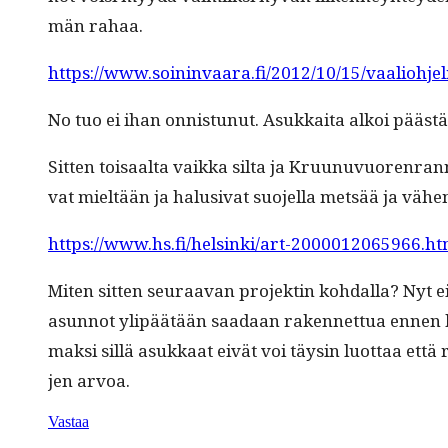
män rahaa.
https://www.soininvaara.fi/2012/10/15/vaaliohj
No tuo ei ihan onnis­tunut. Asukkai­ta alkoi päästä 
Sit­ten toisaal­ta vaik­ka sil­ta ja Kru­unuvuoren­ran­
vat mieltään ja halu­si­vat suo­jel­la met­sää ja väh
https://www.hs.fi/helsinki/art-2000012065966.ht
Miten sit­ten seu­raa­van pro­jek­tin kohdal­la? Nyt
asun­not ylipäätään saadaan raken­net­tua ennen ku
mak­si sil­lä asukkaat eivät voi täysin luot­taa ett
jen arvoa.
Vastaa