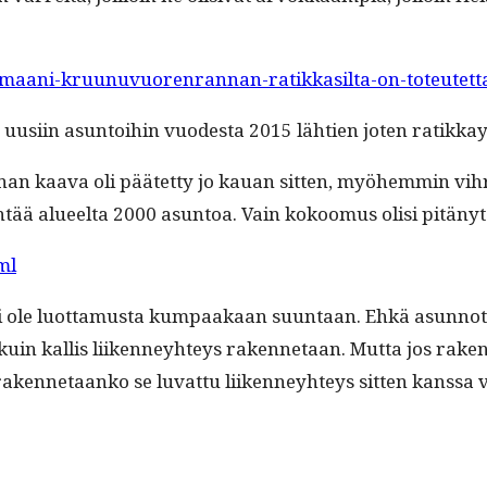
elmaani-kruunuvuorenrannan-ratikkasilta-on-toteutett
uusi­in asun­toi­hin vuodes­ta 2015 läh­tien joten ratikkay
nan kaa­va oli päätet­ty jo kauan sit­ten, myöhem­min vihreät
en­tää alueelta 2000 asun­toa. Vain kokoomus olisi pitänyt 
ml
 ei ole luot­ta­mus­ta kumpaakaan suun­taan. Ehkä asun­not p
in kallis liiken­ney­hteys raken­netaan. Mut­ta jos rake
ä raken­netaanko se luvat­tu liiken­ney­hteys sit­ten kanssa