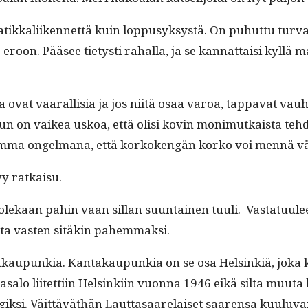
 ratikkali­iken­net­tä kuin lop­pusyksys­tä. On puhut­tu tur­va
se eroon. Pääsee tietysti rahal­la, ja se kan­nat­taisi kyl­l
ka ovat vaar­al­lisia ja jos niitä osaa varoa, tap­pa­vat vau
 Min­un on vaikea uskoa, että olisi kovin mon­imutkaista teh
em­ma ongel­mana, että korko­kengän korko voi men­nä väli
yy ratkaisu.
i ei olekaan pahin vaan sil­lan suun­tainen tuuli. Vas­tatu­ul
t­ta vas­ten sitäkin pahemmaksi.
takaupunkia. Kan­takaupunkia on se osa Helsinkiä, joka k
aa­jasa­lo liitet­ti­in Helsinki­in vuon­na 1946 eikä sil­ta muu
ik­si. Väit­täväthän Laut­tasaare­laiset saaren­sa kuu­lu­van