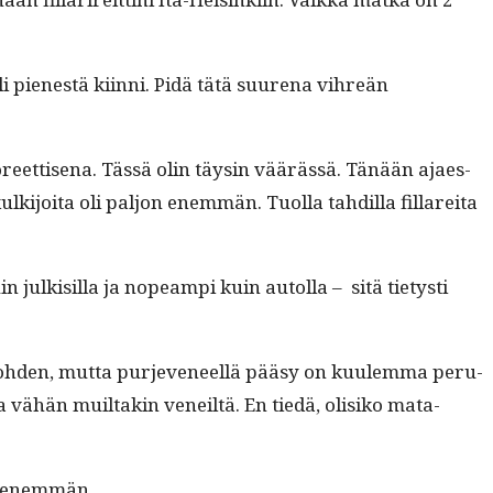
 oli pien­estä kiin­ni. Pidä tätä suure­na vihreän
ä teo­reet­tise­na. Tässä olin täysin väärässä. Tänään ajaes­
­i­joi­ta oli paljon enem­män. Tuol­la tahdil­la fil­lare­i­ta
 julk­isil­la ja nopeampi kuin autol­la – sitä tietysti
tä kohden, mut­ta pur­jeve­neel­lä pääsy on kuulem­ma peru­
a vähän muil­takin veneiltä. En tiedä, olisiko mata­
jon enemmän.