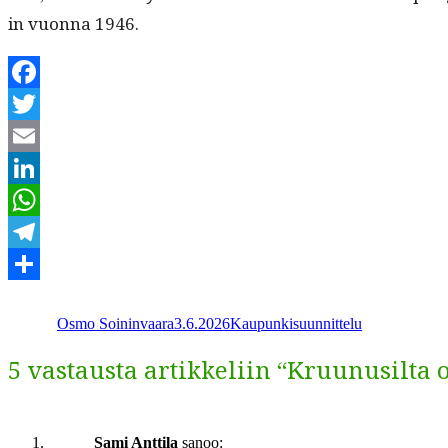
in vuon­na 1946.
Facebook
Twitter
Email
LinkedIn
WhatsApp
Telegram
Kirjoittaja
Julkaistu
Kategoriat
Share
Osmo Soininvaara
3.6.2026
Kaupunkisuunnittelu
5 vastausta artikkeliin “Kruunusilta 
Sami Anttila
sanoo: