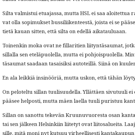
Sil­ta valmis­tui etu­a­jas­sa, mut­ta HSL ei saa aloitet­tua
vat olla sopimuk­set bus­sili­iken­teestä, joista ei se pää
tietä kauan sit­ten, että sil­ta on edel­lä aikatauluaan.
Toinenkin moka ovat ne fil­lar­i­tien liityn­täsaumat, jot­
sil­lal­la sen eteläpuolel­la, mut­ta ei pohjois­puolel­la.
täsaumat saadaan tasaisik­si autoteil­lä. Siinä on kuul
En ala leikkiä insinööriä, mut­ta uskon, että tähän löy­t
On pelotel­tu sil­lan tuulisu­udel­la. Yllät­täen sivu­tu­ul
pääsee hel­posti, mut­ta mäen lael­la tuuli puris­tuu kan
Sil­lan on san­ot­tu tekevän Kru­unuvuores­ta osan kan­
tai sen jäl­keen Helsinki­in liite­tyt ovat liitos­aluei­ta. L
sille, mitä moni nyt kut­suu virheel­lis­es­ti kan­takaupung