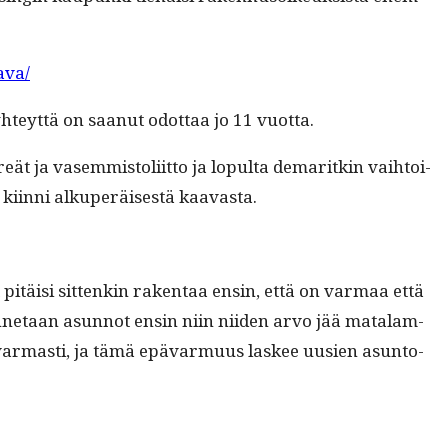
ava/
­hteyt­tä on saanut odot­taa jo 11 vuotta.
 ja vasem­mis­toli­it­to ja lop­ul­ta demar­itkin vai­h­toi­
kiin­ni alku­peräis­es­tä kaavasta.
itäisi sit­tenkin rak­en­taa ensin, että on var­maa että
n­netaan asun­not ensin niin niiden arvo jää mata­lam­
 var­masti, ja tämä epä­var­muus las­kee uusien asun­to­