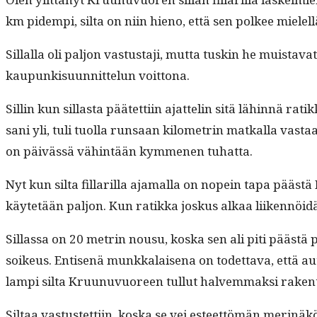
km pidem­pi, sil­ta on niin hieno, että sen pol­kee mielel
Sil­lal­la oli paljon vas­tus­ta­ji, mut­ta tuskin he muis­ta
kaupunkisu­un­nit­telun voittona.
Sillin kun sil­las­ta päätet­ti­in ajat­telin sitä lähin­nä r
sani yli, tuli tuol­la run­saan kilo­metrin matkalla vas­taan 
on päivässä vähin­tään kymme­nen tuhatta.
Nyt kun sil­ta fil­lar­il­la aja­mal­la on nopein tapa pääs
käytetään paljon. Kun ratik­ka joskus alkaa liiken­nöidä
Sil­las­sa on 20 metrin nousu, kos­ka sen ali piti päästä 
soikeus. Entisenä munkkalaise­na on todet­ta­va, että au
lampi sil­ta Kru­unuvuoreen tul­lut halvem­mak­si rak­en­ta
Sil­taa vas­tustet­ti­in, kos­ka se vei esteet­tömän mer­i