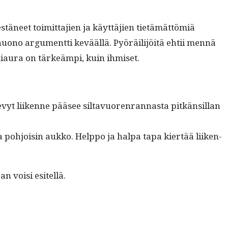
stäneet toimit­ta­jien ja käyt­täjien tietämät­tömiä
huono argu­ment­ti kevääl­lä. Pyöräil­i­jöitä ehtii men­nä
umi­au­ra on tärkeämpi, kuin ihmiset.
vyt liikenne pääsee sil­tavuoren­ran­nas­ta pitkän­sil­lan
n ja pohjoisin aukko. Help­po ja hal­pa tapa kiertää liiken­
an voisi esitellä.