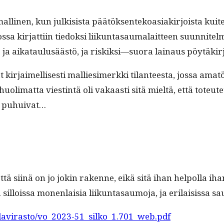
li­nen, kun julk­i­sista päätök­sen­tekoasi­akir­joista kui
sa kir­jat­ti­in tiedok­si liikun­tasaumalait­teen suun­nitel
­nus- ja aikataulusäästö, ja riskiksi—suora lain­aus pöytäki
 kir­jaimel­lis­es­ti mallies­imerk­ki tilanteesta, jos­sa am
huoli­mat­ta viestin­tä oli vakaasti sitä mieltä, että toteutet
ä puhuivat…
tä siinä on jo jokin rakenne, eikä sitä ihan helpol­la ihan 
sil­lois­sa mon­en­laisia liikun­tasaumo­ja, ja eri­lai­sis­
Vaylavirasto/vo_2023-51_silko_1.701_web.pdf