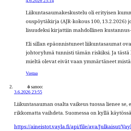
4.6.2026 23:14
Liikun­tasaumakeskustelu oli eri­tyisen kum­mal
ous­pöytäkir­ja (AJR-kok­ous 100, 13.2.2026) jos­
lisu­udek­si kir­jat­ti­in mah­dolli­nen kus­tan
Eli sil­lan epäon­nis­tuneet liikun­tasaumat ovat
johto­ryh­mä tun­nisti tämän riskik­si. Ja tästä 
mieltä ole­vat eivät vaan ymmärtäneet mis­t
Vastaa
ö
sanoo:
3.6.2026 23:55
Liikun­tasauman osalta vaikeus tuos­sa lie­nee se, et
rikko­mat­ta vai­hde­ta. Suomes­sa on kyl­lä käytössä 
https://aineistot.vayla.fi/api/file/ava/Julkaisut/