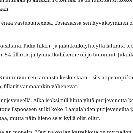
lään.
­vat enää vas­tus­ta­neen­sa. Tosi­asi­as­sa sen hyväksymi­nen
atikkasil­tana. Pidin fil­lari- ja jalankulkuy­hteyt­tä lähin­n
54 fil­lar­ia, ja työ­matkali­ikenne oli jo tauon­nut. Jalankulk
tä Kru­unuvuoren­ran­nas­ta keskus­taan – siis nopeampi kuin
, fil­lar­it var­maankin vähenevät.
pur­jeve­neel­lä. Aika isok­si tuli hin­ta yhtä pur­jevenet­
totie Espooseen sul­ki koko Laa­jalah­den pur­jeveneiltä j
a, mut­ta näin hieno se ei kyl­lä olisi ollut.
näköalan mon­elta. Meri näköalan kat­seli­joi­ta on nyt pal