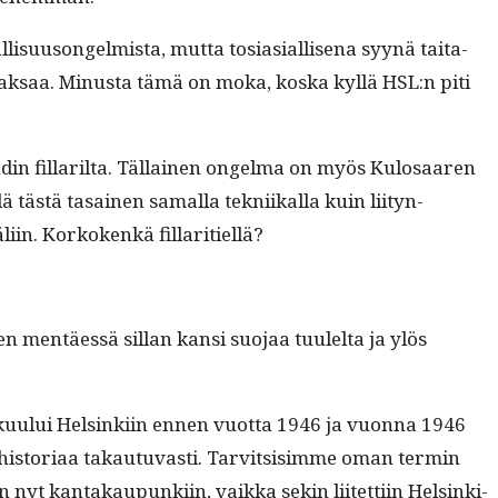
l­lisu­u­songelmista, mut­ta tosi­asial­lise­na syynä taita­
ä mak­saa. Minus­ta tämä on moka, kos­ka kyl­lä HSL:n piti
hdin fil­lar­il­ta. Täl­lainen ongel­ma on myös Kulosaaren
dä tästä tasainen samal­la tekni­ikalla kuin liityn­
­in. Korko­kenkä fillaritiellä?
een men­täessä sil­lan kan­si suo­jaa tuulelta ja ylös
uu­lui Helsinki­in ennen vuot­ta 1946 ja vuon­na 1946
­ta his­to­ri­aa takau­tu­vasti. Tarvit­sisimme oman ter­min
 nyt kan­takaupunki­in, vaik­ka sekin liitet­ti­in Helsinki­