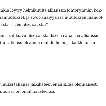
tenkin löy­tyy helmiku­ul­ta allianssin johto­ryh­män kok­
­ma­muu­tok­set, ja swot-ana­ly­y­sis­sä muu­tok­sen mah­dol­
rjasta—“Tein itse, säästin”
atöörit säh­läävät itse säästääk­seen rahaa, ja allianssin
­tu ratkaisu oli ain­oa mah­dolli­nen, ja kaik­ki toista
mik­si tahansa jälkikä­teen enää sil­taa olen­nais­es­ti
sa saumoissa on omat haasteensa.