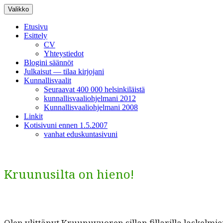
Siirry
Valikko
sisältöön
Etusivu
Esittely
CV
Yhteystiedot
Blogini säännöt
Julkaisut — tilaa kirjojani
Kunnallisvaalit
Seuraavat 400 000 helsinkiläistä
kunnallisvaaliohjelmani 2012
Kunnallisvaaliohjelmani 2008
Linkit
Kotisivuni ennen 1.5.2007
vanhat eduskuntasivuni
Kruunusilta on hieno!
Olen ylit­tänyt Kru­unuvuoren sil­lan fil­lar­il­la laskelm