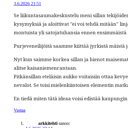
3.6.2026 21:51
Se liikun­tasaumakeskustelu meni sil­lan tek­i­jöi­de
kysymyk­siä ja aloit­ti­vat ”ei voi tehdä mitään” lin­
mon­tu­ista yli sato­jatuhan­sia ennen ensim­mäistä
Pur­jeveneil­i­jöitä saamme kiit­tää jyrk­istä mäist
Nyt kun saimme korkea sil­lan ja hienot maise­mat ta
alitse kaisaniemenrantaan.
Pitkän­sil­lan eteläisin aukko voitaisi­in ottaa kevye
neval­ot. Se toisi mie­lenki­in­toisen ele­mentin m
En tiedä miten tätä ideaa voisi edis­tää kaupun­gin pä
Vastaa
arkkitehti
sanoo: