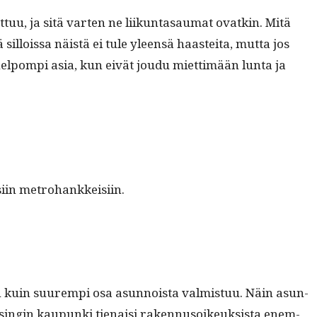
t­tuu, ja sitä varten ne liikun­tasaumat ovatkin. Mitä
il­lois­sa näistä ei tule yleen­sä haastei­ta, mut­ta jos
helpom­pi asia, kun eivät joudu miet­timään lun­ta ja
isi­in metrohankkeisiin.
nnen kuin suurem­pi osa asun­noista valmis­tuu. Näin asun­
elsin­gin kaupun­ki tien­aisi raken­nu­soikeuk­sista enem­