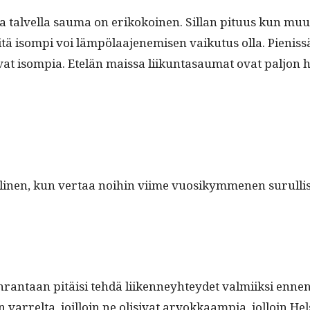
ja talvel­la sauma on erikokoinen. Sil­lan pitu­us kun muu
ä isom­pi voi läm­pölaa­jen­e­misen vaiku­tus olla. Pienis­sä s
 ovat isom­pia. Etelän mais­sa liikun­tasaumat ovat paljon 
dulli­nen, kun ver­taa noi­hin viime vuosikymme­nen surull
en­ran­taan pitäisi tehdä liiken­ney­htey­det valmi­ik­si e
 var­relta, joil­loin ne oli­si­vat arvokkaampia, jol­loin H