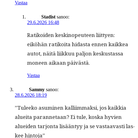
Vastaa
Stadist
sanoo:
29.6.2026 16:48
Ratikoiden keskinopeu­teen liit­tyen:
eiköhän ratikoi­ta hidas­ta ennen kaikkea
autot, näitä liikkuu paljon keskus­tas­sa
mon­een aikaan päivästä.
Vastaa
Sammy
sanoo:
28.6.2026 18:19
”Tuleeko asum­i­nen kalli­im­mak­si, jos kaikkia
aluei­ta paran­netaan? Ei tule, kos­ka hyvien
aluei­den tar­jon­ta lisään­tyy ja se vas­taavasti las­
kee hintoja”