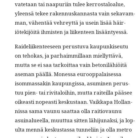
vate­taan tai naa­puri­in tulee ker­rostaloalue,
yleen­sä tekee raken­nuskan­nas­ta vain sekavam­
man, vähen­tää vehreyt­tä ja usein lisää häir­
iötek­i­jöitä ihmis­ten ja liiken­teen lisääntyessä.
Raideli­iken­teeseen perus­tu­va kaupunkiseu­tu
on tehokas, ja parhaim­mil­laan miel­lyt­tävä,
mut­ta se ei saa tarkoit­taa vain betonilähiöitä
ase­man pääl­lä. Mon­es­sa euroop­palaises­sa
isom­mas­sakin kaupungis­sa, asum­i­nen perus­
tuu pien- tai riv­i­taloi­hin, mut­ta raiteil­la pääsee
oikeasti nopeasti keskus­taan. Vaikka­pa Hol­lan­
nis­sa sama vaunu saat­taa olla raitio­vaunu
asuinalueel­la, muut­tua sit­ten lähi­ju­naksi, ja lop­
ul­ta men­nä keskus­tas­sa tun­neli­in ja olla metro