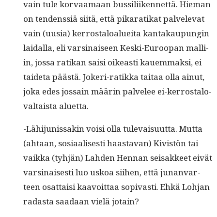
vain tule kor­vaa­maan bus­sili­iken­net­tä. Hie­man
on ten­denssiä siitä, että pikaratikat palvel­e­vat
vain (uusia) ker­rostaloaluei­ta kan­takaupun­gin
laidal­la, eli varsi­naiseen Kes­ki-Euroopan malli­
in, jos­sa ratikan saisi oikeasti kauem­mak­si, ei
taide­ta päästä. Jok­eri-ratik­ka taitaa olla ain­ut,
joka edes jos­sain määrin palvelee ei-ker­rostalo­
val­taista aluetta.
-Lähi­ju­nis­sakin voisi olla tule­vaisu­ut­ta. Mut­ta
(ahtaan, sosi­aalis­es­ti haas­ta­van) Kivistön tai
vaik­ka (tyhjän) Lah­den Hen­nan seisak­keet eivät
varsi­nais­es­ti luo uskoa siihen, että junan­var­
teen osat­taisi kaavoit­taa sopi­vasti. Ehkä Loh­jan
radas­ta saadaan vielä jotain?