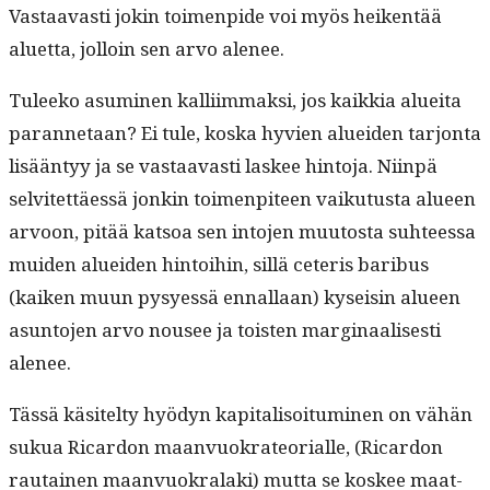
Vas­taavasti jokin toimen­pide voi myös heiken­tää
aluet­ta, jol­loin sen arvo alenee.
Tuleeko asum­i­nen kalli­im­mak­si, jos kaikkia aluei­ta
paran­netaan? Ei tule, kos­ka hyvien aluei­den tar­jon­ta
lisään­tyy ja se vas­taavasti las­kee hin­to­ja. Niin­pä
selvitet­täessä jonkin toimen­piteen vaiku­tus­ta alueen
arvoon, pitää kat­soa sen into­jen muu­tos­ta suh­teessa
muiden aluei­den hin­toi­hin, sil­lä ceteris baribus
(kaiken muun pysyessä ennal­laan) kyseisin alueen
asun­to­jen arvo nousee ja tois­t­en mar­gin­aalis­es­ti
alenee.
Tässä käsitel­ty hyö­dyn kap­i­tal­isoi­tu­mi­nen on vähän
sukua Ricar­don maan­vuokra­teo­ri­alle, (Ricar­don
rautainen maan­vuokrala­ki) mut­ta se kos­kee maat­