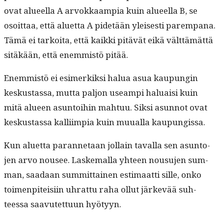
ovat alueel­la A arvokkaampia kuin alueel­la B, se
osoit­taa, että aluet­ta A pide­tään yleis­es­ti parem­pana.
Tämä ei tarkoi­ta, että kaik­ki pitävät eikä vält­tämät­tä
sitäkään, että enem­mistö pitää.
Enem­mistö ei esimerkik­si halua asua kaupun­gin
keskus­tas­sa, mut­ta paljon use­ampi halu­aisi kuin
mitä alueen asun­toi­hin mah­tuu. Sik­si asun­not ovat
keskus­tas­sa kalli­impia kuin muual­la kaupungissa.
Kun aluet­ta paran­netaan jol­lain taval­la sen asun­to­
jen arvo nousee. Laske­mal­la yhteen nousu­jen sum­
man, saadaan sum­mit­tainen esti­maat­ti sille, onko
toimen­piteisi­in uhrat­tu raha ollut järkevää suh­
teessa saavutet­tuun hyötyyn.