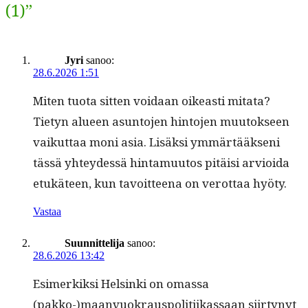
(1)”
Jyri
sanoo:
28.6.2026 1:51
Miten tuo­ta sit­ten voidaan oikeasti mita­ta?
Tietyn alueen asun­to­jen hin­to­jen muu­tok­seen
vaikut­taa moni asia. Lisäk­si ymmärtääk­seni
tässä yhtey­dessä hin­ta­muu­tos pitäisi arvioi­da
etukä­teen, kun tavoit­teena on verot­taa hyöty.
Vastaa
Suunnittelija
sanoo:
28.6.2026 13:42
Esimerkik­si Helsin­ki on omas­sa
(pakko-)maanvuokrauspolitiikassaan siir­tynyt