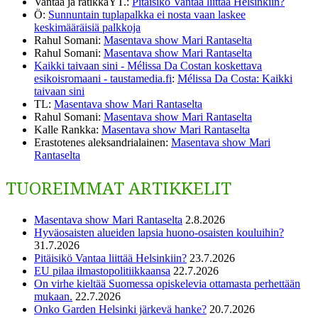
Vantaa ja ratikkaYT.
:
Pitäisikö Vantaa liittää Helsinkiin?
Ö
:
Sunnuntain tuplapalkka ei nosta vaan laskee
keskimääräisiä palkkoja
Rahul Somani
:
Masentava show Mari Rantaselta
Rahul Somani
:
Masentava show Mari Rantaselta
Kaikki taivaan sini - Mélissa Da Costan koskettava
esikoisromaani - taustamedia.fi
:
Mélissa Da Costa: Kaikki
taivaan sini
TL
:
Masentava show Mari Rantaselta
Rahul Somani
:
Masentava show Mari Rantaselta
Kalle Rankka
:
Masentava show Mari Rantaselta
Erastotenes aleksandrialainen
:
Masentava show Mari
Rantaselta
TUOREIMMAT ARTIKKELIT
Masentava show Mari Rantaselta
2.8.2026
Hyväosaisten alueiden lapsia huono-osaisten kouluihin?
31.7.2026
Pitäisikö Vantaa liittää Helsinkiin?
23.7.2026
EU pilaa ilmastopolitiikkaansa
22.7.2026
On virhe kieltää Suomessa opiskelevia ottamasta perhettään
mukaan.
22.7.2026
Onko Garden Helsinki järkevä hanke?
20.7.2026