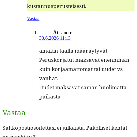
kustannusperusteisesti.
Vastaa
Åt
sanoo:
30.6.2026 11:13
ainakin tääl­lä määräytyvät.
Perusko­r­jatut mak­sa­vat enen­m­män
kuin kor­jaa­mat­tomat tai uudet vs
vanhat.
Uudet mak­sa­vat saman huoli­mat­ta
paikasta
Vastaa
Sähköpostiosoitettasi ei julkaista.
Pakolliset kentät
on merkitty
*