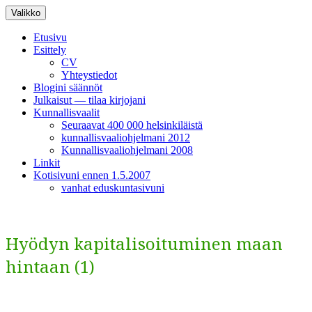
Siirry
Valikko
sisältöön
Etusivu
Esittely
CV
Yhteystiedot
Blogini säännöt
Julkaisut — tilaa kirjojani
Kunnallisvaalit
Seuraavat 400 000 helsinkiläistä
kunnallisvaaliohjelmani 2012
Kunnallisvaaliohjelmani 2008
Linkit
Kotisivuni ennen 1.5.2007
vanhat eduskuntasivuni
Hyödyn kapitalisoituminen maan
hintaan (1)