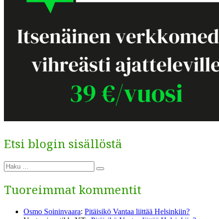
Etsi blogin sisällöstä
Etsi:
Haku
Tuoreimmat kommentit
Osmo Soininvaara
:
Pitäisikö Vantaa liittää Helsinkiin?