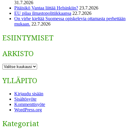
31.7.2026
Pitäisikö Vantaa liittää Helsinkiin?
23.7.2026
EU pilaa ilmastopolitiikkaansa
22.7.2026
On virhe kieltää Suomessa opiskelevia ottamasta perhettään
mukaan.
22.7.2026
ESIINTYMISET
ARKISTO
ARKISTO
YLLÄPITO
Kirjaudu sisään
Sisältösyöte
Kommenttisyöte
WordPress.org
Kategoriat