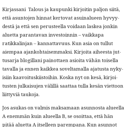
Kir­jas­sani Talous ja kaupun­ki kir­joitin paljon siitä,
että asun­to­jen hin­nat ker­to­vat asuinalueen hyvyy­
destä ja että sen perus­teel­la voidaan laskea jonkin
aluet­ta paran­ta­van investoin­nin – vaikka­pa
ratikkalin­jan – kan­nat­tavu­us. Kun asia on tul­lut
aiem­paa ajanko­htaisem­mak­si. Kir­joi­ta aiheesta jut­
tusar­ja blogillani pain­ot­taen asioi­ta vähän toisel­la
taval­la ja ennen kaikkea sovelta­mal­la aja­tus­ta nyky­
isi­in kaavoituski­is­toi­hin. Kos­ka nyt on kesä, kir­joi­
tusten julka­isu­jen välil­lä saat­taa tul­la kesän viet­toon
liit­tyviä taukoja.
Jos asukas on valmis mak­samaan asun­nos­ta alueel­la
A enem­män kuin alueel­la B, se osoit­taa, että hän
pitää aluet­ta A itselleen parem­pana. Kun asun­not