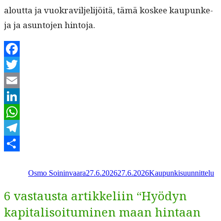
alout­ta ja vuokrav­il­jeli­jöitä, tämä kos­kee kaupunke­
ja ja asun­to­jen hintoja.
Facebook
Twitter
Email
LinkedIn
WhatsApp
Telegram
Kirjoittaja
Julkaistu
Kategoriat
Share
Osmo Soininvaara
27.6.2026
27.6.2026
Kaupunkisuunnittelu
6 vastausta artikkeliin “Hyödyn
kapitalisoituminen maan hintaan