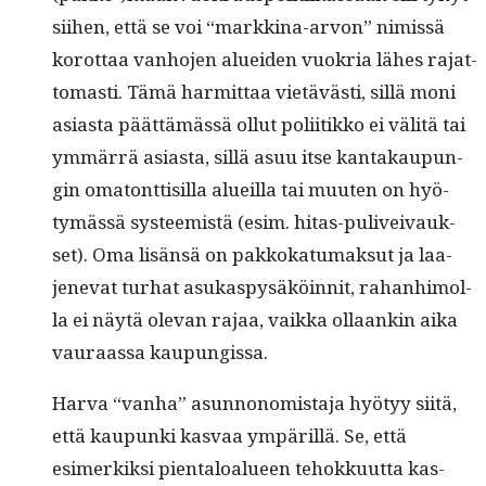
siihen, että se voi “markki­na-arvon” nimis­sä
korot­taa van­ho­jen aluei­den vuokria läh­es rajat­
tomasti. Tämä har­mit­taa vietävästi, sil­lä moni
asi­as­ta päät­tämässä ollut poli­itikko ei väl­itä tai
ymmär­rä asi­as­ta, sil­lä asuu itse kan­takaupun­
gin oma­tont­tisil­la alueil­la tai muuten on hyö­
tymässä sys­teemistä (esim. hitas-puliveivauk­
set). Oma lisän­sä on pakkoka­tu­mak­sut ja laa­
jenevat turhat asukaspysäköin­nit, rahan­hi­mol­
la ei näytä ole­van rajaa, vaik­ka ollaankin aika
vau­raas­sa kaupungissa.
Har­va “van­ha” asun­non­o­mis­ta­ja hyö­tyy siitä,
että kaupun­ki kas­vaa ympäril­lä. Se, että
esimerkik­si pien­taloalueen tehokku­ut­ta kas­