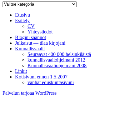
Kategoriat
Etusivu
Esittely
CV
Yhteystiedot
Blogini säännöt
Julkaisut — tilaa kirjojani
Kunnallisvaalit
Seuraavat 400 000 helsinkiläistä
kunnallisvaaliohjelmani 2012
Kunnallisvaaliohjelmani 2008
Linkit
Kotisivuni ennen 1.5.2007
vanhat eduskuntasivuni
Palvelun tarjoaa WordPress