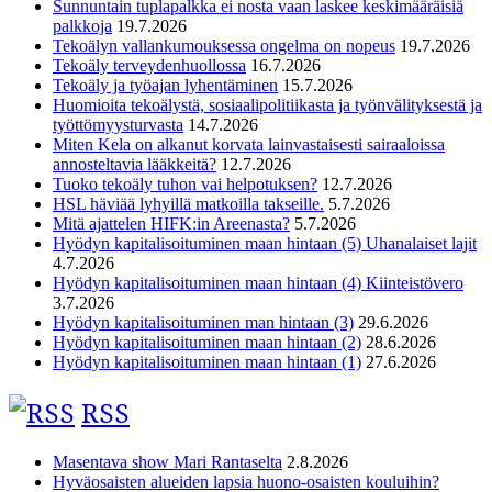
Sunnuntain tuplapalkka ei nosta vaan laskee keskimääräisiä
palkkoja
19.7.2026
Tekoälyn vallankumouksessa ongelma on nopeus
19.7.2026
Tekoäly terveydenhuollossa
16.7.2026
Tekoäly ja työajan lyhentäminen
15.7.2026
Huomioita tekoälystä, sosiaalipolitiikasta ja työnvälityksestä ja
työttömyysturvasta
14.7.2026
Miten Kela on alkanut korvata lainvastaisesti sairaaloissa
annosteltavia lääkkeitä?
12.7.2026
Tuoko tekoäly tuhon vai helpotuksen?
12.7.2026
HSL häviää lyhyillä matkoilla takseille.
5.7.2026
Mitä ajattelen HIFK:in Areenasta?
5.7.2026
Hyödyn kapitalisoituminen maan hintaan (5) Uhanalaiset lajit
4.7.2026
Hyödyn kapitalisoituminen maan hintaan (4) Kiinteistövero
3.7.2026
Hyödyn kapitalisoituminen man hintaan (3)
29.6.2026
Hyödyn kapitalisoituminen maan hintaan (2)
28.6.2026
Hyödyn kapitalisoituminen maan hintaan (1)
27.6.2026
RSS
Masentava show Mari Rantaselta
2.8.2026
Hyväosaisten alueiden lapsia huono-osaisten kouluihin?