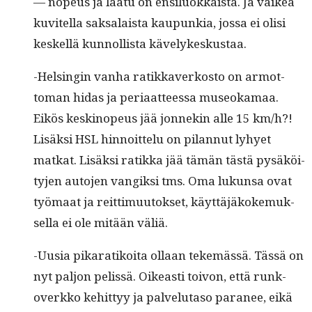
— nopeus ja laatu on ensilu­okkaista. Ja vaikea
kuvitel­la sak­salaista kaupunkia, jos­sa ei olisi
keskel­lä kun­nol­lista kävelykeskustaa.
-Helsin­gin van­ha ratikkaverkos­to on armot­
toman hidas ja peri­aat­teessa museoka­maa.
Eikös keskinopeus jää jon­nekin alle 15 km/h?!
Lisäk­si HSL hin­noit­telu on pilan­nut lyhyet
matkat. Lisäk­si ratik­ka jää tämän tästä pysäköi­
ty­jen auto­jen vangik­si tms. Oma lukun­sa ovat
työ­maat ja reit­timuu­tok­set, käyt­täjäkoke­muk­
sel­la ei ole mitään väliä.
-Uusia pikaratikoi­ta ollaan tekemässä. Tässä on
nyt paljon pelis­sä. Oikeasti toivon, että runk­
overkko kehit­tyy ja palve­lu­ta­so para­nee, eikä