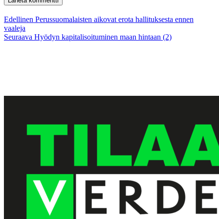
Artikkelien
Edellinen
Edellinen
Perussuomalaisten aikovat erota hallituksesta ennen
artikkeli:
vaaleja
selaus
Seuraava
Seuraava
Hyödyn kapitalisoituminen maan hintaan (2)
artikkeli: