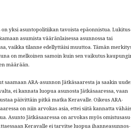
s on yksi asun­topoli­ti­ikan tavoista epäon­nis­tua. Luk­i­tus
ka­maan asum­ista väärän­laises­sa asun­nos­sa tai
a, vaik­ka tilanne edel­lyt­täisi muut­toa. Tämän merk­i­ty
­tuna on melkoinen samoin kuin sen vaiku­tus kaupun­gi
teen määrään.
nut saa­maan ARA-asun­non Jätkäsaares­ta ja saakin uud
al­ta, ei kan­na­ta luop­ua asunos­ta Jätkäsaa­res­sa, vaan
us­taa päivit­täin pitkä mat­ka Ker­avalle. Oikeus ARA-
a­res­sa on niin arvokas asia, ettei siitä kan­nat­ta vähäi
op­ua. Asun­to Jätkäsaa­res­sa on arvokas myös omis­tusasu
t­taes­saan Ker­avalle ei tarvitse luop­ua ihan­nea­sun­nos­