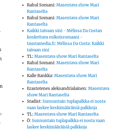
Rahul Somani
:
Masentava show Mari
Rantaselta
Rahul Somani
:
Masentava show Mari
Rantaselta
­
Kaikki taivaan sini - Mélissa Da Costan
koskettava esikoisromaani -
taustamedia.fi
:
Mélissa Da Costa: Kaikki
s
taivaan sini
TL
:
Masentava show Mari Rantaselta
n
Rahul Somani
:
Masentava show Mari
Rantaselta
Kalle Rankka
:
Masentava show Mari
Rantaselta
en
Erastotenes aleksandrialainen
:
Masentava
show Mari Rantaselta
Stadist
:
Sunnuntain tuplapalkka ei nosta
vaan laskee keskimääräisiä palkkoja
s­
TL
:
Masentava show Mari Rantaselta
Ö
:
Sunnuntain tuplapalkka ei nosta vaan
­
laskee keskimääräisiä palkkoja