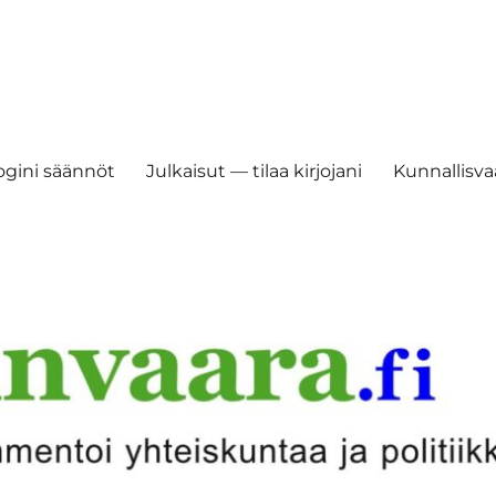
ogini säännöt
Julkaisut — tilaa kirjojani
Kunnallisvaa