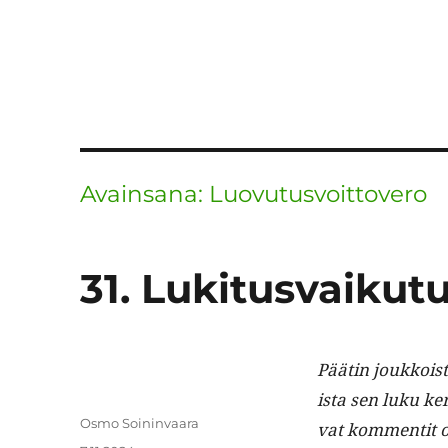
Avainsana:
Luovutusvoittovero
31. Lukitusvaikut
Päätin joukkois­ta
ista sen luku ker­
Kirjoittaja
Osmo Soininvaara
vat kom­men­tit 