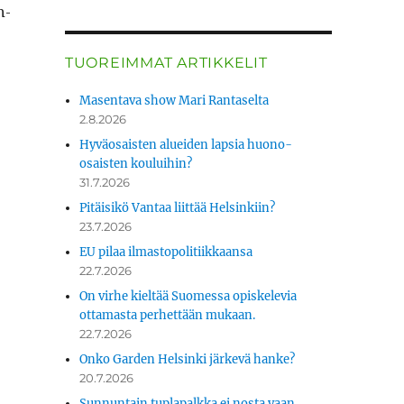
n­
TUOREIMMAT ARTIKKELIT
Masentava show Mari Rantaselta
2.8.2026
Hyväosaisten alueiden lapsia huono-
osaisten kouluihin?
31.7.2026
Pitäisikö Vantaa liittää Helsinkiin?
23.7.2026
EU pilaa ilmastopolitiikkaansa
22.7.2026
On virhe kieltää Suomessa opiskelevia
ottamasta perhettään mukaan.
22.7.2026
Onko Garden Helsinki järkevä hanke?
20.7.2026
Sunnuntain tuplapalkka ei nosta vaan