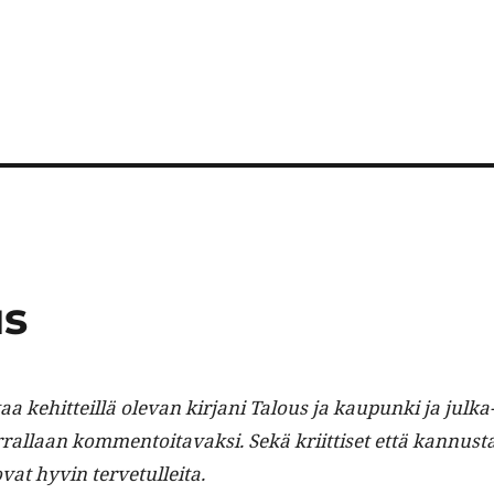
us
a kehit­teil­lä ole­van kir­jani Talous ja kaupun­ki ja julka
ral­laan kom­men­toitavak­si. Sekä kri­it­tiset että kan­nus­t
ovat hyvin tervetulleita.