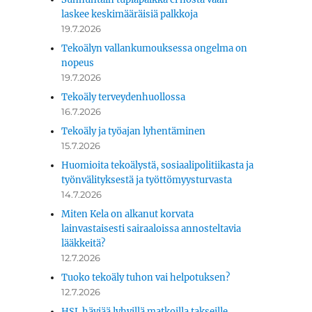
laskee keskimääräisiä palkkoja
19.7.2026
Tekoälyn vallankumouksessa ongelma on
nopeus
19.7.2026
Tekoäly terveydenhuollossa
16.7.2026
Tekoäly ja työajan lyhentäminen
15.7.2026
Huomioita tekoälystä, sosiaalipolitiikasta ja
työnvälityksestä ja työttömyysturvasta
14.7.2026
Miten Kela on alkanut korvata
lainvastaisesti sairaaloissa annosteltavia
lääkkeitä?
12.7.2026
Tuoko tekoäly tuhon vai helpotuksen?
12.7.2026
HSL häviää lyhyillä matkoilla takseille.