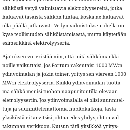
sähköstä vetyä valmis­tavia elek­trolyy­sere­itä, jot­ka
halu­a­vat tasaista sähkön hin­taa, kos­ka ne halu­a­vat
olla pääl­lä jatku­vasti. Vedyn valmis­tuk­sen ohel­la on
kyse teol­lisu­u­den sähköistämis­es­tä, mut­ta käytetään
esimerkkinä elektrolyyseriä.
Ajatuk­sen voi eristää niin, että mitä sähkö­markki­
noille vaikut­taisi, jos For­tum rak­en­taisi 1000 MW:n
ydin­voimalan ja jokin toinen yri­tys sen viereen 1000
MW:n elek­trolyy­serin. Kaik­ki ydin­voimalan tuot­ta­
ma sähkö menisi tuo­hon naa­pu­ri­ton­til­la ole­vaan
eletrolyy­seri­in. Jos ydin­voimalal­la ei olisi suun­nitel­
tu­ja ja suun­nit­telemat­to­mia huoltokatko­ja, tästä
yksiköstä ei tarvit­sisi johtaa edes yhdysjo­htoa val­
takun­nan verkkoon. Kut­sun tätä yksikköä yri­tys­