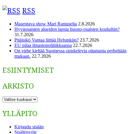
RSS
Masentava show Mari Rantaselta
2.8.2026
Hyväosaisten alueiden lapsia huono-osaisten kouluihin?
31.7.2026
Pitäisikö Vantaa liittää Helsinkiin?
23.7.2026
EU pilaa ilmastopolitiikkaansa
22.7.2026
On virhe kieltää Suomessa opiskelevia ottamasta perhettään
mukaan.
22.7.2026
ESIINTYMISET
ARKISTO
ARKISTO
YLLÄPITO
Kirjaudu sisään
Sisältösyöte