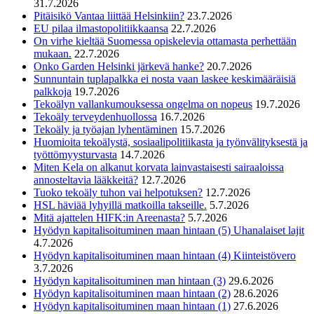
31.7.2026
Pitäisikö Vantaa liittää Helsinkiin?
23.7.2026
EU pilaa ilmastopolitiikkaansa
22.7.2026
On virhe kieltää Suomessa opiskelevia ottamasta perhettään
mukaan.
22.7.2026
Onko Garden Helsinki järkevä hanke?
20.7.2026
Sunnuntain tuplapalkka ei nosta vaan laskee keskimääräisiä
palkkoja
19.7.2026
Tekoälyn vallankumouksessa ongelma on nopeus
19.7.2026
Tekoäly terveydenhuollossa
16.7.2026
Tekoäly ja työajan lyhentäminen
15.7.2026
Huomioita tekoälystä, sosiaalipolitiikasta ja työnvälityksestä ja
työttömyysturvasta
14.7.2026
Miten Kela on alkanut korvata lainvastaisesti sairaaloissa
annosteltavia lääkkeitä?
12.7.2026
Tuoko tekoäly tuhon vai helpotuksen?
12.7.2026
HSL häviää lyhyillä matkoilla takseille.
5.7.2026
Mitä ajattelen HIFK:in Areenasta?
5.7.2026
Hyödyn kapitalisoituminen maan hintaan (5) Uhanalaiset lajit
4.7.2026
Hyödyn kapitalisoituminen maan hintaan (4) Kiinteistövero
3.7.2026
Hyödyn kapitalisoituminen man hintaan (3)
29.6.2026
Hyödyn kapitalisoituminen maan hintaan (2)
28.6.2026
Hyödyn kapitalisoituminen maan hintaan (1)
27.6.2026