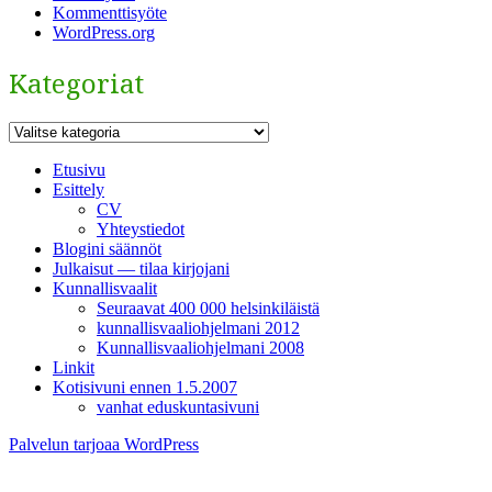
Kommenttisyöte
WordPress.org
Kategoriat
Kategoriat
Etusivu
Esittely
CV
Yhteystiedot
Blogini säännöt
Julkaisut — tilaa kirjojani
Kunnallisvaalit
Seuraavat 400 000 helsinkiläistä
kunnallisvaaliohjelmani 2012
Kunnallisvaaliohjelmani 2008
Linkit
Kotisivuni ennen 1.5.2007
vanhat eduskuntasivuni
Palvelun tarjoaa WordPress