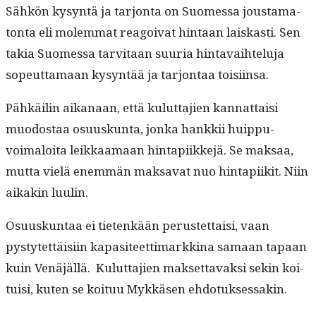
Sähkön kysyn­tä ja tar­jon­ta on Suomes­sa jous­tam­a­
ton­ta eli molem­mat reagoi­vat hin­taan laiskasti. Sen
takia Suomes­sa tarvi­taan suuria hin­tavai­htelu­ja
sopeut­ta­maan kysyn­tää ja tar­jon­taa toisiinsa.
Pähkäilin aikanaan, että kulut­ta­jien kan­nat­taisi
muo­dostaa osu­uskun­ta, jon­ka han­kkii huip­pu­
voimaloi­ta leikkaa­maan hin­tapi­ikke­jä. Se mak­saa,
mut­ta vielä enem­män mak­sa­vat nuo hin­tapi­ik­it. Niin
aikakin luulin.
Osu­uskun­taa ei tietenkään perustet­taisi, vaan
pystytet­täisi­in kap­a­siteet­ti­markki­na samaan tapaan
kuin Venäjäl­lä. Kulut­ta­jien mak­set­tavak­si sekin koi­
tu­isi, kuten se koituu Mykkäsen ehdotuksessakin.