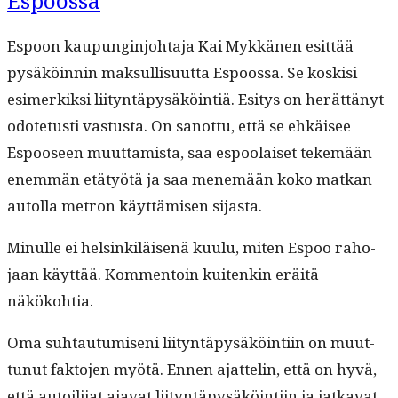
Espoossa
Espoon kaupung­in­jo­hta­ja Kai Mykkä­nen esit­tää
pysäköin­nin mak­sullisu­ut­ta Espoos­sa. Se koskisi
esimerkik­si liityn­täpysäköin­tiä. Esi­tys on herät­tänyt
odote­tusti vas­tus­ta. On san­ot­tu, että se ehkäisee
Espooseen muut­tamista, saa espoolaiset tekemään
enem­män etä­työtä ja saa men­emään koko matkan
autol­la metron käyt­tämisen sijasta.
Min­ulle ei helsinkiläisenä kuu­lu, miten Espoo raho­
jaan käyt­tää. Kom­men­toin kuitenkin eräitä
näkökohtia.
Oma suh­tau­tu­miseni liityn­täpysäköin­ti­in on muut­
tunut fak­to­jen myötä. Ennen ajat­telin, että on hyvä,
että autoil­i­jat aja­vat liityn­täpysäköin­ti­in ja jatka­vat