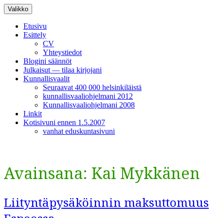
Siirry
Valikko
sisältöön
Etusivu
Esittely
CV
Yhteystiedot
Blogini säännöt
Julkaisut — tilaa kirjojani
Kunnallisvaalit
Seuraavat 400 000 helsinkiläistä
kunnallisvaaliohjelmani 2012
Kunnallisvaaliohjelmani 2008
Linkit
Kotisivuni ennen 1.5.2007
vanhat eduskuntasivuni
Avainsana:
Kai Mykkänen
Liityntäpysäköinnin maksuttomuus