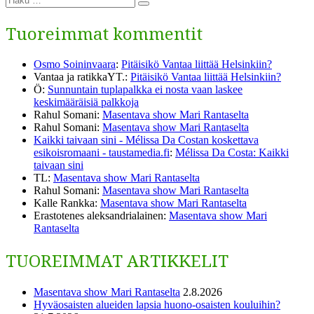
päästöjä
Haku
globaale­
Tuoreimmat kommentit
ja
päästöjä”
Osmo Soininvaara
:
Pitäisikö Vantaa liittää Helsinkiin?
Vantaa ja ratikkaYT.
:
Pitäisikö Vantaa liittää Helsinkiin?
Ö
:
Sunnuntain tuplapalkka ei nosta vaan laskee
keskimääräisiä palkkoja
Rahul Somani
:
Masentava show Mari Rantaselta
Rahul Somani
:
Masentava show Mari Rantaselta
Kaikki taivaan sini - Mélissa Da Costan koskettava
esikoisromaani - taustamedia.fi
:
Mélissa Da Costa: Kaikki
taivaan sini
TL
:
Masentava show Mari Rantaselta
Rahul Somani
:
Masentava show Mari Rantaselta
Kalle Rankka
:
Masentava show Mari Rantaselta
Erastotenes aleksandrialainen
:
Masentava show Mari
Rantaselta
TUOREIMMAT ARTIKKELIT
Masentava show Mari Rantaselta
2.8.2026
Hyväosaisten alueiden lapsia huono-osaisten kouluihin?