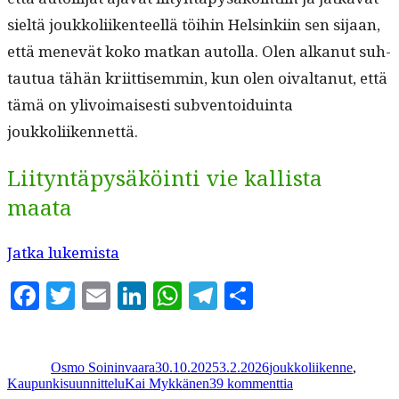
sieltä joukkoli­iken­teel­lä töi­hin Helsinki­in sen sijaan,
että menevät koko matkan autol­la. Olen alka­nut suh­
tau­tua tähän kri­it­tisem­min, kun olen oival­tanut, että
tämä on ylivoimais­es­ti sub­ven­toiduin­ta
joukkoliikennettä.
Liityntäpysäköinti vie kallista
maata
“Liityn­
Jat­ka lukemista
täpysäköin­
Facebook
Twitter
Email
LinkedIn
WhatsApp
Telegram
Share
nin
mak­
Kirjoittaja
Julkaistu
Kategoriat
sut­
Osmo Soininvaara
30.10.2025
3.2.2026
joukkoliikenne
,
to­
Avainsanat
artikkeliin
Kaupunkisuunnittelu
Kai Mykkänen
39 kommenttia
Liityntäpysäköinni