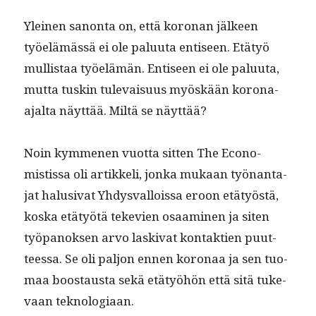
Yleinen sanon­ta on, että koro­nan jäl­keen
työelämässä ei ole palu­u­ta entiseen. Etä­työ
mullis­taa työelämän. Entiseen ei ole palu­u­ta,
mut­ta tuskin tule­vaisu­us myöskään korona-
ajal­ta näyt­tää. Miltä se näyttää?
Noin kymme­nen vuot­ta sit­ten The Econ­o­
mistis­sa oli artikke­li, jon­ka mukaan työ­nan­ta­
jat halu­si­vat Yhdys­val­lois­sa eroon etä­työstä,
kos­ka etä­työtä teke­vien osaami­nen ja siten
työ­panok­sen arvo lask­i­vat kon­tak­tien puut­
teessa. Se oli paljon ennen koron­aa ja sen tuo­
maa boost­aus­ta sekä etä­työhön että sitä tuke­
vaan teknologiaan.