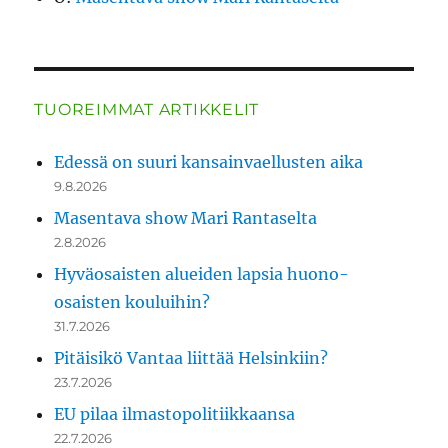
TUOREIMMAT ARTIKKELIT
Edessä on suuri kansainvaellusten aika
9.8.2026
Masentava show Mari Rantaselta
2.8.2026
Hyväosaisten alueiden lapsia huono-
osaisten kouluihin?
31.7.2026
Pitäisikö Vantaa liittää Helsinkiin?
23.7.2026
EU pilaa ilmastopolitiikkaansa
22.7.2026