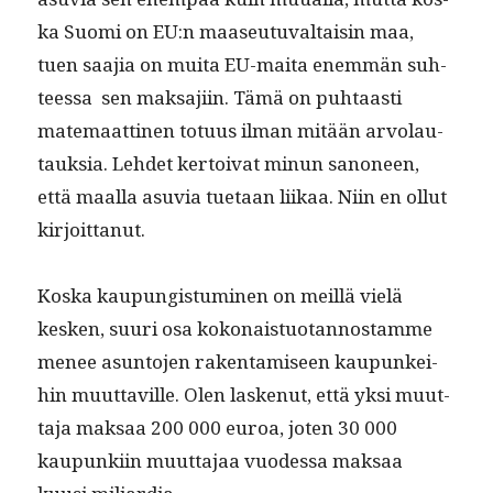
ka Suo­mi on EU:n maaseu­tu­val­taisin maa,
tuen saa­jia on mui­ta EU-mai­ta enem­män suh­
teessa sen mak­saji­in. Tämä on puh­taasti
matemaat­ti­nen totu­us ilman mitään arvolau­
tauk­sia. Lehdet ker­toi­vat min­un sanoneen,
että maal­la asu­via tue­taan liikaa. Niin en ollut
kirjoittanut.
Kos­ka kaupungis­tu­mi­nen on meil­lä vielä
kesken, suuri osa kokon­ais­tuotan­nos­tamme
menee asun­to­jen rak­en­tamiseen kaupunkei­
hin muut­taville. Olen laskenut, että yksi muut­
ta­ja mak­saa 200 000 euroa, joten 30 000
kaupunki­in muut­ta­jaa vuodessa mak­saa