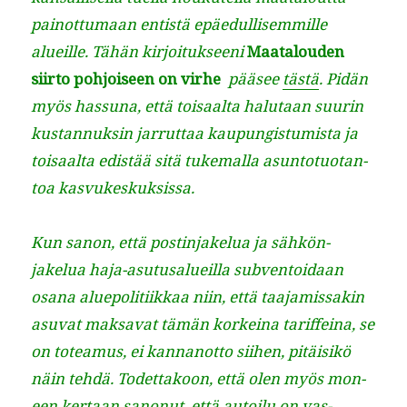
pain­ot­tumaan entistä epäedullisem­mille
alueille. Tähän kir­joituk­seeni
Maat­alouden
siir­to pohjoiseen on virhe
pääsee
tästä
. Pidän
myös has­suna, että toisaal­ta halu­taan suurin
kus­tan­nuksin jar­rut­taa kaupungis­tu­mista ja
toisaal­ta edis­tää sitä tuke­mal­la asun­to­tuotan­
toa kasvukeskuksissa.
Kun sanon, että postin­jakelua ja sähkön­
jakelua haja-asu­tusalueil­la sub­ven­toidaan
osana alue­poli­ti­ikkaa niin, että taa­jamis­sakin
asu­vat mak­sa­vat tämän korkeina tar­if­feina, se
on totea­mus, ei kan­nan­ot­to siihen, pitäisikö
näin tehdä. Todet­takoon, että olen myös mon­
een ker­taan sanonut, että autoilu on vas­