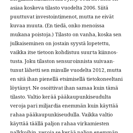
asi­aa koske­va tilas­to vuodelta 2006. Siitä
puut­tuvat investoin­ti­menot, mut­ta ne eivät
kuvaa muu­ta. (En tiedä, onko menois­sa
mukana pois­to­ja.) Tilas­to on van­ha, kos­ka sen
julkaisem­i­nen on jostain syys­tä lopetet­tu,
vaik­ka itse tietoon kohdis­tuu suur­ta kiin­nos­
tus­ta. Joku tilas­ton sen­suroin­nista suiv­aan­
tunut lähet­ti sen min­ulle vuodelta 2012, mut­ta
en sitä ihan pienel­lä etsimisel­lä tietokoneeltani
löytänyt. Ne osoit­ti­vat ihan samaa kuin tämä
tilas­to. Val­tio kerää pääkaupunkiseudul­ta
vero­ja pari mil­jar­dia enem­män kuin käyt­tää
rahaa pääkaupunkiseudul­la. Vaik­ka val­tio
käyt­tää tääl­lä paljon rahaa virkami­esten
palkkoi­hin, vero­ja se kerää paljon enem­män.