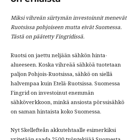
k
Mik­si vihreän siir­tymän investoin­nit menevät
Ruot­sis­sa pohjoiseen mut­ta eivät Suomes­sa.
Tästä on päätet­ty Fingridissä.
Ruot­si on jaet­tu neljään sähkön hin­ta-
alueeseen. Kos­ka vihreää sähköä tuote­taan
paljon Pohjois-Ruot­sis­sa, sähkö on siel­lä
halvem­paa kuin Etelä-Ruot­sis­sa. Suomes­sa
Fin­grid on investoin­ut enem­män
sähköverkkoon, minkä ansios­ta pörssisähkö
on saman hin­taista koko Suomessa.
Nyt Skelleft­eån akkute­htaalle esimerkik­si
yritetään saa­da 2500 työn­tek­i­jää Suomes­ta.