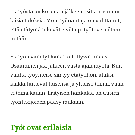
Etä­työstä on koro­nan jäl­keen osit­tain saman­
laisia tulok­sia. Moni työ­nan­ta­ja on valit­tanut,
että etä­työtä tekevät eivät opi työ­tovereil­taan
mitään.
Etä­työn väite­tyt hai­tat kehit­tyvät hitaasti.
Osaami­nen jää jäl­keen vas­ta ajan myötä. Kun
van­ha työy­hteisö siir­tyy etä­työhön, aluk­si
kaik­ki tun­te­vat toisen­sa ja yhteisö toimii, vaan
ei toi­mi kauan. Eri­tyisen han­kalaa on uusien
työn­tek­i­jöi­den pääsy mukaan.
Työt ovat erilaisia