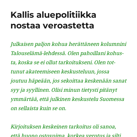
b
r
d
A
r
pahoillani
aiheuttam
o
I
p
a
Kallis aluepolitiikka
suuttumuk
o
n
p
m
nostaa veroastetta
k
Julkaisen paljon kohua herät­täneen kolumni­ni
Talouselämä-lehdessä. Olen pahoil­lani kohus­
ta, kos­ka se ei ollut tarkoituk­seni. Olen tot­
tunut aka­teemiseen keskustelu­un, jos­sa
joutuu häpeään, jos sekoit­taa keskenään sanat
syy ja syylli­nen. Olisi min­un tietysti pitänyt
ymmärtää, että julki­nen keskustelu Suomes­sa
on sel­l­aista kuin se on.
Kir­joituk­sen keskeinen tarkoi­tus oli sanoa,
että huono ostovoima, korkea vero­tus ja silti