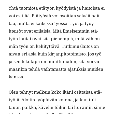
Yhtä tuomio­ta etä­työn hyödy­istä ja haitoista ei
voi esit­tää. Etä­työstä voi osoit­taa selvää hait­
taa, mut­ta ei kaikessa työssä. Työt ja työy­
hteisöt ovat eri­laisia. Mitä ilmeisem­min etä­
työn hai­tat ovat sitä pienem­piä, mitä vähem­
män työn on kehi­tyt­tävä. Tutkimus­laitos on
aivan eri asia kuin kir­jan­pito­toimis­to. Jos työ
ja sen teko­ta­pa on muut­tuma­ton, sitä voi var­
maankin tehdä vai­h­ta­mat­ta ajatuk­sia muiden
kanssa.
Olen tehnyt melkein koko ikäni osit­taista etä­
työtä. Aloitin työpäivän kotona, ja kun tuli
tauon paik­ka, kävelin töi­hin tai hurautin sinne