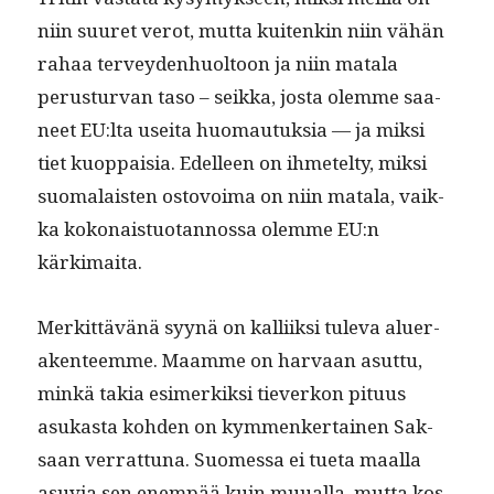
niin suuret verot, mut­ta kuitenkin niin vähän
rahaa ter­vey­den­huoltoon ja niin mata­la
perus­tur­van taso – seik­ka, jos­ta olemme saa­
neet EU:lta usei­ta huo­mau­tuk­sia — ja mik­si
tiet kuop­paisia. Edelleen on ihme­tel­ty, mik­si
suo­ma­lais­ten ostovoima on niin mata­la, vaik­
ka kokon­ais­tuotan­nos­sa olemme EU:n
kärkimaita.
Merkit­tävänä syynä on kalli­ik­si tule­va aluer­
ak­en­teemme. Maamme on har­vaan asut­tu,
minkä takia esimerkik­si tiev­erkon pitu­us
asukas­ta kohden on kym­menker­tainen Sak­
saan ver­rat­tuna. Suomes­sa ei tue­ta maal­la
asu­via sen enem­pää kuin muual­la, mut­ta kos­