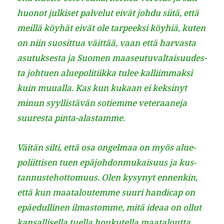
huonot julkiset palve­lut eivät johdu siitä, että
meil­lä köy­hät eivät ole tarpeek­si köy­hiä, kuten
on niin suosit­tua väit­tää, vaan että har­vas­ta
asu­tuk­ses­ta ja Suomen maaseu­tu­val­taisu­ud­es­
ta johtuen alue­poli­ti­ik­ka tulee kalli­im­mak­si
kuin muual­la. Kas kun kukaan ei keksinyt
min­un syyl­listävän sotiemme vet­er­aane­ja
suures­ta pinta-alastamme.
Väitän silti, että osa ongel­maa on myös alue­
poli­it­tisen tuen epäjo­hdon­mukaisu­us ja kus­
tan­nuste­hot­to­muus. Olen kysynyt ennenkin,
että kun maat­aloutemme suuri hand­i­cap on
epäedulli­nen ilmas­tomme, mitä ideaa on ollut
kansal­lisel­la tuel­la houkutel­la maat­alout­ta