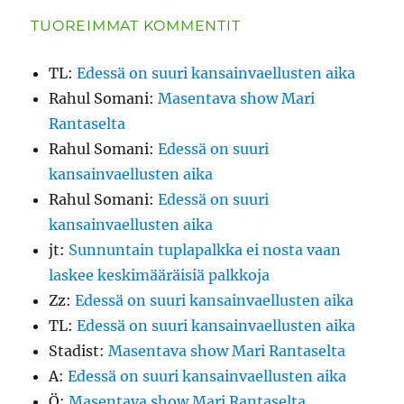
TUOREIMMAT KOMMENTIT
TL
:
Edessä on suuri kansainvaellusten aika
Rahul Somani
:
Masentava show Mari
Rantaselta
Rahul Somani
:
Edessä on suuri
kansainvaellusten aika
Rahul Somani
:
Edessä on suuri
kansainvaellusten aika
jt
:
Sunnuntain tuplapalkka ei nosta vaan
laskee keskimääräisiä palkkoja
Zz
:
Edessä on suuri kansainvaellusten aika
TL
:
Edessä on suuri kansainvaellusten aika
Stadist
:
Masentava show Mari Rantaselta
A
:
Edessä on suuri kansainvaellusten aika
Ö
:
Masentava show Mari Rantaselta