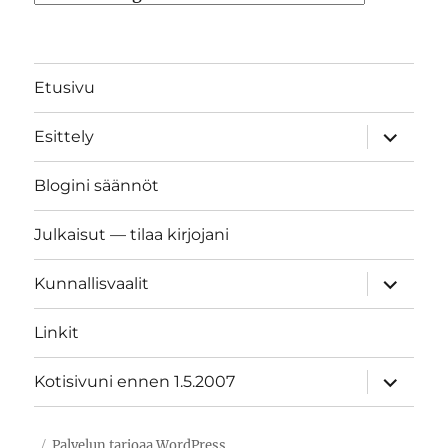
Etusivu
näytä
Esittely
alavalik
Blogini säännöt
Julkaisut — tilaa kirjojani
näytä
Kunnallisvaalit
alavalik
Linkit
näytä
Kotisivuni ennen 1.5.2007
alavalik
Palvelun tarjoaa WordPress