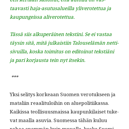
taavasti haja-asu­tusalueil­la yliv­erotet­tua ja
kaupungeis­sa aliverotettua.
Tässä siis alku­peräi­nen tek­s­ti­ni. Se ei vas­taa
täysin sitä, mitä julka­isti­in Talouselämän net­ti­
sivuil­la, kos­ka toim­i­tus on edi­toin­ut tek­stiäni
ja pari kor­jaus­ta tein nyt itsekin.
***
Yksi seli­tys korkeaan Suomen vero­tuk­seen ja
matali­in reaal­i­t­u­loi­hin on alue­poli­ti­ikas­sa.
Kaikissa teol­lisu­us­mais­sa kaupunki­laiset tuke­
vat maal­la asu­via. Suomes­sa tähän kuluu
rahaa enem­män kuin muual­la, kos­ka Suo­mi