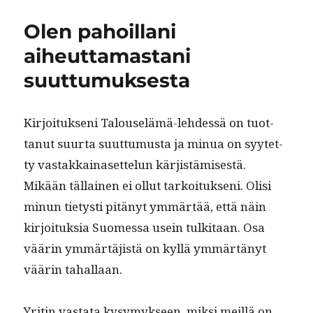
b
r
d
A
r
aluepolitiikka
on
o
I
p
a
Olen pahoillani
erilaista
o
n
p
m
aiheuttamastani
k
suuttumuksesta
Kir­joituk­seni Talouselämä-lehdessä on tuot­
tanut suur­ta suut­tumus­ta ja min­ua on syytet­
ty vas­takkainaset­telun kär­jistämis­es­tä.
Mikään täl­lainen ei ollut tarkoituk­seni. Olisi
min­un tietysti pitänyt ymmärtää, että näin
kir­joituk­sia Suomes­sa usein tulk­i­taan. Osa
väärin ymmärtäjistä on kyl­lä ymmärtänyt
väärin tahallaan.
Yritin vas­ta­ta kysymyk­seen, mik­si meil­lä on