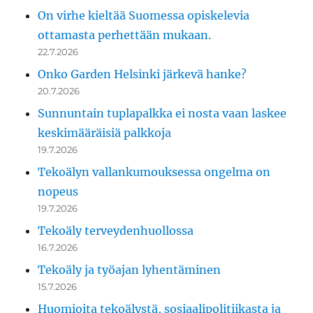
On virhe kieltää Suomessa opiskelevia
ottamasta perhettään mukaan.
22.7.2026
Onko Garden Helsinki järkevä hanke?
20.7.2026
Sunnuntain tuplapalkka ei nosta vaan laskee
keskimääräisiä palkkoja
19.7.2026
Tekoälyn vallankumouksessa ongelma on
nopeus
19.7.2026
Tekoäly terveydenhuollossa
16.7.2026
Tekoäly ja työajan lyhentäminen
15.7.2026
Huomioita tekoälystä, sosiaalipolitiikasta ja