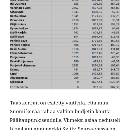
Taas ker­ran on esitet­ty väit­teitä, että muu
Suo­mi kerää rahaa val­tion bud­jetin kaut­ta
Pääkaupunkiseudulle. Viimek­si asi­aa tiedusteli
blogillani nim­imerk­ki Sylt­ty. Seu­raavas­sa on