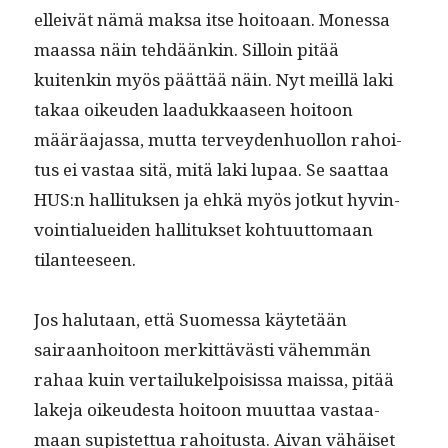
elleivät nämä mak­sa itse hoitoaan. Mon­es­sa
maas­sa näin tehdäänkin. Sil­loin pitää
kuitenkin myös päät­tää näin. Nyt meil­lä laki
takaa oikeu­den laadukkaaseen hoitoon
määräa­jas­sa, mut­ta ter­vey­den­huol­lon rahoi­
tus ei vas­taa sitä, mitä laki lupaa. Se saat­taa
HUS:n hal­li­tuk­sen ja ehkä myös jotkut hyv­in­
voin­tialuei­den hal­li­tuk­set kohtu­ut­tomaan
tilanteeseen.
Jos halu­taan, että Suomes­sa käytetään
sairaan­hoitoon merkit­tävästi vähem­män
rahaa kuin ver­tailukelpoi­sis­sa mais­sa, pitää
lake­ja oikeud­es­ta hoitoon muut­taa vas­taa­
maan supis­tet­tua rahoi­tus­ta. Aivan vähäiset