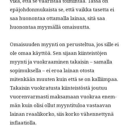
vika, että se vääristää toim­intaa. Tässä on
epäjo­hdon­mukaista se, että vaik­ka taset­ta ei
saa huonon­taa otta­mal­la lainaa, sitä saa
huonon­taa myymäl­lä omaisuutta.
Omaisu­u­den myyn­ti on perustel­tua, jos sille ei
ole omaa käyt­töä. Sen sijaan kiin­teistö­jen
myyn­ti ja vuokraami­nen takaisin – samal­la
sopimuk­sel­la – ei eroa lainan oto­s­ta
mitenkään muuten kuin että se on kalli­im­paa.
Takaisin vuokra­tus­ta kiin­teistöstä joutuu
vuoren­var­masti mak­samaan vuokraa enem­
män kuin olisi ollut myyn­ti­t­u­loa vas­taa­van
lainan reaa­liko­rko, siis korko vähen­net­tynä
inflaatiolla.