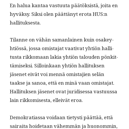
En halua kan­taa vas­tu­u­ta päätök­sistä, joi­ta en
hyväksy. Sik­si olen päät­tänyt ero­ta HUS:n
hallituksesta.
Tilanne on vähän saman­lainen kuin osakey­
htiössä, jos­sa omis­ta­jat vaa­ti­vat yhtiön hal­li­
tus­ta rikko­maan lakia yhtiön talouden pönkit­
tämisek­si. Sil­loinkaan yhtiön hal­li­tuk­sen
jäsenet eivät voi men­nä omis­ta­jien selän
taakse ja sanoa, että en minä vaan omis­ta­jat.
Hal­li­tuk­sen jäsenet ovat juridises­sa vas­tu­us­sa
lain rikkomis­es­ta, elleivät eroa.
Demokra­ti­as­sa voidaan tietysti päät­tää, että
sairai­ta hoide­taan vähem­män ja huonom­min,