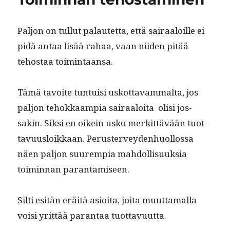
hallituksesta?
k
Paljon on tul­lut palautet­ta, että sairaaloille ei
pidä antaa lisää rahaa, vaan niiden pitää
tehostaa toimintaansa.
Tämä tavoite tun­tu­isi uskot­tavam­mal­ta, jos
paljon tehokkaampia sairaaloi­ta olisi jos­
sakin. Sik­si en oikein usko merkit­tävään tuot­
tavu­us­loikkaan. Peruster­vey­den­huol­los­sa
näen paljon suurem­pia mah­dol­lisuuk­sia
toimin­nan parantamiseen.
Silti esitän eräitä asioi­ta, joi­ta muut­ta­mal­la
voisi yrit­tää paran­taa tuottavuutta.