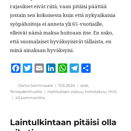
rajauk­set eivät riitä, vaan pitäisi päät­tää
jostain sen kokois­es­ta kuin että nykyaikaisia
syöpähoito­ja ei anneta yli 65-vuo­ti­aille,
elleivät nämä mak­sa hoitoaan itse. En usko,
että suo­ma­laiset hyväksy­i­sivät täl­laista, en
minä ainakaan hyväksyisi.
F
T
E
Li
W
T
S
a
w
m
n
h
el
h
c
it
ai
k
at
e
a
Kirjoittaja
Julkaistu
Kategoriat
Osmo Soininvaara
13.6.2024
sote
,
Avainsanat
Terveydenhuolto
Hallituksen vastuu
,
hoitotakuu
,
HUS
e
te
l
e
s
g
re
artikkeliin
45 kommenttia
b
r
d
A
r
Eroan
HUS:n
o
I
p
a
hallituksesta
Laintulkintaan pitäisi olla
o
n
p
m