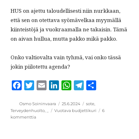
HUS on ajet­tu taloudel­lis­es­ti niin nurkkaan,
että sen on otet­ta­va syömävelkaa myymäl­lä
kiin­teistöjä ja vuokraa­mal­la ne takaisin. Tämä
on aivan hul­lua, mut­ta pakko mikä pakko.
Onko val­tio­val­ta vain tyh­mä, vai onko tässä
jokin piilotet­tu agenda?
F
T
E
Li
W
T
S
a
w
m
n
h
el
h
c
it
ai
k
at
e
a
Kirjoittaja
Julkaistu
Kategoriat
Osmo Soininvaara
25.6.2024
sote
,
Avainsanat
Terveydenhuolto
,
_
Vuotava budjettikuri
6
e
te
l
e
s
g
re
artikkeliin
kommenttia
b
r
d
A
r
Jäähyväiset
HUS:lle
o
I
p
a
(6)