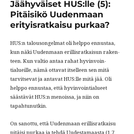
Jäähyväiset HUS:lle (5):
o
n
p
m
Omaisuuden
myynti
Pitäisikö Uudenmaan
k
erityisratkaisu purkaa?
HUS:n talousongel­mat oli help­po ennus­taa,
kun näki Uuden­maan eril­lis­ratkaisun rak­en­
teen. Kun val­tio antaa rahat hyv­in­voin­
tialueille, nämä otta­vat itselleen sen mitä
tarvit­se­vat ja anta­vat HUS:lle mitä jää. Oli
help­po ennus­taa, että hyv­in­voin­tialueet
säästävät HUS:n menois­sa, ja niin on
tapahtunutkin.
On san­ot­tu, että Uuden­maan eril­lis­ratkaisu
pitäisi purkaa ja tehdä Uud­esta­maas­ta (1,7