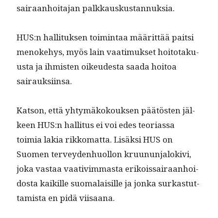
sairaan­hoita­jan palkkauskustannuksia.
HUS:n hal­li­tuk­sen toim­intaa määrit­tää pait­si
menoke­hys, myös lain vaa­timuk­set hoito­taku­
us­ta ja ihmis­ten oikeud­es­ta saa­da hoitoa
sairauksiinsa.
Kat­son, että yhtymäkok­ouk­sen päätösten jäl­
keen HUS:n hal­li­tus ei voi edes teo­ri­as­sa
toimia lakia rikko­mat­ta. Lisäk­si HUS on
Suomen ter­vey­den­huol­lon kru­u­nun­jalokivi,
joka vas­taa vaa­tivim­mas­ta erikois­sairaan­hoi­
dos­ta kaikille suo­ma­laisille ja jon­ka surkas­tut­
tamista en pidä viisaana.