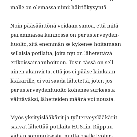
malle on ole­mas­sa nimi: häiriökysyntä.
Noin pääsään­tönä voidaan sanoa, että mitä
parem­mas­sa kun­nos­sa on peruster­vey­den­
huolto, sitä enem­män se kyke­nee hoita­maan
sel­l­aisia poti­lai­ta, joi­ta nyt on lähetet­tävä
erikois­sairaan­hoitoon. Tosin tässä on sel­l­
ainen akan­vir­ta, että jos ei pääse lainkaan
lääkärille, ei voi saa­da lähetet­tä, joten jos
peruster­vey­den­huolto kohe­nee surkeas­ta
vält­täväk­si, lähet­tei­den määrä voi nousta.
Myös yksi­ty­is­lääkärit ja työter­veyslääkärit
saa­vat lähet­tää poti­lai­ta HUS:iin. Riip­puu
vähän sopimuk­ses­ta, mut­ta osalle työter­