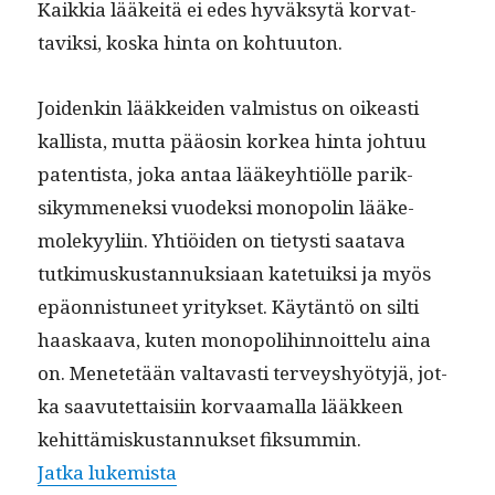
Kaikkia lääkeitä ei edes hyväksytä kor­vat­
taviksi, kos­ka hin­ta on kohtuuton.
Joidenkin lääkkei­den valmis­tus on oikeasti
kallista, mut­ta pääosin korkea hin­ta johtuu
paten­tista, joka antaa lääkey­htiölle parik­
sikymmenek­si vuodek­si monop­o­lin lääke­
molekyyli­in. Yhtiöi­den on tietysti saata­va
tutkimuskus­tan­nuk­si­aan kate­tuik­si ja myös
epäon­nis­tuneet yri­tyk­set. Käytän­tö on silti
haaskaa­va, kuten monop­o­li­hin­noit­telu aina
on. Menetetään val­tavasti ter­veyshyö­tyjä, jot­
ka saavutet­taisi­in kor­vaa­mal­la lääk­keen
kehit­tämiskus­tan­nuk­set fik­sum­min.
“Lääkkei­den haaskaa­va hinnoittel
Jat­ka lukemista