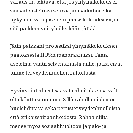
varaus on tehtävä, että jos yhtymäkok­ous ei
saa vahvis­te­tuk­si seu­raa­jani val­in­taa eikä
nykyi­nen vara­jäse­neni pääse kok­ouk­seen, ei
sitä paikkaa voi tyhjäk­sikään jättää.
Jätin paikkani protestik­si yhtymäkok­ouk­sen
päätök­ses­tä HUS:n meno­raamik­si. Tämä
asetel­ma vaatii sel­ven­tämistä niille, jot­ka eivät
tunne ter­vey­den­huol­lon rahoitusta.
Hyv­in­voin­tialueet saa­vat rahoituk­sen­sa val­ti­
ol­ta könt­tä­sum­mana. Sil­lä rahal­la niiden on
huole­hdit­ta­va sekä peruster­vey­den­huol­loista
että erikois­sairaan­hoi­dos­ta. Rahaa niiltä
menee myös sosi­aal­i­huoltoon ja palo- ja