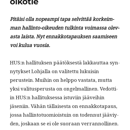
oikotie
k
Pitäisi olla nopeampi tapa selvit­tää korkeim­
man hallinto-oikeu­den tulk­in­ta voimas­sa olev­
as­ta laista. Nyt ennakko­ta­pauk­sen saamiseen
voi kulua vuosia.
HUS:n hal­li­tuk­sen päätök­ses­tä lakkaut­taa syn­
ny­tyk­set Loh­jal­la on valitet­tu lukuisin
perustein. Mui­hin on help­po vas­ta­ta, mut­ta
yksi val­i­tus­pe­rus­ta on ongel­malli­nen. Vedot­ti­
in HUS:n hal­li­tuk­ses­sa istu­vi­in jäävei­hin
jäseni­in. Vähän täl­lais­es­ta on ennakko­ta­paus,
jos­sa hallinto­tuomiois­tu­in on toden­nut jääviy­
den, joskaan se ei ole suo­raan verrannollinen.