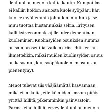
den­huol­lon meno­ja kah­ta kaut­ta. Kun poti­las
ei kalli­in hoidon ansios­ta kuole syöpään, hän
kuolee myöhem­min johonkin muuhun ja se
muu tuot­taa kus­tan­nuk­sia sekin. Eri­tyisen
kalli­ik­si veron­mak­sajille tulee demen­ti­aan
kuolem­i­nen. Kuolin­syi­den osuuk­sien sum­ma
on sata pros­ent­tia, vaik­ka eräs lehti ker­ran
ihmette­likin, mik­si muiden kuolin­syi­den osu­us
on kas­vanut, kun syöpäkuolemien osu­us on
pienentynyt.
Menot tule­vat siis vääjäämät­tä kas­va­maan,
mikä ei tarkoi­ta, etteikö niiden kasvua pitäisi
yrit­tää hillitä, pikem­minkin päin­vas­toin.
Paras keino hillitä ter­vey­den­huol­lon meno­ja