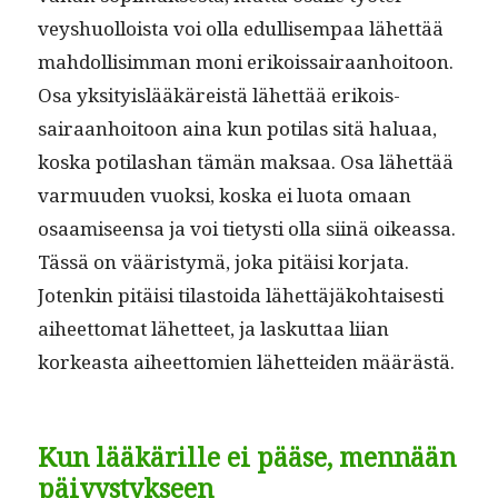
veyshuol­loista voi olla edullisem­paa lähet­tää
mah­dol­lisim­man moni erikois­sairaan­hoitoon.
Osa yksi­ty­is­lääkäreistä lähet­tää erikois­
sairaan­hoitoon aina kun poti­las sitä halu­aa,
kos­ka poti­lashan tämän mak­saa. Osa lähet­tää
var­muu­den vuok­si, kos­ka ei luo­ta omaan
osaamiseen­sa ja voi tietysti olla siinä oike­as­sa.
Tässä on vääristymä, joka pitäisi kor­ja­ta.
Jotenkin pitäisi tilas­toi­da lähet­täjäko­htais­es­ti
aiheet­tomat lähet­teet, ja laskut­taa liian
korkeas­ta aiheet­tomien lähet­tei­den määrästä.
Kun lääkärille ei pääse, mennään
päivystykseen