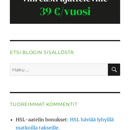
ETSI BLOGIN SISÄLLÖSTÄ
HA
Etsi:
TUOREIMMAT KOMMENTIT
HSL-aatelin bonukset
:
HSL häviää lyhyillä
matkoilla takseille.