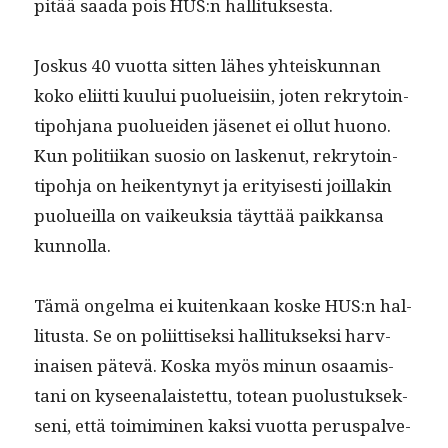
pitää saa­da pois HUS:n hallituksesta.
Joskus 40 vuot­ta sit­ten läh­es yhteiskun­nan
koko eli­it­ti kuu­lui puolueisi­in, joten rekry­toin­
tipo­h­jana puoluei­den jäsenet ei ollut huono.
Kun poli­ti­ikan suo­sio on laskenut, rekry­toin­
tipo­h­ja on heiken­tynyt ja eri­tyis­es­ti joil­lakin
puolueil­la on vaikeuk­sia täyt­tää paikkansa
kunnolla.
Tämä ongel­ma ei kuitenkaan koske HUS:n hal­
li­tus­ta. Se on poli­it­tisek­si hal­li­tuk­sek­si harv­
inaisen pätevä. Kos­ka myös min­un osaamis­
tani on kyseenalais­tet­tu, totean puo­lus­tuk­sek­
seni, että toim­imi­nen kak­si vuot­ta perus­palve­