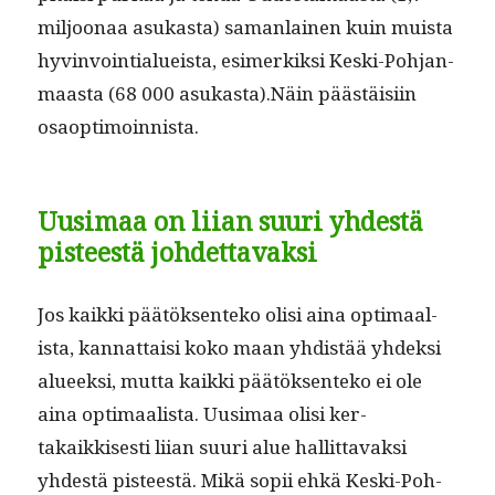
miljoon­aa asukas­ta) saman­lainen kuin muista
hyv­in­voin­tialueista, esimerkik­si Kes­ki-Poh­jan­
maas­ta (68 000 asukasta).Näin päästäisi­in
osaoptimoinnista.
Uusimaa on liian suuri yhdestä
pisteestä johdettavaksi
Jos kaik­ki päätök­sen­teko olisi aina opti­maal­
ista, kan­nat­taisi koko maan yhdis­tää yhdek­si
alueek­si, mut­ta kaik­ki päätök­sen­teko ei ole
aina opti­maal­ista. Uusi­maa olisi ker­
takaikkises­ti liian suuri alue hal­lit­tavak­si
yhdestä pis­teestä. Mikä sopii ehkä Kes­ki-Poh­