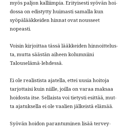
myös paljon kalli­impia. Eri­tyis­es­ti syövän hoi­
dos­sa on edis­tyt­ty huimasti samal­la kun
syöpälääkkei­den hin­nat ovat nousseet
nopeasti.
Voisin kir­joit­taa tässä lääkkei­den hin­noit­telus­
ta, mut­ta säästän aiheen kolum­ni­i­ni
Talouselämä-lehdessä.
Ei ole real­is­tista ajatel­la, ettei uusia hoito­ja
tar­jot­taisi kuin niille, joil­la on varaa mak­saa
hoi­dos­ta itse. Sel­l­aista voi tietysti esit­tää, mut­
ta ajatuk­sel­la ei ole vaalien jälkeistä elämää.
Syövän hoidon paran­tu­mi­nen lisää ter­vey­