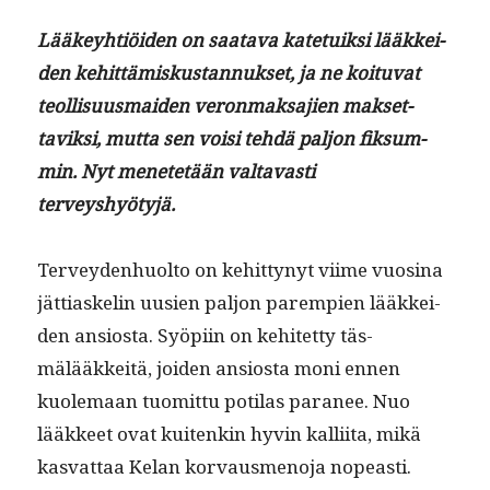
Lääkey­htiöi­den on saata­va kate­tuik­si lääkkei­
den kehit­tämiskus­tan­nuk­set, ja ne koitu­vat
teol­lisu­us­maid­en veron­mak­sajien mak­set­
taviksi, mut­ta sen voisi tehdä paljon fik­sum­
min. Nyt menetetään val­tavasti
terveyshyötyjä.
Ter­vey­den­huolto on kehit­tynyt viime vuosi­na
jät­ti­aske­lin uusien paljon parem­pi­en lääkkei­
den ansios­ta. Syöpi­in on kehitet­ty täs­
mälääkkeitä, joiden ansios­ta moni ennen
kuole­maan tuomit­tu poti­las para­nee. Nuo
lääk­keet ovat kuitenkin hyvin kalli­ita, mikä
kas­vat­taa Kelan kor­vaus­meno­ja nopeasti.