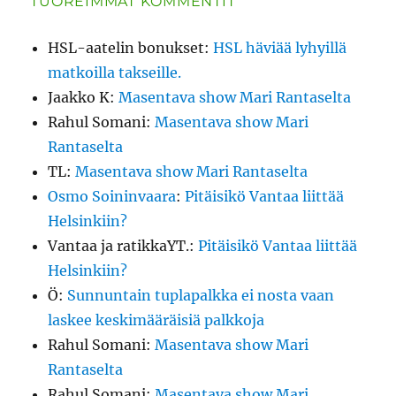
TUOREIMMAT KOMMENTIT
HSL-aatelin bonukset
:
HSL häviää lyhyillä
matkoilla takseille.
Jaakko K
:
Masentava show Mari Rantaselta
Rahul Somani
:
Masentava show Mari
Rantaselta
TL
:
Masentava show Mari Rantaselta
Osmo Soininvaara
:
Pitäisikö Vantaa liittää
Helsinkiin?
Vantaa ja ratikkaYT.
:
Pitäisikö Vantaa liittää
Helsinkiin?
Ö
:
Sunnuntain tuplapalkka ei nosta vaan
laskee keskimääräisiä palkkoja
Rahul Somani
:
Masentava show Mari
Rantaselta
Rahul Somani
:
Masentava show Mari