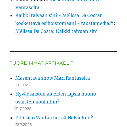
Rantaselta
Kaikki taivaan sini - Mélissa Da Costan
koskettava esikoisromaani - taustamedia.fi
:
Mélissa Da Costa: Kaikki taivaan sini
TUOREIMMAT ARTIKKELIT
Masentava show Mari Rantaselta
2.8.2026
Hyväosaisten alueiden lapsia huono-
osaisten kouluihin?
31.7.2026
Pitäisikö Vantaa liittää Helsinkiin?
23.7.2026