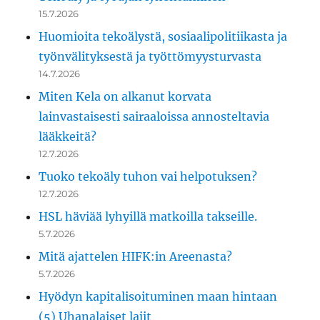
15.7.2026
Huomioita tekoälystä, sosiaalipolitiikasta ja
työnvälityksestä ja työttömyysturvasta
14.7.2026
Miten Kela on alkanut korvata
lainvastaisesti sairaaloissa annosteltavia
lääkkeitä?
12.7.2026
Tuoko tekoäly tuhon vai helpotuksen?
12.7.2026
HSL häviää lyhyillä matkoilla takseille.
5.7.2026
Mitä ajattelen HIFK:in Areenasta?
5.7.2026
Hyödyn kapitalisoituminen maan hintaan
(5) Uhanalaiset lajit