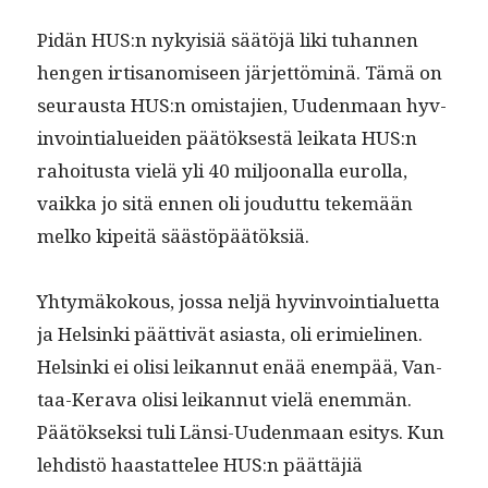
Pidän HUS:n nyky­isiä säätöjä liki tuhan­nen
hen­gen irti­sanomiseen jär­jet­töminä. Tämä on
seu­raus­ta HUS:n omis­ta­jien, Uuden­maan hyv­
in­voin­tialuei­den päätök­ses­tä leika­ta HUS:n
rahoi­tus­ta vielä yli 40 miljoon­al­la eurol­la,
vaik­ka jo sitä ennen oli joudut­tu tekemään
melko kipeitä säästöpäätöksiä.
Yhtymäkok­ous, jos­sa neljä hyv­in­voin­tialuet­ta
ja Helsin­ki päät­tivät asi­as­ta, oli erim­ieli­nen.
Helsin­ki ei olisi leikan­nut enää enem­pää, Van­
taa-Ker­a­va olisi leikan­nut vielä enem­män.
Päätök­sek­si tuli Län­si-Uuden­maan esi­tys. Kun
lehdis­tö haas­tat­telee HUS:n päät­täjiä