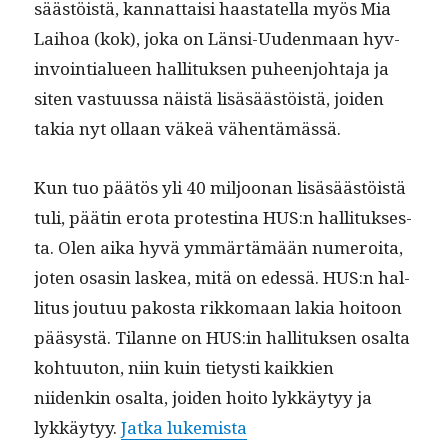
säästöistä, kan­nat­taisi haas­tatel­la myös Mia
Lai­hoa (kok), joka on Län­si-Uuden­maan hyv­
in­voin­tialueen hal­li­tuk­sen puheen­jo­hta­ja ja
siten vas­tu­us­sa näistä lisäsäästöistä, joiden
takia nyt ollaan väkeä vähentämässä.
Kun tuo päätös yli 40 miljoo­nan lisäsäästöistä
tuli, päätin ero­ta protesti­na HUS:n hal­li­tuk­ses­
ta. Olen aika hyvä ymmärtämään numeroi­ta,
joten osasin laskea, mitä on edessä. HUS:n hal­
li­tus joutuu pakos­ta rikko­maan lakia hoitoon
pääsys­tä. Tilanne on HUS:in hal­li­tuk­sen osalta
kohtu­u­ton, niin kuin tietysti kaikkien
niidenkin osalta, joiden hoito lykkäy­tyy ja
“Tämän takia erosin HUS
lykkäy­tyy.
Jat­ka lukemista