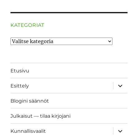
KATEGORIAT
Kategoriat
Etusivu
näytä
Esittely
alavalik
Blogini säännöt
Julkaisut — tilaa kirjojani
näytä
Kunnallisvaalit
alavalik