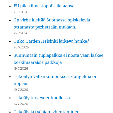
EU pilaa ilmastopolitiikkaansa
22.7.2026
On virhe kieltää Suomessa opiskelevia
ottamasta perhettään mukaan.
22.7.2026
Onko Garden Helsinki järkevä hanke?
20.7.2026
Sunnuntain tuplapalkka ei nosta vaan laskee
keskimääräisiä palkkoja
19.7.2026
Tekoälyn vallankumouksessa ongelma on
nopeus
19.7.2026
Tekoäly terveydenhuollossa
16.7.2026
Tekoäly ja työajan lyhentäminen