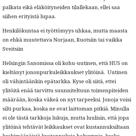
palkata eikä eläköi­tynei­den tilallekaan, ellei saa
siihen eri­ty­istä lupaa.
Henkilökun­taa ei työt­tömyys uhkaa, mut­ta maas­ta
on ehkä muutet­ta­va Nor­jaan, Ruot­si­in tai vaik­ka
Sveitsiin
Helsin­gin Sanomis­sa oli kohu-uuti­nen, että HUS on
kieltänyt jonon­purkuleikkauk­set ylitöinä. Uuti­nen
oli vähin­täänkin epä­tark­ka. Kyse oli siitä, ettei
ylitöitä enää tarvit­tu suun­nitel­tu­un toimen­pitei­den
määrään, kos­ka väkeä on nyt tarpeek­si. Jono­ja voisi
silti purkaa, kos­ka ne ovat lait­toman pitk­iä. Min­ul­la
ei ole tästä tarkko­ja luku­ja, mut­ta luulisin, että jopa
ylitöinä tehtävät leikkauk­set ovat kus­tan­nuk­sil­taan
keskimääräisiä kus­tan­nuk­sia halvem­pia, kos­ka