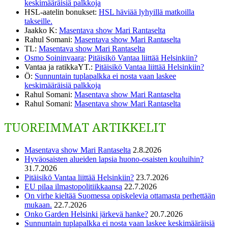
keskimääräisiä palkkoja
HSL-aatelin bonukset
:
HSL häviää lyhyillä matkoilla
takseille.
Jaakko K
:
Masentava show Mari Rantaselta
Rahul Somani
:
Masentava show Mari Rantaselta
TL
:
Masentava show Mari Rantaselta
Osmo Soininvaara
:
Pitäisikö Vantaa liittää Helsinkiin?
Vantaa ja ratikkaYT.
:
Pitäisikö Vantaa liittää Helsinkiin?
Ö
:
Sunnuntain tuplapalkka ei nosta vaan laskee
keskimääräisiä palkkoja
Rahul Somani
:
Masentava show Mari Rantaselta
Rahul Somani
:
Masentava show Mari Rantaselta
TUOREIMMAT ARTIKKELIT
Masentava show Mari Rantaselta
2.8.2026
Hyväosaisten alueiden lapsia huono-osaisten kouluihin?
31.7.2026
Pitäisikö Vantaa liittää Helsinkiin?
23.7.2026
EU pilaa ilmastopolitiikkaansa
22.7.2026
On virhe kieltää Suomessa opiskelevia ottamasta perhettään
mukaan.
22.7.2026
Onko Garden Helsinki järkevä hanke?
20.7.2026
Sunnuntain tuplapalkka ei nosta vaan laskee keskimääräisiä