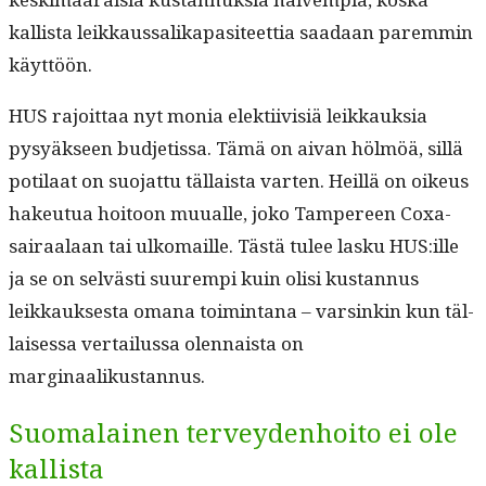
kallista leikkaus­sa­lika­p­a­siteet­tia saadaan parem­min
käyttöön.
HUS rajoit­taa nyt monia elek­ti­ivisiä leikkauk­sia
pysyäk­seen bud­jetis­sa. Tämä on aivan hölmöä, sil­lä
poti­laat on suo­jat­tu täl­laista varten. Heil­lä on oikeus
hakeu­tua hoitoon muualle, joko Tam­pereen Coxa-
sairaalaan tai ulko­maille. Tästä tulee lasku HUS:ille
ja se on selvästi suurem­pi kuin olisi kus­tan­nus
leikkauk­ses­ta omana toim­intana – varsinkin kun täl­
laises­sa ver­tailus­sa olen­naista on
marginaalikustannus.
Suomalainen terveydenhoito ei ole
kallista