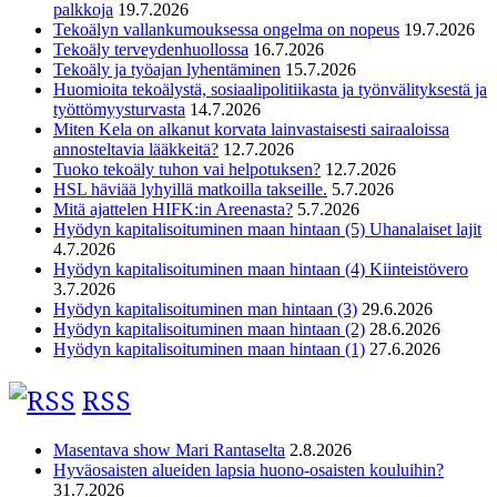
palkkoja
19.7.2026
Tekoälyn vallankumouksessa ongelma on nopeus
19.7.2026
Tekoäly terveydenhuollossa
16.7.2026
Tekoäly ja työajan lyhentäminen
15.7.2026
Huomioita tekoälystä, sosiaalipolitiikasta ja työnvälityksestä ja
työttömyysturvasta
14.7.2026
Miten Kela on alkanut korvata lainvastaisesti sairaaloissa
annosteltavia lääkkeitä?
12.7.2026
Tuoko tekoäly tuhon vai helpotuksen?
12.7.2026
HSL häviää lyhyillä matkoilla takseille.
5.7.2026
Mitä ajattelen HIFK:in Areenasta?
5.7.2026
Hyödyn kapitalisoituminen maan hintaan (5) Uhanalaiset lajit
4.7.2026
Hyödyn kapitalisoituminen maan hintaan (4) Kiinteistövero
3.7.2026
Hyödyn kapitalisoituminen man hintaan (3)
29.6.2026
Hyödyn kapitalisoituminen maan hintaan (2)
28.6.2026
Hyödyn kapitalisoituminen maan hintaan (1)
27.6.2026
RSS
Masentava show Mari Rantaselta
2.8.2026
Hyväosaisten alueiden lapsia huono-osaisten kouluihin?
31.7.2026