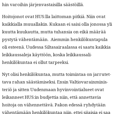
hin varoi­hin jär­jen­vas­taisil­la säästöillä.
Hoito­jonot ovat HUS:lla lait­toman pitk­iä. Niin ovat
kaikkial­la muual­lakin. Kukaan ei saisi olla jonos­sa yli
kuut­ta kuukaut­ta, mut­ta tuhan­sia on eikä määrää
pystytä vähen­tämään. Aiem­min henkilökun­ta­pu­la
oli esteenä. Uudessa Sil­ta­sairaalas­sa ei saatu kaikkia
leikkaus­sale­ja käyt­töön, kos­ka leikkaus­sal­i­
henkilökun­taa ei ollut tarpeeksi.
Nyt olisi henkilökun­taa, mut­ta toim­intaa on jar­rutet­
ta­va rahan säästämisek­si. Ensin Val­tio­varain­min­is­
ter­iö ja sit­ten Uuden­maan hyv­in­voin­tialueet ovat
leikan­neet HUS:in bud­jet­tia niin, että annet­tavia
hoito­ja on vähen­net­tävä. Pakon edessä ryhdytään
vähen­tämään henkilökun­taa niin, ettei sijaisia ei saa