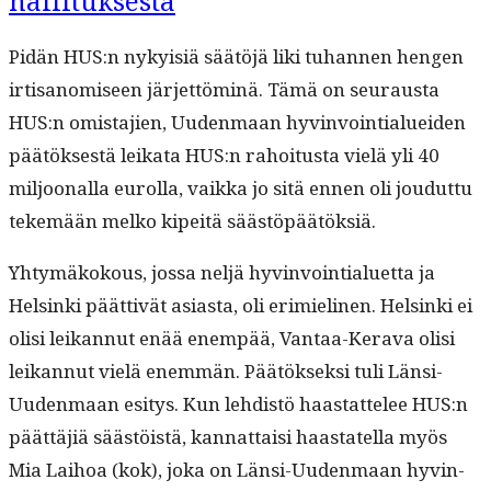
hallituksesta
Pidän HUS:n nyky­isiä säätöjä liki tuhan­nen hen­gen
irti­sanomiseen jär­jet­töminä. Tämä on seu­raus­ta
HUS:n omis­ta­jien, Uuden­maan hyv­in­voin­tialuei­den
päätök­ses­tä leika­ta HUS:n rahoi­tus­ta vielä yli 40
miljoon­al­la eurol­la, vaik­ka jo sitä ennen oli joudut­tu
tekemään melko kipeitä säästöpäätöksiä.
Yhtymäkok­ous, jos­sa neljä hyv­in­voin­tialuet­ta ja
Helsin­ki päät­tivät asi­as­ta, oli erim­ieli­nen. Helsin­ki ei
olisi leikan­nut enää enem­pää, Van­taa-Ker­a­va olisi
leikan­nut vielä enem­män. Päätök­sek­si tuli Län­si-
Uuden­maan esi­tys. Kun lehdis­tö haas­tat­telee HUS:n
päät­täjiä säästöistä, kan­nat­taisi haas­tatel­la myös
Mia Lai­hoa (kok), joka on Län­si-Uuden­maan hyv­in­