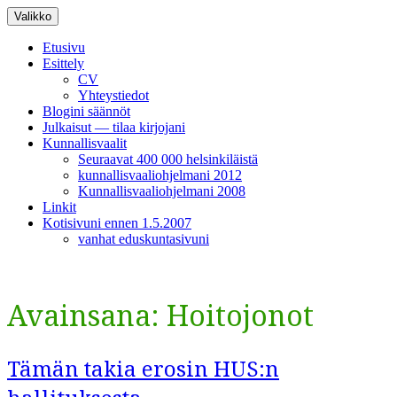
Siirry
Valikko
sisältöön
Etusivu
Esittely
CV
Yhteystiedot
Blogini säännöt
Julkaisut — tilaa kirjojani
Kunnallisvaalit
Seuraavat 400 000 helsinkiläistä
kunnallisvaaliohjelmani 2012
Kunnallisvaaliohjelmani 2008
Linkit
Kotisivuni ennen 1.5.2007
vanhat eduskuntasivuni
Avainsana:
Hoitojonot
Tämän takia erosin HUS:n