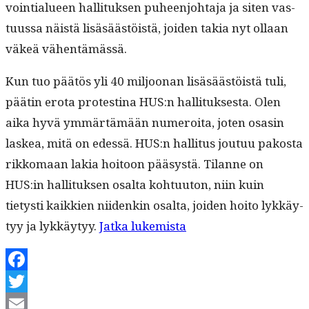
voin­tialueen hal­li­tuk­sen puheen­jo­hta­ja ja siten vas­
tu­us­sa näistä lisäsäästöistä, joiden takia nyt ollaan
väkeä vähentämässä.
Kun tuo päätös yli 40 miljoo­nan lisäsäästöistä tuli,
päätin ero­ta protesti­na HUS:n hal­li­tuk­ses­ta. Olen
aika hyvä ymmärtämään numeroi­ta, joten osasin
laskea, mitä on edessä. HUS:n hal­li­tus joutuu pakos­ta
rikko­maan lakia hoitoon pääsys­tä. Tilanne on
HUS:in hal­li­tuk­sen osalta kohtu­u­ton, niin kuin
tietysti kaikkien niidenkin osalta, joiden hoito lykkäy­
“Tämän
tyy ja lykkäy­tyy.
Jat­ka lukemista
takia
erosin
Facebook
HUS:n
Twitter
hallituksesta”