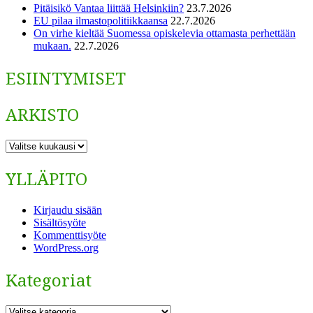
Pitäisikö Vantaa liittää Helsinkiin?
23.7.2026
EU pilaa ilmastopolitiikkaansa
22.7.2026
On virhe kieltää Suomessa opiskelevia ottamasta perhettään
mukaan.
22.7.2026
ESIINTYMISET
ARKISTO
ARKISTO
YLLÄPITO
Kirjaudu sisään
Sisältösyöte
Kommenttisyöte
WordPress.org
Kategoriat
Kategoriat