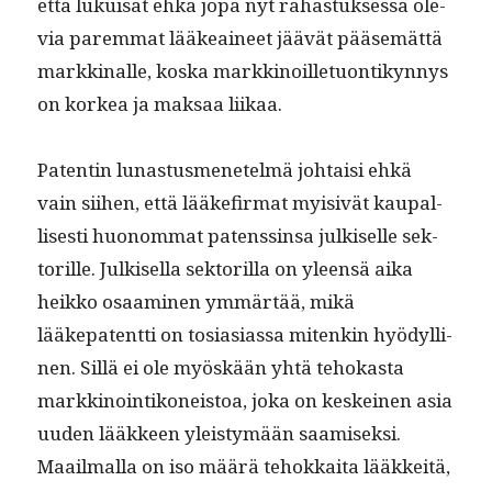
että lukuisat ehkä jopa nyt rahas­tuk­ses­sa ole­
via parem­mat lääkeaineet jäävät pääsemät­tä
markki­nalle, kos­ka markki­noil­letuon­tikyn­nys
on korkea ja mak­saa liikaa.
Patentin lunas­tus­menetelmä johtaisi ehkä
vain siihen, että lääke­fir­mat myi­sivät kau­pal­
lis­es­ti huonom­mat patenssin­sa julkiselle sek­
to­rille. Julkisel­la sek­to­ril­la on yleen­sä aika
heikko osaami­nen ymmärtää, mikä
lääkepatent­ti on tosi­asi­as­sa mitenkin hyödylli­
nen. Sil­lä ei ole myöskään yhtä tehokas­ta
markki­noin­tikoneis­toa, joka on keskeinen asia
uuden lääk­keen yleistymään saamisek­si.
Maail­mal­la on iso määrä tehokkai­ta lääkkeitä,