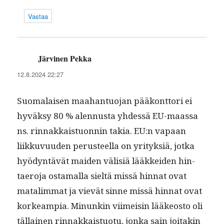
Vastaa
Järvinen Pekka
sanoo:
12.8.2024 22:27
Suo­ma­laisen maa­han­tuo­jan pääkont­tori ei
hyväksy 80 % alen­nus­ta yhdessä EU-maas­sa
ns. rin­nakkaistuon­nin takia. EU:n vapaan
liikku­vu­u­den perus­teel­la on yri­tyk­siä, jot­ka
hyö­dyn­tävät maid­en välisiä lääkkei­den hin­
taero­ja osta­mal­la sieltä mis­sä hin­nat ovat
matal­im­mat ja vievät sinne mis­sä hin­nat ovat
korkeampia. Min­unkin viimeisin lääkeosto oli
täl­lainen rin­nakkaistuo­tu, jon­ka sain joitakin