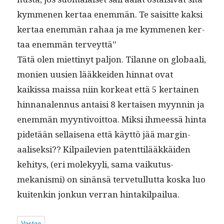
kymme­nen ker­taa enem­män. Te saisitte kak­si
ker­taa enem­män rahaa ja me kymme­nen ker­
taa enem­män terveyttä”
Tätä olen miet­tinyt paljon. Tilanne on globaali,
monien uusien lääkkei­den hin­nat ovat
kaikissa mais­sa niin korkeat että 5 ker­tainen
hin­nanalen­nus antaisi 8 ker­taisen myyn­nin ja
enem­män myyn­tivoit­toa. Mik­si ihmeessä hin­ta
pide­tään sel­l­aise­na että käyt­tö jää mar­gin­
aalisek­si?? Kil­paile­vien patent­tilääkkäi­den
kehi­tys, (eri molekyyli, sama vaiku­tus­
mekanis­mi) on sinän­sä ter­ve­tul­lut­ta kos­ka luo
kuitenkin jonkun ver­ran hintakilpailua.
Vastaa