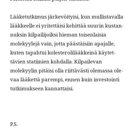
Lääke­tutkimus järkevöi­ty­isi, kun mullis­taval­la
lääk­keelle ei yritet­täisi kehit­tää suurin kus­tan­
nuksin kil­pail­i­joik­si hie­man toisen­laisia
molekyyle­jä vain, jot­ta päästäisi­in apa­jalle,
kuten tapah­tui koles­tero­lilääkkeinä käytet­
tävien sta­ti­inien kohdal­la. Kil­pail­e­van
molekyylin pitäisi olla riit­tävästi ole­mas­sa ole­
vaa lääket­tä parem­pi, ennen kuin investoin­ti
tutkimuk­seen kannattaisi.
P.S.