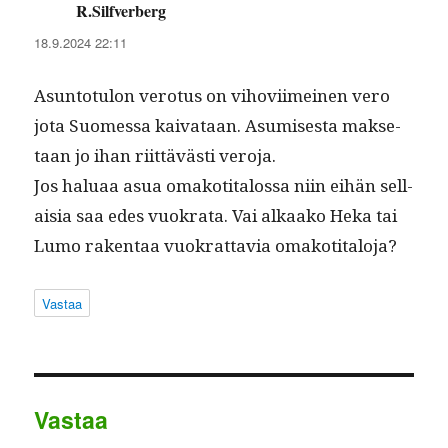
R.Silfverberg
sanoo:
18.9.2024 22:11
Asun­to­tu­lon vero­tus on vihovi­imeinen vero
jota Suomes­sa kai­vataan. Asumis­es­ta mak­se­
taan jo ihan riit­tävästi veroja.
Jos halu­aa asua omakoti­talos­sa niin eihän sel­l­
aisia saa edes vuokra­ta. Vai alka­ako Heka tai
Lumo rak­en­taa vuokrat­tavia omakotitaloja?
Vastaa
Vastaa