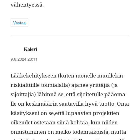
vähentyessä.
Vastaa
Kalevi
sanoo:
9.8.2024 23:11
Lääkeke­hi­tyk­seen (kuten mon­elle muullekin
riskialt­ti­ille toimi­alal­la) aja­nee yrit­täjiä (ja
sijoit­ta­jia) lähin­nä se, että sijoite­tulle pääo­ma­
lle on keskimäärin saatavil­la hyvä tuot­to. Oma
käsi­tyk­seni on se,että lupaavien pro­jek­tien
oikeudet oste­taan siinä kohtaa, kun niiden
onnis­tu­mi­nen on melko toden­näköistä, mut­ta