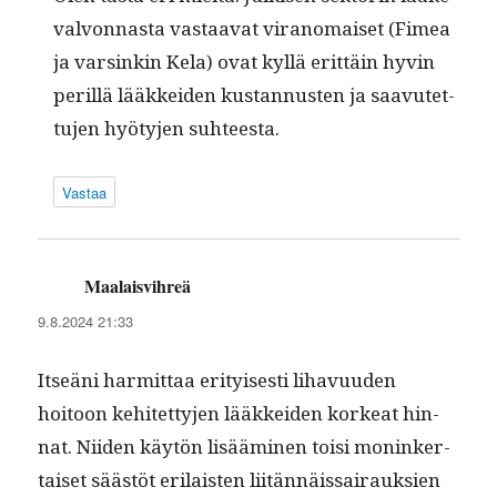
valvon­nas­ta vas­taa­vat vira­nomaiset (Fimea
ja varsinkin Kela) ovat kyl­lä erit­täin hyvin
per­il­lä lääkkei­den kus­tan­nusten ja saavutet­
tu­jen hyö­ty­jen suhteesta.
Vastaa
Maalaisvihreä
sanoo:
9.8.2024 21:33
Itseäni har­mit­taa eri­tyis­es­ti lihavu­u­den
hoitoon kehitet­ty­jen lääkkei­den korkeat hin­
nat. Niiden käytön lisäämi­nen toisi moninker­
taiset säästöt eri­lais­ten liitän­näis­sairauk­sien