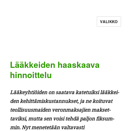
VALIKKO
Lääkkeiden haaskaava
hinnoittelu
Lääkey­htiöi­den on saata­va kate­tuik­si lääkkei­
den kehit­tämiskus­tan­nuk­set, ja ne koitu­vat
teol­lisu­us­maid­en veron­mak­sajien mak­set­
taviksi, mut­ta sen voisi tehdä paljon fik­sum­
min. Nyt menetetään val­tavasti