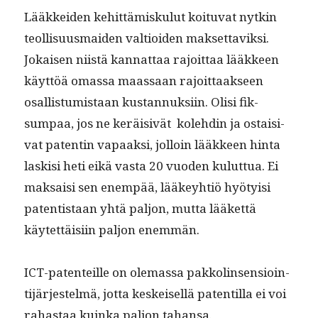
Lääkkei­den kehit­tämisku­lut koitu­vat nytkin
teol­lisu­us­maid­en val­tioiden mak­set­taviksi.
Jokaisen niistä kan­nat­taa rajoit­taa lääk­keen
käyt­töä omas­sa maas­saan rajoit­taak­seen
osal­lis­tu­mis­taan kus­tan­nuk­si­in. Olisi fik­
sumpaa, jos ne keräi­sivät kole­hdin ja ostaisi­
vat patentin vapaak­si, jol­loin lääk­keen hin­ta
lask­isi heti eikä vas­ta 20 vuo­den kulut­tua. Ei
mak­saisi sen enem­pää, lääkey­htiö hyö­ty­isi
paten­tis­taan yhtä paljon, mut­ta lääket­tä
käytet­täisi­in paljon enemmän.
ICT-paten­teille on ole­mas­sa pakkolin­sen­sioin­
ti­jär­jestelmä, jot­ta keskeisel­lä paten­til­la ei voi
rahas­taa kuin­ka paljon tahansa.