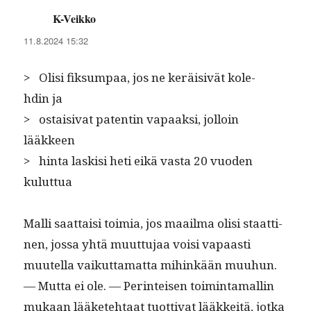
K-Veikko
sanoo:
11.8.2024 15:32
> Olisi fik­sumpaa, jos ne keräi­sivät kole­
hdin ja
> ostaisi­vat patentin vapaak­si, jol­loin
lääkkeen
> hin­ta lask­isi heti eikä vas­ta 20 vuo­den
kuluttua
Malli saat­taisi toimia, jos maail­ma olisi staat­ti­
nen, jos­sa yhtä muut­tu­jaa voisi vapaasti
muutel­la vaikut­ta­mat­ta mihinkään muuhun.
— Mut­ta ei ole. — Per­in­teisen toim­inta­mallin
mukaan lääkete­htaat tuot­ti­vat lääkkeitä, jot­ka