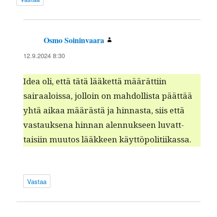
Osmo Soininvaara
sanoo:
12.9.2024 8:30
Idea oli, että tätä lääket­tä määrät­ti­in
sairaalois­sa, jol­loin on mah­dol­lista päät­tää
yhtä aikaa määrästä ja hin­nas­ta, siis että
vas­tauk­se­na hin­nan alen­nuk­seen luvatt­
taisi­in muu­tos lääk­keen käyttöpolitiikassa.
Vastaa