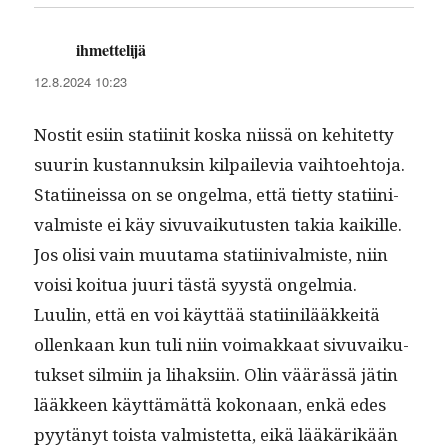
ihmettelijä
sanoo:
12.8.2024 10:23
Nos­tit esi­in sta­ti­init kos­ka niis­sä on kehitet­ty
suurin kus­tan­nuksin kil­paile­via vai­h­toe­hto­ja.
Sta­ti­ineis­sa on se ongel­ma, että tiet­ty sta­ti­ini­
valmiste ei käy sivu­vaiku­tusten takia kaikille.
Jos olisi vain muu­ta­ma sta­ti­ini­valmiste, niin
voisi koitua juuri tästä syys­tä ongelmia.
Luulin, että en voi käyt­tää sta­ti­inilääkkeitä
ollenkaan kun tuli niin voimakkaat sivu­vaiku­
tuk­set silmi­in ja lihak­si­in. Olin väärässä jätin
lääk­keen käyt­tämät­tä kokon­aan, enkä edes
pyytänyt toista valmis­tet­ta, eikä lääkärikään