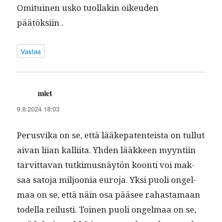
Omi­tu­inen usko tuol­lakin oikeu­den
päätöksiin .
Vastaa
miet
sanoo:
9.8.2024 18:03
Perusvi­ka on se, että lääkepaten­teista on tul­lut
aivan liian kalli­ita. Yhden lääk­keen myyn­ti­in
tarvit­ta­van tutkimus­näytön koon­ti voi mak­
saa sato­ja miljoo­nia euro­ja. Yksi puoli ongel­
maa on se, että näin osa pääsee rahas­ta­maan
todel­la reilusti. Toinen puoli ongel­maa on se,