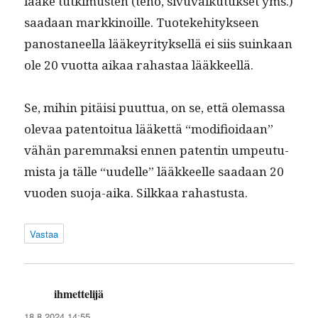
lääke tutkimusten (teho, sivu­vaiku­tuk­set yms.)
saadaan markki­noille. Tuoteke­hi­tyk­seen
panos­ta­neel­la lääkeyri­tyk­sel­lä ei siis suinkaan
ole 20 vuot­ta aikaa rahas­taa lääkkeellä.
Se, mihin pitäisi puut­tua, on se, että ole­mas­sa
ole­vaa paten­toitua lääket­tä “mod­i­fioidaan”
vähän parem­mak­si ennen patentin umpeu­tu­
mista ja tälle “uudelle” lääk­keelle saadaan 20
vuo­den suo­ja-aika. Silkkaa rahastusta.
Vastaa
ihmettelijä
sanoo:
18.8.2024 14:55