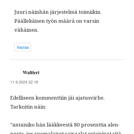
Juuri näin­hän jär­jestelmä toimi­ikin.
Päällekäisen työn määrä on varsin
vähäinen.
Vastaa
Waltteri
sanoo:
11.9.2024 22:18
Edel­liseen kom­ment­ti­in jäi aja­tusvirhe.
Tarkoitin näin:
”antaisiko hän lääk­keestä 80 pros­ent­tia alen­
nus­ta, jos suo­ma­laiset sairaalat ostaisi­vat sitä