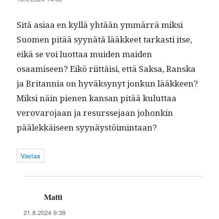
Sitä asi­aa en kyl­lä yhtään ymmär­rä mik­si
Suomen pitää syynätä lääk­keet tarkasti itse,
eikä se voi luot­taa muiden maid­en
osaamiseen? Eikö riit­täisi, että Sak­sa, Ran­s­ka
ja Bri­tan­nia on hyväksynyt jonkun lääk­keen?
Mik­si näin pienen kansan pitää kulut­taa
verovaro­jaan ja resursse­jaan johonkin
päälekkäiseen syynäystöimintaan?
Vastaa
Matti
sanoo:
21.8.2024 9:38