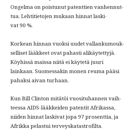
Ongel­ma on pois­tunut patent­tien van­hen­nut­
tua. Lehti­ti­eto­jen mukaan hin­nat lask­i­
vat 90 %.
Korkean hin­nan vuok­si uudet val­lanku­mouk­
sel­liset lääk­keet ovat pahasti alikäytet­tyjä.
Köy­hissä mais­sa niitä ei käytetä juuri
lainkaan. Suomes­sakin mon­en reuma pääsi
pahak­si aivan turhaan.
Kun Bill Clin­ton mitätöi vuosi­tuhan­nen vai­h­
teessa AIDS-lääkkei­den paten­tit Afrikas­sa,
niiden hin­nat lask­i­vat jopa 97 pros­ent­tia, ja
Afrik­ka pelas­tui terveyskatastrofilta.