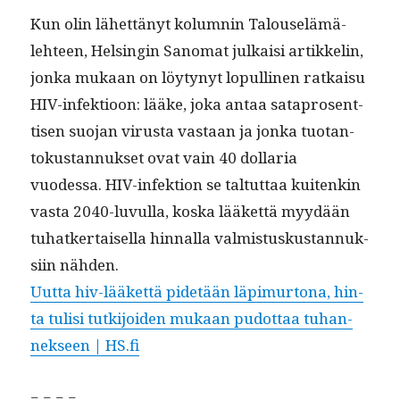
Kun olin lähet­tänyt kolumnin Talouselämä-
lehteen, Helsin­gin Sanomat julka­isi artikke­lin,
jon­ka mukaan on löy­tynyt lop­ulli­nen ratkaisu
HIV-infek­tioon: lääke, joka antaa sat­apros­ent­
tisen suo­jan virus­ta vas­taan ja jon­ka tuotan­
tokus­tan­nuk­set ovat vain 40 dol­lar­ia
vuodessa. HIV-infek­tion se tal­tut­taa kuitenkin
vas­ta 2040-luvul­la, kos­ka lääket­tä myy­dään
tuhatk­er­taisel­la hin­nal­la valmis­tuskus­tan­nuk­
si­in nähden.
Uut­ta hiv-lääket­tä pide­tään läpimur­tona, hin­
ta tulisi tutk­i­joiden mukaan pudot­taa tuhan­
nek­seen | HS.fi
= = = =