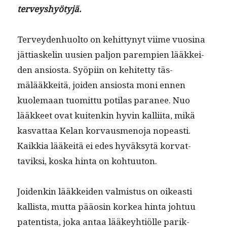
terveyshyötyjä.
Ter­vey­den­huolto on kehit­tynyt viime vuosi­na
jät­ti­aske­lin uusien paljon parem­pi­en lääkkei­
den ansios­ta. Syöpi­in on kehitet­ty täs­
mälääkkeitä, joiden ansios­ta moni ennen
kuole­maan tuomit­tu poti­las para­nee. Nuo
lääk­keet ovat kuitenkin hyvin kalli­ita, mikä
kas­vat­taa Kelan kor­vaus­meno­ja nopeasti.
Kaikkia lääkeitä ei edes hyväksytä kor­vat­
taviksi, kos­ka hin­ta on kohtuuton.
Joidenkin lääkkei­den valmis­tus on oikeasti
kallista, mut­ta pääosin korkea hin­ta johtuu
paten­tista, joka antaa lääkey­htiölle parik­