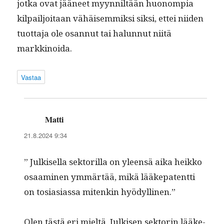
jot­ka ovat jääneet myyn­niltään huonom­pia
kil­pailjoitaan vähäisem­mik­si sik­si, ettei niiden
tuot­ta­ja ole osan­nut tai halun­nut niitä
markkinoida.
Vastaa
Matti
sanoo:
21.8.2024 9:34
” Julkisel­la sek­to­ril­la on yleen­sä aika heikko
osaami­nen ymmärtää, mikä lääkepatent­ti
on tosi­asi­as­sa mitenkin hyödyllinen.”
Olen tästä eri mieltä. Julkisen sek­torin lääke­