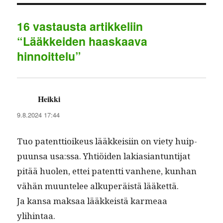
n
p
r
e
16 vastausta artikkeliin
p
a
“Lääkkeiden haaskaava
m
hinnoittelu”
Heikki
sanoo:
9.8.2024 17:44
Tuo patent­tioikeus lääkkeisi­in on viety huip­
pu­un­sa usa:ssa. Yhtiöi­den laki­asiantun­ti­jat
pitää huolen, ettei patent­ti van­hene, kun­han
vähän muun­telee alku­peräistä lääkettä.
Ja kansa mak­saa lääkkeistä karmeaa
ylihintaa.