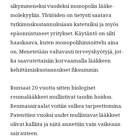
sikymmenek­si vuodek­si monop­o­lin lääke­
molekyyli­in. Yhtiöi­den on tietysti saata­va
tutkimuskus­tan­nuk­si­aan kate­tuik­si ja myös
epäon­nis­tuneet yri­tyk­set. Käytän­tö on silti
haaskaa­va, kuten monop­o­li­hin­noit­telu aina
on. Menetetään val­tavasti ter­veyshyö­tyjä, jot­
ka saavutet­taisi­in kor­vaa­mal­la lääk­keen
kehit­tämiskus­tan­nuk­set fiksummin.
Run­saat 20 vuot­ta sit­ten biol­o­giset
reumalääk­keet mullis­ti­vat taudin hoidon.
Reuma­sairaalat voiti­in sulkea tarpeet­tom­i­na.
Patent­tien vuok­si uudet mullis­ta­vat lääk­keet
oli­vat kalli­ita ja niitä annet­ti­in vain vaikeaan
sairauteen.