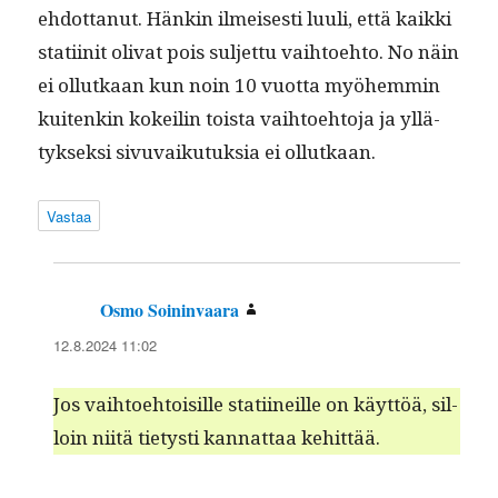
ehdot­tanut. Hänkin ilmeis­es­ti luuli, että kaik­ki
sta­ti­init oli­vat pois sul­jet­tu vai­h­toe­hto. No näin
ei ollutkaan kun noin 10 vuot­ta myöhem­min
kuitenkin kokeilin toista vai­h­toe­hto­ja ja yllä­
tyk­sek­si sivu­vaiku­tuk­sia ei ollutkaan.
Vastaa
Osmo Soininvaara
sanoo:
12.8.2024 11:02
Jos vai­h­toe­htoisille sta­ti­ineille on käyt­töä, sil­
loin niitä tietysti kan­nat­taa kehittää.