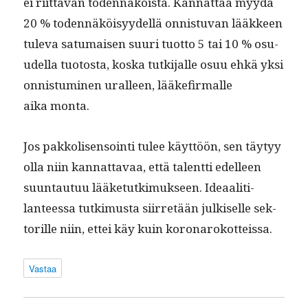
ei riit­tävän toden­näköistä. Kan­nat­taa myy­dä
20 % toden­näköisyy­del­lä onnis­tu­van lääk­keen
tule­va sat­u­maisen suuri tuot­to 5 tai 10 % osu­
udel­la tuo­to­s­ta, kos­ka tutk­i­jalle osuu ehkä yksi
onnis­tu­mi­nen uralleen, lääke­fir­malle
aika monta.
Jos pakkolisen­soin­ti tulee käyt­töön, sen täy­tyy
olla niin kan­nat­tavaa, että tal­ent­ti edelleen
suun­tau­tuu lääke­tutkimuk­seen. Ideaal­i­ti­
lanteessa tutkimus­ta siir­retään julkiselle sek­
to­rille niin, ettei käy kuin koronarokotteissa.
Vastaa