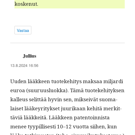
koskenut.
Vastaa
Jullius
sanoo:
13.8.2024 16:56
Uuden lääk­keen tuoteke­hi­tys mak­saa mil­jar­di
euroa (suu­ru­us­lu­ok­ka). Tämä tuoteke­hi­tyk­sen
kalleus selit­tää hyvin sen, mik­seivät suo­ma­
laiset lääkeyri­tyk­set juurikaan kehitä merkit­
täviä lääkkeitä. Lääk­keen paten­toin­nista
menee tyyp­il­lis­es­ti 10–12 vuot­ta siihen, kun