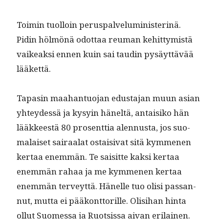
Toimin tuol­loin perus­palve­lu­min­is­ter­inä.
Pidin hölmönä odot­taa reuman kehit­tymistä
vaikeak­si ennen kuin sai taudin pysäyt­tävää
lääkettä.
Tapasin maa­han­tuo­jan edus­ta­jan muun asian
yhtey­dessä ja kysyin häneltä, antaisiko hän
lääk­keestä 80 pros­ent­tia alen­nus­ta, jos suo­
ma­laiset sairaalat ostaisi­vat sitä kymme­nen
ker­taa enem­män. Te saisitte kak­si ker­taa
enem­män rahaa ja me kymme­nen ker­taa
enem­män ter­veyt­tä. Hänelle tuo olisi pas­san­
nut, mut­ta ei pääkont­to­rille. Olisi­han hin­ta
ollut Suomes­sa ja Ruot­sis­sa aivan eri­lainen.