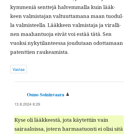
kym­meniä sent­te­jä halvem­mal­la kuin lääk­
keen valmis­ta­jan val­tu­ut­ta­mana maan tuo­dul­
la valmis­teel­la. Lääk­keen valmis­ta­ja ja viralli­
nen maa­han­tuo­ja eivät voi estää tätä. Sen
vuok­si nykyti­lanteessa joudu­taan odot­ta­maan
patent­tien raukeamista.
Vastaa
Osmo Soininvaara
sanoo:
13.8.2024 8:29
Kyse oli lääk­keestä, jota käytet­ti­in vain
sairaalois­sa, jotern har­maatuon­ti ei olisi sitä