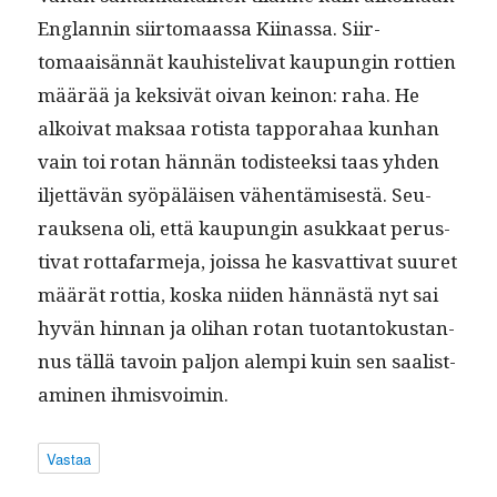
Englan­nin siir­tomaas­sa Kiinas­sa. Siir­
tomaaisän­nät kauhis­te­liv­at kaupun­gin rot­tien
määrää ja kek­sivät oivan keinon: raha. He
alkoi­vat mak­saa rotista tap­po­ra­haa kun­han
vain toi rotan hän­nän todis­teek­si taas yhden
iljet­tävän syöpäläisen vähen­tämis­es­tä. Seu­
rauk­se­na oli, että kaupun­gin asukkaat perus­
ti­vat rotta­farme­ja, jois­sa he kas­vat­ti­vat suuret
määrät rot­tia, kos­ka niiden hän­nästä nyt sai
hyvän hin­nan ja oli­han rotan tuotan­tokus­tan­
nus täl­lä tavoin paljon alem­pi kuin sen saal­is­t­
a­mi­nen ihmisvoimin.
Vastaa