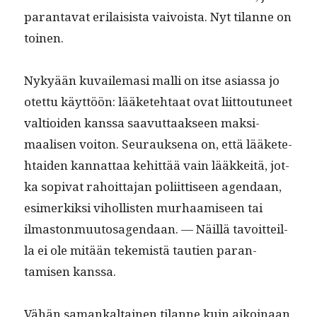
paran­ta­vat eri­lai­sista vaivoista. Nyt tilanne on
toinen.
Nykyään kuvaile­masi malli on itse asi­as­sa jo
otet­tu käyt­töön: lääkete­htaat ovat liit­toutuneet
val­tioiden kanssa saavut­taak­seen mak­si­
maalisen voiton. Seu­rauk­se­na on, että lääkete­
htaiden kan­nat­taa kehit­tää vain lääkkeitä, jot­
ka sopi­vat rahoit­ta­jan poli­it­tiseen agen­daan,
esimerkik­si vihol­lis­ten murhaamiseen tai
ilmas­ton­muu­tosagen­daan. — Näil­lä tavoit­teil­
la ei ole mitään tekemistä tau­tien paran­
tamisen kanssa.
Vähän samankaltainen tilanne kuin aikoinaan