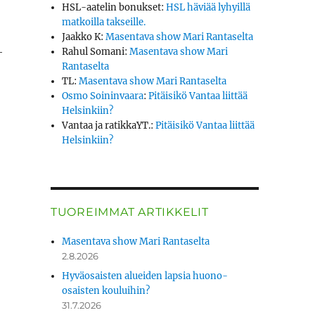
HSL-aatelin bonukset
:
HSL häviää lyhyillä
matkoilla takseille.
Jaakko K
:
Masentava show Mari Rantaselta
­
Rahul Somani
:
Masentava show Mari
Rantaselta
TL
:
Masentava show Mari Rantaselta
Osmo Soininvaara
:
Pitäisikö Vantaa liittää
Helsinkiin?
Vantaa ja ratikkaYT.
:
Pitäisikö Vantaa liittää
Helsinkiin?
TUOREIMMAT ARTIKKELIT
Masentava show Mari Rantaselta
2.8.2026
Hyväosaisten alueiden lapsia huono-
osaisten kouluihin?
31.7.2026