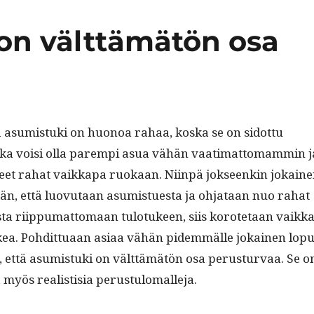
d
A
r
 on välttämätön osa
I
p
a
n
p
m
 asum­is­tu­ki on huonoa rahaa, kos­ka se on sidot­tu
ka voisi olla parem­pi asua vähän vaa­ti­mat­tomam­min j
eet rahat vaikka­pa ruokaan. Niin­pä jok­seenkin jokain
ään, että luovu­taan asum­istues­ta ja ohjataan nuo rahat
ta riip­pumat­tomaan tulo­tu­keen, siis korote­taan vaik­k
ea. Pohdit­tuaan asi­aa vähän pidem­mälle jokainen lop­u
, että asum­is­tu­ki on vält­tämätön osa perus­tur­vaa. Se o
 myös real­is­tisia perustulomalleja.