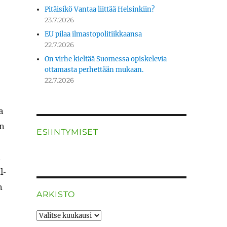
Pitäisikö Vantaa liittää Helsinkiin?
23.7.2026
EU pilaa ilmastopolitiikkaansa
22.7.2026
On virhe kieltää Suomessa opiskelevia
ottamasta perhettään mukaan.
22.7.2026
a
en
ESIINTYMISET
a
l­
n
ARKISTO
ARKISTO