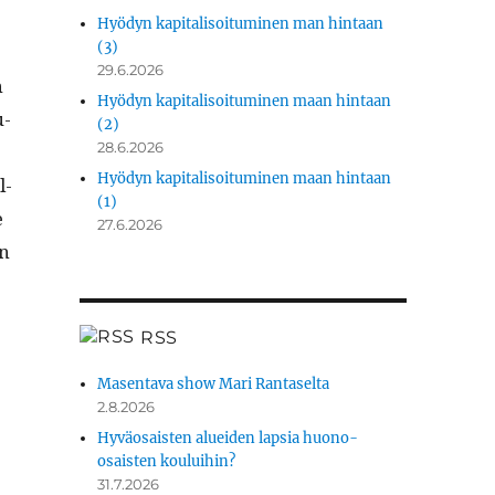
Hyödyn kapitalisoituminen man hintaan
(3)
29.6.2026
n
Hyödyn kapitalisoituminen maan hintaan
u­
(2)
28.6.2026
­
Hyödyn kapitalisoituminen maan hintaan
l­
(1)
e
27.6.2026
an
RSS
Masentava show Mari Rantaselta
2.8.2026
Hyväosaisten alueiden lapsia huono-
osaisten kouluihin?
31.7.2026