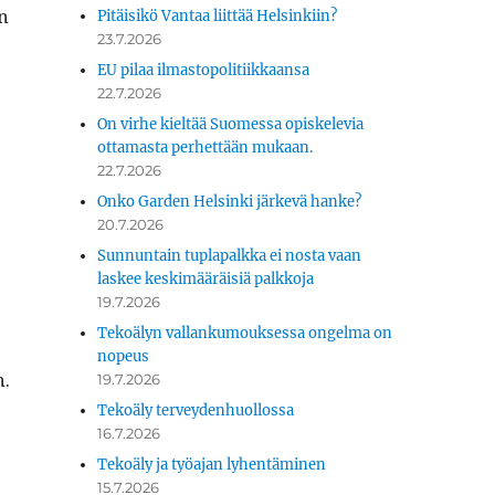
n
Pitäisikö Vantaa liittää Helsinkiin?
23.7.2026
EU pilaa ilmastopolitiikkaansa
22.7.2026
On virhe kieltää Suomessa opiskelevia
ottamasta perhettään mukaan.
22.7.2026
Onko Garden Helsinki järkevä hanke?
20.7.2026
Sunnuntain tuplapalkka ei nosta vaan
laskee keskimääräisiä palkkoja
19.7.2026
Tekoälyn vallankumouksessa ongelma on
nopeus
n.
19.7.2026
Tekoäly terveydenhuollossa
16.7.2026
Tekoäly ja työajan lyhentäminen
15.7.2026