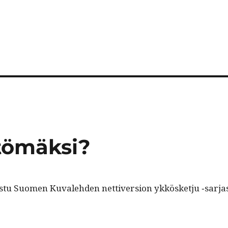
tömäksi?
­istu Suomen Kuvale­hden net­tiver­sion ykkös­ketju ‑sar­ja