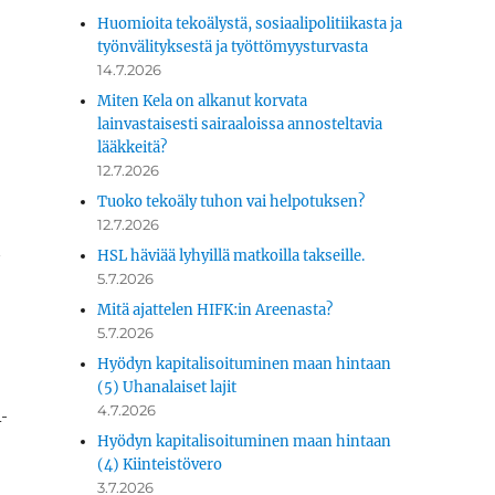
Huomioita tekoälystä, sosiaalipolitiikasta ja
työnvälityksestä ja työttömyysturvasta
14.7.2026
Miten Kela on alkanut korvata
lainvastaisesti sairaaloissa annosteltavia
lääkkeitä?
12.7.2026
Tuoko tekoäly tuhon vai helpotuksen?
12.7.2026
a
HSL häviää lyhyillä matkoilla takseille.
5.7.2026
Mitä ajattelen HIFK:in Areenasta?
5.7.2026
Hyödyn kapitalisoituminen maan hintaan
(5) Uhanalaiset lajit
4.7.2026
­
Hyödyn kapitalisoituminen maan hintaan
(4) Kiinteistövero
3.7.2026