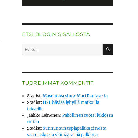
ETSI BLOGIN SISÄLLÖSTÄ
­
HAKU
Etsi:
TUOREIMMAT KOMMENTIT
Stadist
:
Masentava show Mari Rantaselta
Stadist
:
HSL häviää lyhyillä matkoilla
takseille.
Jaakko Leinonen
:
Pakollinen ruotsi lukiossa
riittää
Stadist
:
Sunnuntain tuplapalkka ei nosta
vaan laskee keskimääräisiä palkkoja