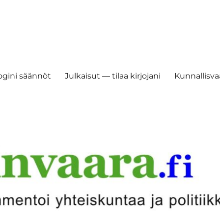
ogini säännöt
Julkaisut — tilaa kirjojani
Kunnallisvaa