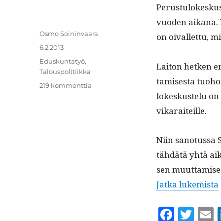
Perus­tu­lokesku
vuo­den aikana. 
Kirjoittaja
Osmo Soininvaara
on oival­let­tu, m
Julkaistu
6.2.2013
Kategoriat
Eduskuntatyö
,
Laiton het­ken em
Talouspolitiikka
tamis­es­ta tuo­h
artikkeliin
219 kommenttia
lokeskustelu on 
Perustulosta
vikaraiteille.
Niin san­otus­sa
tähdätä yhtä aik
sen muut­tamiseen
Jat­ka lukemista
F
T