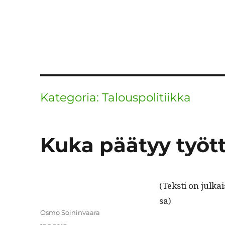
Kategoria:
Talouspolitiikka
Kuka päätyy työt
(Tek­sti on julka
sa)
Kirjoittaja
Osmo Soininvaara