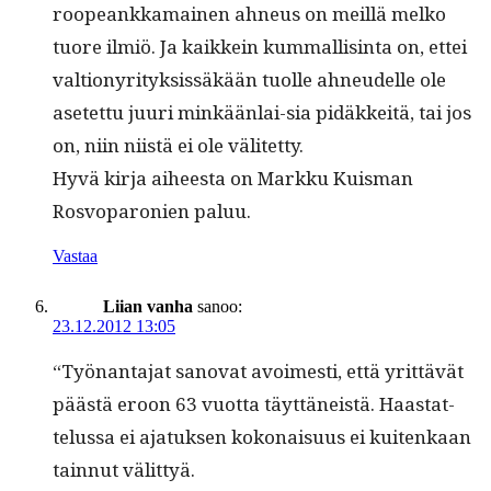
roo­peankka­mainen ahneus on meil­lä melko
tuore ilmiö. Ja kaikkein kum­mallis­in­ta on, ettei
val­tionyri­tyk­sis­säkään tuolle ahneudelle ole
asetet­tu juuri minkään­lai-sia pidäkkeitä, tai jos
on, niin niistä ei ole välitetty.
Hyvä kir­ja aiheesta on Markku Kuis­man
Rosvopa­ronien paluu.
Vastaa
Liian vanha
sanoo:
23.12.2012 13:05
“Työ­nan­ta­jat sanovat avoimesti, että yrit­tävät
päästä eroon 63 vuot­ta täyt­täneistä. Haas­tat­
telus­sa ei ajatuk­sen kokon­aisu­us ei kuitenkaan
tain­nut välittyä.