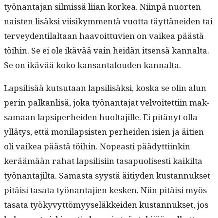
työ­nan­ta­jan silmis­sä liian korkea. Niin­pä nuorten
nais­ten lisäk­si viisikym­men­tä vuot­ta täyt­tänei­den tai
ter­vey­den­ti­lal­taan haavoit­tuvien on vaikea päästä
töi­hin. Se ei ole ikävää vain hei­dän itsen­sä kannal­ta.
Se on ikävää koko kansan­talouden kannalta.
Lap­sil­isää kut­su­taan lap­sil­isäk­si, kos­ka se olin alun
perin palkan­lisä, joka työ­nan­ta­jat velvoitet­ti­in mak­
samaan lap­siper­hei­den huolta­jille. Ei pitänyt olla
yllä­tys, että moni­lap­sis­ten per­hei­den isien ja äitien
oli vaikea päästä töi­hin. Nopeasti päädyt­ti­inkin
keräämään rahat lap­sil­isi­in tas­a­puolis­es­ti kaik­il­ta
työ­nan­ta­jil­ta. Samas­ta syys­tä äitiy­den kus­tan­nuk­set
pitäisi tasa­ta työ­nan­ta­jien kesken. Niin pitäisi myös
tasa­ta työkyvyt­tömyy­seläkkei­den kus­tan­nuk­set, jos