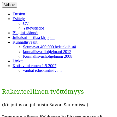
Siirry
Valikko
sisältöön
Etusivu
Esittely
CV
Yhteystiedot
Blogini säännöt
Julkaisut — tilaa kirjojani
Kunnallisvaalit
Seuraavat 400 000 helsinkiläistä
kunnallisvaaliohjelmani 2012
Kunnallisvaaliohjelmani 2008
Linkit
Kotisivuni ennen 1.5.2007
vanhat eduskuntasivuni
Rakenteellinen työttömyys
(Kir­joi­tus on julka­istu Savon Sanomissa)
Patru­u­na-aikana Kekkosen hal­lites­sa maa­ta oli