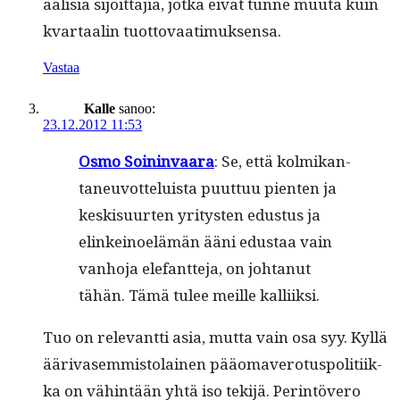
aal­isia sijoit­ta­jia, jot­ka eivät tunne muu­ta kuin
kvar­taalin tuottovaatimuksensa.
Vastaa
Kalle
sanoo:
23.12.2012 11:53
Osmo Soin­in­vaara
: Se, että kolmikan­
ta­neu­vot­teluista puut­tuu pien­ten ja
keskisu­urten yri­tys­ten edus­tus ja
elinkei­noelämän ääni edus­taa vain
van­ho­ja ele­fant­te­ja, on johtanut
tähän. Tämä tulee meille kalliiksi.
Tuo on rel­e­vant­ti asia, mut­ta vain osa syy. Kyl­lä
ääri­vasem­mis­to­lainen pääo­mavero­tus­poli­ti­ik­
ka on vähin­tään yhtä iso tek­i­jä. Per­in­tövero