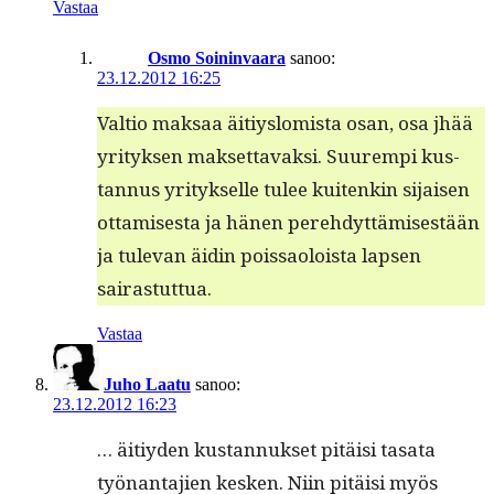
Vastaa
Osmo Soininvaara
sanoo:
23.12.2012 16:25
Val­tio mak­saa äitiys­lomista osan, osa jhää
yri­tyk­sen mak­set­tavak­si. Suurem­pi kus­
tan­nus yri­tyk­selle tulee kuitenkin sijaisen
ottamis­es­ta ja hänen pere­hdyt­tämis­es­tään
ja tule­van äidin pois­saoloista lapsen
sairastuttua.
Vastaa
Juho Laatu
sanoo:
23.12.2012 16:23
… äitiy­den kus­tan­nuk­set pitäisi tasa­ta
työ­nan­ta­jien kesken. Niin pitäisi myös