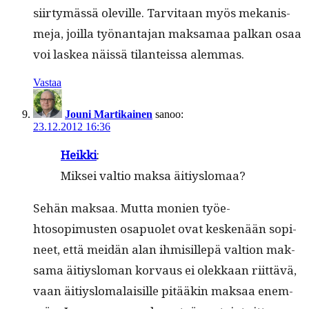
siir­tymässä oleville. Tarvi­taan myös mekanis­
me­ja, joil­la työ­nan­ta­jan mak­samaa palkan osaa
voi laskea näis­sä tilanteis­sa alemmas.
Vastaa
Jouni Martikainen
sanoo:
23.12.2012 16:36
Heik­ki
:
Mik­sei val­tio mak­sa äitiyslomaa?
Sehän mak­saa. Mut­ta monien työe­
htosopimusten osa­puo­let ovat keskenään sopi­
neet, että mei­dän alan ihmisillepä val­tion mak­
sama äitiys­lo­man kor­vaus ei olekkaan riit­tävä,
vaan äitiys­lo­ma­laisille pitääkin mak­saa enem­