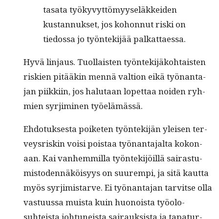
tasa­ta työkyvyt­tömyy­seläkkei­den
kus­tan­nuk­set, jos kohon­nut ris­ki on
tiedos­sa jo työn­tek­i­jää palkattaessa.
Hyvä lin­jaus. Tuol­lais­ten työn­tek­i­jäko­htais­ten
riskien pitääkin men­nä val­tion eikä työ­nan­ta­
jan piikki­in, jos halu­taan lopet­taa noiden ryh­
mien syr­jimi­nen työelämässä.
Ehdo­tuk­ses­ta poiketen työn­tek­i­jän yleisen ter­
veysriskin voisi pois­taa työ­nan­ta­jal­ta kokon­
aan. Kai van­hem­mil­la työn­tek­i­jöil­lä sairas­tu­
mis­to­den­näköisyys on suurem­pi, ja sitä kaut­ta
myös syr­jimis­tarve. Ei työ­nan­ta­jan tarvitse olla
vas­tu­us­sa muista kuin huonoista työolo­
suhteista johtuneista sairauk­sista ja tap­atur­