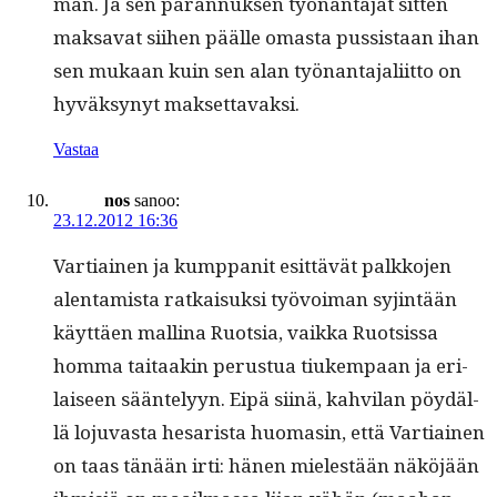
män. Ja sen paran­nuk­sen työ­nan­ta­jat sit­ten
mak­sa­vat siihen päälle omas­ta pus­sis­taan ihan
sen mukaan kuin sen alan työ­nan­ta­jali­it­to on
hyväksynyt maksettavaksi.
Vastaa
nos
sanoo:
23.12.2012 16:36
Var­ti­ainen ja kump­pan­it esit­tävät palkko­jen
alen­tamista ratkaisuk­si työvoiman syjin­tään
käyt­täen mal­li­na Ruot­sia, vaik­ka Ruot­sis­sa
hom­ma taitaakin perus­tua tiukem­paan ja eri­
laiseen sään­te­lyyn. Eipä siinä, kahvi­lan pöy­däl­
lä loju­vas­ta hesarista huo­masin, että Var­ti­ainen
on taas tänään irti: hänen mielestään näköjään