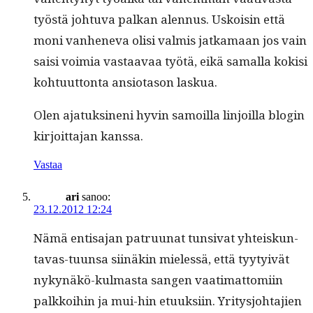
työstä johtu­va palkan alen­nus. Uskoisin että
moni van­hene­va olisi valmis jatka­maan jos vain
saisi voimia vas­taavaa työtä, eikä samal­la kok­isi
kohtu­ut­ton­ta ansio­ta­son laskua.
Olen ajatuksi­neni hyvin samoil­la lin­joil­la blo­gin
kir­joit­ta­jan kanssa.
Vastaa
ari
sanoo:
23.12.2012 12:24
Nämä enti­sa­jan patru­u­nat tun­si­vat yhteiskun­
tavas-tuun­sa siinäkin mielessä, että tyy­tyivät
nykynäkö-kul­mas­ta san­gen vaa­ti­mat­tomi­in
palkkoi­hin ja mui-hin etuuk­si­in. Yri­tysjo­hta­jien