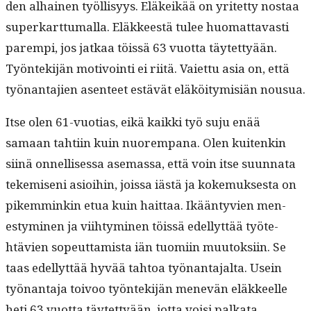
den alhainen työl­lisyys. Eläkeikää on yritet­ty nos­taa
superkart­tumal­la. Eläk­keestä tulee huo­mat­tavasti
parem­pi, jos jatkaa töis­sä 63 vuot­ta täytet­tyään.
Työn­tek­i­jän motivoin­ti ei riitä. Vai­et­tu asia on, että
työ­nan­ta­jien asen­teet estävät eläköi­tymisiän nousua.
Itse olen 61-vuo­tias, eikä kaik­ki työ suju enää
samaan tahti­in kuin nuorem­pana. Olen kuitenkin
siinä onnel­lises­sa ase­mas­sa, että voin itse suun­na­ta
tekemiseni asioi­hin, jois­sa iästä ja koke­muk­ses­ta on
pikem­minkin etua kuin hait­taa. Ikään­tyvien men­
estymi­nen ja viihtymi­nen töis­sä edel­lyt­tää työte­
htävien sopeut­tamista iän tuomi­in muu­tok­si­in. Se
taas edel­lyt­tää hyvää tah­toa työ­nan­ta­jal­ta. Usein
työ­nan­ta­ja toivoo työn­tek­i­jän menevän eläk­keelle
heti 63 vuot­ta täytet­tyään, jot­ta voisi palkata