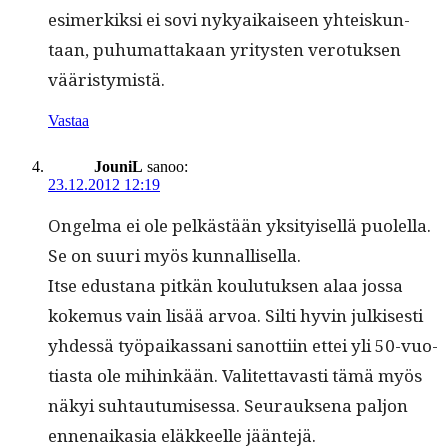
esimerkik­si ei sovi nykyaikaiseen yhteiskun­
taan, puhu­mat­takaan yri­tys­ten vero­tuk­sen
vääristymistä.
Vastaa
JouniL
sanoo:
23.12.2012 12:19
Ongel­ma ei ole pelkästään yksi­tyisel­lä puolella.
Se on suuri myös kunnallisella.
Itse edus­tana pitkän koulu­tuk­sen alaa jos­sa
koke­mus vain lisää arvoa. Silti hyvin julkises­ti
yhdessä työ­paikas­sani san­ot­ti­in ettei yli 50-vuo­
ti­as­ta ole mihinkään. Valitet­tavasti tämä myös
näkyi suh­tau­tu­mises­sa. Seu­rauk­se­na paljon
ennenaika­sia eläk­keelle jääntejä.