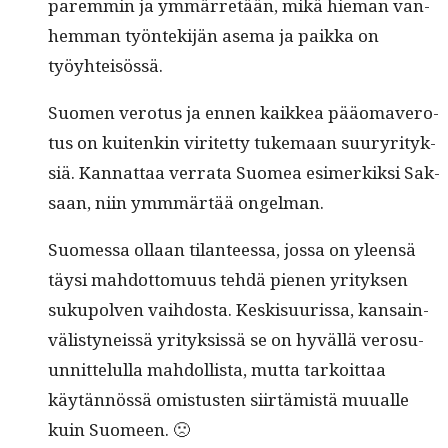
parem­min ja ymmär­retään, mikä hie­man van­
hem­man työn­tek­i­jän ase­ma ja paik­ka on
työyhteisössä.
Suomen vero­tus ja ennen kaikkea pääo­mavero­
tus on kuitenkin viritet­ty tuke­maan suuryri­tyk­
siä. Kan­nat­taa ver­ra­ta Suomea esimerkik­si Sak­
saan, niin ymm­märtää ongelman.
Suomes­sa ollaan tilanteessa, jos­sa on yleen­sä
täysi mah­dot­to­muus tehdä pienen yri­tyk­sen
sukupol­ven vai­h­dos­ta. Keskisu­uris­sa, kan­sain­
välistyneis­sä yri­tyk­sis­sä se on hyväl­lä vero­su­
un­nit­telul­la mah­dol­lista, mut­ta tarkoit­taa
käytän­nössä omis­tusten siirtämistä muualle
kuin Suomeen. 🙁