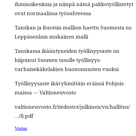
ihmisoikeuk­sia ja niin­pä nämä pakko­työl­lis­te­tyt
ovat nor­maalis­sa työsuhteessa
Tan­skan ja Ruotsin mallion haet­tu Suomes­ta ns
Lep­päsen­lain mukainen malli
Tan­skas­sa ikään­tynei­den työl­lisyysaste on
hiipunut Suomen tasolle työl­lisyys-
varhaisekäke­lakien huonon­nusten vuoksi
Työl­lisyysaste ikäryh­mit­täin eräis­sä Pohjo­is­
mais­sa — Valtioneuvosto
valtioneuvosto.fi/tiedostot/julkinen/vn/hallitus/
…/fi.pdf
Vastaa