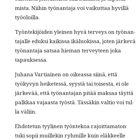
mista. Niihin työ­nan­ta­ja voi vaikut­taa hyvil­lä
työoloilla.
Työn­tek­i­jöi­den yleinen hyvä ter­veys on työ­nan­
ta­jalle eduk­si kaikissa ikälu­okissa, joten järkevä
työ­nan­ta­ja sat­saa hie­man ter­vey­teen joka
tapauksessa.
Juhana Var­ti­ainen on oike­as­sa siinä, että
työkyvyn heiketessä, syys­tä tai tois­es­ta, ei ole
järkevää, että työ­nan­ta­jan pitää mak­saa täyt­tä
palkkaa vajaas­ta työstä. Tässäkin val­tio voi tul­
la väliin.
Ehdote­tun tyy­li­nen työn­tekoa rajoit­tam­a­ton
tuki sopii muillekin ryh­mille kuin eläk­keelle