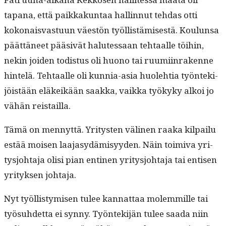
tapana, että paikkakun­taa hallinnut tehdas otti
kokon­ais­vas­tu­un väestön työl­listämis­es­tä. Koulun­sa
päät­täneet pää­sivät halutes­saan tehtaalle töi­hin,
nekin joiden todis­tus oli huono tai ruumi­in­rakenne
hin­telä. Tehtaalle oli kun­nia-asia huole­htia työn­tek­i­
jöistään eläkeikään saak­ka, vaik­ka työkyky alkoi jo
vähän reistailla.
Tämä on men­nyt­tä. Yri­tys­ten väli­nen raa­ka kil­pailu
estää moi­sen laa­jasy­dämisyy­den. Näin toimi­va yri­
tysjo­hta­ja olisi pian enti­nen yri­tysjo­hta­ja tai entisen
yri­tyk­sen johtaja.
Nyt työl­listymisen tulee kan­nat­taa molem­mille tai
työ­suhdet­ta ei syn­ny. Työn­tek­i­jän tulee saa­da niin