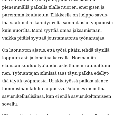
pienem­mäl­lä pal­ka­lla tilalle nuoren, ener­gisen ja
parem­min koulute­tun. Eläk­keelle on help­po savus­
taa vaa­ti­mal­la ikään­tyneeltä saman­laista työ­panos­ta
kuin nuo­ril­ta. Moni syyt­tää omaa jak­samis­taan,
vaik­ka pitäisi syyt­tää jous­tam­a­ton­ta työnantajaa.
On luon­no­ton aja­tus, että työtä pitäisi tehdä täysil­lä
lop­pu­un asti ja lopet­taa ker­ral­la. Nor­maali­in
elämään kuu­luu työ­tahdin asteit­tainen rauhoit­tumi­
nen. Työ­nan­ta­jan silmis­sä taas täysi palk­ka edel­lyt­
tää täyt­tä työ­panos­ta. Urakkatyössä palk­ka ale­nee
luon­nos­taan tahdin hiipues­sa. Palomies menet­tää
savusukel­lus­lisän­sä, kun ei enää savusukeltamiseen
sovellu.