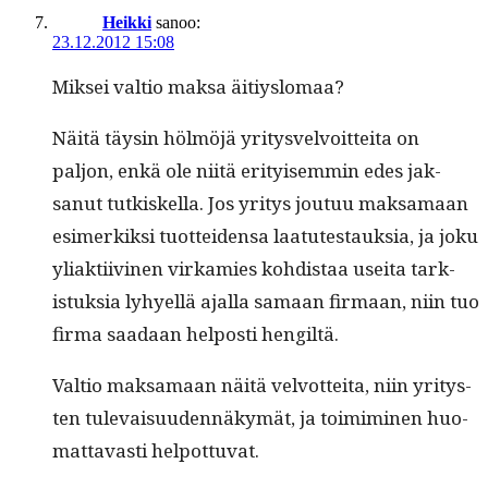
Heikki
sanoo:
23.12.2012 15:08
Mik­sei val­tio mak­sa äitiyslomaa?
Näitä täysin hölmöjä yri­tysvelvoit­tei­ta on
paljon, enkä ole niitä eri­tyisem­min edes jak­
sanut tutkiskel­la. Jos yri­tys joutuu mak­samaan
esimerkik­si tuot­tei­den­sa laatutes­tauk­sia, ja joku
yli­ak­ti­ivi­nen virkamies kohdis­taa usei­ta tark­
istuk­sia lyhyel­lä ajal­la samaan fir­maan, niin tuo
fir­ma saadaan hel­posti hengiltä.
Val­tio mak­samaan näitä velvot­tei­ta, niin yri­tys­
ten tule­vaisu­u­den­näkymät, ja toim­imi­nen huo­
mat­tavasti helpottuvat.