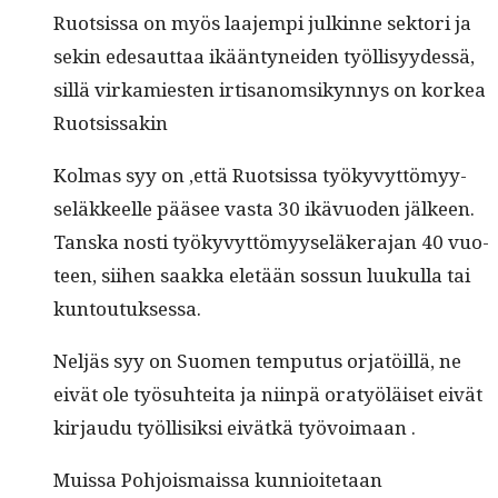
Ruot­sis­sa on myös laa­jem­pi julkinne sek­tori ja
sekin edesaut­taa ikään­tynei­den työl­lisyy­dessä,
sil­lä virkami­esten irti­sanom­sikyn­nys on korkea
Ruotsissakin
Kol­mas syy on ‚että Ruot­sis­sa työkyvyt­tömyy­
seläk­keelle pääsee vas­ta 30 ikävuo­den jälkeen.
Tan­s­ka nos­ti työkyvyt­tömyy­seläk­er­a­jan 40 vuo­
teen, siihen saak­ka eletään sos­sun luukul­la tai
kuntoutuksessa.
Neljäs syy on Suomen tem­pu­tus orjatöil­lä, ne
eivät ole työ­suhtei­ta ja niin­pä oratyöläiset eivät
kir­jaudu työl­lisik­si eivätkä työvoimaan .
Muis­sa Pohjo­is­mais­sa kun­nioite­taan