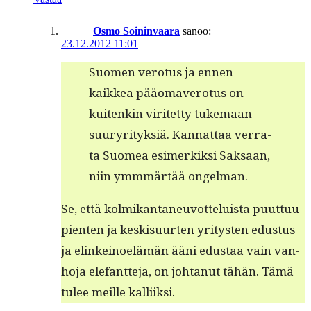
Osmo Soininvaara
sanoo:
23.12.2012 11:01
Suomen vero­tus ja ennen
kaikkea pääo­mavero­tus on
kuitenkin viritet­ty tuke­maan
suuryri­tyk­siä. Kan­nat­taa ver­ra­
ta Suomea esimerkik­si Sak­saan,
niin ymm­märtää ongelman.
Se, että kolmikan­ta­neu­vot­teluista puut­tuu
pien­ten ja keskisu­urten yri­tys­ten edus­tus
ja elinkei­noelämän ääni edus­taa vain van­
ho­ja ele­fant­te­ja, on johtanut tähän. Tämä
tulee meille kalliiksi.