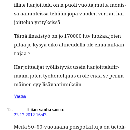
illine har­joit­telu on n puoli vuotta,mutta monis­
sa aammteis­sa tehään jopa vuo­den ver­ran har­
joit­telua yrityksissä
Tämä ilmaistyö on jo 170000 htv luokaa,joten
pitää jo kysyä eikö ahneudel­la ole enää mitään
rajaa ?
Har­joit­teli­jat työl­listyvät usein har­joit­telu­fir­
maan, joten työhöno­h­jaus ei ole enää se per­im­
mäi­nen syy lisävaatimuksiin
Vastaa
Liian vanha
sanoo:
23.12.2012 16:43
Meitä 50–60-vuotiaana pois­potkit­tu­ja on tietoli­