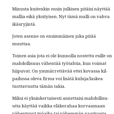
Minus­ta kuitenkin ensin julkisen pitäisi näyt­tää
mallia eikä yksi­tyisen. Nyt tämä malli on vah­va
ikäsryjintä.
Joten asenne on ensim­mäi­nen joka pitää
muuttaa.
Toinen asia jota ei ole kun­nol­la nos­tet­tu esille on
mah­dol­lisu­us vähen­tää työ­tah­tia, kun voimat
hiipu­vat. On ymmär­ret­tävää ettei kovas­sa kil­
pailus­sa ole­va fir­ma voi lisätä kuluja/laskea
tuot­tavu­ut­ta tämän takia.
Mik­si ei yksinker­tais­es­ti annet­taisi mah­dol­lisu­
ut­ta käyt­tää vaik­ka eläk­er­a­haa kor­vaa­maan
vähen­tynyt työai­ka tai vähem­män vaa­ti­vas­ta