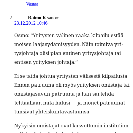
Vastaa
Raimo K
sanoo:
23.12.2012 10:46
Osmo: “Yri­tys­ten väli­nen raa­ka kil­pailu estää
moi­sen laa­jasy­dämisyy­den. Näin toimi­va yri­
tysjo­hta­ja olisi pian enti­nen yri­tysjo­hta­ja tai
entisen yri­tyk­sen johtaja.”
Ei se tai­da johtua yri­tys­ten välis­es­tä kilpailusta.
Ennen patru­u­na oli myös yri­tyk­sen omis­ta­ja tai
omis­ta­ja­su­vun patru­u­na ja hän sai tehdä
tehtaal­laan mitä halusi — ja mon­et patru­u­nat
tun­si­vat yhteiskuntavastuunsa.
Nyky­isin omis­ta­jat ovat kasvot­to­mia insti­tu­tion­