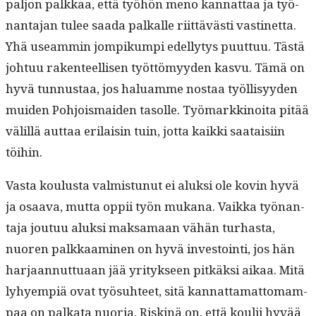
paljon palkkaa, että työhön meno kan­nat­taa ja työ­
nan­ta­jan tulee saa­da pal­ka­lle riit­tävästi vastinet­ta.
Yhä use­am­min jom­pikumpi edel­ly­tys puut­tuu. Tästä
johtuu rak­en­teel­lisen työt­tömyy­den kasvu. Tämä on
hyvä tun­nus­taa, jos halu­amme nos­taa työl­lisyy­den
muiden Pohjo­is­maid­en tasolle. Työ­markki­noi­ta pitää
välil­lä aut­taa eri­laisin tuin, jot­ta kaik­ki saataisi­in
töihin.
Vas­ta koulus­ta valmis­tunut ei aluk­si ole kovin hyvä
ja osaa­va, mut­ta oppii työn mukana. Vaik­ka työ­nan­
ta­ja joutuu aluk­si mak­samaan vähän turhas­ta,
nuoren palkkaami­nen on hyvä investoin­ti, jos hän
har­jaan­nut­tuaan jää yri­tyk­seen pitkäk­si aikaa. Mitä
lyhyem­piä ovat työ­suh­teet, sitä kan­nat­ta­mat­tomam­
paa on palkata nuo­ria. Riskinä on, että koulii hyvää