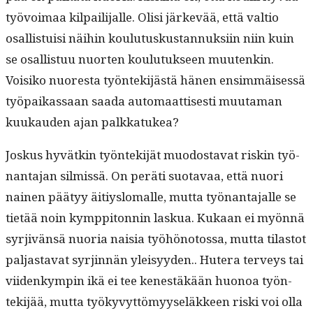
työvoimaa kil­pail­i­jalle. Olisi järkevää, että val­tio
osal­lis­tu­isi näi­hin koulu­tuskus­tan­nuk­si­in niin kuin
se osal­lis­tuu nuorten koulu­tuk­seen muutenkin.
Voisiko nuores­ta työn­tek­i­jästä hänen ensim­mäisessä
työ­paikas­saan saa­da automaat­tis­es­ti muu­ta­man
kuukau­den ajan palkkatukea?
Joskus hyvätkin työn­tek­i­jät muo­dosta­vat riskin työ­
nan­ta­jan silmis­sä. On peräti suo­tavaa, että nuori
nainen pää­tyy äitiys­lo­ma­lle, mut­ta työ­nan­ta­jalle se
tietää noin kymp­pi­ton­nin laskua. Kukaan ei myön­nä
syr­jivän­sä nuo­ria naisia työhöno­to­ssa, mut­ta tilas­tot
pal­jas­ta­vat syr­jin­nän yleisyy­den.. Hutera ter­veys tai
viidenkympin ikä ei tee ken­estäkään huonoa työn­
tek­i­jää, mut­ta työkyvyt­tömyy­seläk­keen ris­ki voi olla