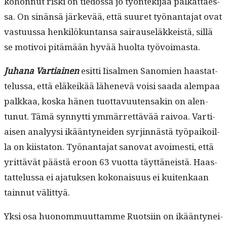
kohon­nut ris­ki on tiedos­sa jo työn­tek­i­jää palkat­taes­
sa. On sinän­sä järkevää, että suuret työ­nan­ta­jat ovat
vas­tu­us­sa henkilökun­tansa sairauseläkkeistä, sil­lä
se motivoi pitämään hyvää huol­ta työvoimasta.
Juhana Var­ti­ainen
esit­ti Iisalmen Sanomien haas­tat­
telus­sa, että eläkeikää lähenevä voisi saa­da alem­paa
palkkaa, kos­ka hänen tuot­tavuuten­sakin on alen­
tunut. Tämä syn­nyt­ti ymmär­ret­tävää raivoa. Var­ti­
aisen ana­lyysi ikään­tynei­den syr­jin­nästä työ­paikoil­
la on kiis­ta­ton. Työ­nan­ta­jat sanovat avoimesti, että
yrit­tävät päästä eroon 63 vuot­ta täyt­täneistä. Haas­
tat­telus­sa ei ajatuk­sen kokon­aisu­us ei kuitenkaan
tain­nut välittyä.
Yksi osa huonom­muut­tamme Ruot­si­in on ikään­tynei­