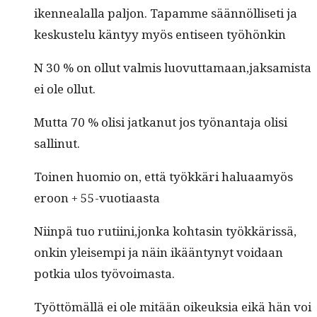
iken­nealal­la paljon. Tapamme sään­nöl­liseti ja
keskustelu kän­tyy myös entiseen työhönkin
N 30 % on ollut valmis luovuttamaan,jaksamista
ei ole ollut.
Mut­ta 70 % olisi jatkanut jos työ­nan­ta­ja olisi
sallinut.
Toinen huomio on, että työkkäri halu­aamyös
eroon + 55-vuotiaasta
Niin­pä tuo rutiini,jonka kohtasin työkkäris­sä,
onkin yleisem­pi ja näin ikään­tynyt voidaan
potkia ulos työvoimasta.
Työt­tömäl­lä ei ole mitään oikeuk­sia eikä hän voi