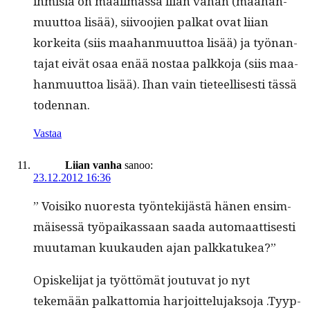
ihmisiä on maail­mas­sa liian vähän (maa­han­
muut­toa lisää), siivoo­jien palkat ovat liian
korkei­ta (siis maa­han­muut­toa lisää) ja työ­nan­
ta­jat eivät osaa enää nos­taa palkko­ja (siis maa­
han­muut­toa lisää). Ihan vain tieteel­lis­es­ti tässä
todennan.
Vastaa
Liian vanha
sanoo:
23.12.2012 16:36
” Voisiko nuores­ta työn­tek­i­jästä hänen ensim­
mäisessä työ­paikas­saan saa­da automaat­tis­es­ti
muu­ta­man kuukau­den ajan palkkatukea?”
Opiske­li­jat ja työt­tömät joutu­vat jo nyt
tekemään palkat­to­mia har­joit­telu­jak­so­ja .Tyyp­