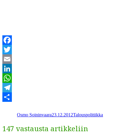
Facebook
Twitter
Email
LinkedIn
WhatsApp
Telegram
Kirjoittaja
Julkaistu
Kategoriat
Share
Osmo Soininvaara
23.12.2012
Talouspolitiikka
147 vastausta artikkeliin