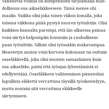
Väheneviä voimia on kom­pen­soitu tar­joa­mal­la mah­
dol­lisu­us osa-aikaeläk­­keeseen. Tämä menee ohi
maalin. Vaik­ka olisi joka toisen viikon loma­l­la, joka
toise­na viikkona pitää pystyä nuoren työ­tahti­in. Olisi
kaikkien kannal­ta parem­pi, että iän alka­es­sa painaa
voisi siir­tyä helpom­pi­in hom­mi­in ja rauhal­lisem­
paan työ­tahti­in. Sil­loin olisi työssäkin mukavam­paa.
Menete­tyn ansion voisi kor­va­ta kokon­aan tai osit­tain
osaeläk­keel­lä, joka olisi muuten saman­lainen kuin
osa-aikaeläke, pait­si että työa­jan lyhen­tämistä ei
edel­lytet­täisi. Osaeläk­keen val­it­sem­i­nen pienen­täisi
lop­ullista eläket­tä ver­rat­tuna täysil­lä työsken­te­lyyn,
mut­ta nos­taisi sitä ver­rat­tuna eläk­keelle
siirtymiseen.