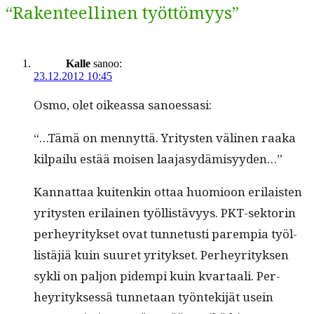
“Rakenteellinen työttömyys”
Kalle
sanoo:
23.12.2012 10:45
Osmo, olet oike­as­sa sanoessasi:
“…Tämä on men­nyt­tä. Yri­tys­ten väli­nen raa­ka
kil­pailu estää moi­sen laajasydämisyyden…”
Kan­nat­taa kuitenkin ottaa huomioon eri­lais­ten
yri­tys­ten eri­lainen työl­listävyys. PKT-sek­torin
per­heyri­tyk­set ovat tun­netusti parem­pia työl­
listäjiä kuin suuret yri­tyk­set. Per­heyri­tyk­sen
syk­li on paljon pidem­pi kuin kvar­taali. Per­
heyri­tyk­sessä tun­netaan työn­tek­i­jät usein