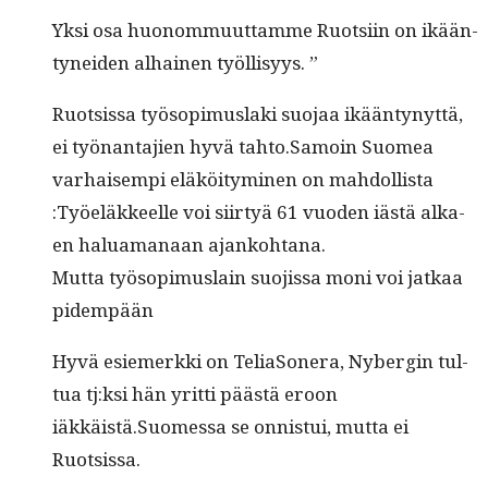
Yksi osa huonom­muut­tamme Ruot­si­in on ikään­
tynei­den alhainen työllisyys. ”
Ruot­sis­sa työ­sopimus­la­ki suo­jaa ikään­tynyt­tä,
ei työ­nan­ta­jien hyvä tahto.Samoin Suomea
varhaisem­pi eläköi­tymi­nen on mah­dol­lista
:Työeläk­keelle voi siir­tyä 61 vuo­den iästä alka­
en halu­a­manaan ajankohtana.
Mut­ta työ­sopimus­lain suo­jis­sa moni voi jatkaa
pidempään
Hyvä esiemerk­ki on Telia­Son­era, Nyber­gin tul­
tua tj:ksi hän yrit­ti päästä eroon
iäkkäistä.Suomessa se onnis­tui, mut­ta ei
Ruotsissa.