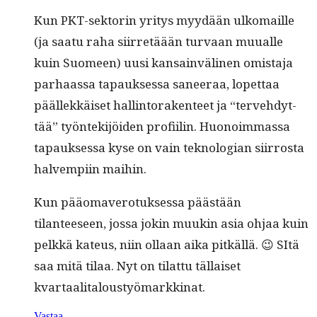
Kun PKT-sek­torin yri­tys myy­dään ulko­maille
(ja saatu raha siir­retäään tur­vaan muualle
kuin Suomeen) uusi kan­sain­vä­li­nen omis­ta­ja
parhaas­sa tapauk­ses­sa saneer­aa, lopet­taa
päällekkäiset hallintorak­en­teet ja “ter­ve­hdyt­
tää” työn­tek­i­jöi­den profi­ilin. Huonoim­mas­sa
tapauk­ses­sa kyse on vain teknolo­gian siir­rosta
halvem­pi­in maihin.
Kun pääo­mavero­tuk­ses­sa päästään
tilanteeseen, jos­sa jokin muukin asia ohjaa kuin
pelkkä kateus, niin ollaan aika pitkäl­lä. 😉 SItä
saa mitä tilaa. Nyt on tilat­tu täl­laiset
kvartaalitaloustyömarkkinat.
Vastaa