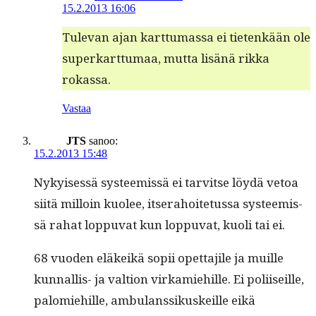
15.2.2013 16:06
Tule­van ajan kart­tumas­sa ei tietenkään ole
superkart­tumaa, mut­ta lisänä rik­ka
rokassa.
Vastaa
JTS
sanoo:
15.2.2013 15:48
Nykyisessä sys­tee­mis­sä ei tarvitse löy­dä vetoa
siitä mil­loin kuolee, itser­a­hoite­tus­sa sys­tee­mis­
sä rahat lop­pu­vat kun lop­pu­vat, kuoli tai ei.
68 vuo­den eläkeikä sopii opet­ta­jile ja muille
kun­nal­lis- ja val­tion virkamiehille. Ei poli­i­seille,
palomiehille, ambu­lanssikuskeille eikä