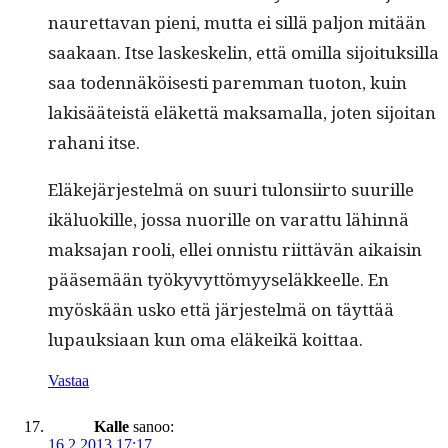
nau­ret­ta­van pieni, mut­ta ei sil­lä paljon mitään
saakaan. Itse laskeske­lin, että omil­la sijoituk­sil­la
saa toden­näköis­es­ti parem­man tuo­ton, kuin
lak­isääteistä eläket­tä mak­samal­la, joten sijoi­tan
rahani itse.
Eläke­jär­jestelmä on suuri tulon­si­ir­to suurille
ikälu­okille, jos­sa nuo­rille on varat­tu lähin­nä
mak­sa­jan rooli, ellei onnis­tu riit­tävän aikaisin
pääsemään työkyvyt­tömyy­seläk­keelle. En
myöskään usko että jär­jestelmä on täyt­tää
lupauk­si­aan kun oma eläkeikä koittaa.
Vastaa
Kalle
sanoo:
16.2.2013 17:17