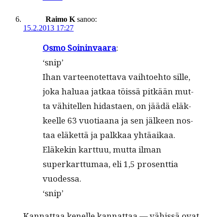
Raimo K
sanoo:
15.2.2013 17:27
Osmo Soin­in­vaara
:
‘snip’
Ihan var­teenotet­ta­va vai­h­toe­hto sille,
joka halu­aa jatkaa töis­sä pitkään mut­
ta vähitellen hidas­taen, on jäädä eläk­
keelle 63 vuo­ti­aana ja sen jäl­keen nos­
taa eläket­tä ja palkkaa yhtäaikaa.
Eläkekin kart­tuu, mut­ta ilman
superkart­tumaa, eli 1,5 pros­ent­tia
vuodessa.
‘snip’
Kan­nat­taa kenelle kan­nat­taa — vähissä ovat