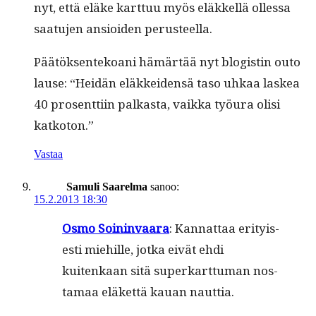
nyt, että eläke kart­tuu myös eläkkel­lä ollessa
saatu­jen ansioiden perusteella.
Päätök­sen­tekoani hämärtää nyt blo­gistin outo
lause: “Hei­dän eläkkei­den­sä taso uhkaa laskea
40 pros­ent­ti­in palka­s­ta, vaik­ka työu­ra olisi
katkoton.”
Vastaa
Samuli Saarelma
sanoo:
15.2.2013 18:30
Osmo Soin­in­vaara
: Kan­nat­taa eri­tyis­
es­ti miehille, jot­ka eivät ehdi
kuitenkaan sitä superkart­tuman nos­
ta­maa eläket­tä kauan nauttia.