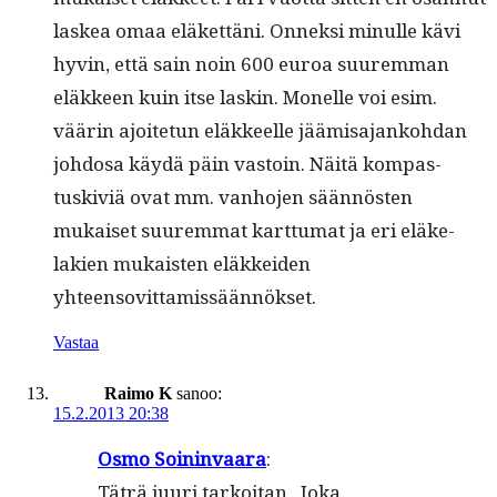
laskea omaa eläket­täni. Onnek­si min­ulle kävi
hyvin, että sain noin 600 euroa suurem­man
eläk­keen kuin itse laskin. Mon­elle voi esim.
väärin ajoite­tun eläk­keelle jäämisa­janko­hdan
joh­dosa käy­dä päin vas­toin. Näitä kom­pas­
tuskiviä ovat mm. van­ho­jen sään­nösten
mukaiset suurem­mat kart­tumat ja eri eläke­
lakien mukaisten eläkkei­den
yhteensovittamissäännökset.
Vastaa
Raimo K
sanoo:
15.2.2013 20:38
Osmo Soin­in­vaara
:
Täträ juuri tarkoi­tan.. Joka