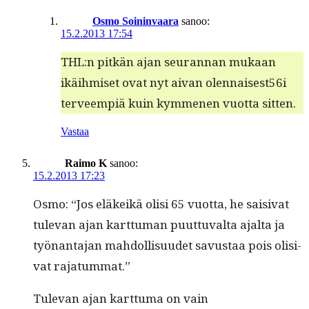
Osmo Soininvaara
sanoo:
15.2.2013 17:54
THL:n pitkän ajan seu­ran­nan mukaan
ikäih­miset ovat nyt aivan olennaisest56i
ter­veem­piä kuin kymme­nen vuot­ta sitten.
Vastaa
Raimo K
sanoo:
15.2.2013 17:23
Osmo: “Jos eläkeikä olisi 65 vuot­ta, he saisi­vat
tule­van ajan kart­tuman puut­tuval­ta ajal­ta ja
työ­nan­ta­jan mah­dol­lisu­udet savus­taa pois oli­si­
vat rajatummat.”
Tule­van ajan kart­tuma on vain