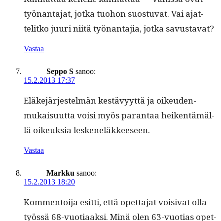
työ­nan­ta­jat, jot­ka tuo­hon suos­tu­vat. Vai ajat­
telitko juuri niitä työ­nan­ta­jia, jot­ka savustavat?
Vastaa
Seppo S
sanoo:
15.2.2013 17:37
Eläke­jär­jestelmän kestävyyt­tä ja oikeu­den­
mukaisu­ut­ta voisi myös paran­taa heiken­tämäl­
lä oikeuk­sia leskeneläkkeeseen.
Vastaa
Markku
sanoo:
15.2.2013 18:20
Kom­men­toi­ja esit­ti, että opet­ta­jat voisi­vat olla
työssä 68-vuo­ti­aak­si. Minä olen 63-vuo­tias opet­