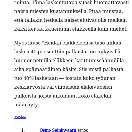
roin­ta. Tämä lasken­tat­a­pa suosii huo­mat­tavasti
naisia miesten kus­tan­nuk­sel­la. Pitää muis­taa,
että täl­läkin het­kel­lä naiset ehtivät olla melkein
kak­si ker­taa kauem­min eläk­keel­lä kuin miehet.
Myös lause “Hei­dän eläkkei­den­sä taso uhkaa
laskea 40 pros­ent­ti­in palka­s­ta” on nyky­isil­lä
huonon­ne­tu­il­la eläk­keen kart­tumis­sään­nöil­lä
aika epämääräi­nen käsite. Siis mis­tä palka­s­ta
tuo 40% las­ke­taan — jostain koko työu­ran
keskiar­vos­ta vai viimeis­ten eläke­vu­osien
palkoista, joista aikoinaan koko eläkekin
määräytyi.
Vastaa
Osmo Soininvaara
sanoo: