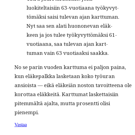
luokiteltaisi­in 63-vuo­ti­aana työkyvyt­
tömäk­si saisi tule­van ajan kart­tuman.
Nyt saa sen alati huononevan eläk­
keen ja jos tulee työkyvyt­tömäk­si 61-
vuo­ti­aana, saa tule­van ajan kart­
tuman vain 63 vuo­ti­aak­si saakka.
No se parin vuo­den kart­tuma ei paljon paina,
kun eläkepalk­ka las­ke­taan koko työu­ran
ansioista — eikä eläkeiän nos­ton tavoit­teena ole
korot­taa eläkkeitä. Kart­tumat las­ket­taisi­in
pitem­mältä ajal­ta, mut­ta pros­ent­ti olisi
pienempi.
Vastaa