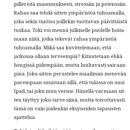
pillere­itä masen­nuk­seen, stres­si­in ja potenssi­in.
Rahaa saa tehdä sit­ten ympäristöä tuhoa­mal­la,
joka sekin tun­tuu joillekin tuot­ta­van päivit­täistä
tuskaa. Toki voi men­nä julkiselle puolelle hoita­
maan niitä, jot­ka tekevät rahaa ympäristöä
tuhoa­mal­la. Mikä saa kuvit­tele­maan, että
jatkos­sa ollaan ter­veem­piä? Kitu­ute­taan ehkä
hengis­sä pidem­pään, mut­ta luul­tavasti sairaan­
pina. Joku sit­ten perustelee maail­man menevän
parem­paan suun­taan sil­lä, että tulos­sa on uusi
Ipad, tai joku muu verme. Hänel­lä var­maan sit­
ten täyt­tyy joku tarve siinä, mut­ta toiv­ot­tavasti
tämä on vain joidenkin eksynei­den tapausten
ajattelua.