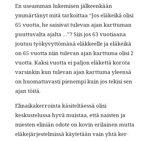
En use­am­man lukemisen jäl­keenkään
ymmärtänyt mitä tarkoit­taa “Jos eläkeikä olisi
65 vuot­ta, he saisi­vat tule­van ajan kart­tuman
puut­tuval­ta ajal­ta …”? Siis jos 63 vuo­ti­aana
joutuu työkyvyt­tömänä eläk­keelle ja eläkeikä
on 65 vuot­ta niin tule­van ajan kart­tuma olisi 2
vuot­ta. Kak­si vuot­ta ei paljon eläket­tä koro­ta
varsinkin kun tule­van ajan kart­tuma yleen­sä
on huo­mat­tavasti pienem­pi kuin jos tek­isi sen
ajan töitä.
Eli­naikak­er­roin­ta käsiteltäessä olisi
keskustelus­sa hyvä muis­taa, että nais­ten ja
miesten elin­iän odote on kovin eri­lainen mut­ta
eläke­jär­jestelmis­sä käytetään vain yhtä ker­