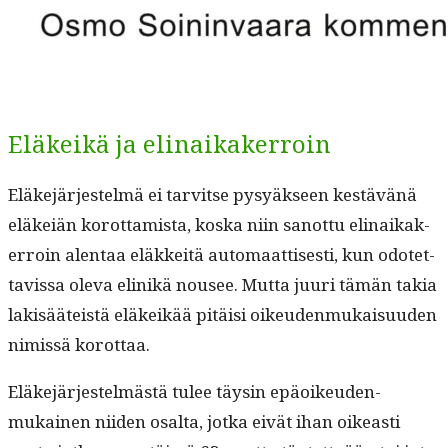
Eläkeikä ja elinaikakerroin
Eläke­jär­jestelmä ei tarvitse pysyäk­seen kestävänä
eläkeiän korot­tamista, kos­ka niin san­ot­tu eli­naikak­
er­roin alen­taa eläkkeitä automaat­tis­es­ti, kun odotet­
tavis­sa ole­va elinikä nousee. Mut­ta juuri tämän takia
lak­isääteistä eläkeikää pitäisi oikeu­den­mukaisu­u­den
nimis­sä korot­taa.
Eläke­jär­jestelmästä tulee täysin epäoikeu­den­
mukainen niiden osalta, jot­ka eivät ihan oikeasti