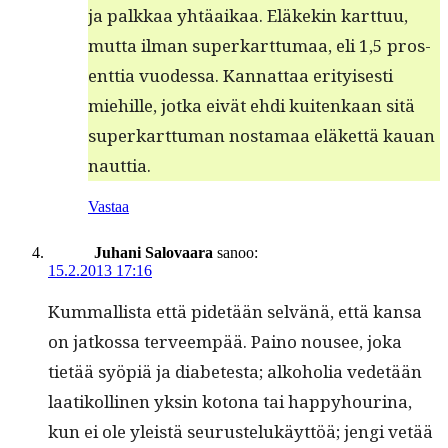
ja palkkaa yhtäaikaa. Eläkekin kart­tuu,
mut­ta ilman superkart­tumaa, eli 1,5 pros­
ent­tia vuodessa. Kan­nat­taa eri­tyis­es­ti
miehille, jot­ka eivät ehdi kuitenkaan sitä
superkart­tuman nos­ta­maa eläket­tä kauan
nauttia.
Vastaa
Juhani Salovaara
sanoo:
15.2.2013 17:16
Kum­mallista että pide­tään selvänä, että kansa
on jatkos­sa ter­veem­pää. Paino nousee, joka
tietää syöpiä ja dia­betes­ta; alko­ho­lia vede­tään
laatikolli­nen yksin kotona tai hap­py­hou­ri­na,
kun ei ole yleistä seu­rustelukäyt­töä; jen­gi vetää