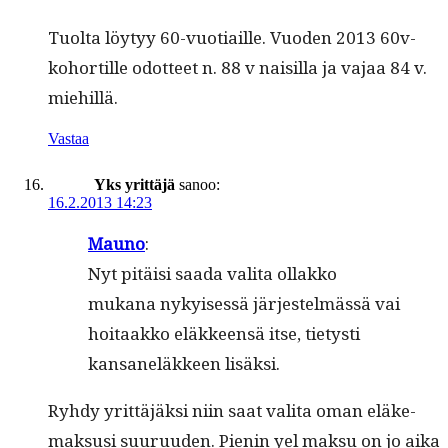
Tuol­ta löy­tyy 60-vuo­ti­aille. Vuo­den 2013 60v-
kohor­tille odot­teet n. 88 v naisil­la ja vajaa 84 v.
miehillä.
Vastaa
Yks yrittäjä
sanoo:
16.2.2013 14:23
Mauno
:
Nyt pitäisi saa­da vali­ta ollakko
mukana nykyisessä jär­jestelmässä vai
hoitaakko eläk­keen­sä itse, tietysti
kansaneläk­keen lisäksi.
Ryhdy yrit­täjäk­si niin saat vali­ta oman eläke­
mak­susi suu­ru­u­den. Pienin yel mak­su on jo aika