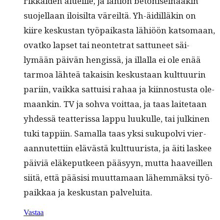
rikkaiden alueille, ja lähiön betoni­seinääkin
suo­jel­laan iloisil­ta väreiltä. Yh-äidil­läkin on
kiire keskus­tan työ­paikas­ta lähiöön kat­so­maan,
ovatko lapset tai neon­te­trat sat­tuneet säi­
lymään päivän hengis­sä, ja illal­la ei ole enää
tar­moa lähteä takaisin keskus­taan kult­tuurin
pari­in, vaik­ka sat­tuisi rahaa ja kiin­nos­tus­ta ole­
maankin. TV ja soh­va voit­taa, ja taas laite­taan
yhdessä teat­teris­sa lap­pu luukulle, tai julki­nen
tuki tap­pi­in. Samal­la taas yksi sukupolvi vier­
aan­nutet­ti­in elävästä kult­tuurista, ja äiti las­kee
päiviä eläkeput­keen pääsyyn, mut­ta haaveillen
siitä, että pää­sisi muut­ta­maan lähem­mäk­si työ­
paikkaa ja keskus­tan palveluita.
Vastaa