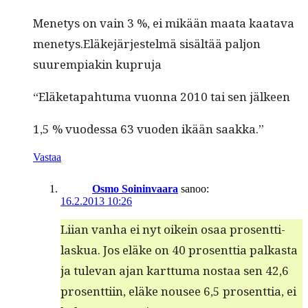
Mene­tys on vain 3 %, ei mikään maa­ta kaata­va
menetys.Eläkejärjestelmä sisältää paljon
suurem­piakin kupruja
“Eläke­ta­pah­tu­ma vuon­na 2010 tai sen jälkeen
1,5 % vuodessa 63 vuo­den ikään saakka.”
Vastaa
Osmo Soininvaara
sanoo:
16.2.2013 10:26
Liian van­ha ei nyt oikein osaa pros­ent­ti­
laskua. Jos eläke on 40 pros­ent­tia palka­s­ta
ja tule­van ajan kart­tuma nos­taa sen 42,6
pros­ent­ti­in, eläke nousee 6,5 pros­ent­tia, ei