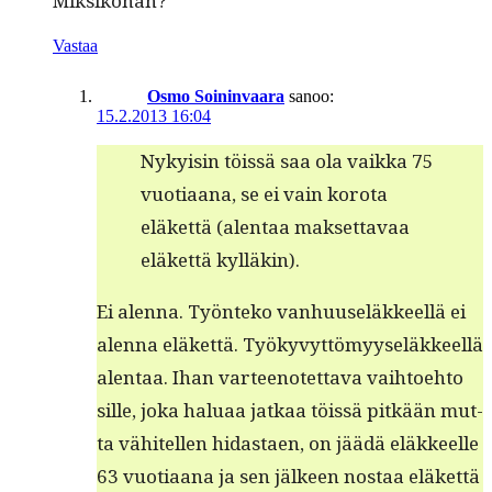
Miksiköhän?
Vastaa
Osmo Soininvaara
sanoo:
15.2.2013 16:04
Nyky­isin töis­sä saa ola vaik­ka 75
vuo­ti­aana, se ei vain koro­ta
eläket­tä (alen­taa mak­set­tavaa
eläket­tä kylläkin).
Ei alen­na. Työn­teko van­hu­useläk­keel­lä ei
alen­na eläket­tä. Työkyvyt­tömyy­seläk­keel­lä
alen­taa. Ihan var­teenotet­ta­va vai­h­toe­hto
sille, joka halu­aa jatkaa töis­sä pitkään mut­
ta vähitellen hidas­taen, on jäädä eläk­keelle
63 vuo­ti­aana ja sen jäl­keen nos­taa eläket­tä