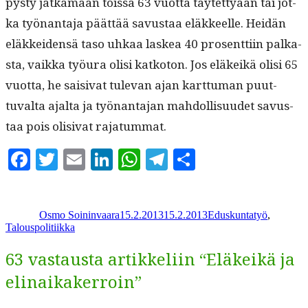
pysty jatka­maan töis­sä 63 vuot­ta täytet­tyään tai jot­
ka työ­nan­ta­ja päät­tää savus­taa eläk­keelle. Hei­dän
eläkkei­den­sä taso uhkaa laskea 40 pros­ent­ti­in palka­
s­ta, vaik­ka työu­ra olisi katko­ton. Jos eläkeikä olisi 65
vuot­ta, he saisi­vat tule­van ajan kart­tuman puut­
tuval­ta ajal­ta ja työ­nan­ta­jan mah­dol­lisu­udet savus­
taa pois oli­si­vat rajatummat.
Facebook
Twitter
Email
LinkedIn
WhatsApp
Telegram
Share
Kirjoittaja
Julkaistu
Kategoriat
Osmo Soininvaara
15.2.2013
15.2.2013
Eduskuntatyö
,
Talouspolitiikka
63 vastausta artikkeliin “Eläkeikä ja
elinaikakerroin”