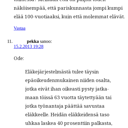
näköisem­pää, että pariskun­nas­ta jom­pi kumpi
elää 100-vuo­ti­aak­si, kuin että molem­mat elävät.
Vastaa
pekka
sanoo:
15.2.2013 19:28
Ode:
Eläke­jär­jestelmästä tulee täysin
epäoikeu­den­mukainen niiden osalta,
jot­ka eivät ihan oikeasti pysty jatka­
maan töis­sä 63 vuot­ta täytet­tyään tai
jot­ka työ­nan­ta­ja päät­tää savus­taa
eläk­keelle. Hei­dän eläkkei­den­sä taso
uhkaa laskea 40 pros­ent­ti­in palka­s­ta,