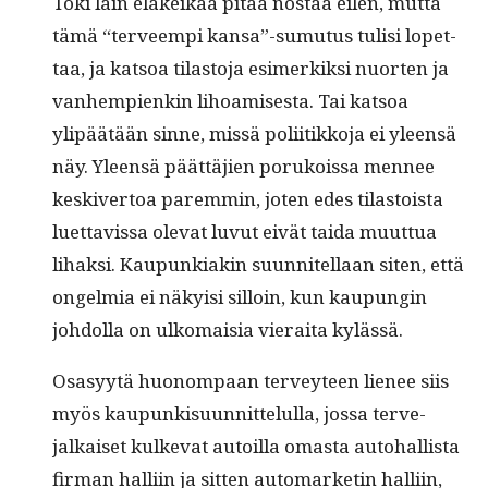
Toki lain eläkeikää pitää nos­taa eilen, mut­ta
tämä “ter­veem­pi kansa”-sumutus tulisi lopet­
taa, ja kat­soa tilas­to­ja esimerkik­si nuorten ja
van­hempi­enkin lihoamis­es­ta. Tai kat­soa
ylipäätään sinne, mis­sä poli­itikko­ja ei yleen­sä
näy. Yleen­sä päät­täjien porukois­sa men­nee
keskiver­toa parem­min, joten edes tilas­toista
luet­tavis­sa ole­vat luvut eivät tai­da muut­tua
lihak­si. Kaupunki­akin suun­nitel­laan siten, että
ongelmia ei näky­isi sil­loin, kun kaupun­gin
johdol­la on ulko­maisia vierai­ta kylässä.
Osasyytä huonom­paan ter­vey­teen lie­nee siis
myös kaupunkisu­un­nit­telul­la, jos­sa ter­ve­
jalkaiset kulke­vat autoil­la omas­ta auto­hal­lista
fir­man hal­li­in ja sit­ten automar­ketin hal­li­in,