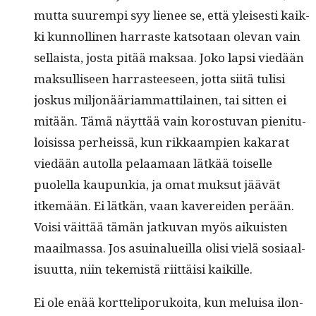
mut­ta suurem­pi syy lie­nee se, että yleis­es­ti kaik­
ki kun­nolli­nen har­raste kat­so­taan ole­van vain
sel­l­aista, jos­ta pitää mak­saa. Joko lap­si viedään
mak­sulliseen har­ras­teeseen, jot­ta siitä tulisi
joskus miljonääri­ammat­ti­lainen, tai sit­ten ei
mitään. Tämä näyt­tää vain koros­tu­van pien­i­t­u­
loi­sis­sa per­heis­sä, kun rikkaampi­en kakarat
viedään autol­la pelaa­maan lätkää toiselle
puolel­la kaupunkia, ja omat muk­sut jäävät
itkemään. Ei lätkän, vaan kaverei­den perään.
Voisi väit­tää tämän jatku­van myös aikuis­ten
maail­mas­sa. Jos asuinalueil­la olisi vielä sosi­aal­
isu­ut­ta, niin tekemistä riit­täisi kaikille.
Ei ole enää kort­teliporukoi­ta, kun meluisa ilon­