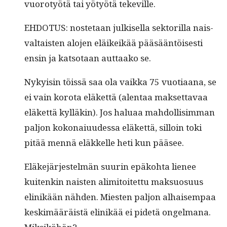
vuorotyötä tai yötyötä tekeville.
EHDOTUS: nos­te­taan julkisel­la sek­to­ril­la nais­
val­tais­ten alo­jen eläikeikää pääsään­töis­es­ti
ensin ja kat­so­taan aut­taako se.
Nyky­isin töis­sä saa ola vaik­ka 75 vuo­ti­aana, se
ei vain koro­ta eläket­tä (alen­taa mak­set­tavaa
eläket­tä kyl­läkin). Jos halu­aa mah­dol­lisim­man
paljon kokon­aiu­udessa eläket­tä, sil­loin toki
pitää men­nä eläkkelle heti kun pääsee.
Eläke­jär­jestelmän suurin epäko­h­ta lie­nee
kuitenkin nais­ten alim­i­toitet­tu mak­su­o­su­us
elinikään näh­den. Miesten paljon alhaisem­paa
keskimääräistä elinikää ei pide­tä ongel­mana.