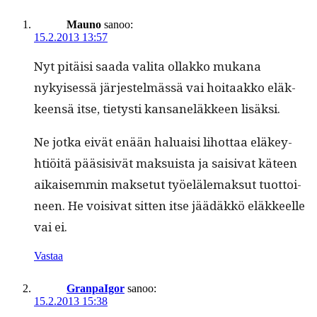
Mauno
sanoo:
15.2.2013 13:57
Nyt pitäisi saa­da vali­ta ollakko mukana
nykyisessä jär­jestelmässä vai hoitaakko eläk­
keen­sä itse, tietysti kansaneläk­keen lisäksi.
Ne jot­ka eivät enään halu­aisi lihot­taa eläkey­
htiöitä pää­si­sivät mak­su­ista ja saisi­vat käteen
aikaisem­min mak­se­tut työeläle­mak­sut tuot­toi­
neen. He voisi­vat sit­ten itse jäädäkkö eläk­keelle
vai ei.
Vastaa
GranpaIgor
sanoo:
15.2.2013 15:38