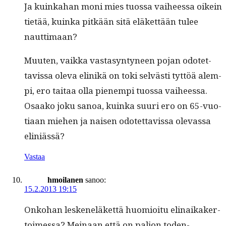
Ja kuinka­han moni mies tuos­sa vai­heessa oikein
tietää, kuin­ka pitkään sitä eläket­tään tulee
nauttimaan?
Muuten, vaik­ka vas­ta­syn­tyneen pojan odotet­
tavis­sa ole­va elinikä on toki selvästi tyt­töä alem­
pi, ero taitaa olla pienem­pi tuos­sa vai­heessa.
Osaako joku sanoa, kuin­ka suuri ero on 65-vuo­
ti­aan miehen ja naisen odotet­tavis­sa olevas­sa
eliniässä?
Vastaa
hmoilanen
sanoo:
15.2.2013 19:15
Onko­han leskeneläket­tä huomioitu eli­naikak­er­
toimes­sa? Meinaan että on paljon toden­