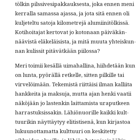
tölkin pilssivesi­pakkauk­ses­ta, joka ennen meni
ker­ral­la samas­sa ajas­sa, ja jota sitä ennen oli
kul­jetel­tu sato­ja kilo­me­tre­jä alu­mi­initölkissä.
Koti­hoita­jat ker­to­vat jo koton­aan päiväkän­
näävistä eläkeläi­sista, ja mitä muu­ta yhteiskun­
nan kulis­sit pitävätkään piilossa?
Meri toimii kesäl­lä uima­hal­li­na, hiihde­tään kun
on lun­ta, pyöräl­lä retkelle, sit­ten pilkille tai
virvelöimään. Tekemistä riit­täisi ilman kalli­ita
han­kkei­ta ja mak­su­ja, mut­ta ajan hen­ki vaatii
näköjään jo las­tenkin lait­tamista ura­put­keen
har­ras­tuk­sis­sakin. Lähiön­uo­rille kaik­ki kult­
tuurikin näyt­täy­tyy elit­is­tisenä, kun kir­jas­toa
luku­unot­ta­mat­ta kult­tuuri on keskitet­ty