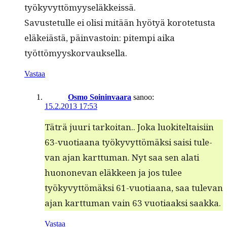
työkyvyttömyyseläkkeissä.
Savuste­tulle ei olisi mitään hyö­tyä korote­tus­ta
eläkeiästä, päin­vas­toin: pitem­pi aika
työttömyyskorvauksella.
Vastaa
Osmo Soininvaara
sanoo:
15.2.2013 17:53
Täträ juuri tarkoi­tan.. Joka luokiteltaisi­in
63-vuo­ti­aana työkyvyt­tömäk­si saisi tule­
van ajan kart­tuman. Nyt saa sen alati
huononevan eläk­keen ja jos tulee
työkyvyt­tömäk­si 61-vuo­ti­aana, saa tule­van
ajan kart­tuman vain 63 vuo­ti­aak­si saakka.
Vastaa