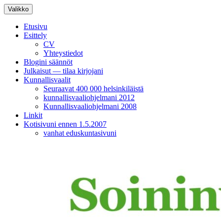
Siirry
Valikko
sisältöön
Etusivu
Esittely
CV
Yhteystiedot
Blogini säännöt
Julkaisut — tilaa kirjojani
Kunnallisvaalit
Seuraavat 400 000 helsinkiläistä
kunnallisvaaliohjelmani 2012
Kunnallisvaaliohjelmani 2008
Linkit
Kotisivuni ennen 1.5.2007
vanhat eduskuntasivuni