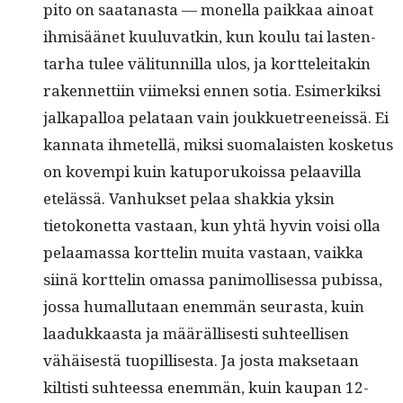
pito on saatanas­ta — monel­la paikkaa ain­oat
ihmisäänet kuu­lu­vatkin, kun koulu tai las­ten­
tarha tulee väl­i­tun­nil­la ulos, ja kort­teleitakin
raken­net­ti­in viimek­si ennen sotia. Esimerkik­si
jalka­pal­loa pelataan vain joukkue­treeneis­sä. Ei
kan­na­ta ihme­tel­lä, mik­si suo­ma­lais­ten kos­ke­tus
on kovem­pi kuin katu­porukois­sa pelaav­il­la
etelässä. Van­huk­set pelaa shakkia yksin
tietokonet­ta vas­taan, kun yhtä hyvin voisi olla
pelaa­mas­sa kort­telin mui­ta vas­taan, vaik­ka
siinä kort­telin omas­sa pan­i­mol­lises­sa pubis­sa,
jos­sa humal­lu­taan enem­män seuras­ta, kuin
laadukkaas­ta ja määräl­lis­es­ti suh­teel­lisen
vähäis­es­tä tuopil­lis­es­ta. Ja jos­ta mak­se­taan
kiltisti suh­teessa enem­män, kuin kau­pan 12-