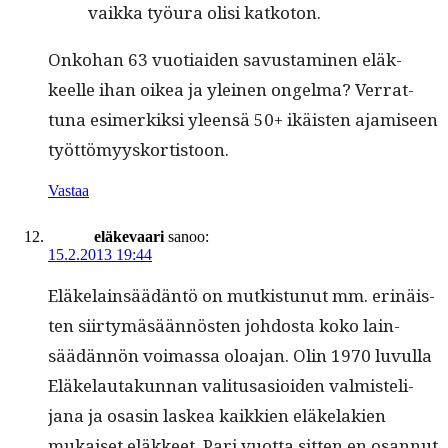
vaik­ka työu­ra olisi katkoton.
Onko­han 63 vuo­ti­aiden savus­t­a­mi­nen eläk­
keelle ihan oikea ja yleinen ongel­ma? Ver­rat­
tuna esimerkik­si yleen­sä 50+ ikäis­ten ajamiseen
työttömyyskortistoon.
Vastaa
eläkevaari
sanoo:
15.2.2013 19:44
Eläke­lain­säädän­tö on mutk­istunut mm. erinäis­
ten siir­tymäsään­nösten joh­dos­ta koko lain­
säädän­nön voimas­sa oloa­jan. Olin 1970 luvul­la
Eläke­lau­takun­nan val­i­tusasioiden valmis­teli­
jana ja osasin laskea kaikkien eläke­lakien
mukaiset eläk­keet. Pari vuot­ta sit­ten en osan­nut