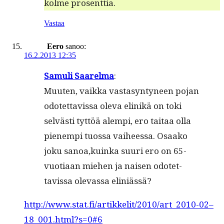
kolme prosenttia.
Vastaa
Eero
sanoo:
16.2.2013 12:35
Samuli Saarel­ma
:
Muuten, vaik­ka vas­ta­syn­tyneen pojan
odotet­tavis­sa ole­va elinikä on toki
selvästi tyt­töä alem­pi, ero taitaa olla
pienem­pi tuos­sa vai­heessa. Osaako
joku sanoa,kuinka suuri ero on 65-
vuo­ti­aan miehen ja naisen odotet­
tavis­sa olevas­sa eliniässä?
http://www.stat.fi/artikkelit/2010/art_2010-02–
18_001.html?s=0#6