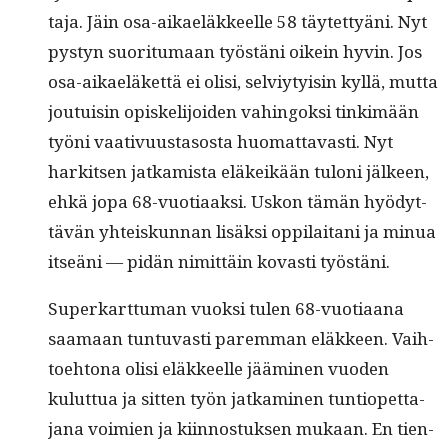
ta­ja. Jäin osa-aikaeläk­keelle 58 täytet­tyäni. Nyt
pystyn suori­tu­maan työstäni oikein hyvin. Jos
osa-aikaeläket­tä ei olisi, selviy­ty­isin kyl­lä, mut­ta
jou­tu­isin opiske­li­joiden vahin­gok­si tin­kimään
työni vaa­tivu­us­ta­sos­ta huo­mat­tavasti. Nyt
hark­it­sen jatkamista eläkeikään tuloni jäl­keen,
ehkä jopa 68-vuo­ti­aak­si. Uskon tämän hyödyt­
tävän yhteiskun­nan lisäk­si oppi­lai­tani ja min­ua
itseäni — pidän nimit­täin kovasti työstäni.
Superkart­tuman vuok­si tulen 68-vuo­ti­aana
saa­maan tun­tu­vasti parem­man eläk­keen. Vai­h­
toe­htona olisi eläk­keelle jäämi­nen vuo­den
kulut­tua ja sit­ten työn jatkami­nen tun­tiopet­ta­
jana voimien ja kiin­nos­tuk­sen mukaan. En tien­