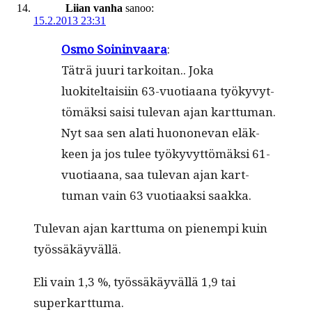
Liian vanha
sanoo:
15.2.2013 23:31
Osmo Soin­in­vaara
:
Täträ juuri tarkoi­tan.. Joka
luokiteltaisi­in 63-vuo­ti­aana työkyvyt­
tömäk­si saisi tule­van ajan kart­tuman.
Nyt saa sen alati huononevan eläk­
keen ja jos tulee työkyvyt­tömäk­si 61-
vuo­ti­aana, saa tule­van ajan kart­
tuman vain 63 vuo­ti­aak­si saakka.
Tule­van ajan kart­tuma on pienem­pi kuin
työssäkäyvällä.
Eli vain 1,3 %, työssäkäyväl­lä 1,9 tai
superkarttuma.