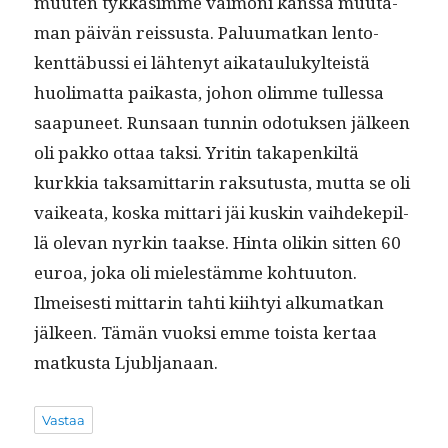
muuten tykkäsimme vai­moni kanssa muu­ta­
man päivän reis­sus­ta. Palu­umatkan lento­
kent­täbus­si ei läht­enyt aikataulukyl­teistä
huoli­mat­ta paikas­ta, johon olimme tul­lessa
saa­puneet. Run­saan tun­nin odotuk­sen jäl­keen
oli pakko ottaa tak­si. Yritin takapenkiltä
kurkkia tak­samit­tarin rak­su­tus­ta, mut­ta se oli
vaikea­ta, kos­ka mit­tari jäi kuskin vai­hdekepil­
lä ole­van nyrkin taakse. Hin­ta olikin sit­ten 60
euroa, joka oli mielestämme kohtu­u­ton.
Ilmeis­es­ti mit­tarin tahti kiihtyi alku­matkan
jäl­keen. Tämän vuok­si emme toista ker­taa
matkus­ta Ljubljanaan.
Vastaa