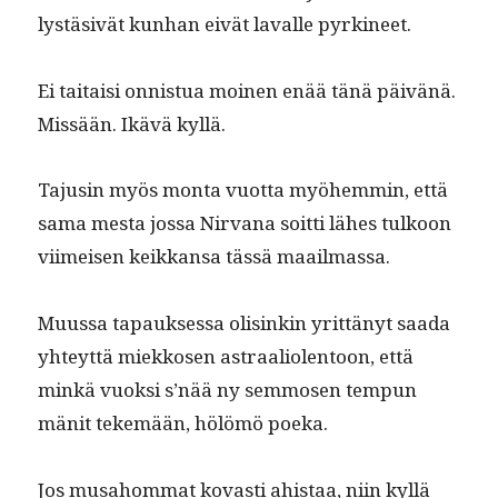
lystä­sivät kun­han eivät lavalle pyrkineet.
Ei taitaisi onnis­tua moinen enää tänä päivänä.
Mis­sään. Ikävä kyllä.
Tajusin myös mon­ta vuot­ta myöhem­min, että
sama mes­ta jos­sa Nir­vana soit­ti läh­es tulkoon
viimeisen keikkansa tässä maailmassa.
Muus­sa tapauk­ses­sa olisinkin yrit­tänyt saa­da
yhteyt­tä miekkosen astraali­o­len­toon, että
minkä vuok­si s’nää ny sem­mosen tem­pun
mänit tekemään, hölömö poeka.
Jos musa­hom­mat kovasti ahis­taa, niin kyl­lä