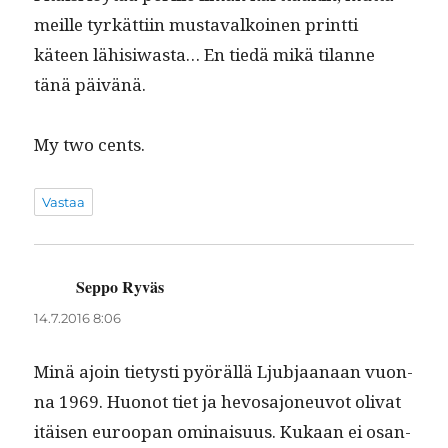
meille tyrkät­ti­in mus­tavalkoinen print­ti
käteen lähisi­wasta… En tiedä mikä tilanne
tänä päivänä.
My two cents.
Vastaa
Seppo Ryväs
sanoo:
14.7.2016 8:06
Minä ajoin tietysti pyöräl­lä Ljub­jaanaan vuon­
na 1969. Huonot tiet ja hevosajoneu­vot oli­vat
itäisen euroopan omi­naisu­us. Kukaan ei osan­