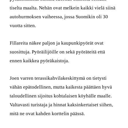
tiselta maal­ta. Nehän ovat melkein kaik­ki vielä siinä
auto­hurmok­sen vai­heessa, jos­sa Suomikin oli 30
vuot­ta sitten.
Fil­lare­i­ta näkee paljon ja kaupunkipyörät ovat
suosit­tu­ja. Pyöräil­i­jöille on sekä pyöräteitä että
ennen kaikkea pyöräkaistoja.
Joen var­ren teras­sikahvi­lakeskit­tymä on tietysti
vähän epä­todel­li­nen, mut­ta kaikesta päät­täen hyvä
taloudelli­nen sijoi­tus kohta­laisen köy­hälle maalle.
Val­tavasti tur­is­ta­ja ja hin­nat kaksinker­taiset siihen,
mitä ne ovat kah­den kort­telin päässä.