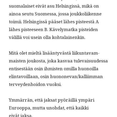
suo­ma­laiset eivät asu Helsingis­sä, mikä on
ain­oa seu­tu Suomes­sa, jos­sa joukkoli­ikenne
toimii. Helsingis­sä pääset läh­es pis­teestä A
läh­es pis­teeseen B. Käve­ly­mat­ka pis­tei­den
välil­lä voi usein olla kohtalainenkin.
Mitä olet mieltä lisään­tyvästä liikun­tavam­
mais­ten joukos­ta, joka kas­vaa tule­vaisu­udessa
entis­es­tään osin ihmis­ten omil­la huonoil­la
elin­tavoil­laan, osin huononevan/kalliimman
ter­vey­den­hoidon vuoksi.
Ymmär­rän, että jak­sat pyöräil­lä ympäri
Euroop­pa, mut­ta uno­h­dat, että kaik­ki
eivät jaksa.