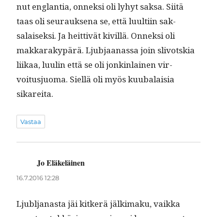
nut englan­tia, onnek­si oli lyhyt sak­sa. Siitä
taas oli seu­rauk­se­na se, että luul­ti­in sak­
salaisek­si. Ja heit­tivät kivil­lä. Onnek­si oli
makkarakypärä. Ljub­jaanas­sa join sliv­ot­skia
liikaa, luulin että se oli jonkin­lainen vir­
voitusjuo­ma. Siel­lä oli myös kuubal­aisia
sikareita.
Vastaa
Jo Eläkeläinen
sanoo:
16.7.2016 12:28
Ljubl­janas­ta jäi kitk­erä jälki­maku, vaik­ka