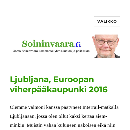
VALIKKO
Ljubljana, Euroopan
viherpääkaupunki 2016
Olemme vai­moni kanssa pää­tyneet Inter­rail-matkalla
Ljubl­janaan, jos­sa olen ollut kak­si ker­taa aiem­
minkin. Muistin vähän kuluneen näköisen eikä niin