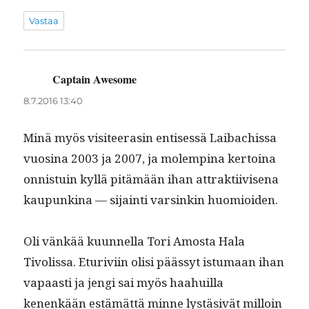
Vastaa
Captain Awesome
sanoo:
8.7.2016 13:40
Minä myös vis­i­teerasin entisessä Laibachissa
vuosi­na 2003 ja 2007, ja molemp­ina ker­toina
onnis­tu­in kyl­lä pitämään ihan attrak­ti­ivise­na
kaupunk­i­na — sijain­ti varsinkin huomioiden.
Oli vänkää kuun­nel­la Tori Amos­ta Hala
Tivolis­sa. Eturivi­in olisi päässyt istu­maan ihan
vapaasti ja jen­gi sai myös haahuil­la
kenenkään estämät­tä minne lystä­sivät mil­loin