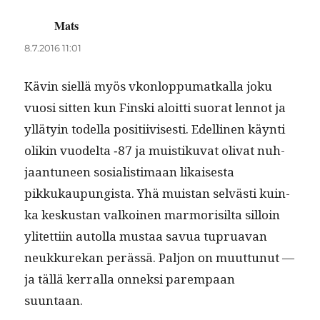
Mats
sanoo:
8.7.2016 11:01
Kävin siel­lä myös vkon­lop­pumatkalla joku
vuosi sit­ten kun Fin­s­ki aloit­ti suo­rat lennot ja
yllä­tyin todel­la posi­ti­ivis­es­ti. Edelli­nen käyn­ti
olikin vuodelta ‑87 ja muis­tiku­vat oli­vat nuh­
jaan­tuneen sosial­is­ti­maan likaises­ta
pikkukaupungista. Yhä muis­tan selvästi kuin­
ka keskus­tan valkoinen mar­morisil­ta sil­loin
ylitet­ti­in autol­la mus­taa savua tupru­a­van
neukkurekan perässä. Paljon on muut­tunut —
ja täl­lä ker­ral­la onnek­si parem­paan
suuntaan.