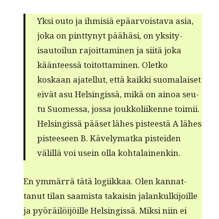
Yksi outo ja ihmisiä epäar­vois­ta­va asia,
joka on pint­tynyt päähäsi, on yksi­ty­
isautoilun rajoit­ta­mi­nen ja siitä joka
kään­teessä toitot­ta­mi­nen. Oletko
koskaan ajatel­lut, että kaik­ki suo­ma­laiset
eivät asu Helsingis­sä, mikä on ain­oa seu­
tu Suomes­sa, jos­sa joukkoli­ikenne toimii.
Helsingis­sä pääset läh­es pis­teestä A läh­es
pis­teeseen B. Käve­ly­mat­ka pis­tei­den
välil­lä voi usein olla kohtalainenkin.
En ymmär­rä tätä logi­ikkaa. Olen kan­nat­
tanut tilan saamista takaisin jalankulk­i­joille
ja pyöräilöi­jöille Helsingis­sä. Mik­si niin ei