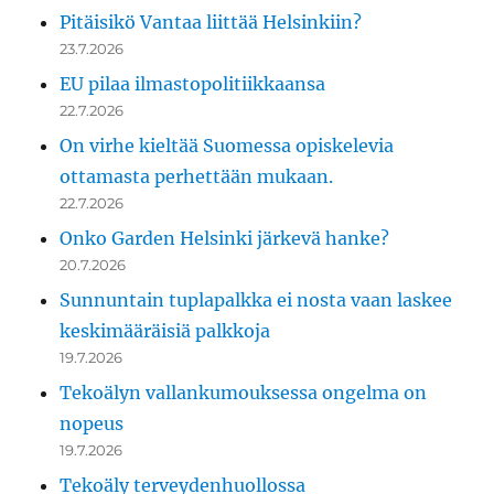
Pitäisikö Vantaa liittää Helsinkiin?
23.7.2026
EU pilaa ilmastopolitiikkaansa
22.7.2026
On virhe kieltää Suomessa opiskelevia
ottamasta perhettään mukaan.
22.7.2026
Onko Garden Helsinki järkevä hanke?
20.7.2026
Sunnuntain tuplapalkka ei nosta vaan laskee
keskimääräisiä palkkoja
19.7.2026
Tekoälyn vallankumouksessa ongelma on
nopeus
19.7.2026
Tekoäly terveydenhuollossa