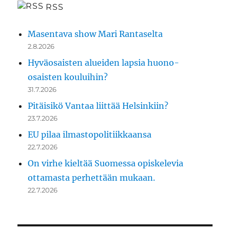
RSS
Masentava show Mari Rantaselta
2.8.2026
Hyväosaisten alueiden lapsia huono-
osaisten kouluihin?
31.7.2026
Pitäisikö Vantaa liittää Helsinkiin?
23.7.2026
EU pilaa ilmastopolitiikkaansa
22.7.2026
On virhe kieltää Suomessa opiskelevia
ottamasta perhettään mukaan.
22.7.2026