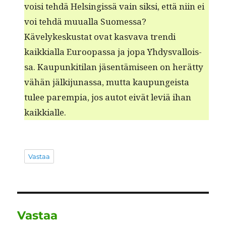
voisi tehdä Helsingis­sä vain sik­si, että niin ei
voi tehdä muual­la Suomessa?
Käve­lykesku­s­tat ovat kas­va­va tren­di
kaikkial­la Euroopas­sa ja jopa Yhdys­val­lois­
sa. Kaupunki­ti­lan jäsen­tämiseen on herät­ty
vähän jälk­i­ju­nas­sa, mut­ta kaupungeista
tulee parem­pia, jos autot eivät lev­iä ihan
kaikkialle.
Vastaa
Vastaa