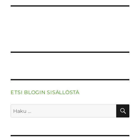
ETSI BLOGIN SISÄLLÖSTÄ
HA
Etsi: