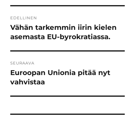
Artikkelien
EDELLINEN
selaus
Vähän tarkemmin iirin kielen
Edellinen
artikkeli:
asemasta EU-byrokratiassa.
SEURAAVA
Euroopan Unionia pitää nyt
Seuraava
artikkeli:
vahvistaa