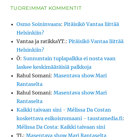
TUOREIMMAT KOMMENTIT
Osmo Soininvaara
:
Pitäisikö Vantaa liittää
Helsinkiin?
Vantaa ja ratikkaYT.
:
Pitäisikö Vantaa liittää
Helsinkiin?
Ö
:
Sunnuntain tuplapalkka ei nosta vaan
laskee keskimääräisiä palkkoja
Rahul Somani
:
Masentava show Mari
Rantaselta
Rahul Somani
:
Masentava show Mari
Rantaselta
Kaikki taivaan sini - Mélissa Da Costan
koskettava esikoisromaani - taustamedia.fi
:
Mélissa Da Costa: Kaikki taivaan sini
TL
:
Masentava show Mari Rantaselta