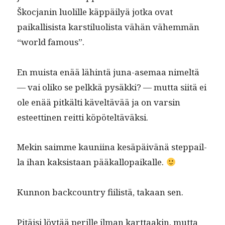
Škoc­janin luo­lille käp­päi­lyä jot­ka ovat
paikalli­sista karstilu­olista vähän vähem­män
“world famous”.
En muista enää lähin­tä juna-ase­maa nimeltä
— vai oliko se pelkkä pysäk­ki? — mut­ta siitä ei
ole enää pitkälti käveltävää ja on varsin
esteet­ti­nen reit­ti köpöteltäväksi.
Mekin saimme kau­ni­ina kesäpäivänä step­pail­
la ihan kak­sis­taan pääkallopaikalle.
Kun­non back­coun­try fiilistä, takaan sen.
Pitäisi löytää per­ille ilman kart­taakin, mut­ta