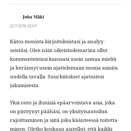
Juha Mäki
sanoo:
22.7.2016 22:07
Kiitos monista kir­joituk­sis­tasi ja ana­lyy­
seistäsi. Olen näin oikeis­tode­ma­ri­na ollut
kom­menteis­tasi kanssasi usein samaa mieltä
ja herän­nyt usein ajat­tele­maan monia asioi­ta
uudel­la taval­la. Suurki­itok­set aja­tuste­si
jakamisesta.
Yksi outo ja ihmisiä epäar­vois­ta­va asia, joka
on pint­tynyt päähäsi, on yksi­ty­isautoilun
rajoit­ta­mi­nen ja siitä joka kään­teessä toitot­ta­
mi­nen. Oletko koskaan ajatel­lut, että kaik­ki