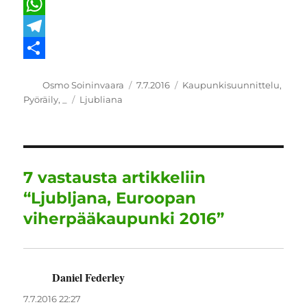
e
i
m
L
b
t
a
i
W
o
t
i
n
h
T
o
e
l
k
a
e
S
Kirjoittaja
Julkaistu
Kategoriat
Osmo Soininvaara
7.7.2016
Kaupunkisuunnittelu
,
k
r
e
t
l
h
Avainsanat
Pyöräily
,
_
Ljubliana
d
s
e
a
I
A
g
r
n
p
r
e
7 vastausta artikkeliin
p
a
“Ljubljana, Euroopan
m
viherpääkaupunki 2016”
Daniel Federley
sanoo:
7.7.2016 22:27