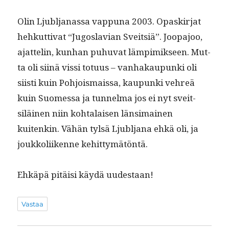
Olin Ljubl­janas­sa vap­puna 2003. Opaskir­jat
hehkut­ti­vat “Jugosla­vian Sveit­siä”. Joopa­joo,
ajat­telin, kun­han puhu­vat lämpimik­seen. Mut­
ta oli siinä vis­si totu­us – van­hakaupun­ki oli
siisti kuin Pohjo­is­mais­sa, kaupun­ki vehreä
kuin Suomes­sa ja tun­nel­ma jos ei nyt sveit­
siläi­nen niin kohta­laisen län­si­mainen
kuitenkin. Vähän tyl­sä Ljubl­jana ehkä oli, ja
joukkoli­ikenne kehittymätöntä.
Ehkäpä pitäisi käy­dä uudestaan!
Vastaa