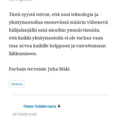
Tästä syys­tä toivon, että uusi teknolo­gia ja
yksi­ty­isautoilun enenevässä määrin vähenevä
hiil­i­jalan­jäl­ki saisi sin­utkin ymmärtämään,
että kaik­ki yksi­ty­isautoilu ei ole turhaa vaan
tasa-arvoa kaikille help­poon ja vai­vat­tomaan
liikkumiseen.
Parhain ter­veisin: Juha Mäki
Vastaa
Osmo Soininvaara
sanoo:
23.7.2016 10:02