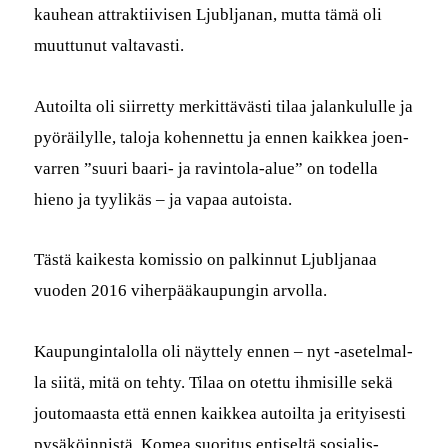
kauhean attrak­ti­ivisen Ljubl­janan, mut­ta tämä oli
muut­tunut valtavasti.
Autoil­ta oli siir­ret­ty merkit­tävästi tilaa jalanku­l­ulle ja
pyöräi­lylle, talo­ja kohen­net­tu ja ennen kaikkea joen­
var­ren ”suuri baari- ja rav­in­to­la-alue” on todel­la
hieno ja tyy­likäs – ja vapaa autoista.
Tästä kaikesta komis­sio on palkin­nut Ljubl­janaa
vuo­den 2016 viher­pääkaupun­gin arvolla.
Kaupung­in­talol­la oli näyt­te­ly ennen – nyt ‑asetel­mal­
la siitä, mitä on tehty. Tilaa on otet­tu ihmisille sekä
joutomaas­ta että ennen kaikkea autoil­ta ja eri­tyis­es­ti
pysäköin­nistä. Komea suori­tus entiseltä sosial­is­