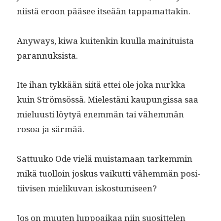
niistä eroon pääsee itseään tappamattakin.
Any­ways, kiwa kuitenkin kuul­la maini­tu­ista
parannuksista.
Ite ihan tykkään siitä ettei ole joka nurk­ka
kuin Ström­sössä. Mielestäni kaupungis­sa saa
mielu­usti löy­tyä enem­män tai vähem­män
rosoa ja särmää.
Sat­tuuko Ode vielä muis­ta­maan tarkem­min
mikä tuol­loin joskus vaikut­ti vähem­män posi­
ti­ivisen mieliku­van iskostumiseen?
Jos on muuten lup­poaikaa niin suosit­te­len