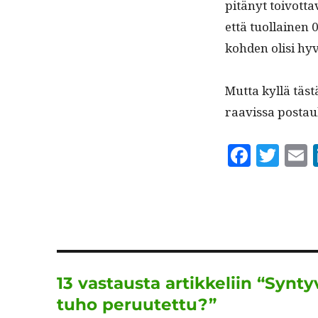
pitänyt toiv­ot­t
että tuol­lainen 0
kohden olisi hyv
Mut­ta kyl­lä täs
raavis­sa postau
F
T
a
w
c
it
a
e
te
l
b
r
o
13 vastausta artikkeliin “Syn
o
tuho peruutettu?”
k