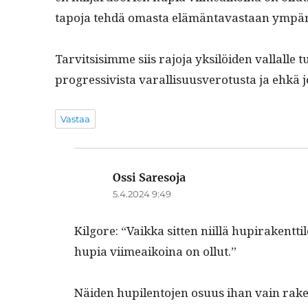
tapo­ja tehdä omas­ta elämän­tavas­taan ymp
Tarvit­sisimme siis rajo­ja yksilöi­den val­lal
pro­gres­sivista var­al­lisu­usvero­tus­ta ja ehkä 
Vastaa
Ossi Saresoja
sanoo:
5.4.2024 9:49
Kil­go­re: “Vaik­ka sit­ten niil­lä hupi­rak­en
hupia viimeaikoina on ollut.”
Näi­den hupi­len­to­jen osu­us ihan vain rake