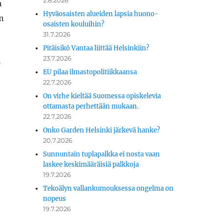
2.8.2026
a
Hyväosaisten alueiden lapsia huono-
en
osaisten kouluihin?
31.7.2026
Pitäisikö Vantaa liittää Helsinkiin?
23.7.2026
­
EU pilaa ilmastopolitiikkaansa
22.7.2026
On virhe kieltää Suomessa opiskelevia
ottamasta perhettään mukaan.
22.7.2026
Onko Garden Helsinki järkevä hanke?
20.7.2026
Sunnuntain tuplapalkka ei nosta vaan
laskee keskimääräisiä palkkoja
19.7.2026
Tekoälyn vallankumouksessa ongelma on
nopeus
19.7.2026