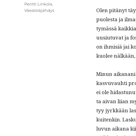
Pentti Linkola
,
Olen pitänyt täys
Väestöräjähdys
puoles­ta ja ilmas
tymässä kaikkiall
uusi­u­tu­vat ja f
on ihmisiä jai ko
kuolee nälkään, i
Min­un aikanani 
kasvu­vauhti pros
ei ole hidas­tun
ta aivan liian m
tyy jyrkkään lask
kuitenkin. Lasku
luvun aikana kii