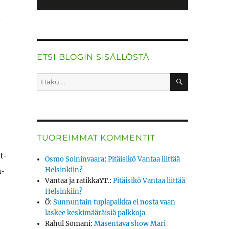
n
ETSI BLOGIN SISÄLLÖSTÄ
HAKU
Etsi:
TUOREIMMAT KOMMENTIT
t­
Osmo Soininvaara
:
Pitäisikö Vantaa liittää
n­
Helsinkiin?
Vantaa ja ratikkaYT.
:
Pitäisikö Vantaa liittää
Helsinkiin?
Ö
:
Sunnuntain tuplapalkka ei nosta vaan
laskee keskimääräisiä palkkoja
Rahul Somani
:
Masentava show Mari