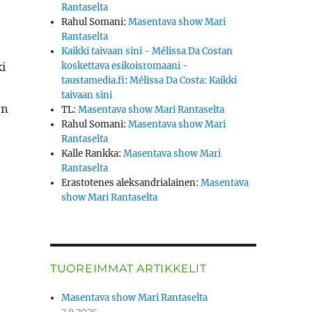
Rantaselta
Rahul Somani
:
Masentava show Mari
Rantaselta
Kaikki taivaan sini - Mélissa Da Costan
ki
koskettava esikoisromaani -
taustamedia.fi
:
Mélissa Da Costa: Kaikki
taivaan sini
en
TL
:
Masentava show Mari Rantaselta
Rahul Somani
:
Masentava show Mari
Rantaselta
Kalle Rankka
:
Masentava show Mari
Rantaselta
Erastotenes aleksandrialainen
:
Masentava
show Mari Rantaselta
TUOREIMMAT ARTIKKELIT
Masentava show Mari Rantaselta