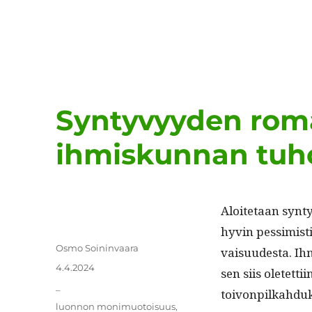
Syntyvyyden roma
ihmiskunnan tuh
Aloite­taan syn­t
hyvin pes­simist
Kirjoittaja
Osmo Soininvaara
vaisu­ud­es­ta. Ih
Julkaistu
4.4.2024
sen siis oletet­t
Kategoriat
_
toivonpilkahdu
Avainsanat
luonnon monimuotoisuus
,