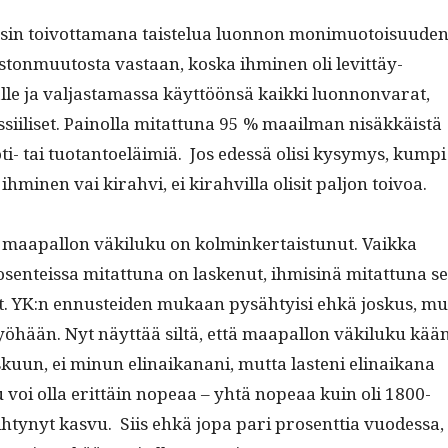
in toiv­ot­ta­mana tais­telua luon­non mon­imuo­toisu­u­de
­ton­muu­tos­ta vas­taan, kos­ka ihmi­nen oli levit­täy­
e ja val­jas­ta­mas­sa käyt­töön­sä kaik­ki luon­non­va­rat,
os­si­iliset. Pain­ol­la mitat­tuna 95 % maail­man nisäkkäistä
ti- tai tuotan­toeläim­iä. Jos edessä olisi kysymys, kumpi
hmi­nen vai kirahvi, ei kirahvil­la olisit paljon toivoa.
maa­pal­lon väk­iluku on kolminker­tais­tunut. Vaik­ka
­en­teis­sa mitat­tuna on laskenut, ihmis­inä mitat­tuna se
ut. YK:n ennustei­den mukaan pysähty­isi ehkä joskus, mu
yöhään. Nyt näyt­tää siltä, että maa­pal­lon väk­iluku kää
u­un, ei min­un eli­naikanani, mut­ta las­teni eli­naikana
 voi olla erit­täin nopeaa – yhtä nopeaa kuin oli 1800-
htynyt kasvu. Siis ehkä jopa pari pros­ent­tia vuodessa,