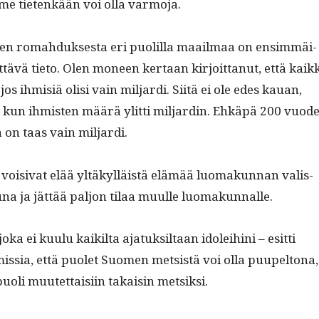
me tietenkään voi olla varmoja.
en rom­ah­duk­ses­ta eri puo­lil­la maail­maa on ensim­mäi­
tävä tieto. Olen mon­een ker­taan kir­joit­tanut, että kaik­
jos ihmisiä olisi vain mil­jar­di. Siitä ei ole edes kauan,
, kun ihmis­ten määrä ylit­ti mil­jardin. Ehkäpä 200 vuo­d
ä on taas vain miljardi.
ä voisi­vat elää yltäkyl­läistä elämää luo­makun­nan val­is­
na ja jät­tää paljon tilaa muulle luomakunnalle.
oka ei kuu­lu kaik­il­ta ajatuk­sil­taan idol­ei­hi­ni – esit­ti
s­sia, että puo­let Suomen met­sistä voi olla puu­pel­tona,
oli muutet­taisi­in takaisin metsiksi.