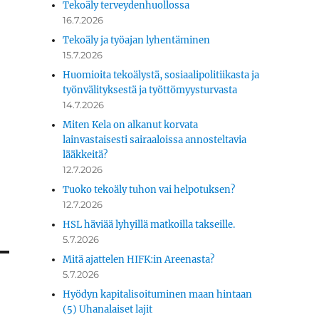
Tekoäly terveydenhuollossa
16.7.2026
Tekoäly ja työajan lyhentäminen
15.7.2026
Huomioita tekoälystä, sosiaalipolitiikasta ja
työnvälityksestä ja työttömyysturvasta
14.7.2026
Miten Kela on alkanut korvata
lainvastaisesti sairaaloissa annosteltavia
lääkkeitä?
12.7.2026
Tuoko tekoäly tuhon vai helpotuksen?
12.7.2026
HSL häviää lyhyillä matkoilla takseille.
5.7.2026
Mitä ajattelen HIFK:in Areenasta?
5.7.2026
Hyödyn kapitalisoituminen maan hintaan
(5) Uhanalaiset lajit