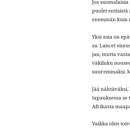
Jos suo­ma­laisi
puo­let enti­sistä
enem­män kuin ny
Yksi asia on epä
sa. Lancet ennus­t
jan, mut­ta vas­t
väk­iluku nousee 
suurem­mak­si. M
Jää nähtäväk­si,
tapauk­ses­sa se
Afrikas­ta maa­pal
Vaik­ka olen toi