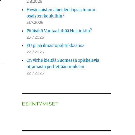
2.8.2026
Hyväosaisten alueiden lapsia huono-
osaisten kouluihin?
31.7.2026
Pitäisikö Vantaa liittää Helsinkiin?
23.7.2026
EU pilaa ilmastopolitiikkaansa
22.7.2026
On virhe kieltää Suomessa opiskelevia
ottamasta perhettään mukaan.
22.7.2026
ESIINTYMISET