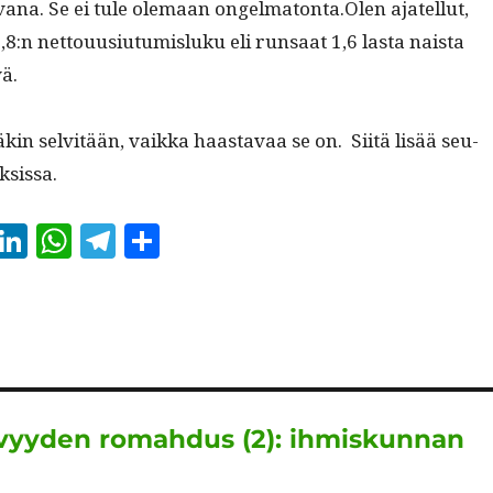
a­vana. Se ei tule ole­maan ongelmatonta.Olen ajatel­lut,
,8:n net­tou­u­si­u­tu­mis­luku eli run­saat 1,6 las­ta naista
ä.
täkin selvitään, vaik­ka haas­tavaa se on. Siitä lisää seu­
ksissa.
E
Li
W
T
S
m
n
h
el
h
i
k
at
e
a
e
s
g
re
d
A
r
I
p
a
tyvyyden romahdus (2): ihmiskunnan
n
p
m