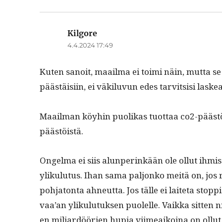
Kilgore
sanoo:
4.4.2024 17:49
Kuten sanoit, maail­ma ei toi­mi näin, mut­ta se t
päästäisi­in, ei väk­ilu­vun edes tarvit­sisi lask
Maail­man köy­hin puo­likas tuot­taa co2-päästö
päästöistä.
Ongel­ma ei siis alun­perinkään ole ollut ihmi
yliku­lu­tus. Ihan sama paljonko meitä on, jo
poh­ja­ton­ta ahneut­ta. Jos tälle ei laite­ta sto
vaa’an yliku­lu­tuk­sen puolelle. Vaik­ka sit­ten n
en mil­jardöörien hupia viimeaikoina on ollut