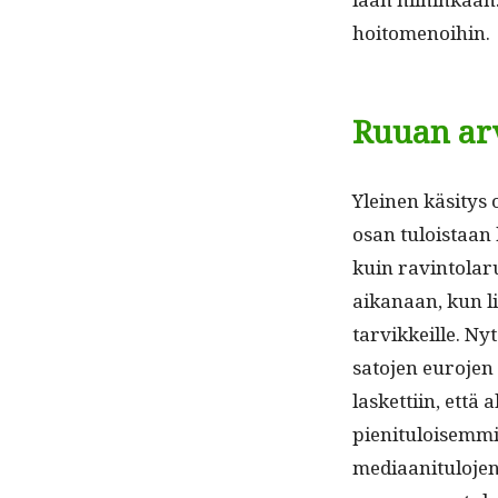
hoitomenoihin.
Ruuan ar
Yleinen käsi­tys 
osan tulois­taan 
kuin rav­in­to­lar
aikanaan, kun li
tarvikkeille. Nyt 
sato­jen euro­jen 
las­ket­ti­in, et
pien­i­t­u­loisem
medi­aan­i­t­u­lo