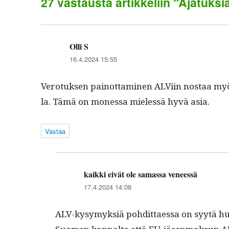
27 vastausta artikkeliin “Ajatuks
Olli S
sanoo:
16.4.2024 15:55
Vero­tuk­sen pain­ot­ta­mi­nen ALVi­in nos­taa my
la. Tämä on mon­es­sa mielessä hyvä asia.
Vastaa
kaikki eivät ole samassa veneessä
sanoo:
17.4.2024 14:08
ALV-kysymyk­siä pohdit­taes­sa on syytä hu