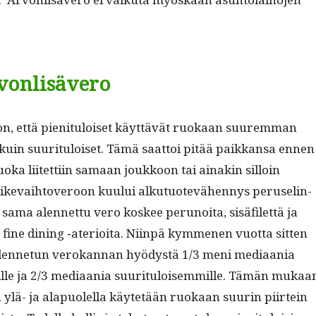
vonlisävero
on, että pien­i­t­u­loiset käyt­tävät ruokaan suurem­man
kuin suu­rit­u­loiset. Tämä saat­toi pitää paikkansa ennen
uo­ka liitet­ti­in samaan joukkoon tai ainakin sil­loin
ike­vai­h­toveroon kuu­lui alku­tuotevähen­nys peruselin­
sama alen­net­tu vero kos­kee perunoi­ta, sisä­filet­tä ja
fine din­ing ‑ate­ri­oi­ta. Niin­pä kymme­nen vuot­ta sit­ten
tä alen­netun verokan­nan hyödys­tä 1/3 meni medi­aa­nia
­mille ja 2/3 medi­aa­nia suu­rit­u­loisem­mille. Tämän mukaa
­jen ylä- ja ala­puolel­la käytetään ruokaan suurin piirtein