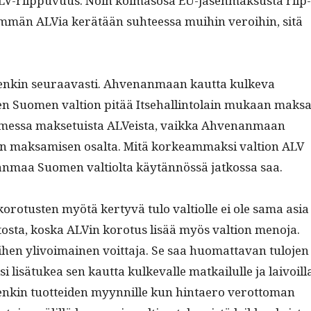
riip­pu­vu­us. Noin kol­ma­sosa EU-jäsen­mak­sus­ta riip
­män ALVia kerätään suh­teessa mui­hin veroi­hin, sitä
etenkin seu­raavasti. Ahve­nan­maan kaut­ta kulke­va
een Suomen val­tion pitää Itse­hallinto­lain mukaan mak­s
s­sa mak­se­tu­ista ALVeista, vaik­ka Ahve­nan­maan
ien mak­samisen osalta. Mitä korkeam­mak­si val­tion ALV
n­maa Suomen val­ti­ol­ta käytän­nössä jatkos­sa saa.
koro­tusten myötä ker­tyvä tulo val­ti­olle ei ole sama asia
s­tos­ta, kos­ka ALVin koro­tus lisää myös val­tion meno­ja.
en ylivoimainen voit­ta­ja. Se saa huo­mat­ta­van tulo­jen
i lisä­tukea sen kaut­ta kulke­valle matkailulle ja laivoil­l
nkin tuot­tei­den myyn­nille kun hin­taero verot­toman