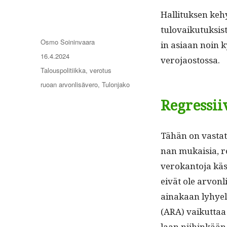
Hal­li­tuk­sen ke
tulo­vaiku­tuk­si
Kirjoittaja
Osmo Soininvaara
in asi­aan noin k
Julkaistu
16.4.2024
verojaostossa.
Kategoriat
Talouspolitiikka
,
verotus
Avainsanat
ruoan arvonlisävero
,
Tulonjako
Regressii
Tähän on vas­tat
nan mukaisia, reg
verokan­to­ja käs
eivät ole arvon­l
ainakaan lyhyel­l
(ARA) vaikut­taa 
laan niihinkään