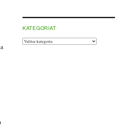
­
KATEGORIAT
Kategoriat
aa
a