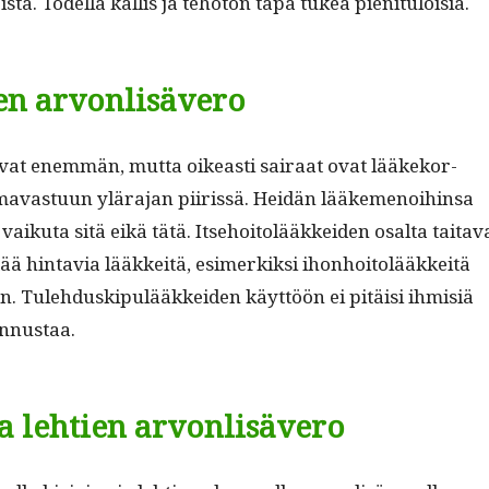
sta. Todel­la kallis ja teho­ton tapa tukea pienituloisia.
en arvonlisävero
a­vat enem­män, mut­ta oikeasti sairaat ovat lääkeko­r­
vas­tu­un ylära­jan piiris­sä. Hei­dän lääke­menoi­hin­sa
vaiku­ta sitä eikä tätä. Itse­hoitolääkkei­den osalta taita­v
ää hin­tavia lääkkeitä, esimerkik­si ihon­hoitolääkkeitä
. Tule­hduskip­ulääkkei­den käyt­töön ei pitäisi ihmisiä
nnustaa.
ja lehtien arvonlisävero