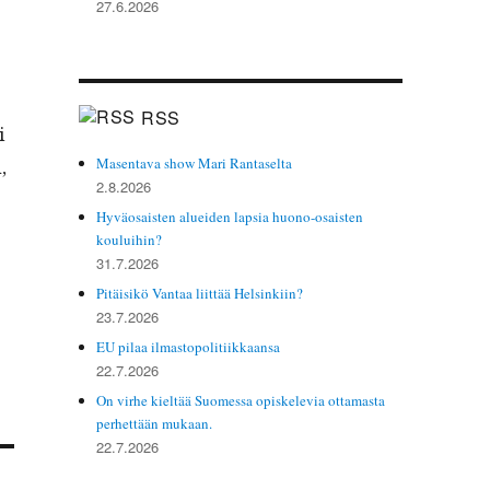
27.6.2026
RSS
i
Masentava show Mari Rantaselta
,
2.8.2026
­
Hyväosaisten alueiden lapsia huono-osaisten
kouluihin?
31.7.2026
Pitäisikö Vantaa liittää Helsinkiin?
23.7.2026
EU pilaa ilmastopolitiikkaansa
22.7.2026
On virhe kieltää Suomessa opiskelevia ottamasta
perhettään mukaan.
22.7.2026