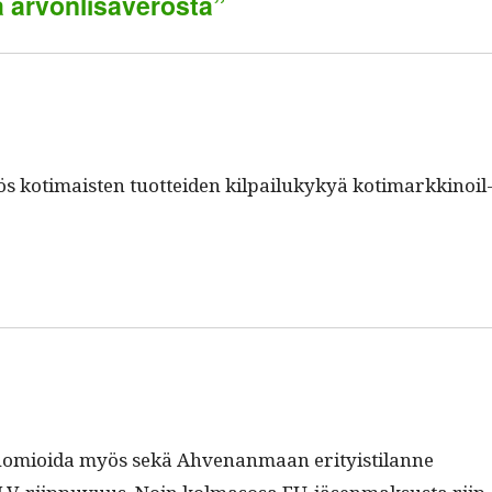
ia arvonlisäverosta”
ös koti­mais­ten tuot­tei­den kil­pailukykyä koti­markki­noil
omioi­da myös sekä Ahve­nan­maan eri­ty­is­ti­lanne