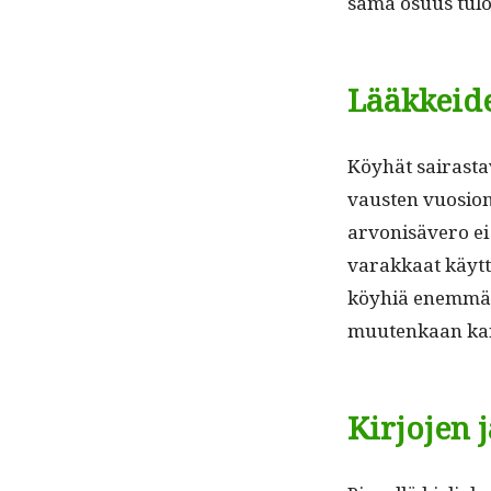
sama osu­us tuloi
Lääkkeid
Köy­hät sairas­t
vausten vuo­sioma
arvon­isävero ei 
varakkaat käyt­t
köy­hiä enem­män
muutenkaan ka
Kirjojen 