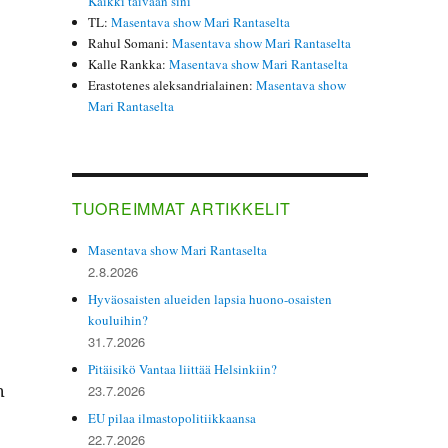
Kaikki taivaan sini
TL
:
Masentava show Mari Rantaselta
Rahul Somani
:
Masentava show Mari Rantaselta
Kalle Rankka
:
Masentava show Mari Rantaselta
Erastotenes aleksandrialainen
:
Masentava show
Mari Rantaselta
TUOREIMMAT ARTIKKELIT
Masentava show Mari Rantaselta
2.8.2026
Hyväosaisten alueiden lapsia huono-osaisten
kouluihin?
31.7.2026
Pitäisikö Vantaa liittää Helsinkiin?
n
23.7.2026
EU pilaa ilmastopolitiikkaansa
22.7.2026