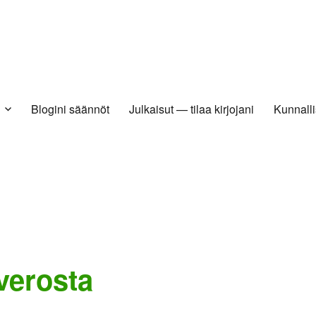
Blogini säännöt
Julkaisut — tilaa kirjojani
Kunnalli
verosta