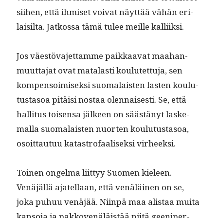
siihen, että ihmiset voivat näyt­tää vähän eri­
laisil­ta. Jatkos­sa tämä tulee meille kalliiksi.
Jos väestö­va­jet­tamme paikkaa­vat maa­han­
muut­ta­jat ovat mata­lasti koulutet­tu­ja, sen
kom­pen­soimisek­si suo­ma­lais­ten las­ten koulu­
tus­ta­soa pitäisi nos­taa olen­nais­es­ti. Se, että
hal­li­tus toisen­sa jäl­keen on säästänyt laske­
mal­la suo­ma­lais­ten nuorten koulu­tus­ta­soa,
osoit­tau­tuu katas­tro­faalisek­si virheeksi.
Toinen ongel­ma liit­tyy Suomen kieleen.
Venäjäl­lä ajatel­laan, että venäläi­nen on se,
joka puhuu venäjää. Niin­pä maa alis­taa mui­ta
kan­so­ja ja pakkovenäläistää niitä geeniper­