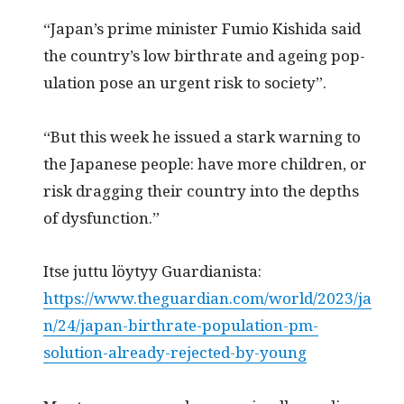
“Japan’s prime min­is­ter Fumio Kishi­da said
the coun­try’s low birthrate and age­ing pop­
u­la­tion pose an urgent risk to society”.
“But this week he issued a stark warn­ing to
the Japan­ese peo­ple: have more chil­dren, or
risk drag­ging their coun­try into the depths
of dysfunction.”
Itse jut­tu löy­tyy Guardian­ista:
https://www.theguardian.com/world/2023/ja
n/24/japan-birthrate-population-pm-
solution-already-rejected-by-young