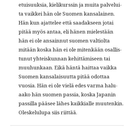
etu­isuuk­sia, kielikurssin ja mui­ta palvelui­
ta vaikkei hän ole Suomen kansalainen.
Hän kun ajat­telee että saadak­seen jotai
pitää myös antaa, eli hänen mielestään
hän ei ole ansain­nut suomen val­ti­ol­ta
mitään kos­ka hän ei ole mitenkään osal­lis­
tunut yhteiskun­nan kehit­tämiseen tai
muuhunkaan. Eikä hän­tä hait­taa vaik­ka
Suomen kansalaisu­ut­ta pitää odot­taa
vuosia. Hän ei ole vielä edes var­ma halu­
aako hän suomen pas­sia, kos­ka Japanin
pas­sil­la pääsee läh­es kaikkialle muutenkin.
Oleskelulu­pa siis riittää.