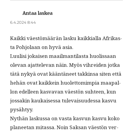
Antaa laskea
sanoo:
6.4.2024 8:44
Kaik­ki väestömäärän lasku kaikkial­la Afrikas­
ta Pohjo­laan on hyvä asia.
Luulisi jokaisen maail­man­ti­las­ta huolis­saan
ole­van ajat­tel­e­van näin. Myös vihrei­den jot­ka
tätä nykyä ovat kään­täneet takkin­sa siten että
hehän ovat kaikkein huo­let­tomimpia maa­pal­
lon edelleen kas­va­van väestön suh­teen, kun
jos­sakin kaukaises­sa tule­vaisu­udessa kasvu
pysähtyy.
Nythän laskus­sa on vas­ta kasvun kasvu koko
pla­nee­tan mitas­sa. Noin Sak­san väestön ver­