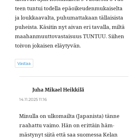
teen tun­tui todel­la epäoikeu­den­mukaiselta
ja loukkaaval­ta, puhu­mat­takaan täl­lai­sista
puheista. Käsitin nyt aivan eri taval­la, miltä
maa­han­muut­to­vas­taisu­us TUNTUU. Siihen
toivon jokaisen eläytyvän.
Vastaa
Juha Mikael Heikkilä
sanoo:
14.11.2025 11:16
Min­ul­la on ulko­mail­ta (Japanista) tänne
raa­hat­tu vaimo. Hän on erit­täin häm­
mästynyt siitä että saa suomes­sa Kelan