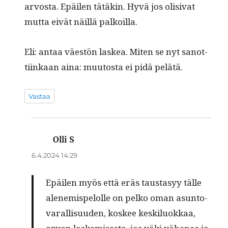
arvos­ta. Epäilen tätäkin. Hyvä jos oli­si­vat
mut­ta eivät näil­lä palkoilla.
Eli: antaa väestön laskea. Miten se nyt san­ot­
ti­inkaan aina: muu­tos­ta ei pidä pelätä.
Vastaa
Olli S
sanoo:
6.4.2024 14:29
Epäilen myös että eräs taus­ta­syy tälle
alen­e­mis­pelolle on pelko oman asun­to­
var­al­lisu­u­den, kos­kee keskilu­okkaa,