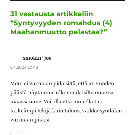
o
I
p
a
o
n
p
m
31 vastausta artikkeliin
k
“Syntyvyyden romahdus (4)
Maahanmuutto pelastaa?”
smokin' joe
sanoo:
5.4.2024 20:43
Moni ei var­maan pidä siitä, että 50 vuo­den
päästä näytämme ulko­maalaisil­ta omas­sa
maas­samme. Voi olla että monel­la tuo
tärkeämpi tek­i­jä kuin talous, vaik­ka syödäkin
var­maan pitäisi.