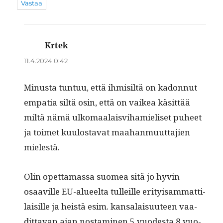
Vastaa
Krtek
sanoo:
11.4.2024 0:42
Minus­ta tun­tuu, että ihmisiltä on kadon­nut
empa­tia siltä osin, että on vaikea käsit­tää
miltä nämä ulko­maalaisvi­hamieliset puheet
ja toimet kuu­losta­vat maa­han­muut­ta­jien
mielestä.
Olin opet­ta­mas­sa suomea sitä jo hyvin
osaav­ille EU-alueelta tulleille eri­ty­isam­mat­ti­
laisille ja heistä esim. kansalaisu­u­teen vaa­
dit­ta­van ajan nos­t­a­mi­nen 5 vuodes­ta 8 vuo­