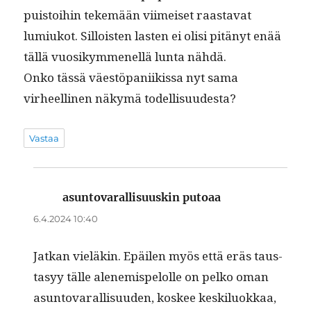
puis­toi­hin tekemään viimeiset raas­ta­vat
lumiukot. Sil­lois­t­en las­ten ei olisi pitänyt enää
täl­lä vuosikymmenel­lä lun­ta nähdä.
Onko tässä väestö­pani­ikissa nyt sama
virheelli­nen näkymä todellisuudesta?
Vastaa
asuntovarallisuuskin putoaa
sanoo:
6.4.2024 10:40
Jatkan vieläkin. Epäilen myös että eräs taus­
ta­syy tälle alen­e­mis­pelolle on pelko oman
asun­to­var­al­lisu­u­den, kos­kee keskilu­okkaa,