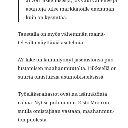
arvon laskemis­es­ta, jos väki vähe­nee ja
asun­to­ja tulee markki­noille enem­män
kuin on kysyntää.
Taustal­la on myös vähem­män mairit­
televil­ta näyt­täviä asetelmia:
AY-liike on laimin­lyönyt jäsenistön­sä puo­
lus­tamisen maa­han­muu­tol­ta. Liik­keel­lä on
suuria omis­tuk­sia asuntobisneksissä.
Työeläk­er­a­has­tot ovat ns. isän­nätön­tä
rahaa. Nyt se puhuu mm. Ris­to Mur­ron
suul­la omis­ta­ji­aan vas­taan, maa­han­muu­
ton puolesta.