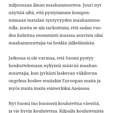
miljoon­aan ilman maa­han­muut­toa. Juuri nyt
näyt­tää siltä, että pysty­isimme kom­pen­
soimaan mata­lan syn­tyvyy­den maa­han­muu­
tol­la, mut­ta se siis tarkoit­taisi, että sadan vuo­
den kulut­tua enem­mistö maas­sa asu­vista olisi
maa­han­muut­ta­jia tai hei­dän jälkeläisiään.
Jatkos­sa ei ole var­maa, että Suo­mi pystyy
houkut­tele­maan nyky­istä määrää maa­han­
muut­ta­jia, kun jyrkästi laske­van väk­ilu­vun
ongel­ma kos­kee muitakin Euroopan mai­ta ja
myös mui­ta mai­ta esimerkik­si Aasiassa.
Nyt Suo­mi tuo huonos­ti koulutet­tua väestöä,
ja vie hyvin koulutet­tua. Kil­pailu koulute­tu­ista