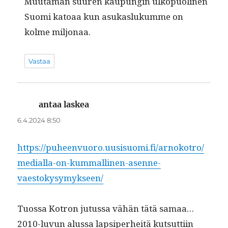
Muu­ta­man suuren kaupun­gin ulkop­uo­li­nen
Suo­mi katoaa kun asukaslukumme on
kolme miljonaa.
Vastaa
antaa laskea
sanoo:
6.4.2024 8:50
https://puheenvuoro.uusisuomi.fi/arnokotro/
medialla-on-kummallinen-asenne-
vaestokysymykseen/
Tuos­sa Kotron jutus­sa vähän tätä samaa…
2010-luvun alus­sa lap­siper­heitä kut­sut­ti­in