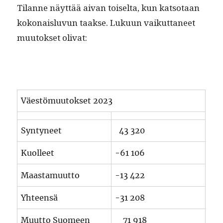
Tilanne näyt­tää aivan toiselta, kun kat­so­taan
kokon­ais­lu­vun taakse. Luku­un vaikut­ta­neet
muu­tok­set olivat:
Väestö­muu­tok­set 2023
Syn­tyneet
43 320
Kuolleet
-61 106
Maas­ta­muut­to
-13 422
Yhteen­sä
-31 208
Muut­to Suomeen
71 918