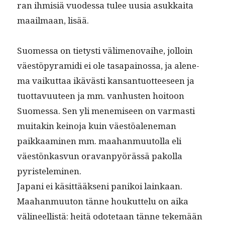
ran ihmisiä vuodessa tulee uusia asukkai­ta
maail­maan, lisää.
Suomes­sa on tietysti väli­men­o­vai­he, jol­loin
väestöpyra­mi­di ei ole tas­apain­os­sa, ja alen­e­
ma vaikut­taa ikävästi kansan­tuot­teeseen ja
tuot­tavu­u­teen ja mm. van­hus­ten hoitoon
Suomes­sa. Sen yli men­e­miseen on var­masti
muitakin keino­ja kuin väestöalen­e­man
paikkaami­nen mm. maa­han­muu­tol­la eli
väestönkasvun ora­van­pyörässä pakol­la
pyristeleminen.
Japani ei käsit­tääk­seni panikoi lainkaan.
Maa­han­muu­ton tänne houkut­telu on aika
väli­neel­listä: heitä odote­taan tänne tekemään