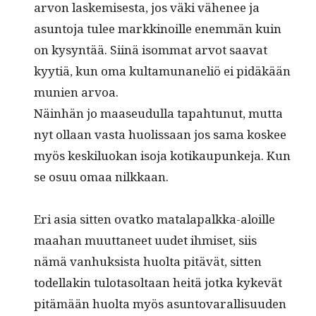
arvon laskemis­es­ta, jos väki vähe­nee ja
asun­to­ja tulee markki­noille enem­män kuin
on kysyn­tää. Siinä isom­mat arvot saa­vat
kyytiä, kun oma kul­ta­mu­naneliö ei pidäkään
munien arvoa.
Näin­hän jo maaseudul­la tapah­tunut, mut­ta
nyt ollaan vas­ta huolis­saan jos sama kos­kee
myös keskilu­okan iso­ja kotikaupunke­ja. Kun
se osuu omaa nilkkaan.
Eri asia sit­ten ovatko mata­la­palk­ka-aloille
maa­han muut­ta­neet uudet ihmiset, siis
nämä van­huk­sista huol­ta pitävät, sit­ten
todel­lakin tulota­soltaan heitä jot­ka kykevät
pitämään huol­ta myös asun­to­var­al­lisu­u­den