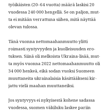
työikäis­ten (20–64 vuot­ta) määrä lask­isi 20
vuodessa 240 000 hen­gel­lä. Se on paljon, mut­
ta ei mitään ver­rat­tuna siihen, mitä näyt­tää
ole­van tulossa.
Tänä vuon­na net­tomaa­han­muut­to ylit­ti
roimasti syn­tyvyy­den ja kuolleisu­u­den ero­
tuk­sen. Siinä oli melkoista Ukraina-lisää, mut­
ta myös vuon­na 2022 net­tomaa­han­muut­to oli
34 000 henkeä, eikä sodan vuok­si Suomeen
muut­tanei­ta ukrainalaisia käsit­tääk­seni kir­
jat­tu vielä maa­han muuttaneiksi.
Jos syn­tyvyys ei nykyis­es­tä kohene sadas­sa
vuodessa, suomen väk­iluku las­kee pari­in