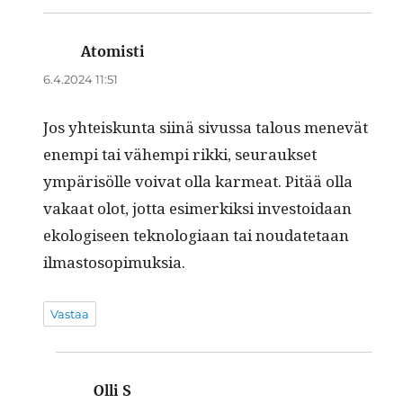
Atomisti
sanoo:
6.4.2024 11:51
Jos yhteiskun­ta siinä sivus­sa talous menevät
enem­pi tai vähempi rik­ki, seu­rauk­set
ympärisölle voivat olla karmeat. Pitää olla
vakaat olot, jot­ta esimerkik­si investoidaan
ekol­o­giseen teknolo­giaan tai nou­date­taan
ilmastosopimuksia.
Vastaa
Olli S
sanoo: