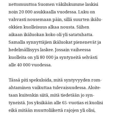
net­to­muut­toa Suomen väk­ilukumme lask­isi
noin 20 000 asukkaal­la vuodessa. Luku on
vah­vasti nouse­maan päin, sil­lä suurten ikälu­
okkien kuolleisu­us alkaa nous­ta. Siihen
aikaan ikälu­okan koko oli yli satatuhat­ta.
Samal­la syn­nyt­täjien ikälu­okat pienenevät ja
hedelmäl­lisyys las­kee. Jos­sain vai­heessa
kuollei­ta on yli 80 000 ja syn­tyneitä selvästi
alle 40 000 vuodessa.
Tässä piti speku­loi­da, mitä syn­tyvyy­den rom­
ah­t­a­mi­nen vaikut­taa tule­vaisu­udessa. Aloite­
taan kuitenkin siitä, mitä tiede­tään jo syn­
tyneistä. Jos yksikään alle 65-vuo­tias ei kuolisi
eikä mitään muut­toli­iket­tä rajo­jen yli olisi,