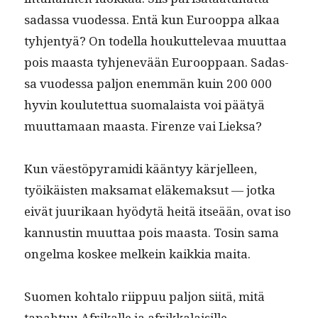
sadas­sa vuodessa. Entä kun Euroop­pa alkaa
tyh­jen­tyä? On todel­la houkut­tel­e­vaa muut­taa
pois maas­ta tyh­jenevään Euroop­paan. Sadas­
sa vuodessa paljon enem­män kuin 200 000
hyvin koulutet­tua suo­ma­laista voi pää­tyä
muut­ta­maan maas­ta. Firen­ze vai Lieksa?
Kun väestöpyra­mi­di kään­tyy kär­jelleen,
työikäis­ten mak­samat eläke­mak­sut — jot­ka
eivät juurikaan hyödytä heitä itseään, ovat iso
kan­nustin muut­taa pois maas­ta. Tosin sama
ongel­ma kos­kee melkein kaikkia maita.
Suomen kohta­lo riip­puu paljon siitä, mitä
tapah­tuu Afrikalle ja afrikkalaisille.