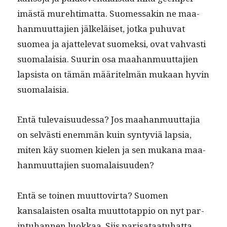
imästä mure­hti­mat­ta. Suomes­sakin ne maa­
han­muut­ta­jien jälkeläiset, jot­ka puhu­vat
suomea ja ajat­tel­e­vat suomek­si, ovat vah­vasti
suo­ma­laisia. Suurin osa maa­han­muut­ta­jien
lap­sista on tämän määritelmän mukaan hyvin
suomalaisia.
Entä tule­vaisu­udessa? Jos maa­han­muut­ta­jia
on selvästi enem­män kuin syn­tyviä lap­sia,
miten käy suomen kie­len ja sen mukana maa­
han­muut­ta­jien suomalaisuuden?
Entä se toinen muut­tovir­ta? Suomen
kansalais­ten osalta muut­to­tap­pio on nyt par­
in­tuhan­nen luokkaa. Siis parisa­taatuhat­ta