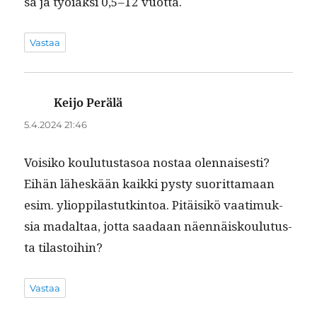
sa ja työiäk­si 0,5–12 vuotta.
Vastaa
Keijo Perälä
sanoo:
5.4.2024 21:46
Voisiko koulu­tus­ta­soa nos­taa olen­nais­es­ti?
Eihän läh­eskään kaik­ki pysty suorit­ta­maan
esim. yliop­pi­las­tutk­in­toa. Pitäisikö vaa­timuk­
sia madal­taa, jot­ta saadaan näen­näisk­oulu­tus­
ta tilastoihin?
Vastaa