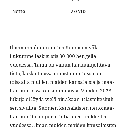
Net­to
40 710
Ilman maa­han­muut­toa Suomeen väk­
ilukumme lask­isi siis 30 000 hen­gel­lä
vuodessa. Tämä on vähän harhaan­jo­hta­va
tieto, kos­ka tuos­sa maas­ta­muu­tossa on
toisaal­ta muiden maid­en kansalaisia ja maa­
han­muu­tossa on suo­ma­laisia. Vuo­den 2023
luku­ja ei löy­dä vielä ainakaan Tilas­tokeskuk­
sen sivuil­ta. Suomen kansalais­ten net­tomaa­
han­muut­to on parin tuhan­nen paikkeil­la
vuodessa. Ilman muiden maid­en kansalais­ten