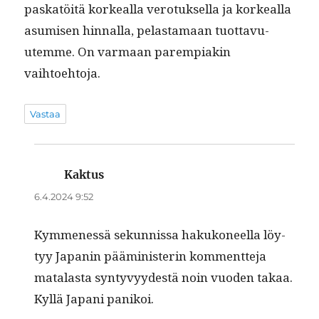
paskatöitä korkeal­la vero­tuk­sel­la ja korkeal­la
asumisen hin­nal­la, pelas­ta­maan tuot­tavu­
utemme. On var­maan parem­piakin
vaihtoehtoja.
Vastaa
Kaktus
sanoo:
6.4.2024 9:52
Kymme­nessä sekun­nis­sa hakukoneel­la löy­
tyy Japanin päämin­is­terin kom­ment­te­ja
mata­las­ta syn­tyvyy­destä noin vuo­den takaa.
Kyl­lä Japani panikoi.