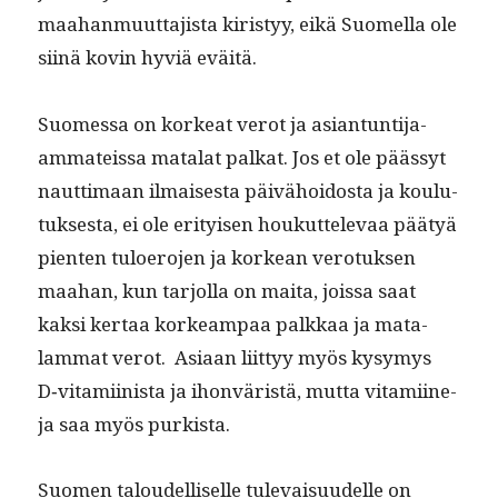
maa­han­muut­ta­jista kiristyy, eikä Suomel­la ole
siinä kovin hyviä eväitä.
Suomes­sa on korkeat verot ja asiantun­ti­ja-
ammateis­sa mata­lat palkat. Jos et ole päässyt
naut­ti­maan ilmais­es­ta päivähoi­dos­ta ja koulu­
tuk­ses­ta, ei ole eri­tyisen houkut­tel­e­vaa pää­tyä
pien­ten tulo­ero­jen ja korkean vero­tuk­sen
maa­han, kun tar­jol­la on mai­ta, jois­sa saat
kak­si ker­taa korkeam­paa palkkaa ja mata­
lam­mat verot. Asi­aan liit­tyy myös kysymys
D‑vitamiinista ja ihon­väristä, mut­ta vita­mi­ine­
ja saa myös purkista.
Suomen taloudel­liselle tule­vaisu­udelle on