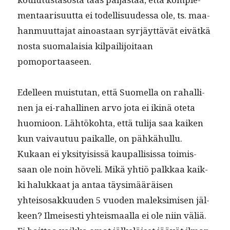
men­taarisu­ut­ta ei todel­lisu­udessa ole, ts. maa­
han­muut­ta­jat ain­oas­taan syr­jäyt­tävät eivätkä
nos­ta suo­ma­laisia kil­pail­i­joitaan
pomoportaaseen.
Edelleen muis­tu­tan, että Suomel­la on rahalli­
nen ja ei-rahalli­nen arvo jota ei ikinä ote­ta
huomioon. Lähtöko­h­ta, että tuli­ja saa kaiken
kun vaivau­tuu paikalle, on pähkähul­lu.
Kukaan ei yksi­ty­i­sis­sä kau­pal­li­sis­sa toimis­
saan ole noin höveli. Mikä yhtiö palkkaa kaik­
ki halukkaat ja antaa täysimääräisen
yhteisosakku­u­den 5 vuo­den malek­simisen jäl­
keen? Ilmeis­es­ti yhteis­maal­la ei ole niin väliä.