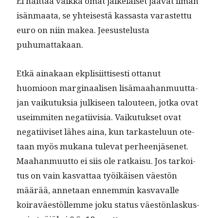
Ei hait­taa vaik­ka omat jälkeläiset jäävät ilman
isän­maa­ta, se yhteis­es­tä kas­sas­ta varastet­tu
euro on niin makea. Jeesustelus­ta
puhumattakaan.
Etkä ainakaan ekplisi­it­tis­es­ti ottanut
huomioon mar­gin­aalisen lisä­maa­han­muut­ta­
jan vaiku­tuk­sia julkiseen talouteen, jot­ka ovat
useim­miten negati­ivisia. Vaiku­tuk­set ovat
negati­iviset läh­es aina, kun tarkastelu­un ote­
taan myös mukana tule­vat per­heen­jäsenet.
Maa­han­muut­to ei siis ole ratkaisu. Jos tarkoi­
tus on vain kas­vat­taa työikäisen väestön
määrää, annetaan ennem­min kas­vavalle
koiraväestöllemme joku sta­tus väestön­laskus­