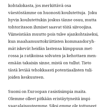
kohtalokas­ta, jos merkit­tävä osa
väestöstämme on huonos­ti koulutet­tu­ja. Joku
hyvin koulutet­tukin joskus tänne osuu, mut­ta
tohtori­ta­son ihmiset saa­vat töitä siivoo­ji­na.
Viimeistään muut­to pois tulee ajanko­htaisek­si,
kun maa­hamuut­tokri­it­tis­ten kom­man­do­ryh­
mät iskevät hei­dän las­ten­sa kimp­pu­un met­
rossa ja ratikois­sa sol­vat­en ja kehot­taen men­
emään takaisin sinne, mis­tä on tul­lut. Tieto
tästä lev­iää tehokkaasti poten­ti­aal­is­ten tuli­
joiden keskuuteen.
Suo­mi on Euroopan rasis­tisimpia mai­ta.
Olemme olleet pitkään eristäy­tyneitä impi­
vaar­alaisu­u­teemme. Sik­si emme ole tot­tuneet