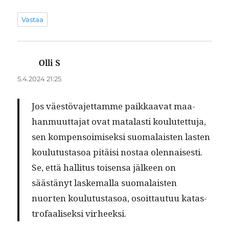
Vastaa
Olli S
sanoo:
5.4.2024 21:25
Jos väestö­va­jet­tamme paikkaa­vat maa­
han­muut­ta­jat ovat mata­lasti koulutet­tu­ja,
sen kom­pen­soimisek­si suo­ma­lais­ten las­ten
koulu­tus­ta­soa pitäisi nos­taa olen­nais­es­ti.
Se, että hal­li­tus toisen­sa jäl­keen on
säästänyt laske­mal­la suo­ma­lais­ten
nuorten koulu­tus­ta­soa, osoit­tau­tuu katas­
tro­faalisek­si virheeksi.