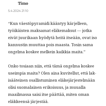
Timo
sanoo:
5.4.2024 21:10
“Kun väestöpyra­mi­di kään­tyy kär­jelleen,
työikäis­ten mak­samat eläke­mak­sut — jot­ka
eivät juurikaan hyödytä heitä itseään, ovat iso
kan­nustin muut­taa pois maas­ta. Tosin sama
ongel­ma kos­kee melkein kaikkia maita.”
Onko tosi­aan niin, että tämä ongel­ma kos­kee
useimpia mai­ta? Olen aina kuvitel­lut, että lak­
isääteinen osal­lis­tu­mi­nen eläke­jär­jestelmään
olisi suo­ma­lainen erikoisu­us, ja muual­la
maail­mas­sa saisi itse päät­tää, miten oman
eläk­keen­sä järjestää.