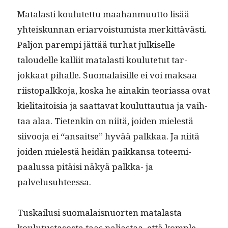
Mata­lasti koulutet­tu maa­han­muut­to lisää
yhteiskun­nan eri­ar­vois­tu­mista merkit­tävästi.
Paljon parem­pi jät­tää turhat julkiselle
taloudelle kalli­it mata­lasti koulute­tut tar­
jokkaat pihalle. Suo­ma­laisille ei voi mak­saa
riistopalkko­ja, kos­ka he ainakin teo­ri­as­sa ovat
kieli­taitoisia ja saat­ta­vat koulut­tau­tua ja vai­h­
taa alaa. Tietenkin on niitä, joiden mielestä
siivoo­ja ei “ansaitse” hyvää palkkaa. Ja niitä
joiden mielestä hei­dän paikkansa toteemi­
paalus­sa pitäisi näkyä palk­ka- ja
palvelusuhteessa.
Tuskailusi suo­ma­lais­nuorten mata­las­ta
koulu­tus­ta­sos­ta taas pal­jas­taa, että kom­ple­