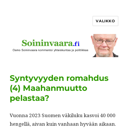
VALIKKO
Syntyvyyden romahdus
(4) Maahanmuutto
pelastaa?
Vuon­na 2023 Suomen väk­iluku kasvoi 40 000
hen­gel­lä, aivan kuin van­haan hyvään aikaan.