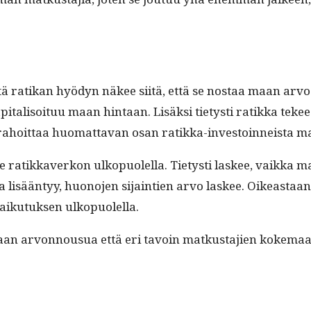
että ratikan hyö­dyn näkee siitä, että se nos­taa maan ar
i­tal­isoituu maan hin­taan. Lisäk­si tietysti ratik­ka tekee
 rahoit­taa huo­mat­ta­van osan ratik­ka-investoin­neista
e ratikkaverkon ulkop­uolel­la. Tietysti las­kee, vaik­ka ma
isään­tyy, huono­jen sijain­tien arvo las­kee. Oikeas­t­aan
aiku­tuk­sen ulkopuolella.
 maan arvon­nousua että eri tavoin matkus­ta­jien koke­maa