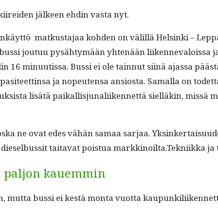
kiirei­den jäl­keen ehdin vas­ta nyt.
yt­tö matkus­ta­jaa kohden on välil­lä Helsin­ki – Lep­p
ä bus­si joutuu pysähtymään yht­enään liiken­neval­ois­sa ja 
lin 16 min­uutis­sa. Bus­si ei ole tain­nut siinä ajas­sa p
a­siteet­tin­sa ja nopeuten­sa ansios­ta. Samal­la on todet­
k­sista lisätä paikallisju­nali­iken­net­tä siel­läkin, mis­sä 
s­ka ne ovat edes vähän samaa sar­jaa. Yksinker­taisu­u­de
diesel­bus­sit taita­vat pois­tua markki­noil­ta.
Tekni­ik­ka ja
ää paljon kauemmin
, mut­ta bus­si ei kestä mon­ta vuot­ta kaupunkili­iken­net­