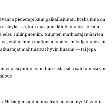
ä­vaara pienem­pi kuin paikallisju­nan, kos­ka juna on
risteyk­sis­sä, kun taas juna lähtöko­htais­es­ti vain
äästä edes Tullinpuomi­in. Suurten matkus­ta­jamäärien
ta­va, että pien­ten matkus­ta­jamäärien kul­jet­tamiseen
matkus­ta­jat mah­tu­isi­vat hyvin bus­si­in — tai jopa
n vuok­si puhun vain bus­seista, sil­lä sähköbus­si voit­
 talous
tä. Helsin­gin van­hat nivel­ratikat ovat nyt 50 vuot­ta