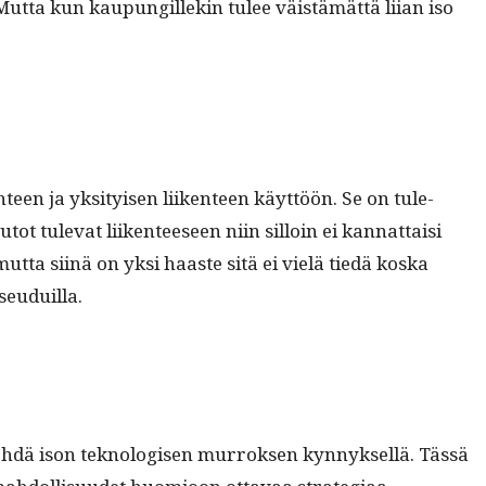
n. Mut­ta kun kaupungillekin tulee väistämät­tä liian iso
n­teen ja yksi­tyisen liiken­teen käyt­töön. Se on tule­
­tot tule­vat liiken­teeseen niin sil­loin ei kan­nat­taisi
 mut­ta siinä on yksi haaste sitä ei vielä tiedä kos­ka
iseuduilla.
tehdä ison tek­nol­o­gisen mur­roksen kyn­nyk­sel­lä. Tässä