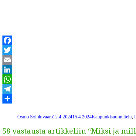
Facebook
Twitter
Email
LinkedIn
WhatsApp
Telegram
Kirjoittaja
Julkaistu
Kategoriat
Share
Osmo Soininvaara
12.4.2024
15.4.2024
Kaupunkisuunnittelu
,
58 vastausta artikkeliin “Miksi ja mil