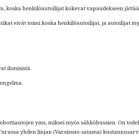
n, kos­ka henkilöau­toil­i­jat koke­vat vapaudek­seen jät­t
ikat eivät toi­mi kos­ka henkilöau­toil­i­jat, ja autoil­i­ja
vat ihmisistä.
si ongelma.
ot­ti­au­to­jen yms, mik­sei myös sähköbussien. On todel­la
Turus­sa yhden lin­jan (Var­sis­suo-sata­ma) kus­tan­nusarvio