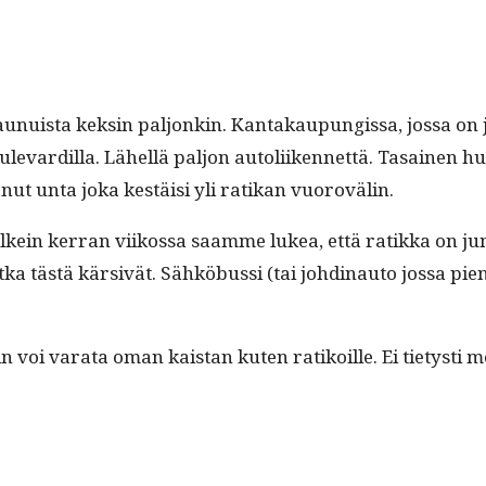
­vaunuista keksin paljonkin. Kan­takaupungis­sa, jos­sa on
 Bule­vardil­la. Lähel­lä paljon autoli­iken­net­tä. Tasain
nut unta joka kestäisi yli ratikan vuorovälin.
n ker­ran viikos­sa saamme lukea, että ratik­ka on jumis­
ka tästä kär­sivät. Sähköbus­si (tai johd­in­au­to jos­sa pie
ekin voi vara­ta oman kaistan kuten ratikoille. Ei tietysti 