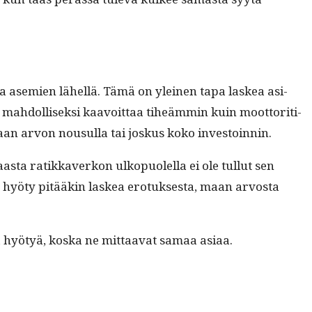
voa asemien lähel­lä. Tämä on yleinen tapa laskea asi­
 mah­dol­lisek­si kaavoit­taa tiheäm­min kuin moot­tori­ti­
 maan arvon nousul­la tai joskus koko investoinnin.
as­ta ratikkaverkon ulkop­uolel­la ei ole tul­lut sen
 hyö­ty pitääkin laskea ero­tuk­ses­ta, maan arvos­ta
 hyö­tyä, kos­ka ne mit­taa­vat samaa asiaa.