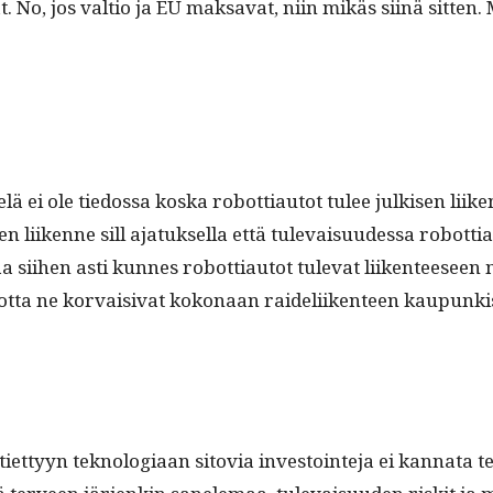
t. No, jos val­tio ja EU mak­sa­vat, niin mikäs siinä sit­te
ä ei ole tiedos­sa kos­ka robot­ti­au­tot tulee julkisen liike
en liikenne sill ajatuk­sel­la että tule­vaisu­udessa robot­ti­au
aa siihen asti kunnes robot­ti­au­tot tule­vat liiken­teeseen
n jot­ta ne kor­vaisi­vat kokon­aan raideli­iken­teen kaupunk
tiet­tyyn teknolo­giaan sitovia investoin­te­ja ei kan­na­ta 