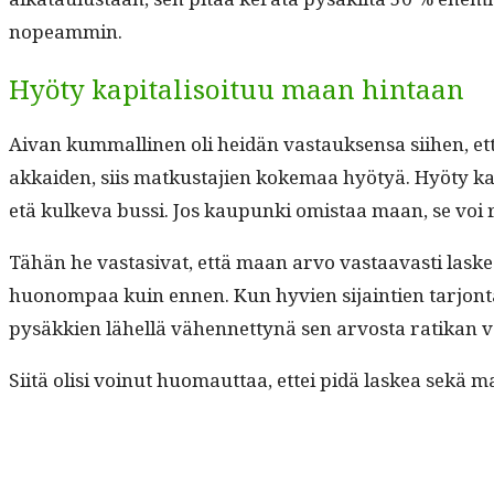
nopeammin.
Hyöty kapitalisoituu maan hintaan
Aivan kum­malli­nen oli hei­dän vas­tauk­sen­sa siihen, 
akkaiden, siis matkus­ta­jien koke­maa hyö­tyä. Hyö­ty kap­
etä kulke­va bus­si. Jos kaupun­ki omis­taa maan, se voi
Tähän he vas­ta­si­vat, että maan arvo vas­taavasti las­ke
huonom­paa kuin ennen. Kun hyvien sijain­tien tar­jon­ta l
pysäkkien lähel­lä vähen­net­tynä sen arvos­ta ratikan v
Siitä olisi voin­ut huo­maut­taa, ettei pidä laskea sekä