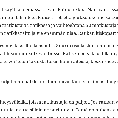
t käyt­tää ole­mas­sa ole­vaa katu­verkkoa. Näin sanoes­sa
hin muun liiken­teen kanssa – eli että joukkoli­ikenne saakin
 matkus­ta­jaa ratikas­sa ja vai­h­toe­htona 50 matkus­ta­jaa
n ratikkare­it­ti ja vie enem­män tilaa. Ratikan kiskopari
 esimerkik­si Ruskea­suol­la. Suurin osa keskus­taan menevis
ta tiheäm­min kulke­vat bus­sit. Ratik­ka on sil­lä välil­l
ta ei voi tehdä tasaista toisin kuin raiteista, kos­ka sade
a kul­jet­ta­jan palk­ka on domi­noi­va. Kap­a­siteetin osalta
.
hteysväleil­lä, jois­sa matkus­ta­jia on paljon. Jos ratika
ut­tia, mut­ta sil­loin ne par­i­u­tu­vat. Tämä on puh­das­ta
män matkus­ta­jia, joten se joutuu yhä enem­män jäl­keen,