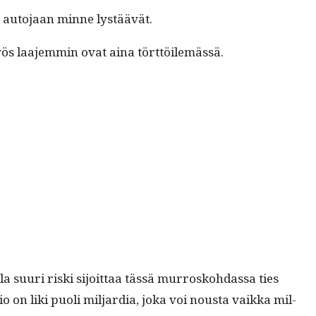
ää auto­jaan minne lystäävät.
t myös laa­jem­min ovat aina törttöilemässä.
 suuri ris­ki sijoit­taa tässä mur­rosko­hdas­sa ties
 on liki puoli mil­jar­dia, joka voi nous­ta vaik­ka mil­