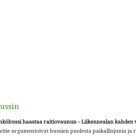
bussin
öbus­si haas­taa raitio­vau­nun –
Liiken­nealan kah­den v
i­tie argu­men­toi­vat bussien puoles­ta paikallisju­nia ja 