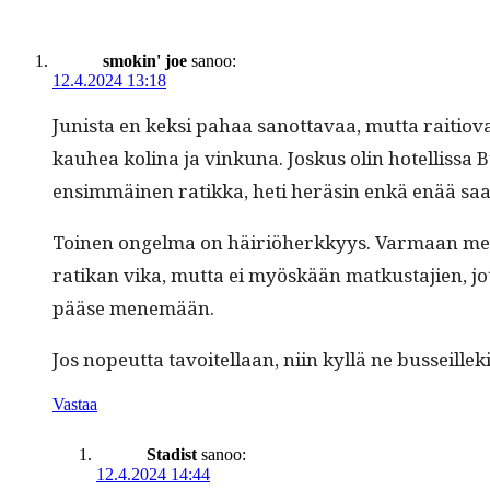
smokin' joe
sanoo:
12.4.2024 13:18
Junista en kek­si pahaa san­ot­tavaa, mut­ta raitio
kauhea koli­na ja vinku­na. Joskus olin hotel­lis­sa
ensim­mäi­nen ratik­ka, heti heräsin enkä enää saa
Toinen ongel­ma on häir­iöherkkyys. Var­maan melkei
ratikan vika, mut­ta ei myöskään matkus­ta­jien, jot­
pääse menemään.
Jos nopeut­ta tavoitel­laan, niin kyl­lä ne bus­seill
Vastaa
Stadist
sanoo:
12.4.2024 14:44