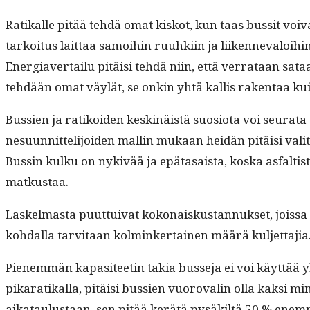
Ratikalle pitää tehdä omat kiskot, kun taas bus­sit voiva
tarkoi­tus lait­taa samoi­hin ruuhki­in ja liiken­neval­oi­
Ener­giaver­tailu pitäisi tehdä niin, että ver­rataan sataa
tehdään omat väylät, se onkin yhtä kallis rak­en­taa kui
Bussien ja ratikoiden keskinäistä suo­sio­ta voi seu­ra­ta
nesu­un­nit­telijoiden mallin mukaan hei­dän pitäisi vali­
Bussin kulku on nykivää ja epä­ta­saista, kos­ka asfaltis
matkustaa.
Laskel­mas­ta puut­tui­v­at kokon­aiskus­tan­nuk­set, jois­s
kohdal­la tarvi­taan kolminker­tainen määrä kuljettajia
Pienem­män kap­a­siteetin takia busse­ja ei voi käyt­tää y
pikaratikalla, pitäisi bussien vuorovalin olla kak­si min­u­
aikataulus­taan, sen pitää kerätä pysäk­iltä 50 % enem­