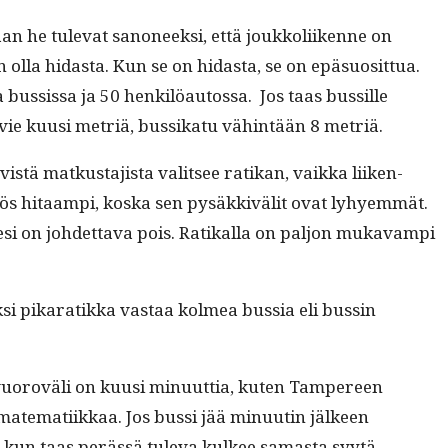
an he tule­vat sanoneek­si, että joukkoli­ikenne on
 olla hidas­ta. Kun se on hidas­ta, se on epä­su­osit­tua.
 bus­sis­sa ja 50 henkilöau­tossa. Jos taas bus­sille
 vie kuusi metriä, bus­sikatu vähin­tään 8 metriä.
tä matkus­ta­jista val­it­see ratikan, vaik­ka liiken­
ä myös hitaampi, kos­ka sen pysäkkivälit ovat lyhyem­mät.
­vesi on johdet­ta­va pois. Ratikalla on paljon mukavampi
 yksi pikaratik­ka vas­taa kolmea bus­sia eli bussin
n vuoroväli on kuusi min­u­ut­tia, kuten Tam­pereen
 matem­ati­ikkaa. Jos bus­si jää min­uutin jäl­keen
 kun taas perässä tule­va kul­kee samas­ta syytä