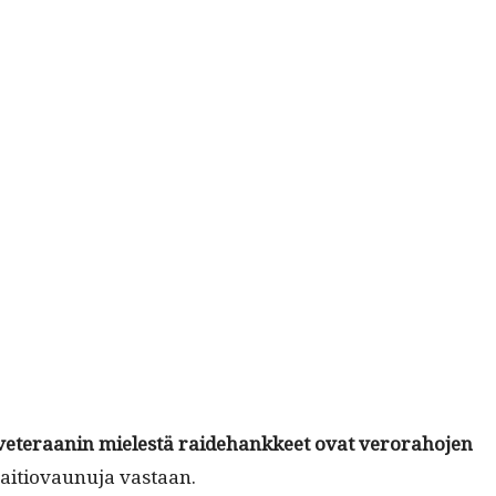
et­er­aanin mielest
ä raide­hankkeet ovat verora­ho­jen
raitio­vaunu­ja vastaan.