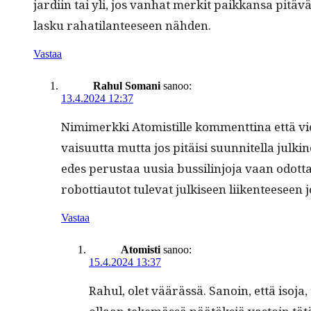
jardi­in tai yli, jos van­hat merk­it paikkansa pitävä
lasku rahati­lanteeseen nähden.
Vastaa
Rahul Somani
sanoo:
13.4.2024 12:37
Nim­imerk­ki Atom­istille kom­ment­ti­na että viel
vaisu­ut­ta mut­ta jos pitäisi suun­nitel­la julki­n
edes perus­taa uusia bus­sil­in­jo­ja vaan odot­t
robot­ti­au­tot tule­vat julkiseen liiken­teesee
Vastaa
Atomisti
sanoo:
15.4.2024 13:37
Rahul, olet väärässä. Sanoin, että iso­ja, 