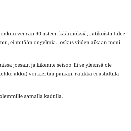
 jonkun ver­ran 90 asteen kään­nök­siä, ratikoista tulee
en humu, ei mitään ongelmia. Joskus viiden aikaan meni
sa jos­sain ja liikenne seisoo. Ei se yleen­sä ole
nehkö akku) voi kiertää paikan, ratik­ka ei asfaltil­la
molem­mille samal­la kadulla.