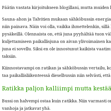
Päätin vas­ta­ta kir­joituk­seen blogillani, mut­ta muiden 
Sauna-ahon ja Talvi­tien mukaan sähköbussin ener­giankä
niin paina­va. Näin voi olla, vaik­ka ihmette­lenkin, sil­l
pysäkeil­lä. Olen­naista on, että juna pyy­hältää tuon vä
kul­jet­tamiseen paikallisju­na on aivan ylivoimainen kap­
juna ei sovel­lu. Sik­si en ole innos­tunut kaik­ista vaa­timu
taksiin.
Kiin­nos­tavampi on ratikan ja sähköbussin ver­tailu, ko
taa paikallis­li­iken­teessä diesel­bussin niin selvästi, että 
Ratikka paljon kalliimpi mutta kest
Bus­si on halvem­pi ostaa kuin ratik­ka. Niin var­masti on
van­ho­ja ja jatka­vat yhä.