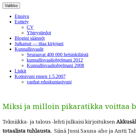
Siirry
Valikko
sisältöön
Etusivu
Esittely
CV
Yhteystiedot
Blogini säännöt
Julkaisut — tilaa kirjojani
Kunnallisvaalit
Seuraavat 400 000 helsinkiläistä
kunnallisvaaliohjelmani 2012
Kunnallisvaaliohjelmani 2008
Linkit
Kotisivuni ennen 1.5.2007
vanhat eduskuntasivuni
Miksi ja milloin pikaratikka voittaa 
Tekni­ik­ka- ja talous ‑lehti julka­isi kir­joituk­sen
Akkusähk
totaal­ista tuh­laus­ta.
Siinä Jus­si Sauna-aho ja Antti Talv