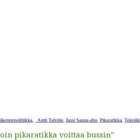
Avainsanat
liikennepolitiikka
,
_
Antti Talvitie
,
Jussi Sauna-aho
,
Pikaratikka
,
Tekniik
loin pikaratikka voittaa bussin”