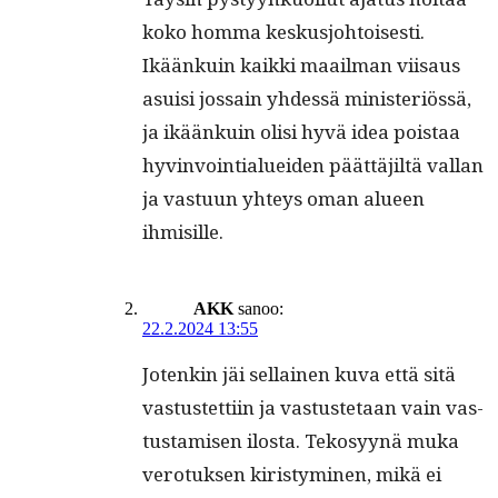
koko hom­ma keskusjo­htois­es­ti.
Ikäänkuin kaik­ki maail­man viisaus
asu­isi jos­sain yhdessä min­is­ter­iössä,
ja ikäänkuin olisi hyvä idea pois­taa
hyv­in­voin­tialuei­den päät­täjiltä val­lan
ja vas­tu­un yhteys oman alueen
ihmisille.
AKK
sanoo:
22.2.2024 13:55
Jotenkin jäi sel­l­ainen kuva että sitä
vas­tustet­ti­in ja vas­tuste­taan vain vas­
tus­tamisen ilosta. Tekosyynä muka
vero­tuk­sen kiristymi­nen, mikä ei