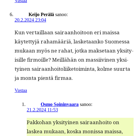
Vastaa
Keijo Perälä
sanoo:
20.2.2024 23:04
Kun ver­tail­laan sairaan­hoitoon eri mais­sa
käytet­tyjä rahamääriä, las­ke­taanko Suomes­sa
mukaan myös ne rahat, jot­ka mak­se­taan yksi­ty­
isille fir­moille? Meil­lähän on mas­si­ivi­nen yksi­
tyi­nen sairaan­hoitoli­ike­toim­inta, kolme suur­ta
ja mon­ta pien­tä firmaa.
Vastaa
Osmo Soininvaara
sanoo:
21.2.2024 11:53
Pakko­han yksi­tyi­nen sairaan­hoito on
laskea mukaan, kos­ka monis­sa mais­sa,