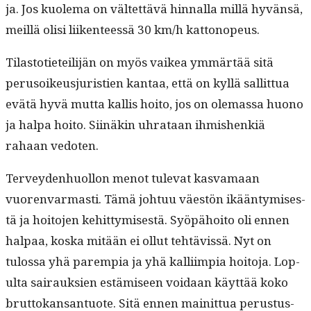
ja. Jos kuole­ma on väl­tet­tävä hin­nal­la mil­lä hyvän­sä,
meil­lä olisi liiken­teessä 30 km/h kattonopeus.
Tilas­toti­eteil­i­jän on myös vaikea ymmärtää sitä
peru­soikeusjuristien kan­taa, että on kyl­lä sal­lit­tua
evätä hyvä mut­ta kallis hoito, jos on ole­mas­sa huono
ja hal­pa hoito. Siinäkin uhrataan ihmishenkiä
rahaan vedoten.
Ter­vey­den­huol­lon menot tule­vat kas­va­maan
vuoren­var­masti. Tämä johtuu väestön ikään­tymis­es­
tä ja hoito­jen kehit­tymis­es­tä. Syöpähoito oli ennen
hal­paa, kos­ka mitään ei ollut tehtävis­sä. Nyt on
tulos­sa yhä parem­pia ja yhä kalli­impia hoito­ja. Lop­
ul­ta sairauk­sien estämiseen voidaan käyt­tää koko
brut­tokansan­tuote. Sitä ennen mainit­tua perus­tus­