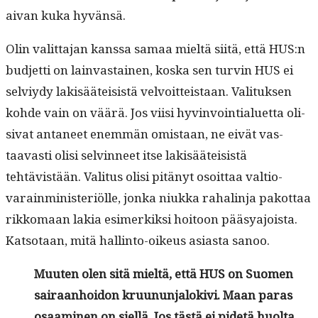
aivan kuka hyvänsä.
Olin valit­ta­jan kanssa samaa mieltä siitä, että HUS:n
bud­jet­ti on lain­vas­tainen, kos­ka sen turvin HUS ei
selviy­dy lak­isäätei­sistä velvoit­teis­taan. Val­i­tuk­sen
kohde vain on väärä. Jos viisi hyv­in­voin­tialuet­ta oli­
si­vat anta­neet enem­män omis­taan, ne eivät vas­
taavasti olisi selvin­neet itse lak­isäätei­sistä
tehtävistään. Val­i­tus olisi pitänyt osoit­taa val­tio­
varain­min­is­ter­iölle, jon­ka niuk­ka rahal­in­ja pakot­taa
rikko­maan lakia esimerkik­si hoitoon pääsya­joista.
Kat­so­taan, mitä hallinto-oikeus asi­as­ta sanoo.
Muuten olen sitä mieltä, että HUS on Suomen
sairaan­hoidon kru­u­nun­jalokivi. Maan paras
osaami­nen on siel­lä. Jos tästä ei pide­tä huol­ta,