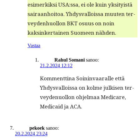
esimerkik­si USA:ssa, ei ole kuin yksi­ty­istä
sairaan­hoitoa. Yhdys­val­lois­sa muuten ter­
vey­den­huol­lon BKT osu­us on noin
kaksinker­tainen Suomeen nähden.
Vastaa
Rahul Somani
sanoo:
21.2.2024 12:12
Kom­ment­ti­na Soin­in­vaar­alle että
Yhdys­val­lois­sa on kolme julkisen ter­
vey­de­n­uol­lon ohjel­maa Medicare,
Med­ic­aid ja ACA.
pekoek
sanoo:
20.2.2024 23:24