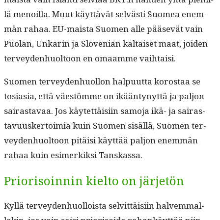
lä menoil­la. Muut käyt­tävät selvästi Suomea enem­
män rahaa. EU-maista Suomen alle pää­sevät vain
Puolan, Unkarin ja Sloven­ian kaltaiset maat, joiden
ter­vey­den­huoltoon en omaamme vaihtaisi.
Suomen ter­vey­den­huol­lon halpu­ut­ta korostaa se
tosi­a­sia, että väestömme on ikään­tynyt­tä ja paljon
sairas­tavaa. Jos käytet­täisi­in samo­ja ikä- ja sairas­
tavu­usker­toimia kuin Suomen sisäl­lä, Suomen ter­
vey­den­huoltoon pitäisi käyt­tää paljon enem­män
rahaa kuin esimerkik­si Tanskassa.
Priorisoinnin kielto on järjetön
Kyl­lä ter­vey­den­huol­loista selvit­täisi­in halvem­mal­