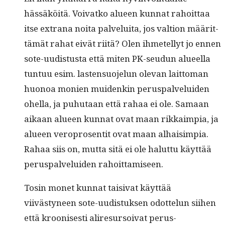
hässäköitä. Voivatko alueen kun­nat rahoit­taa
itse extrana noi­ta palvelui­ta, jos val­tion määrit­
tämät rahat eivät riitä? Olen ihme­tel­lyt jo ennen
sote-uud­is­tus­ta että miten PK-seudun alueel­la
tun­tuu esim. las­ten­suo­jelun ole­van lait­toman
huonoa monien muidenkin perus­palvelu­iden
ohel­la, ja puhutaan että rahaa ei ole. Samaan
aikaan alueen kun­nat ovat maan rikkaimpia, ja
alueen vero­pros­en­tit ovat maan alhaisimpia.
Rahaa siis on, mut­ta sitä ei ole halut­tu käyt­tää
perus­palvelu­iden rahoittamiseen.
Tosin mon­et kun­nat taisi­vat käyt­tää
viivästyneen sote-uud­is­tuk­sen odot­telun siihen
että kroonis­es­ti aliresur­soi­vat perus­