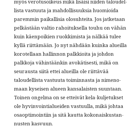
myös vero­tu­soikeus mikä lisäisi niiden taloudel­
lista vas­tu­u­ta ja mah­dol­lisuuk­sia huomioi­da
parem­min paikallisia olo­suhtei­ta. Jos jatke­taan
pelkästään val­tio rahoituk­sel­la touhu on vähän
kuin käen­poikien ruokkimista ja nälkää tulee
kyl­lä riit­tämään. Jo nyt nähdään kuin­ka alueil­la
korotel­laan hallinnon palkkioi­ta ja johdon
palkko­ja vähin­täänkin avokä­tis­es­ti, mikä on
seu­raus­ta siitä ettei alueil­la ole riit­tävää
taloudel­lista vas­tu­u­ta toimin­nas­ta ja nimeno­
maan kyseisen alueen kansalais­ten suun­taan.
Toinen ongel­ma on se etteivät kela-kul­je­tuk­set
ole hyv­in­voin­tialuei­den vas­tu­ul­la, mikä johtaa
osaop­ti­moin­ti­in ja sitä kaut­ta kokon­aiskus­tan­
nusten kasvuun.