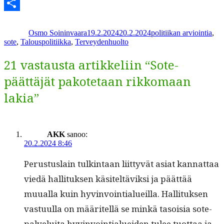
Telegram
Kirjoittaja
Julkaistu
Kategoriat
Share
Osmo Soininvaara
19.2.2024
20.2.2024
politiikan arviointia
,
sote
,
Talouspolitiikka
,
Terveydenhuolto
21 vastausta artikkeliin “Sote-
päättäjät pakotetaan rikkomaan
lakia”
AKK
sanoo:
20.2.2024 8:46
Perus­tus­lain tulk­in­taan liit­tyvät asi­at kan­nat­taa
viedä hal­li­tuk­sen käsiteltäviksi ja päät­tää
muual­la kuin hyv­in­voin­tialueil­la. Hal­li­tuk­sen
vas­tu­ul­la on määritel­lä se minkä tasoisia sote-
palvelui­ta hyv­in­voin­tialuei­den tulee tuot­taa ja