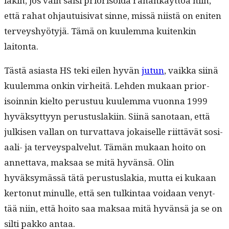
lakin, jos vain saisi pri­or­isoi­da rahankäyt­töä niin,
että rahat ohjau­tu­isi­vat sinne, mis­sä niistä on eniten
ter­veyshyö­tyjä. Tämä on kuulem­ma kuitenkin
laitonta.
Tästä asi­as­ta HS teki eilen hyvän
jutun
, vaik­ka siinä
kuulem­ma onkin virheitä. Lehden mukaan pri­or­
isoin­nin kiel­to perus­tuu kuulem­ma vuon­na 1999
hyväksyt­tyyn perus­tus­laki­in. Siinä san­o­taan, että
julkisen val­lan on tur­vat­ta­va jokaiselle riit­tävät sosi­
aali- ja ter­veyspalve­lut. Tämän mukaan hoito on
annet­ta­va, mak­saa se mitä hyvän­sä. Olin
hyväksymässä tätä perus­tus­lakia, mut­ta ei kukaan
ker­tonut min­ulle, että sen tulk­in­taa voidaan venyt­
tää niin, että hoito saa mak­saa mitä hyvän­sä ja se on
silti pakko antaa.