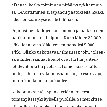
aikansa, kos­ka toimin­nan pitää pysyä käyn­nis­
sä. Tehost­a­mi­nen ei tapah­du päätök­sel­lä, kos­ka
edelleenkään kyse ei ole tehtaasta.
Pop­ulisti­nen kulu­jen kar­simi­nen ja palkkioiden
haukku­mi­nen on help­poa. Kuka läh­tee 20 000
e/kk tien­aavien lääkärei­den pomok­si 5 000
e/kk? Olisiko uskot­tavaa? Ilmeis­es­ti joku? Yleen­
sä muiden saa­mat hoidot ovat turhia ja itsel­
letule­vat tuki tarpeel­lisia. Esimerkik­si saat­to­
hoito, siihen tarvi­taan osaamista ja resursse­ja,
mut­ta kuolkoon kuka kuolee.
Kokoomus siirtää spon­sor­ei­den toiveesta
toimen­piteet yksi­tyiselle puolelle. Se merk­it­see,
että julkisel­la puolel­la tehdään vaikeam­mat ja