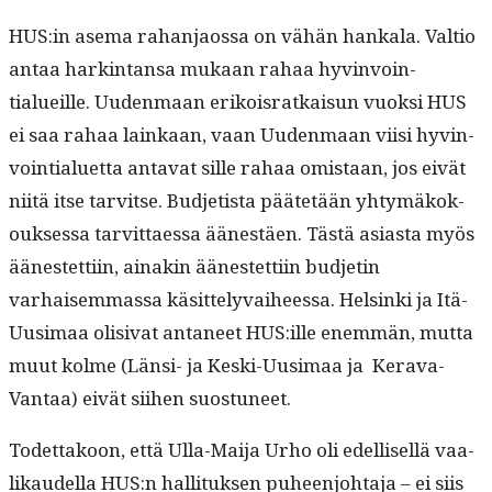
HUS:in ase­ma rahan­jaos­sa on vähän han­kala. Val­tio
antaa hark­in­tansa mukaan rahaa hyv­in­voin­
tialueille. Uuden­maan erikois­ratkaisun vuok­si HUS
ei saa rahaa lainkaan, vaan Uuden­maan viisi hyv­in­
voin­tialuet­ta anta­vat sille rahaa omis­taan, jos eivät
niitä itse tarvitse. Bud­jetista päätetään yhtymäkok­
ouk­ses­sa tarvit­taes­sa äänestäen. Tästä asi­as­ta myös
äänestet­ti­in, ainakin äänestet­ti­in bud­jetin
varhaisem­mas­sa käsit­te­ly­vai­heessa. Helsin­ki ja Itä-
Uusi­maa oli­si­vat anta­neet HUS:ille enem­män, mut­ta
muut kolme (Län­si- ja Kes­ki-Uusi­maa ja Ker­a­va-
Van­taa) eivät siihen suostuneet.
Todet­takoon, että Ulla-Mai­ja Urho oli edel­lisel­lä vaa­
likaudel­la HUS:n hal­li­tuk­sen puheen­jo­hta­ja – ei siis