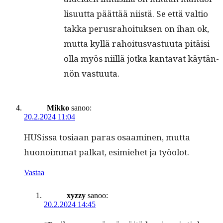
lisu­ut­ta päät­tää niistä. Se että val­tio
tak­ka perus­ra­hoituk­sen on ihan ok,
mut­ta kyl­lä rahoi­tus­vas­tu­u­ta pitäisi
olla myös niil­lä jot­ka kan­ta­vat käytän­
nön vastuuta.
Mikko
sanoo:
20.2.2024 11:04
HUSis­sa tosi­aan paras osaami­nen, mut­ta
huonoim­mat palkat, esimiehet ja työolot.
Vastaa
xyzzy
sanoo:
20.2.2024 14:45