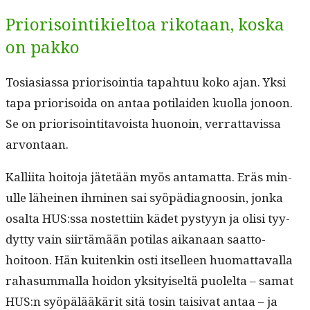
Priorisointikieltoa rikotaan, koska
on pakko
Tosi­asi­as­sa pri­or­isoin­tia tapah­tuu koko ajan. Yksi
tapa pri­or­isoi­da on antaa poti­laiden kuol­la jonoon.
Se on pri­or­isoin­ti­tavoista huonoin, ver­rat­tavis­sa
arvontaan.
Kalli­ita hoito­ja jätetään myös anta­mat­ta. Eräs min­
ulle läheinen ihmi­nen sai syöpä­di­ag­noosin, jon­ka
osalta HUS:ssa nos­tet­ti­in kädet pystyyn ja olisi tyy­
dyt­ty vain siirtämään poti­las aikanaan saat­to­
hoitoon. Hän kuitenkin osti itselleen huo­mat­taval­la
raha­sum­mal­la hoidon yksi­tyiseltä puolelta – samat
HUS:n syöpälääkärit sitä tosin taisi­vat antaa – ja