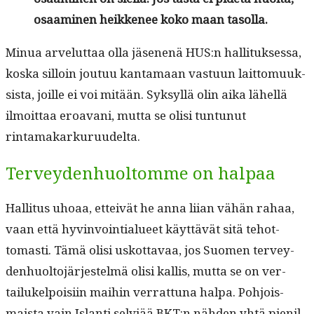
osaami­nen heikke­nee koko maan tasolla.
Min­ua arve­lut­taa olla jäse­nenä HUS:n hal­li­tuk­ses­sa,
kos­ka sil­loin joutuu kan­ta­maan vas­tu­un lait­to­muuk­
sista, joille ei voi mitään. Syksyl­lä olin aika lähel­lä
ilmoit­taa eroa­vani, mut­ta se olisi tun­tunut
rintamakarkuruudelta.
Terveydenhuoltomme on halpaa
Hal­li­tus uhoaa, etteivät he anna liian vähän rahaa,
vaan että hyv­in­voin­tialueet käyt­tävät sitä tehot­
tomasti. Tämä olisi uskot­tavaa, jos Suomen ter­vey­
den­huolto­jär­jestelmä olisi kallis, mut­ta se on ver­
tailukelpoisi­in mai­hin ver­rat­tuna hal­pa. Pohjo­is­
maista vain Islanti selviää BKT:n näh­den yhtä pie­nil­