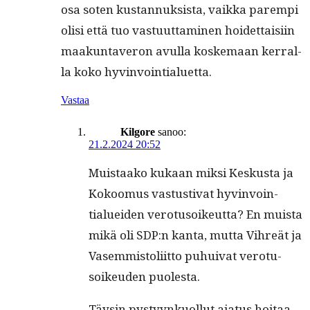
osa soten kus­tan­nuk­sista, vaik­ka parem­pi
olisi että tuo vas­tu­ut­ta­mi­nen hoidet­taisi­in
maakun­taveron avul­la koske­maan ker­ral­
la koko hyvinvointialuetta.
Vastaa
Kilgore
sanoo:
21.2.2024 20:52
Muis­taako kukaan mik­si Keskus­ta ja
Kokoomus vas­tus­ti­vat hyv­in­voin­
tialuei­den vero­tu­soikeut­ta? En muista
mikä oli SDP:n kan­ta, mut­ta Vihreät ja
Vasem­mis­toli­it­to puhui­v­at vero­tu­
soikeu­den puolesta.
Täysin pystyynkuol­lut aja­tus hoitaa