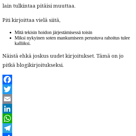
lain tulk­in­taa pitäisi muuttaa.
Piti kir­joit­taa vielä siitä,
Mitä tek­isin hoidon jär­jestämisessä toisin
Mik­si nykyi­nen soten manku­miseen perus­tu­va rahoi­tus tulee
kalliiksi.
Näistä ehkä joskus uudet kir­joituk­set. Tämä on jo
pitkä blogikirjoitukseksi.
Facebook
Twitter
Email
LinkedIn
WhatsApp