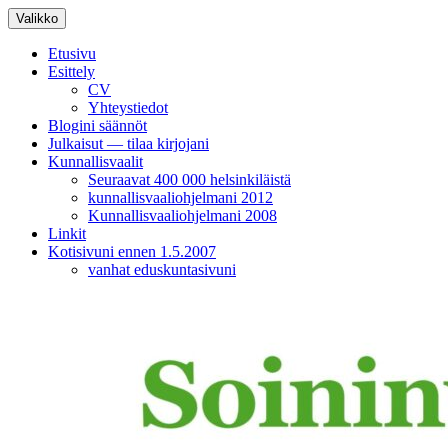
Siirry
Valikko
sisältöön
Etusivu
Esittely
CV
Yhteystiedot
Blogini säännöt
Julkaisut — tilaa kirjojani
Kunnallisvaalit
Seuraavat 400 000 helsinkiläistä
kunnallisvaaliohjelmani 2012
Kunnallisvaaliohjelmani 2008
Linkit
Kotisivuni ennen 1.5.2007
vanhat eduskuntasivuni