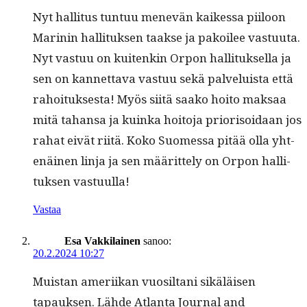
Nyt hal­li­tus tun­tuu menevän kaikessa piiloon
Marinin hal­li­tuk­sen taakse ja pakoilee vas­tu­u­ta.
Nyt vas­tuu on kuitenkin Orpon hal­li­tuk­sel­la ja
sen on kan­net­ta­va vas­tuu sekä palveluista että
rahoituk­ses­ta! Myös siitä saako hoito mak­saa
mitä tahansa ja kuin­ka hoito­ja pri­or­isoidaan jos
rahat eivät riitä. Koko Suomes­sa pitää olla yht­
enäi­nen lin­ja ja sen määrit­te­ly on Orpon hal­li­
tuk­sen vastuulla!
Vastaa
Esa Vakkilainen
sanoo:
20.2.2024 10:27
Muis­tan ameri­ikan vuosil­tani sikäläisen
tapauk­sen. Lähde Atlanta Jour­nal and