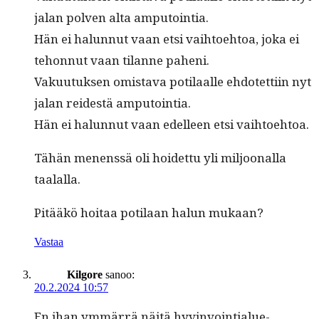
jalan pol­ven alta amputointia.
Hän ei halun­nut vaan etsi vai­h­toe­htoa, joka ei
tehon­nut vaan tilanne paheni.
Vaku­u­tuk­sen omis­ta­va poti­laalle ehdotet­ti­in nyt
jalan rei­destä amputointia.
Hän ei halun­nut vaan edelleen etsi vaihtoehtoa.
Tähän menenssä oli hoidet­tu yli miljoon­al­la
taalalla.
Pitääkö hoitaa poti­laan halun mukaan?
Vastaa
Kilgore
sanoo:
20.2.2024 10:57
En ihan ymmär­rä näitä hyv­in­voin­tialue­