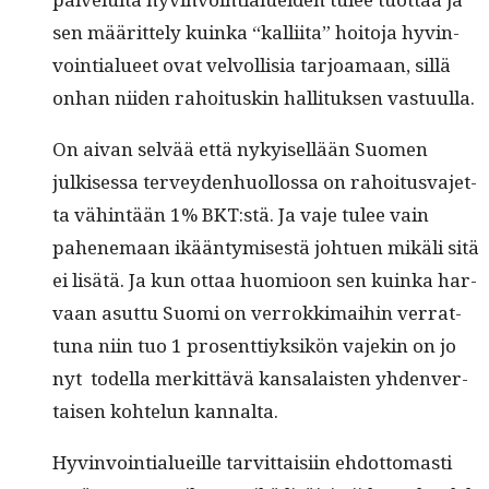
sen määrit­te­ly kuin­ka “kalli­ita” hoito­ja hyv­in­
voin­tialueet ovat velvol­lisia tar­joa­maan, sil­lä
onhan niiden rahoi­tuskin hal­li­tuk­sen vastuulla.
On aivan selvää että nykyisel­lään Suomen
julkises­sa ter­vey­den­huol­los­sa on rahoi­tus­va­jet­
ta vähin­tään 1% BKT:stä. Ja vaje tulee vain
pahen­e­maan ikään­tymis­es­tä johtuen mikäli sitä
ei lisätä. Ja kun ottaa huomioon sen kuin­ka har­
vaan asut­tu Suo­mi on ver­rokki­mai­hin ver­rat­
tuna niin tuo 1 pros­ent­tiyk­sikön vajekin on jo
nyt todel­la merkit­tävä kansalais­ten yhden­ver­
taisen kohtelun kannalta.
Hyv­in­voin­tialueille tarvit­taisi­in ehdot­tomasti