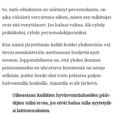
Se, mitä eduskun­ta on säätänyt perus­tus­laista, on
aika vähäistä ver­rat­tuna siihen, miten sen tulk­it­si­jat
ovat sitä venyt­täneet. Jos halu­at val­taa, älä ryhdy
poli­itikok­si, ryhdy perustuslakijuristiksi.
Kun nämä jär­jet­tömän kalli­it hoidot yhdis­tetään val­
tio­varan­min­is­ter­iön aset­ta­maan bud­jet­ti­ra­joit­
teeseen, lop­putu­lok­se­na on, että yhden ihmisen
pelas­tamisek­si on uhrat­ta­va kym­meniä tai sato­ja
sel­l­aisia, joiden hen­ki olisi voitu pelas­taa paljon
halvem­mil­la hoidoil­la. Asianti­la ei ole järkevä.
Oikeas­t­aan kaikkien hyv­in­voin­tialuei­den päät­
täjien tulisi ero­ta, jos eivät halua tul­la syyte­tyik­
si laittomuuksista.