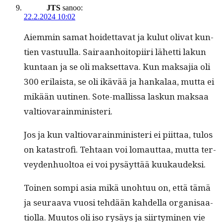
JTS
sanoo:
22.2.2024 10:02
Aiem­min samat hoidet­ta­vat ja kulut oli­vat kun­
tien vas­tu­ul­la. Sairaan­hoitopi­iri lähet­ti lakun
kun­taan ja se oli mak­set­ta­va. Kun mak­sajia oli
300 eri­laista, se oli ikävää ja han­kalaa, mut­ta ei
mikään uuti­nen. Sote-mallis­sa laskun mak­saa
valtiovarainministeri.
Jos ja kun val­tio­varain­min­is­teri ei piit­taa, tulos
on katas­trofi. Tehtaan voi lomaut­taa, mut­ta ter­
vey­den­huoltoa ei voi pysäyt­tää kuukaudeksi.
Toinen som­pi asia mikä uno­htuu on, että tämä
ja seu­raa­va vuosi tehdään kahdel­la organ­isaa­
ti­ol­la. Muu­tos oli iso rysäys ja siir­tymi­nen vie