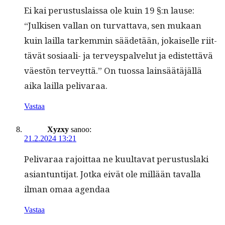
Ei kai perus­tus­lais­sa ole kuin 19 §:n lause:
“Julkisen val­lan on tur­vat­ta­va, sen mukaan
kuin lail­la tarkem­min sääde­tään, jokaiselle riit­
tävät sosi­aali- ja ter­veyspalve­lut ja edis­tet­tävä
väestön ter­veyt­tä.” On tuos­sa lain­säätäjäl­lä
aika lail­la pelivaraa.
Vastaa
Xyzxy
sanoo:
21.2.2024 13:21
Peli­v­araa rajoit­taa ne kuul­ta­vat perus­tus­la­ki
asiantun­ti­jat. Jot­ka eivät ole mil­lään taval­la
ilman omaa agendaa
Vastaa