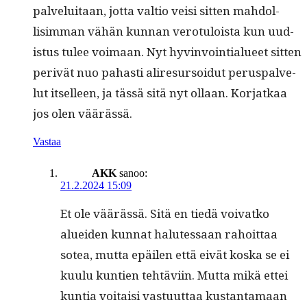
palveluitaan, jot­ta val­tio veisi sit­ten mah­dol­
lisim­man vähän kun­nan vero­tu­loista kun uud­
is­tus tulee voimaan. Nyt hyv­in­voin­tialueet sit­ten
perivät nuo pahasti aliresur­soidut perus­palve­
lut itselleen, ja tässä sitä nyt ollaan. Kor­jatkaa
jos olen väärässä.
Vastaa
AKK
sanoo:
21.2.2024 15:09
Et ole väärässä. Sitä en tiedä voivatko
aluei­den kun­nat halutes­saan rahoit­taa
sotea, mut­ta epäilen että eivät kos­ka se ei
kuu­lu kun­tien tehtävi­in. Mut­ta mikä ettei
kun­tia voitaisi vas­tu­ut­taa kus­tan­ta­maan