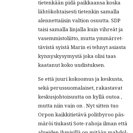
tietenkään pidä paikkaansa kos­ka
lähtöko­htais­es­ti tietenkin samal­la
alen­net­tai­isin val­tion osu­ut­ta. SDP
taisi samal­la lin­jal­la kuin vihreät ja
vasem­mis­toli­it­to, mut­ta ymmär­ret­
tävistä syistä Marin ei tehnyt asi­as­ta
kyn­nyskysymys­tä joka olisi taas
kaatanut koko uudistuksen.
Se että juuri kokoomus ja keskus­ta,
sekä perus­suo­ma­laiset, rakas­ta­vat
keskusjo­htoisu­ut­ta on kyl­lä outoa ,
mut­ta niin vain on . Nyt sit­ten tuo
Orpon kaikki­ti­etävä polit­by­roo päs­
märöi tiukasti Sote-raho­ja ilman että
aluei­den ihmisil­lä on mitään mah­dol­