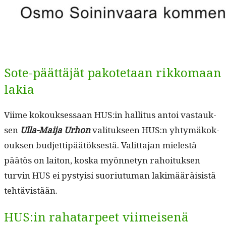
Sote-päättäjät pakotetaan rikkomaan
lakia
Viime kok­ouk­ses­saan HUS:in hal­li­tus antoi vas­tauk­
sen
Ulla-Mai­ja Urhon
val­i­tuk­seen HUS:n yhtymäkok­
ouk­sen bud­jet­tipäätök­ses­tä. Valit­ta­jan mielestä
päätös on laiton, kos­ka myön­netyn rahoituk­sen
turvin HUS ei pysty­isi suo­ri­u­tu­man lakimääräi­sistä
tehtävistään.
HUS:in rahatarpeet viimeisenä