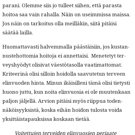
parani. Olemme siis jo tulleet siihen, että paras­ta
hoitoa saa vain rahal­la. Näin on useim­mis­sa mais­sa.
Jos näin on tarkoi­tus olla meil­läkin, siitä pitäisi
säätää lailla.
Huo­mat­tavasti halvem­mal­la päästäisi­in, jos kus­tan­
nuste­hot­to­mia hoito­ja ei annet­taisi. Menete­tyt ter­
veyshyödyt oli­si­vat väestö­ta­sol­la vaa­ti­mat­tomat.
Kri­teer­inä olisi sil­loin hoidol­la saavute­tun ter­veen
elin­vuo­den hin­ta. Min­un ikäisil­leni tämä olisi tietysti
huono jut­tu, kun noi­ta elin­vu­osia ei ole muutenkaan
paljon jäl­jel­lä. Arvion pitäisi myös riip­pua toden­
näköisyyk­sistä, kos­ka eihän hoidon tulosta voi­da
yksit­täistapauk­sis­sa koskaan tietää.
Voitet­tu­jen ter­vei­den elin­vu­osien peri­aate