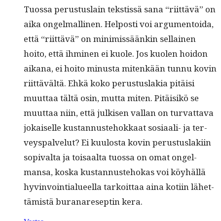
Tuos­sa perus­tus­lain tek­stis­sä sana “riit­tävä” on
aika ongel­malli­nen. Hel­posti voi argu­men­toi­da,
että “riit­tävä” on min­imis­säänkin sel­l­ainen
hoito, että ihmi­nen ei kuole. Jos kuolen hoidon
aikana, ei hoito minus­ta mitenkään tun­nu kovin
riit­tävältä. Ehkä koko perus­tus­lakia pitäisi
muut­taa tältä osin, mut­ta miten. Pitäisikö se
muut­taa niin, että julkisen val­lan on tur­vat­ta­va
jokaiselle kus­tan­nuste­hokkaat sosi­aali- ja ter­
veyspalve­lut? Ei kuu­losta kovin perus­tus­laki­in
sopi­val­ta ja toisaal­ta tuos­sa on omat ongel­
mansa, kos­ka kus­tan­nuste­hokas voi köy­häl­lä
hyv­in­voin­tialueel­la tarkoit­taa aina koti­in lähet­
tämistä buranare­septin kera.