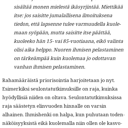
sisältää mon­en mielestä ikäsyr­jin­tää. Miet­tikää
itse: jos saisitte jumalal­lise­na ilmoituk­se­na
tiedon, että lapsenne tulee var­muudel­la kuole­
maan syöpään, mut­ta saisitte itse päät­tää,
kuoleeko hän 15- vai 85-vuo­ti­aana, eikö val­in­ta
olisi aika help­po. Nuoren ihmisen pelas­t­a­mi­nen
on tärkeäm­pää kuin kuole­maa jo odot­ta­van
van­han ihmisen pelastaminen.
Rahamääräistä pri­or­isoin­tia har­joite­taan jo nyt.
Esimerkik­si seu­lon­tatutkimuk­sille on raja, kuin­ka
hyödyl­lisiä niiden on olta­va. Seu­lon­tatutkimuk­sis­sa
raja sääste­tyn elin­vuo­den hin­nalle on varsin
alhainen. Ihmishen­ki on hal­pa, kun puhutaan toden­
näköisyyk­sistä eikä kuole­mal­la niin ollen ole kasvo­