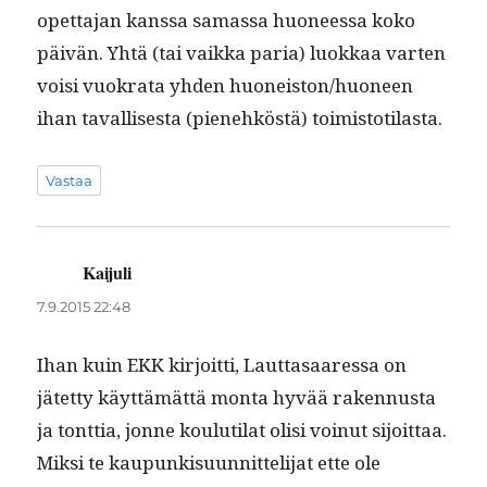
opet­ta­jan kanssa samas­sa huoneessa koko
päivän. Yhtä (tai vaik­ka paria) luokkaa varten
voisi vuokra­ta yhden huoneiston/huoneen
ihan taval­lis­es­ta (pienehköstä) toimistotilasta.
Vastaa
Kaijuli
sanoo:
7.9.2015 22:48
Ihan kuin EKK kir­joit­ti, Laut­tasaa­res­sa on
jätet­ty käyt­tämät­tä mon­ta hyvää raken­nus­ta
ja tont­tia, jonne koulu­ti­lat olisi voin­ut sijoit­taa.
Mik­si te kaupunkisu­un­nit­teli­jat ette ole