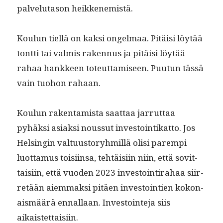
palve­lu­ta­son heikkenemistä.
Koulun tiel­lä on kak­si ongel­maa. Pitäisi löytää
tont­ti tai valmis raken­nus ja pitäisi löytää
rahaa han­kkeen toteut­tamiseen. Puu­tun tässä
vain tuo­hon rahaan.
Koulun rak­en­tamista saat­taa jar­rut­taa
pyhäk­si asi­ak­si nous­sut investoin­tikat­to. Jos
Helsin­gin val­tu­us­to­ryh­mil­lä olisi parem­pi
luot­ta­mus toisi­in­sa, tehtäisi­in niin, että sovit­
taisi­in, että vuo­den 2023 investoin­ti­ra­haa siir­
retään aiem­mak­si pitäen investoin­tien kokon­
ais­määrä ennal­laan. Investoin­te­ja siis
aikaistettaisiin.