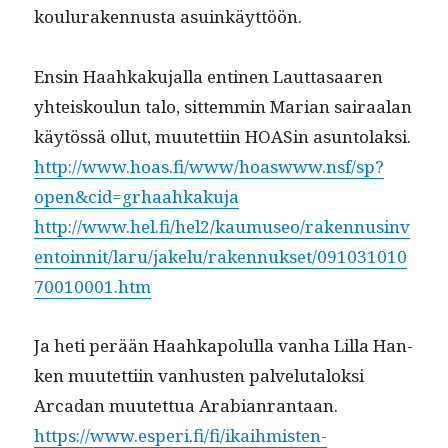
koulu­raken­nus­ta asuinkäyttöön.
Ensin Haahkaku­jal­la enti­nen Laut­tasaaren
yhteisk­oulun talo, sit­tem­min Mar­i­an sairaalan
käytössä ollut, muutet­ti­in HOASin asuntolaksi.
http://www.hoas.fi/www/hoaswww.nsf/sp?
open&cid=grhaahkakuja
http://www.hel.fi/hel2/kaumuseo/rakennusinv
entoinnit/laru/jakelu/rakennukset/091031010
70010001.htm
Ja heti perään Haahkapolul­la van­ha Lil­la Han­
ken muutet­ti­in van­hus­ten palve­lu­talok­si
Arcadan muutet­tua Arabianrantaan.
https://www.esperi.fi/fi/ikaihmisten-