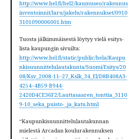
http://www.hel.fi/hel2/kaumuseo/rakennus
inventoinnit/laru/jakelu/rakennukset/0910
3101090006001.htm
Tuos­ta jälkim­mäis­es­tä löy­tyy vielä esi­tys­
lista kaupun­gin sivuilta:
http://www.hel.fi/static/public/hela/Kaupu
nkisuunnittelulautakunta/Suomi/Esitys/20
08/Ksv_2008-11–27_Kslk_34_El/D8B408A3-
4254–4B59-B944-
2420D4CE36F2/Lauttasaaren_tonttia_3110
9-10_seka_puisto-_ja_katu.html
“Kaupunkisu­un­nit­telu­lau­takun­nan
mielestä Arcadan koulurakennuksen