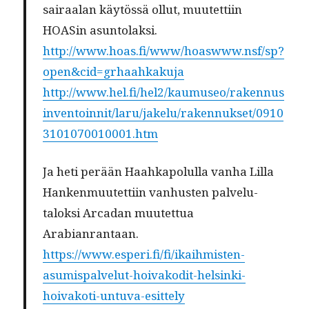
sairaalan käytössä ollut, muutet­ti­in
HOASin asuntolaksi.
http://www.hoas.fi/www/hoaswww.nsf/sp?
open&cid=grhaahkakuja
http://www.hel.fi/hel2/kaumuseo/rakennus
inventoinnit/laru/jakelu/rakennukset/0910
3101070010001.htm
Ja heti perään Haahkapolul­la van­ha Lil­la
Han­ken­muutet­ti­in van­hus­ten palve­lu­
talok­si Arcadan muutet­tua
Arabianrantaan.
https://www.esperi.fi/fi/ikaihmisten-
asumispalvelut-hoivakodit-helsinki-
hoivakoti-untuva-esittely