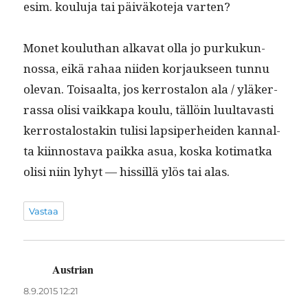
esim. koulu­ja tai päiväkote­ja varten?
Mon­et kouluthan alka­vat olla jo purkukun­
nos­sa, eikä rahaa niiden kor­jauk­seen tun­nu
ole­van. Toisaal­ta, jos ker­rostalon ala / yläk­er­
ras­sa olisi vaikka­pa koulu, täl­löin luul­tavasti
ker­rostalostakin tulisi lap­siper­hei­den kannal­
ta kiin­nos­ta­va paik­ka asua, kos­ka koti­mat­ka
olisi niin lyhyt — hissil­lä ylös tai alas.
Vastaa
Austrian
sanoo:
8.9.2015 12:21