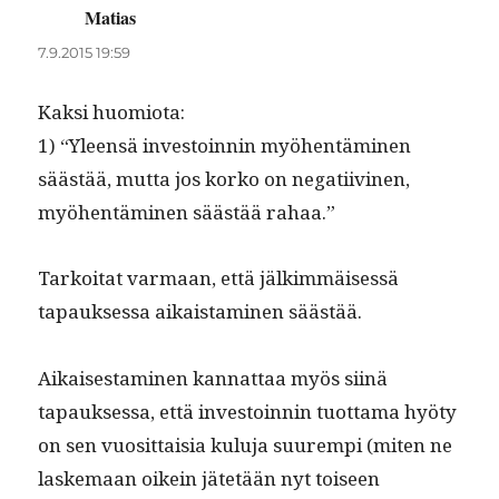
Matias
sanoo:
7.9.2015 19:59
Kak­si huomiota:
1) “Yleen­sä investoin­nin myöhen­tämi­nen
säästää, mut­ta jos korko on negati­ivi­nen,
myöhen­tämi­nen säästää rahaa.”
Tarkoi­tat var­maan, että jälkim­mäisessä
tapauk­ses­sa aikaist­a­mi­nen säästää.
Aikaises­t­a­mi­nen kan­nat­taa myös siinä
tapauk­ses­sa, että investoin­nin tuot­ta­ma hyö­ty
on sen vuosit­taisia kulu­ja suurem­pi (miten ne
laske­maan oikein jätetään nyt toiseen