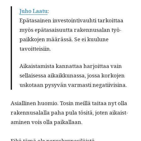
Juho Laatu
:
Epä­ta­sainen investoin­ti­vauhti tarkoit­taa
myös epä­ta­saisu­ut­ta raken­nusalan työ­
paikko­jen määrässä. Se ei kuu­lune
tavoitteisiin.
Aikaistamista kan­nat­taa har­joit­taa vain
sel­l­aises­sa aikaikku­nas­sa, jos­sa korko­jen
usko­taan pysyvän var­masti negatiivisina.
Asialli­nen huomio. Tosin meil­lä taitaa nyt olla
raken­nusalal­la paha pula tösitä, joten aikaist­
a­mi­nen vois olla paikallaan.
Eikä tämä ole peruskey­ne­siläistä