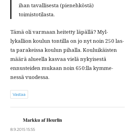
ihan taval­lis­es­ta (pienehköstä)
toimistotilasta.
Tämä oli var­maan heit­et­ty läpäl­lä? Myl­
lykallion koulun ton­til­la on jo nyt noin 250 las­
ta parakeis­sa koulun pihal­la. Kouluikäis­ten
määrä alueel­la kas­vaa vielä nykyis­es­tä
ennustei­den mukaan noin 650:lla kymme­
nessä vuodessa.
Vastaa
Markku af Heurlin
sanoo:
8.9.2015 15:55