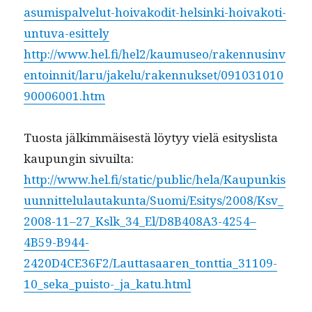
asumispalvelut-hoivakodit-helsinki-hoivakoti-
untuva-esittely
http://www.hel.fi/hel2/kaumuseo/rakennusinv
entoinnit/laru/jakelu/rakennukset/091031010
90006001.htm
Tuos­ta jälkim­mäis­es­tä löy­tyy vielä esi­tys­lista
kaupun­gin sivuilta:
http://www.hel.fi/static/public/hela/Kaupunkis
uunnittelulautakunta/Suomi/Esitys/2008/Ksv_
2008-11–27_Kslk_34_El/D8B408A3-4254–
4B59-B944-
2420D4CE36F2/Lauttasaaren_tonttia_31109-
10_seka_puisto-_ja_katu.html