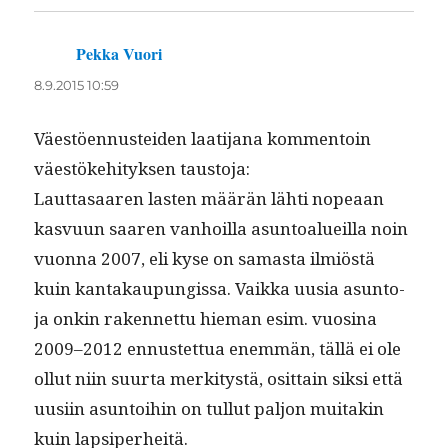
Pekka Vuori
sanoo:
8.9.2015 10:59
Väestöen­nustei­den laati­jana kom­men­toin
väestöke­hi­tyk­sen taustoja:
Laut­tasaaren las­ten määrän lähti nopeaan
kasvu­un saaren van­hoil­la asun­toalueil­la noin
vuon­na 2007, eli kyse on samas­ta ilmiöstä
kuin kan­takaupungis­sa. Vaik­ka uusia asun­to­
ja onkin raken­net­tu hie­man esim. vuosi­na
2009–2012 ennustet­tua enem­män, täl­lä ei ole
ollut niin suur­ta merk­i­tys­tä, osit­tain sik­si että
uusi­in asun­toi­hin on tul­lut paljon muitakin
kuin lapsiperheitä.