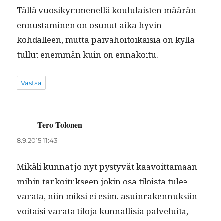
Täl­lä vuosikymmenel­lä koul­u­lais­ten määrän
ennus­t­a­mi­nen on osunut aika hyvin
kohdalleen, mut­ta päivähoitoikäisiä on kyl­lä
tul­lut enem­män kuin on ennakoitu.
Vastaa
Tero Tolonen
sanoo:
8.9.2015 11:43
Mikäli kun­nat jo nyt pystyvät kaavoit­ta­maan
mihin tarkoituk­seen jokin osa tiloista tulee
vara­ta, niin mik­si ei esim. asuin­raken­nuk­si­in
voitaisi vara­ta tilo­ja kun­nal­lisia palvelui­ta,