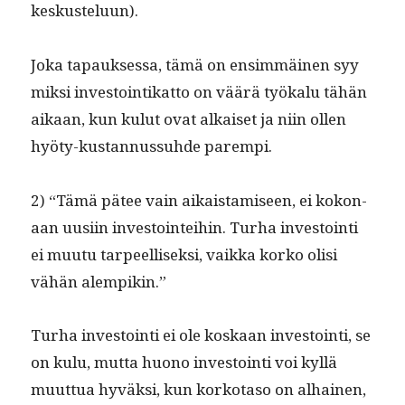
keskusteluun).
Joka tapauk­ses­sa, tämä on ensim­mäi­nen syy
mik­si investoin­tikat­to on väärä työkalu tähän
aikaan, kun kulut ovat alkaiset ja niin ollen
hyö­ty-kus­tan­nus­suhde parempi.
2) “Tämä pätee vain aikaistamiseen, ei kokon­
aan uusi­in investoin­tei­hin. Turha investoin­ti
ei muu­tu tarpeel­lisek­si, vaik­ka korko olisi
vähän alempikin.”
Turha investoin­ti ei ole koskaan investoin­ti, se
on kulu, mut­ta huono investoin­ti voi kyl­lä
muut­tua hyväk­si, kun korko­ta­so on alhainen,