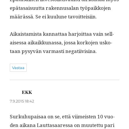
epä­ta­saisu­ut­ta raken­nusalan työ­paikko­jen
määrässä. Se ei kuu­lune tavoitteisiin.
Aikaistamista kan­nat­taa har­joit­taa vain sel­l­
aises­sa aikaikku­nas­sa, jos­sa korko­jen usko­
taan pysyvän var­masti negatiivisina.
Vastaa
EKK
sanoo:
7.9.2015 18:42
Surkuhu­paisaa on se, että viimeis­ten 10 vuo­
den aikana Laut­tasaa­res­sa on muutet­tu pari