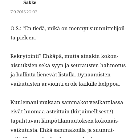
Sakke
sanoo:
7.9.2015 20:03
O.S.: “En tiedä, mikä on men­nyt suun­nit­telijoil­
ta pieleen.”
Rekry­toin­ti? Ehkäpä, mut­ta ainakin kokon­
aisuuk­sien sekä syyn ja seu­rausten hah­mo­tus
ja hallinta lienevät listal­la. Dynaamis­ten
vaiku­tusten arvioin­ti ei ole kaikille helppoa.
Kuule­mani mukaan sam­makot vesikat­ti­las­sa
eivät huo­maa asteit­tain (kir­jaimel­lis­es­ti!)
tapah­tu­van läm­pötil­a­muu­tok­sen kokon­ais­
vaiku­tus­ta. Ehkä sam­makoil­la ja suun­nit­