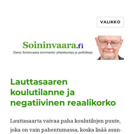
VALIKKO
Lauttasaaren
koulutilanne ja
negatiivinen reaalikorko
Laut­tasaar­ta vaivaa paha koulu­tilo­jen puute,
joka on vain pahen­tu­mas­sa, kos­ka lisää asun­