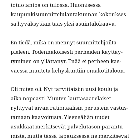
to­tuotan­toa on tulos­sa. Huomises­sa
kaupunkisu­un­nit­telu­lau­takun­nan kok­ouk­ses­
sa hyväksytään taas yksi asuintalokaava.
En tiedä, mikä on men­nyt suun­nit­telijoil­ta
pieleen. Toden­näköis­es­ti per­hei­den käyt­täy­
tymi­nen on yllät­tänyt. Enää ei per­heen kas­
vaes­sa muute­ta kehyskun­ti­in omakotitaloon.
Oli miten oli. Nyt tarvit­taisi­in uusi koulu ja
aika nopeasti. Muuten laut­tasaare­laiset
ryhtyvät aivan ratio­naal­isin perustein vas­tus­
ta­maan kaavoitus­ta. Yleen­sähän uudet
asukkaat merk­it­sevät palve­lu­ta­son paran­tu­
mista, mut­ta tässä tapauk­ses­sa ne merk­it­sevät