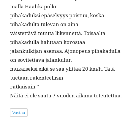
mal­la Haahkapolku
pihakaduk­si epä­selvyys pois­tuu, kos­ka
pihakadul­ta tule­van on aina
väis­tet­tävä muu­ta liiken­net­tä. Toisaal­ta
pihakadul­la halu­taan korostaa
jalankulk­i­jan ase­maa. Ajonopeus pihakadul­la
on sovitet­ta­va jalankulun
mukaisek­si eikä se saa ylit­tää 20 km/h. Tätä
tue­taan rakenteellisin
ratkaisuin.”
Näitä ei ole saatu 7 vuo­den aikana toteutettua.
Vastaa