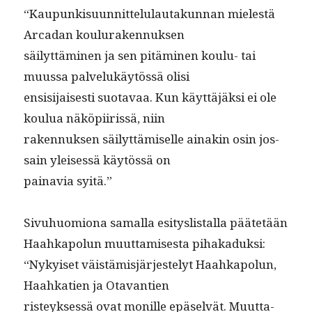
“Kaupunkisu­un­nit­telu­lau­takun­nan mielestä
Arcadan koulurakennuksen
säi­lyt­tämi­nen ja sen pitämi­nen koulu- tai
muus­sa palvelukäytössä olisi
ensisi­jais­es­ti suo­tavaa. Kun käyt­täjäk­si ei ole
koulua näköpi­iris­sä, niin
raken­nuk­sen säi­lyt­tämiselle ainakin osin jos­
sain yleisessä käytössä on
painavia syitä.”
Sivuhuomiona samal­la esi­tys­listal­la päätetään
Haahkapol­un muut­tamis­es­ta pihakaduksi:
“Nykyiset väistämisjär­jeste­lyt Haahkapol­un,
Haahka­tien ja Otavantien
risteyk­sessä ovat monille epä­selvät. Muut­ta­