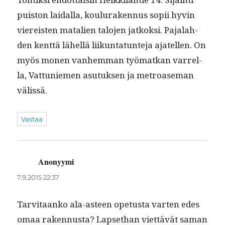
puis­ton laidal­la, koulu­raken­nus sopii hyvin
viereis­ten matal­ien talo­jen jatkok­si. Pajalah­
den kent­tä lähel­lä liikun­tatun­te­ja ajatellen. On
myös mon­en van­hem­man työ­matkan var­rel­
la, Vat­tuniemen asu­tuk­sen ja metroase­man
välissä.
Vastaa
Anonyymi
sanoo:
7.9.2015 22:37
Tarvi­taanko ala-asteen ope­tus­ta varten edes
omaa raken­nus­ta? Lapsethan viet­tävät saman