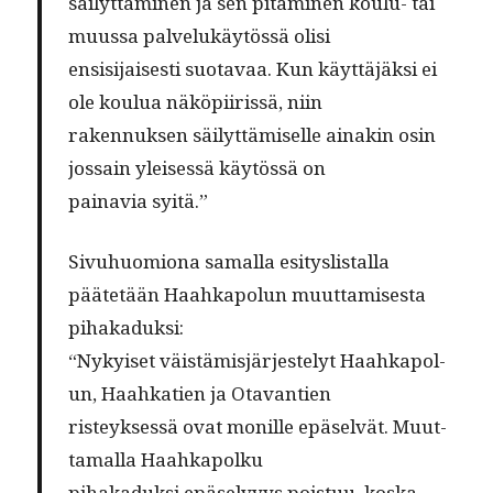
säi­lyt­tämi­nen ja sen pitämi­nen koulu- tai
muus­sa palvelukäytössä olisi
ensisi­jais­es­ti suo­tavaa. Kun käyt­täjäk­si ei
ole koulua näköpi­iris­sä, niin
raken­nuk­sen säi­lyt­tämiselle ainakin osin
jos­sain yleisessä käytössä on
painavia syitä.”
Sivuhuomiona samal­la esi­tys­listal­la
päätetään Haahkapol­un muut­tamis­es­ta
pihakaduksi:
“Nykyiset väistämisjär­jeste­lyt Haahkapol­
un, Haahka­tien ja Otavantien
risteyk­sessä ovat monille epä­selvät. Muut­
ta­mal­la Haahkapolku
pihakaduk­si epä­selvyys pois­tuu, kos­ka