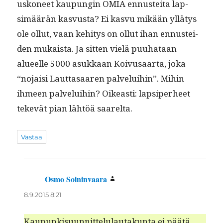
uskoneet kaupun­gin OMIA ennustei­ta lap­
simäärän kasvus­ta? Ei kasvu mikään yllä­tys
ole ollut, vaan kehi­tys on ollut ihan ennustei­
den mukaista. Ja sit­ten vielä puuhataan
alueelle 5000 asukkaan Koivusaar­ta, joka
“nojaisi Laut­tasaaren palvelui­hin”. Mihin
ihmeen palvelui­hin? Oikeasti: lap­siper­heet
tekevät pian lähtöä saarelta.
Vastaa
Osmo Soininvaara
sanoo:
8.9.2015 8:21
Kaupunkisu­un­nit­telu­lau­takun­ta ei päätä