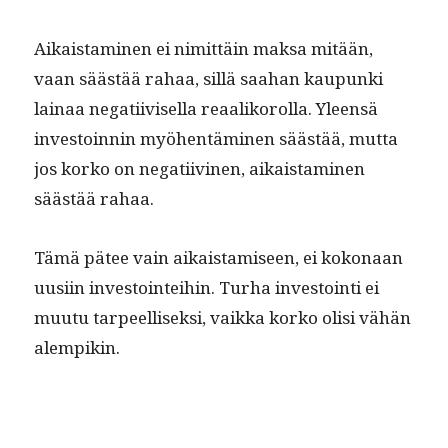
Aikaist­a­mi­nen ei nimit­täin mak­sa mitään,
vaan säästää rahaa, sil­lä saa­han kaupun­ki
lainaa negati­ivisel­la reaa­liko­rol­la. Yleen­sä
investoin­nin myöhen­tämi­nen säästää, mut­ta
jos korko on negati­ivi­nen, aikaist­a­mi­nen
säästää rahaa.
Tämä pätee vain aikaistamiseen, ei kokon­aan
uusi­in investoin­tei­hin. Turha investoin­ti ei
muu­tu tarpeel­lisek­si, vaik­ka korko olisi vähän
alempikin.