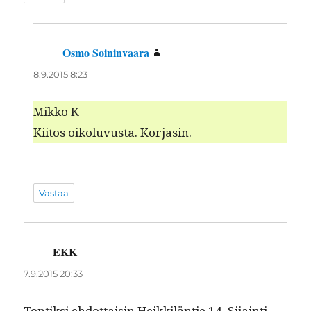
Osmo Soininvaara
sanoo:
8.9.2015 8:23
Mikko K
Kiitos oikolu­vus­ta. Korjasin.
Vastaa
EKK
sanoo:
7.9.2015 20:33
Ton­tik­si ehdot­taisin Heikkilän­tie 14. Sijain­ti