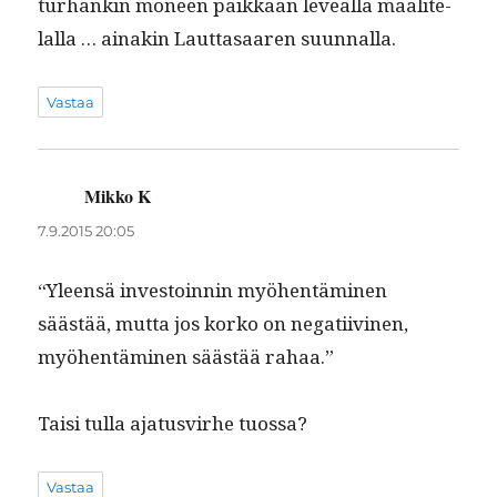
turhankin mon­een paikkaan lev­eäl­lä maalite­
lal­la … ainakin Laut­tasaaren suunnalla.
Vastaa
Mikko K
sanoo:
7.9.2015 20:05
“Yleen­sä investoin­nin myöhen­tämi­nen
säästää, mut­ta jos korko on negati­ivi­nen,
myöhen­tämi­nen säästää rahaa.”
Taisi tul­la aja­tusvirhe tuossa?
Vastaa