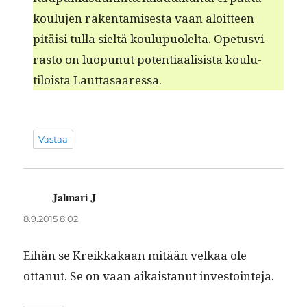
koulu­jen rak­en­tamis­es­ta vaan aloit­teen
pitäisi tul­la sieltä koulupuolelta. Ope­tusvi­
ras­to on luop­unut poten­ti­aal­i­sista koulu­
tiloista Lauttasaaressa.
Vastaa
Jalmari J
sanoo:
8.9.2015 8:02
Eihän se Kreikkakaan mitään velkaa ole
ottanut. Se on vaan aikaistanut investointeja.