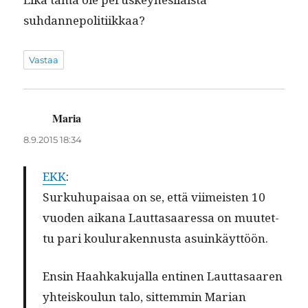
suhdannepolitiikkaa?
Vastaa
Maria
sanoo:
8.9.2015 18:34
EKK
:
Surkuhu­paisaa on se, että viimeis­ten 10
vuo­den aikana Laut­tasaa­res­sa on muutet­
tu pari koulu­raken­nus­ta asuinkäyttöön.
Ensin Haahkaku­jal­la enti­nen Laut­tasaaren
yhteisk­oulun talo, sit­tem­min Mar­i­an