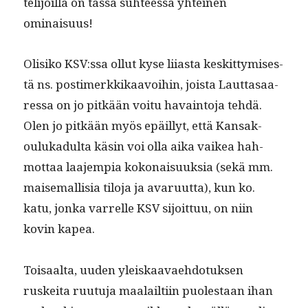
telijoil­la on tässä suh­teessa yhteinen
ominaisuus!
Olisiko KSV:ssa ollut kyse liias­ta keskit­tymis­es­
tä ns. pos­timerkkikaavoihin, joista Laut­tasaa­
res­sa on jo pitkään voitu havain­to­ja tehdä.
Olen jo pitkään myös epäil­lyt, että Kansak­
oulukadul­ta käsin voi olla aika vaikea hah­
mot­taa laa­jem­pia kokon­aisuuk­sia (sekä mm.
maise­mallisia tilo­ja ja avaru­ut­ta), kun ko.
katu, jon­ka var­relle KSV sijoit­tuu, on niin
kovin kapea.
Toisaal­ta, uuden yleiskaavae­hdo­tuk­sen
ruskei­ta ruu­tu­ja maalailti­in puolestaan ihan