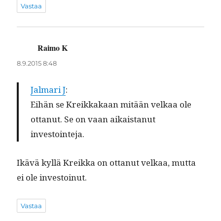
Vastaa
Raimo K
sanoo:
8.9.2015 8:48
Jal­mari J
:
Eihän se Kreikkakaan mitään velkaa ole
ottanut. Se on vaan aikaistanut
investointeja.
Ikävä kyl­lä Kreik­ka on ottanut velkaa, mut­ta
ei ole investoinut.
Vastaa