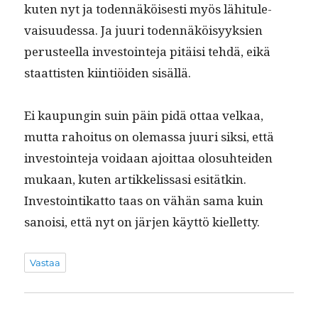
kuten nyt ja toden­näköis­es­ti myös lähi­t­ule­
vaisu­udessa. Ja juuri toden­näköisyyk­sien
perus­teel­la investoin­te­ja pitäisi tehdä, eikä
staat­tis­ten kiin­tiöi­den sisällä.
Ei kaupun­gin suin päin pidä ottaa velkaa,
mut­ta rahoi­tus on ole­mas­sa juuri sik­si, että
investoin­te­ja voidaan ajoit­taa olo­suhtei­den
mukaan, kuten artikke­lis­sasi esitätkin.
Investoin­tikat­to taas on vähän sama kuin
sanoisi, että nyt on jär­jen käyt­tö kielletty.
Vastaa