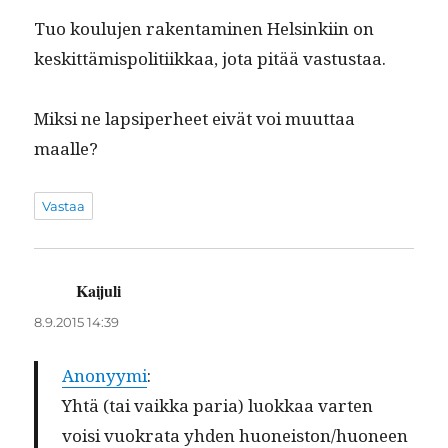
Tuo koulu­jen rak­en­t­a­mi­nen Helsinki­in on
keskit­tämis­poli­ti­ikkaa, jota pitää vastustaa.
Mik­si ne lap­siper­heet eivät voi muut­taa
maalle?
Vastaa
Kaijuli
sanoo:
8.9.2015 14:39
Anonyy­mi
:
Yhtä (tai vaik­ka paria) luokkaa varten
voisi vuokra­ta yhden huoneiston/huoneen