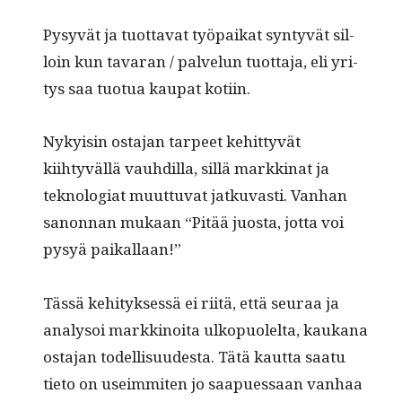
Pysyvät ja tuot­ta­vat työ­paikat syn­tyvät sil­
loin kun tavaran / palvelun tuot­ta­ja, eli yri­
tys saa tuo­tua kau­pat kotiin.
Nyky­isin osta­jan tarpeet kehit­tyvät
kiihtyväl­lä vauhdil­la, sil­lä markki­nat ja
teknolo­giat muut­tuvat jatku­vasti. Van­han
sanon­nan mukaan “Pitää juos­ta, jot­ta voi
pysyä paikallaan!”
Tässä kehi­tyk­sessä ei riitä, että seu­raa ja
analysoi markki­noi­ta ulkop­uolelta, kaukana
osta­jan todel­lisu­ud­es­ta. Tätä kaut­ta saatu
tieto on useim­miten jo saa­pues­saan van­haa