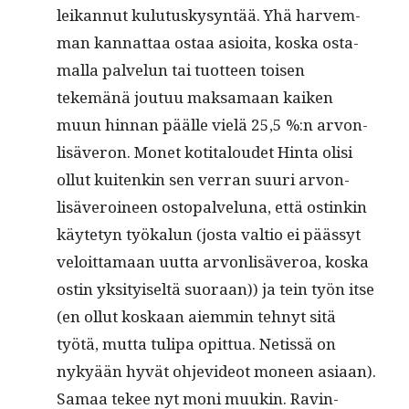
leikan­nut kulu­tuskysyn­tää. Yhä harvem­
man kan­nat­taa ostaa asioi­ta, kos­ka osta­
mal­la palvelun tai tuot­teen toisen
tekemänä joutuu mak­samaan kaiken
muun hin­nan päälle vielä 25,5 %:n arvon­
lisäveron. Mon­et koti­taloudet Hin­ta olisi
ollut kuitenkin sen ver­ran suuri arvon­
lisäveroi­neen ostopalvelu­na, että ostinkin
käyte­tyn työkalun (jos­ta val­tio ei päässyt
veloit­ta­maan uut­ta arvon­lisäveroa, kos­ka
ostin yksi­tyiseltä suo­raan)) ja tein työn itse
(en ollut koskaan aiem­min tehnyt sitä
työtä, mut­ta tuli­pa opit­tua. Netis­sä on
nykyään hyvät ohje­v­ideot mon­een asi­aan).
Samaa tekee nyt moni muukin. Rav­in­