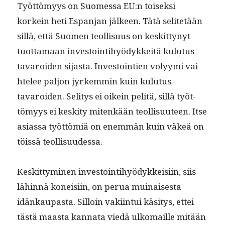
Työt­tömyys on Suomes­sa EU:n toisek­si
korkein heti Espan­jan jäl­keen. Tätä selitetään
sil­lä, että Suomen teol­lisu­us on keskit­tynyt
tuot­ta­maan investoin­ti­hyödykkeitä kulu­tus­
tavaroiden sijas­ta. Investoin­tien volyy­mi vai­
htelee paljon jyrkem­min kuin kulu­tus­
tavaroiden. Seli­tys ei oikein pelitä, sil­lä työt­
tömyys ei keski­ty mitenkään teol­lisu­u­teen. Itse
asi­as­sa työt­tömiä on enem­män kuin väkeä on
töis­sä teollisuudessa.
Keskit­tymi­nen investoin­ti­hyödykkeisi­in, siis
lähin­nä koneisi­in, on perua muinais­es­ta
idänkau­pas­ta. Sil­loin vaki­in­tui käsi­tys, ettei
tästä maas­ta kan­na­ta viedä ulko­maille mitään