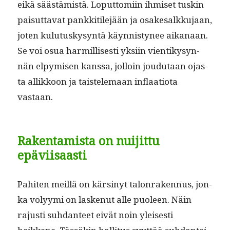
eikä säästämistä. Lop­ut­tomi­in ihmiset tuskin
paisut­ta­vat pankki­tile­jään ja osake­salkku­jaan,
joten kulu­tuskysyn­tä käyn­nistynee aikanaan.
Se voi osua harmil­lis­es­ti yksi­in vien­tikysyn­
nän elpymisen kanssa, jol­loin joudu­taan ojas­
ta allikkoon ja tais­tele­maan inflaa­tio­ta
vastaan.
Rakentamista on nuijittu
epäviisaasti
Pahiten meil­lä on kärsinyt talon­raken­nus, jon­
ka volyy­mi on laskenut alle puoleen. Näin
rajusti suh­dan­teet eivät noin yleis­es­ti