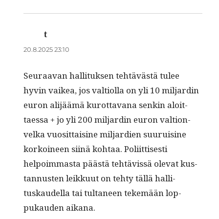
t
sanoo:
20.8.2025 23:10
Seu­raa­van hal­li­tuk­sen tehtävästä tulee
hyvin vaikea, jos val­ti­ol­la on yli 10 mil­jardin
euron ali­jäämä kurot­ta­vana senkin aloit­
taes­sa + jo yli 200 mil­jardin euron val­tion­
vel­ka vuosit­tai­sine mil­jar­di­en suu­rui­sine
korkoi­neen siinä kohtaa. Poli­it­tis­es­ti
helpoim­mas­ta päästä tehtävis­sä ole­vat kus­
tan­nusten leikku­ut on tehty täl­lä hal­li­
tuskaudel­la tai tul­ta­ne­en tekemään lop­
pukau­den aikana.