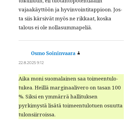
tokuilu­un, eli tuotan­topo­ten­ti­aalin
vajaakäyt­töön ja hyv­in­voin­ti­tap­pi­oon. Jos­
ta siis kär­sivät myös ne rikkaat, kos­ka
talous ei ole nollasummapeliä.
Osmo Soininvaara
sanoo:
22.8.2025 9:12
Aika moni suo­ma­lainen saa toimeen­tu­lo­
tukea. Heil­lä mar­gin­aaliv­ero on tasan 100
%. Sik­si en ymmär­rä hal­li­tuk­sen
pyrkimys­tä lisätä toimeen­tu­lotuen osu­ut­ta
tulonsiirroissa.