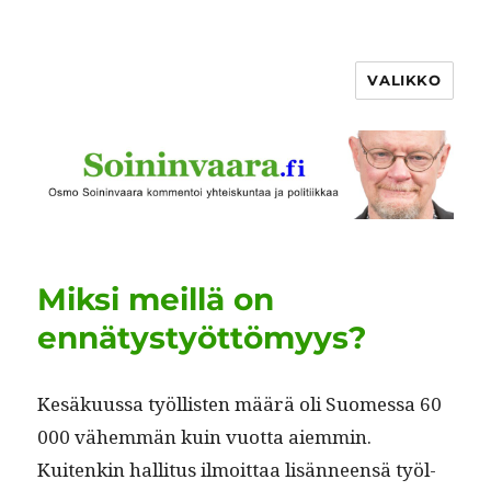
VALIKKO
Miksi meillä on
ennätystyöttömyys?
Kesäku­us­sa työl­lis­ten määrä oli Suomes­sa 60
000 vähem­män kuin vuot­ta aiem­min.
Kuitenkin hal­li­tus ilmoit­taa lisän­neen­sä työl­