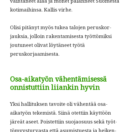
vai­h­ta­neet alaa ja mon­et palan­neet Suomes­ta
koti­mai­hin­sa. Kallis virhe.
Olisi pitänyt myös tukea talo­jen perusko­r­
jauk­sia, jol­loin rak­en­tamis­es­ta työt­tömik­si
joutuneet oli­vat löytäneet työtä
peruskorjaamisesta.
Osa-aikatyön vähentämisessä
onnistuttiin liiankin hyvin
Yksi hal­li­tuk­sen tavoite oli vähen­tää osa-
aikatyön tekemistä. Siinä otet­ti­in käyt­töön
järeät aseet. Pois­tet­ti­in suo­jao­su­us sekä työt­
tömyys­tur­vas­ta että asum­istues­ta ja heiken­