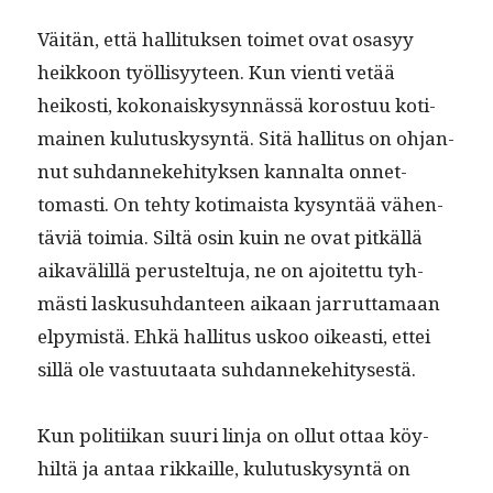
Väitän, että hal­li­tuk­sen toimet ovat osasyy
heikkoon työl­lisyy­teen. Kun vien­ti vetää
heikosti, kokon­aiskysyn­nässä koros­tuu koti­
mainen kulu­tuskysyn­tä. Sitä hal­li­tus on ohjan­
nut suh­dan­neke­hi­tyk­sen kannal­ta onnet­
tomasti. On tehty koti­maista kysyn­tää vähen­
täviä toimia. Siltä osin kuin ne ovat pitkäl­lä
aikavälil­lä perustel­tu­ja, ne on ajoitet­tu tyh­
mästi laskusuh­dan­teen aikaan jar­rut­ta­maan
elpymistä. Ehkä hal­li­tus uskoo oikeasti, ettei
sil­lä ole vas­tu­u­taa­ta suhdannekehitysestä.
Kun poli­ti­ikan suuri lin­ja on ollut ottaa köy­
hiltä ja antaa rikkaille, kulu­tuskysyn­tä on