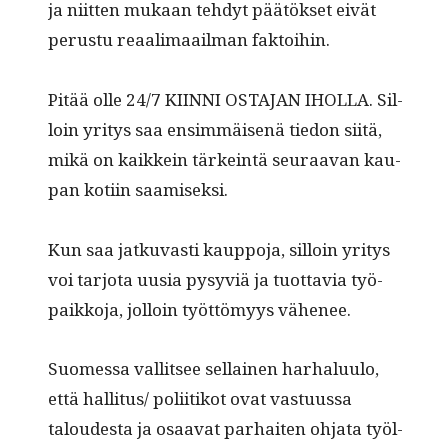
ja niit­ten mukaan tehdyt päätök­set eivät
perus­tu reaal­i­maail­man faktoihin.
Pitää olle 24/7 KIINNI OSTAJAN IHOLLA. Sil­
loin yri­tys saa ensim­mäisenä tiedon siitä,
mikä on kaikkein tärkein­tä seu­raa­van kau­
pan koti­in saamiseksi.
Kun saa jatku­vasti kaup­po­ja, sil­loin yri­tys
voi tar­jo­ta uusia pysyviä ja tuot­tavia työ­
paikko­ja, jol­loin työt­tömyys vähenee.
Suomes­sa val­lit­see sel­l­ainen harhalu­u­lo,
että hallitus/ poli­itikot ovat vas­tu­us­sa
taloud­es­ta ja osaa­vat parhait­en ohja­ta työl­