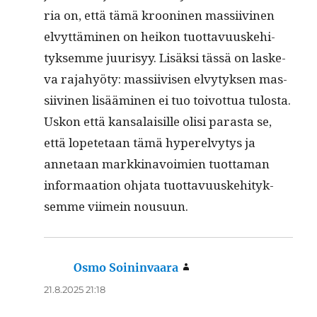
ria on, että tämä krooni­nen mas­si­ivi­nen
elvyt­tämi­nen on heikon tuot­tavu­uske­hi­
tyk­semme juurisyy. Lisäk­si tässä on laske­
va rajahyö­ty: mas­si­ivisen elvy­tyk­sen mas­
si­ivi­nen lisäämi­nen ei tuo toiv­ot­tua tulosta.
Uskon että kansalaisille olisi paras­ta se,
että lopete­taan tämä hyper­elvy­tys ja
annetaan markki­navoimien tuot­ta­man
infor­maa­tion ohja­ta tuot­tavu­uske­hi­tyk­
semme viimein nousuun.
Osmo Soininvaara
sanoo:
21.8.2025 21:18