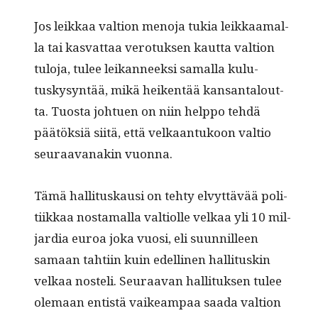
Jos leikkaa val­tion meno­ja tukia leikkaa­mal­
la tai kas­vat­taa vero­tuk­sen kaut­ta val­tion
tulo­ja, tulee leikan­neek­si samal­la kulu­
tuskysyn­tää, mikä heiken­tää kansan­talout­
ta. Tuos­ta johtuen on niin help­po tehdä
päätök­siä siitä, että velka­an­tukoon val­tio
seu­raa­vanakin vuonna.
Tämä hal­li­tuskausi on tehty elvyt­tävää poli­
ti­ikkaa nos­ta­mal­la val­ti­olle velkaa yli 10 mil­
jar­dia euroa joka vuosi, eli suun­nilleen
samaan tahti­in kuin edelli­nen hal­li­tuskin
velkaa nos­teli. Seu­raa­van hal­li­tuk­sen tulee
ole­maan entistä vaikeam­paa saa­da val­tion