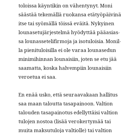
tolois­sa käyn­tikin on vähen­tynyt. Moni
säästää tekemäl­lä ruokansa etä­työpäiv­inä
itse tai syömäl­lä töis­sä eväitä. Nykyi­nen
lounase­tu­jär­jestelmä hyödyt­tää pääasi­as­
sa lounas­setelifir­mo­ja ja iso­tu­loisia. Monil­
la pien­i­t­u­loisil­la ei ole varaa lounase­dun
min­im­i­hin­nan lounaisi­in, joten se etu jää
saa­mat­ta, kos­ka halvem­pi­in lounaisi­in
veroe­t­ua ei saa.
En enää usko, että seu­raavakaan hal­li­tus
saa maan talout­ta tas­apain­oon. Val­tion
talouden tas­apain­o­tus edel­lyt­täisi val­tion
tulo­jen nos­toa (lisää vero­ker­tymää tai
mui­ta mak­su­tu­lo­ja val­ti­olle) tai val­tion