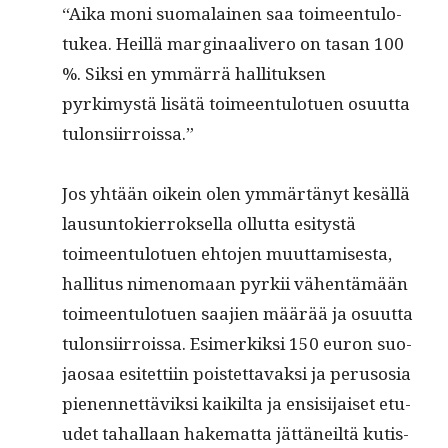
“Aika moni suo­ma­lainen saa toimeen­tu­lo­
tukea. Heil­lä mar­gin­aaliv­ero on tasan 100
%. Sik­si en ymmär­rä hal­li­tuk­sen
pyrkimys­tä lisätä toimeen­tu­lotuen osu­ut­ta
tulonsiirroissa.”
Jos yhtään oikein olen ymmärtänyt kesäl­lä
lausun­tok­ier­roksel­la ollut­ta esi­tys­tä
toimeen­tu­lotuen ehto­jen muut­tamis­es­ta,
hal­li­tus nimeno­maan pyrkii vähen­tämään
toimeen­tu­lotuen saa­jien määrää ja osu­ut­ta
tulon­si­ir­rois­sa. Esimerkik­si 150 euron suo­
jaosaa esitet­ti­in pois­tet­tavak­si ja peru­sosia
pienen­net­täviksi kaik­il­ta ja ensisi­jaiset etu­
udet tahal­laan hake­mat­ta jät­täneiltä kutis­