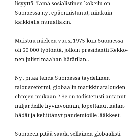
lisyyt­tä. Tämä sosial­isti­nen kokeilu on
Suomes­sa nyt epäon­nis­tunut, niinkuin
kaikkial­la muuallakin.
Muis­tuu mieleen vuosi 1975 kun Suomes­sa
oli 60 000 työtön­tä, jol­loin pres­i­dent­ti Kekko­
nen julisti maa­han hätätilan…
Nyt pitää tehdä Suomes­sa täy­delli­nen
talous­re­for­mi, globaalin markki­na­t­alouden
ehto­jen mukaan ? Se on todis­te­tusti antanut
mil­jardeille hyv­in­voin­nin, lopet­tanut nälän­
hädät ja kehit­tänyt pan­demioille lääkkeet.
Suomeen pitää saa­da sel­l­ainen globaal­isti