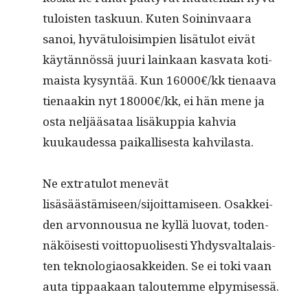
tu­lois­t­en tasku­un. Kuten Soin­in­vaara
sanoi, hyvä­tu­loisimpi­en lisä­tu­lot eivät
käytän­nössä juuri lainkaan kas­va­ta koti­
maista kysyn­tää. Kun 16000€/kk tien­aa­va
tien­aakin nyt 18000€/kk, ei hän mene ja
osta neljääsa­taa lisäkup­pia kahvia
kuukaudessa paikallis­es­ta kahvilasta.
Ne extrat­u­lot menevät
lisäsäästämiseen/sijoittamiseen. Osakkei­
den arvon­nousua ne kyl­lä luo­vat, toden­
näköis­es­ti voit­top­uolis­es­ti Yhdys­val­ta­lais­
ten teknolo­giaosakkei­den. Se ei toki vaan
auta tip­paakaan taloutemme elpymisessä.