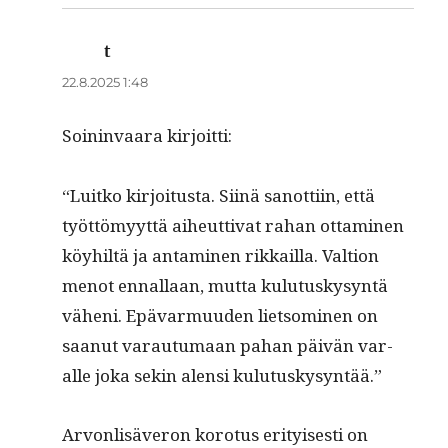
t
sanoo:
22.8.2025 1:48
Soin­in­vaara kirjoitti:
“Luitko kir­joi­tus­ta. Siinä san­ot­ti­in, että
työt­tömyyt­tä aiheut­ti­vat rahan otta­mi­nen
köy­hiltä ja anta­mi­nen rikkail­la. Val­tion
menot ennal­laan, mut­ta kulu­tuskysyn­tä
väheni. Epä­var­muu­den liet­somi­nen on
saanut varautu­maan pahan päivän var­
alle joka sekin alen­si kulutuskysyntää.”
Arvon­lisäveron koro­tus eri­tyis­es­ti on