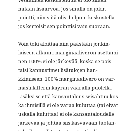
mitään lisäar­voa. Jos sin­ul­la on jokin
point­ti, niin siitä olisi helpoin keskustel­la
jos ker­toisit sen point­tisi vain suoraan.
Voin toki aloit­taa niin päästään jonkin­
laiseen alku­un: mar­gin­aaliv­eron aset­ta­mi­
nen 100% ei ole järkevää, kos­ka se pois­
taisi kan­nus­timet lisä­tu­lo­jen han­
kkimiseen. 100% mar­gin­aaliv­ero on var­
masti laf­ferin käyrän vääräl­lä puolel­la.
Lisäk­si se että kansan­talous seisah­tuu kos­
ka ihmisil­lä ei ole varaa kulut­taa (tai eivät
uskalla kulut­taa) ei ole kansan­taloudelle
järkevää ja johtaa siis kas­vavaan tuotan­