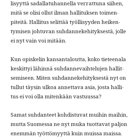
lisyyt­tä sadal­latuhan­nel­la ver­rat­tuna siihen,
mitä se olisi ollut ilman hal­li­tuk­sen toimen­
piteitä. Hal­li­tus selit­tää työl­lisyy­den heiken­
tymisen johtu­van suh­dan­neke­hi­tyk­ses­tä, jolle
ei nyt vain voi mitään.
Kun opiske­lin kansan­talout­ta, koko tieteenala
keskit­tyi lähin­nä suh­dan­nevai­htelu­jen hal­lit­
semiseen. Miten suh­dan­neke­hi­tyk­ses­tä nyt on
tul­lut täysin ulkoa annet­ta­va asia, jos­ta hal­li­
tus ei voi olla mitenkään vastuussa?
Samat suh­dan­teet kohdis­tu­vat mui­hin mai­hin,
mut­ta Suomes­sa ne nyt muka tuot­ta­vat paljon
enem­män työt­tömyyt­tä kuin muis­sa mais­sa.