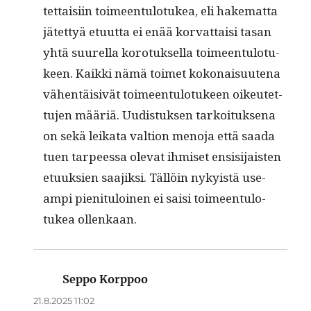
tet­taisi­in toimeen­tu­lo­tukea, eli hake­mat­ta
jätet­tyä etu­ut­ta ei enää kor­vat­taisi tasan
yhtä suurel­la koro­tuk­sel­la toimeen­tu­lo­tu­
keen. Kaik­ki nämä toimet kokon­aisuute­na
vähen­täi­sivät toimeen­tu­lo­tu­keen oikeutet­
tu­jen määriä. Uud­is­tuk­sen tarkoituk­se­na
on sekä leika­ta val­tion meno­ja että saa­da
tuen tarpeessa ole­vat ihmiset ensisi­jais­ten
etuuk­sien saa­jik­si. Täl­löin nyky­istä use­
ampi pien­i­t­u­loinen ei saisi toimeen­tu­lo­
tukea ollenkaan.
Seppo Korppoo
sanoo:
21.8.2025 11:02