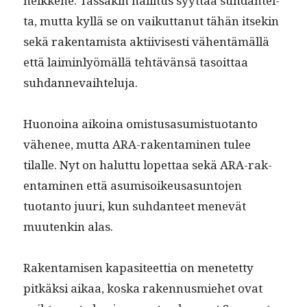
heikkene. Tässäkin hal­li­tus syyt­tää suh­dan­tei­
ta, mut­ta kyl­lä se on vaikut­tanut tähän itsekin
sekä rak­en­tamista akti­ivis­es­ti vähen­tämäl­lä
että laimin­lyömäl­lä tehtävän­sä tasoit­taa
suhdannevaihteluja.
Huonoina aikoina omis­tusasum­is­tuotan­to
vähe­nee, mut­ta ARA-rak­en­t­a­mi­nen tulee
tilalle. Nyt on halut­tu lopet­taa sekä ARA-rak­
en­t­a­mi­nen että asum­isoikeusasun­to­jen
tuotan­to juuri, kun suh­dan­teet menevät
muutenkin alas.
Rak­en­tamisen kap­a­siteet­tia on menetet­ty
pitkäk­si aikaa, kos­ka raken­nus­miehet ovat