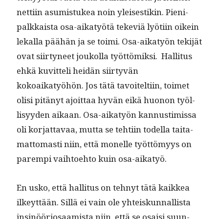
net­ti­in asum­is­tukea noin yleis­es­tikin. Pieni­
palkkaista osa-aikatyötä teke­viä lyöti­in oikein
lekalla päähän ja se toi­mi. Osa-aikatyön tek­i­jät
ovat siir­tyneet joukol­la työt­tömik­si. Hal­li­tus
ehkä kuvit­teli hei­dän siir­tyvän
kokoaikatyöhön. Jos tätä tavoitelti­in, toimet
olisi pitänyt ajoit­taa hyvän eikä huonon työl­
lisyy­den aikaan. Osa-aikatyön kan­nus­timis­sa
oli kor­jat­tavaa, mut­ta se tehti­in todel­la taita­
mat­tomasti niin, että mon­elle työt­tömyys on
parem­pi vai­h­toe­hto kuin osa-aikatyö.
En usko, että hal­li­tus on tehnyt tätä kaikkea
ilkeyt­tään. Sil­lä ei vain ole yhteiskun­nal­lista
insinööriosaamista niin, että se osaisi suun­