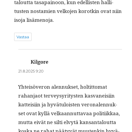
talout­ta tas­apain­oon, kun edel­lis­ten hal­li­
tusten nos­tamien velko­jen korotkin ovat niin
iso­ja lisämenoja.
Vastaa
Kilgore
sanoo:
21.8.2025 9:20
Yhteisöveron alen­nuk­set, holtit­tomat
rahan­jaot ter­veysyri­tys­ten kas­vaneisi­in
kat­teisi­in ja hyvä­tu­lois­t­en veronalen­nuk­
set ovat kyl­lä velka­an­nut­tavaa poli­ti­ikkaa,
mut­ta eivät ne silti elvytä kansan­talout­ta
kos­ka ne rahat pää­tyvät muutenkin hyvä­