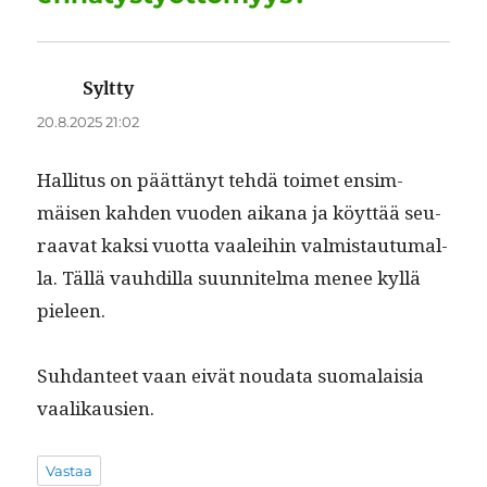
Syltty
sanoo:
20.8.2025 21:02
Hal­li­tus on päät­tänyt tehdä toimet ensim­
mäisen kah­den vuo­den aikana ja köyt­tää seu­
raa­vat kak­si vuot­ta vaalei­hin valmis­tau­tu­mal­
la. Täl­lä vauhdil­la suun­nitel­ma menee kyl­lä
pieleen.
Suh­dan­teet vaan eivät nou­da­ta suo­ma­laisia
vaalikausien.
Vastaa