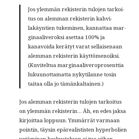
Jos ylem­män rek­isterin tulo­jen tarkoi­
tus on alem­man rek­isterin kahvi­
lakäyn­tien tukem­i­nen, kan­nat­taa mar­
gin­aaliv­eroksi aset­taa 100% ja
kanavoi­da kerä­tyt varat sel­l­aise­naan
alem­man rek­isterin käyt­tö­menoik­si.
(Kuvitel­tua mar­gin­aaliv­ero­pros­ent­tia
luku­unot­ta­mat­ta nykyti­lanne tosin
taitaa olla jo tämänkaltainen.)
Jos alem­man rek­isterin tulo­jen tarkoi­tus
on ylem­män rek­isterin… Äh, en edes jak­sa
kir­joit­taa lop­pu­un. Ymmär­rät var­maan
pointin, täysin epäre­al­is­tis­ten hyper­bolien
vetämi­nen keskustelu­un ei tuo siihen