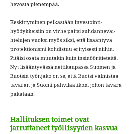
hevos­ta pienempää.
Keskit­tymi­nen pelkästään investoin­ti­
hyödykkeisi­in on virhe pait­si suh­dan­nevai­
htelu­jen vuok­si myös sik­si, että lisään­tyvä
pro­tek­tion­is­mi kohdis­tuu eri­tyis­es­ti niihin.
Pitäisi osa­ta muu­takin kuin insinööri­ti­eteitä.
Nyt lisään­tyvässä net­tikau­pas­sa Suomen ja
Ruotsin työn­jako on se, että Ruot­si valmis­taa
tavaran ja Suo­mi pahvi­laatikon, johon tavara
pakataan.
Hallituksen toimet ovat
jarruttaneet työllisyyden kasvua