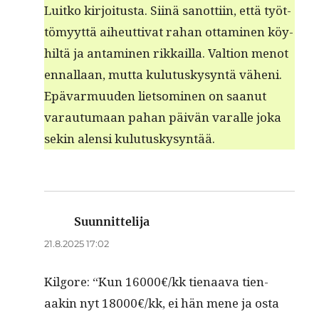
Luitko kir­joi­tus­ta. Siinä san­ot­ti­in, että työt­
tömyyt­tä aiheut­ti­vat rahan otta­mi­nen köy­
hiltä ja anta­mi­nen rikkail­la. Val­tion menot
ennal­laan, mut­ta kulu­tuskysyn­tä väheni.
Epä­var­muu­den liet­somi­nen on saanut
varautu­maan pahan päivän var­alle joka
sekin alen­si kulutuskysyntää.
Suunnittelija
sanoo:
21.8.2025 17:02
Kil­go­re: “Kun 16000€/kk tien­aa­va tien­
aakin nyt 18000€/kk, ei hän mene ja osta