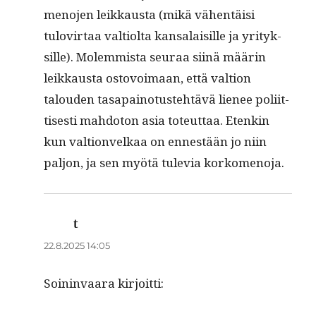
meno­jen leikkaus­ta (mikä vähen­täisi
tulovir­taa val­ti­ol­ta kansalaisille ja yri­tyk­
sille). Molem­mista seu­raa siinä määrin
leikkaus­ta ostovoimaan, että val­tion
talouden tas­apain­o­tuste­htävä lie­nee poli­it­
tis­es­ti mah­do­ton asia toteut­taa. Etenkin
kun val­tion­velkaa on ennestään jo niin
paljon, ja sen myötä tule­via korkomenoja.
t
sanoo:
22.8.2025 14:05
Soin­in­vaara kirjoitti: