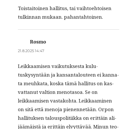
Tois­taitoinen hal­li­tus, tai vai­h­toe­htoisen
tulkin­nan mukaan. pahantahtoinen.
Rosmo
sanoo:
21.8.2025 14:47
Leikkaamisen vaiku­tuk­ses­ta kulu­
tuskysyn­tään ja kansan­talouteen ei kan­na­
ta meuhka­ta, kos­ka tämä hal­li­tus on kas­
vat­tanut val­tion meno­ta­soa. Se on
leikkaamisen vas­tako­h­ta. Leikkaami­nen
on sitä että meno­ja pienen­netään. Orpon
hal­li­tuk­sen talous­poli­ti­ik­ka on erit­täin ali­
jäämäistä ja erit­täin elvyt­tävää. Min­un teo­