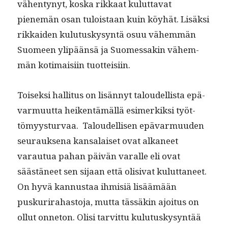
vähen­tynyt, kos­ka rikkaat kulut­ta­vat
pienemän osan tulois­taan kuin köy­hät. Lisäk­si
rikkaiden kulu­tuskysyn­tä osuu vähem­män
Suomeen ylipään­sä ja Suomes­sakin vähem­
män koti­maisi­in tuotteisiin.
Toisek­si hal­li­tus on lisän­nyt taloudel­lista epä­
var­muut­ta heiken­tämäl­lä esimerkik­si työt­
tömyys­tur­vaa. Taloudel­lisen epä­var­muu­den
seu­rauk­se­na kansalaiset ovat alka­neet
varautua pahan päivän var­alle eli ovat
säästäneet sen sijaan että oli­si­vat kulut­ta­neet.
On hyvä kan­nus­taa ihmisiä lisäämään
puskuri­ra­has­to­ja, mut­ta tässäkin ajoi­tus on
ollut onneton. Olisi tarvit­tu kulu­tuskysyn­tää