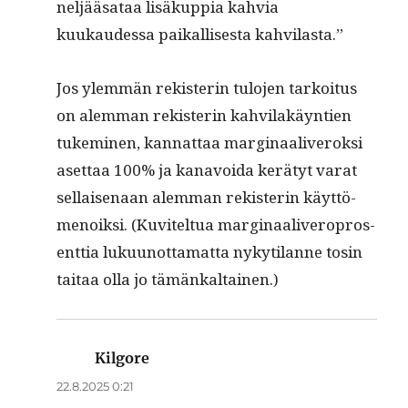
neljääsa­taa lisäkup­pia kahvia
kuukaudessa paikallis­es­ta kahvilasta.”
Jos ylem­män rek­isterin tulo­jen tarkoi­tus
on alem­man rek­isterin kahvi­lakäyn­tien
tukem­i­nen, kan­nat­taa mar­gin­aaliv­eroksi
aset­taa 100% ja kanavoi­da kerä­tyt varat
sel­l­aise­naan alem­man rek­isterin käyt­tö­
menoik­si. (Kuvitel­tua mar­gin­aaliv­ero­pros­
ent­tia luku­unot­ta­mat­ta nykyti­lanne tosin
taitaa olla jo tämänkaltainen.)
Kilgore
sanoo:
22.8.2025 0:21