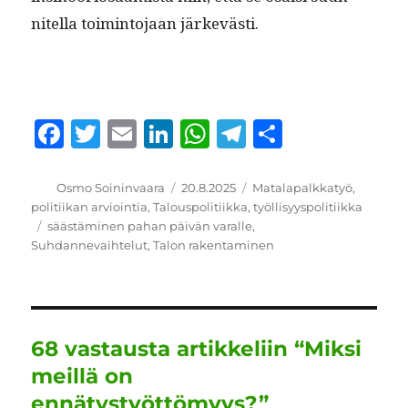
nitel­la toim­into­jaan järkevästi.
F
T
E
Li
W
T
S
a
w
m
n
h
el
h
c
it
ai
k
at
e
a
Kirjoittaja
Julkaistu
Kategoriat
Osmo Soininvaara
20.8.2025
Matalapalkkatyö
,
politiikan arviointia
,
Talouspolitiikka
,
työllisyyspolitiikka
e
te
l
e
s
g
re
Avainsanat
säästäminen pahan päivän varalle
,
b
r
d
A
r
Suhdannevaihtelut
,
Talon rakentaminen
o
I
p
a
o
n
p
m
k
68 vastausta artikkeliin “Miksi
meillä on
ennätystyöttömyys?”