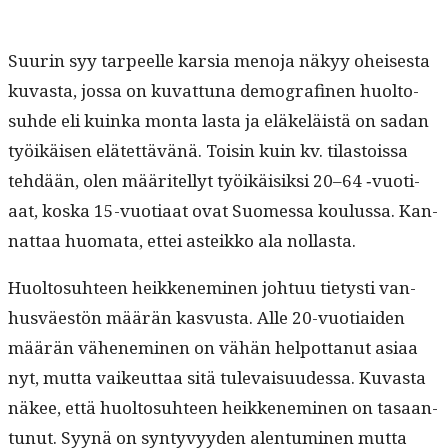
Suurin syy tarpeelle kar­sia meno­ja näkyy oheis­es­ta
kuvas­ta, jos­sa on kuvat­tuna demografinen huolto­
suhde eli kuin­ka mon­ta las­ta ja eläkeläistä on sadan
työikäisen elätet­tävänä. Toisin kuin kv. tilas­tois­sa
tehdään, olen määritel­lyt työikäisik­si 20–64 ‑vuo­ti­
aat, kos­ka 15-vuo­ti­aat ovat Suomes­sa koulus­sa. Kan­
nat­taa huo­ma­ta, ettei asteikko ala nollasta.
Huolto­suh­teen heikken­e­m­i­nen johtuu tietysti van­
husväestön määrän kasvus­ta. Alle 20-vuo­ti­aiden
määrän vähen­e­m­i­nen on vähän helpot­tanut asi­aa
nyt, mut­ta vaikeut­taa sitä tule­vaisu­udessa. Kuvas­ta
näkee, että huolto­suh­teen heikken­e­m­i­nen on tasaan­
tunut. Syynä on syn­tyvyy­den alen­tu­mi­nen mut­ta