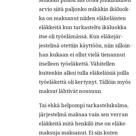
arvio siitä paljonko mikäkin ikälu­ok­
ka on mak­sanut niiden eläkeläis­ten
eläkkeitä kun tarkastel­tu ikälu­ok­ka
itse oli työelämässä. Kun eläke­jär­
jestelmä otet­ti­in käyt­töön, niin sil­loin­
han kukaan ei ollut vielä tien­an­nut
itselleen työeläket­tä. Vähitellen
kuitenkin alkoi tul­la eläkeläisiä joil­la
työeläket­tä oli ker­tynyt. Täl­löin myös
mak­sut läh­tivät nousuun.
Tai ehkä helpom­pi tarkastelukul­ma,
jär­jestelmä mak­saa vain sen ver­ran
eläkkeitä mitä henkilö itse on eläke­
mak­su­ja mak­sanut. Ei siis kuten