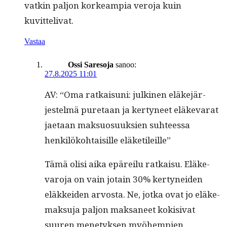
vatkin paljon korkeampia vero­ja kuin
kuvittelivat.
Vastaa
Ossi Saresoja
sanoo:
27.8.2025 11:01
AV: “Oma ratkaisuni: julki­nen eläke­jär­
jestelmä pure­taan ja ker­tyneet eläke­varat
jae­taan mak­su­o­suuk­sien suh­teessa
henkilöko­htaisille eläketileille”
Tämä olisi aika epäreilu ratkaisu. Eläke­
varo­ja on vain jotain 30% ker­tynei­den
eläkkei­den arvos­ta. Ne, jot­ka ovat jo eläke­
mak­su­ja paljon mak­sa­neet kok­i­si­vat
suuren mene­tyk­sen myöhempi­en