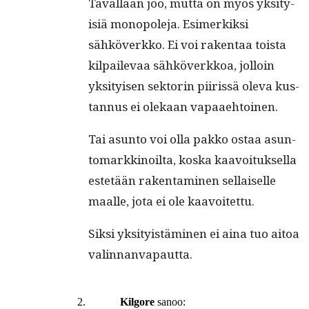
Taval­laan joo, mut­ta on myös yksi­ty­
isiä monopole­ja. Esimerkik­si
sähköverkko. Ei voi rak­en­taa toista
kil­pail­e­vaa sähköverkkoa, jol­loin
yksi­tyisen sek­torin piiris­sä ole­va kus­
tan­nus ei olekaan vapaaehtoinen.
Tai asun­to voi olla pakko ostaa asun­
tomarkki­noil­ta, kos­ka kaavoituk­sel­la
estetään rak­en­t­a­mi­nen sel­l­aiselle
maalle, jota ei ole kaavoitettu.
Sik­si yksi­ty­istämi­nen ei aina tuo aitoa
valinnanvapautta.
Kilgore
sanoo: