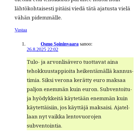
lähtöko­htais­es­ti pitäisi viedä tätä aja­tus­ta vielä
vähän pidemmälle.
Vastaa
Osmo Soininvaara
sanoo:
26.8.2025 22:02
Tulo- ja arvon­lisävero tuot­ta­vat aina
tehokku­ustap­pi­oi­ta heiken­tämäl­lä kan­nus­
timia. Sik­si verona kerät­ty euro mak­saa
paljon enem­män kuin euron. Sub­ven­toitu­
ja hyödykkeitä käytetään enem­män kuin
käytet­täisi­in, jos käyt­täjä mak­saisi. Ajatel­
laan nyt vaik­ka lentovuoro­jen
subventointia.