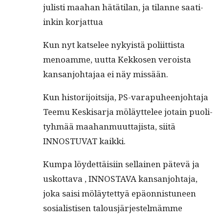
julisti maa­han hätäti­lan, ja tilanne saati­
inkin korjattua
Kun nyt kat­se­lee nyky­istä poli­it­tista
menoamme, uut­ta Kekkosen veroista
kansan­jo­hta­jaa ei näy missään.
Kun his­tori­joit­si­ja, PS-vara­puheen­jo­hta­ja
Teemu Keskisar­ja möläyt­telee jotain puoli­
tyh­mää maa­han­muut­ta­jista, siitä
INNOSTUVAT kaikki.
Kumpa löy­det­täisi­in sel­l­ainen pätevä ja
uskot­ta­va , INNOSTAVA kansan­jo­hta­ja,
joka saisi möläytet­tyä epäon­nis­tuneen
sosial­is­tisen talousjär­jestelmämme