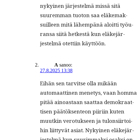
nykyi­nen jär­jestelmä mis­sä sitä
suurem­man tuo­ton saa eläke­mak­
suilleen mitä lähempänä aloit­ti työu­
ransa siitä het­kestä kun eläke­jär­
jestelmä otet­ti­in käyttöön.
A
sanoo:
27.8.2025 13:38
Eihän sen tarvitse olla mikään
automaat­ti­nen mene­tys, vaan hom­ma
pitää ain­oas­taan saat­taa demokraat­
tisen päätök­sen­teon piiri­in kuten
muutkin vero­tuk­seen ja tulon­si­ir­toi­
hin liit­tyvät asi­at. Nykyi­nen eläke­jär­
jestelmä kun suurim­mak­si osak­si on