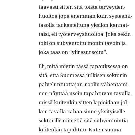
taavasti sit­ten sitä toista ter­vey­den­
huoltoa jopa enem­män kuin sys­teemi­
ta­sol­la tarkastel­tuna yksilön kan­nat­
taisi, eli työter­veyshuoltoa. Joka sekin
toki on sub­ven­toitu monin tavoin ja
joka taas on “yliresur­soitu”.
Eli, mitä mietin tässä tapauk­ses­sa on
sitä, että Suomes­sa julkisen sek­torin
palvelun­tuot­ta­jan-roolin vähen­tämi­
nen näyt­tää usein tapah­tu­van taval­la
mis­sä kuitenkin sit­ten lapi­oidaan jol­
lain taval­la rahaa sinne yksi­tyiselle
sek­to­rille niin että sitä sub­ven­toin­tia
kuitenkin tapah­tuu. Kuten suo­ma­