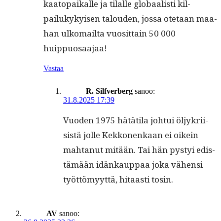
kaatopaikalle ja tilalle globaal­isti kil­
pailukykyisen talouden, jos­sa ote­taan maa­
han ulko­mail­ta vuosit­tain 50 000
huippuosaajaa!
Vastaa
R. Silfverberg
sanoo:
31.8.2025 17:39
Vuo­den 1975 hätäti­la joh­tui öljykri­i­
sistä jolle Kekko­nenkaan ei oikein
mah­tanut mitään. Tai hän pystyi edis­
tämään idänkaup­paa joka vähen­si
työt­tömyyt­tä, hitaasti tosin.
AV
sanoo: