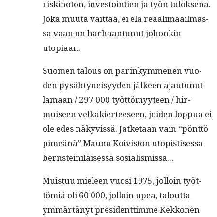
riskino­ton, investoin­tien ja työn tulok­se­na.
Joka muu­ta väit­tää, ei elä reaal­i­maail­mas­
sa vaan on harhaan­tunut johonkin
utopiaan.
Suomen talous on parinkymme­nen vuo­
den pysähtyneisyy­den jäl­keen ajau­tunut
lamaan / 297 000 työt­tömyy­teen / hir­
muiseen velka­kier­teeseen, joiden lop­pua ei
ole edes näkyvis­sä. Jatke­taan vain “pönt­tö
pimeänä” Mauno Koivis­ton utopis­tises­sa
bern­steiniläisessä sosialismissa…
Muis­tuu mieleen vuosi 1975, jol­loin työt­
tömiä oli 60 000, jol­loin upea, talout­ta
ymmärtänyt pres­i­dent­timme Kekko­nen