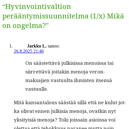
“Hyvinvointivaltion
perääntymissuunnitelma (1/x) Mikä
on ongelma?”
Jarkko L.
sanoo:
26.8.2025 21:46
On säästet­tävä julk­i­sis­sa menois­sa tai
siir­ret­tävä joitakin meno­ja veron­
mak­sajien vas­tu­ul­ta ihmis­ten itsen­sä
vastuulle.
Mitä kansan­talous säästää sil­lä että ne kulut jot­
ka oli­vat ennen julk­isia meno­ja, ovatkin nyt
yksi­ty­isiä meno­ja? Toki jois­sain asiois­sa voi
olet­taa että tehokku­us para­nee mut­ta noin