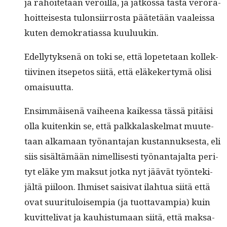
ja rahoite­taan veroil­la, ja jatkos­sa tästä verora­
hoit­teis­es­ta tulon­si­ir­rosta päätetään vaaleis­sa
kuten demokra­ti­as­sa kuuluukin.
Edel­ly­tyk­senä on toki se, että lopete­taan kollek­
ti­ivi­nen itsepetos siitä, että eläkek­er­tymä olisi
omaisuutta.
Ensim­mäisenä vai­heena kaikessa tässä pitäisi
olla kuitenkin se, että palkkalaskel­mat muute­
taan alka­maan työ­nan­ta­jan kus­tan­nuk­ses­ta, eli
siis sisältämään nimel­lis­es­ti työ­nan­ta­jal­ta per­i­
tyt eläke ym mak­sut jot­ka nyt jäävät työn­tek­i­
jältä piiloon. Ihmiset saisi­vat ilah­tua siitä että
ovat suu­rit­u­loisem­pia (ja tuot­tavampia) kuin
kuvit­te­liv­at ja kauhis­tu­maan siitä, että mak­sa­