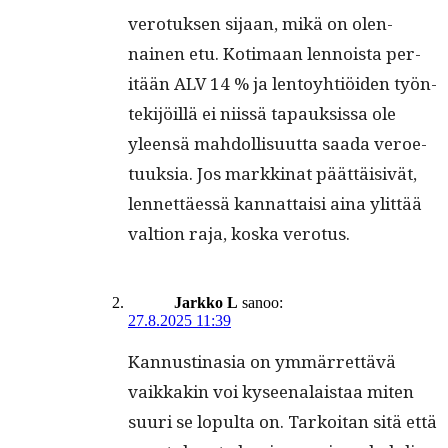
vero­tuk­sen sijaan, mikä on olen­
nainen etu. Koti­maan lennoista per­
itään ALV 14 % ja lentoy­htiöi­den työn­
tek­i­jöil­lä ei niis­sä tapauk­sis­sa ole
yleen­sä mah­dol­lisu­ut­ta saa­da veroe­
tuuk­sia. Jos markki­nat päät­täi­sivät,
lennet­täessä kan­nat­taisi aina ylit­tää
val­tion raja, kos­ka verotus.
Jarkko L
sanoo:
27.8.2025 11:39
Kan­nusti­na­sia on ymmär­ret­tävä
vaikkakin voi kyseenalais­taa miten
suuri se lop­ul­ta on. Tarkoi­tan sitä että