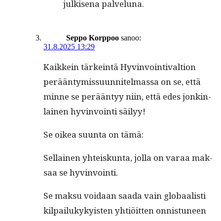
julkise­na palveluna.
Seppo Korppoo
sanoo:
31.8.2025 13:29
Kaikkein tärkein­tä Hyv­in­voin­ti­val­tion
perään­tymis­su­un­nitel­mas­sa on se, että
minne se perään­tyy niin, että edes jonkin­
lainen hyv­in­voin­ti säilyy!
Se oikea suun­ta on tämä:
Sel­l­ainen yhteiskun­ta, jol­la on varaa mak­
saa se hyvinvointi.
Se mak­su voidaan saa­da vain globaal­isti
kil­pailukyky­is­ten yhtiöit­ten onnis­tuneen