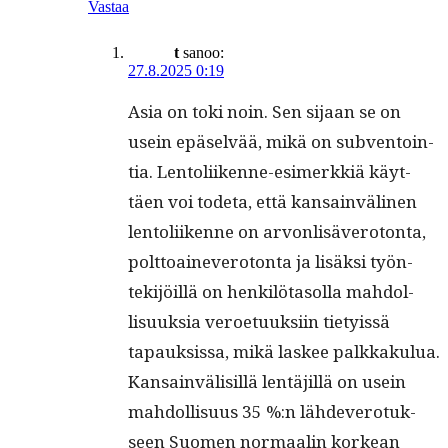
Vastaa
t
sanoo:
27.8.2025 0:19
Asia on toki noin. Sen sijaan se on
usein epä­selvää, mikä on sub­ven­toin­
tia. Lentoli­ikenne-esimerkkiä käyt­
täen voi tode­ta, että kan­sain­vä­li­nen
lentoli­ikenne on arvon­lisävero­ton­ta,
polt­toain­evero­ton­ta ja lisäk­si työn­
tek­i­jöil­lä on henkilö­ta­sol­la mah­dol­
lisuuk­sia veroe­tuuk­si­in tietyis­sä
tapauk­sis­sa, mikä las­kee palkkaku­lua.
Kan­sain­välisil­lä lentäjil­lä on usein
mah­dol­lisu­us 35 %:n lähde­vero­tuk­
seen Suomen nor­maalin korkean