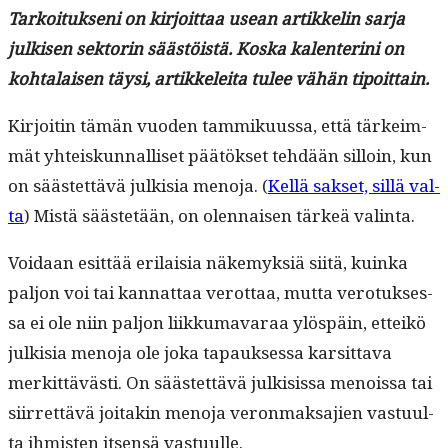
Tarkoituk­seni on kir­joit­taa use­an artikke­lin sar­ja
julkisen sek­torin säästöistä. Kos­ka kalen­teri­ni on
kohta­laisen täysi, artikkelei­ta tulee vähän tipoittain.
Kir­joitin tämän vuo­den tam­miku­us­sa, että tärkeim­
mät yhteiskun­nal­liset päätök­set tehdään sil­loin, kun
on säästet­tävä julk­isia meno­ja. (
Kel­lä sak­set, sil­lä val­
ta
) Mis­tä säästetään, on olen­naisen tärkeä valinta.
Voidaan esit­tää eri­laisia näke­myk­siä siitä, kuin­ka
paljon voi tai kan­nat­taa verot­taa, mut­ta vero­tuk­ses­
sa ei ole niin paljon liikku­mavaraa ylöspäin, etteikö
julk­isia meno­ja ole joka tapauk­ses­sa kar­sit­ta­va
merkit­tävästi. On säästet­tävä julk­i­sis­sa menois­sa tai
siir­ret­tävä joitakin meno­ja veron­mak­sajien vas­tu­ul­
ta ihmis­ten itsen­sä vastuulle.