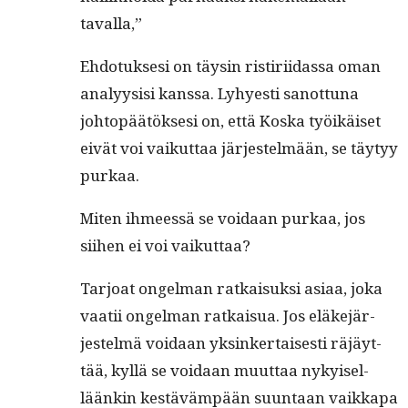
tavalla,”
Ehdo­tuk­sesi on täysin ris­tiri­idas­sa oman
ana­ly­y­sisi kanssa. Lyhyesti san­ot­tuna
johtopäätök­sesi on, että Kos­ka työikäiset
eivät voi vaikut­taa jär­jestelmään, se täy­tyy
purkaa.
Miten ihmeessä se voidaan purkaa, jos
siihen ei voi vaikuttaa?
Tar­joat ongel­man ratkaisuk­si asi­aa, joka
vaatii ongel­man ratkaisua. Jos eläke­jär­
jestelmä voidaan yksinker­tais­es­ti räjäyt­
tää, kyl­lä se voidaan muut­taa nykyisel­
läänkin kestäväm­pään suun­taan vaikka­pa