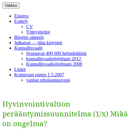
Siirry
Valikko
sisältöön
Etusivu
Esittely
CV
Yhteystiedot
Blogini säännöt
Julkaisut — tilaa kirjojani
Kunnallisvaalit
Seuraavat 400 000 helsinkiläistä
kunnallisvaaliohjelmani 2012
Kunnallisvaaliohjelmani 2008
Linkit
Kotisivuni ennen 1.5.2007
vanhat eduskuntasivuni
Hyvinvointivaltion
perääntymissuunnitelma (1/x) Mikä
on ongelma?