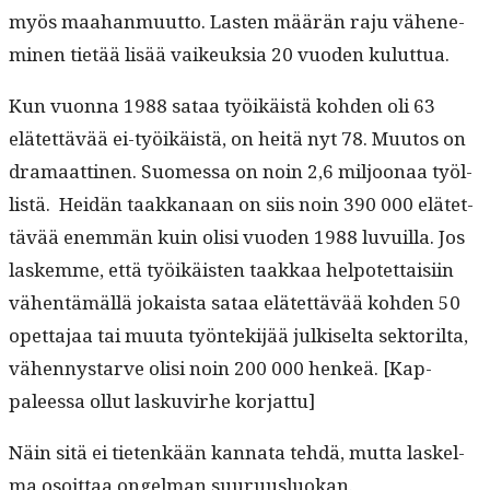
myös maa­han­muut­to. Las­ten määrän raju vähen­e­
m­i­nen tietää lisää vaikeuk­sia 20 vuo­den kuluttua.
Kun vuon­na 1988 sataa työikäistä kohden oli 63
elätet­tävää ei-työikäistä, on heitä nyt 78. Muu­tos on
dra­maat­ti­nen. Suomes­sa on noin 2,6 miljoon­aa työl­
listä. Hei­dän taakkanaan on siis noin 390 000 elätet­
tävää enem­män kuin olisi vuo­den 1988 luvuil­la. Jos
laskemme, että työikäis­ten taakkaa helpotet­taisi­in
vähen­tämäl­lä jokaista sataa elätet­tävää kohden 50
opet­ta­jaa tai muu­ta työn­tek­i­jää julkiselta sek­to­ril­ta,
vähen­nys­tarve olisi noin 200 000 henkeä. [Kap­
paleessa ollut lasku­virhe korjattu]
Näin sitä ei tietenkään kan­na­ta tehdä, mut­ta laskel­
ma osoit­taa ongel­man suuruusluokan.