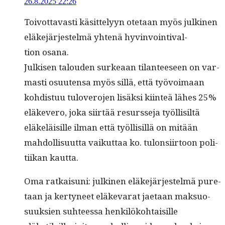
26.8.2025 22:26
Toiv­ot­tavasti käsit­te­lyyn ote­taan myös julki­nen
eläke­jär­jestelmä yht­enä hyv­in­voin­ti­val­
tion osana.
Julkisen talouden surkeaan tilanteeseen on var­
masti osuuten­sa myös sil­lä, että työvoimaan
kohdis­tuu tulovero­jen lisäk­si kiin­teä läh­es 25%
eläkevero, joka siirtää resursse­ja työl­lisiltä
eläkeläisille ilman että työl­lisil­lä on mitään
mah­dol­lisu­ut­ta vaikut­taa ko. tulon­si­ir­toon poli­
ti­ikan kautta.
Oma ratkaisuni: julki­nen eläke­jär­jestelmä pure­
taan ja ker­tyneet eläke­varat jae­taan mak­su­o­
suuk­sien suh­teessa henkilöko­htaisille