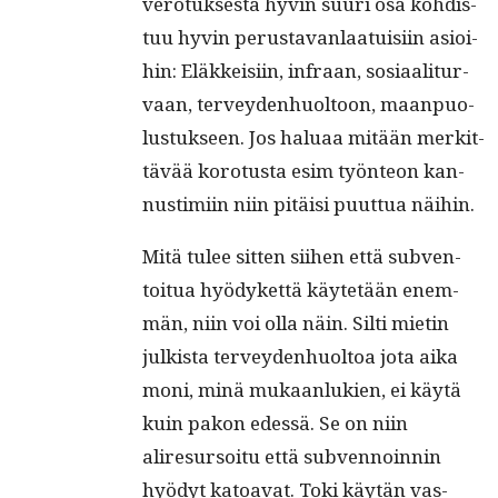
vero­tuk­ses­ta hyvin suuri osa kohdis­
tuu hyvin perus­ta­van­laa­tu­isi­in asioi­
hin: Eläkkeisi­in, infraan, sosi­aal­i­tur­
vaan, ter­vey­den­huoltoon, maan­puo­
lus­tuk­seen. Jos halu­aa mitään merkit­
tävää koro­tus­ta esim työn­teon kan­
nus­timi­in niin pitäisi puut­tua näihin.
Mitä tulee sit­ten siihen että sub­ven­
toitua hyödyket­tä käytetään enem­
män, niin voi olla näin. Silti mietin
julk­ista ter­vey­den­huoltoa jota aika
moni, minä mukaan­lukien, ei käytä
kuin pakon edessä. Se on niin
aliresur­soitu että sub­ven­noin­nin
hyödyt katoa­vat. Toki käytän vas­