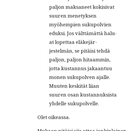
paljon mak­sa­neet kok­i­si­vat
suuren mene­tyk­sen
myöhempi­en sukupolvien
eduk­si. Jos vält­tämät­tä halu­
at lopet­taa eläke­jär­
jestelmän, se pitäisi tehdä
paljon, paljon hitaam­min,
jot­ta kus­tan­nus jakaan­tuu
mon­en sukupol­ven ajalle.
Muuten keskität liian
suuren osan kus­tan­nuk­sista
yhdelle sukupolvelle.
Olet oike­as­sa.
Mukaan pitäisi siis ottaa jonkin­lainen