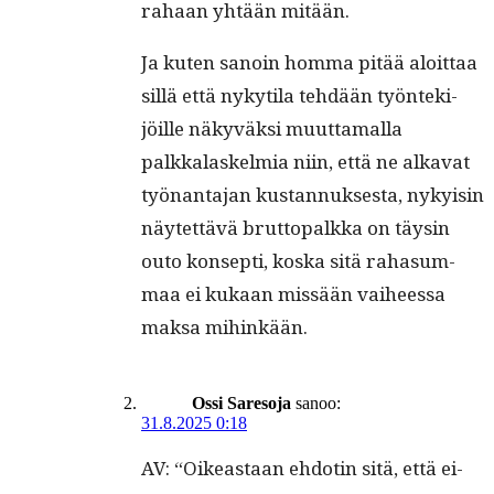
rahaan yhtään mitään.
Ja kuten sanoin hom­ma pitää aloit­taa
sil­lä että nykyti­la tehdään työn­tek­i­
jöille näkyväk­si muut­ta­mal­la
palkkalaskelmia niin, että ne alka­vat
työ­nan­ta­jan kus­tan­nuk­ses­ta, nyky­isin
näytet­tävä brut­topalk­ka on täysin
outo kon­sep­ti, kos­ka sitä raha­sum­
maa ei kukaan mis­sään vai­heessa
mak­sa mihinkään.
Ossi Saresoja
sanoo:
31.8.2025 0:18
AV: “Oikeas­t­aan ehdotin sitä, että ei-