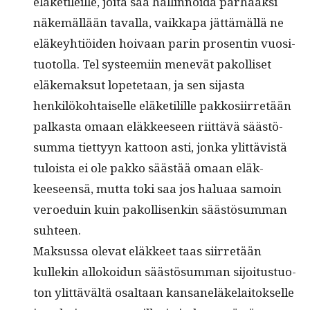
eläketileille, joi­ta saa hallinnoi­da parhaak­si
näkemäl­lään taval­la, vaikka­pa jät­tämäl­lä ne
eläkey­htiöi­den hoivaan parin pros­entin vuosi­
tuo­tol­la. Tel sys­teemi­in menevät pakol­liset
eläke­mak­sut lopete­taan, ja sen sijasta
henkilöko­htaiselle eläketilille pakkosi­ir­retään
palka­s­ta omaan eläk­keeseen riit­tävä säästö­
sum­ma tiet­tyyn kat­toon asti, jon­ka ylit­tävistä
tuloista ei ole pakko säästää omaan eläk­
keeseen­sä, mut­ta toki saa jos halu­aa samoin
veroe­duin kuin pakol­lisenkin säästö­sum­man
suhteen.
Mak­sus­sa ole­vat eläk­keet taas siir­retään
kullekin allokoidun säästö­sum­man sijoi­tus­tuo­
ton ylit­tävältä osaltaan kansaneläke­laitok­selle