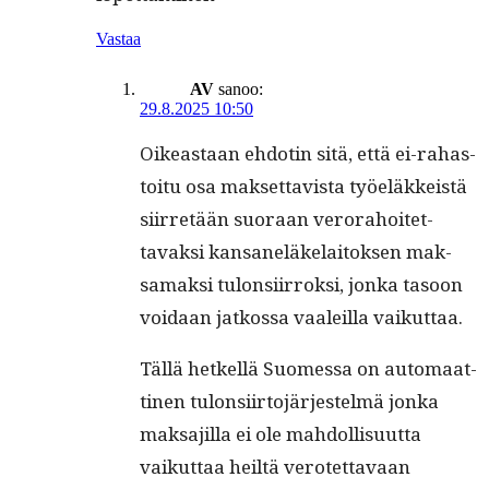
Vastaa
AV
sanoo:
29.8.2025 10:50
Oikeas­t­aan ehdotin sitä, että ei-rahas­
toitu osa mak­set­tavista työeläkkeistä
siir­retään suo­raan verora­hoitet­
tavak­si kansaneläke­laitok­sen mak­
samak­si tulon­si­ir­roksi, jon­ka tasoon
voidaan jatkos­sa vaaleil­la vaikuttaa.
Täl­lä het­kel­lä Suomes­sa on automaat­
ti­nen tulon­si­ir­to­jär­jestelmä jon­ka
mak­sajil­la ei ole mah­dol­lisu­ut­ta
vaikut­taa heiltä verotet­tavaan