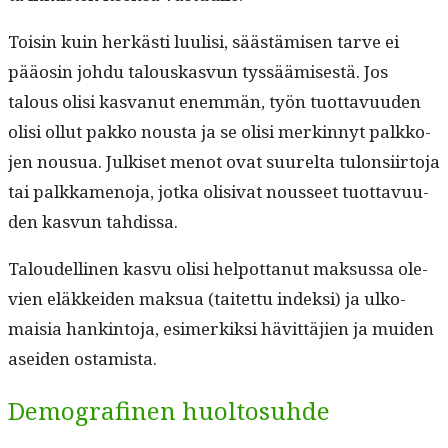
Toisin kuin herkästi luulisi, säästämisen tarve ei
pääosin johdu talouskasvun tyssäämis­es­tä. Jos
talous olisi kas­vanut enem­män, työn tuot­tavu­u­den
olisi ollut pakko nous­ta ja se olisi merkin­nyt palkko­
jen nousua. Julkiset menot ovat suurelta tulon­si­ir­to­ja
tai palkka­meno­ja, jot­ka oli­si­vat nousseet tuot­tavu­u­
den kasvun tahdissa.
Taloudelli­nen kasvu olisi helpot­tanut mak­sus­sa ole­
vien eläkkei­den mak­sua (taitet­tu indek­si) ja ulko­
maisia han­k­in­to­ja, esimerkik­si hävit­täjien ja muiden
asei­den ostamista.
Demografinen huoltosuhde