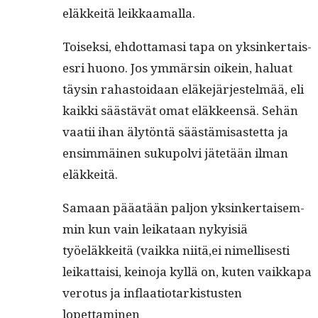
eläkkeitä leikkaamalla.
Toisek­si, ehdot­ta­masi tapa on yksinker­tais­
es­ri huono. Jos ymmärsin oikein, halu­at
täysin rahas­toidaan eläke­jär­jestelmää, eli
kaik­ki säästävät omat eläk­keen­sä. Sehän
vaatii ihan älytön­tä säästämisas­tet­ta ja
ensim­mäi­nen sukupolvi jätetään ilman
eläkkeitä.
Samaan pääatään paljon yksinker­taisem­
min kun vain leikataan nyky­isiä
työeläkkeitä (vaik­ka niitä,ei nimel­lis­es­ti
leikat­taisi, keino­ja kyl­lä on, kuten vaikka­pa
vero­tus ja inflaa­tio­tark­istusten
lopettaminen