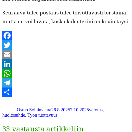
Seu­raa­va tulee postaus tulee toiv­ot­tavasti torstaina,
mut­ta en voi luva­ta, kos­ka kalen­teri­ni on kovin täysi.
Facebook
Twitter
Email
LinkedIn
WhatsApp
Telegram
Kirjoittaja
Julkaistu
Kategoriat
Avainsanat
Share
Osmo Soininvaara
26.8.2025
7.10.2025
verotus
,
_
huoltosuhde
,
Työn tuottavuus
33 vastausta artikkeliin