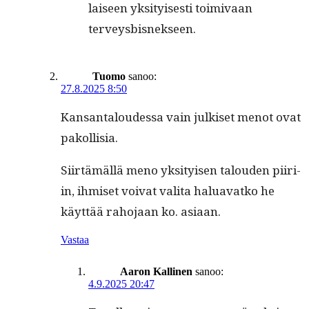
laiseen yksi­tyis­es­ti toimi­vaan
terveysbisnekseen.
Tuomo
sanoo:
27.8.2025 8:50
Kansan­taloudessa vain julkiset menot ovat
pakollisia.
Siirtämäl­lä meno yksi­tyisen talouden piiri­
in, ihmiset voivat vali­ta halu­a­vatko he
käyt­tää raho­jaan ko. asiaan.
Vastaa
Aaron Kallinen
sanoo:
4.9.2025 20:47