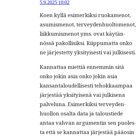
5.9.2025 10:02
Koen kyl­lä esimerkik­si ruoka­menot,
asum­is­menot, ter­vey­den­huoltomenot,
liikku­mis­menot yms. ovat käytän­
nössä pakol­lisik­si. Riip­pumat­ta onko
ne jär­jestet­ty yksi­tyis­es­ti vai julkisesti.
Kan­nat­taa miet­tiä ennem­min sitä
onko jokin asia onko jokin asia
kansan­taloudel­lis­es­ti tehokkaam­paa
jär­jestää yksi­tyisenä vai julkise­na
palvelu­na. Esimerkik­si ter­vey­den­
huol­lon osalta data ja taloustiede
antaa vah­van argu­mentin sen puoles­
ta että se kan­nat­taa jär­jestää pääosin