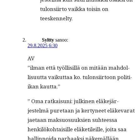
tulon­si­ir­to vaik­ka toisin on
teeskennelty.
Syltty
sanoo:
29.8.2025 6:30
AV
”ilman että työl­lisil­lä on mitään mah­dol­
lisu­ut­ta vaikut­taa ko. tulon­si­ir­toon poli­ti­
ikan kautta.”
” Oma ratkaisuni: julki­nen eläke­jär­
jestelmä pure­taan ja ker­tyneet eläke­varat
jae­taan mak­su­o­suuk­sien suh­teessa
henkilöko­htaisille eläketileille, joi­ta saa
hallinnoi­da parhaak­si näkemäl­lään