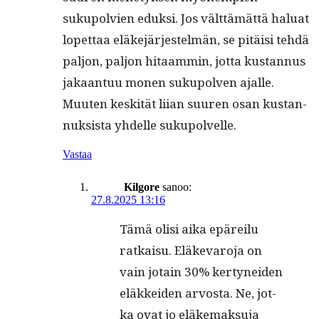
sukupolvien eduk­si. Jos vält­tämät­tä halu­at
lopet­taa eläke­jär­jestelmän, se pitäisi tehdä
paljon, paljon hitaam­min, jot­ta kus­tan­nus
jakaan­tuu mon­en sukupol­ven ajalle.
Muuten keskität liian suuren osan kus­tan­
nuk­sista yhdelle sukupolvelle.
Vastaa
Kilgore
sanoo:
27.8.2025 13:16
Tämä olisi aika epäreilu
ratkaisu. Eläke­varo­ja on
vain jotain 30% ker­tynei­den
eläkkei­den arvos­ta. Ne, jot­
ka ovat jo eläke­mak­su­ja