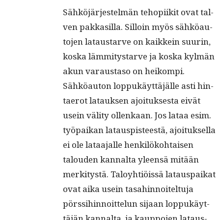
Sähköjär­jestelmän tehopi­ik­it ovat tal­
ven pakkasil­la. Sil­loin myös sähköau­
to­jen lataus­tarve on kaikkein suurin,
kos­ka läm­mi­tys­tarve ja kos­ka kylmän
akun varaus­ta­so on heikom­pi.
Sähköau­ton lop­pukäyt­täjälle asti hin­
taerot latauk­sen ajoituk­ses­ta eivät
usein väl­i­ty ollenkaan. Jos lataa esim.
työ­paikan lataus­pis­teestä, ajoituk­sel­la
ei ole lataa­jalle henkilöko­htaisen
talouden kannal­ta yleen­sä mitään
merk­i­tys­tä. Taloy­htiöis­sä latau­s­paikat
ovat aika usein tasahin­noitel­tu­ja
pörssi­hin­noit­telun sijaan lop­pukäyt­
täjän kannal­ta, ja kaup­po­jen lataus­