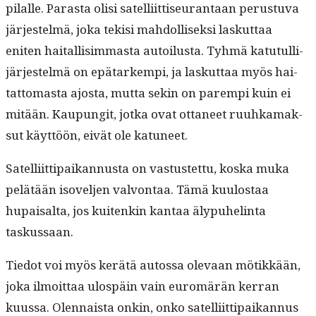
pilalle. Paras­ta olisi satel­li­it­tiseu­ran­taan perus­tu­va
jär­jestelmä, joka tek­isi mah­dol­lisek­si laskut­taa
eniten haitallisim­mas­ta autoilus­ta. Tyh­mä katu­tul­li­
jär­jestelmä on epä­tarkem­pi, ja laskut­taa myös hai­
tat­tomas­ta ajos­ta, mut­ta sekin on parem­pi kuin ei
mitään. Kaupun­git, jot­ka ovat otta­neet ruuhka­mak­
sut käyt­töön, eivät ole katuneet.
Satel­li­it­ti­paikan­nus­ta on vas­tustet­tu, kos­ka muka
pelätään isovel­jen valvon­taa. Tämä kuu­lostaa
hupaisalta, jos kuitenkin kan­taa äly­puhe­lin­ta
taskussaan.
Tiedot voi myös kerätä autossa ole­vaan mötikkään,
joka ilmoit­taa ulospäin vain euromärän ker­ran
kuus­sa. Olen­naista onkin, onko satel­li­it­ti­paikan­nus