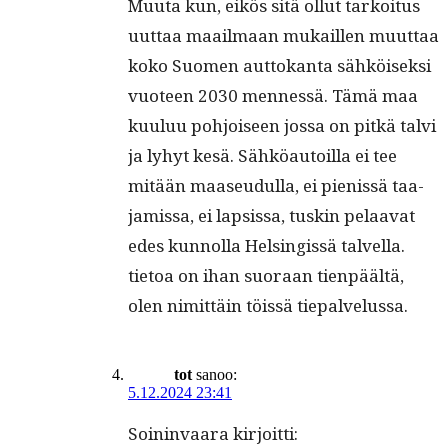
Muu­ta kun, eikös sitä ollut tarkoi­tus
uut­taa maail­maan mukaillen muut­taa
koko Suomen aut­tokan­ta sähköisek­si
vuo­teen 2030 men­nessä. Tämä maa
kuu­luu pohjoiseen jos­sa on pitkä talvi
ja lyhyt kesä. Sähköau­toil­la ei tee
mitään maaseudul­la, ei pienis­sä taa­
jamis­sa, ei lap­sis­sa, tuskin pelaa­vat
edes kun­nol­la Helsingis­sä talvel­la.
tietoa on ihan suo­raan tien­päältä,
olen nimit­täin töis­sä tiepalvelussa.
tot
sanoo:
5.12.2024 23:41
Soin­in­vaara kirjoitti: