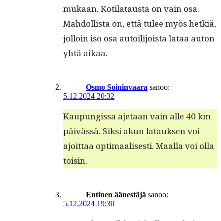
mukaan. Koti­lataus­ta on vain osa.
Mah­dol­lista on, että tulee myös het­k­iä,
jol­loin iso osa autoil­i­joista lataa auton
yhtä aikaa.
Osmo Soininvaara
sanoo:
5.12.2024 20:32
Kaupungis­sa aje­taan vain alle 40 km
päivässä. Sik­si akun latauk­sen voi
ajoit­taa opti­maalis­es­ti. Maal­la voi olla
toisin.
Entinen äänestäjä
sanoo:
5.12.2024 19:30