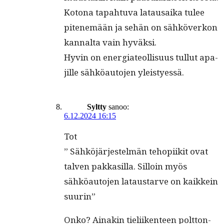
Kotona tapah­tu­va latau­sai­ka tulee
piten­emään ja sehän on sähköverkon
kannal­ta vain hyväksi.
Hyvin on ener­gia­te­ol­lisu­us tul­lut apa­
jille sähköau­to­jen yleistyessä.
Syltty
sanoo:
6.12.2024 16:15
Tot
” Sähköjär­jestelmän tehopi­ik­it ovat
tal­ven pakkasil­la. Sil­loin myös
sähköau­to­jen lataus­tarve on kaikkein
suurin”
Onko? Ainakin tieli­iken­teen polt­ton­