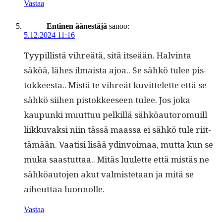
Vastaa
Entinen äänestäjä
sanoo:
5.12.2024 11:16
Tyyp­il­listä vihreätä, sitä itseään. Halv­in­ta
säköä, läh­es ilmaista ajoa.. Se sähkö tulee pis­
tok­keesta.. Mis­tä te vihreät kuvit­telette että se
sähkö siihen pis­tok­keeseen tulee. Jos joka
kaupun­ki muut­tuu pelkil­lä sähköau­toro­muill
liikku­vak­si niin tässä maas­sa ei sähkö tule riit­
tämään. Vaatisi lisää ydin­voimaa, mut­ta kun se
muka saas­tut­taa.. Mitäs luulette että mis­täs ne
sähköau­to­jen akut valmis­te­taan ja mitä se
aiheut­taa luonnolle.
Vastaa