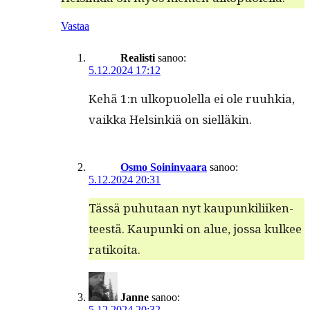
Vastaa
Realisti
sanoo:
5.12.2024 17:12
Kehä 1:n ulkop­uolel­la ei ole ruuhkia,
vaik­ka Helsinkiä on sielläkin.
Osmo Soininvaara
sanoo:
5.12.2024 20:31
Tässä puhutaan nyt kaupunkili­iken­
teestä. Kaupun­ki on alue, jos­sa kul­kee
ratikoita.
Janne
sanoo:
5.12.2024 20:32