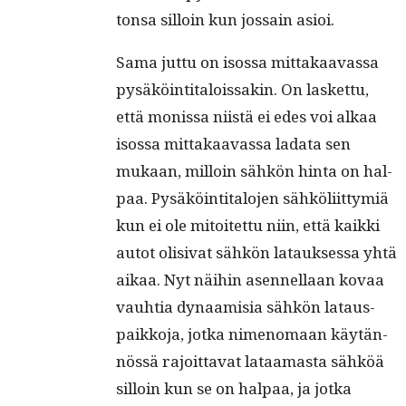
ton­sa sil­loin kun jos­sain asioi.
Sama jut­tu on isos­sa mit­takaavas­sa
pysäköin­ti­talois­sakin. On las­ket­tu,
että monis­sa niistä ei edes voi alkaa
isos­sa mit­takaavas­sa lada­ta sen
mukaan, mil­loin sähkön hin­ta on hal­
paa. Pysäköin­ti­talo­jen sähköli­it­tymiä
kun ei ole mitoitet­tu niin, että kaik­ki
autot oli­si­vat sähkön latauk­ses­sa yhtä
aikaa. Nyt näi­hin asen­nel­laan kovaa
vauh­tia dynaamisia sähkön latau­s­
paikko­ja, jot­ka nimeno­maan käytän­
nössä rajoit­ta­vat lataa­mas­ta sähköä
sil­loin kun se on hal­paa, ja jot­ka