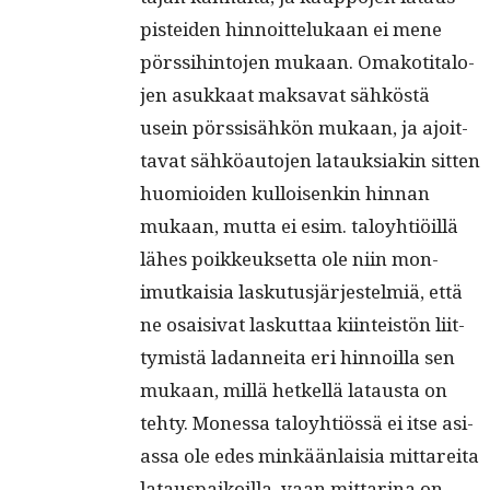
pis­tei­den hin­noit­telukaan ei mene
pörssi­hin­to­jen mukaan. Omakoti­talo­
jen asukkaat mak­sa­vat sähköstä
usein pörssisähkön mukaan, ja ajoit­
ta­vat sähköau­to­jen latauk­si­akin sit­ten
huomioiden kul­loisenkin hin­nan
mukaan, mut­ta ei esim. taloy­htiöil­lä
läh­es poikkeuk­set­ta ole niin mon­
imutkaisia lasku­tusjär­jestelmiä, että
ne osaisi­vat laskut­taa kiin­teistön liit­
tymistä ladan­nei­ta eri hin­noil­la sen
mukaan, mil­lä het­kel­lä lataus­ta on
tehty. Mon­es­sa taloy­htiössä ei itse asi­
as­sa ole edes minkään­laisia mittare­i­ta
latau­s­paikoil­la, vaan mit­ta­ri­na on