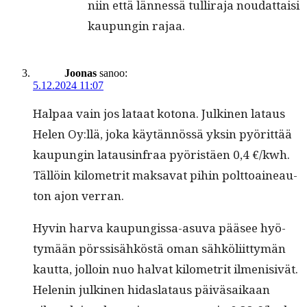
niin että län­nessä tul­li­ra­ja nou­dat­taisi
kaupun­gin rajaa.
Joonas
sanoo:
5.12.2024 11:07
Hal­paa vain jos lataat kotona. Julki­nen lataus
Helen Oy:llä, joka käytän­nössä yksin pyörit­tää
kaupun­gin lataus­in­fraa pyöristäen 0,4 €/kwh.
Täl­löin kilo­metrit mak­sa­vat pihin polt­toaineau­
ton ajon verran.
Hyvin har­va kaupungis­sa-asu­va pääsee hyö­
tymään pörssisähköstä oman sähköli­it­tymän
kaut­ta, jol­loin nuo hal­vat kilo­metrit ilmeni­sivät.
Helenin julki­nen hidaslataus päivä­saikaan