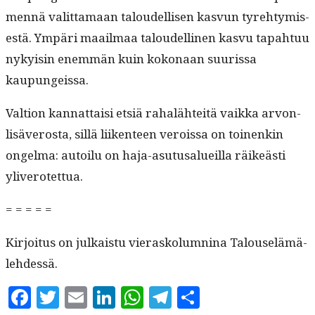
men­nä valit­ta­maan taloudel­lisen kasvun tyre­htymis­
es­tä. Ympäri maail­maa taloudelli­nen kasvu tapah­tuu
nyky­isin enem­män kuin kokon­aan suuris­sa
kaupungeissa.
Val­tion kan­nat­taisi etsiä rahalähteitä vaik­ka arvon­
lisäveros­ta, sil­lä liiken­teen verois­sa on toinenkin
ongel­ma: autoilu on haja-asu­tusalueil­la räikeästi
yliverotettua.
= = = = =
Kir­joi­tus on julka­istu vieraskolumn­i­na Talouselämä-
lehdessä.
Facebook
Twitter
Email
LinkedIn
WhatsApp
Telegram
Share