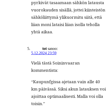
pyrkivät tasaa­maan sähkön lataus­ta
vuorokau­den sisäl­lä, jot­tei kiin­teistön
sähköli­it­tymä ylikuor­mi­tu siitä, että
liian moni lataisi liian isol­la tehol­la
yhtä aikaa.
tot
sanoo:
5.12.2024 23:59
Vielä tästä Soin­in­vaaran
kommentista:
“Kaupun­fgis­sa aje­taan vain alle 40
km päivässä. Sik­si akun latauk­sen voi
ajoit­taa opti­maalis­es­ti. Mal­la voi olla
toisin.”