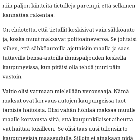
niin paljon kiin­teitä tietulle­ja parem­pi, että sel­l­ainen
kan­nat­taa rakentaa.
On ehdotet­tu, että tietul­lit koski­si­vat vain sähköau­to­
ja, kos­ka muut mak­sa­vat polt­toain­everoa. Se johtaisi
siihen, että sähköau­toil­la ajet­taisi­in maal­la ja saas­
tut­tavil­la ben­sa-autoil­la ihmis­paljouden keskel­lä
kaupungeis­sa, kun pitäisi olla tehdä juuri päin
vastoin.
Val­tio olisi var­maan mielel­lään veron­saa­ja. Nämä
mak­sut ovat kor­vaus auto­jen kaupungeis­sa tuot­
tamista haitoista. Olisi vähän höh­lää mak­saa muulle
maalle kor­vaus­ta siitä, että kaupunki­laiset aiheut­ta­
vat hait­taa toisilleen. Se olisi taas uusi tulon­si­ir­to
kaupungeista maaseudulle. Sil­loin ei ainakaan pidä