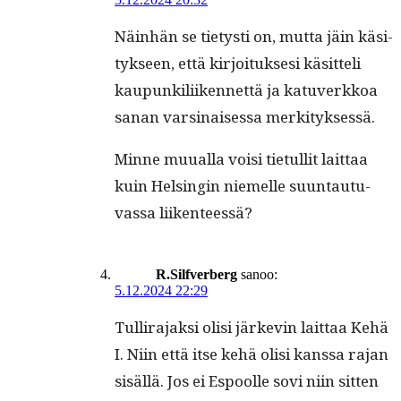
Näin­hän se tietysti on, mut­ta jäin käsi­
tyk­seen, että kir­joituk­sesi käsit­teli
kaupunkili­iken­net­tä ja katu­verkkoa
sanan varsi­naises­sa merkityksessä.
Minne muual­la voisi tietul­lit lait­taa
kuin Helsin­gin niemelle suun­tau­tu­
vas­sa liikenteessä?
R.Silfverberg
sanoo:
5.12.2024 22:29
Tul­li­ra­jak­si olisi järkevin lait­taa Kehä
I. Niin että itse kehä olisi kanssa rajan
sisäl­lä. Jos ei Espoolle sovi niin sit­ten