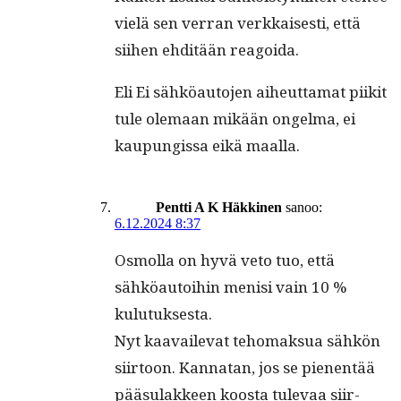
vielä sen ver­ran verkkaises­ti, että
siihen ehditään reagoida.
Eli Ei sähköau­to­jen aiheut­ta­mat piik­it
tule ole­maan mikään ongel­ma, ei
kaupungis­sa eikä maalla.
Pentti A K Häkkinen
sanoo:
6.12.2024 8:37
Osmol­la on hyvä veto tuo, että
sähköau­toi­hin menisi vain 10 %
kulutuksesta.
Nyt kaavail­e­vat tehomak­sua sähkön
siir­toon. Kan­natan, jos se pienen­tää
pää­su­lak­keen koos­ta tule­vaa siir­