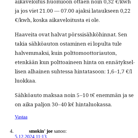
aikaveloi­tus huomioon ottaen noin 0,32 €/kwh
ja jos viet 21.00 — 07.00 ajak­si latauk­seen 0,22
€/kwh, kos­ka aikaveloi­tus­ta ei ole.
Haavei­ta ovat hal­vat pörssisähköhin­nat. Sen
takia sähköau­ton ost­a­mi­nen ei lop­ul­ta tule
halvem­mak­si, kuin polt­to­moot­to­ri­au­ton,
etenkään kun polt­toaineen hin­ta on ennä­tyk­sel­
lisen alhainen suht­es­sa hin­tata­soon: 1,6–1,7 €/l
luokkaa.
Sähköau­to mak­saa noin 5–10 t€ enem­män ja se
on aika paljon 30–40 k€ hintaluokassa.
Vastaa
smokin' joe
sanoo:
5.12.2024 11:13