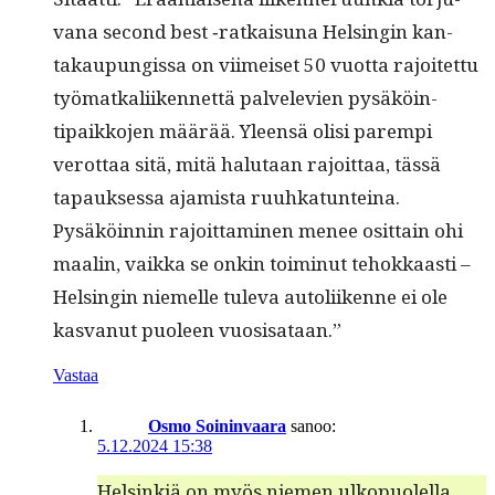
vana sec­ond best ‑ratkaisuna Helsin­gin kan­
takaupungis­sa on viimeiset 50 vuot­ta rajoitet­tu
työ­matkali­iken­net­tä palvele­vien pysäköin­
tipaikko­jen määrää. Yleen­sä olisi parem­pi
verot­taa sitä, mitä halu­taan rajoit­taa, tässä
tapauk­ses­sa ajamista ruuhkatun­teina.
Pysäköin­nin rajoit­ta­mi­nen menee osit­tain ohi
maalin, vaik­ka se onkin toimin­ut tehokkaasti –
Helsin­gin niemelle tule­va autoli­ikenne ei ole
kas­vanut puoleen vuosisataan.”
Vastaa
Osmo Soininvaara
sanoo:
5.12.2024 15:38
Helsinkiä on myös niemen ulkopuolella.