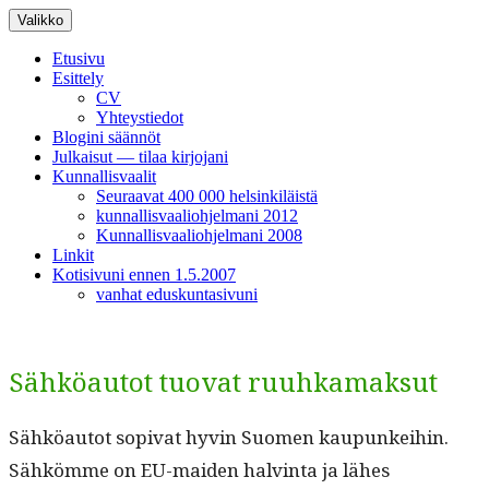
Siirry
Valikko
sisältöön
Etusivu
Esittely
CV
Yhteystiedot
Blogini säännöt
Julkaisut — tilaa kirjojani
Kunnallisvaalit
Seuraavat 400 000 helsinkiläistä
kunnallisvaaliohjelmani 2012
Kunnallisvaaliohjelmani 2008
Linkit
Kotisivuni ennen 1.5.2007
vanhat eduskuntasivuni
Sähköautot tuovat ruuhkamaksut
Sähköau­tot sopi­vat hyvin Suomen kaupunkei­hin.
Sähkömme on EU-maid­en halv­in­ta ja läh­es