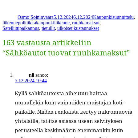
Kirjoittaja
Julkaistu
Kategoriat
Osmo Soininvaara
5.12.2024
6.12.2024
Kaupunkisuunnittelu
,
Avainsanat
liikennepolitiikka
kaupunkiliikenne
,
ruuhkamaksut
,
Satelliittipaikannus
,
tietullit
,
ulkoiset kustannukset
163 vastausta artikkeliin
“Sähköautot tuovat ruuhkamaksut”
nii
sanoo:
5.12.2024 10:44
Kyl­lä sähköau­toista aiheutuu hait­taa
muuallekin kuin vain niiden omis­ta­jan koti­
paikalle. Niiden renkaista ker­tyy mikro­muovia
yhtälail­la, tai itse asi­as­sa use­an selvi­tyk­sen
perus­teel­la keskimäärin enem­mänkin kuin