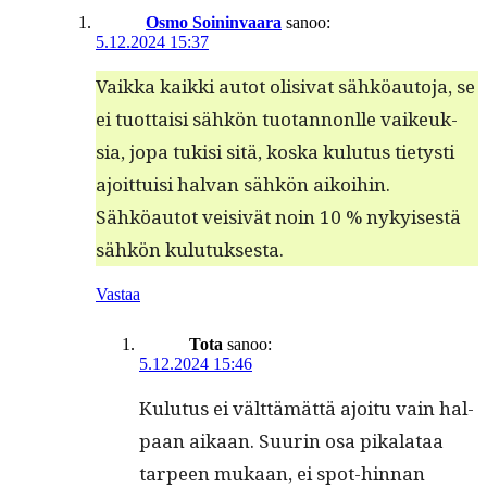
Osmo Soininvaara
sanoo:
5.12.2024 15:37
Vaik­ka kaik­ki autot oli­si­vat sähköau­to­ja, se
ei tuot­taisi sähkön tuotan­non­lle vaikeuk­
sia, jopa tuk­isi sitä, kos­ka kulu­tus tietysti
ajoit­tuisi hal­van sähkön aikoi­hin.
Sähköau­tot veisivät noin 10 % nykyis­es­tä
sähkön kulutuksesta.
Vastaa
Tota
sanoo:
5.12.2024 15:46
Kulu­tus ei vält­tämät­tä ajoitu vain hal­
paan aikaan. Suurin osa pikalataa
tarpeen mukaan, ei spot-hin­nan