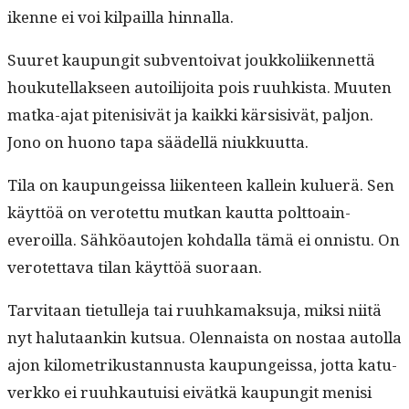
ikenne ei voi kil­pail­la hinnalla.
Suuret kaupun­git sub­ven­toi­vat joukkoli­iken­net­tä
houkutel­lak­seen autoil­i­joi­ta pois ruuhk­ista. Muuten
mat­ka-ajat piteni­sivät ja kaik­ki kär­si­sivät, paljon.
Jono on huono tapa säädel­lä niukkuutta.
Tila on kaupungeis­sa liiken­teen kallein kuluerä. Sen
käyt­töä on verotet­tu mutkan kaut­ta polt­toain­
everoil­la. Sähköau­to­jen kohdal­la tämä ei onnis­tu. On
verotet­ta­va tilan käyt­töä suoraan.
Tarvi­taan tietulle­ja tai ruuhka­mak­su­ja, mik­si niitä
nyt halu­taankin kut­sua. Olen­naista on nos­taa autol­la
ajon kilo­metrikus­tan­nus­ta kaupungeis­sa, jot­ta katu­
verkko ei ruuhkau­tu­isi eivätkä kaupun­git menisi