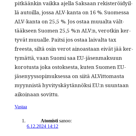
pitkäänkin vaik­ka ajel­la Sak­saan rek­isteröidy­il­
lä autoil­la, jos­sa ALV-kan­ta on 16 %. Suomes­sa
ALV-kan­ta on 25,5 %. Jos ostaa muual­ta vält­
tääk­seen Suomen 25,5 %:n ALV:n, verotkin ker­
tyvät muualle. Pait­si jos ostaa laival­ta tax
freesta, siltä osin verot ain­oas­taan eivät jää ker­
tymät­tä, vaan Suo­mi saa EU-jäsen­mak­su­un
koro­tus­ta joka ostok­ses­ta, kuten Suomen EU-
jäsenyys­sopimuk­ses­sa on siitä ALVit­tomas­ta
myyn­nistä hyvi­tyskäytän­nök­si EU:n suun­taan
aikoinaan sovittu.
Vastaa
Atomisti
sanoo:
6.12.2024 14:12