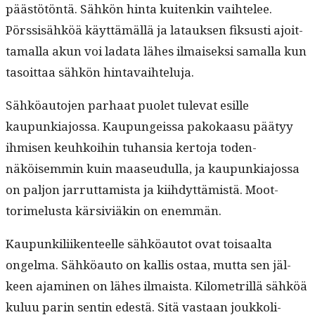
päästötön­tä. Sähkön hin­ta kuitenkin vai­htelee.
Pörssisähköä käyt­tämäl­lä ja latauk­sen fik­susti ajoit­
ta­mal­la akun voi lada­ta läh­es ilmaisek­si samal­la kun
tasoit­taa sähkön hintavaihteluja.
Sähköau­to­jen parhaat puo­let tule­vat esille
kaupunki­a­jos­sa. Kaupungeis­sa pakokaa­su pää­tyy
ihmisen keuhkoi­hin tuhan­sia ker­to­ja toden­
näköisem­min kuin maaseudul­la, ja kaupunki­a­jos­sa
on paljon jar­rut­tamista ja kiihdyt­tämistä. Moot­
torimelus­ta kär­siviäkin on enemmän.
Kaupunkili­iken­teelle sähköau­tot ovat toisaal­ta
ongel­ma. Sähköau­to on kallis ostaa, mut­ta sen jäl­
keen ajami­nen on läh­es ilmaista. Kilo­metril­lä sähköä
kuluu parin sentin edestä. Sitä vas­taan joukkoli­