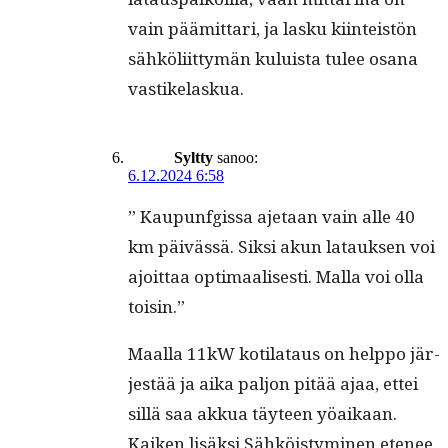
vain päämit­tari, ja lasku kiin­teistön
sähköli­it­tymän kuluista tulee osana
vastikelaskua.
Syltty
sanoo:
6.12.2024 6:58
” Kaupun­fgis­sa aje­taan vain alle 40
km päivässä. Sik­si akun latauk­sen voi
ajoit­taa opti­maalis­es­ti. Mal­la voi olla
toisin.”
Maal­la 11kW koti­lataus on help­po jär­
jestää ja aika paljon pitää ajaa, ettei
sil­lä saa akkua täy­teen yöaikaan.
Kaiken lisäk­si Sähköistymi­nen ete­nee