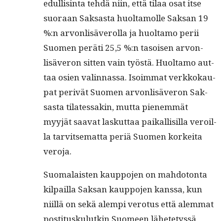
edullis­in­ta tehdä niin, että tilaa osat itse
suo­raan Sak­sas­ta huolta­molle Sak­san 19
%:n arvon­lisäverol­la ja huolta­mo perii
Suomen peräti 25,5 %:n tasoisen arvon­
lisäveron sit­ten vain työstä. Huolta­mo aut­
taa osien valin­nas­sa. Isoim­mat verkkokau­
pat perivät Suomen arvon­lisäveron Sak­
sas­ta tilates­sakin, mut­ta pienem­mät
myyjät saa­vat laskut­taa paikallisil­la veroil­
la tarvit­se­mat­ta per­iä Suomen korkei­ta
veroja.
Suo­ma­lais­ten kaup­po­jen on mah­do­ton­ta
kil­pail­la Sak­san kaup­po­jen kanssa, kun
niil­lä on sekä alem­pi vero­tus että alem­mat
pos­ti­tusku­lutkin Suomeen lähete­tyssä