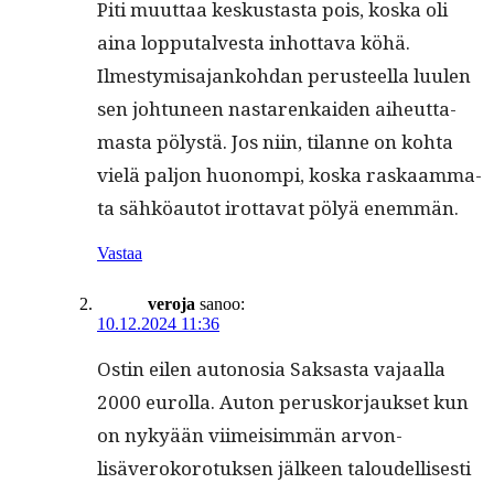
Piti muut­taa keskus­tas­ta pois, kos­ka oli
aina lop­putalves­ta inhot­ta­va köhä.
Ilmestymisa­janko­hdan perus­teel­la luulen
sen johtuneen nastarenkaiden aiheut­ta­
mas­ta pölystä. Jos niin, tilanne on koh­ta
vielä paljon huonom­pi, kos­ka raskaam­ma­
ta sähköau­tot irot­ta­vat pölyä enemmän.
Vastaa
veroja
sanoo:
10.12.2024 11:36
Ostin eilen autonosia Sak­sas­ta vajaal­la
2000 eurol­la. Auton perusko­r­jauk­set kun
on nykyään viimeisim­män arvon­
lisäveroko­ro­tuk­sen jäl­keen taloudel­lis­es­ti