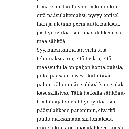
tomak­sua. Luul­tavaa on kuitenkin,
että pää­su­lake­mak­su pysyy entisel­
lään ja ale­taan per­iä uut­ta mak­sua,
jos hyö­dyn­tää ison pää­su­lak­keen suo­
maa sähköä.
Syy, mik­si kan­natan vielä tätä
tehomak­sua on, että tiedän, että
maaseudul­la on paljon koti­talouk­sia,
jot­ka pääsään­töis­es­ti kulut­ta­vat
paljon vähem­män sähköä kuin sulak­
keet sal­li­si­vat. Täl­lä het­kel­lä sähköau­
ton lataa­jat voivat hyö­dyn­tää ison
pää­su­lak­keen parem­min, eivätkä
joudu mak­samaan siir­tomak­sua
muus­takin kuin pää­su­lak­keen koos­ta.