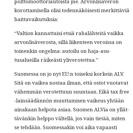
polt­to­moot­to­ri­au­toista jne. Arvon­lisäveron
korot­tamisel­la olisi toden­näköis­es­ti merkit­täviä
haittavaikutuksia:
“Val­tion kan­nat­taisi etsiä rahalähteitä vaik­ka
arvon­lisäveros­ta, sil­lä liiken­teen verois­sa on
toinenkin ongel­ma: autoilu on haja-asu­
tusalueil­la räikeästi yliverotettua.”
Suomes­sa on jo nyt EU:n toisek­si korkein ALV.
Sitä on vaikea nos­taa ilman, että ostot vuo­ta­vat
vähem­män verotet­tuun suun­taan. Eikä tax free
‑lain­säädän­nön muut­tamisen vaikeus yhtään
ainakaan helpota asi­aa. Suomen ALVia on yllät­
tävänkin help­po väl­tel­lä, jos vain tietää, miten
se tehdään. Suomes­sakin voi aika vapaasti