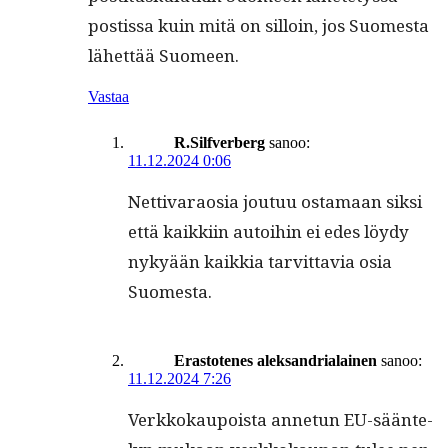
postis­sa kuin mitä on sil­loin, jos Suomes­ta
lähet­tää Suomeen.
Vastaa
R.Silfverberg
sanoo:
11.12.2024 0:06
Net­ti­varaosia joutuu osta­maan sik­si
että kaikki­in autoi­hin ei edes löy­dy
nykyään kaikkia tarvit­tavia osia
Suomesta.
Erastotenes aleksandrialainen
sanoo:
11.12.2024 7:26
Verkkokaupoista annetun EU-sään­te­