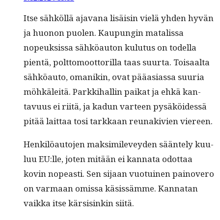
Itse sähköl­lä aja­vana lisäisin vielä yhden hyvän
ja huonon puolen. Kaupun­gin matalis­sa
nopeuk­sis­sa sähköau­ton kulu­tus on todel­la
pien­tä, polt­to­moot­to­ril­la taas suur­ta. Toisaal­ta
sähköau­to, omanikin, ovat pääasi­as­sa suuria
möhkäleitä. Parkki­hallin paikat ja ehkä kan­
tavu­us ei riitä, ja kadun var­teen pysäköidessä
pitää lait­taa tosi tarkkaan reunakivien viereen.
Henkilöau­to­jen mak­sim­i­levey­den sään­te­ly kuu­
luu EU:lle, joten mitään ei kan­na­ta odot­taa
kovin nopeasti. Sen sijaan vuo­tu­inen pain­overo
on var­maan omis­sa käsis­sämme. Kan­natan
vaik­ka itse kär­sisinkin siitä.