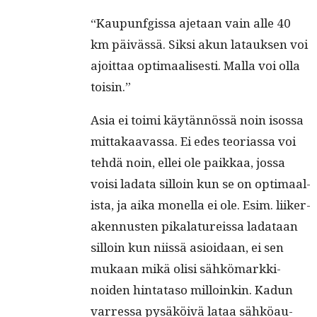
“Kaupun­fgis­sa aje­taan vain alle 40
km päivässä. Sik­si akun latauk­sen voi
ajoit­taa opti­maalis­es­ti. Mal­la voi olla
toisin.”
Asia ei toi­mi käytän­nössä noin isos­sa
mit­takaavas­sa. Ei edes teo­ri­as­sa voi
tehdä noin, ellei ole paikkaa, jos­sa
voisi lada­ta sil­loin kun se on opti­maal­
ista, ja aika monel­la ei ole. Esim. liik­er­
aken­nusten pikala­tureis­sa ladataan
sil­loin kun niis­sä asioidaan, ei sen
mukaan mikä olisi sähkö­markki­
noiden hin­tata­so mil­loinkin. Kadun
var­res­sa pysäköivä lataa sähköau­