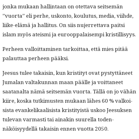
jon­ka mukaan hallintaan on otet­ta­va seit­semän
”vuor­ta” eli per­he, uskon­to, koulu­tus, media, viihde,
liike-elämä ja hal­li­tus. On siis nujer­ret­ta­va pait­si
islam myös ateis­mi ja euroop­palaisem­pi kristillisyys.
Per­heen val­loit­ta­mi­nen tarkoit­taa, että mies pitää
palaut­taa per­heen pääksi.
Jeesus tulee takaisin, kun kris­ti­tyt ovat pystyt­täneet
Jumalan val­takun­nan maan päälle ja voit­ta­neet
saatanal­ta nämä seit­semän vuor­ta. Täl­lä on jo vähän
kiire, kos­ka tutkimusten mukaan läh­es 60 % valkoi­
sista evanke­likaal­i­sista kris­ti­ty­istä uskoo Jeesuk­sen
tule­van var­masti tai ainakin suurel­la toden­
näköisyy­del­lä takaisin ennen vuot­ta 2050.