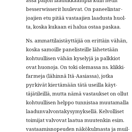
as­sa paljon laadukkaampia kuin netin
besser­wis­ser­it luule­vat. On paneel­in­tar­
joa­jien etu pitää vas­taa­jien laadus­ta huol­
ta, kos­ka kukaan ei halua ostaa paskaa.
Ns. ammat­ti­laistäyt­täjiä on erit­täin vähän,
kos­ka samoille pan­elis­teille lähetetään
kohtu­ullisen vähän kyse­lyjä ja palkkiot
ovat huono­ja. On toki ole­mas­sa ns. klikki­
farme­ja (lähin­nä Itä-Aasi­as­sa), jot­ka
pyrkivät kiertämään tätä useil­la käyt­
täjätileil­lä, mut­ta nämä vas­tauk­set on ollut
kohtu­ullisen help­po tun­nistaa muu­ta­mal­la
laadun­valvon­takysymyk­sel­lä. Kelvol­liset
toim­i­jat valvo­vat laat­ua muutenkin esim.
vas­taamisnopeu­den näkökul­mas­ta ja muil­