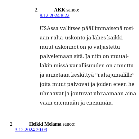
AKK
sanoo:
8.12.2024 8:22
USAs­sa val­lit­see pääl­lim­mäisenä tosi­
aan raha-uskon­to ja läh­es kaik­ki
muut uskon­not on jo val­jastet­tu
palvele­maan sitä. Ja niin on muual­
lakin mis­sä var­al­lisu­u­den on annet­tu
ja annetaan keskit­tyä “raha­ju­malille”
joi­ta muut palvo­vat ja joiden eteen he
uhraa­vat ja joutu­vat uhraa­maan aina
vaan enem­män ja enemmän.
Heikki Melama
sanoo:
3.12.2024 20:09