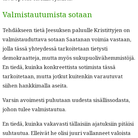
Valmistautumista sotaan
Tehdäk­seen tietä Jeesuk­sen palu­ulle Kris­tit­ty­jen on
valmis­taudut­ta­va sotaan Saatanan voimia vas­taan,
jol­la tässä yhtey­dessä tarkoite­taan tietysti
demokraat­te­ja, mut­ta myös sukupuo­livähem­mistöjä.
En tiedä, kuin­ka konkreet­tista sotimista tässä
tarkoite­taan, mut­ta jotkut kuitenkin varautu­vat
siihen han­kki­mal­la aseita.
Varsin avoimesti puhutaan uud­es­ta sisäl­lis­so­das­ta,
johon tulee valmistautua.
En tiedä, kuin­ka vakavasti täl­laisi­in ajatuk­si­in pitäisi
suh­tau­tua. Elleivät he olisi juuri val­lan­neet val­oista