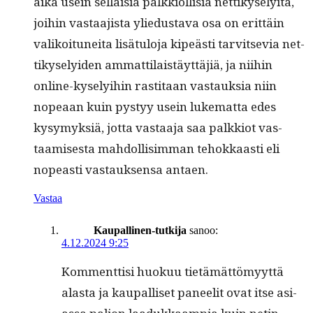
aika usein sel­l­aisia palkki­ol­lisia net­tiky­se­ly­itä,
joi­hin vas­taa­jista yliedus­ta­va osa on erit­täin
valikoitunei­ta lisä­tu­lo­ja kipeästi tarvit­se­via net­
tiky­se­lyi­den ammat­ti­laistäyt­täjiä, ja niihin
online-kyse­ly­i­hin rasti­taan vas­tauk­sia niin
nopeaan kuin pystyy usein luke­mat­ta edes
kysymyk­siä, jot­ta vas­taa­ja saa palkkiot vas­
taamis­es­ta mah­dol­lisim­man tehokkaasti eli
nopeasti vas­tauk­sen­sa antaen.
Vastaa
Kaupallinen-tutkija
sanoo:
4.12.2024 9:25
Kom­ment­tisi huokuu tietämät­tömyyt­tä
alas­ta ja kau­pal­liset paneel­it ovat itse asi­