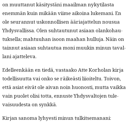
on muut­tanut käsi­tys­täni maail­man nykyti­las­ta
enem­män kuin mikään viime aikoina luke­mani. En
ole seu­ran­nut uskon­nol­lisen ääri­a­jat­telun nousua
Yhdys­val­lis­sa. Olen suh­tau­tunut asi­aan olanko­hau­
tuk­sel­la; mah­tu­uhan isoon maa­han hul­lu­ja. Näin on
tain­nut asi­aan suh­tau­tua moni muukin min­un taval­
lani ajatteleva.
Edelleenkään en tiedä, vas­taako Atte Korholan kir­ja
todel­lisu­ut­ta vai onko se räikeästi liioitel­tu. Toivon,
että asi­at eivät ole aivan noin huonos­ti, mut­ta vaik­ka
vain puo­let olisi tot­ta, ennuste Yhdys­val­to­jen tule­
vaisu­ud­es­ta on synkkä.
Kir­jan sanoma lyhyesti min­un tulkitsemanani: