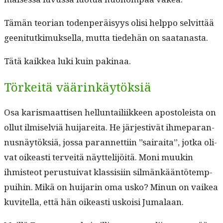
Tämän teo­ri­an toden­peräisyys olisi help­po selvit­tää
geen­i­tutkimuk­sel­la, mut­ta tiede­hän on saatanasta.
Tätä kaikkea luki kuin pakinaa.
Törkeitä väärinkäytöksiä
Osa karis­maat­tisen hel­lun­taili­ik­keen apos­toleista on
ollut ilmi­selviä hui­jare­i­ta. He jär­jes­tivät ihmeparan­
nus­näytök­siä, jos­sa paran­net­ti­in ”sairai­ta”, jot­ka oli­
vat oikeasti ter­veitä näyt­telijöitä. Moni muukin
ihmis­teot perus­tu­i­v­at klas­sisi­in silmänkään­tötemp­
pui­hin. Mikä on hui­jarin oma usko? Min­un on vaikea
kuvitel­la, että hän oikeasti uskoisi Jumalaan.