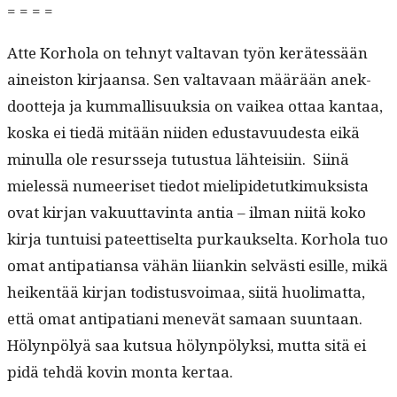
= = = =
Atte Korho­la on tehnyt val­ta­van työn kerätessään
aineis­ton kir­jaansa. Sen val­tavaan määrään anek­
doot­te­ja ja kum­mallisuuk­sia on vaikea ottaa kan­taa,
kos­ka ei tiedä mitään niiden edus­tavu­ud­es­ta eikä
min­ul­la ole resursse­ja tutus­tua lähteisi­in. Siinä
mielessä numeeriset tiedot mielipi­de­tutkimuk­sista
ovat kir­jan vaku­ut­tavin­ta antia – ilman niitä koko
kir­ja tun­tu­isi pateet­tiselta purkauk­selta. Korho­la tuo
omat antipa­tiansa vähän liiankin selvästi esille, mikä
heiken­tää kir­jan todis­tusvoimaa, siitä huoli­mat­ta,
että omat antipa­tiani menevät samaan suun­taan.
Hölyn­pö­lyä saa kut­sua hölyn­pö­lyk­si, mut­ta sitä ei
pidä tehdä kovin mon­ta kertaa.