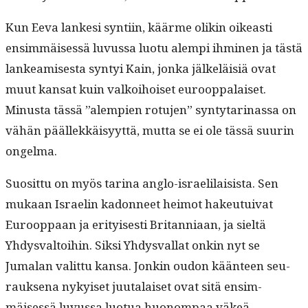
Kun Eeva lanke­si syn­ti­in, käärme olikin oikeasti
ensim­mäisessä luvus­sa luo­tu alem­pi ihmi­nen ja tästä
lankeamis­es­ta syn­tyi Kain, jon­ka jälkeläisiä ovat
muut kansat kuin valkoi­hoiset euroop­palaiset.
Minus­ta tässä ”alem­pi­en rotu­jen” syn­ty­tari­nas­sa on
vähän päällekkäisyyt­tä, mut­ta se ei ole tässä suurin
ongelma.
Suosit­tu on myös tari­na anglo-israelilai­sista. Sen
mukaan Israelin kadon­neet heimot hakeu­tu­i­v­at
Euroop­paan ja eri­tyis­es­ti Bri­tan­ni­aan, ja sieltä
Yhdys­val­toi­hin. Sik­si Yhdys­val­lat onkin nyt se
Jumalan valit­tu kansa. Jonkin oudon kään­teen seu­
rauk­se­na nykyiset juu­ta­laiset ovat sitä ensim­
mäisessä luvus­sa luo­tua huonom­paa väkeä.