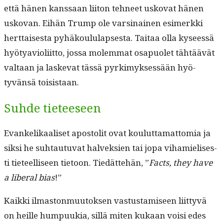
että hänen kanssaan liiton tehneet usko­vat hänen
usko­van. Eihän Trump ole varsi­nainen esimerk­ki
hert­tais­es­ta pyhäk­oul­u­laps­es­ta. Taitaa olla kyseessä
hyötyavi­o­li­it­to, jos­sa molem­mat osa­puo­let tähtäävät
val­taan ja laske­vat tässä pyrkimyk­sessään hyö­
tyvän­sä toisistaan.
Suhde tieteeseen
Evanke­likaaliset apos­tolit ovat koulut­ta­mat­to­mia ja
sik­si he suh­tau­tu­vat halvek­sien tai jopa vihamielis­es­
ti tieteel­liseen tietoon. Tiedät­te­hän, ”
Facts, they have
a lib­er­al bias
!”
Kaik­ki ilmas­ton­muu­tok­sen vas­tus­tamiseen liit­tyvä
on heille humpuukia, sil­lä miten kukaan voisi edes