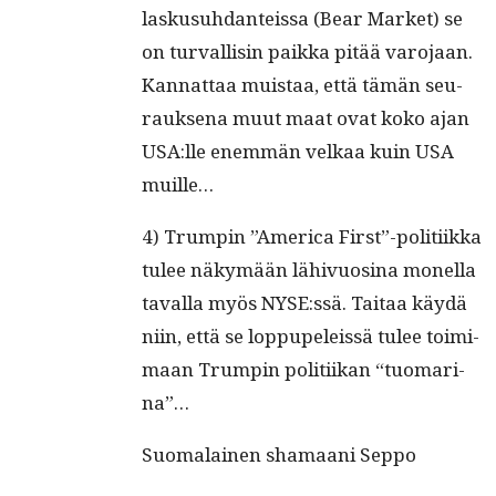
laskusuh­dan­teis­sa (Bear Mar­ket) se
on tur­val­lisin paik­ka pitää varo­jaan.
Kan­nat­taa muis­taa, että tämän seu­
rauk­se­na muut maat ovat koko ajan
USA:lle enem­män velkaa kuin USA
muille…
4) Trumpin ”Amer­i­ca First”-politiikka
tulee näkymään lähivu­osi­na monel­la
taval­la myös NYSE:ssä. Taitaa käy­dä
niin, että se lop­pu­peleis­sä tulee toim­i­
maan Trumpin poli­ti­ikan “tuo­ma­ri­
na”…
Suo­ma­lainen shamaani Seppo