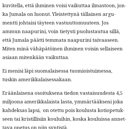
kuvitel­la, että ihmi­nen voisi vaikut­taa ilmas­toon, jon­
ka Jumala on luonut. Yleis­tet­tynä täl­lainen argu­
ment­ti johtaisi täy­teen vas­tu­ut­to­muu­teen. Jos
ammun naa­puri­ni, voin tietysti puo­lus­tau­tua sil­lä,
että Jumala päät­ti tem­ma­ta naa­puri­ni taivaaseen.
Miten minä vähäpätöi­nen ihmi­nen voisin sel­l­aiseen
asi­aan mitenkään vaikuttaa.
Ei menisi läpi suo­ma­laises­sa tuomiois­tu­imes­sa,
tuskin amerikkalaisessakaan.
Erään­laise­na osoituk­se­na tiedon vas­taisu­ud­es­ta 4,5
miljoona amerikkalaista las­ta, ymmärtääk­seni joka
kahdek­sas lap­si, on otet­tu pois koulus­ta kotiopetuk­
seen tai kris­til­lisi­in koului­hin, kos­ka kouluis­sa annet­
ta­va ope­tus on niin syntistä.