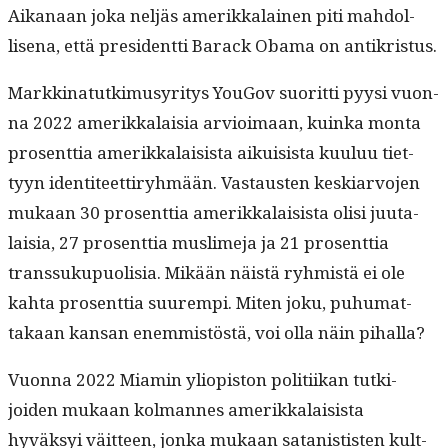
Aikanaan joka neljäs amerikkalainen piti mah­dol­
lise­na, että pres­i­dent­ti Barack Oba­ma on antikristus.
Markki­natutkimusyri­tys YouGov suorit­ti pyysi vuon­
na 2022 amerikkalaisia arvioimaan, kuin­ka mon­ta
pros­ent­tia amerikkalai­sista aikui­sista kuu­luu tiet­
tyyn iden­ti­teet­tiryh­mään. Vas­tausten keskiar­vo­jen
mukaan 30 pros­ent­tia amerikkalai­sista olisi juu­ta­
laisia, 27 pros­ent­tia mus­lime­ja ja 21 pros­ent­tia
transsukupuolisia. Mikään näistä ryh­mistä ei ole
kah­ta pros­ent­tia suurem­pi. Miten joku, puhu­mat­
takaan kansan enem­mistöstä, voi olla näin pihalla?
Vuon­na 2022 Miamin yliopis­ton poli­ti­ikan tutk­i­
joiden mukaan kol­mannes amerikkalai­sista
hyväksyi väit­teen, jon­ka mukaan satanis­tis­ten kult­