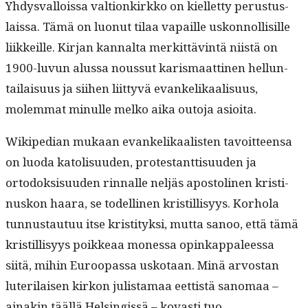
Yhdys­val­lois­sa val­tionkirkko on kiel­let­ty perus­tus­
lais­sa. Tämä on luonut tilaa vapaille uskon­nol­lisille
liikkeille. Kir­jan kannal­ta merkit­täv­in­tä niistä on
1900-luvun alus­sa nous­sut karis­maat­ti­nen hel­lun­
tailaisu­us ja siihen liit­tyvä evanke­likaal­isu­us,
molem­mat min­ulle melko aika out­o­ja asioita.
Wikipedi­an mukaan evanke­likaal­is­ten tavoit­teen­sa
on luo­da katolisu­u­den, protes­tant­tisu­u­den ja
ortodok­sisu­u­den rin­nalle neljäs apos­to­li­nen kristi­
nuskon haara, se todel­li­nen kris­til­lisyys. Korho­la
tun­nus­tau­tuu itse kris­ti­tyk­si, mut­ta sanoo, että tämä
kris­til­lisyys poikkeaa mon­es­sa opinkap­paleessa
siitä, mihin Euroopas­sa usko­taan. Minä arvostan
luter­i­laisen kirkon julis­ta­maa eet­tistä sanomaa –
ainakin tääl­lä Helsingis­sä – kovasti tuo