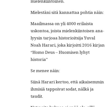
mielenkiintoinen.
Mielestäni sitä kan­nat­taa pohtia näin:
Maail­mas­sa on yli 4000 eri­laista
uskon­toa, joista mie­lenki­in­toisen ana­
lyysin tar­joaa his­to­ri­oit­si­ja Yuval
Noah Harari, joka kir­joit­ti 2016 kir­jan
“Homo Deus – Huomisen lyhyt
historia”
Se menee näin:
Siinä Harari ker­too, että aikaisem­min
ihmisiä tap­poi­vat sodat, nälkä ja
taudit.