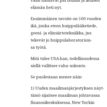
vaan halu­a­vat par­tati­isin ja ikuisen
elämän heti nyt.
Ensim­mäi­nen tavoite on 500 vuo­den
ikä, jon­ka eteen huip­pulääketiede,
geeni- ja elin­si­ir­totekni­ik­ka, jne.
tekevät jo huip­pu­la­b­o­ra­to­ri­ois­
sa työtä.
Mitä tulee USA:han, todel­lisu­udessa
siel­lä val­lit­see raha-uskonto.
Se puolestaan menee näin:
1) Uuden maail­man­järjestyk­sen näyt­
tämö sijait­see maail­man johtavas­sa
finanssikeskuk­ses­sa, New Yorkin