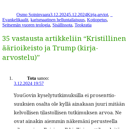
Kirjoittaja
Julkaistu
Kategoriat
Avainsan
Osmo Soininvaara
3.12.2024
5.12.2024
Kirja-arviot
,
_
Evankelikaalit
,
karismaatinen helluntailaisuus
,
Kotiopetus
,
Seitsemän vuoren teologia
,
Sisällissota
,
Teokratia
35 vastausta artikkeliin “Kristillinen
äärioikeisto ja Trump (kirja-
arvostelu)”
Tota
sanoo:
3.12.2024 19:57
YouGovin kyse­ly­tutkimuk­sil­la ei pros­ent­tio­
suuk­sien osalta ole kyl­lä ainakaan juuri mitään
kelvol­lisen tilas­tol­lisen tutkimuk­sen arvoa. Ne
ovat ainakin aiem­min näkemäni perus­teel­la