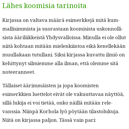
Lähes koomisia tarinoita
Kir­jas­sa on val­ta­va määrä esimerkke­jä mitä kum­
mallisim­mista ja suo­ras­taan koomi­sista uskon­nol­li­
sista äärili­ikkeistä Yhdys­val­lois­sa. Min­ul­la ei ole ollut
niitä kohtaan mitään mie­lenki­in­toa eikä kenellekään
muul­lakaan tutul­lani. Sik­si kir­jas­sa kuvat­tu ilmiö on
kehit­tynyt silmiemme alla ilman, että olemme sitä
noteeranneet.
Täl­laiset äärim­mäis­ten ja jopa koomis­ten
esimerkkien luet­telot eivät ole vaku­ut­tavaa näyt­töä,
sil­lä luk­i­ja ei voi tietää, onko näil­lä mitään rel­e­
vanssia. Niin­pä Korho­la lyö pöytään tilas­toluku­ja.
Niitä on kir­jas­sa paljon. Tässä vain pari: