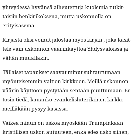
yhtey­dessä hyvän­sä aiheutet­tu­ja kuolemia tutkit­
taisi­in henkirikok­se­na, mut­ta uskon­nol­la on
erityisasema.
Kir­jas­ta olisi voin­ut jalostaa myös kir­jan , joka käsit­
tele vain uskon­non väärinkäyt­töä Yhdys­val­ois­sa ja
vähän muuallakin.
Täl­laiset tapauk­set saa­vat min­ut suh­tau­tu­maan
myön­teisem­min val­tion kirkkoon. Meil­lä uskon­non
väärin käyt­töön pystytään sen­tään puut­tumaan. En
tosin tiedä, kauanko evanke­lis­lu­ter­i­lainen kirkko
meil­läkään pysyy kasassa.
Vaikea min­un on uskoa myöskään Trumpinkaan
kris­til­lisen uskon autu­u­teen, enkä edes usko siihen,