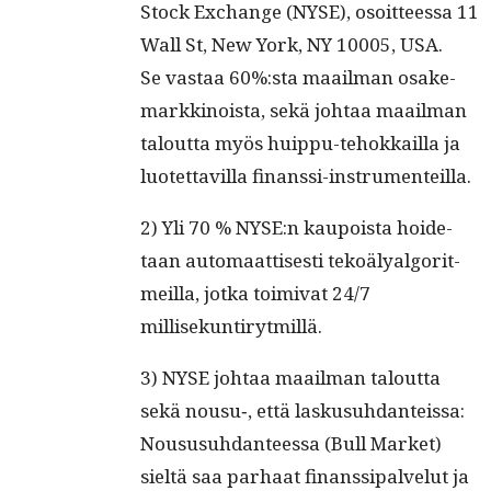
Stock Exchange (NYSE), osoit­teessa 11
Wall St, New York, NY 10005, USA.
Se vas­taa 60%:sta maail­man osake­
markki­noista, sekä johtaa maail­man
talout­ta myös huip­pu-tehokkail­la ja
luotet­tavil­la finanssi-instrumenteilla.
2) Yli 70 % NYSE:n kaupoista hoide­
taan automaat­tis­es­ti tekoälyal­go­rit­
meil­la, jot­ka toimi­vat 24/7
millisekuntirytmillä.
3) NYSE johtaa maail­man talout­ta
sekä nousu‑, että laskusuh­dan­teis­sa:
Noususuh­dan­teessa (Bull Mar­ket)
sieltä saa parhaat finanssi­palve­lut ja