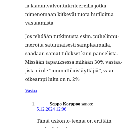
la laadun­valvon­takri­teereil­lä jot­ka
nimeno­maan kitkevät tuo­ta hutiloitua
vastaamista.
Jos tehdään tutkimus­ta esim. puhe­lin­nu­
meroi­ta sat­un­nais­es­ti sam­plaa­mal­la,
saadaan samat tulok­set kuin paneel­ista.
Mis­sään tapauk­ses­sa mikään 30% vas­taa­
jista ei ole “ammat­ti­laistäyt­täjiä”, vaan
oikeampi luku on n. 2%.
Vastaa
Seppo Korppoo
sanoo:
5.12.2024 12:06
Tämä uskon­to-teema on erit­täin