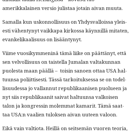
amerikkalainen ver­sio julis­taa jotain aivan muuta.
Samal­la kun uskon­nol­lisu­us on Yhdys­val­lois­sa yleis­
es­ti vähen­tynyt vaikka­pa kirkos­sa käyn­nil­lä mitat­en,
evanke­likaal­isu­us on lisääntynyt.
Viime vuosikym­meninä tämä liike on päät­tänyt, että
sen velvol­lisu­us on tais­tel­la Jumalan val­takun­nan
puoles­ta maan pääl­lä – toisin sanoen ottaa USA hal­
tu­un­sa poli­it­tis­es­ti. Tässä tarkoituk­ses­sa se on todel­
lisu­udessa jo val­lan­nut repub­likaanisen puolueen ja
nyt siis repub­likaan­it sai­vat hal­tu­un­sa valkoisen
talon ja kon­gressin molem­mat kamar­it. Tämä saat­
taa USA:n vaalien tulok­sen aivan uuteen valoon.
Eikä vain val­tio­ta. Heil­lä on seit­semän vuoren teo­ria,