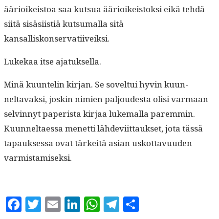
ääri­oikeis­toa saa kut­sua ääri­oikeis­tok­si eikä tehdä
siitä sisäsi­is­tiä kut­sumal­la sitä
kansalliskonservatiiveiksi.
Lukekaa itse ajatuksella.
Minä kuun­telin kir­jan. Se sovel­tui hyvin kuun­
neltavak­si, joskin nimien paljoud­es­ta olisi var­maan
selvin­nyt paperi­sta kir­jaa luke­mal­la parem­min.
Kuun­neltaes­sa menet­ti lähde­vi­it­tauk­set, jota tässä
tapauk­ses­sa ovat tärkeitä asian uskot­tavu­u­den
varmistamiseksi.
Facebook
Twitter
Email
LinkedIn
WhatsApp
Telegram
Share