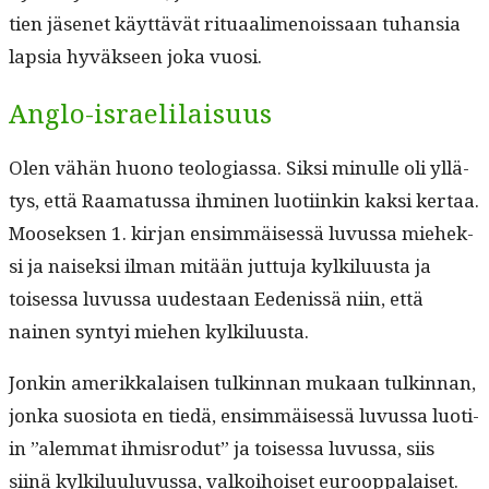
tien jäsenet käyt­tävät rit­u­aal­i­menois­saan tuhan­sia
lap­sia hyväk­seen joka vuosi.
Anglo-israelilaisuus
Olen vähän huono teolo­gias­sa. Sik­si min­ulle oli yllä­
tys, että Raa­ma­tus­sa ihmi­nen luoti­inkin kak­si ker­taa.
Moosek­sen 1. kir­jan ensim­mäisessä luvus­sa miehek­
si ja naisek­si ilman mitään jut­tu­ja kylk­ilu­us­ta ja
toises­sa luvus­sa uud­estaan Eedenis­sä niin, että
nainen syn­tyi miehen kylkiluusta.
Jonkin amerikkalaisen tulkin­nan mukaan tulkin­nan,
jon­ka suo­sio­ta en tiedä, ensim­mäisessä luvus­sa luoti­
in ”alem­mat ihmis­ro­dut” ja toises­sa luvus­sa, siis
siinä kylk­ilu­u­lu­vus­sa, valkoi­hoiset eurooppalaiset.