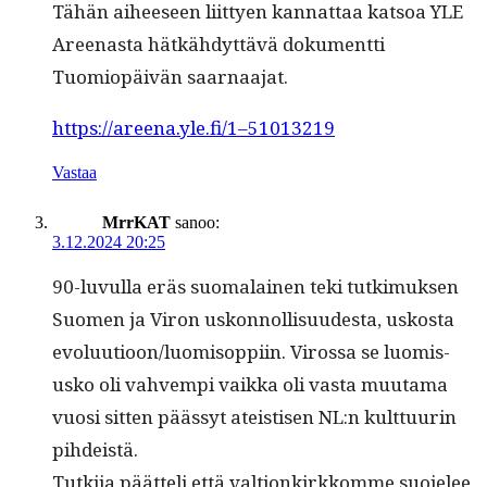
Tähän aiheeseen liit­tyen kan­nat­taa kat­soa YLE
Areenas­ta hätkähdyt­tävä doku­ment­ti
Tuomiopäivän saarnaajat.
https://areena.yle.fi/1–51013219
Vastaa
MrrKAT
sanoo:
3.12.2024 20:25
90-luvul­la eräs suo­ma­lainen teki tutkimuk­sen
Suomen ja Viron uskon­nol­lisu­ud­es­ta, uskos­ta
evoluutioon/luomisoppiin. Virossa se luomis­
usko oli vahvem­pi vaik­ka oli vas­ta muu­ta­ma
vuosi sit­ten päässyt ateis­tisen NL:n kult­tuurin
pihdeistä.
Tutk­i­ja päät­teli että val­tionkirkkomme suo­jelee