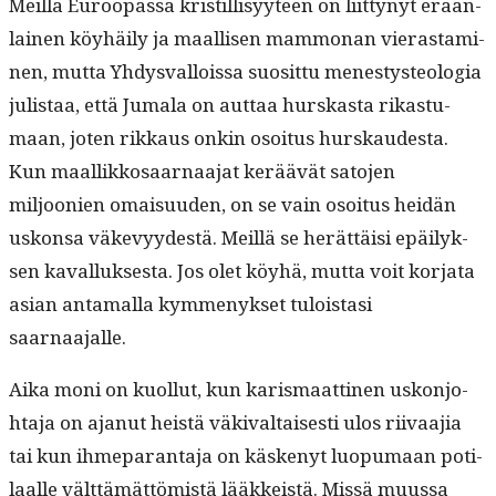
Meil­lä Euroopas­sa kris­til­lisyy­teen on liit­tynyt erään­
lainen köy­häi­ly ja maal­lisen mam­mo­nan vieras­t­a­mi­
nen, mut­ta Yhdys­val­lois­sa suosit­tu men­estys­te­olo­gia
julis­taa, että Jumala on aut­taa hurskas­ta rikas­tu­
maan, joten rikkaus onkin osoi­tus hurskaud­es­ta.
Kun maal­likkosaar­naa­jat keräävät sato­jen
miljoonien omaisu­u­den, on se vain osoi­tus hei­dän
uskon­sa väkevyy­destä. Meil­lä se herät­täisi epäi­lyk­
sen kaval­luk­ses­ta. Jos olet köy­hä, mut­ta voit kor­ja­ta
asian anta­mal­la kym­menyk­set tulois­tasi
saarnaajalle.
Aika moni on kuol­lut, kun karis­maat­ti­nen uskon­jo­
hta­ja on ajanut heistä väki­val­tais­es­ti ulos riivaa­jia
tai kun ihmeparan­ta­ja on käskenyt luop­umaan poti­
laalle vält­tämät­tömistä lääkkeistä. Mis­sä muus­sa