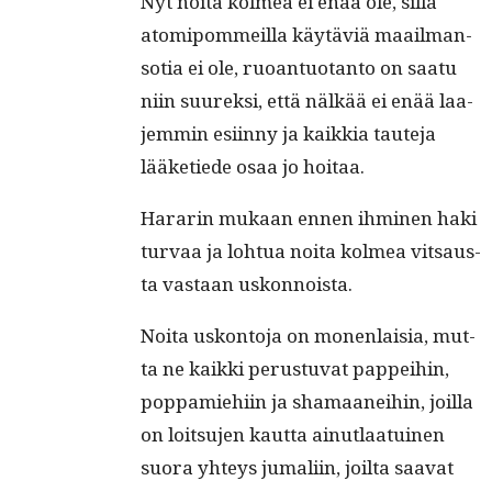
Nyt noi­ta kolmea ei enää ole, sil­lä
atom­ipom­meil­la käytäviä maail­man­
so­tia ei ole, ruoan­tuotan­to on saatu
niin suurek­si, että nälkää ei enää laa­
jem­min esi­in­ny ja kaikkia taute­ja
lääketiede osaa jo hoitaa.
Hararin mukaan ennen ihmi­nen haki
tur­vaa ja lohtua noi­ta kolmea vit­saus­
ta vas­taan uskonnoista.
Noi­ta uskon­to­ja on mon­en­laisia, mut­
ta ne kaik­ki perus­tu­vat pappei­hin,
pop­pamiehi­in ja shamaanei­hin, joil­la
on loit­su­jen kaut­ta ain­ut­laa­tu­inen
suo­ra yhteys jumali­in, joil­ta saa­vat