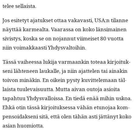
telee sellaista.
Jos esite­tyt ajatuk­set ottaa vakavasti, USA:n tilanne
näyt­tää karmeal­ta. Vaaras­sa on koko län­si­mainen
sivistys, kos­ka se on nojan­nut viimeiset 80 vuot­ta
niin voimakkaasti Yhdysvaltoihin.
Tässä vai­heessa luk­i­ja var­maankin toteaa kir­joituk­
seni läht­e­neen laukalle, ja niin ajat­te­len tai ainakin
toivon minäkin. En oikein pysty kuvit­tele­maan täl­
laista tuule­vaisu­ut­ta. Mut­ta aivan out­o­ja asioi­ta
tapah­tuu Yhdys­val­lois­sa. En tiedä enää mihin uskoa.
Ehkä otin tässä kir­joituk­ses­sa vähän etuno­jaa kom­
pen­soidak­seni sitä, että olen tähän asti jät­tänyt koko
asian huomiotta.