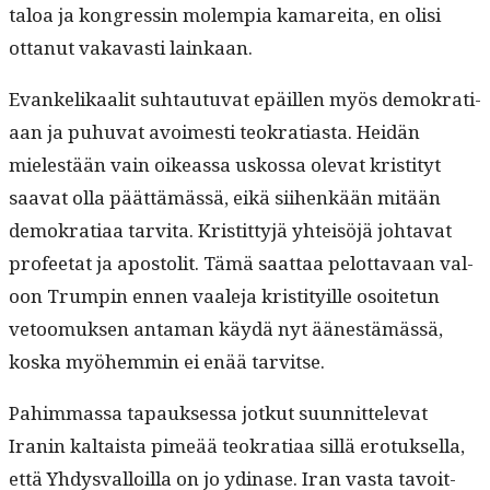
taloa ja kon­gressin molem­pia kamare­i­ta, en olisi
ottanut vakavasti lainkaan.
Evanke­likaalit suh­tau­tu­vat epäillen myös demokra­ti­
aan ja puhu­vat avoimesti teokra­ti­as­ta. Hei­dän
mielestään vain oike­as­sa uskos­sa ole­vat kris­ti­tyt
saa­vat olla päät­tämässä, eikä siihenkään mitään
demokra­ti­aa tarvi­ta. Kris­tit­tyjä yhteisöjä johta­vat
pro­fee­tat ja apos­tolit. Tämä saat­taa pelot­tavaan val­
oon Trumpin ennen vaale­ja kris­ti­ty­ille osoite­tun
vetoomuk­sen anta­man käy­dä nyt äänestämässä,
kos­ka myöhem­min ei enää tarvitse.
Pahim­mas­sa tapauk­ses­sa jotkut suun­nit­tel­e­vat
Iranin kaltaista pimeää teokra­ti­aa sil­lä ero­tuk­sel­la,
että Yhdys­val­loil­la on jo ydi­nase. Iran vas­ta tavoit­