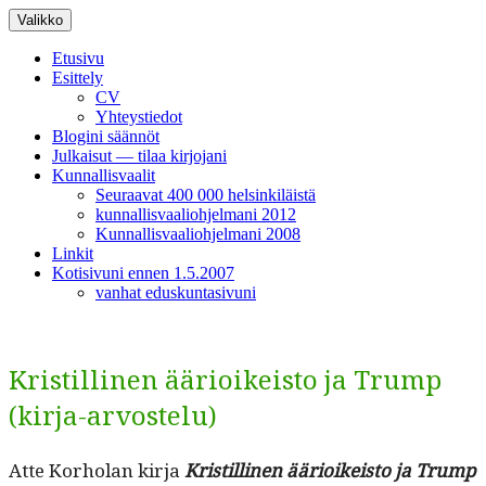
Siirry
Valikko
sisältöön
Etusivu
Esittely
CV
Yhteystiedot
Blogini säännöt
Julkaisut — tilaa kirjojani
Kunnallisvaalit
Seuraavat 400 000 helsinkiläistä
kunnallisvaaliohjelmani 2012
Kunnallisvaaliohjelmani 2008
Linkit
Kotisivuni ennen 1.5.2007
vanhat eduskuntasivuni
Kristillinen äärioikeisto ja Trump
(kirja-arvostelu)
Atte Korholan kir­ja
Kris­till­i­nen ääri­oikeis­to ja Trump