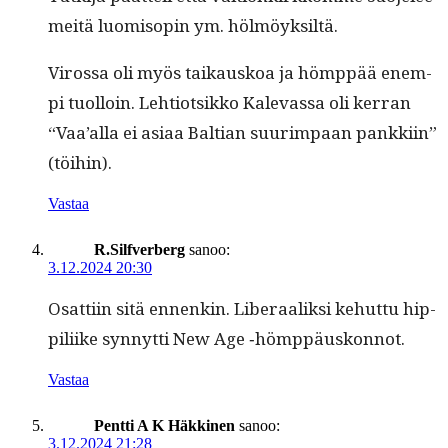
meitä luomisopin ym. hölmöyksiltä.
Virossa oli myös taikauskoa ja hömp­pää enem­
pi tuol­loin. Lehtiot­sikko Kalevas­sa oli ker­ran
“Vaa’al­la ei asi­aa Balt­ian suurim­paan pankki­in”
(töi­hin).
Vastaa
R.Silfverberg
sanoo:
3.12.2024 20:30
Osat­ti­in sitä ennenkin. Lib­er­aa­lik­si kehut­tu hip­
pili­ike syn­nyt­ti New Age ‑hömp­päuskon­not.
Vastaa
Pentti A K Häkkinen
sanoo:
3.12.2024 21:28