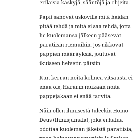
eri­laisia käskyjä, sään­töjä ja ohjeita.
Papit sanovat uskoville mitä hei­dän
pitää tehdä ja mitä ei saa tehdä, jot­ta
he kuole­mansa jäl­keen pää­sevät
parati­isin riemui­hin. Jos rikko­vat
pap­pi­en määräyk­siä, joutu­vat
ikuiseen hel­vetin pätsiin.
Kun ker­ran noi­ta kolmea vit­saus­ta ei
enää ole, Hararin mukaan noi­ta
pappe­jakaan ei enää tarvita.
Näin ollen ihmis­es­tä tuleekin Homo
Deus (Ihmisju­mala), joka ei halua
odot­taa kuole­man jäkeistä parati­isia,