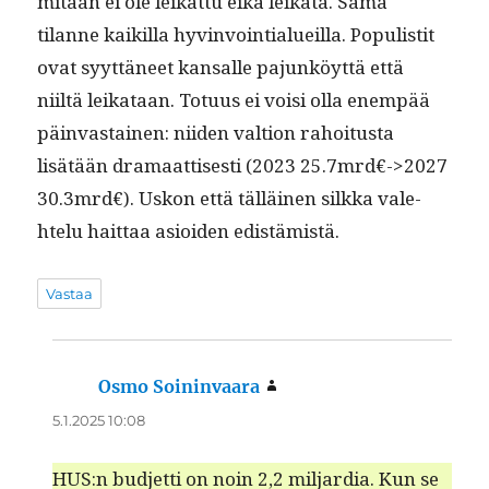
mitään ei ole leikat­tu eikä leika­ta. Sama
tilanne kaikil­la hyv­in­voin­tialueil­la. Pop­ulis­tit
ovat syyt­täneet kansalle pajunköyt­tä että
niiltä leikataan. Totu­us ei voisi olla enem­pää
päin­vas­tainen: niiden val­tion rahoi­tus­ta
lisätään dra­maat­tis­es­ti (2023 25.7mrd€->2027
30.3mrd€). Uskon että täl­läi­nen silk­ka vale­
htelu hait­taa asioiden edistämistä.
Vastaa
Osmo Soininvaara
sanoo:
5.1.2025 10:08
HUS:n bud­jet­ti on noin 2,2 mil­jar­dia. Kun se