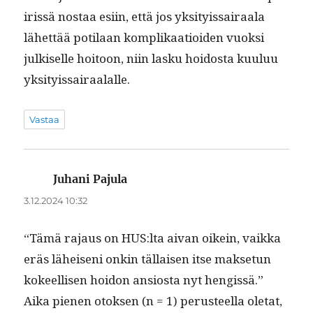
iris­sä nos­taa esi­in, että jos yksi­tyis­sairaala
lähet­tää poti­laan kom­p­likaa­tioiden vuok­si
julkiselle hoitoon, niin lasku hoi­dos­ta kuu­luu
yksityissairaalalle.
Vastaa
Juhani Pajula
sanoo:
3.12.2024 10:32
“Tämä rajaus on HUS:lta aivan oikein, vaik­ka
eräs läheiseni onkin täl­laisen itse mak­se­tun
kokeel­lisen hoidon ansios­ta nyt hengis­sä.”
Aika pienen otok­sen (n = 1) perus­teel­la ole­tat,