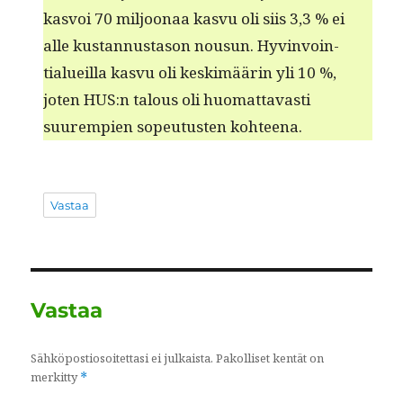
kasvoi 70 miljoon­aa kasvu oli siis 3,3 % ei
alle kus­tan­nus­ta­son nousun. Hyv­in­voin­
tialueil­la kasvu oli keskimäärin yli 10 %,
joten HUS:n talous oli huo­mat­tavasti
suurem­pi­en sopeu­tusten kohteena.
Vastaa
Vastaa
Sähköpostiosoitettasi ei julkaista.
Pakolliset kentät on
merkitty
*