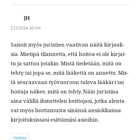
JH
sanoo:
2.12.2024 20:04
Sanoit myös juristien vaa­ti­van näitä kir­jauk­
sia. Mietipä tilan­net­ta, että hoitoa ei ole kir­jat­
tu ja sat­tuu jotakin. Mis­tä tiede­tään, mitä on
tehty tai jopa se, mitä lääket­tä on annet­tu. Mis­
tä seu­raavaan työvuoroon tule­va lääkäri tai
hoita­ja näkee, mitä on tehty. Näin juristi­na
aina välil­lä ihmette­len heit­to­jasi, jot­ka alen­ta­
vat myös luot­ta­mus­ta sinän­sä ansiokkaissa
kir­joituk­sis­sasi esit­tämi­isi asioihin.
Vastaa