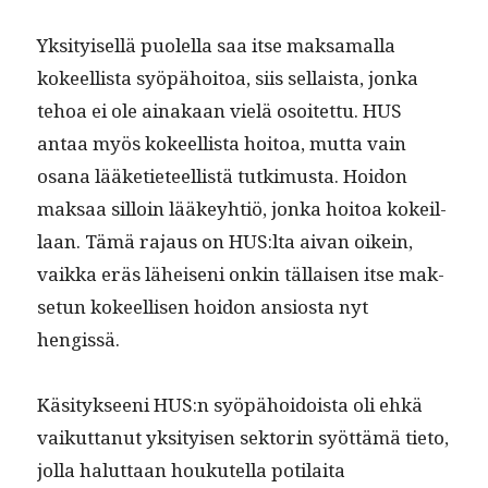
Yksi­tyisel­lä puolel­la saa itse mak­samal­la
kokeel­lista syöpähoitoa, siis sel­l­aista, jon­ka
tehoa ei ole ainakaan vielä osoitet­tu. HUS
antaa myös kokeel­lista hoitoa, mut­ta vain
osana lääketi­eteel­listä tutkimus­ta. Hoidon
mak­saa sil­loin lääkey­htiö, jon­ka hoitoa kokeil­
laan. Tämä rajaus on HUS:lta aivan oikein,
vaik­ka eräs läheiseni onkin täl­laisen itse mak­
se­tun kokeel­lisen hoidon ansios­ta nyt
hengissä.
Käsi­tyk­seeni HUS:n syöpähoidoista oli ehkä
vaikut­tanut yksi­tyisen sek­torin syöt­tämä tieto,
jol­la halut­taan houkutel­la poti­lai­ta