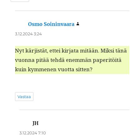
Osmo Soininvaara
sanoo:
3.12.2024 3:24
Nyt kär­jistät, ettei kir­ja­ta mitään. Mik­si tänä
vuon­na pitää tehdä enem­män paper­itöitä
kuin kymme­nen vuot­ta sitten?
Vastaa
JH
sanoo:
3.12.2024 7:10