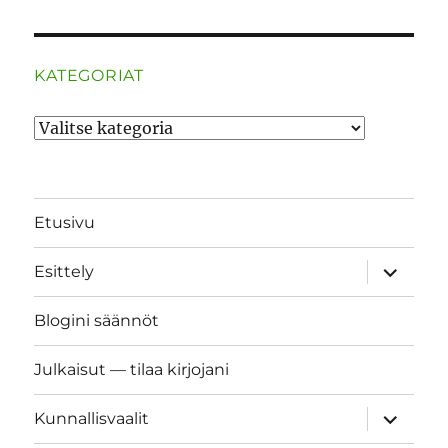
KATEGORIAT
Kategoriat
Etusivu
näytä
Esittely
alavalik
Blogini säännöt
Julkaisut — tilaa kirjojani
näytä
Kunnallisvaalit
alavalik