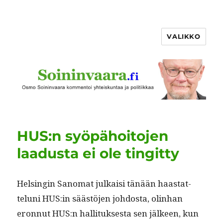
VALIKKO
HUS:n syöpähoitojen
laadusta ei ole tingitty
Helsin­gin Sanomat julka­isi tänään haas­tat­
telu­ni HUS:in säästö­jen joh­dos­ta, olin­han
eron­nut HUS:n hal­li­tuk­ses­ta sen jäl­keen, kun