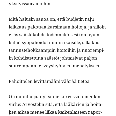
yksityissairaaloihin.
Mitä halusin sanoa on, että bud­jetin raju
leikkaus pakot­taa kar­si­maan hoito­ja, ja sil­loin
eräs säästöko­hde toden­näköis­es­ti on hyvin
kalli­it syöpähoidot min­un ikäisille, sil­lä kus­
tan­nuste­hokkaampi­in hoitoi­hin ja nuorem­pi­
in kohdis­tet­tuna säästöt johtaisi­vat paljon
suurem­paan ter­veyshyö­ty­jen menetykseen.
Pahoit­te­len levit­tämääni väärää tietoa.
Oli min­ul­ta jäänyt sinne kiireessä toinenkin
virhe: Arvostelin sitä, että lääkärien ja hoita­
jien aikaa menee liikaa kaiken­laiseen rapor­