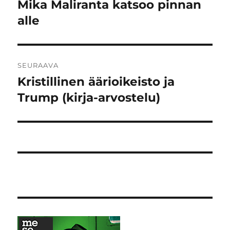
selaus
Mika Maliranta katsoo pinnan
Edellinen
artikkeli:
alle
SEURAAVA
Kristillinen äärioikeisto ja
Seuraava
artikkeli:
Trump (kirja-arvostelu)