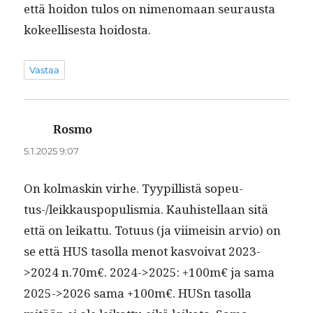
että hoidon tulos on nimeno­maan seu­raus­ta
kokeel­lis­es­ta hoidosta.
Vastaa
Rosmo
sanoo:
5.1.2025 9:07
On kol­maskin virhe. Tyyp­il­listä sopeu­
tus-/leikkaus­pop­ulis­mia. Kauhis­tel­laan sitä
että on leikat­tu. Totu­us (ja viimeisin arvio) on
se että HUS tasol­la menot kasvoivat 2023-
>2024 n.70m€. 2024->2025: +100m€ ja sama
2025->2026 sama +100m€. HUSn tasol­la