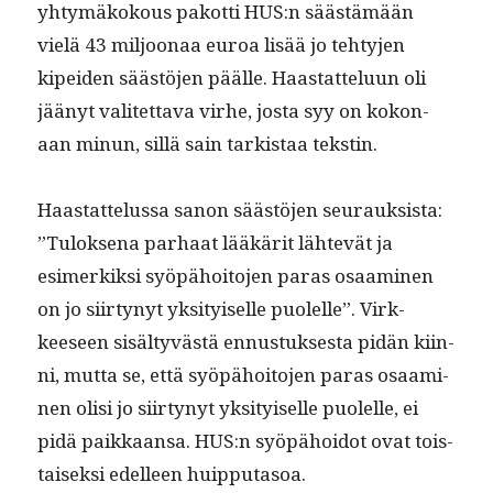
yhtymäkok­ous pakot­ti HUS:n säästämään
vielä 43 miljoon­aa euroa lisää jo tehty­jen
kipei­den säästö­jen päälle. Haas­tat­telu­un oli
jäänyt valitet­ta­va virhe, jos­ta syy on kokon­
aan min­un, sil­lä sain tark­istaa tekstin.
Haas­tat­telus­sa sanon säästö­jen seu­rauk­sista:
”Tulok­se­na parhaat lääkärit lähtevät ja
esimerkik­si syöpähoito­jen paras osaami­nen
on jo siir­tynyt yksi­tyiselle puolelle”. Virk­
keeseen sisäl­tyvästä ennus­tuk­ses­ta pidän kiin­
ni, mut­ta se, että syöpähoito­jen paras osaami­
nen olisi jo siir­tynyt yksi­tyiselle puolelle, ei
pidä paikkaansa. HUS:n syöpähoidot ovat tois­
taisek­si edelleen huipputasoa.