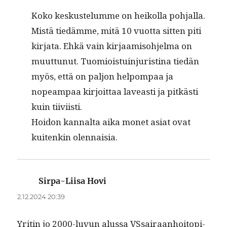
Koko keskustelumme on heikol­la poh­jal­la.
Mis­tä tiedämme, mitä 10 vuot­ta sit­ten piti
kir­ja­ta. Ehkä vain kir­jaamiso­hjel­ma on
muut­tunut. Tuomiois­tu­in­juristi­na tiedän
myös, että on paljon helpom­paa ja
nopeam­paa kir­joit­taa laveasti ja pitkästi
kuin tiiviisti.
Hoidon kannal­ta aika mon­et asi­at ovat
kuitenkin olennaisia.
Sirpa-Liisa Hovi
sanoo:
2.12.2024 20:39
Yritin jo 2000-luvun alus­sa VSsairaan­hoitopi­