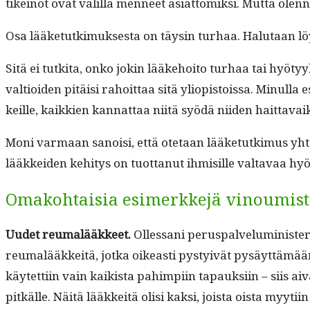
tikeinot ovat välil­lä men­neet asi­at­tomik­si. Mut­ta o
Osa lääke­tutkimuk­ses­ta on täysin turhaa. Halu­taan löy
Sitä ei tutki­ta, onko jokin lääke­hoito turhaa tai hyö­tyykö
val­tioiden pitäisi rahoit­taa sitä yliopis­tois­sa. Min­ul­
keille, kaikkien kan­nat­taa niitä syödä niiden hait­tavai
Moni var­maan sanoisi, että ote­taan lääke­tutkimus yhtei
lääkkei­den kehi­tys on tuot­tanut ihmisille val­tavaa hy
Omakohtaisia esimerkkejä vinoumis
Uudet reumalääk­keet.
Ollessani perus­palve­lu­min­is­t
reumalääkkeitä, jot­ka oikeasti pystyivät pysäyt­tämään 
käytet­ti­in vain kaik­ista pahimpi­in tapauk­si­in – siis 
pitkälle. Näitä lääkkeitä olisi kak­si, joista oista myyti­in