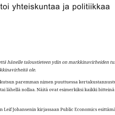
ttä hänelle talousti­eteen ydin on markki­navirhei­den tun
kki­navirheitä ole.
a kut­sun parem­man nimen puuttues­sa ker­takus­tan­nus­tuot
tai lähel­lä nol­laa. Näitä ovat esimerkik­si kaik­ki bit­teinä
n Leif Johans­enin kir­jas­saan Pub­lic Eco­nom­ics esit­tämä