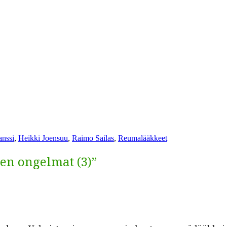
anssi
,
Heikki Joensuu
,
Raimo Sailas
,
Reumalääkkeet
ien ongelmat (3)”