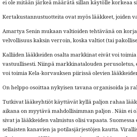
ei ole mitään järkeä määrätä sil­lan käytölle korkeaa sil
Ker­takus­tan­nus­tuot­tei­ta ovat myös lääk­keet, joiden v
Amartya Senin mukaan val­tioiden tehtävänä on kor­ja­ta 
velvol­lisu­us kaksin ver­roin, kos­ka val­tiot (tai pakol­
Kalli­iden lääkkei­den osalta markki­nat eivät voi toimia 
vas­tu­ullis­es­ti. Niin­pä markki­na­t­alouden peru­so­le­t
voi toimia Kela-kor­vauk­sen piiris­sä ole­vien lääkkei­de
On help­po osoit­taa nykyisen tavana organ­isoi­da ja r
Tutki­vat lääkey­htiöt käyt­tävät kyl­lä paljon rahaa lää
aikana on myytävä mah­dol­lisim­man paljon . Näin ei olisi,
si­vat ja lääkkei­den valmis­tus olisi vapaa­ta. Suomes­sa 
sel­l­ais­ten kanavien ja poti­lasjär­jestö­jen kaut­ta. Viral