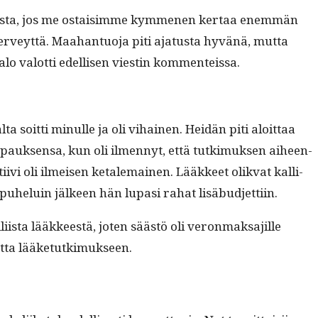
­nus­ta, jos me ostaisimme kymme­nen ker­taa enem­män
eyt­tä. Maa­han­tuo­ja piti aja­tus­ta hyvänä, mut­ta
a­lo val­ot­ti edel­lisen viestin kommenteissa.
ta soit­ti min­ulle ja oli vihainen. Hei­dän piti aloit­taa
pauk­sen­sa, kun oli ilmen­nyt, että tutkimuk­sen aiheen­
ivi oli ilmeisen ketale­mainen. Lääk­keet olik­vat kalli­
n puheluin jäl­keen hän lupasi rahat lisäbudjettiin.
­ista lääk­keestä, joten säästö oli veron­mak­sajille
tet­ta lääketutkimukseen.