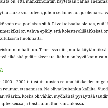
len­naista on, että markki­noin­ti­in käytetään rahaa enem
tää lääke sairauteen, johon sel­l­ainen on jo ole­mas­sa v
 vain osa poti­laista siitä. Ei voi toisaal­ta olet­taa, että l
la esimerkik­si on vah­va epäi­ly, että koles­tero­lilääkkeist
ku­tuk­sista huolimatta.
skun­nan hal­tu­un. Teo­ri­as­sa niin, mut­ta käytän­nössä 
ö­tyä eikä sitä pidä riskeer­a­ta. Rahan on hyvä kan­nustin
ta
eri 2000 – 2002 tutus­tu­in uusien reumalääkkei­den ongel­
reuman eten­e­misen. Ne oli­vat kuitenkin kalli­ita. Vuo­
aivan vääri­in, kos­ka oli vähän myöhäistä pysäyt­tää taudin
 apteekeis­sa ja toista annet­ti­in sairaaloissa.