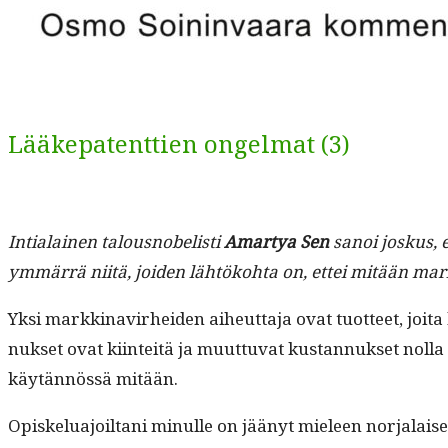
Lääkepatenttien ongelmat (3)
Intialainen talous­no­belisti
Amartya Sen
sanoi joskus, e
ymmär­rä niitä, joiden lähtöko­h­ta on, ettei mitään mar
Yksi markki­navirhei­den aiheut­ta­ja ovat tuot­teet, joi­t
nuk­set ovat kiin­teitä ja muut­tuvat kus­tan­nuk­set nol­la 
käytän­nössä mitään.
Opiskelu­a­joil­tani min­ulle on jäänyt mieleen nor­jalaise