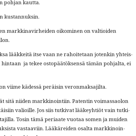
en poh­jan kautta.
kein kustannuksin.
vien markki­navirhei­den oikomi­nen on val­tioiden
llon.
mak­sa lääkkeitä itse vaan ne rahoite­taan jotenkin yhteis­
sen hin­taan ja tekee ostopäätök­sen­sä tämän poh­jal­ta, ei
a on viime kädessä peräisin veronmaksajilta.
t sitä niiden markki­noin­ti­in. Patentin voimas­saolon
­in valioille. Jos siis tutki­vat lääkey­htiöt vain tutk­i­
t­ta­jil­la. Tosin tämä peri­aate vuo­taa somen ja muiden
si­tuk­sista vas­taavi­in. Lääkärei­den osalta markki­noin­