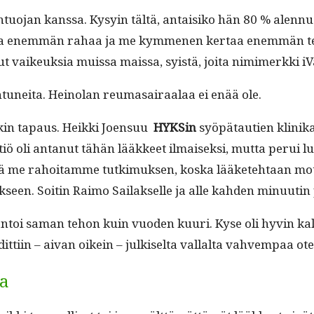
an­tuo­jan kanssa. Kysyin tältä, antaisiko hän 80 % alen
taa enem­män rahaa ja me kymme­nen ker­taa enem­män ter­v
t vaikeuk­sia muis­sa mais­sa, syistä, joi­ta nim­imerk­ki iV
n­tunei­ta. Heinolan reuma­sairaalaa ei enää ole.
kin tapaus. Heik­ki Joen­suu
HYKSin
syöpä­tau­tien klinikal
iö oli antanut tähän lääk­keet ilmaisek­si, mut­ta perui lu
ttä me rahoita­mme tutkimuk­sen, kos­ka lääkete­htaan moti­
k­seen. Soitin Raimo Sailak­selle ja alle kah­den min­uuti
i antoi saman tehon kuin vuo­den kuuri. Kyse oli hyvin kalli
dit­ti­in – aivan oikein – julkiselta val­lal­ta vahvem­paa o
aa