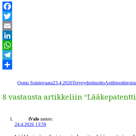
Facebook
Twitter
Email
LinkedIn
WhatsApp
Telegram
Kirjoittaja
Julkaistu
Kategoriat
Avainsanat
Share
Osmo Soininvaara
23.4.2026
Terveydenhuolto
Antibioottiresist
8 vastausta artikkeliin “Lääkepatentt
iValo
sanoo:
24.4.2026 13:59