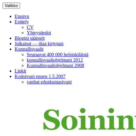
Siirry
Valikko
sisältöön
Etusivu
Esittely
CV
Yhteystiedot
Blogini säännöt
Julkaisut — tilaa kirjojani
Kunnallisvaalit
Seuraavat 400 000 helsinkiläistä
kunnallisvaaliohjelmani 2012
Kunnallisvaaliohjelmani 2008
Linkit
Kotisivuni ennen 1.5.2007
vanhat eduskuntasivuni