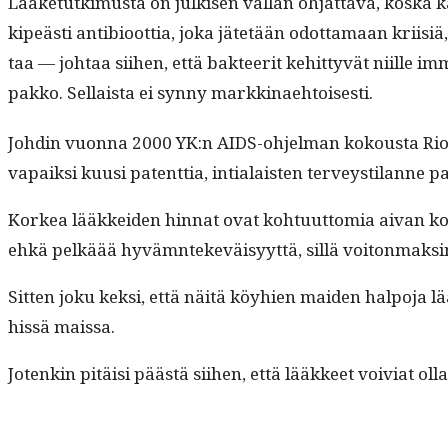
Lääke­tutkimus­ta on julkisen val­lan ohjat­ta­va, kos­ka kaik
kipeästi antibioot­tia, joka jätetään odot­ta­maan kri­isiä,
taa — johtaa siihen, että bak­teer­it kehit­tyvät niille im
pakko. Sel­l­aista ei syn­ny markkinaehtoisesti.
Johdin vuon­na 2000 YK:n AIDS-ohjel­man kok­ous­ta Rio de 
vapaik­si kuusi patent­tia, intialais­ten ter­veysti­lanne 
Korkea lääkkei­den hin­nat ovat kohtu­ut­to­mia aivan koh
ehkä pelkäää hyväm­n­tekeväisyyt­tä, sil­lä voiton­mak­si­m
Sit­ten joku kek­si, että näitä köy­hien maid­en halpo­
hissä maissa.
Jotenkin pitäisi päästä siihen, että lääk­keet voivi­at olla 