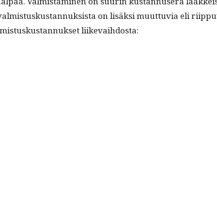
al­paa. Valmis­t­a­mi­nen on suurin kus­tan­nuserä lääkkeis­
sa valmis­tuskus­tan­nuk­sista on lisäk­si muut­tuvia eli ri
is­tuskus­tan­nuk­set liikevaihdosta: