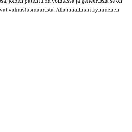
sä, joiden patent­ti on voimas­sa ja geneeris­siä se on
ip­pu­vat valmis­tus­määristä. Alla maail­man kymme­nen