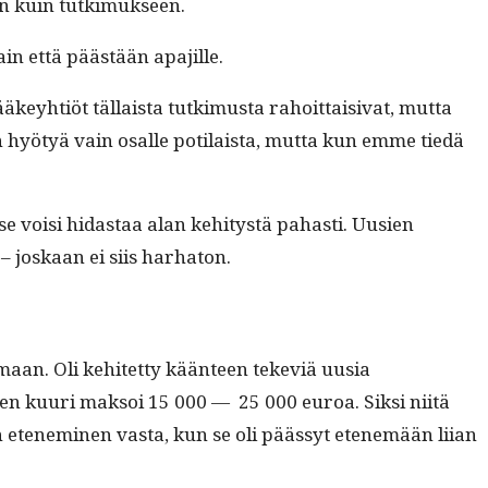
­män kuin tutkimukseen.
ain että päästään apajille.
ääkey­htiöt täl­laista tutkimus­ta rahoit­taisi­vat, mut­ta
ä on hyö­tyä vain osalle poti­laista, mut­ta kun emme tiedä
se voisi hidas­taa alan kehi­tys­tä pahasti. Uusien
 – joskaan ei siis harhaton.
maan. Oli kehitet­ty kään­teen teke­viä uusia
den kuuri mak­soi 15 000 — 25 000 euroa. Sik­si niitä
 eten­e­m­i­nen vas­ta, kun se oli päässyt eten­emään liian