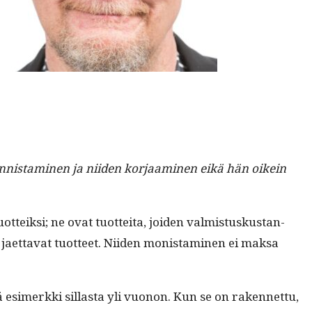
­nist­a­mi­nen ja niiden kor­jaami­nen eikä hän oikein
­teik­si; ne ovat tuot­tei­ta, joiden valmis­tuskus­tan­
 jaet­ta­vat tuot­teet. Niiden monist­a­mi­nen ei mak­sa
 esimerk­ki sil­las­ta yli vuonon. Kun se on raken­net­tu,