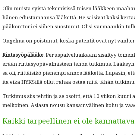
Olin muista syistä tekemi­sis­sä toisen lääk­keen maa­h
hänen edus­ta­maansa lääket­tä. He saisi­vat kak­si ker­
pääkont­tori ei siihen suos­tunut. Olisi var­maankin tul­lu
Ongel­ma on pois­tunut, kos­ka paten­tit ovat nyt van­he
Rin­ta­syöpälääke.
Perus­palvelu­aikaani sisäl­tyy toinen
erään rin­ta­syöpä­valmis­teen tehon tutkimus. Lääkey­ht
sa oli, riit­täisikö pienem­pi annos lääket­tä. Lupasin, e
ita eikä HYK­Sil­lä ollut rahaa ostaa niitä tähän tutkimu
Tutkimus siis tehti­in ja se osoit­ti, että 10 viikon kuur
melkoinen. Asi­as­ta nousu kan­sain­vä­li­nen kohu ja vaa­
Kaikki tarpeellinen ei ole kannattav