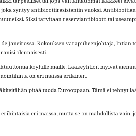
­ki tarpeel­liset tai jopa vält­tämät­tömät lääk­keet eivät ole
 joka syn­tyy antibioot­tire­sistentin vuok­si. Antibioot­tien
muuneik­si. Sik­si tarvi­taan reser­vian­tibioot­ti tai use­
Janeirossa. Kok­ouk­sen vara­puheen­jo­hta­ja, Int­ian ter­
paranisi olennaisesti.
tu­ut­to­mia köy­hille maille. Lääkey­htiöit myivät aiem­mi
oin­ti­hin­ta on eri mais­sa erilainen.
ja lääkkeitähän pitää tuo­da Euroop­paan. Tämä ei tehnyt 
eri­hin­taisia eri mais­sa, mut­ta se on mah­dol­lista vain, j