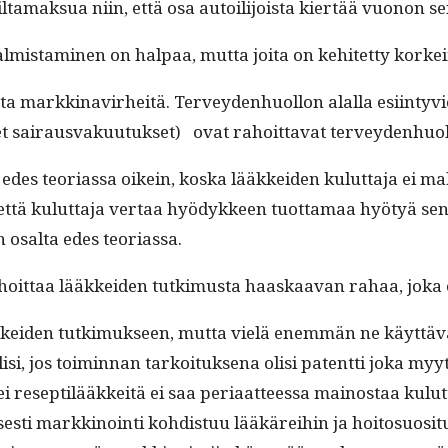
­ta­mak­sua niin, että osa autoil­i­joista kiertää vuonon s
almis­t­a­mi­nen on hal­paa, mut­ta joi­ta on kehitet­ty kor
markki­navirheitä. Ter­vey­den­huol­lon alal­la esi­in­ty
liset sairaus­vaku­u­tuk­set) ovat rahoit­ta­vat terveydenhuo
edes teo­ri­as­sa oikein, kos­ka lääkkei­den kulut­ta­ja ei 
us, että kulut­ta­ja ver­taa hyödyk­keen tuot­ta­maa hyö­tyä 
n osalta edes teoriassa.
ahoit­taa lääkkei­den tutkimus­ta haaskaa­van rahaa, jok
kkei­den tutkimuk­seen, mut­ta vielä enem­män ne käyt­tävä
 jos toimin­nan tarkoituk­se­na olisi patent­ti joka myytäisi
ei resep­tilääkkeitä ei saa peri­aat­teessa main­os­taa kulu
­lis­es­ti markki­noin­ti kohdis­tuu lääkärei­hin ja hoito­su­o