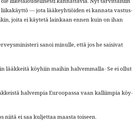
 liike­taloudel­lis­es­ti kan­nat­tavia. Nyt tarvit­taisi­in
 liikakäyt­tö — jota lääkey­htiöi­den ei kan­na­ta vas­tus­
ampikin, joi­ta ei käytetä lainkaan ennen kuin on ihan
veysmin­is­teri sanoi min­ulle, että jos he saisi­vat
n lääkkeitä köy­hi­in mai­hin halvem­mal­la- Se ei ollut
lääkkeistä halvem­pia Euroopas­sa vaan kalli­impia köy­
os niitä ei saa kul­jet­taa maas­ta toiseen.