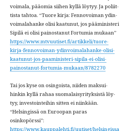
voimala, pääo­mia siihen kyl­lä löy­tyy. Ja poli­it­
tista tah­toa. “Tuore kir­ja: Fen­novoiman ydin­
voimala­hanke olisi kaatunut, jos päämin­is­teri
Sip­ilä ei olisi pain­os­tanut For­tu­mia mukaan”
https://www.mtvuutiset.fi/artikkeli/tuore-
kirja-fennovoiman-ydinvoimalahanke-olisi-
kaatunut-jos-paaministeri-sipila-ei-olisi-
painostanut-fortumia-mukaan/8782270
Tai jos kyse on osin­go­ista, niiden mak­sui­
hinkin kyl­lä rahaa suo­ma­laisyri­tyk­sistä löy­
tyy, investoin­tei­hin sit­ten ei niinkään.
“Helsingis­sä on Euroopan paras
osinkopörssi”:
https://www.kauppalehti.fi/uutiset/helsingissa