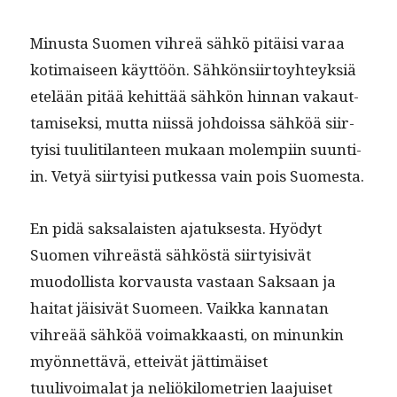
Minus­ta Suomen vihreä sähkö pitäisi varaa
koti­maiseen käyt­töön. Sähkön­si­ir­toy­hteyk­siä
etelään pitää kehit­tää sähkön hin­nan vakaut­
tamisek­si, mut­ta niis­sä johdois­sa sähköä siir­
ty­isi tuuli­ti­lanteen mukaan molem­pi­in suun­ti­
in. Vetyä siir­ty­isi putkessa vain pois Suomesta.
En pidä sak­salais­ten ajatuk­ses­ta. Hyödyt
Suomen vihreästä sähköstä siir­ty­i­sivät
muodol­lista kor­vaus­ta vas­taan Sak­saan ja
hai­tat jäi­sivät Suomeen. Vaik­ka kan­natan
vihreää sähköä voimakkaasti, on min­unkin
myön­net­tävä, etteivät jät­timäiset
tuulivoimalat ja neliök­ilo­me­trien laa­juiset