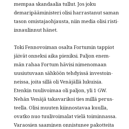
mem­paa skan­daalia tul­lut. Jos joku
demaripäämin­is­teri olisi har­ras­tanut saman
tason omis­ta­jao­h­jaus­ta, niin media olisi ris­ti­
in­naulin­nut hänet.
Toki Fen­novoiman osalta For­tu­min tap­pi­ot
jäivät onnek­si aika pieniksi. Paljon enem­
män rahaa For­tum hävisi nimeno­maan
uusi­u­tu­vaan sähköön tehdyis­sä investoin­
neis­sa, joi­ta sil­lä oli Venäjäl­lä lukuisia.
Etenkin tuulivoimaa oli paljon, yli 1 GW.
Nehän Venäjä takavarikoi ties mil­lä perus­
teel­la. Olisi muuten kiin­nos­tavaa kuul­la,
ovatko nuo tuulivoimalat vielä toimin­nas­sa.
Varaosien saami­nen onnis­tunee pakot­tei­ta