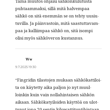
Tämä muu­tos ohjaisi sähkönku­lu­tus­ta
puh­taam­mak­si, sil­lä mitä halvem­paa
sähkö on sitä enem­män se on tehty uusi­u­
tuvil­la. Ja päin­vas­toin, mitä saas­tut­tavam­
paa ja kalli­im­paa sähkö on, sitä isom­pi
olisi myös sähköveron kustannus.
Ww
sanoo:
9.7.2025 19:30
“Fin­gridin tilas­to­jen mukaan sähkökat­tiloi­
ta on käytet­ty aika paljon jo nyt muul­
loinkin kuin vain nol­lahin­taisen sähkön
aikaan. Sähkökaty­iloiden käyt­töä on ulot­
tunut jopa 20 sentin kilo­wat­ti­tun­ti­hin­taan