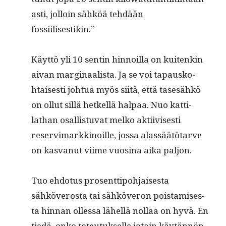
asti, jol­loin sähköä tehdään
fossiilisestikin.”
Käyt­tö yli 10 sentin hin­noil­la on kuitenkin
aivan mar­gin­aal­ista. Ja se voi tapausko­
htais­es­ti johtua myös siitä, että tasesähkö
on ollut sil­lä het­kel­lä hal­paa. Nuo kat­ti­
lathan osal­lis­tu­vat melko akti­ivis­es­ti
reservi­markki­noille, jos­sa alassäätö­tarve
on kas­vanut viime vuosi­na aika paljon.
Tuo ehdo­tus pros­ent­tipo­h­jais­es­ta
sähköveros­ta tai sähköveron pois­tamis­es­
ta hin­nan ollessa lähel­lä nol­laa on hyvä. En
tiedä, onko toteu­tuk­selle jotain käytän­nön