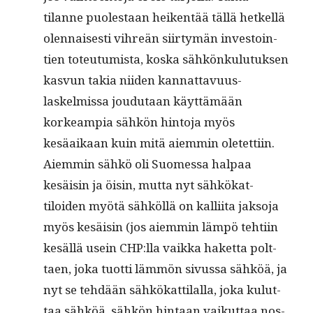
tilanne puolestaan heiken­tää täl­lä het­kel­lä
olen­nais­es­ti vihreän siir­tymän investoin­
tien toteu­tu­mista, kos­ka sähkönku­lu­tuk­sen
kasvun takia niiden kan­nat­tavu­us­
laskelmis­sa joudu­taan käyt­tämään
korkeampia sähkön hin­to­ja myös
kesäaikaan kuin mitä aiem­min oletet­ti­in.
Aiem­min sähkö oli Suomes­sa hal­paa
kesäisin ja öisin, mut­ta nyt sähkökat­
tiloiden myötä sähköl­lä on kalli­ita jak­so­ja
myös kesäisin (jos aiem­min läm­pö tehti­in
kesäl­lä usein CHP:lla vaik­ka haket­ta polt­
taen, joka tuot­ti läm­mön sivus­sa sähköä, ja
nyt se tehdään sähkökat­ti­lal­la, joka kulut­
taa sähköä, sähkön hin­taan vaikut­taa nos­