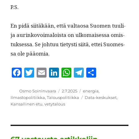
P.S.
En pidä siitäkään, että val­taosa Suomen tuuli-
ja aurinkovoimaloista on ulko­maises­sa omis­
tuk­ses­sa. Se johtuu tietysti siitä, ettei Suomes­
sa ole pääomia.
F
T
E
Li
W
T
S
a
w
m
n
h
el
h
c
it
ai
k
at
e
a
Kirjoittaja
Julkaistu
Kategoriat
Osmo Soininvaara
2.7.2025
energia
,
Avainsanat
Ilmastopolitiikka
,
Talouspolitiikka
Data-keskukset
,
e
te
l
e
s
g
re
Kansallinen etu
,
vetytalous
b
r
d
A
r
o
I
p
a
o
n
p
m