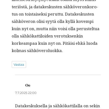
ter­iöstä, ja datakeskusten sähköveronko­ro­
tus on tois­taisek­si perut­tu. Datakeskusten
sähköveron olisi syytä olla kyl­lä kovem­pi
kuin nyt on, mut­ta niin voisi olla perustel­tua
olla sähkökat­tiloiden vero­tuk­senkin
korkeam­paa kuin nyt on. Pitäisi ehkä luo­da
kol­mas sähköveroluokka.
Vastaa
Oo
sanoo:
7.7.2025 22:00
Datakeskuk­sel­la ja sähkökat­ti­lal­la on sekin