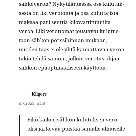
sähköveron? Nykyti­lanteessa osa kulu­tuk­
ses­ta on liki vero­ton­ta ja osa kulut­ta­jista
mak­saa pari sent­tiä kilo­wat­ti­tun­nil­ta
veroa. Liki verot­tomat jous­ta­vat kulu­tus­
taan sähkön pörssi­hin­nan mukaan,
muiden taas ei ole yhtä kan­nat­tavaa veron
takia tehdä samoin, jol­loin vero­tus ohjaa
sähkön epäop­ti­maaliseen käyttöön.
Kilgore
sanoo:
9.7.2025 15:08
Eikö kaiken sähkön kulu­tuk­sen vero
olisi järkevää pois­taa samalle alhaiselle