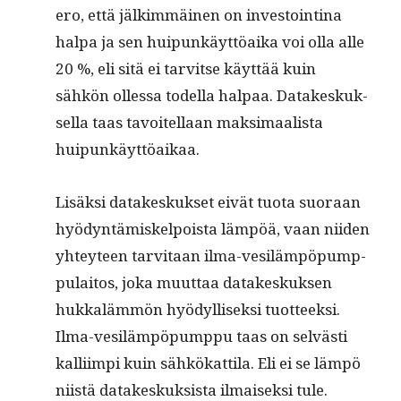
ero, että jälkim­mäi­nen on investointi­na
hal­pa ja sen huipunkäyt­töai­ka voi olla alle
20 %, eli sitä ei tarvitse käyt­tää kuin
sähkön ollessa todel­la hal­paa. Datakeskuk­
sel­la taas tavoitel­laan mak­si­maal­ista
huipunkäyttöaikaa.
Lisäk­si datakeskuk­set eivät tuo­ta suo­raan
hyö­dyn­tämiskelpoista läm­pöä, vaan niiden
yhtey­teen tarvi­taan ilma-vesiläm­pöpump­
pu­laitos, joka muut­taa datakeskuk­sen
hukkaläm­mön hyödyl­lisek­si tuot­teek­si.
Ilma-vesiläm­pöpump­pu taas on selvästi
kalli­impi kuin sähkökat­ti­la. Eli ei se läm­pö
niistä datakeskuk­sista ilmaisek­si tule.