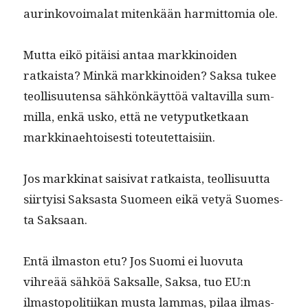
aurinkovoimalat mitenkään har­mit­to­mia ole.
Mut­ta eikö pitäisi antaa markki­noiden
ratkaista? Minkä markki­noiden? Sak­sa tukee
teol­lisuuten­sa sähkönkäyt­töä val­tavil­la sum­
mil­la, enkä usko, että ne vety­putketkaan
markki­nae­htois­es­ti toteutettaisiin.
Jos markki­nat saisi­vat ratkaista, teol­lisu­ut­ta
siir­ty­isi Sak­sas­ta Suomeen eikä vetyä Suomes­
ta Saksaan.
Entä ilmas­ton etu? Jos Suo­mi ei luovu­ta
vihreää sähköä Sak­salle, Sak­sa, tuo EU:n
ilmastopoli­ti­ikan mus­ta lam­mas, pilaa ilmas­