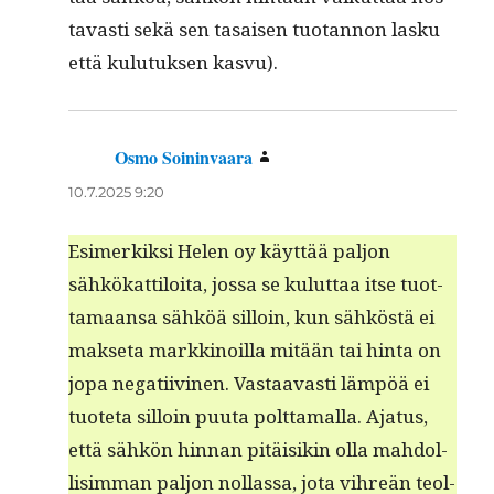
tavasti sekä sen tasaisen tuotan­non lasku
että kulu­tuk­sen kasvu).
Osmo Soininvaara
sanoo:
10.7.2025 9:20
Esimerkik­si Helen oy käyt­tää paljon
sähkökat­tiloi­ta, jos­sa se kulut­taa itse tuot­
ta­maansa sähköä sil­loin, kun sähköstä ei
mak­se­ta markki­noil­la mitään tai hin­ta on
jopa negati­ivi­nen. Vas­taavasti läm­pöä ei
tuote­ta sil­loin puu­ta polt­ta­mal­la. Aja­tus,
että sähkön hin­nan pitäisikin olla mah­dol­
lisim­man paljon nol­las­sa, jota vihreän teol­