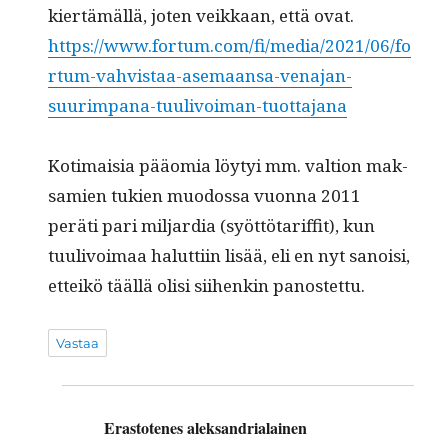
kiertämäl­lä, joten veikkaan, että ovat.
https://www.fortum.com/fi/media/2021/06/fo
rtum-vahvistaa-asemaansa-venajan-
suurimpana-tuulivoiman-tuottajana
Koti­maisia pääo­mia löy­tyi mm. val­tion mak­
samien tukien muo­dos­sa vuon­na 2011
peräti pari mil­jar­dia (syöt­tö­tar­if­fit), kun
tuulivoimaa halut­ti­in lisää, eli en nyt sanoisi,
etteikö tääl­lä olisi siihenkin panostettu.
Vastaa
Erastotenes aleksandrialainen
sanoo: