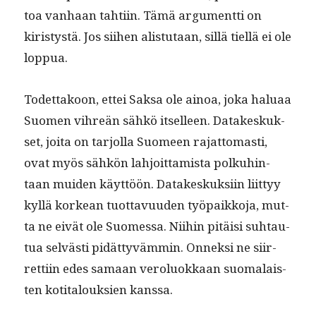
toa van­haan tahti­in. Tämä argu­ment­ti on
kiristys­tä. Jos siihen alis­tu­taan, sil­lä tiel­lä ei ole
loppua.
Todet­takoon, ettei Sak­sa ole ain­oa, joka halu­aa
Suomen vihreän sähkö itselleen. Datakeskuk­
set, joi­ta on tar­jol­la Suomeen rajat­tomasti,
ovat myös sähkön lahjoit­tamista polkuhin­
taan muiden käyt­töön. Datakeskuk­si­in liit­tyy
kyl­lä korkean tuot­tavu­u­den työ­paikko­ja, mut­
ta ne eivät ole Suomes­sa. Niihin pitäisi suh­tau­
tua selvästi pidät­tyväm­min. Onnek­si ne siir­
ret­ti­in edes samaan verolu­okkaan suo­ma­lais­
ten koti­talouk­sien kanssa.