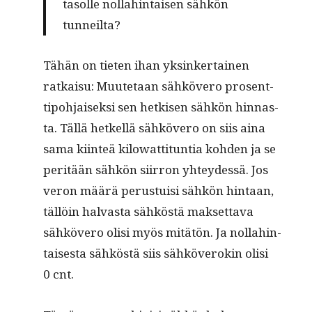
tasolle nol­lahin­taisen sähkön
tunneilta?
Tähän on tieten ihan yksinker­tainen
ratkaisu: Muute­taan sähkövero pros­ent­
tipo­h­jaisek­si sen het­kisen sähkön hin­nas­
ta. Täl­lä het­kel­lä sähkövero on siis aina
sama kiin­teä kilo­wat­ti­tun­tia kohden ja se
per­itään sähkön siir­ron yhtey­dessä. Jos
veron määrä perus­tu­isi sähkön hin­taan,
täl­löin hal­vas­ta sähköstä mak­set­ta­va
sähkövero olisi myös mitätön. Ja nol­lahin­
tais­es­ta sähköstä siis sähköverokin olisi
0 cnt.