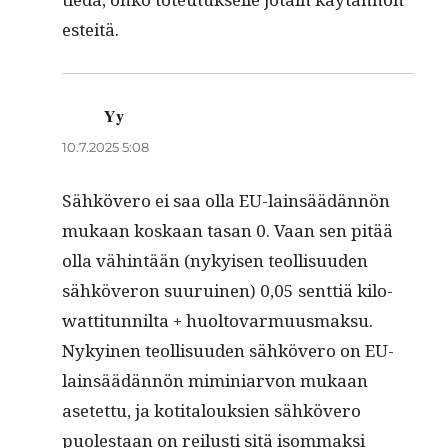
esteitä.
Yy
sanoo:
10.7.2025 5:08
Sähkövero ei saa olla EU-lain­säädän­nön
mukaan koskaan tasan 0. Vaan sen pitää
olla vähin­tään (nykyisen teol­lisu­u­den
sähköveron suu­ru­inen) 0,05 sent­tiä kilo­
wat­ti­tun­nil­ta + huolto­var­muus­mak­su.
Nykyi­nen teol­lisu­u­den sähkövero on EU-
lain­säädän­nön miminiar­von mukaan
asetet­tu, ja koti­talouk­sien sähkövero
puolestaan on reilusti sitä isom­mak­si