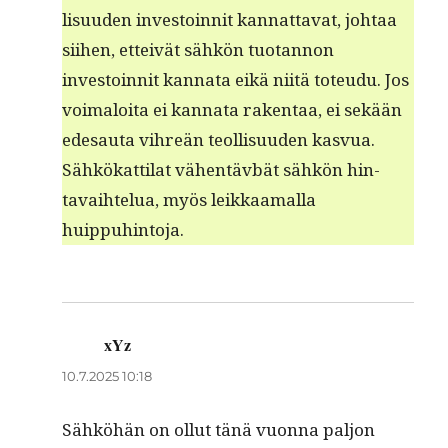
lisu­u­den investoin­nit kan­nat­ta­vat, johtaa
siihen, etteivät sähkön tuotan­non
investoin­nit kan­na­ta eikä niitä toteudu. Jos
voimaloi­ta ei kan­na­ta rak­en­taa, ei sekään
edesauta vihreän teol­lisu­u­den kasvua.
Sähkökat­ti­lat vähen­tävbät sähkön hin­
tavai­htelua, myös leikkaa­mal­la
huippuhintoja.
xYz
sanoo:
10.7.2025 10:18
Sähköhän on ollut tänä vuon­na paljon