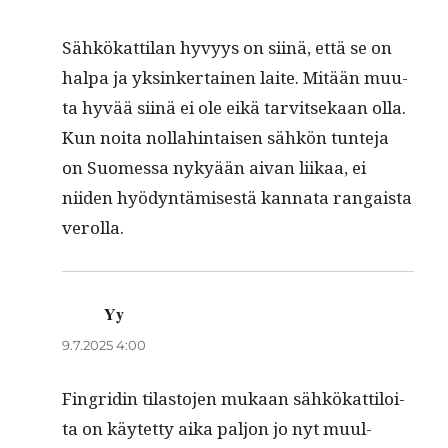
Sähkökat­ti­lan hyvyys on siinä, että se on
hal­pa ja yksinker­tainen laite. Mitään muu­
ta hyvää siinä ei ole eikä tarvit­sekaan olla.
Kun noi­ta nol­lahin­taisen sähkön tun­te­ja
on Suomes­sa nykyään aivan liikaa, ei
niiden hyö­dyn­tämis­es­tä kan­na­ta ran­gaista
verolla.
Yy
sanoo:
9.7.2025 4:00
Fin­gridin tilas­to­jen mukaan sähkökat­tiloi­
ta on käytet­ty aika paljon jo nyt muul­