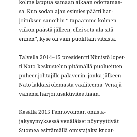
kolme lap­pua samaan aikaan odot­ta­mas­
sa. Kun sodan ajan esimies päät­ti har­
joituk­sen sanoi­hin “Tapaamme kol­men
viikon päästä jälleen, ellei sota ala sitä
ennen”, kyse oli vain puolit­tain vitsistä.
Talvel­la 2014–15 pres­i­dent­ti Niin­istö lopet­
ti Nato-keskustelun pitämäl­lä puolueit­ten
puheen­jo­hta­jille palaverin, jon­ka jäl­keen
Nato lakkasi ole­mas­ta vaali­teema. Venäjä
vähen­si harjoitusaktiviteettiaan.
Kesäl­lä 2015 Fen­novoiman omis­ta­
jakysymyk­sessä venäläiset nöyryyt­tivät
Suomea esit­tämäl­lä omis­ta­jak­si kroa­t­