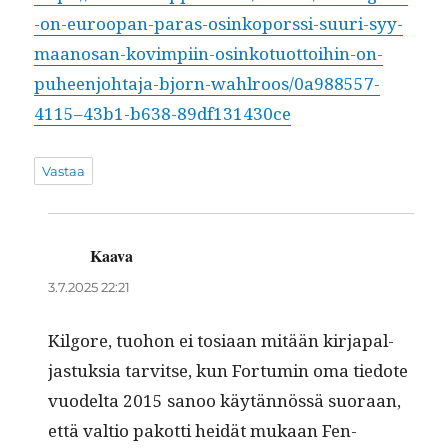
-on-euroopan-paras-osinkoporssi-suuri-syy-
maanosan-kovimpiin-osinkotuottoihin-on-
puheenjohtaja-bjorn-wahlroos/0a988557-
4115–43b1-b638-89df131430ce
Vastaa
Kaava
sanoo:
3.7.2025 22:21
Kil­go­re, tuo­hon ei tosi­aan mitään kir­japal­
jas­tuk­sia tarvitse, kun For­tu­min oma tiedote
vuodelta 2015 sanoo käytän­nössä suo­raan,
että val­tio pakot­ti hei­dät mukaan Fen­