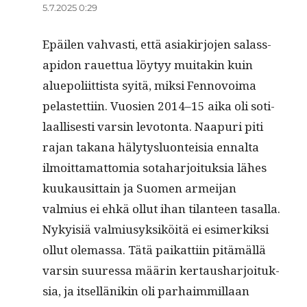
5.7.2025 0:29
Epäilen vah­vasti, että asi­akir­jo­jen salas­s­
api­don rauet­tua löy­tyy muitakin kuin
alue­poli­it­tista syitä, mik­si Fen­novoima
pelastet­ti­in. Vuosien 2014–15 aika oli soti­
laal­lis­es­ti varsin lev­o­ton­ta. Naa­puri piti
rajan takana häly­tys­lu­on­teisia ennal­ta
ilmoit­ta­mat­to­mia sota­har­joituk­sia läh­es
kuukausit­tain ja Suomen armei­jan
valmius ei ehkä ollut ihan tilanteen tasal­la.
Nyky­isiä valmiusyk­siköitä ei esimerkik­si
ollut ole­mas­sa. Tätä paikat­ti­in pitämäl­lä
varsin suures­sa määrin ker­taushar­joituk­
sia, ja itsel­länikin oli parhaim­mil­laan