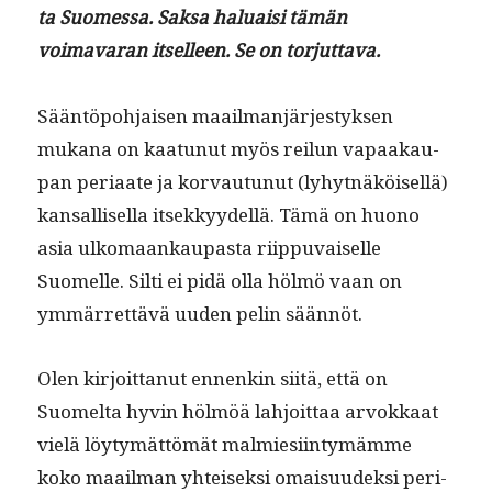
ta Suomes­sa. Sak­sa halu­aisi tämän
voimavaran itselleen. Se on torjuttava.
Sään­töpo­h­jaisen maail­man­järjestyk­sen
mukana on kaatunut myös reilun vapaakau­
pan peri­aate ja kor­vau­tunut (lyhyt­näköisel­lä)
kansal­lisel­la itsekkyy­del­lä. Tämä on huono
asia ulko­maankau­pas­ta riip­pu­vaiselle
Suomelle. Silti ei pidä olla hölmö vaan on
ymmär­ret­tävä uuden pelin säännöt.
Olen kir­joit­tanut ennenkin siitä, että on
Suomelta hyvin hölmöä lahjoit­taa arvokkaat
vielä löy­tymät­tömät malmiesi­in­tymämme
koko maail­man yhteisek­si omaisu­udek­si peri­