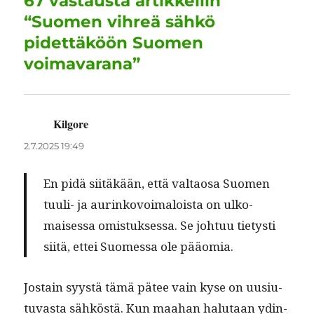
67 vastausta artikkeliin
k
“Suomen vihreä sähkö
pidettäköön Suomen
voimavarana”
Kilgore
sanoo:
2.7.2025 19:49
En pidä siitäkään, että val­taosa Suomen
tuuli- ja aurinkovoimaloista on ulko­
maises­sa omis­tuk­ses­sa. Se johtuu tietysti
siitä, ettei Suomes­sa ole pääomia.
Jostain syys­tä tämä pätee vain kyse on uusi­u­
tu­vas­ta sähköstä. Kun maa­han halu­taan ydin­