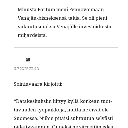
Minus­ta For­tum meni Fen­novoimaan
Venäjän-bis­nek­sen­sä takia. Se oli pieni
vaku­u­tus­mak­su Venäjälle investoiduista
miljardeista.
ää
sanoo:
6.7.2025 23:40
Soin­in­vaara kirjoitti:
“Datakeskuk­si­in liit­tyy kyl­lä korkean tuot­
tavu­u­den työ­paikko­ja, mut­ta ne eivät ole
Suomes­sa. Niihin pitäisi suh­tau­tua selvästi
pidät­tyväm­min. Onnek­si ne siir­ret­ti­in edes