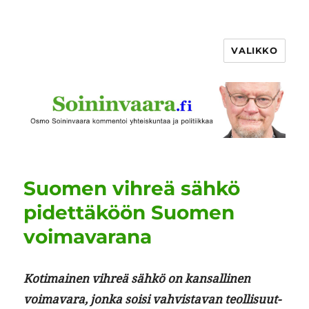
VALIKKO
Suomen vihreä sähkö
pidettäköön Suomen
voimavarana
Koti­mainen vihreä sähkö on kansalli­nen
voimavara, jon­ka soisi vahvis­ta­van teol­lisu­ut­