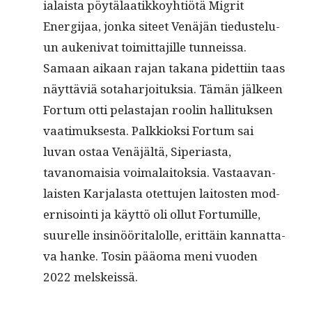
ialaista pöytälaatikkoy­htiötä Migrit
Energi­jaa, jon­ka siteet Venäjän tiedustelu­
un aukeni­vat toimit­ta­jille tun­neis­sa.
Samaan aikaan rajan takana pidet­ti­in taas
näyt­täviä sota­har­joituk­sia. Tämän jäl­keen
For­tum otti pelas­ta­jan roolin hal­li­tuk­sen
vaa­timuk­ses­ta. Palkkiok­si For­tum sai
luvan ostaa Venäjältä, Siperi­as­ta,
tavanomaisia voimalaitok­sia. Vas­taa­van­
lais­ten Kar­jalas­ta otet­tu­jen laitosten mod­
ernisoin­ti ja käyt­tö oli ollut For­tu­mille,
suurelle insinööri­talolle, erit­täin kan­nat­ta­
va han­ke. Tosin pääo­ma meni vuo­den
2022 melskeissä.