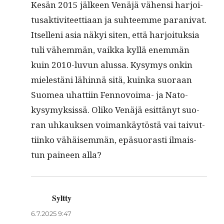
Kesän 2015 jäl­keen Venäjä vähen­si har­joi­
tusak­tivi­teet­ti­aan ja suh­teemme parani­vat.
Itsel­leni asia näkyi siten, että har­joituk­sia
tuli vähem­män, vaik­ka kyl­lä enem­män
kuin 2010-luvun alus­sa. Kysymys onkin
mielestäni lähin­nä sitä, kuin­ka suo­raan
Suomea uhat­ti­in Fen­novoima- ja Nato-
kysymyk­sis­sä. Oliko Venäjä esit­tänyt suo­
ran uhkauk­sen voimankäytöstä vai taivut­
ti­inko vähäisem­män, epä­suo­rasti ilmais­
tun paineen alla?
Syltty
sanoo:
6.7.2025 9:47