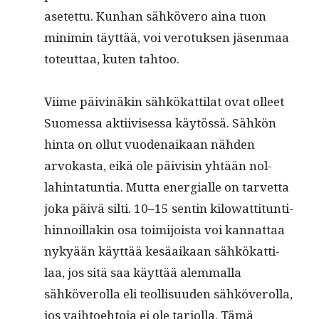
asetet­tu. Kun­han sähkövero aina tuon
min­imin täyt­tää, voi vero­tuk­sen jäsen­maa
toteut­taa, kuten tahtoo.
Viime päiv­inäkin sähkökat­ti­lat ovat olleet
Suomes­sa akti­ivises­sa käytössä. Sähkön
hin­ta on ollut vuo­de­naikaan näh­den
arvokas­ta, eikä ole päivisin yhtään nol­
lahin­tatun­tia. Mut­ta ener­gialle on tarvet­ta
joka päivä silti. 10–15 sentin kilo­wat­ti­tun­ti­
hin­noil­lakin osa toim­i­joista voi kan­nat­taa
nykyään käyt­tää kesäaikaan sähkökat­ti­
laa, jos sitä saa käyt­tää alem­mal­la
sähköverol­la eli teol­lisu­u­den sähköverol­la,
jos vai­h­toe­hto­ja ei ole tar­jol­la. Tämä