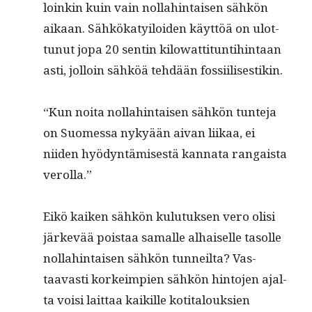
loinkin kuin vain nol­lahin­taisen sähkön
aikaan. Sähkökaty­iloiden käyt­töä on ulot­
tunut jopa 20 sentin kilo­wat­ti­tun­ti­hin­taan
asti, jol­loin sähköä tehdään fossiilisestikin.
“Kun noi­ta nol­lahin­taisen sähkön tun­te­ja
on Suomes­sa nykyään aivan liikaa, ei
niiden hyö­dyn­tämis­es­tä kan­na­ta ran­gaista
verolla.”
Eikö kaiken sähkön kulu­tuk­sen vero olisi
järkevää pois­taa samalle alhaiselle tasolle
nol­lahin­taisen sähkön tun­neil­ta? Vas­
taavasti korkeimpi­en sähkön hin­to­jen ajal­
ta voisi lait­taa kaikille koti­talouk­sien