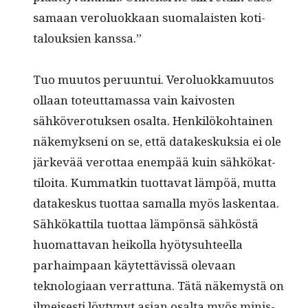
samaan verolu­okkaan suo­ma­lais­ten koti­
talouk­sien kanssa.”
Tuo muu­tos peru­un­tui. Verolu­okka­muu­tos
ollaan toteut­ta­mas­sa vain kaivosten
sähkövero­tuk­sen osalta. Henkilöko­htainen
näke­myk­seni on se, että datakeskuk­sia ei ole
järkevää verot­taa enem­pää kuin sähkökat­
tiloi­ta. Kum­matkin tuot­ta­vat läm­pöä, mut­ta
datakeskus tuot­taa samal­la myös lasken­taa.
Sähkökat­ti­la tuot­taa läm­pön­sä sähköstä
huo­mat­ta­van heikol­la hyö­ty­suh­teel­la
parhaim­paan käytet­tävis­sä ole­vaan
teknolo­giaan ver­rat­tuna. Tätä näke­mys­tä on
ilmeis­es­ti löy­tynyt asian osalta myös min­is­