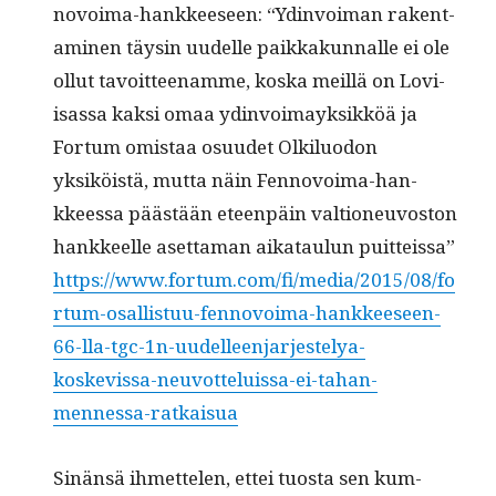
novoima-han­kkeeseen: “Ydin­voiman rak­en­t­
a­mi­nen täysin uudelle paikkakun­nalle ei ole
ollut tavoit­teenamme, kos­ka meil­lä on Lovi­
isas­sa kak­si omaa ydin­voimayk­sikköä ja
For­tum omis­taa osu­udet Olk­ilu­odon
yksiköistä, mut­ta näin Fen­novoima-han­
kkeessa päästään eteen­päin val­tioneu­vos­ton
han­kkeelle aset­ta­man aikataulun puit­teis­sa”
https://www.fortum.com/fi/media/2015/08/fo
rtum-osallistuu-fennovoima-hankkeeseen-
66-lla-tgc-1n-uudelleenjarjestelya-
koskevissa-neuvotteluissa-ei-tahan-
mennessa-ratkaisua
Sinän­sä ihmette­len, ettei tuos­ta sen kum­