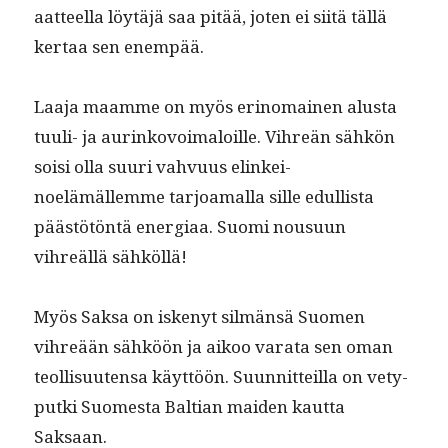
aat­teel­la löytäjä saa pitää, joten ei siitä täl­lä
ker­taa sen enempää.
Laa­ja maamme on myös eri­no­mainen alus­ta
tuuli- ja aurinkovoimaloille. Vihreän sähkön
soisi olla suuri vahvu­us elinkei­
noelämällemme tar­joa­mal­la sille edullista
päästötön­tä ener­giaa. Suo­mi nousu­un
vihreäl­lä sähköllä!
Myös Sak­sa on iskenyt silmän­sä Suomen
vihreään sähköön ja aikoo vara­ta sen oman
teol­lisuuten­sa käyt­töön. Suun­nit­teil­la on vety­
put­ki Suomes­ta Balt­ian maid­en kaut­ta
Saksaan.