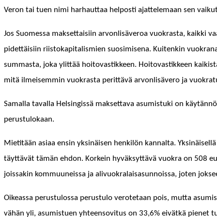
Veron tai tuen nimi harhaut­taa hel­posti ajat­tele­maan sen vaiku­
Jos Suomes­sa mak­set­taisi­in arvon­lisäveroa vuokras­ta, kaik­ki vaa
pidet­täisi­in riis­tokap­i­tal­is­mien suosimise­na. Kuitenkin vuokr
sum­mas­ta, joka ylit­tää hoito­vastik­keen. Hoito­vastik­keen kaik
mitä ilmeisem­min vuokras­ta perit­tävä arvon­lisävero ja vuokrat­u­
Samal­la taval­la Helsingis­sä mak­set­ta­va asum­is­tu­ki on käytän­
perustulokaan.
Mietitään asi­aa ensin yksinäisen henkilön kannal­ta. Yksinäisel­lä 
täyt­tävät tämän ehdon. Korkein hyväksyt­tävä vuokra on 508 euroa ku
jois­sakin kom­muuneis­sa ja alivuokralaisas­un­nois­sa, joten jok­s
Oike­as­sa perus­tu­los­sa perus­tu­lo verote­taan pois, mut­ta asum­is
vähän yli, asum­istuen yhteenso­vi­tus on 33,6% eivätkä pienet tu