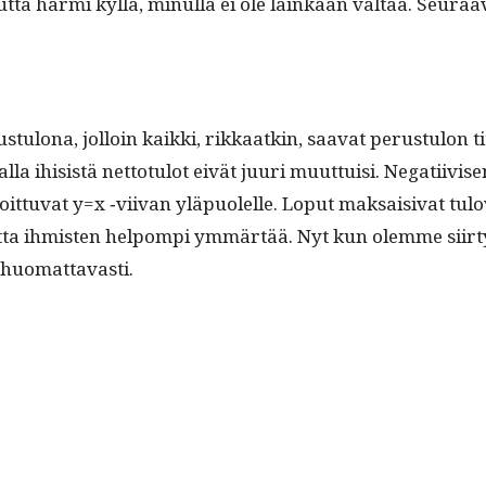
mut­ta har­mi kyl­lä, min­ul­la ei ole lainkaan val­taa. Seu­raa
­tu­lona, jol­loin kaik­ki, rikkaatkin, saa­vat perus­tu­lon 
l­la ihi­sistä net­to­tu­lot eivät juuri muut­tuisi. Negati­iv
­sa sijoit­tuvat y=x ‑viivan yläpuolelle. Lop­ut mak­saisi­va
ta ihmis­ten helpom­pi ymmärtää. Nyt kun olemme siir­tyne
t huomattavasti.