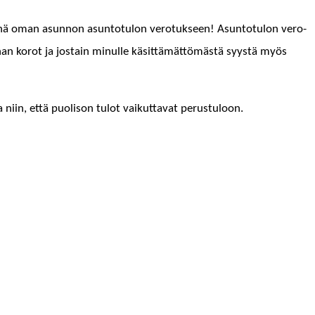
tynä oman asun­non asun­to­tu­lon vero­tuk­seen! Asun­to­tu­lon vero­
nan korot ja jostain min­ulle käsit­tämät­tömästä syys­tä myös
a niin, että puoli­son tulot vaikut­ta­vat perustuloon.