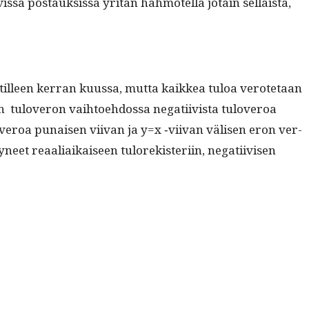
vis­sa postauk­sis­sa yritän hah­motel­la jotain sel­l­aista,
tit­illeen ker­ran kuus­sa, mut­ta kaikkea tuloa verote­taan
isen tuloveron vai­h­toe­hdos­sa negati­ivista tuloveroa
t tuloveroa punaisen viivan ja y=x ‑viivan välisen eron ver­
et reaali­aikaiseen tulorek­isteri­in, negati­ivisen