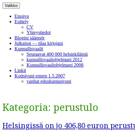
Siirry
Valikko
sisältöön
Etusivu
Esittely
CV
Yhteystiedot
Blogini säännöt
Julkaisut — tilaa kirjojani
Kunnallisvaalit
Seuraavat 400 000 helsinkiläistä
kunnallisvaaliohjelmani 2012
Kunnallisvaaliohjelmani 2008
Linkit
Kotisivuni ennen 1.5.2007
vanhat eduskuntasivuni
Kategoria:
perustulo
Helsingissä on jo 406,80 euron perust