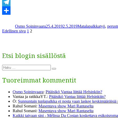
WhatsApp
Telegram
Kirjoittaja
Julkaistu
Kategoriat
Share
Osmo Soininvaara
25.4.2019
2.5.2019
Matalapalkkatyö
,
perust
Artikkelien
Sivu
Sivu
Edellinen sivu
1
2
sivutus
Etsi blogin sisällöstä
Etsi:
Haku
Tuoreimmat kommentit
Osmo Soininvaara
:
Pitäisikö Vantaa liittää Helsinkiin?
Vantaa ja ratikkaYT.
:
Pitäisikö Vantaa liittää Helsinkiin?
Ö
:
Sunnuntain tuplapalkka ei nosta vaan laskee keskimääräisiä
Rahul Somani
:
Masentava show Mari Rantaselta
Rahul Somani
:
Masentava show Mari Rantaselta
Kaikki taivaan sini - Mélissa Da Costan koskettava esikoisromaa