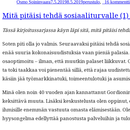
Osmo Soininvaara
7.5.2019
8.5.2019
perustulo
,
_
16 kommentti
Mitä pitäisi tehdä sosiaaliturvalle (1
Tässä kir­joi­tus­sar­jas­sa käyn läpi sitä, mitä pitäisi teh
Soten piti olla jo valmis. Seu­raavak­si pitäisi tehdä sosi
enää suuria kokon­aisu­ud­is­tuk­sia vaan pieniä pala­sia. 
osaop­ti­moitu – ilman, että muutkin palaset liikku­vat. O
ta toki taakkaa voi pienen­tää sil­lä, että rajaa uud­is­tet­
käsi­in jää työ­markki­natu­ki, toimeen­tu­lo­tu­ki ja asum­
Minä olen noin 40 vuo­den ajan kan­nat­tanut Gor­dion­in s
kek­sit­tävä muu­ta. Lisäk­si keskustelus­ta olen oppin­ut,
ihmisille enem­män vas­tu­u­ta omas­ta elämis­es­tään. O
hyysongel­ma edel­lyt­tää panos­tus­ta palvelui­hin ja tulon