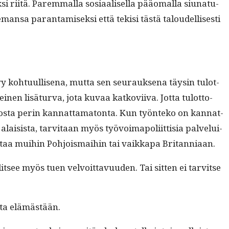
riitä. Parem­mal­la sosi­aalisel­la pääo­ma­l­la siu­na­tu­
nsa paran­tamisek­si että tek­isi tästä taloudel­lis­es­ti
yy kohtu­ullise­na, mut­ta sen seu­rauk­se­na täysin tulot­
en lisä­tur­va, jota kuvaa katkovi­i­va. Jot­ta tulot­to­
teosta perin kan­nat­tam­a­ton­ta. Kun työn­teko on kan­nat­
 alai­sista, tarvi­taan myös työvoimapoli­it­tisia palvelui­
r­taa mui­hin Pohjo­is­mai­hin tai vaikka­pa Britanniaan.
it­see myös tuen velvoit­tavu­u­den. Tai sit­ten ei tarvitse
s­ta elämästään.