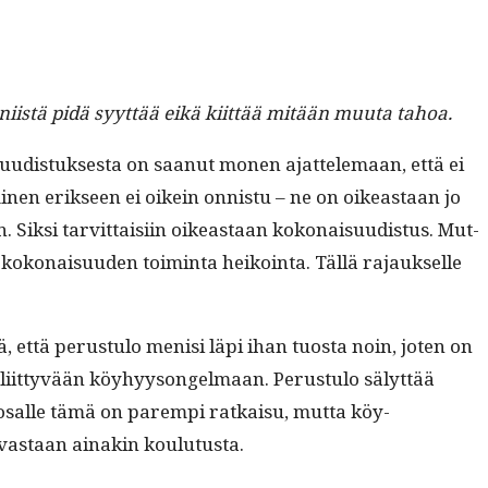
ikä niistä pidä syyt­tää eikä kiit­tää mitään muu­ta tahoa.
-uud­is­tuk­ses­ta on saanut mon­en ajat­tele­maan, että ei
­nen erik­seen ei oikein onnis­tu – ne on oikeas­t­aan jo
­si tarvit­taisi­in oikeas­t­aan kokon­aisu­ud­is­tus. Mut­
a kokon­aisu­u­den toim­inta heikoin­ta. Täl­lä rajauk­selle
, että perus­tu­lo menisi läpi ihan tuos­ta noin, joten on
 liit­tyvään köy­hyysongel­maan. Perus­tu­lo sälyt­tää
e osalle tämä on parem­pi ratkaisu, mut­ta köy­
taa vas­taan ainakin koulutusta.