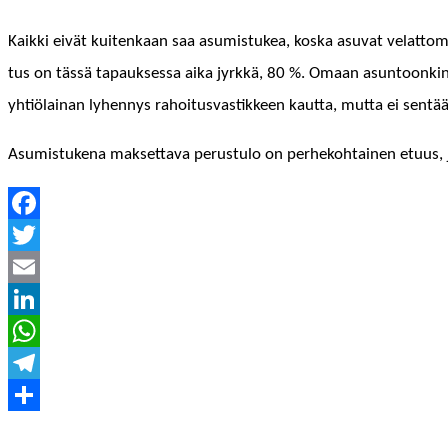
Kaik­ki eivät kuitenkaan saa asum­is­tukea, kos­ka asu­vat velat­toma
tus on tässä tapauk­ses­sa aika jyrkkä, 80 %. Omaan asun­toonkin k
yhtiölainan lyhen­nys rahoi­tus­vastik­keen kaut­ta, mut­ta ei sen­
Asum­is­tuke­na mak­set­ta­va perus­tu­lo on per­heko­htainen etu­us
Facebook
Twitter
Email
LinkedIn
WhatsApp
Telegram
Kirjoittaja
Julkaistu
Kategoriat
Share