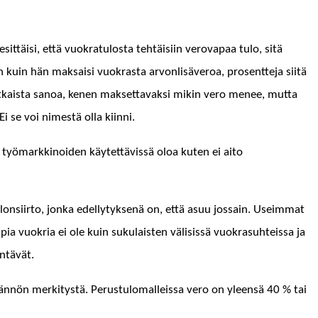
sit­täisi, että vuokrat­u­losta tehtäisi­in verova­paa tulo, sitä
n kuin hän mak­saisi vuokras­ta arvon­lisäveroa, pros­ent­te­ja siitä
imutkaista sanoa, kenen mak­set­tavak­si mikin vero menee, mut­ta
Ei se voi nimestä olla kiinni.
ä työ­markki­noiden käytet­tävis­sä oloa kuten ei aito
­si­ir­to, jon­ka edel­ly­tyk­senä on, että asuu jos­sain. Useim­mat
 vuokria ei ole kuin suku­lais­ten väli­sis­sä vuokra­suhteis­sa ja
hentävät.
n­nön merk­i­tys­tä. Perus­tu­lo­ma­lleis­sa vero on yleen­sä 40 % tai