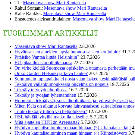
TL
:
Masentava show Mari Rantaselta
Rahul Somani
:
Masentava show Mari Rantaselta
Kalle Rankka
:
Masentava show Mari Rantaselta
Erastotenes aleksandrialainen
:
Masentava show Mari Rantaselt
TUOREIMMAT ARTIKKELIT
Masentava show Mari Rantaselta
2.8.2026
Hyväosaisten alueiden lapsia huono-osaisten kouluihin?
31.7.2
Pitäisikö Vantaa liittää Helsinkiin?
23.7.2026
EU pilaa ilmastopolitiikkaansa
22.7.2026
On virhe kieltää Suomessa opiskelevia ottamasta perhettään m
Onko Garden Helsinki järkevä hanke?
20.7.2026
Sunnuntain tuplapalkka ei nosta vaan laskee keskimääräisiä pal
Tekoälyn vallankumouksessa ongelma on nopeus
19.7.2026
Tekoäly terveydenhuollossa
16.7.2026
Tekoäly ja työajan lyhentäminen
15.7.2026
Huomioita tekoälystä, sosiaalipolitiikasta ja työnvälityksestä ja
Miten Kela on alkanut korvata lainvastaisesti sairaaloissa annost
Tuoko tekoäly tuhon vai helpotuksen?
12.7.2026
HSL häviää lyhyillä matkoilla takseille.
5.7.2026
Mitä ajattelen HIFK:in Areenasta?
5.7.2026
Hyödyn kapitalisoituminen maan hintaan (5) Uhanalaiset lajit
4
Hyödyn kapitalisoituminen maan hintaan (4) Kiinteistövero
3.7