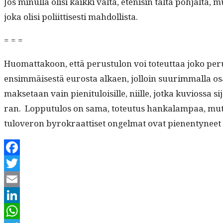
Jos min­ul­la olisi kaik­ki val­ta, etenisin tältä poh­jal­ta, 
joka olisi poli­it­tis­es­ti mahdollista.
= = =
Huo­mat­takoon, että perus­tu­lon voi toteut­taa joko perus
ensim­mäis­es­tä eurosta alka­en, jol­loin suurim­mal­la osa
mak­se­taan vain pien­i­t­u­loisille, niille, jot­ka kuvios
ran. Lop­putu­los on sama, toteu­tus han­kalam­paa, mut­
tuloveron byrokraat­tiset ongel­mat ovat pienen­tynee
Facebook
Twitter
Email
LinkedIn