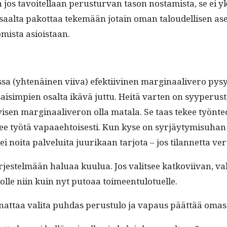
jos tavoitel­laan perus­tur­van tason nos­tamista, se ei yksi 
saal­ta pakot­taa tekemään jotain oman taloudel­lisen ase­ma
omista asioistaan.
a (yht­enäi­nen vii­va) efek­ti­ivi­nen mar­gin­aaliv­ero pys
simpi­en osalta ikävä jut­tu. Heitä varten on syype­r­ustein
i­ivisen mar­gin­aaliv­eron olla mata­la. Se taas tekee työn­
tekee työtä vapaae­htois­es­ti. Kun kyse on syr­jäy­tymisuhan
 noi­ta palvelui­ta juurikaan tar­jo­ta – jos tilan­net­ta ve
­jestelmään halu­aa kuu­lua. Jos val­it­see katkovi­ivan, val­
u­lolle niin kuin nyt putoaa toimeentulotuelle.
n­nat­taa vali­ta puh­das perus­tu­lo ja vapaus päät­tää oma