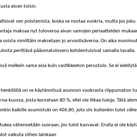
tus­ta aivan toisin.
ti­si­vat sen pois­tamista, kos­ka se nos­taa vuokria, mut­ta jos joku e
anan­ta­ja mak­saa nyt tuloveroa aivan samo­jen peri­aat­tei­den mukaa
­ista osista nimit­täin mak­se­taan jo arvon­lisäveroa. On aika mon­
losta perit­tävä pääo­mat­ulovero kohden­tu­isi­vat samal­la taval­la. 
nössä melkein sama asia kuin vastik­kee­ton perus­tu­lo. Se ei edel­lyt
henkilöl­lä on se käytän­nössä asun­non vuokras­ta riip­puma­ton tulon
us­sa, jos­ta kor­vataan 80 %, ellei ole liikaa tulo­ja. Tätä alem­pia
eenkin kaikille asum­is­tu­ki on 406,80, jota siis kuitenkin tulot vä
­tukea vähen­netään suo­raan, jos tulot kas­va­vat. Erol­la ei ole käytä
lot vaiku­ta siihen lainkaan