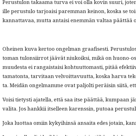
Perus­tu­lon takaa­ma tur­va ei voi olla kovin suuri, joten 
ille perus­tu­lo tar­joaisi parem­man keinon, kos­ka se toi
kan­nat­tavaa, mut­ta antaisi enem­män val­taa päät­tää 
Oheinen kuva ker­too ongel­man graafis­es­ti. Perus­tu­los­s
toman tulon­si­ir­rot jäävät niukoik­si, mikä on huono-osai
muud­es­ta ei ran­gais­taisi kohtu­ut­tomasti, pitää efek­t
tam­a­ton­ta, tarvi­taan velvoit­tavu­ut­ta, kos­ka har­va 
ta. Mei­dän ongel­mamme ovat paljolti peräisin siitä, ettei
Voisi tietysti ajatel­la, että saa itse päät­tää, kumpaan jär
vali­ta. Jos han­kkii itselleen karenssin, putoaa perus­t
Joka luot­taa omi­in kyky­i­hin­sä ansai­ta edes jotain, ka