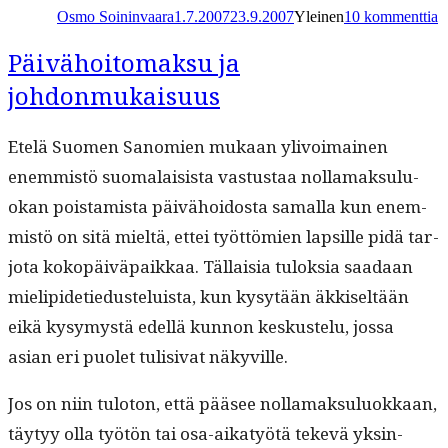
Osmo Soininvaara
1.7.2007
23.9.2007
Yleinen
10 kommenttia
S
y
S
Päivähoitomaksu ja
k
johdonmukaisuus
Etelä Suomen Sanomien mukaan ylivoimainen
enem­mistö suo­ma­lai­sista vas­tus­taa nol­la­mak­su­lu­
okan pois­tamista päivähoi­dos­ta samal­la kun enem­
mistö on sitä mieltä, ettei työt­tömien lap­sille pidä tar­
jo­ta kokopäivä­paikkaa. Täl­laisia tulok­sia saadaan
mielipi­de­tiedusteluista, kun kysytään äkkiseltään
eikä kysymys­tä edel­lä kun­non keskustelu, jos­sa
asian eri puo­let tuli­si­vat näkyville.
Jos on niin tulo­ton, että pääsee nol­la­mak­su­lu­okkaan,
täy­tyy olla työtön tai osa-aikatyötä tekevä yksin­