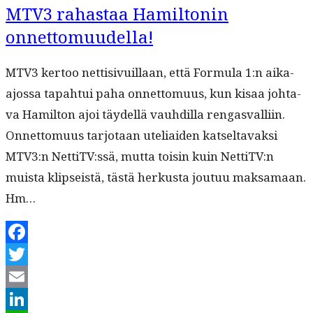
pudotuspeli
MTV3 rahastaa Hamiltonin
onnettomuudella!
MTV3 ker­too net­ti­sivuil­laan, että For­mu­la 1:n aika-
ajos­sa tapah­tui paha onnet­to­muus, kun kisaa johta­
va Hamil­ton ajoi täy­del­lä vauhdil­la ren­gas­val­li­in.
Onnet­to­muus tar­jo­taan uteliaiden kat­seltavak­si
MTV3:n NettiTV:ssä, mut­ta toisin kuin NettiTV:n
muista klip­seistä, tästä herkus­ta joutuu mak­samaan.
Hm…
Facebook
Twitter
Email