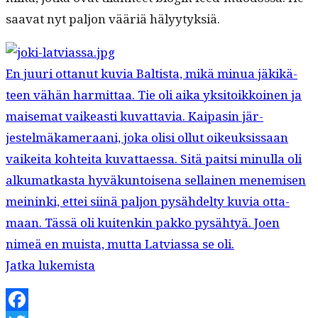
saa­vat nyt paljon vääriä hälyytyksiä.
En juuri ottanut kuvia Baltista, mikä min­ua jäkikä­
teen vähän har­mit­taa. Tie oli aika yksi­toikkoinen ja
maise­mat vaikeasti kuvat­tavia. Kaipasin jär­
jestelmäkam­er­aani, joka olisi ollut oikeuk­sis­saan
vaikei­ta kohtei­ta kuvat­taes­sa. Sitä pait­si min­ul­la oli
alku­matkas­ta hyväkun­toise­na sel­l­ainen men­e­misen
meinin­ki, ettei siinä paljon pysähdel­ty kuvia otta­
maan. Tässä oli kuitenkin pakko pysähtyä. Joen
nimeä en muista, mut­ta Latvi­as­sa se oli.
“Kuvia”
Jat­ka lukemista