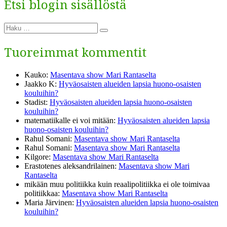
Etsi blogin sisällöstä
Etsi:
Haku
Tuoreimmat kommentit
Kauko
:
Masentava show Mari Rantaselta
Jaakko K
:
Hyväosaisten alueiden lapsia huono-osaisten
kouluihin?
Stadist
:
Hyväosaisten alueiden lapsia huono-osaisten
kouluihin?
matematiikalle ei voi mitään
:
Hyväosaisten alueiden lapsia
huono-osaisten kouluihin?
Rahul Somani
:
Masentava show Mari Rantaselta
Rahul Somani
:
Masentava show Mari Rantaselta
Kilgore
:
Masentava show Mari Rantaselta
Erastotenes aleksandrilainen
:
Masentava show Mari
Rantaselta
mikään muu politiikka kuin reaalipolitiikka ei ole toimivaa
politiikkaa
:
Masentava show Mari Rantaselta
Maria Järvinen
:
Hyväosaisten alueiden lapsia huono-osaisten
kouluihin?