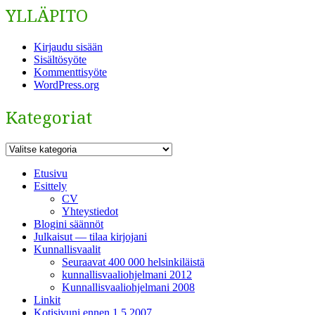
YLLÄPITO
Kirjaudu sisään
Sisältösyöte
Kommenttisyöte
WordPress.org
Kategoriat
Kategoriat
Etusivu
Esittely
CV
Yhteystiedot
Blogini säännöt
Julkaisut — tilaa kirjojani
Kunnallisvaalit
Seuraavat 400 000 helsinkiläistä
kunnallisvaaliohjelmani 2012
Kunnallisvaaliohjelmani 2008
Linkit
Kotisivuni ennen 1.5.2007