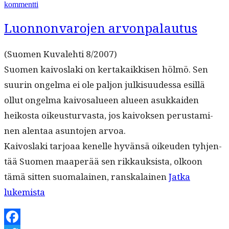
artikkeliin
kommentti
Jäähyväiset
politiikalle
Luonnonvarojen arvonpalautus
(Suomen Kuvale­hti 8/2007)
Suomen kaivosla­ki on ker­takaikkisen hölmö. Sen
suurin ongel­ma ei ole paljon julk­isu­udessa esil­lä
ollut ongel­ma kaivos­alueen alueen asukkaiden
heikos­ta oikeustur­vas­ta, jos kai­vok­sen perus­t­a­mi­
nen alen­taa asun­to­jen arvoa.
Kaivosla­ki tar­joaa kenelle hyvän­sä oikeu­den tyh­jen­
tää Suomen maaperää sen rikkauk­sista, olkoon
tämä sit­ten suo­ma­lainen, ran­skalainen
Jat­ka
“Luon­
lukemista
non­
va­