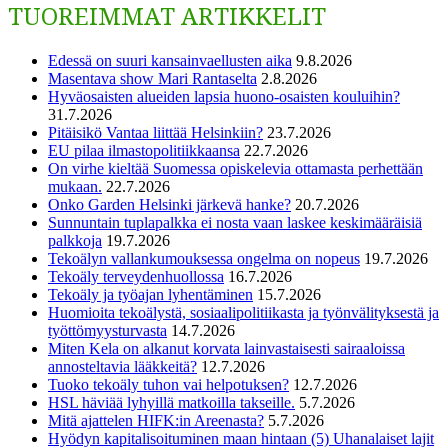
TUOREIMMAT ARTIKKELIT
Edessä on suuri kansainvaellusten aika
9.8.2026
Masentava show Mari Rantaselta
2.8.2026
Hyväosaisten alueiden lapsia huono-osaisten kouluihin?
31.7.2026
Pitäisikö Vantaa liittää Helsinkiin?
23.7.2026
EU pilaa ilmastopolitiikkaansa
22.7.2026
On virhe kieltää Suomessa opiskelevia ottamasta perhettään
mukaan.
22.7.2026
Onko Garden Helsinki järkevä hanke?
20.7.2026
Sunnuntain tuplapalkka ei nosta vaan laskee keskimääräisiä
palkkoja
19.7.2026
Tekoälyn vallankumouksessa ongelma on nopeus
19.7.2026
Tekoäly terveydenhuollossa
16.7.2026
Tekoäly ja työajan lyhentäminen
15.7.2026
Huomioita tekoälystä, sosiaalipolitiikasta ja työnvälityksestä ja
työttömyysturvasta
14.7.2026
Miten Kela on alkanut korvata lainvastaisesti sairaaloissa
annosteltavia lääkkeitä?
12.7.2026
Tuoko tekoäly tuhon vai helpotuksen?
12.7.2026
HSL häviää lyhyillä matkoilla takseille.
5.7.2026
Mitä ajattelen HIFK:in Areenasta?
5.7.2026
Hyödyn kapitalisoituminen maan hintaan (5) Uhanalaiset lajit