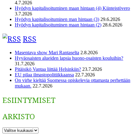
4.7.2026
Hyödyn kapitalisoituminen maan hintaan (4) Kiinteistövero
3.7.2026
Hyödyn kapitalisoituminen man hintaan (3)
29.6.2026
Hyödyn kapitalisoituminen maan hintaan (2)
28.6.2026
RSS
Masentava show Mari Rantaselta
2.8.2026
Hyväosaisten alueiden lapsia huono-osaisten kouluihin?
31.7.2026
Pitäisikö Vantaa liittää Helsinkiin?
23.7.2026
EU pilaa ilmastopolitiikkaansa
22.7.2026
On virhe kieltää Suomessa opiskelevia ottamasta perhettään
mukaan.
22.7.2026
ESIINTYMISET
ARKISTO
ARKISTO