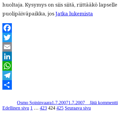
huolta­ja. Kysymys on siis siitä, riit­tääkö lapselle
“Päivähoit­
puolipäivä­paik­ka, jos
Jat­ka lukemista
o­
mak­
Facebook
su
Twitter
ja
Email
johdonmukaisuu
LinkedIn
WhatsApp
Telegram
Kirjoittaja
Julkaistu
Kategoriat
Avainsanat
artikkeli
Share
Päiväho
Osmo Soininvaara
1.7.2007
1.7.2007
_
_
Jätä kommentti
ja
Artikkelien
Sivu
Sivu
Sivu
Sivu
Edellinen sivu
1
…
423
424
425
Seuraava sivu
johdonm
sivutus