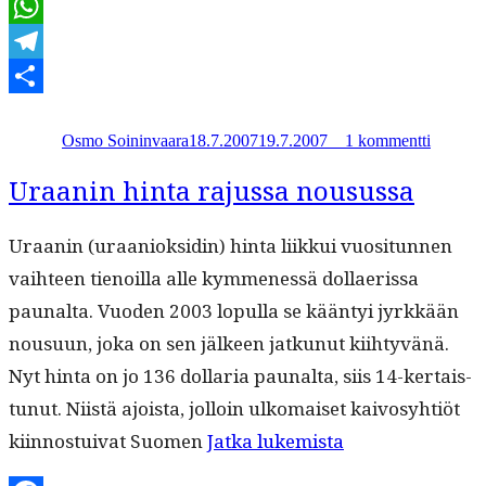
LinkedIn
WhatsApp
Telegram
Kirjoittaja
Julkaistu
Kategoriat
Avainsanat
artikkeli
Share
Työttöm
Osmo Soininvaara
18.7.2007
19.7.2007
_
_
1 kommentti
vuokrat
Uraanin hinta rajussa nousussa
Uraanin (uraan­iok­sidin) hin­ta liikkui vuosi­tun­nen
vai­h­teen tienoil­la alle kymme­nessä dol­laeris­sa
paunal­ta. Vuo­den 2003 lop­ul­la se kään­tyi jyrkkään
nousu­un, joka on sen jäl­keen jatkunut kiihtyvänä.
Nyt hin­ta on jo 136 dol­lar­ia paunal­ta, siis 14-ker­tais­
tunut. Niistä ajoista, jol­loin ulko­maiset kaivosy­htiöt
“Uraanin
kiin­nos­tu­i­v­at Suomen
Jat­ka lukemista
hin­