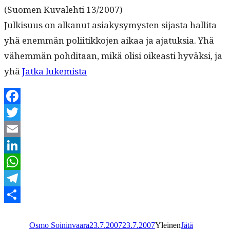
(Suomen Kuvale­hti 13/2007)
Julk­isu­us on alka­nut asi­akysymys­ten sijas­ta hal­li­ta
yhä enem­män poli­itikko­jen aikaa ja ajatuk­sia. Yhä
vähem­män pohdi­taan, mikä olisi oikeasti hyväk­si, ja
“Jäähyväiset
yhä
Jat­ka lukemista
politiikalle”
Facebook
Twitter
Email
LinkedIn
WhatsApp
Telegram
Kirjoittaja
Julkaistu
Kategoriat
Share
Osmo Soininvaara
23.7.2007
23.7.2007
Yleinen
Jätä