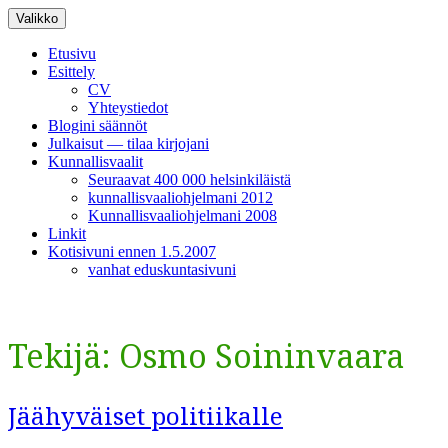
Siirry
Valikko
sisältöön
Etusivu
Esittely
CV
Yhteystiedot
Blogini säännöt
Julkaisut — tilaa kirjojani
Kunnallisvaalit
Seuraavat 400 000 helsinkiläistä
kunnallisvaaliohjelmani 2012
Kunnallisvaaliohjelmani 2008
Linkit
Kotisivuni ennen 1.5.2007
vanhat eduskuntasivuni
Tekijä:
Osmo Soininvaara
Jäähyväiset politiikalle