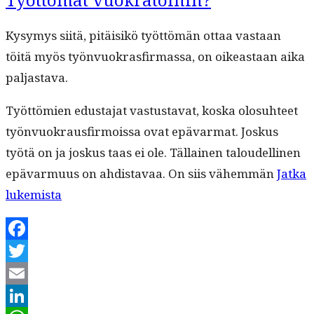
Kysymys siitä, pitäisikö työt­tömän ottaa vas­taan
töitä myös työn­vuokras­fir­mas­sa, on oikeas­t­aan aika
paljastava.
Työt­tömien edus­ta­jat vas­tus­ta­vat, kos­ka olo­suh­teet
työn­vuokraus­fir­moissa ovat epä­var­mat. Joskus
työtä on ja joskus taas ei ole. Täl­lainen taloudelli­nen
epä­var­muus on ahdis­tavaa. On siis vähem­män
Jat­ka
“Työt­
lukemista
tömät
vuokratöihin?”
Facebook
Twitter
Email