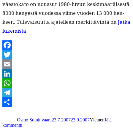
väestöka­to on nous­sut 1980-luvun keskimääräis­es­tä
8000 hengestä vuodessa viime vuo­den 13 000 hen­
keen. Tule­vaisu­ut­ta ajatelleen merkit­täv­in­tä on
Jat­ka
“Kaupunkien
lukemista
pudotuspeli”
Facebook
Twitter
Email
LinkedIn
WhatsApp
Telegram
Kirjoittaja
Julkaistu
Kategoriat
Share
Osmo Soininvaara
23.7.2007
23.9.2007
Yleinen
Jätä
artikkeliin
kommentti
Kaupunkien