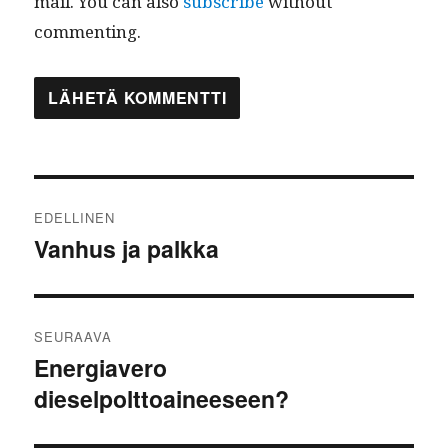
mail. You can also
subscribe
without
commenting.
Artikkelien
EDELLINEN
selaus
Vanhus ja palkka
Edellinen
artikkeli:
SEURAAVA
Energiavero
Seuraava
dieselpolttoaineeseen?
artikkeli: