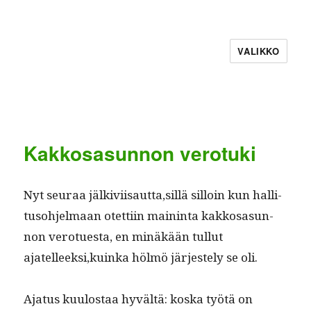
VALIKKO
Kakkosasunnon verotuki
Nyt seu­raa jälkiviisautta,sillä sil­loin kun hal­li­
tu­so­hjel­maan otet­ti­in main­in­ta kakkosasun­
non verotues­ta, en minäkään tul­lut
ajatelleeksi,kuinka hölmö jär­jeste­ly se oli.
Aja­tus kuu­lostaa hyvältä: kos­ka työtä on