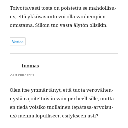
Toiv­ot­tavasti tos­ta on pois­tet­tu se mah­dol­lisu­
us, että ykkösasun­to voi olla van­hempi­en
omis­ta­ma. Sil­loin tuo vas­ta älytön olisikin.
Vastaa
sanoo:
tuomas
29.8.2007 2:51
Olen itse ymmärtänyt, että tuo­ta verovähen­
nys­tä rajoitet­taisi­in vain per­heel­lisille, mut­ta
en tiedä voisiko tuol­lainen (epä­tasa-arvoisu­
us) men­nä lop­ulliseen esi­tyk­seen asti?