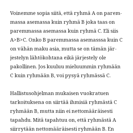
Voinemme sopia siitä, että ryh­mä A on parem­
mas­sa ase­mas­sa kuin ryh­mä B joka taas on
parem­mas­sa ase­mas­sa kuin ryh­mä C. Eli siis
A>B>C. Onko B parem­mas­sa ase­mass­sa kuin C
on vähän maku asia, mut­ta se on tämän jär­
jeste­lyn lähtöko­htana eikä jär­jeste­ly ole
pakolli­nen. Jos kuu­luu mielu­um­min ryh­mään
C kuin ryh­mään B, voi pysyä ryh­mässä C.
Hal­lis­tu­so­hjel­man mukaisen vuokrat­uen
tarkoituk­se­na on siirtää ihmisiä ryh­mästä C
ryh­mään B, mut­ta niin ei net­tomääräis­es­ti
tapah­du. Mitä tapah­tuu on, että ryh­mästä A
siir­ry­tään net­tomääräis­es­ti ryh­mään B. En