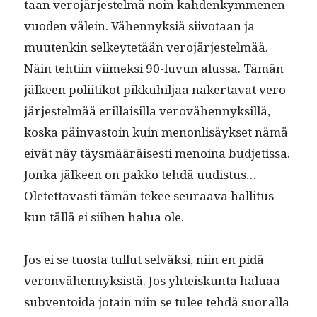
taan vero­jär­jestelmä noin kah­denkymme­nen
vuo­den välein. Vähen­nyk­siä siiv­otaan ja
muutenkin selkeytetään vero­jär­jestelmää.
Näin tehti­in viimek­si 90-luvun alus­sa. Tämän
jäl­keen poli­itikot pikkuhil­jaa naker­ta­vat vero­
jär­jestelmää eril­laisil­la verovähen­nyk­sil­lä,
kos­ka päin­vas­toin kuin menon­lisäyk­set nämä
eivät näy täys­määräis­es­ti menoina bud­jetis­sa.
Jon­ka jäl­keen on pakko tehdä uud­is­tus…
Oletet­tavasti tämän tekee seu­raa­va hal­li­tus
kun täl­lä ei siihen halua ole.
Jos ei se tuos­ta tul­lut selväk­si, niin en pidä
veron­vähen­nyk­sistä. Jos yhteiskun­ta halu­aa
sub­ven­toi­da jotain niin se tulee tehdä suo­ral­la