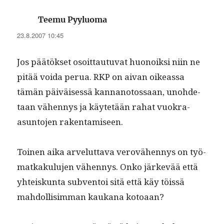
sanoo:
Teemu Pyyluoma
23.8.2007 10:45
Jos päätök­set osoit­tau­tu­vat huonoik­si niin ne
pitää voi­da perua. RKP on aivan oike­as­sa
tämän päiväisessä kan­nan­oto­ssaan, uno­hde­
taan vähen­nys ja käytetään rahat vuokra-
asun­to­jen rakentamiseen.
Toinen aika arve­lut­ta­va verovähen­nys on työ­
matkaku­lu­jen vähen­nys. Onko järkevää että
yhteiskun­ta sub­ven­toi sitä että käy töis­sä
mah­dol­lisim­man kaukana kotoaan?