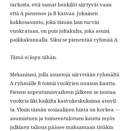
tarkoi­ta, että samat henkilöt siir­tyvät vaan
että A piene­nee ja B kas­vaa. Jokainen
kakkosasun­to, joka tämän lain turvin
vuokrataan, on pois joltakul­ta, joka asu­isi
paikkakun­nal­la. Sik­si se pienen­tää ryh­mää A.
Tämä ei lopu tähän.
Mekanis­mi, jol­la asun­to­ja siir­retään ryh­mältä
A ryh­mälle B toimii vuokrien nousun kaut­ta.
Pienen sopeu­tu­mis­vai­heen jäl­keen se nos­taa
vuokria liki kaik­il­ta kasvukeskuk­sis­sa asuvil­
ta. Yksin tämän sosi­aa­li­nen hin­ta on korkea —
asum­istuen ja toimeen­tu­lotuen kaut­ta myös
julki­nen tal­ious pääsee mak­samaan tätäkin