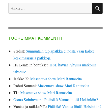
HA
Etsi:
TUOREIMMAT KOMMENTIT
Stadist
:
Sunnuntain tuplapalkka ei nosta vaan laskee
keskimääräisiä palkkoja
HSL-aatelin bonukset
:
HSL häviää lyhyillä matkoilla
takseille.
Jaakko K
:
Masentava show Mari Rantaselta
Rahul Somani
:
Masentava show Mari Rantaselta
TL
:
Masentava show Mari Rantaselta
Osmo Soininvaara
:
Pitäisikö Vantaa liittää Helsinkiin?
Vantaa ja ratikkaYT.
:
Pitäisikö Vantaa liittää Helsinkiin?