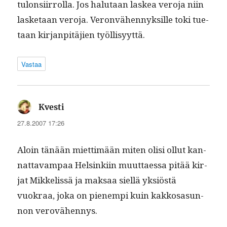
tulon­si­ir­rol­la. Jos halu­taan laskea vero­ja niin
las­ke­taan vero­ja. Veron­vähen­nyk­sille toki tue­
taan kir­jan­pitäjien työllisyyttä.
Vastaa
sanoo:
Kvesti
27.8.2007 17:26
Aloin tänään miet­timään miten olisi ollut kan­
nat­tavam­paa Helsinki­in muut­taes­sa pitää kir­
jat Mikke­lis­sä ja mak­saa siel­lä yksiöstä
vuokraa, joka on pienem­pi kuin kakkosasun­
non verovähennys.