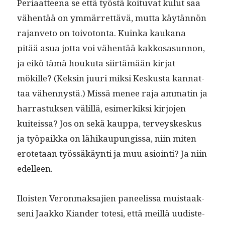
Peri­aat­teena se että työstä koitu­vat kulut saa
vähen­tää on ymmär­ret­tävä, mut­ta käytän­nön
rajan­ve­to on toiv­o­ton­ta. Kuin­ka kaukana
pitää asua jot­ta voi vähen­tää kakkosasun­non,
ja eikö tämä houku­ta siirtämään kir­jat
mökille? (Keksin juuri mik­si Keskus­ta kan­nat­
taa vähen­nys­tä.) Mis­sä menee raja ammatin ja
har­ras­tuk­sen välil­lä, esimerkik­si kir­jo­jen
kuiteis­sa? Jos on sekä kaup­pa, ter­veyskeskus
ja työ­paik­ka on lähikaupungis­sa, niin miten
erote­taan työssäkäyn­ti ja muu asioin­ti? Ja niin
edelleen.
Ilois­t­en Veron­mak­sajien paneelis­sa muis­taak­
seni Jaakko Kian­der tote­si, että meil­lä uud­is­te­