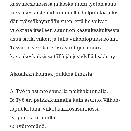
kasvukeskuk­sis­sa ja kos­ka moni työtön asuu
kasvukeskusten ulkop­uolel­la, helpote­taan
hei­
dän työssäkäyn­tiään siten, että he voivat
vuokra­ta itselleen asun­non kasvukeskuk­ses­ta,
asua siel­lä viikon ja tul­la viikon­lopuk­si koti­in.
Tässä on se vika, ettei asun­to­jen määrä
kasvukeskuk­sis­sa täl­lä jär­jeste­lyl­lä lisäänny.
Ajatel­laan kolmea joukkoa ihmisiä
A: Työ ja asun­to samal­la paikkakunnalla.
B: Työ eri paikkakun­nal­la kuin asun­to. Viikon­
lop­ut kotona, viikot kakkosasun­nos­sa
työpaikkakunnalla.
C: Työttömänä.