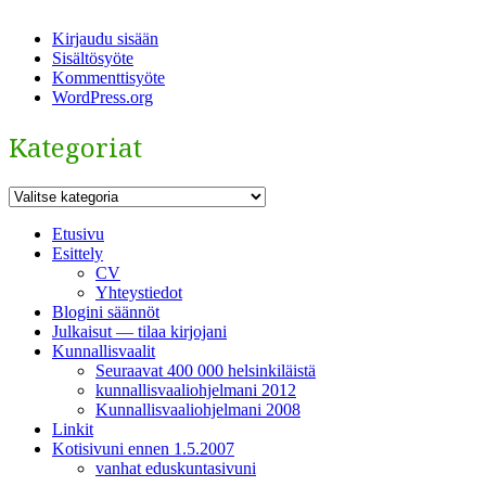
Kirjaudu sisään
Sisältösyöte
Kommenttisyöte
WordPress.org
Kategoriat
Kategoriat
Etusivu
Esittely
CV
Yhteystiedot
Blogini säännöt
Julkaisut — tilaa kirjojani
Kunnallisvaalit
Seuraavat 400 000 helsinkiläistä
kunnallisvaaliohjelmani 2012
Kunnallisvaaliohjelmani 2008
Linkit
Kotisivuni ennen 1.5.2007
vanhat eduskuntasivuni