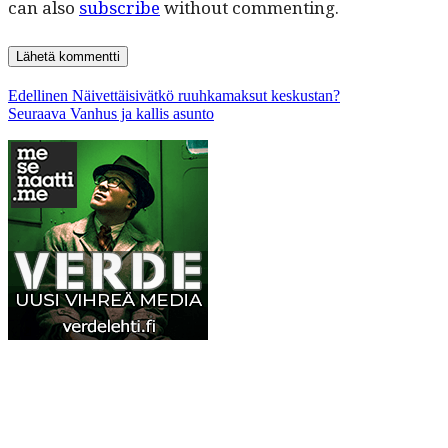
can also
subscribe
without commenting.
Artikkelien
Edellinen
Edellinen
Näivettäisivätkö ruuhkamaksut keskustan?
Seuraava
artikkeli:
Seuraava
Vanhus ja kallis asunto
selaus
artikkeli: