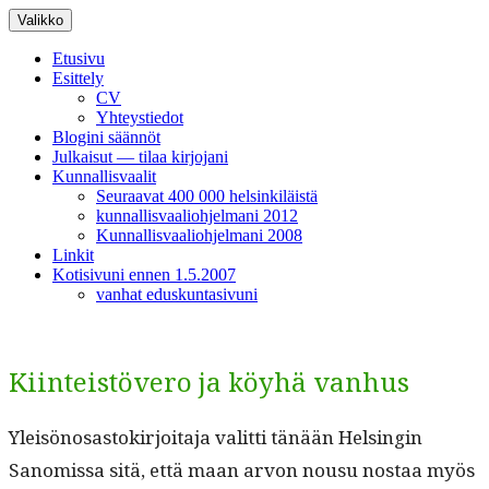
Siirry
Valikko
sisältöön
Etusivu
Esittely
CV
Yhteystiedot
Blogini säännöt
Julkaisut — tilaa kirjojani
Kunnallisvaalit
Seuraavat 400 000 helsinkiläistä
kunnallisvaaliohjelmani 2012
Kunnallisvaaliohjelmani 2008
Linkit
Kotisivuni ennen 1.5.2007
vanhat eduskuntasivuni
Kiinteistövero ja köyhä vanhus
Yleisönosas­tokir­joita­ja valit­ti tänään Helsin­gin
Sanomis­sa sitä, että maan arvon nousu nos­taa myös