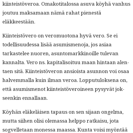
kiin­teistöveroa. Omakoti­talos­sa asu­va köy­hä van­hus
joutuu mak­samaan nämä rahat pien­estä
eläkkeestään.
Kiin­teistövero on vero­muo­tona
hyvä vero. Se ei
todel­lisu­udessa lisää asum­is­meno­ja, jos asi­aa
tarkastelee nuoren, asun­tomarkki­noille tule­van
kannal­ta. Vero ns. kap­i­tal­isoituu maan hin­taan alen­
taen sitä. Kiin­teistöveron ansioista asun­non voi osaa
halvem­mal­la kuin ilman veroa. Lop­putu­lok­se­na on,
että asum­is­menot kiin­teistöveroi­neen pysyvät jok­
seenkin ennallaan.
Köy­hän eläkeläisen tapaus on sen sijaan ongel­ma,
mut­ta siihen olisi ole­mas­sa help­po ratkaisu, jota
sogvel­letaan mon­es­sa maas­sa. Kun­ta voisi myön­tää