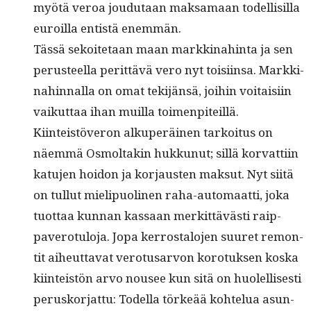
myötä veroa joudu­taan mak­samaan todel­lisil­la
euroil­la entistä enemmän.
Tässä sekoite­taan maan markki­nahin­ta ja sen
perus­teel­la perit­tävä vero nyt toisi­in­sa. Markki­
nahin­nal­la on omat tek­i­jän­sä, joi­hin voitaisi­in
vaikut­taa ihan muil­la toimenpiteillä.
Kiin­teistöveron alku­peräi­nen tarkoi­tus on
näem­mä Osmoltakin hukkunut; sil­lä kor­vat­ti­in
katu­jen hoidon ja kor­jausten mak­sut. Nyt siitä
on tul­lut mielipuo­li­nen raha-automaat­ti, joka
tuot­taa kun­nan kas­saan merkit­tävästi raip­
pavero­tu­lo­ja. Jopa ker­rostalo­jen suuret remon­
tit aiheut­ta­vat vero­tusar­von koro­tuk­sen kos­ka
kiin­teistön arvo nousee kun sitä on huolel­lis­es­ti
perusko­r­jat­tu: Todel­la törkeää kohtelua asun­