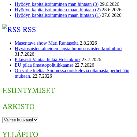
Hyödyn kapitalisoituminen man hintaan (3)
29.6.2026
Hyödyn kapitalisoituminen maan hintaan (2)
28.6.2026
Hyödyn kapitalisoituminen maan hintaan (1)
27.6.2026
RSS
Masentava show Mari Rantaselta
2.8.2026
Hyväosaisten alueiden lapsia huono-osaisten kouluihin?
31.7.2026
Pitäisikö Vantaa liittää Helsinkiin?
23.7.2026
EU pilaa ilmastopolitiikkaansa
22.7.2026
On virhe kieltää Suomessa opiskelevia ottamasta perhettään
mukaan.
22.7.2026
ESIINTYMISET
ARKISTO
ARKISTO
YLLÄPITO