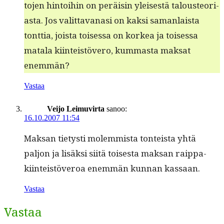
to­jen hin­toi­hin on peräisin yleis­es­tä talous­teo­ri­
as­ta. Jos valit­ta­vanasi on kak­si saman­laista
tont­tia, joista toises­sa on korkea ja toises­sa
mata­la kiin­teistövero, kum­mas­ta mak­sat
enemmän?
Vastaa
Veijo Leimuvirta
sanoo:
16.10.2007 11:54
Mak­san tietysti molem­mista ton­teista yhtä
paljon ja lisäk­si siitä tois­es­ta mak­san raip­pa-
kiin­teistöveroa enem­män kun­nan kassaan.
Vastaa
Vastaa