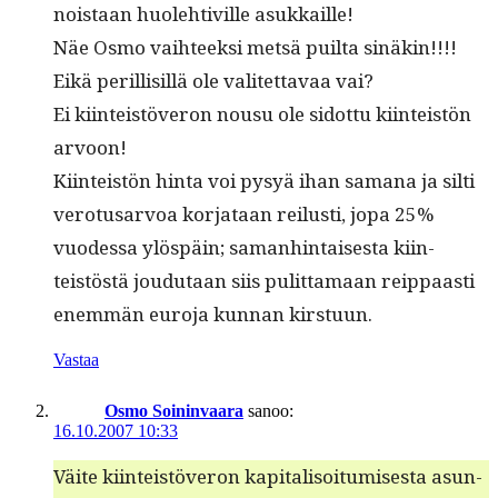
nois­taan huole­htiville asukkaille!
Näe Osmo vai­h­teek­si met­sä puil­ta sinäkin!!!!
Eikä per­il­lisil­lä ole valitet­tavaa vai?
Ei kiin­teistöveron nousu ole sidot­tu kiin­teistön
arvoon!
Kiin­teistön hin­ta voi pysyä ihan samana ja silti
vero­tusar­voa kor­jataan reilusti, jopa 25%
vuodessa ylöspäin; saman­hin­tais­es­ta kiin­
teistöstä joudu­taan siis pulit­ta­maan reip­paasti
enem­män euro­ja kun­nan kirstuun.
Vastaa
Osmo Soininvaara
sanoo:
16.10.2007 10:33
Väite kiin­teistöveron kap­i­tal­isoi­tu­mis­es­ta asun­