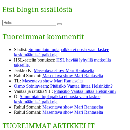
Etsi blogin sisällöstä
Etsi:
Haku
Tuoreimmat kommentit
Stadist
:
Sunnuntain tuplapalkka ei nosta vaan laskee
keskimääräisiä palkkoja
HSL-aatelin bonukset
:
HSL häviää lyhyillä matkoilla
takseille.
Jaakko K
:
Masentava show Mari Rantaselta
Rahul Somani
:
Masentava show Mari Rantaselta
TL
:
Masentava show Mari Rantaselta
Osmo Soininvaara
:
Pitäisikö Vantaa liittää Helsinkiin?
Vantaa ja ratikkaYT.
:
Pitäisikö Vantaa liittää Helsinkiin?
Ö
:
Sunnuntain tuplapalkka ei nosta vaan laskee
keskimääräisiä palkkoja
Rahul Somani
:
Masentava show Mari Rantaselta
Rahul Somani
:
Masentava show Mari Rantaselta
TUOREIMMAT ARTIKKELIT