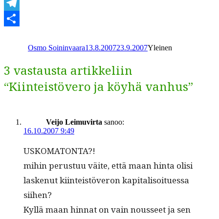
WhatsApp
Telegram
Kirjoittaja
Julkaistu
Kategoriat
Share
Osmo Soininvaara
13.8.2007
23.9.2007
Yleinen
3 vastausta artikkeliin
“Kiinteistövero ja köyhä vanhus”
Veijo Leimuvirta
sanoo:
16.10.2007 9:49
USKOMATONTA?!
mihin perus­tuu väite, että maan hin­ta olisi
laskenut kiin­teistöveron kap­i­tal­isoitues­sa
siihen?
Kyl­lä maan hin­nat on vain nousseet ja sen