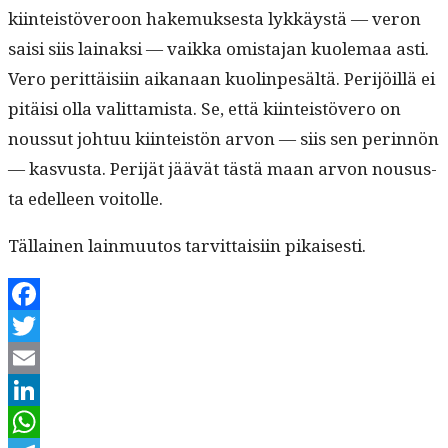
kiin­teistöveroon hake­muk­ses­ta lykkäys­tä — veron
saisi siis lainaksi — vaik­ka omis­ta­jan kuole­maa asti.
Vero perit­täisi­in aikanaan kuolin­pesältä. Per­i­jöil­lä ei
pitäisi olla valit­tamista. Se, että kiin­teistövero on
nous­sut johtuu kiin­teistön arvon — siis sen perin­nön
— kasvus­ta. Per­i­jät jäävät tästä maan arvon nousus­
ta edelleen voitolle.
Täl­lainen lain­muu­tos tarvit­taisi­in pikaisesti.
Facebook
Twitter
Email
LinkedIn