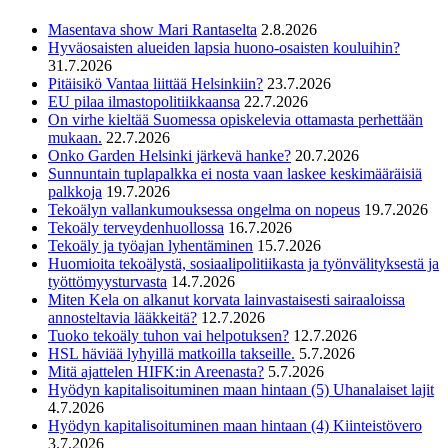
Masentava show Mari Rantaselta
2.8.2026
Hyväosaisten alueiden lapsia huono-osaisten kouluihin?
31.7.2026
Pitäisikö Vantaa liittää Helsinkiin?
23.7.2026
EU pilaa ilmastopolitiikkaansa
22.7.2026
On virhe kieltää Suomessa opiskelevia ottamasta perhettään
mukaan.
22.7.2026
Onko Garden Helsinki järkevä hanke?
20.7.2026
Sunnuntain tuplapalkka ei nosta vaan laskee keskimääräisiä
palkkoja
19.7.2026
Tekoälyn vallankumouksessa ongelma on nopeus
19.7.2026
Tekoäly terveydenhuollossa
16.7.2026
Tekoäly ja työajan lyhentäminen
15.7.2026
Huomioita tekoälystä, sosiaalipolitiikasta ja työnvälityksestä ja
työttömyysturvasta
14.7.2026
Miten Kela on alkanut korvata lainvastaisesti sairaaloissa
annosteltavia lääkkeitä?
12.7.2026
Tuoko tekoäly tuhon vai helpotuksen?
12.7.2026
HSL häviää lyhyillä matkoilla takseille.
5.7.2026
Mitä ajattelen HIFK:in Areenasta?
5.7.2026
Hyödyn kapitalisoituminen maan hintaan (5) Uhanalaiset lajit
4.7.2026
Hyödyn kapitalisoituminen maan hintaan (4) Kiinteistövero
3.7.2026