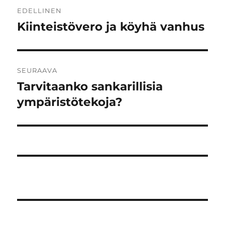
Artikkelien
EDELLINEN
selaus
Kiinteistövero ja köyhä vanhus
Edellinen
artikkeli:
SEURAAVA
Tarvitaanko sankarillisia
Seuraava
artikkeli:
ympäristötekoja?