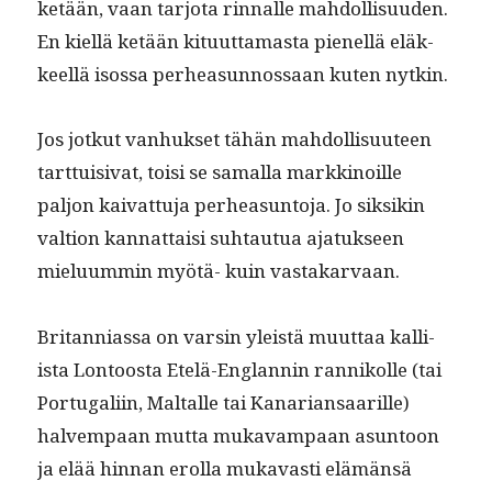
ketään, vaan tar­jo­ta rin­nalle mah­dol­lisu­u­den.
En kiel­lä ketään kitu­ut­ta­mas­ta pienel­lä eläk­
keel­lä isos­sa per­hea­sun­nos­saan kuten nytkin.
Jos jotkut van­huk­set tähän mah­dol­lisu­u­teen
tart­tuisi­vat, toisi se samal­la markki­noille
paljon kai­vat­tu­ja per­hea­sun­to­ja. Jo sik­sikin
val­tion kan­nat­taisi suh­tau­tua ajatuk­seen
mielu­um­min myötä- kuin vastakarvaan.
Bri­tan­ni­as­sa on varsin yleistä muut­taa kalli­
ista Lon­toos­ta Etelä-Englan­nin ran­nikolle (tai
Por­tu­gali­in, Mal­talle tai Kanari­ansaar­ille)
halvem­paan mut­ta mukavam­paan asun­toon
ja elää hin­nan erol­la mukavasti elämän­sä