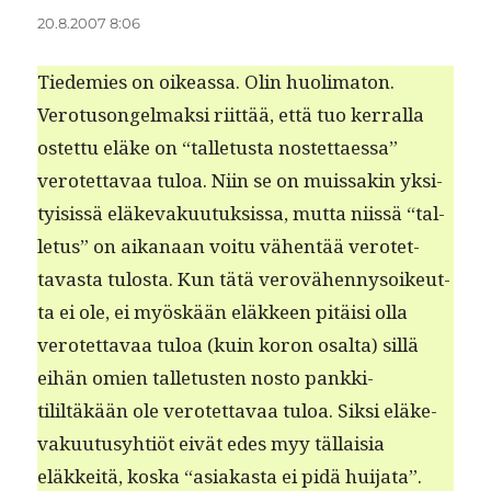
20.8.2007 8:06
Tiedemies on oike­as­sa. Olin huolimaton.
Vero­tu­songel­mak­si riit­tää, että tuo ker­ral­la
ostet­tu eläke on “tal­letus­ta nos­tet­taes­sa”
verotet­tavaa tuloa. Niin se on muis­sakin yksi­
ty­i­sis­sä eläke­vaku­u­tuk­sis­sa, mut­ta niis­sä “tal­
letus” on aikanaan voitu vähen­tää verotet­
tavas­ta tulosta. Kun tätä verovähen­nysoikeut­
ta ei ole, ei myöskään eläk­keen pitäisi olla
verotet­tavaa tuloa (kuin koron osalta) sil­lä
eihän omien tal­letusten nos­to pankki­
tililtäkään ole verotet­tavaa tuloa. Sik­si eläke­
vaku­u­tusy­htiöt eivät edes myy täl­laisia
eläkkeitä, kos­ka “asi­akas­ta ei pidä huijata”.