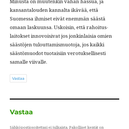
Minus­ta on muutenkin vähän has­sua, ja
kansan­talouden kannal­ta ikävää, että
Suomes­sa ihmiset eivät enem­män säästä
omaan lasku­un­sa. Uskoisin, että rahoi­tus­
laitok­set innovoisi­vat jos jonkin­laisia omien
säästö­jen tulout­tamis­muo­to­ja, jos kaik­ki
säästö­muodot tuo­taisi­in vero­tuk­sel­lis­es­ti
samalle viivalle.
Vastaa
Vastaa
Sähköpostiosoitettasi ei julkaista.
Pakolliset kentät on