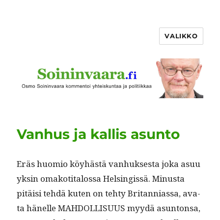
VALIKKO
Vanhus ja kallis asunto
Eräs huomio köy­hästä van­huk­ses­ta joka asuu
yksin omakoti­talos­sa Helsingis­sä. Minus­ta
pitäisi tehdä kuten on tehty Bri­tan­ni­as­sa, ava­
ta hänelle MAHDOLLISUUS myy­dä asun­ton­sa,