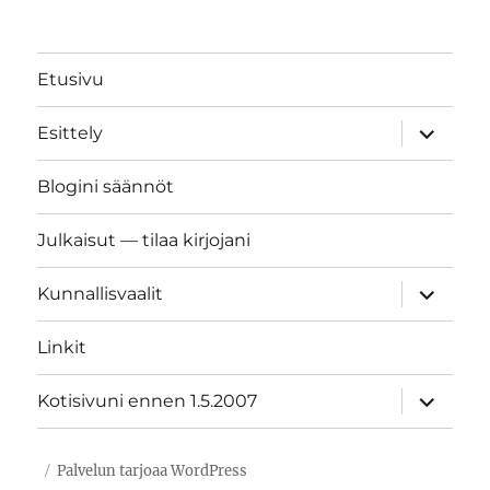
Etusivu
näytä
Esittely
alavalik
Blogini säännöt
Julkaisut — tilaa kirjojani
näytä
Kunnallisvaalit
alavalik
Linkit
näytä
Kotisivuni ennen 1.5.2007
alavalik
Palvelun tarjoaa WordPress