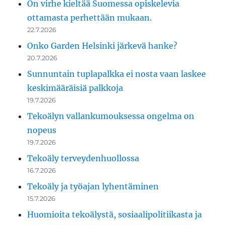
On virhe kieltää Suomessa opiskelevia
ottamasta perhettään mukaan.
22.7.2026
Onko Garden Helsinki järkevä hanke?
20.7.2026
Sunnuntain tuplapalkka ei nosta vaan laskee
keskimääräisiä palkkoja
19.7.2026
Tekoälyn vallankumouksessa ongelma on
nopeus
19.7.2026
Tekoäly terveydenhuollossa
16.7.2026
Tekoäly ja työajan lyhentäminen
15.7.2026
Huomioita tekoälystä, sosiaalipolitiikasta ja