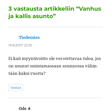
o
I
p
a
3 vastausta artikkeliin “Vanhus
o
n
p
m
ja kallis asunto”
k
Tiedemies
sanoo:
19.8.2007 22:33
Ei kait myyn­tivoit­to ole verotet­tavaa tuloa, jos
on asunut omis­ta­mas­saan asun­nos­sa vähin­
tään kak­si vuotta?
Vastaa
Ode
sanoo: