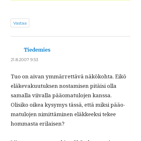
Vastaa
Tiedemies
sanoo:
21.8.2007 9:53
Tuo on aivan ymmär­ret­tävä näköko­h­ta. Eikö
eläke­vaku­u­tuk­sen nos­tamisen pitäisi olla
samal­la viival­la pääo­mat­u­lo­jen kanssa.
Olisiko oikea kysymys tässä, että mik­si pääo­
mat­u­lo­jen nimit­tämi­nen eläk­keek­si tekee
hom­mas­ta erilaisen?