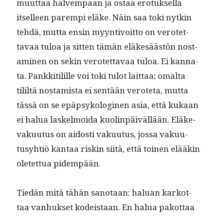
muut­taa
halvem­paan ja ostaa ero­tuk­sel­la
itselleen parem­pi eläke. Näin saa toki nytkin
tehdä, mut­ta ensin myyn­tivoit­to on verotet­
tavaa tuloa ja sit­ten tämän eläkesäästön nos­t­
a­mi­nen on sekin verotet­tavaa tuloa. Ei kan­na­
ta. Pankki­tilille voi toki tulot lait­taa; oma­l­ta
tililtä nos­tamista ei sen­tään verote­ta, mut­ta
tässä on se epäp­sykologi­nen asia, että kukaan
ei halua laskel­moi­da kuolin­päiväl­lään. Eläke­
vaku­u­tus on aidosti vaku­u­tus, jos­sa vaku­u­
tusy­htiö kan­taa riskin siitä, että toinen elääkin
oletet­tua pidempään.
Tiedän mitä tähän san­o­taan: halu­an karkot­
taa van­huk­set kodeis­taan. En halua pakot­taa