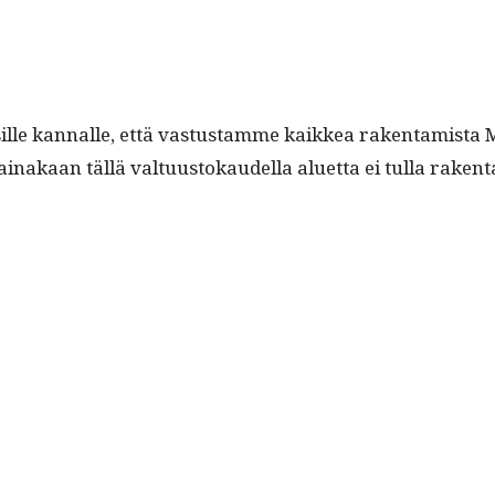
ttelulautakunta
­ti sille kan­nalle, että vas­tus­tamme kaikkea rak­en­tamis
 ainakaan täl­lä val­tu­us­tokaudel­la aluet­ta ei tul­la rak