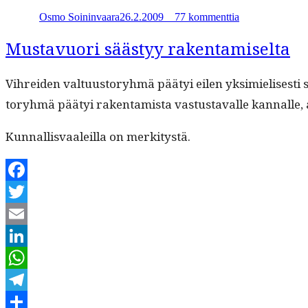
Kaupunkisuunni
Osmo Soininvaara
26.2.2009
_
_
77 kommenttia
26.2.2009
Mustavuori säästyy rakentamiselta
Vihrei­den val­tu­us­to­ryh­mä pää­tyi eilen yksimielis­es
to­ryh­mä pää­tyi rak­en­tamista vas­tus­tavalle kan­nalle,
Kun­nal­lis­vaaleil­la on merkitystä.
Facebook
Twitter
Email
LinkedIn
WhatsApp
Telegram