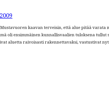
.2009
i Mus­tavuoren kaa­van ter­veisin, että alue pitää vara­ta
ä oli ensim­mäi­nen kun­nal­lis­vaalien tulok­se­na tul­lut 
i­vat aluet­ta raivoisas­ti raken­net­tavak­si, vas­tus­ti­va