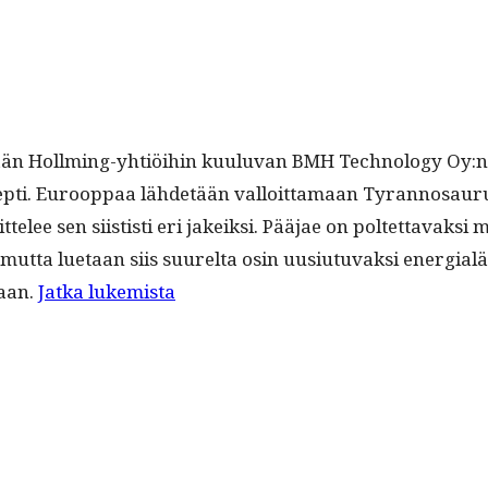
 Hollm­ing-yhtiöi­hin kuu­lu­van BMH Tech­nol­o­gy Oy:n hal
ep­ti. Euroop­paa lähde­tään val­loit­ta­maan Tyran­nosaurus-pr
t­telee sen siis­tisti eri jakeik­si. Pää­jae on poltet­tavak
 mut­ta lue­taan siis suurelta osin uusi­u­tu­vak­si ener­gial
“Tyran­
maan.
Jat­ka lukemista
nosaurus”