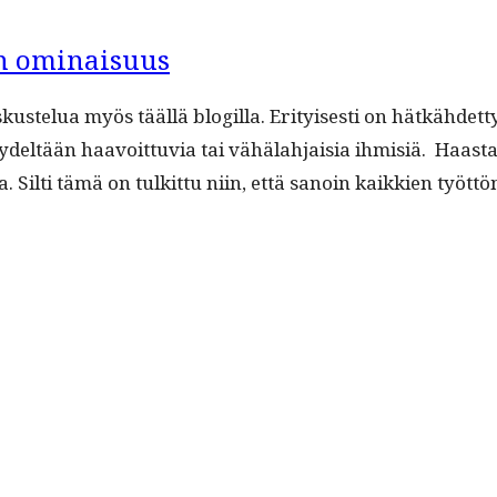
irakenne
ön ominaisuus
ustelua myös tääl­lä blogilla. Eri­tyis­es­ti on hätkähdet­t
­deltään haavoit­tuvia tai vähälah­jaisia ihmisiä. Haas­tat­
ja. Silti tämä on tulkit­tu niin, että sanoin kaikkien työt­