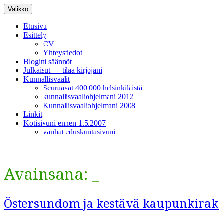
Siirry
Valikko
sisältöön
Etusivu
Esittely
CV
Yhteystiedot
Blogini säännöt
Julkaisut — tilaa kirjojani
Kunnallisvaalit
Seuraavat 400 000 helsinkiläistä
kunnallisvaaliohjelmani 2012
Kunnallisvaaliohjelmani 2008
Linkit
Kotisivuni ennen 1.5.2007
vanhat eduskuntasivuni
Avainsana:
_
Östersundom ja kestävä kaupunkira