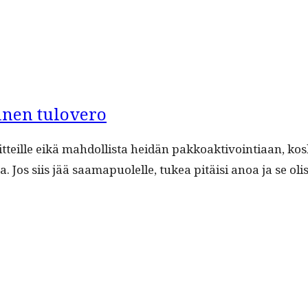
inen tulovero
heit­teille eikä mah­dol­lista hei­dän pakkoak­tivoin­ti­aan, 
na. Jos siis jää saama­puolelle, tukea pitäisi anoa ja se oli