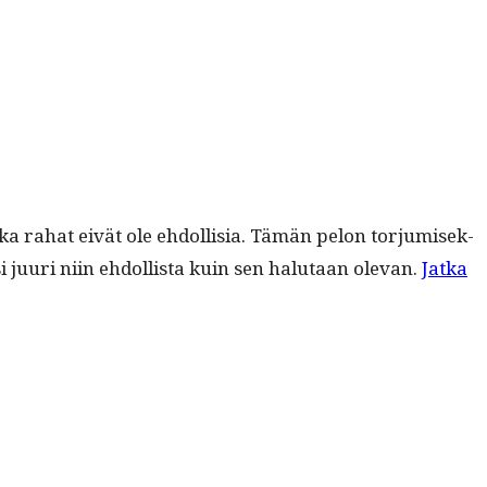
kos­ka rahat eivät ole ehdol­lisia. Tämän pelon tor­ju­misek­
si juuri niin ehdol­lista kuin sen halu­taan ole­van.
Jat­ka