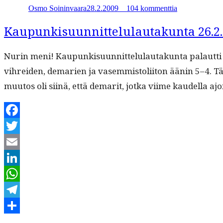
Osmo Soininvaara
28.2.2009
_
_
104 kommenttia
yhteiskunnan
vai
yksilön
Kaupunkisuunnittelulautakunta 26.2
ominaisuus
Nurin meni! Kaupunkisu­un­nit­telu­lau­takun­ta palaut­t
vihrei­den, demarien ja vasem­mis­toli­iton äänin 5–4. Täm
muu­tos oli siinä, että demar­it, jot­ka viime kaudel­la ajo
Facebook
Twitter
Email
LinkedIn
WhatsApp
Telegram
Kirjoittaja
Julkaistu
Kategoriat
Avainsanat
artikkeliin
Share