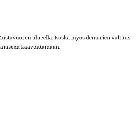
ta Mus­tavuoren alueel­la. Kos­ka myös demarien val­tu­us­
­en­tamiseen kaavoittamaan.