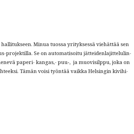
­li­tuk­seen. Min­ua tuos­sa yri­tyk­sessä viehät­tää sen
o­jek­til­la. Se on automa­ti­soitu jät­tei­den­la­jit­telulin­
­si menevä paperi- kan­gas,- puu‑, ja muo­visilp­pu, joka on
äh­teek­si. Tämän voisi työn­tää vaik­ka Helsin­gin kivi­hi­