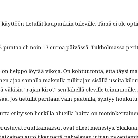
 käyt­töön tietul­lit kaupunki­in tuleville. Tämä ei ole opt
5 pun­taa eli noin 17 euroa päivässä. Tukhol­mas­sa per­
u­ista on help­po löytää viko­ja. On kohtu­u­ton­ta, että tä
n ajaa samal­la mak­sul­la tul­li­ra­jan sisäl­lä usei­ta kilo
tää väk­isin ”rajan kirot” sen lähel­lä oleville toimin­noille. Pit
a. Jos tietul­lit per­itään vain pääteil­lä, syn­tyy houku­t
­ta eri­tyisen herkil­lä alueil­la hait­ta on moninker­tainen
i­hin perus­tu­vat ruuhka­mak­sut ovat olleet men­estys. Yks
i­aikainen autoli­iken­net­tä palvel­e­van infran rak­en­tami