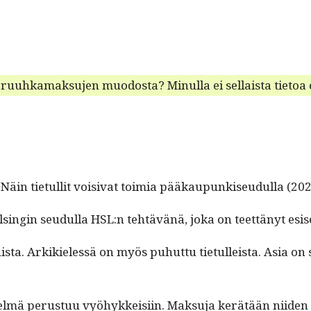
ruuhka­mak­su­jen muo­dos­ta? Min­ul­la ei sel­l­aista tietoa 
: Näin tietul­lit voisi­vat toimia pääkaupunkiseudul­la (20
elsin­gin seudul­la HSL:n tehtävänä, joka on teet­tänyt esi­s
ta. Arkikielessä on myös puhut­tu tietulleista. Asia on sam
lmä perus­tuu vyöhykkeisi­in. Mak­su­ja kerätään niiden yli