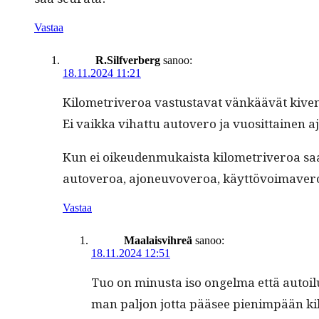
Vastaa
R.Silfverberg
sanoo:
18.11.2024 11:21
Kilo­metriveroa vas­tus­ta­vat vänkäävät kiven
Ei vaik­ka vihat­tu autovero ja vuosit­tainen a
Kun ei oikeu­den­mukaista kilo­metriveroa saa­da a
autoveroa, ajoneu­voveroa, käyt­tövoimaver
Vastaa
Maalaisvihreä
sanoo:
18.11.2024 12:51
Tuo on minus­ta iso ongel­ma että autoilun
man paljon jot­ta pääsee pien­im­pään kilo