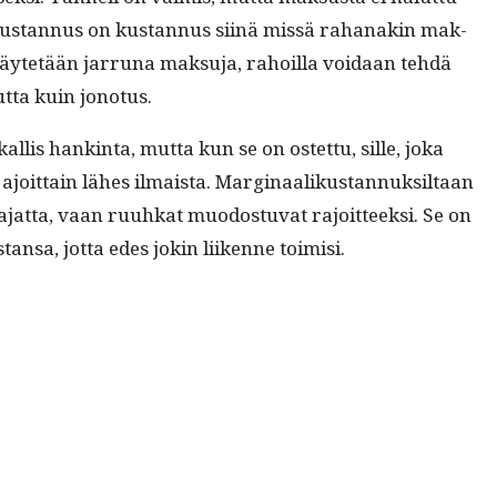
akus­tan­nus on kus­tan­nus siinä mis­sä rahanakin mak­
käytetään jar­runa mak­su­ja, rahoil­la voidaan tehdä
t­ta kuin jonotus.
lis han­k­in­ta, mut­ta kun se on ostet­tu, sille, joka
­tain läh­es ilmaista. Mar­gin­aa­likus­tan­nuk­sil­taan
at­ta, vaan ruuhkat muo­dos­tu­vat rajoit­teek­si. Se on
stansa, jot­ta edes jokin liikenne toimisi.