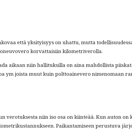
ko­vaa että yksi­ty­isyys on uhat­tu, mut­ta todel­lisu­ud
joneu­vovero kor­vat­taisi­in kilometriverolla.
ikaan niin hal­li­tuk­sil­la on aina mah­dol­lista piiska­ta a
oa ym joista muut kuin polt­toain­evero nimeno­maan ra
 vero­tuk­ses­ta niin iso osa on kiin­teää. Kun auton on ker
­metrikus­tan­nuk­seen. Paikan­tamiseen perus­tu­va jär­jest