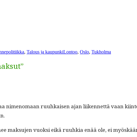
Avainsanat
ennepolitiikka
,
Talous ja kaupunki
Lontoo
,
Oslo
,
Tukholma
maksut”
rot­taa nimeno­maan ruuhkaisen ajan liiken­net­tä vaan kii
on.
nee mak­su­jen vuok­si eikä ruuhkia enää ole, ei myöskää