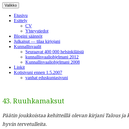
Siirry
Valikko
sisältöön
Etusivu
Esittely
CV
Yhteystiedot
Blogini säännöt
Julkaisut — tilaa kirjojani
Kunnallisvaalit
Seuraavat 400 000 helsinkiläistä
kunnallisvaaliohjelmani 2012
Kunnallisvaaliohjelmani 2008
Linkit
Kotisivuni ennen 1.5.2007
vanhat eduskuntasivuni
43. Ruuhkamaksut
Päätin joukkois­taa kehit­teil­lä ole­van kir­jani Talous ja
hyvin tervetulleita.