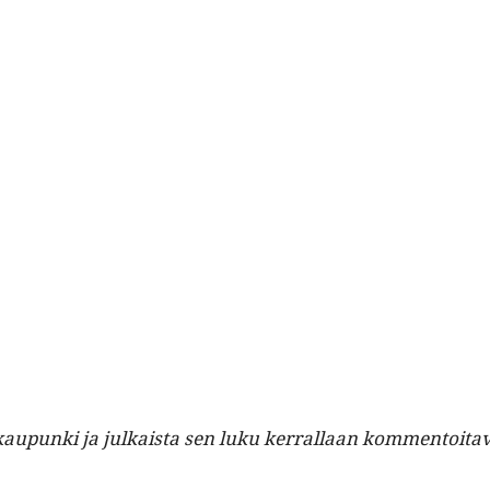
 kaupun­ki ja julka­ista sen luku ker­ral­laan kom­men­toitava