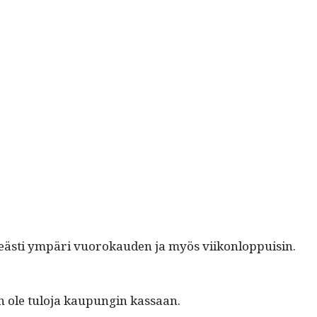
n­teästi ympäri vuorokau­den ja myös viikon­lop­puisin.
n ole tulo­ja kaupun­gin kassaan.