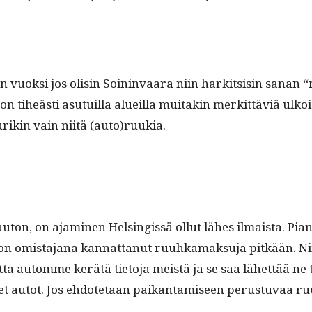
jen vuok­si jos olisin Soin­in­vaara niin hark­it­sisin sana
 on tiheästi asu­tu­il­la alueil­la muitakin merkit­täviä ulkoi
urikin vain niitä (auto)ruukia.
­ton, on ajami­nen Helsingis­sä ollut läh­es ilmaista. Pian t
on omis­ta­jana kan­nat­tanut ruuhka­mak­su­ja pitkään. Ni
ta automme kerätä tieto­ja meistä ja se saa lähet­tää ne 
udet autot. Jos ehdote­taan paikan­tamiseen perus­tu­vaa 