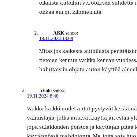
oikaista autoilun vero­tuk­sen suhdet­ta 
okkaa euron kilometriltä.
AKK
sanoo:
18.11.2024 13:08
Mitäs jos kaikesta autoilus­ta perit­täisi
tieto­jen keru­un vaik­ka ker­ran vuodessa
halut­taisi­in ohja­ta auton käyt­töä aluee
iValo
sanoo:
19.11.2024 8:40
Vaik­ka kaik­ki uudet autot pystyvät keräämä
valmis­ta­jia, jot­ka anta­vat käyt­täjän estää y
jopa sulakkei­den pois­toa ja käyt­täjän pitää 
käytän­nössä mah­do­ton­ta. Me, joi­ta asia huo