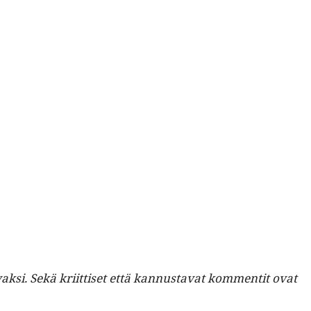
k­si. Sekä kri­it­tiset että kan­nus­ta­vat kom­men­tit ovat