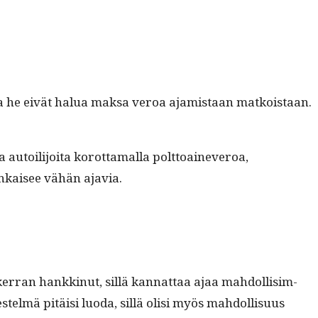
essa he eivät halua mak­sa veroa ajamis­taan matkois­taan.
utoil­i­joi­ta korot­ta­mal­la polt­toain­everoa,
nkaisee vähän ajavia.
­ran han­kkin­ut, sil­lä kan­nat­taa ajaa mah­dol­lisim­
elmä pitäisi luo­da, sil­lä olisi myös mah­dol­lisu­us