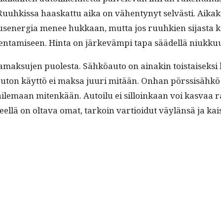
et. Ruuhkissa haaskat­tu aika on vähen­tynyt selvästi. Aik
­tusen­er­gia menee hukkaan, mut­ta jos ruuhkien sijas­ta 
len­tamiseen. Hin­ta on järkevämpi tapa säädel­lä niukku­u
ak­su­jen puoles­ta. Sähköau­to on ainakin tois­taisek­si kal
on käyt­tö ei mak­sa juuri mitään. Onhan pörssisähkö ajoit
aile­maan mitenkään. Autoilu ei sil­loinkaan voi kas­vaa raj
teel­lä on olta­va omat, tarkoin var­tioidut väylän­sä ja kai