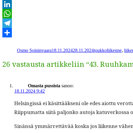
Email
LinkedIn
WhatsApp
Telegram
Kirjoittaja
Julkaistu
Kategoriat
Share
Osmo Soininvaara
18.11.2024
28.11.2024
joukkoliikenne
,
liik
26 vastausta artikkeliin “43. Ruuhka
Omasta pussista
sanoo:
18.11.2024 9:42
Helsingis­sä ei käsit­tääk­seni ole edes aiot­tu ve
Riip­pumat­ta siitä paljonko auto­ja katu­verkos­sa 
Sinän­sä ymmär­ret­tävää kos­ka jos liikenne vähe­