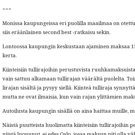
===
Monis­sa kaupungeis­sa eri puo­lil­la maail­maa on otet­tu
siis erään­lainen sec­ond best ‑ratkaisu sekin.
Lon­toos­sa kaupun­gin keskus­taan ajami­nen mak­saa 1
kerta.
Kiin­teisi­in tul­li­ra­joi­hin perus­tu­vista ruuhka­mak­s
vain sat­tuu alka­maan tul­li­ra­jan väärältä puolelta. Toine
li­ra­jan sisältä ja pysyy siel­lä. Kiin­teä tul­li­ra­ja syn­nyt­
mut­ta ne ovat ilmaisia, kun vain rajan ylit­tämien mak­sa
Autoilus­ta kaupun­gin sisäl­lä on aina hait­taa muille, mut
Näistä puut­teista huoli­mat­ta kiin­teisi­in tul­li­ra­jo
niistä luop­unut, ei edes Oslo, jos­sa mak­sun piti olla väl