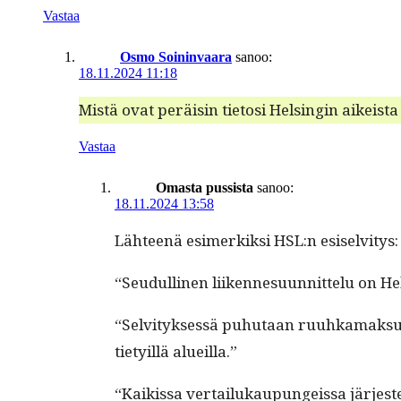
Vastaa
Osmo Soininvaara
sanoo:
18.11.2024 11:18
Mis­tä ovat peräisin tietosi Helsin­gin aikeista 
Vastaa
Omasta pussista
sanoo:
18.11.2024 13:58
Läh­teenä esimerkik­si HSL:n esi­selvi­tys
“Seudulli­nen liiken­nesu­un­nit­telu on H
“Selvi­tyk­sessä puhutaan ruuhka­mak­su­is
tiety­il­lä alueilla.”
“Kaikissa ver­tailukaupungeis­sa jär­jeste