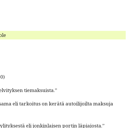
ole
20)
elvi­tyk­sen tiemaksuista.”
a eli tarkoi­tus on kerätä autoil­i­joil­ta mak­su­ja
­tyk­ses­tä eli jonkin­laisen portin läpiajosta.”