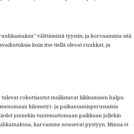
n “ruuhka­mak­su” vält­tämistä tyystin, ja kor­vaamista sitä
s­vaiku­tuk­sia kuin itse tiel­lä ole­vat ruuhkat, ja
ule­vat robot­ti­au­tot mullis­ta­vat liikku­misen halpu­
meno­maan kilo­metri- ja paikan­tamis­pe­rus­taista
tiedot jon­nekin tun­tem­at­tomaan paikkaan jollekin
ruuhka­mak­sua, kar­vamme nou­se­vat pystyyn. Min­ua ei