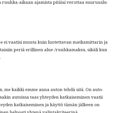
 ruuh­ka-aikaan ajamista pitäisi verot­taa suu­ru­us­lu­
Se ei vaatisi muu­ta kuin luotet­ta­van matkamit­tarin ja
isi­in per­iä erilli­nen alue-/ru­uhka­mak­su, sikäli kun
.
in, me kaik­ki emme anna auton tehdä sitä. On auto­
is­sakin autois­sa taas yhtey­den katkaisem­i­nen vaatii
htey­den katkaisem­i­nen ja käyt­tö tämän jäl­keen on
i­nen hel­posti yht­enä valintakriteerinä.