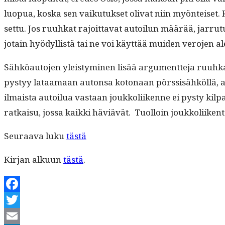
luop­ua, kos­ka sen vaiku­tuk­set oli­vat niin myön­teis
set­tu. Jos ruuhkat rajoit­ta­vat autoilun määrää, jar­ru
jotain hyödyl­listä tai ne voi käyt­tää muiden vero­jen a
Sähköau­to­jen yleistymi­nen lisää argu­ment­te­ja ruuhka­m
pystyy lataa­maan auton­sa koton­aan pörssisähköl­lä, aut
ilmaista autoilua vas­taan joukkoli­ikenne ei pysty kil­p
ratkaisu, jos­sa kaik­ki häviävät. Tuol­loin joukkoli­iken­
Seu­raa­va luku
tästä
Kir­jan alku­un
tästä
.
Facebook
Twitter