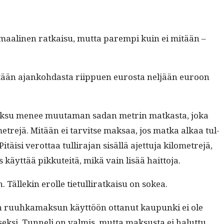
i­maa­li­nen ratkaisu, mut­ta parem­pi kuin ei mitään –
itään ajanko­hdas­ta riip­puen eurosta neljään euroon
ysi mak­su menee muu­ta­man sadan metrin matkas­ta, joka
­me­tre­jä. Mitään ei tarvitse mak­saa, jos mat­ka alkaa tul­
äisi verot­taa tul­li­ra­jan sisäl­lä ajet­tu­ja kilo­me­tre­jä,
us käyt­tää pikkuteitä, mikä vain lisää haittoja.
. Tällekin erolle tietul­li­ratkaisu on sokea.
ikään ruuhka­mak­sun käyt­töön ottanut kaupun­ki ei ole
sek­si. Tun­neli on valmis, mut­ta mak­sus­ta ei halut­tu