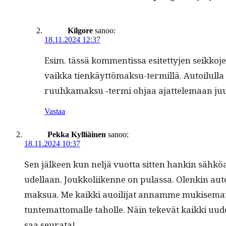
Kilgore
sanoo:
18.11.2024 12:37
Esim. tässä kom­men­tis­sa esitet­ty­jen seikko­
vaik­ka tienkäyt­tö­mak­su-ter­mil­lä. Autoilul­la
ruuhka­mak­su ‑ter­mi ohjaa ajat­tele­maan ju
Vastaa
Pekka Kylliäinen
sanoo:
18.11.2024 10:37
Sen jäl­keen kun neljä vuot­ta sit­ten han­kin sähköau
udel­laan. Joukkoli­ikenne on pulas­sa. Olenkin aut
mak­sua. Me kaik­ki auoil­i­jat annamme mukise­mat­
tun­tem­at­toma­lle taholle. Näin tekevät kaik­ki u
saa seurata!