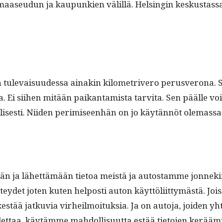
maaseudun ja kaupunkien välil­lä. Helsin­gin keskus­tas­sa
­in tule­vaisu­udessa ainakin kilo­metrivero perusverona. 
. Ei siihen mitään paikan­tamista tarvi­ta. Sen päälle voita
l­lis­es­ti. Niiden per­im­iseen­hän on jo käytän­nöt olemassa
än ja lähet­tämään tietoa meistä ja autostamme jon­nek
htey­det joten kuten hel­posti auton käyt­töli­it­tymästä. Jo
kestää jatku­via virheil­moituk­sia. Ja on auto­ja, joiden y
­let­taa, käytämme mah­dol­lisu­ut­ta estää tieto­jen kerääm