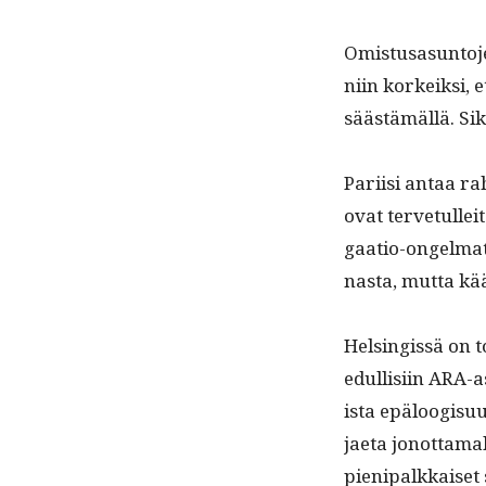
Omis­tusasun­to­
niin korkeik­si, 
säästämäl­lä. Sik­
Pari­isi antaa r
ovat ter­ve­tullei
gaa­tio-ongel­mat
nas­ta, mut­ta kää
Helsingis­sä on t
edullisi­in ARA-
ista epälo­ogisuu
jae­ta jonot­ta­mal
pieni­palkkaiset