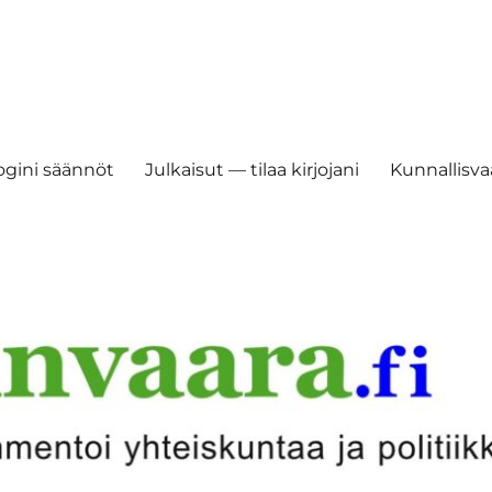
ogini säännöt
Julkaisut — tilaa kirjojani
Kunnallisvaa