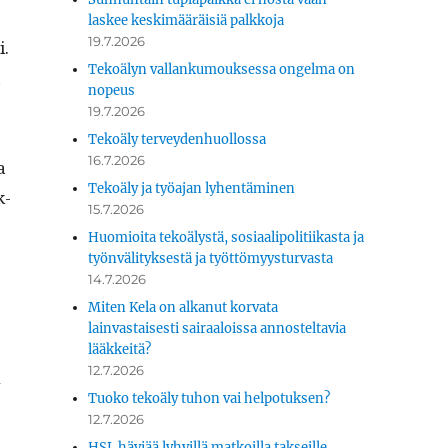
laskee keskimääräisiä palkkoja
19.7.2026
i.
Tekoälyn vallankumouksessa ongelma on
a
nopeus
19.7.2026
Tekoäly terveydenhuollossa
16.7.2026
a
Tekoäly ja työajan lyhentäminen
k­
15.7.2026
Huomioita tekoälystä, sosiaalipolitiikasta ja
työnvälityksestä ja työttömyysturvasta
14.7.2026
Miten Kela on alkanut korvata
lainvastaisesti sairaaloissa annosteltavia
lääkkeitä?
12.7.2026
n
Tuoko tekoäly tuhon vai helpotuksen?
12.7.2026
HSL häviää lyhyillä matkoilla takseille.