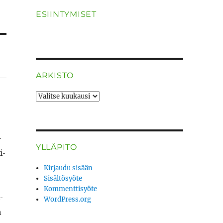
ESIINTYMISET
ARKISTO
ARKISTO
­
YLLÄPITO
i­
Kirjaudu sisään
Sisältösyöte
Kommenttisyöte
­
WordPress.org
a