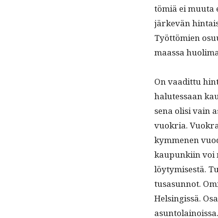
tömiä ei muu­ta 
järkevän hin­tai
Työt­tömien osu­
maas­sa huoli­mat
On vaa­dit­tu hin­
halutes­saan kaup
se­na olisi vain
vuokria. Vuokra-a
kymme­nen vuo­de
kaupunki­in voi 
löy­tymis­es­tä. 
tusasun­not. Omi
Helsingis­sä. Osa 
asuntolainoissa