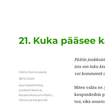
21. Kuka pääsee 
Päätin joukkois­ta
ista sen luku ker­
Kirjoittaja
Osmo Soininvaara
vat kom­men­tit 
Julkaistu
28.10.2024
Kategoriat
asuntopoltiikka
,
Miten vali­ta ne
joukkoliikenne
,
kaupunkei­hin p
Kaupunkisuunnittelu
,
Talous ja kaupunki
tuu, eikä asun­to