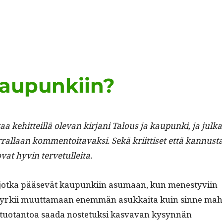
kaupunkiin?
a kehit­teil­lä ole­van kir­jani Talous ja kaupun­ki, ja julka
ral­laan kom­men­toitavak­si. Sekä kri­it­tiset että kan­nus­t
ovat hyvin tervetulleita.
, jot­ka pää­sevät kaupunki­in asumaan, kun men­estyvi­in
yrkii muut­ta­maan enem­män asukkai­ta kuin sinne mah
­tuotan­toa saa­da nos­te­tuk­si kas­va­van kysyn­nän