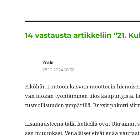
e
te
l
b
r
o
14 vastausta artikkeliin “21. 
o
k
iValo
sanoo:
28.10.2024 10:30
Eiköhän Lon­toon kasvun moot­torin hienoisen 
van luokan työn­tämi­nen ulos kaupungista. Lon
tus­te­ol­lisu­u­den ympäril­lä. Brex­it pakot­ti
Lisä­maus­teena täl­lä het­kel­lä ovat Ukrainan
sen muu­tok­set. Venäläiset eivät enää vauras­tu