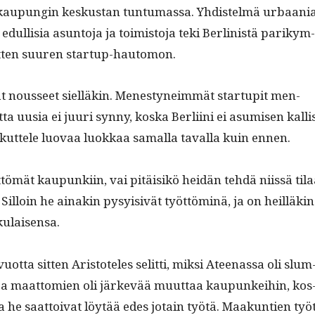
 kaupun­gin keskus­tan tun­tu­mas­sa. Yhdis­telmä urbaa­ni
ullisia asun­to­ja ja toimis­to­ja teki Berlin­istä parikym­
it­ten suuren startup-hautomon.
 nousseet siel­läkin. Men­estyneim­mät star­tupit men­
ta uusia ei juuri syn­ny, kos­ka Berli­i­ni ei asumisen kalli
kut­tele luo­vaa luokkaa samal­la taval­la kuin ennen.
­tömät kaupunki­in, vai pitäisikö hei­dän tehdä niis­sä til
Sil­loin he ainakin pysy­i­sivät työt­töminä, ja on heil­läkin
kulaisensa.
vuot­ta sit­ten Aris­tote­les selit­ti, mik­si Ateenas­sa oli slum
ja maat­tomien oli järkevää muut­taa kaupunkei­hin, kos
 he saat­toi­vat löytää edes jotain työtä. Maakun­tien työ