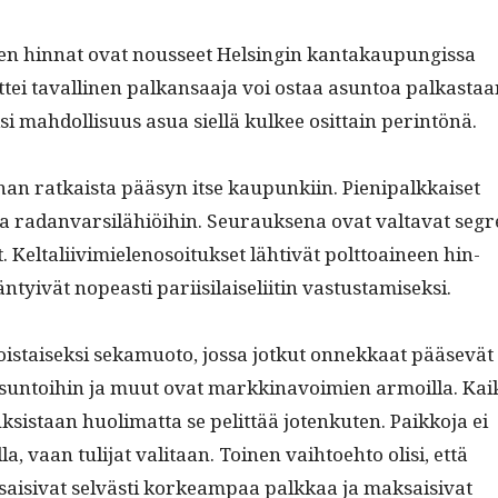
jen hin­nat ovat nousseet Helsin­gin kan­takaupungis­sa
ettei tavalli­nen palka­nsaa­ja voi ostaa asun­toa palka­s­ta
si mah­dol­lisu­us asua siel­lä kul­kee osit­tain perintönä.
ahan ratkaista pääsyn itse kaupunki­in. Pieni­palkkaiset
­ta radan­var­silähiöi­hin. Seu­rauk­se­na ovat val­ta­vat seg­r
. Keltali­ivimie­lenosoituk­set läh­tivät polt­toaineen hin­
n­tyivät nopeasti pari­isi­laiseli­itin vastustamiseksi.
ois­taisek­si seka­muo­to, jos­sa jotkut onnekkaat pää­sevät
asun­toi­hin ja muut ovat markki­navoimien armoil­la. Kai
k­sis­taan huoli­mat­ta se pelit­tää jotenkuten. Paikko­ja ei
­la, vaan tuli­jat val­i­taan. Toinen vai­h­toe­hto olisi, että
 saisi­vat selvästi korkeam­paa palkkaa ja mak­saisi­vat