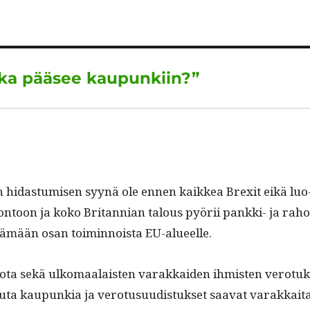
e
s
g
re
d
A
r
I
p
a
Kuka pääsee kaupunkiin?”
n
p
m
hidas­tu­misen syynä ole ennen kaikkea Brex­it eikä luo
­toon ja koko Bri­tann­ian talous pyörii pank­ki- ja raho
 siirtämään osan toimin­noista EU-alueelle.
 sota sekä ulko­maalais­ten varakkaiden ihmis­ten vero­tuk
­ta kaupunkia ja vero­tusu­ud­is­tuk­set saa­vat varakkai­t