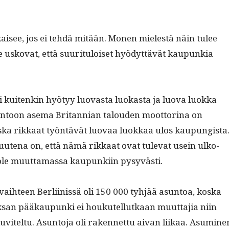
isee, jos ei tehdä mitään. Mon­en mielestä näin tulee
e usko­vat, että suu­rit­u­loiset hyödyt­tävät kaupunkia
kuitenkin hyö­tyy luo­vas­ta luokas­ta ja luo­va luok­ka
­toon ase­ma Bri­tann­ian talouden moot­to­ri­na on
s­ka rikkaat työn­tävät luo­vaa luokkaa ulos kaupungista
uute­na on, että nämä rikkaat ovat tule­vat usein ulko­
 ole muut­ta­mas­sa kaupunki­in pysyvästi.
ai­h­teen Berli­inis­sä oli 150 000 tyhjää asun­toa, kos­ka
­san pääkaupun­ki ei houkutel­lutkaan muut­ta­jia niin
uvitel­tu. Asun­to­ja oli raken­net­tu aivan liikaa. Asum­i­ne