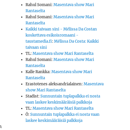
Rahul Somani
:
Masentava show Mari
Rantaselta
Rahul Somani
:
Masentava show Mari
Rantaselta
Kaikki taivaan sini - Mélissa Da Costan
koskettava esikoisromaani -
taustamedia.fi
:
Mélissa Da Costa: Kaikki
taivaan sini
TL
:
Masentava show Mari Rantaselta
Rahul Somani
:
Masentava show Mari
Rantaselta
Kalle Rankka
:
Masentava show Mari
.
Rantaselta
Erastotenes aleksandrialainen
:
Masentava
show Mari Rantaselta
Stadist
:
Sunnuntain tuplapalkka ei nosta
vaan laskee keskimääräisiä palkkoja
TL
:
Masentava show Mari Rantaselta
Ö
:
Sunnuntain tuplapalkka ei nosta vaan
laskee keskimääräisiä palkkoja
n