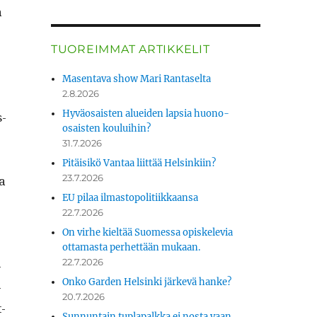
a
TUOREIMMAT ARTIKKELIT
Masentava show Mari Rantaselta
2.8.2026
Hyväosaisten alueiden lapsia huono-
s­
osaisten kouluihin?
31.7.2026
Pitäisikö Vantaa liittää Helsinkiin?
23.7.2026
aa
EU pilaa ilmastopolitiikkaansa
22.7.2026
On virhe kieltää Suomessa opiskelevia
ottamasta perhettään mukaan.
22.7.2026
­
Onko Garden Helsinki järkevä hanke?
­
20.7.2026
t­
Sunnuntain tuplapalkka ei nosta vaan