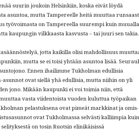
enää suurin joukoin Helsinki­in, kos­ka eivät löy­dä
sta asun­toa, mut­ta Tam­pereelle heitä muut­taa run­saast
us työvoimas­ta on Tam­pereel­la suurem­pi kuin muual­l
­ta kaupun­gin vilkkaas­ta kasvus­ta – tai juuri sen takia.
tasään­nöste­lyä, jot­ta kaikil­la olisi mah­dol­lisu­us muut­ta
unki­in, mut­ta se ei toisi yhtään asun­toa lisää. Seu­rau
 asun­to­jono. Ennen ihail­imme Tukhol­man edullisia
sun­not ovat siel­lä yhä edullisia, mut­ta niihin on yli
n jono. Mikään kaupun­ki ei voi toimia niin, että
muut­taa vas­ta viiden­toista vuo­den kulut­tua työ­paikan
Tukhol­man pelas­tuk­se­na ovat pimeät markki­nat ja omis­
s­tusasun­not ovat Tukhol­mas­sa selvästi kalli­impia kui
seli­tyk­ses­tä on tosin Ruotsin elinikäi­sis­sä
.