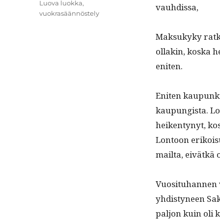
Avainsanat
Luova luokka
,
vauhdissa,
vuokrasäännöstely
Mak­sukyky ratka
ollakin, kos­ka h
eniten.
Eniten kaupun­ki 
kaupungista. Lon
heiken­tynyt, ko
Lon­toon erikois
mail­ta, eivätkä
Vuosi­tuhan­nen v
yhdis­tyneen Sak
paljon kuin oli k