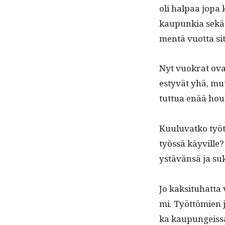
oli hal­paa jopa
kaupunkia sekä ed
men­tä vuot­ta s
Nyt vuokrat ovat
estyvät yhä, mut­
tut­tua enää hou
Kuu­lu­vatko työt
työssä käyville? 
ystävän­sä ja su
Jo kak­si­tuhat­ta 
mi. Työt­tömien 
ka kaupungeis­sa