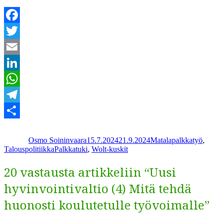
Facebook
Twitter
Email
LinkedIn
WhatsApp
Telegram
Kirjoittaja
Julkaistu
Kategoriat
Share
Osmo Soininvaara
15.7.2024
21.9.2024
Matalapalkkatyö
,
Avainsanat
Talouspolitiikka
Palkkatuki
,
Wolt-kuskit
20 vastausta artikkeliin “Uusi
hyvinvointivaltio (4) Mitä tehdä
huonosti koulutetulle työvoimalle”