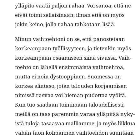
ylläpi­to vaatii paljon rahaa. Voi sanoa, että ne
eivät toi­mi sel­l­aisi­naan, ilman että on myös
jokin keino, jol­la rahaa tahko­taan lisää.
Min­un vai­h­toe­htoni on se, että panos­te­taan
korkeam­paan työl­lisyy­teen, ja tietenkin myös
korkeam­paan osaamiseen siinä sivus­sa. Vai­h­
toe­hto on lähel­lä ensim­mäistä vai­h­toe­htoa,
mut­ta ei noin dys­toop­pinen. Suomes­sa on
korkea elin­ta­so, joten talouden kor­jaamisen
nimis­sä ras­vaa voi hie­man pudot­taa vyöltä.
Kun tuo saadaan toim­i­maan taloudel­lis­es­ti,
meil­lä on taas parem­min varaa ylläpitää nyky­
istä tulo­ja tasaavaa malliamme, ja myös liikkua
vähän tuon kol­man­nen vai­h­toe­hdon suun­taan