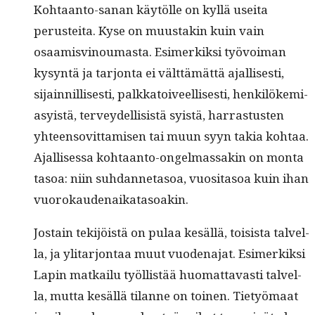
Kohtaan­to-sanan käytölle on kyl­lä usei­ta
perustei­ta. Kyse on muus­takin kuin vain
osaamisvi­noumas­ta. Esimerkik­si työvoiman
kysyn­tä ja tar­jon­ta ei vält­tämät­tä ajal­lis­es­ti,
sijain­nil­lis­es­ti, palkka­toiveel­lis­es­ti, henkilökemi­
asy­istä, ter­vey­del­li­sistä syistä, har­ras­tusten
yhteenso­vit­tamisen tai muun syyn takia kohtaa.
Ajal­lises­sa kohtaan­to-ongel­mas­sakin on mon­ta
tasoa: niin suh­dan­neta­soa, vuosi­ta­soa kuin ihan
vuorokaudenaikatasoakin.
Jostain tek­i­jöistä on pulaa kesäl­lä, toi­sista talvel­
la, ja yli­tar­jon­taa muut vuo­de­na­jat. Esimerkik­si
Lapin matkailu työl­listää huo­mat­tavasti talvel­
la, mut­ta kesäl­lä tilanne on toinen. Tietyö­maat