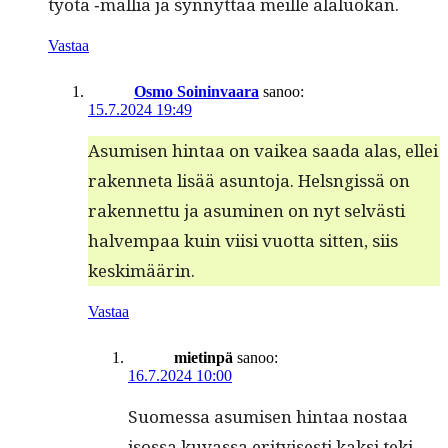
työtä ‑mallia ja syn­nyt­tää meille alaluokan.
Vastaa
Osmo Soininvaara
sanoo:
15.7.2024 19:49
Asumisen hin­taa on vaikea saa­da alas, ellei
raken­neta lisää asun­to­ja. Hel­sngis­sä on
raken­net­tu ja asum­i­nen on nyt selvästi
halvem­paa kuin viisi vuot­ta sit­ten, siis
keskimäärin.
Vastaa
mietinpä
sanoo:
16.7.2024 10:00
Suomes­sa asumisen hin­taa nos­taa
isos­sa kuvas­sa eri­tyis­es­ti kak­si tek­i­