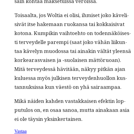
sain kohtaa mak­se­tuis­sa veroissa.
Toisaal­ta, jos Woltia ei olisi, ihmiset joko käveli­
sivät itse hake­maan ruokansa tai kokkaisi­vat
kotona. Kumpikin vai­h­toe­hto on toden­näköis­es­
ti ter­vey­delle parem­pi (saat joko vähän liikun­
taa käve­lyn muo­dos­sa tai ainakin vältät yleen­sä
korkear­as­vaisen ja ‑suo­laisen mät­töruoan).
Mitä ter­vey­dessä hävitään, näkyy pitkän ajan
kulues­sa myös julkisen ter­vey­den­huol­lon kus­
tan­nuk­sis­sa kun väestö on yhä sairaampaa.
Mikä näi­den kah­den vas­takkaisen efek­tin lop­
putu­los on, en osaa sanoa, mut­ta ainakaan asia
ei ole täysin yksinkertainen.
Vastaa