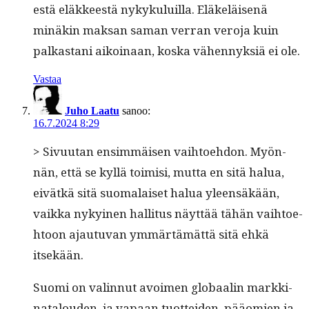
es­tä eläk­keestä nykyku­luil­la. Eläkeläisenä
minäkin mak­san saman ver­ran vero­ja kuin
palka­s­tani aikoinaan, kos­ka vähen­nyk­siä ei ole.
Vastaa
Juho Laatu
sanoo:
16.7.2024 8:29
> Sivu­u­tan ensim­mäisen vai­h­toe­hdon. Myön­
nän, että se kyl­lä toimisi, mut­ta en sitä halua,
eivätkä sitä suo­ma­laiset halua yleen­säkään,
vaik­ka nykyi­nen hal­li­tus näyt­tää tähän vai­h­toe­
htoon ajau­tu­van ymmärtämät­tä sitä ehkä
itsekään.
Suo­mi on valin­nut avoimen globaalin markki­
na­t­alouden, ja vapaan tuot­tei­den, pääomien ja