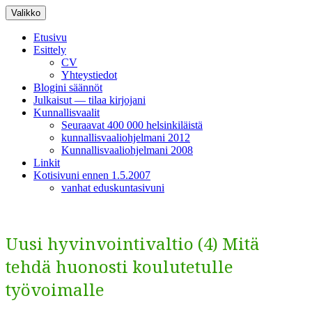
Siirry
Valikko
sisältöön
Etusivu
Esittely
CV
Yhteystiedot
Blogini säännöt
Julkaisut — tilaa kirjojani
Kunnallisvaalit
Seuraavat 400 000 helsinkiläistä
kunnallisvaaliohjelmani 2012
Kunnallisvaaliohjelmani 2008
Linkit
Kotisivuni ennen 1.5.2007
vanhat eduskuntasivuni
Uusi hyvinvointivaltio (4) Mitä
tehdä huonosti koulutetulle
työvoimalle