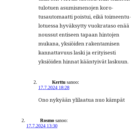
tu­lotuen asum­is­meno­jen koro­
tusautomaat­ti pois­tui, eikä toimeen­tu­
lotues­sa hyväksyt­ty vuokrata­so enää
nous­sut entiseen tapaan hin­to­jen
mukana, yksiöi­den rak­en­tamisen
kan­nat­tavu­us las­ki ja eri­tyis­es­ti
yksiöi­den hin­nat kään­tyivät laskuun.
Kerttu
sanoo:
17.7.2024 18:28
Ono nykyään ylilaat­ua nuo kämpät
Rosmo
sanoo:
17.7.2024 13:30