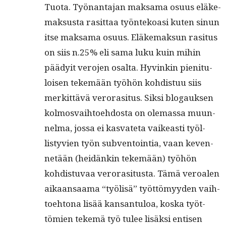
Tuo­ta. Työ­nan­ta­jan mak­sama osu­us eläke­
mak­sus­ta rasit­taa työn­tekoasi kuten sin­un
itse mak­sama osu­us. Eläke­mak­sun rasitus
on siis n.25% eli sama luku kuin mihin
päädy­it vero­jen osalta. Hyvinkin pien­i­t­u­
loisen tekemään työhön kohdis­tuu siis
merkit­tävä veror­a­situs. Sik­si blo­gauk­sen
kol­mosvai­h­toe­hdos­ta on ole­mas­sa muun­
nel­ma, jos­sa ei kas­vate­ta vaikeasti työl­
listyvien työn sub­ven­toin­tia, vaan keven­
netään (hei­dänkin tekemään) työhön
kohdis­tu­vaa veror­a­situs­ta. Tämä veroalen
aikaansaa­ma “työlisä” työt­tömyy­den vai­h­
toe­htona lisää kansan­tu­loa, kos­ka työt­
tömien tekemä työ tulee lisäk­si entisen