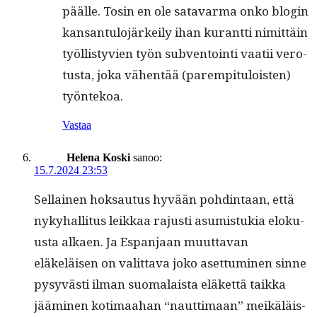
päälle. Tosin en ole satavar­ma onko blo­gin
kansan­tu­lo­järkeily ihan kurant­ti nimit­täin
työl­listyvien työn sub­ven­toin­ti vaatii vero­
tus­ta, joka vähen­tää (parem­pit­u­lois­t­en)
työntekoa.
Vastaa
Helena Koski
sanoo:
15.7.2024 23:53
Sel­l­ainen hok­sautus hyvään pohd­in­taan, että
nyky­hal­li­tus leikkaa rajusti asum­is­tukia eloku­
us­ta alka­en. Ja Espan­jaan muut­ta­van
eläkeläisen on valit­ta­va joko aset­tumi­nen sinne
pysyvästi ilman suo­ma­laista eläket­tä taik­ka
jäämi­nen koti­maa­han “naut­ti­maan” meikäläis­