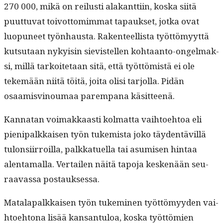
270 000, mikä on reilusti alakant­ti­in, kos­ka siitä
puut­tuvat toiv­ot­tomim­mat tapauk­set, jot­ka ovat
luop­uneet työn­haus­ta. Rak­en­teel­lista työt­tömyyt­tä
kut­su­taan nyky­isin sievis­tellen kohtaan­to-ongel­mak­
si, mil­lä tarkoite­taan sitä, että työt­tömistä ei ole
tekemään niitä töitä, joi­ta olisi tar­jol­la. Pidän
osaamisvi­noumaa parem­pana käsitteenä.
Kan­natan voimakkaasti kol­mat­ta vai­h­toe­htoa eli
pieni­palkkaisen työn tukemista joko täy­den­tävil­lä
tulon­si­ir­roil­la, palkkat­uel­la tai asumisen hin­taa
alen­ta­mal­la. Ver­tailen näitä tapo­ja keskenään seu­
raavas­sa postauksessa.
Mata­la­palkkaisen työn tukem­i­nen työt­tömyy­den vai­
h­toe­htona lisää kansan­tu­loa, kos­ka työt­tömien