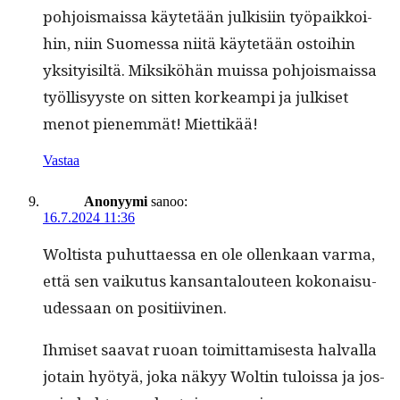
pohjo­is­mais­sa käytetään julk­isi­in työ­paikkoi­
hin, niin Suomes­sa niitä käytetään ostoi­hin
yksi­ty­isiltä. Mik­siköhän muis­sa pohjo­is­mais­sa
työl­lisyyste on sit­ten korkeampi ja julkiset
menot pienem­mät! Miettikää!
Vastaa
Anonyymi
sanoo:
16.7.2024 11:36
Woltista puhut­taes­sa en ole ollenkaan var­ma,
että sen vaiku­tus kansan­talouteen kokon­aisu­
udessaan on positiivinen.
Ihmiset saa­vat ruoan toimit­tamis­es­ta hal­val­la
jotain hyö­tyä, joka näkyy Woltin tulois­sa ja jos­