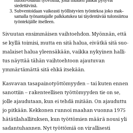
huono-osaisin työvoima, jot­ta muiden palkat pysyvät
siedettävinä.
Sub­ven­toidaan vaikeasti työl­listyvien työn­tekoa joko mak­
samal­la työ­nan­ta­jalle palkkatukea tai täy­den­tävää tulon­si­ir­toa
työn­tek­i­jälle itselleen.
Sivu­u­tan ensim­mäisen vai­h­toe­hdon. Myön­nän, että
se kyl­lä toimisi, mut­ta en sitä halua, eivätkä sitä suo­
ma­laiset halua yleen­säkään, vaik­ka nykyi­nen hal­li­
tus näyt­tää tähän vai­h­toe­htoon ajau­tu­van
ymmärtämät­tä sitä ehkä itsekään.
Kas­va­van tas­apain­o­työt­tömyy­den – tai kuten ennen
san­ot­ti­in – rak­en­teel­lisen työt­tömyy­den tie on se,
jolle ajaudu­taan, kun ei tehdä mitään. On ajaudut­tu
jo pitkään. Kekko­nen run­noi maa­han vuon­na 1975
hätäti­la­hal­li­tuk­sen, kun työt­tömien määrä nousi yli
sadan­tuhan­nen. Nyt työt­tömiä on viral­lis­es­ti