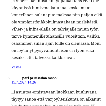
ja viher­raken­nusalan työ­paikat taas eivät ole
käyn­nis­sä lumise­na kaut­e­na, kos­ka maan
koneelli­nen sulanapi­to mak­saa niin paljon eikä
ole ympäristönäkökul­mas­takaan mielekästä.
Viher- ja infra-alal­la on talvi­a­jalle muun työn
tarve kym­me­nil­letuhan­sille vuosit­tain, vaik­ka
osaami­nen sulan ajan töille on ole­mas­sa. Moni
on löytänyt pysyvälu­on­teisen eri työn sekä
kesäk­si että talvek­si, kaik­ki eivät.
Vastaa
pari perusasiaa
sanoo:
15.7.2024 14:26
Ei asun­toa-omis­tavaan luokkaan kuu­lu­vana
täy­tyy sanoa että var­joy­hteiskun­ta on alka­nut