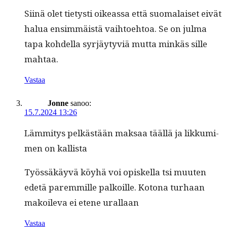
Siinä olet tietysti oike­as­sa että suo­ma­laiset eivät
halua ensim­mäistä vai­h­toe­htoa. Se on jul­ma
tapa kohdel­la syr­jäy­tyviä mut­ta minkäs sille
mahtaa.
Vastaa
Jonne
sanoo:
15.7.2024 13:26
Läm­mi­tys pelkästään mak­saa tääl­lä ja likku­mi­
men on kallista
Työssäkäyvä köy­hä voi opiskel­la tsi muuten
ede­tä parem­mille palkoille. Kotona turhaan
makoil­e­va ei etene urallaan
Vastaa