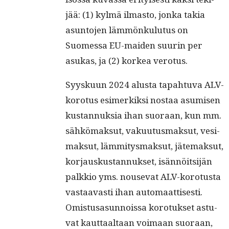
jää: (1) kylmä ilmas­to, jon­ka takia
asun­to­jen läm­mönku­lu­tus on
Suomes­sa EU-maid­en suurin per
asukas, ja (2) korkea verotus.
Syysku­un 2024 alus­ta tapah­tu­va ALV-
koro­tus esimerkik­si nos­taa asumisen
kus­tan­nuk­sia ihan suo­raan, kun mm.
sähkö­mak­sut, vaku­u­tus­mak­sut, ves­i­
mak­sut, läm­mi­tys­mak­sut, jätemak­sut,
kor­jauskus­tan­nuk­set, isän­nöit­si­jän
palkkio yms. nou­se­vat ALV-koro­tus­ta
vas­taavasti ihan automaat­tis­es­ti.
Omis­tusasun­nois­sa koro­tuk­set astu­
vat kaut­taal­taan voimaan suo­raan,