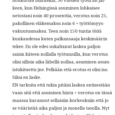
houkut­taa min­u­akin, 30 vuo­den työu­ran jäl­
keen, kun Helsingis­sä asum­i­nen lohkaisee
netostani noin 40 pros­ent­tia, vero­tus noin 25,
pakolli­nen eläke­mak­su noin 6 + työt­tömyys­
vaku­u­tus­mak­su. Teen noin 150 tun­tia töitä
kuukaudessa kuten palka­nsaa­ja keskimäärin
tekee. En ole edes uskaltanut laskea paljon
saisin käteen nol­lal­la työ­tun­nil­la, kun vero­tus
olisi sil­loin aika lähel­lä nol­laa, asum­i­nen asum­
is­tuk­ituet­tu jne. Pelkään että ero­tus ei olisi iso.
Sik­si en laske.
EN tarkoi­ta että tukia pitäisi laskea entis­es­tään
vaan sitä että asumisen hin­ta + vero­tus on tässä
maas­sa karan­nut sel­l­aisi­in korkeuk­si­in että jo
se vääristää aika paljon ja monel­la tasol­la. Nyt