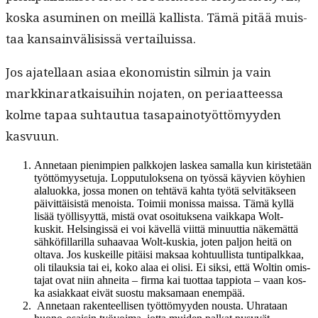
kos­ka asum­i­nen on meil­lä kallista. Tämä pitää muis­
taa kan­sain­väli­sis­sä vertailuissa.
Jos ajatel­laan asi­aa ekon­o­mistin silmin ja vain
markki­naratkaisui­hin nojat­en, on peri­aat­teessa
kolme tapaa suh­tau­tua tas­apain­o­työt­tömyy­den
kasvuun.
Annetaan pien­impi­en palkko­jen laskea samal­la kun kiris­tetään
työt­tömyy­se­tu­ja. Lop­putu­lok­se­na on työssä käyvien köy­hien
alalu­ok­ka, jos­sa mon­en on tehtävä kah­ta työtä selvitäk­seen
päivit­täi­sistä menoista. Toimii monis­sa mais­sa. Tämä kyl­lä
lisää työl­lisyyt­tä, mis­tä ovat osoituk­se­na vaikka­pa Wolt-
kuskit. Helsingis­sä ei voi kävel­lä viit­tä min­u­ut­tia näkemät­tä
sähkö­fil­lar­il­la suhaavaa Wolt-kuskia, joten paljon heitä on
olta­va. Jos kuskeille pitäisi mak­saa kohtu­ullista tun­tipalkkaa,
oli tilauk­sia tai ei, koko alaa ei olisi. Ei sik­si, että Woltin omis­
ta­jat ovat niin ahnei­ta – fir­ma kai tuot­taa tap­pi­o­ta – vaan kos­
ka asi­akkaat eivät suos­tu mak­samaan enempää.
Annetaan rak­en­teel­lisen työt­tömyy­den nous­ta. Uhrataan