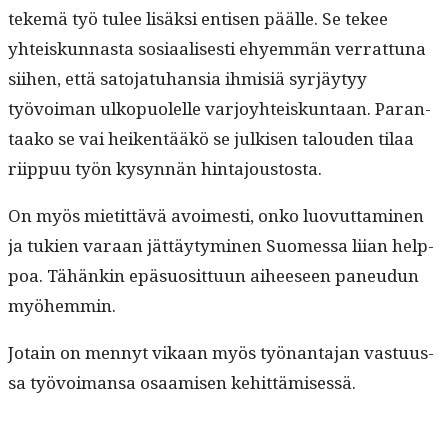
tekemä työ tulee lisäk­si entisen päälle. Se tekee
yhteiskun­nas­ta sosi­aalis­es­ti ehyem­män ver­rat­tuna
siihen, että sato­jatuhan­sia ihmisiä syr­jäy­tyy
työvoiman ulkop­uolelle var­joy­hteiskun­taan. Paran­
taako se vai heiken­tääkö se julkisen talouden tilaa
riip­puu työn kysyn­nän hintajoustosta.
On myös mietit­tävä avoimesti, onko luovut­ta­mi­nen
ja tukien varaan jät­täy­tymi­nen Suomes­sa liian help­
poa. Tähänkin epä­su­osit­tuun aiheeseen paneudun
myöhemmin.
Jotain on men­nyt vikaan myös työ­nan­ta­jan vas­tu­us­
sa työvoimansa osaamisen kehittämisessä.