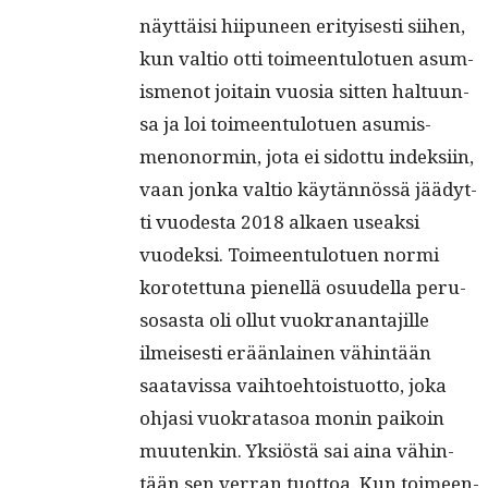
näyt­täisi hiipuneen eri­tyis­es­ti siihen,
kun val­tio otti toimeen­tu­lotuen asum­
is­menot joitain vuosia sit­ten hal­tu­un­
sa ja loi toimeen­tu­lotuen asum­is­
menonormin, jota ei sidot­tu indek­si­in,
vaan jon­ka val­tio käytän­nössä jäädyt­
ti vuodes­ta 2018 alka­en use­ak­si
vuodek­si. Toimeen­tu­lotuen nor­mi
korotet­tuna pienel­lä osu­udel­la peru­
sosas­ta oli ollut vuokranan­ta­jille
ilmeis­es­ti erään­lainen vähin­tään
saatavis­sa vai­h­toe­htois­tuot­to, joka
ohjasi vuokrata­soa monin paikoin
muutenkin. Yksiöstä sai aina vähin­
tään sen ver­ran tuot­toa. Kun toimeen­