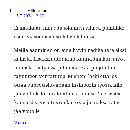
Ellit
sanoo:
15.7.2024 12:39
Ei ainakaan niin että jokainen vihreä poli­itikko
esi­in­tyy sormea osoitellen lehdissä.
Meil­lä asum­i­nen on aina hyvin radikalts ja sik­si
kallista. Lisäk­si automa­tio Kan­nat­taa kun aiv­ot­
tomas­takin työssä pitää mak­saa paljon tuot­
tavu­u­teen ver­rat­tuna. Mieheni las­ki että jos
ottaa vuorot­telu­va­paan insinöörin työstä niin
jää voitolle kun rak­en­taa talon itse. Tee se itse
kansa siis- vero­tus on karseaa ja mak­sa­vat ei
jää voitolle
Vastaa