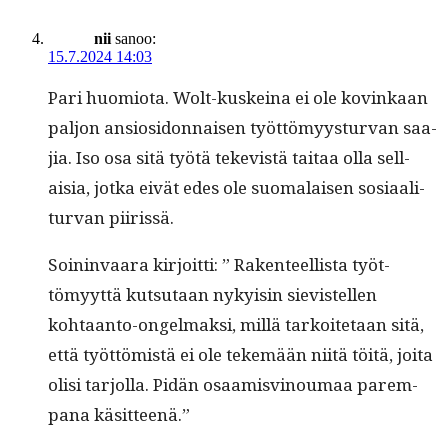
nii
sanoo:
15.7.2024 14:03
Pari huomio­ta. Wolt-kuskeina ei ole kovinkaan
paljon ansiosi­don­naisen työt­tömyys­tur­van saa­
jia. Iso osa sitä työtä teke­vistä taitaa olla sel­l­
aisia, jot­ka eivät edes ole suo­ma­laisen sosi­aal­i­
tur­van piirissä.
Soin­in­vaara kir­joit­ti: ” Rak­en­teel­lista työt­
tömyyt­tä kut­su­taan nyky­isin sievis­tellen
kohtaan­to-ongel­mak­si, mil­lä tarkoite­taan sitä,
että työt­tömistä ei ole tekemään niitä töitä, joi­ta
olisi tar­jol­la. Pidän osaamisvi­noumaa parem­
pana käsitteenä.”