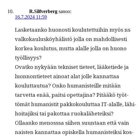
R.Silfverberg
sanoo:
16.7.2024 11:59
Las­ke­taanko huonos­ti koulutet­tui­hin myös ns
valkokaulusköy­hälistö jol­la on mah­dol­lis­es­ti
korkea koulu­tus, mut­ta alalle jol­la on huono
työllisyys?
Ovatko nykyään tekniset tieteet, lääketiede ja
luon­non­ti­eteet ain­oat alat jolle kan­nat­taa
koulut­tau­tua? Onko human­is­teille mitään
tarvet­ta enää, pait­si opet­ta­ji­na? Pitääkö työt­
tömät human­is­tit pakkok­oulut­taa IT-alalle, lähi­
hoita­jik­si tai pakot­taa ruokaläheteiksi?
Ollaanko menoss­sa siihen suun­taan että vain
nais­ten kan­nat­taa opiskel­la human­is­teik­si kos­