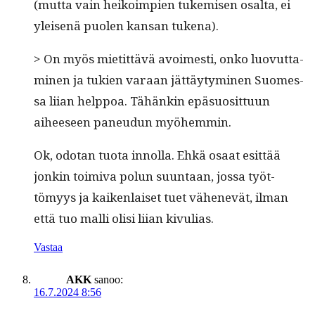
(mut­ta vain heikoimpi­en tukemisen osalta, ei
yleisenä puolen kansan tukena).
> On myös mietit­tävä avoimesti, onko luovut­ta­
mi­nen ja tukien varaan jät­täy­tymi­nen Suomes­
sa liian help­poa. Tähänkin epä­su­osit­tuun
aiheeseen paneudun myöhemmin.
Ok, odotan tuo­ta innol­la. Ehkä osaat esit­tää
jonkin toimi­va pol­un suun­taan, jos­sa työt­
tömyys ja kaiken­laiset tuet vähenevät, ilman
että tuo malli olisi liian kivulias.
Vastaa
AKK
sanoo:
16.7.2024 8:56