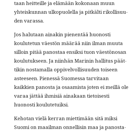
taan heit­teille ja elämään kokon­aan muun
yhteiskun­nan ulkop­uolel­la ja pitkälti rikol­lisu­u­
den varassa.
Jos halu­taan ainakin pienen­tää huonos­ti
koulute­tun väestön määrää niin ilman muu­ta
sil­loin pitää panos­taa ensik­si tuon väestönosan
koulu­tuk­seen. Ja niin­hän Marinin hal­li­tus päät­
tikin nos­ta­mal­la oppivelvol­lisu­u­den toiseen
asteeseen. Pienessä Suomes­sa tarvi­taan
kaikkien panos­ta ja osaamista joten ei meil­lä ole
varaa jät­tää ihmisiä ainakaan tietois­es­ti
huonos­ti koulutetuiksi.
Kehotan vielä ker­ran miet­timään sitä mik­si
Suo­mi on maail­man onnel­lisin maa ja panos­ta­