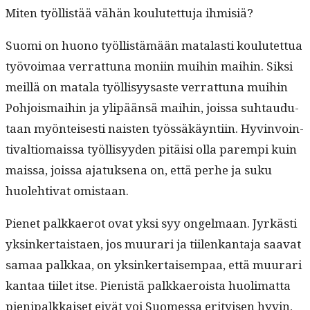
Miten työl­listää vähän koulutet­tu­ja ihmisiä?
Suo­mi on huono työl­listämään mata­lasti koulutet­tua
työvoimaa ver­rat­tuna moni­in mui­hin mai­hin. Sik­si
meil­lä on mata­la työl­lisyysaste ver­rat­tuna mui­hin
Pohjo­is­mai­hin ja ylipään­sä mai­hin, jois­sa suh­taudu­
taan myön­teis­es­ti nais­ten työssäkäyn­ti­in. Hyv­in­voin­
ti­val­tiomais­sa työl­lisyy­den pitäisi olla parem­pi kuin
mais­sa, jois­sa ajatuk­se­na on, että per­he ja suku
huole­hti­vat omistaan.
Pienet palkkaerot ovat yksi syy ongel­maan. Jyrkästi
yksinker­tais­taen, jos muu­rari ja tiilenkan­ta­ja saa­vat
samaa palkkaa, on yksinker­taisem­paa, että muu­rari
kan­taa tiilet itse. Pienistä palkkaeroista huoli­mat­ta
pieni­palkkaiset eivät voi Suomes­sa eri­tyisen hyvin,