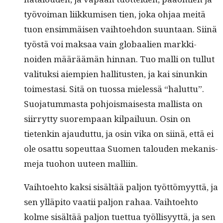
työvoiman liikku­misen tien, joka ohjaa meitä
tuon ensim­mäisen vai­h­toe­hdon suun­taan. Siinä
työstä voi mak­saa vain globaalien markki­
noiden määräämän hin­nan. Tuo malli on tul­lut
val­i­tuk­si aiem­pi­en hal­li­tusten, ja kai sin­unkin
toimes­tasi. Sitä on tuos­sa mielessä “halut­tu”.
Suo­ja­tum­mas­ta pohjo­is­mais­es­ta mallista on
siir­ryt­ty suorem­paan kil­pailu­un. Osin on
tietenkin ajaudut­tu, ja osin vika on siinä, että ei
ole osat­tu sopeut­taa Suomen talouden mekanis­
me­ja tuo­hon uuteen malliin.
Vai­h­toe­hto kak­si sisältää paljon työt­tömyyt­tä, ja
sen ylläpi­to vaatii paljon rahaa. Vai­h­toe­hto
kolme sisältää paljon tuet­tua työl­lisyyt­tä, ja sen