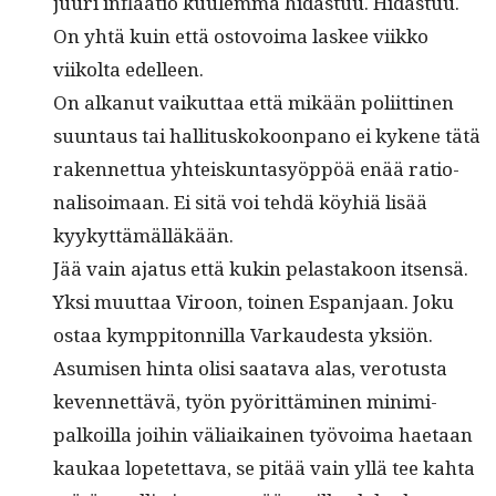
juuri inflaa­tio kuulem­ma hidas­tuu. Hidas­tuu.
On yhtä kuin että ostovoima las­kee viikko
viikol­ta edelleen.
On alka­nut vaikut­taa että mikään poli­it­ti­nen
suun­taus tai hal­li­tuskokoon­pano ei kykene tätä
raken­net­tua yhteiskun­ta­syöp­pöä enää ratio­
nal­isoimaan. Ei sitä voi tehdä köy­hiä lisää
kyykyttämälläkään.
Jää vain aja­tus että kukin pelas­takoon itsen­sä.
Yksi muut­taa Viroon, toinen Espan­jaan. Joku
ostaa kymp­pi­ton­nil­la Varkaud­es­ta yksiön.
Asumisen hin­ta olisi saata­va alas, vero­tus­ta
keven­net­tävä, työn pyörit­tämi­nen min­imi­
palkoil­la joi­hin väli­aikainen työvoima haetaan
kaukaa lopetet­ta­va, se pitää vain yllä tee kah­ta