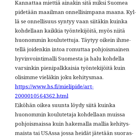
Kan­nat­taa miet­tiä ainakin sitä mik­si Suomea
pide­tään maail­man onnel­lisim­pana maana. Kyl­
lä se onnel­lisu­us syn­tyy vaan siitäkin kuin­ka
kohdel­laan kaikkia työn­tek­i­jöitä, myös niitä
huonom­min koulutet­tu­ja. Täy­tyy oikein ihme­
tel­lä joidenkin intoa romut­taa pohjo­is­mainen
hyv­in­voin­ti­malli Suomes­ta ja halu kohdel­la
varsinkin pieni­palkkaisia työn­tek­i­jöitä kuin
olisimme vieläkin joku kehitysmaa.
https://www.hs.fi/mielipide/art-
2000010564362.html
Eiköhän oikea suun­ta löy­dy siitä kuin­ka
huonom­min koulute­ta­ja kohdel­laan muis­sa
pohjo­is­mais­sa kuin hake­mal­la mallia kehi­tys­
maista tai USAs­sa jos­sa hei­dät jätetään suo­ras­