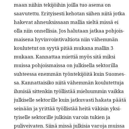
maan niihin tek­i­jöi­hin joil­la tuo ase­ma on
saavutet­tu. Eri­tyis­es­ti kehotan siihen niitä jot­ka
hake­vat ahneuk­sis­saan mallia sieltä mis­sä ei
olla niin onnel­lisia. Jos halu­taan jatkaa pohjo­is­
maise­na hyv­in­voin­ti­val­tio­ta niin vähem­män
koulute­tut on syytä pitää mukana mallin 3
mukaan. Kan­nat­taa miet­tiä myös sitä mik­si
muis­sa pohjo­is­mais­sa on julkisel­la sek­to­ril­la
suh­teessa enem­män työn­tek­i­jöitä kuin Suomes­
sa. Kan­nat­taisiko niitä vähem­män koulutet­tu­ja
ihmisiä sit­tenkin työl­listää mielu­um­min vaik­ka
julkiselle sek­to­rille kuin jatku­vasti haka­ta päätä
seinään ja yrit­tää työl­listää heitä väk­isin yksi­
tyiselle sek­to­rille julk­isin varoin tukien ja
pulivei­vat­en. Siinä mis­sä julk­isia varo­ja muis­sa