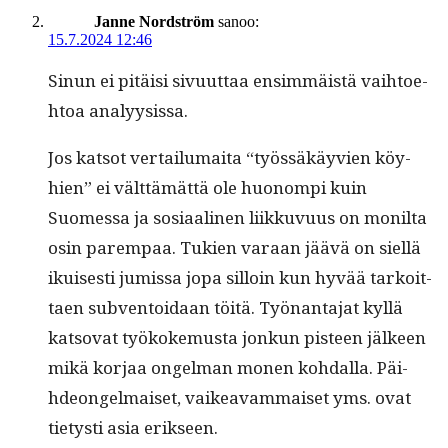
Janne Nordström
sanoo:
15.7.2024 12:46
Sin­un ei pitäisi sivu­ut­taa ensim­mäistä vai­h­toe­
htoa analyysissa.
Jos kat­sot ver­tailumai­ta “työssäkäyvien köy­
hien” ei vält­tämät­tä ole huonom­pi kuin
Suomes­sa ja sosi­aa­li­nen liikku­vu­us on monil­ta
osin parem­paa. Tukien varaan jäävä on siel­lä
ikuis­es­ti jumis­sa jopa sil­loin kun hyvää tarkoit­
taen sub­ven­toidaan töitä. Työ­nan­ta­jat kyl­lä
katso­vat työkoke­mus­ta jonkun pis­teen jäl­keen
mikä kor­jaa ongel­man mon­en kohdal­la. Päi­
hdeon­gel­maiset, vaikeavam­maiset yms. ovat
tietysti asia erikseen.