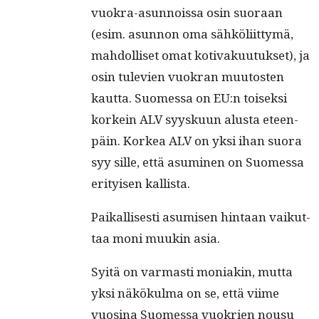
vuokra-asun­nois­sa osin suo­raan
(esim. asun­non oma sähköli­it­tymä,
mah­dol­liset omat koti­vaku­u­tuk­set), ja
osin tule­vien vuokran muu­tosten
kaut­ta. Suomes­sa on EU:n toisek­si
korkein ALV syysku­un alus­ta eteen­
päin. Korkea ALV on yksi ihan suo­ra
syy sille, että asum­i­nen on Suomes­sa
eri­tyisen kallista.
Paikallis­es­ti asumisen hin­taan vaikut­
taa moni muukin asia.
Syitä on var­masti moni­akin, mut­ta
yksi näkökul­ma on se, että viime
vuosi­na Suomes­sa vuokrien nousu