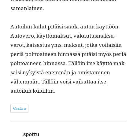
samanlainen.
Autoilun kulut pitäisi saa­da auton käyt­töön.
Autovero, käyt­tö­mak­sut, vaku­u­tus­mak­su­
verot, kat­sas­tus yms. mak­sut, jot­ka voitaisi­in
per­iä polt­toaineen hin­nas­sa pitäisi myös per­iä
polt­toaineen hin­nas­sa. Täl­löin itse käyt­tö mak­
saisi nyky­istä enem­män ja omis­t­a­mi­nen
vähem­män. Täl­löin voisi vaikut­taa itse
autoilun kuluihin.
Vastaa
spottu
sanoo: