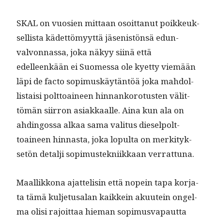
SKAL on vuosien mit­taan osoit­tanut poikkeuk­
sel­lista kädet­tömyyt­tä jäsenistön­sä edun­
valvon­nas­sa, joka näkyy siinä että
edelleenkään ei Suomes­sa ole kyet­ty viemään
läpi de fac­to sopimuskäytän­töä joka mah­dol­
lis­taisi polt­toaineen hin­nanko­ro­tusten välit­
tömän siir­ron asi­akkaalle. Aina kun ala on
ahdin­gos­sa alkaa sama val­i­tus dieselpolt­
toaineen hin­nas­ta, joka lop­ul­ta on merk­i­tyk­
setön detalji sopimustekni­ikkaan verrattuna.
Maal­likkona ajat­telisin että nopein tapa kor­ja­
ta tämä kul­je­tusalan kaikkein aku­utein ongel­
ma olisi rajoit­taa hie­man sopimus­va­paut­ta