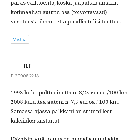
paras vai­h­toe­hto, kos­ka jääpähän ainakin
koti­maa­han suurin osa (toiv­ot­tavasti)
verotues­ta ilman, että p‑rallia tulisi tuettua.
Vastaa
B.J
sanoo:
11.6.2008 22:18
1993 kului polt­toainet­ta n. 8,25 euroa /100 km.
2008 kulut­taa autoni n. 7,5 euroa / 100 km.
Samas­sa ajas­sa palkkani on suun­nilleen
kaksinkertaistunut.
Uskoisin, että totu­us on mon­elle muullekin