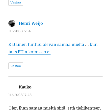
Vastaa
Henri Weijo
sanoo:
11.6.2008 17:14
Katainen tun­tuu ole­van samaa mieltä
…
kun
taas EU:n komis­sio ei
Vastaa
Kauko
sanoo:
11.6.2008 17:48
Olen ihan samaa mieltä siitä, että tieli­iken­teen