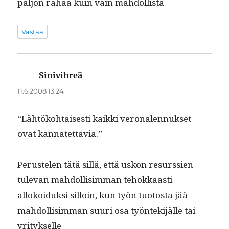
paljon rahaa kuin vain mahdollista
Vastaa
Sinivihreä
sanoo:
11.6.2008 13:24
“Lähtöko­htais­es­ti kaik­ki veronalen­nuk­set
ovat kannatettavia.”
Peruste­len tätä sil­lä, että uskon resurssien
tule­van mah­dol­lisim­man tehokkaasti
allokoiduk­si sil­loin, kun työn tuo­to­s­ta jää
mah­dol­lisim­man suuri osa työn­tek­i­jälle tai
yri­tyk­selle