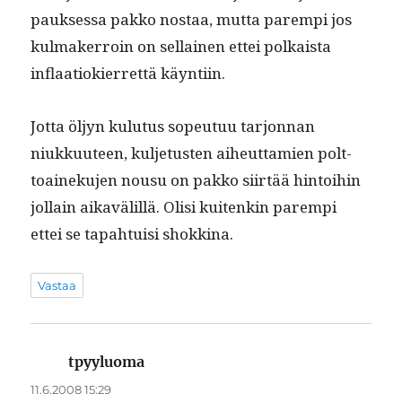
pauk­ses­sa pakko nos­taa, mut­ta parem­pi jos
kul­mak­er­roin on sel­l­ainen ettei polka­ista
inflaa­tiok­ier­ret­tä käyntiin.
Jot­ta öljyn kulu­tus sopeu­tuu tar­jon­nan
niukku­u­teen, kul­je­tusten aiheut­tamien polt­
toaineku­jen nousu on pakko siirtää hin­toi­hin
jol­lain aikavälil­lä. Olisi kuitenkin parem­pi
ettei se tapah­tu­isi shokkina.
Vastaa
tpyyluoma
sanoo:
11.6.2008 15:29