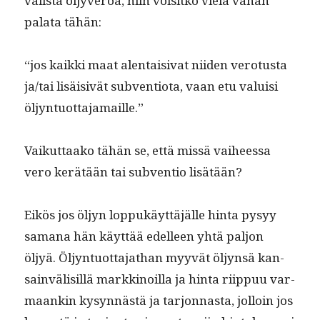
välistä öljyveroa, niin voisitko vielä vähän
pala­ta tähän:
“jos kaik­ki maat alen­taisi­vat niiden vero­tus­ta
ja/tai lisäi­sivät sub­ven­tio­ta, vaan etu valuisi
öljyntuottajamaille.”
Vaikut­taako tähän se, että mis­sä vai­heessa
vero kerätään tai sub­ven­tio lisätään?
Eikös jos öljyn lop­pukäyt­täjälle hin­ta pysyy
samana hän käyt­tää edelleen yhtä paljon
öljyä. Öljyn­tuot­ta­jathan myyvät öljyn­sä kan­
sain­välisil­lä markki­noil­la ja hin­ta riip­puu var­
maankin kysyn­nästä ja tar­jon­nas­ta, jol­loin jos