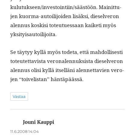
kulutukseen/investointiin/säästöön. Mainit­tu­
jen kuor­ma-autoil­i­joiden lisäk­si, die­selveron
alen­nus koskisi toteutues­saan kaiketi myös
yksityisautoilijoita.
Se täy­tyy kyl­lä myös tode­ta, että mah­dol­lis­es­ti
toteutet­tavista veronalen­nuk­sista die­selveron
alen­nus olisi kyl­lä itsel­läni alen­net­tavien vero­
jen “toivelis­tan” häntäpäässä.
Vastaa
Jouni Kauppi
sanoo:
11.6.2008 14:04