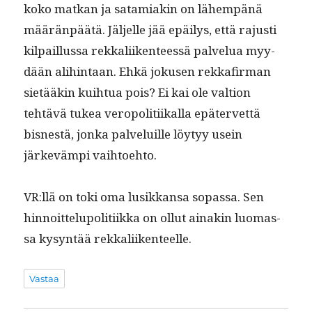
koko matkan ja satami­akin on lähempänä
määrän­päätä. Jäl­jelle jää epäilys, että rajusti
kil­pail­lus­sa rekkali­iken­teessä palvelua myy­
dään ali­hin­taan. Ehkä jokusen rekkafir­man
sietääkin kui­h­tua pois? Ei kai ole val­tion
tehtävä tukea veropoli­ti­ikalla epäter­vet­tä
bisnestä, jon­ka palveluille löy­tyy usein
järkevämpi vaihtoehto.
VR:llä on toki oma lusikkansa sopas­sa. Sen
hin­noit­telupoli­ti­ik­ka on ollut ainakin luo­mas­
sa kysyn­tää rekkaliikenteelle.
Vastaa