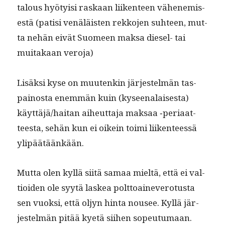
talous hyö­ty­isi raskaan liiken­teen vähen­e­mis­
es­tä (patisi venäläis­ten rekko­jen suh­teen, mut­
ta nehän eivät Suomeen mak­sa diesel- tai
muitakaan veroja)
Lisäk­si kyse on muutenkin jär­jestelmän tas­
pain­os­ta enem­män kuin (kyseenalais­es­ta)
käyttäjä/haitan aiheut­ta­ja mak­saa ‑peri­aat­
teesta, sehän kun ei oikein toi­mi liiken­teessä
ylipäätäänkään.
Mut­ta olen kyl­lä siitä samaa mieltä, että ei val­
tioiden ole syytä laskea polt­toain­evero­tus­ta
sen vuok­si, että oljyn hin­ta nousee. Kyl­lä jär­
jestelmän pitää kyetä siihen sopeutumaan.