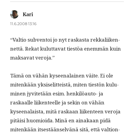
Kari
sanoo:
11.6.2008 13:16
“Val­tio sub­ven­toi jo nyt raskas­ta rekkali­iken­
net­tä. Rekat kulut­ta­vat tiestöa enem­män kuin
mak­sa­vat veroja.”
Tämä on vähän kyseenalainen väite. Ei ole
mitenkään yksiselit­teistä, miten tiestön kulu­
mi­nen jyvitetään esim. henkilöau­to- ja
raskaalle liiken­teelle ja sekin on vähän
kyseenalaista, mitä raskaan liiken­teen vero­ja
pitäisi huomioi­da. Minä en ainakaan pidä
mitenkään itses­tään­selvänä sitä, että val­tion­