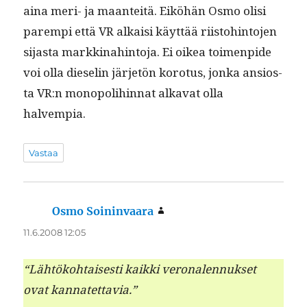
aina meri- ja maan­teitä. Eiköhän Osmo olisi
parem­pi että VR alka­isi käyt­tää riis­to­hin­to­jen
sijas­ta markki­nahin­to­ja. Ei oikea toimen­pide
voi olla dieselin jär­jetön koro­tus, jon­ka ansios­
ta VR:n monop­o­li­hin­nat alka­vat olla
halvempia.
Vastaa
Osmo Soininvaara
sanoo:
11.6.2008 12:05
“Lähtöko­htais­es­ti kaik­ki veronalen­nuk­set
ovat kannatettavia.”