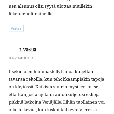
nen alen­nus olisi syytä ulot­taa muillekin
liikennepolttoaineille.
Vastaa
J. Värälä
sanoo:
11.6.2008 10:00
Itsekin olen häm­mästel­lyt intoa kul­jet­taa
tavaraa rekoil­la, kun tehokkaampiakin tapo­ja
on käytössä. Kaik­ista suurin mys­teeri on se,
että Hang­os­ta aje­taan autonkul­je­tus­rekko­ja
pitk­inä letkoina Venäjälle. Eihän tuol­lainen voi
olla järkevää, kun kiskot kulke­vat vier­essä