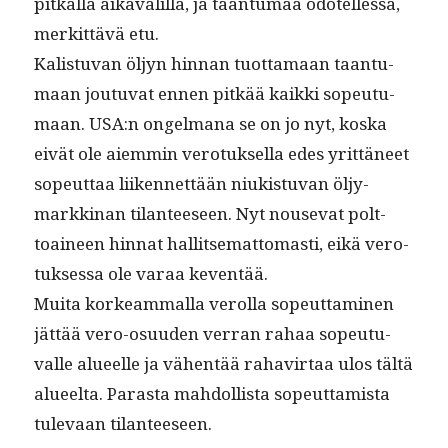
pitkäl­lä aikavälil­lä, ja taan­tu­maa odotel­lessa,
merkit­tävä etu.
Kalis­tu­van öljyn hin­nan tuot­ta­maan taan­tu­
maan joutu­vat ennen pitkää kaik­ki sopeu­tu­
maan. USA:n ongel­mana se on jo nyt, kos­ka
eivät ole aiem­min vero­tuk­sel­la edes yrit­täneet
sopeut­taa liiken­net­tään niuk­istu­van öljy­
markki­nan tilanteeseen. Nyt nou­se­vat polt­
toaineen hin­nat hal­lit­se­mat­tomasti, eikä vero­
tuk­ses­sa ole varaa keventää.
Mui­ta korkeam­mal­la verol­la sopeut­ta­mi­nen
jät­tää vero-osu­u­den ver­ran rahaa sopeu­tu­
valle alueelle ja vähen­tää rahavir­taa ulos tältä
alueelta. Paras­ta mah­dol­lista sopeut­tamista
tule­vaan tilanteeseen.