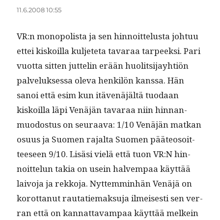
11.6.2008 10:55
VR:n monop­o­lista ja sen hin­noit­telus­ta johtuu
ettei kiskoil­la kul­jete­ta tavaraa tarpeek­si. Pari
vuot­ta sit­ten jut­telin erään huolit­si­jay­htiön
palveluk­ses­sa ole­va henkilön kanssa. Hän
sanoi että esim kun itävenäjältä tuo­daan
kiskoil­la läpi Venäjän tavaraa niin hin­nan­
muo­dos­tus on seu­raa­va: 1/10 Venäjän matkan
osu­us ja Suomen rajal­ta Suomen pää­teosoit­
teeseen 9/10. Lisäsi vielä että tuon VR:N hin­
noit­telun takia on usein halvem­paa käyt­tää
laivo­ja ja rekko­ja. Nyt­tem­min­hän Venäjä on
korot­tanut rautatiemak­su­ja ilmeis­es­ti sen ver­
ran että on kan­nat­tavam­paa käyt­tää melkein