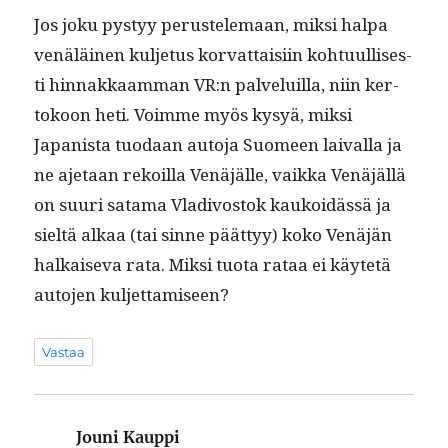
Jos joku pystyy perustele­maan, mik­si hal­pa
venäläi­nen kul­je­tus kor­vat­taisi­in kohtu­ullis­es­
ti hin­nakkaam­man VR:n palveluil­la, niin ker­
tokoon heti. Voimme myös kysyä, mik­si
Japanista tuo­daan auto­ja Suomeen laival­la ja
ne aje­taan rekoil­la Venäjälle, vaik­ka Venäjäl­lä
on suuri sata­ma Vladi­vos­tok kaukoidässä ja
sieltä alkaa (tai sinne päät­tyy) koko Venäjän
halkai­se­va rata. Mik­si tuo­ta rataa ei käytetä
auto­jen kuljettamiseen?
Vastaa
Jouni Kauppi
sanoo: