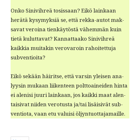
Onko Sinivihreä tosis­saan? Eikö lainkaan
herätä kysymyk­siä se, että rek­ka-autot mak­
sa­vat veroina tienkäytöstä vähem­män kuin
tietä kulut­ta­vat? Kan­nat­taako Sinivihreä
kaikkia muitakin verovaroin rahoitet­tu­ja
subventioita?
Eikö sekään häir­itse, että varsin yleisen ana­
lyysin mukaan liiken­teen polt­toainei­den hin­ta
ei alenisi juuri lainkaan, jos kaik­ki maat alen­
taisi­vat niiden vero­tus­ta ja/tai lisäi­sivät sub­
ven­tio­ta, vaan etu valuisi öljyntuottajamaille.