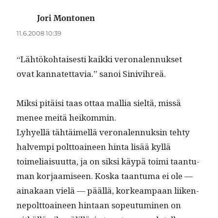
Jori Montonen
sanoo:
11.6.2008 10:39
“Lähtöko­htais­es­ti kaik­ki veronalen­nuk­set
ovat kan­natet­tavia.” sanoi Sinivihreä.
Mik­si pitäisi taas ottaa mallia sieltä, mis­sä
menee meitä heikommin.
Lyhyel­lä tähtäimel­lä veronalen­nuksin tehty
halvem­pi polt­toaineen hin­ta lisää kyl­lä
toimeli­aisu­ut­ta, ja on sik­si käypä toi­mi taan­tu­
man kor­jaamiseen. Kos­ka taan­tu­ma ei ole —
ainakaan vielä — pääl­lä, korkeam­paan liiken­
nepolt­toaineen hin­taan sopeu­tu­mi­nen on