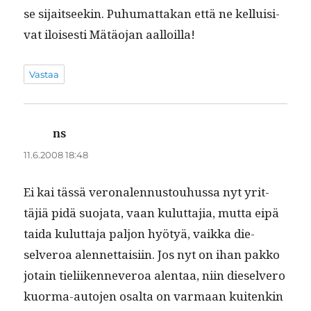
se sijait­seekin. Puhu­mat­takan että ne kel­luisi­
vat ilois­es­ti Mätäo­jan aalloilla!
Vastaa
ns
sanoo:
11.6.2008 18:48
Ei kai tässä veronalen­nus­touhus­sa nyt yrit­
täjiä pidä suo­ja­ta, vaan kulut­ta­jia, mut­ta eipä
tai­da kulut­ta­ja paljon hyö­tyä, vaik­ka die­
selveroa alen­net­taisi­in. Jos nyt on ihan pakko
jotain tieli­iken­n­everoa alen­taa, niin die­selvero
kuor­ma-auto­jen osalta on var­maan kuitenkin