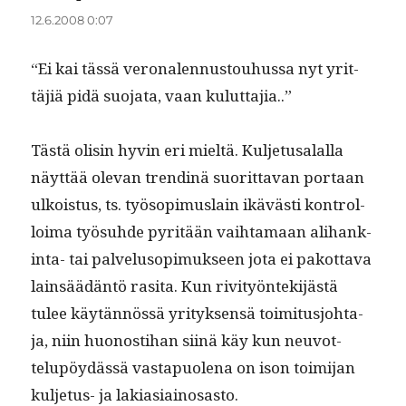
12.6.2008 0:07
“Ei kai tässä veronalen­nus­touhus­sa nyt yrit­
täjiä pidä suo­ja­ta, vaan kuluttajia..”
Tästä olisin hyvin eri mieltä. Kul­je­tusalal­la
näyt­tää ole­van trend­inä suorit­ta­van por­taan
ulkois­tus, ts. työ­sopimus­lain ikävästi kon­trol­
loima työ­suhde pyritään vai­h­ta­maan ali­hank­
in­ta- tai palvelu­sopimuk­seen jota ei pakot­ta­va
lain­säädän­tö rasita. Kun riv­i­työn­tek­i­jästä
tulee käytän­nössä yri­tyk­sen­sä toim­i­tusjo­hta­
ja, niin huonos­ti­han siinä käy kun neu­vot­
telupöy­dässä vastapuole­na on ison toim­i­jan
kul­je­tus- ja lakiasiainosasto.