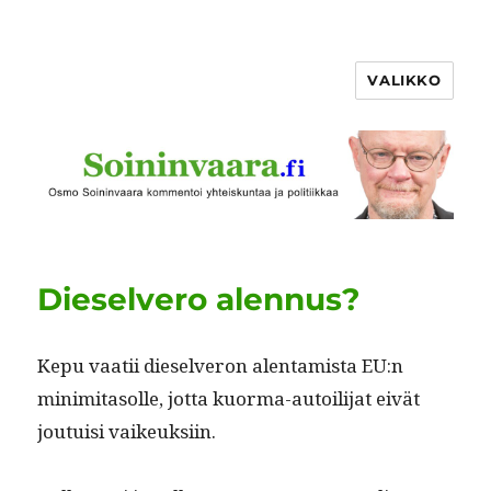
VALIKKO
Dieselvero alennus?
Kepu vaatii die­selveron alen­tamista EU:n
minim­i­ta­solle, jot­ta kuor­ma-autoil­i­jat eivät
jou­tu­isi vaikeuksiin.