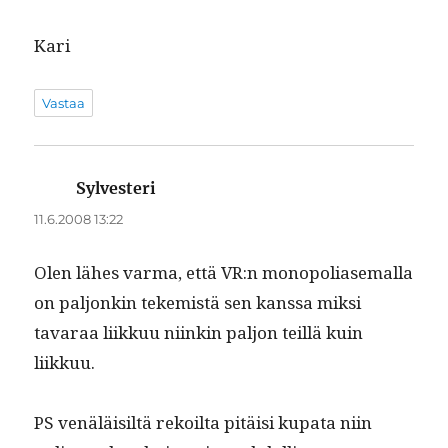
Kari
Vastaa
Sylvesteri
sanoo:
11.6.2008 13:22
Olen läh­es var­ma, että VR:n monop­o­liase­mal­la
on paljonkin tekemistä sen kanssa mik­si
tavaraa liikkuu niinkin paljon teil­lä kuin
liikkuu.
PS venäläisiltä rekoil­ta pitäisi kupa­ta niin