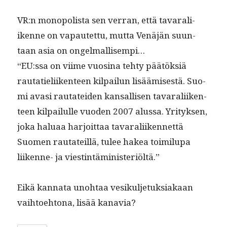
VR:n monop­o­lista sen ver­ran, että tavar­ali­
ikenne on vapautet­tu, mut­ta Venäjän suun­
taan asia on ongelmallisempi…
“EU:ssa on viime vuosi­na tehty päätök­siä
rautatieli­iken­teen kil­pailun lisäämis­es­tä. Suo­
mi avasi rautatei­den kansal­lisen tavar­ali­iken­
teen kil­pailulle vuo­den 2007 alus­sa. Yri­tyk­sen,
joka halu­aa har­joit­taa tavar­ali­iken­net­tä
Suomen rautateil­lä, tulee hakea toim­ilu­pa
liikenne- ja viestintäministeriöltä.”
Eikä kan­na­ta uno­htaa vesikul­je­tuk­si­akaan
vai­h­toe­htona, lisää kanavia?