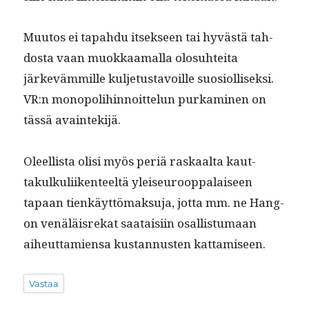
Muu­tos ei tapah­du itsek­seen tai hyvästä tah­
dos­ta vaan muokkaa­mal­la olo­suhtei­ta
järkeväm­mille kul­je­tus­tavoille suo­si­ol­lisek­si.
VR:n monop­o­li­hin­noit­telun purkami­nen on
tässä avaintekijä.
Oleel­lista olisi myös per­iä raskaal­ta kaut­
takulkuli­iken­teeltä yleiseu­roop­palaiseen
tapaan tienkäyt­tö­mak­su­ja, jot­ta mm. ne Hang­
on venäläis­rekat saataisi­in osal­lis­tu­maan
aiheut­tamien­sa kus­tan­nusten kattamiseen.
Vastaa