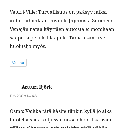
Veturi-Ville: Tur­val­lisu­us on pääsyy mik­si
autot rah­dataan laivoil­la Japanista Suomeen.
Venäjän rataa käyt­täen autoista ei monikaan
saa­puisi per­ille tilaa­jalle. Tämän sanoi se
huolit­si­ja myös.
Vastaa
Artturi Björk
sanoo:
11.6.2008 14:48
Osmo: Vaik­ka tätä käsitelti­inkin kyl­lä jo aika
huolel­la siinä ketjus­sa mis­sä ehdotit kan­sain­