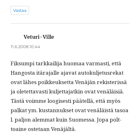
Vastaa
Veturi-Ville
sanoo:
11.6.2008 10:44
Fik­sumpi tarkkail­i­ja huo­maa var­masti, että
Hang­os­ta itära­jalle aja­vat autokul­je­tus­rekat
ovat läh­es poikkeuk­set­ta Venäjän rek­isteris­sä
ja oletet­tavasti kul­jet­ta­jatkin ovat venäläisiä.
Tästä voimme loogis­es­ti päätel­lä, että myös
palkat ym. kus­tan­nuk­set ovat venäläistä tasoa
l. paljon alem­mat kuin Suomes­sa. Jopa polt­
toaine oste­taan Venäjältä.