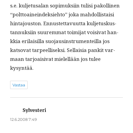
s.e. kul­je­tusalan sopimuk­si­in tulisi pakolli­nen
“polt­toainein­dek­siehto” joka mah­dol­lis­taisi
hin­ta­jous­ton. Ennustet­tavu­ut­ta kul­je­tuskus­
tan­nuk­si­in suurem­mat toim­i­jat voisi­vat han­
kkia eri­laisil­la suo­jausin­stru­menteil­la jos
katso­vat tarpeel­lisek­si. Sel­l­aisia pankit var­
maan tar­joaisi­vat mielel­lään jos tulee
kysyntää.
Vastaa
Sylvesteri
sanoo:
12.6.2008 7:49