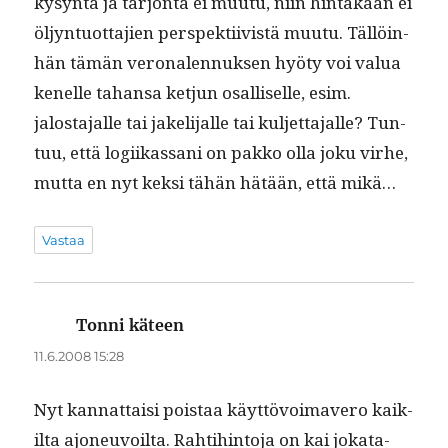
kysyn­tä ja tar­jon­ta ei muu­tu, niin hin­takaan ei
öljyn­tuot­ta­jien per­spek­ti­ivistä muu­tu. Täl­löin­
hän tämän veronalen­nuk­sen hyö­ty voi val­ua
kenelle tahansa ketjun osal­liselle, esim.
jalosta­jalle tai jake­li­jalle tai kul­jet­ta­jalle? Tun­
tuu, että logi­ikas­sani on pakko olla joku virhe,
mut­ta en nyt kek­si tähän hätään, että mikä…
Vastaa
Tonni käteen
sanoo:
11.6.2008 15:28
Nyt kan­nat­taisi pois­taa käyt­tövoimavero kaik­
il­ta ajoneu­voil­ta. Rahti­hin­to­ja on kai jokat­a­