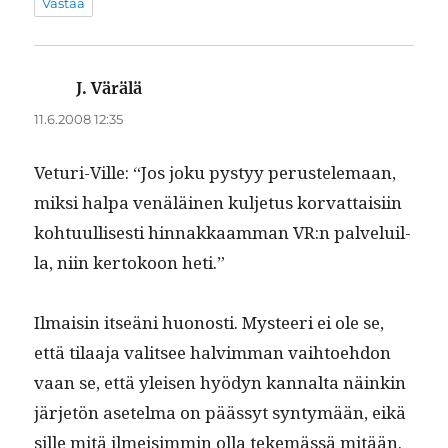
Vastaa
J. Värälä
sanoo:
11.6.2008 12:35
Veturi-Ville: “Jos joku pystyy perustele­maan,
mik­si hal­pa venäläi­nen kul­je­tus kor­vat­taisi­in
kohtu­ullis­es­ti hin­nakkaam­man VR:n palveluil­
la, niin ker­tokoon heti.”
Ilmaisin itseäni huonos­ti. Mys­teeri ei ole se,
että tilaa­ja val­it­see halvim­man vai­h­toe­hdon
vaan se, että yleisen hyö­dyn kannal­ta näinkin
jär­jetön asetel­ma on päässyt syn­tymään, eikä
sille mitä ilmeisim­min olla tekemässä mitään.