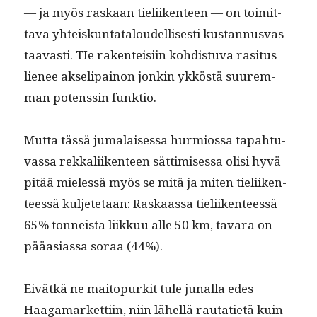
— ja myös raskaan tieli­iken­teen — on toimit­
ta­va yhteiskun­tat­aloudel­lis­es­ti kus­tan­nus­vas­
taavasti. TIe rak­en­teisi­in kohdis­tu­va rasitus
lie­nee akseli­pain­on jonkin ykköstä suurem­
man potenssin funktio.
Mut­ta tässä jumalaises­sa hurmios­sa tapah­tu­
vas­sa rekkali­iken­teen sät­timises­sa olisi hyvä
pitää mielessä myös se mitä ja miten tieli­iken­
teessä kul­jete­taan: Raskaas­sa tieli­iken­teessä
65% ton­neista liikkuu alle 50 km, tavara on
pääasi­as­sa soraa (44%).
Eivätkä ne maitop­urk­it tule junal­la edes
Haaga­mar­ket­ti­in, niin lähel­lä rautati­etä kuin