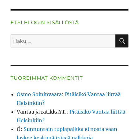
ETSI BLOGIN SISÄLLÖSTÄ
HA
Etsi:
TUOREIMMAT KOMMENTIT
Osmo Soininvaara
:
Pitäisikö Vantaa liittää
Helsinkiin?
Vantaa ja ratikkaYT.
:
Pitäisikö Vantaa liittää
Helsinkiin?
Ö
:
Sunnuntain tuplapalkka ei nosta vaan
laskee keskimääräisiä palkkoja