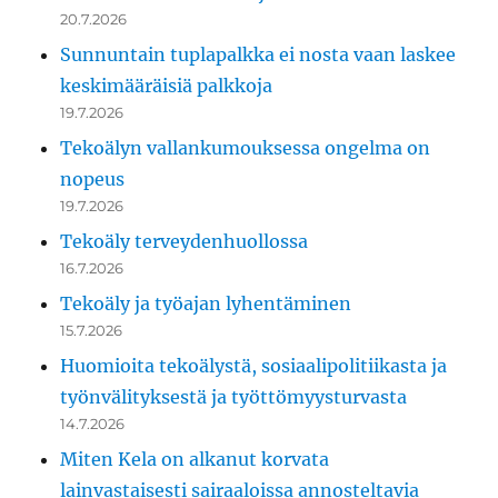
20.7.2026
Sunnuntain tuplapalkka ei nosta vaan laskee
keskimääräisiä palkkoja
19.7.2026
Tekoälyn vallankumouksessa ongelma on
nopeus
19.7.2026
Tekoäly terveydenhuollossa
16.7.2026
Tekoäly ja työajan lyhentäminen
15.7.2026
Huomioita tekoälystä, sosiaalipolitiikasta ja
työnvälityksestä ja työttömyysturvasta
14.7.2026
Miten Kela on alkanut korvata
lainvastaisesti sairaaloissa annosteltavia