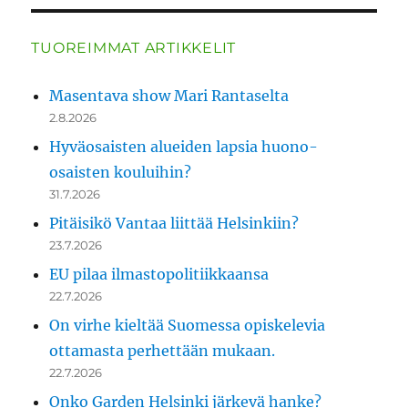
TUOREIMMAT ARTIKKELIT
Masentava show Mari Rantaselta
2.8.2026
Hyväosaisten alueiden lapsia huono-
osaisten kouluihin?
31.7.2026
Pitäisikö Vantaa liittää Helsinkiin?
23.7.2026
EU pilaa ilmastopolitiikkaansa
22.7.2026
On virhe kieltää Suomessa opiskelevia
ottamasta perhettään mukaan.
22.7.2026
Onko Garden Helsinki järkevä hanke?