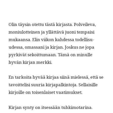
Olin täysin otet­tu tästä kir­jas­ta. Polveil­e­va,
moni­u­lot­teinen ja yllät­tävä juoni tem­paisi
mukaansa. Elin viikon kahdessa todel­lisu­
udessa, omas­sani ja kir­jan. Joskus ne jopa
pyrkivät sekoit­tumaan. Tämä on min­ulle
hyvän kir­jan merkki.
En tarkoi­ta hyvää kir­jaa siinä mielessä, että se
tavoit­telisi suuria kir­japalk­in­to­ja. Sel­l­aisille
kir­joille on toisen­laiset vaatimukset.
Kir­jan syn­ty on itsessään tuhki­mo­ta­ri­na.