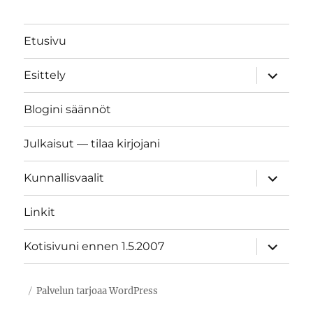
Etusivu
näytä
Esittely
alavalik
Blogini säännöt
Julkaisut — tilaa kirjojani
näytä
Kunnallisvaalit
alavalik
Linkit
näytä
Kotisivuni ennen 1.5.2007
alavalik
Palvelun tarjoaa WordPress