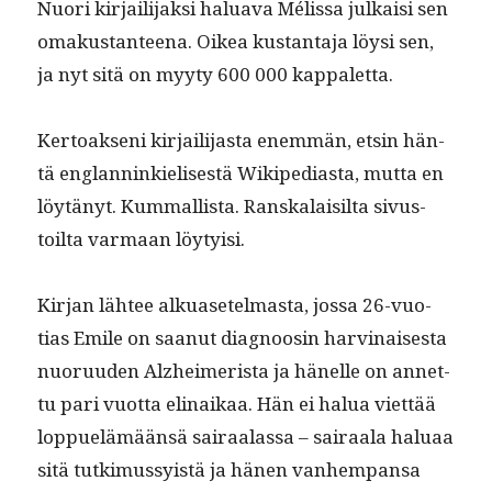
Nuori kir­jail­i­jak­si halu­a­va M
é
lis­sa julka­isi sen
omakus­tan­teena. Oikea kus­tan­ta­ja löysi sen,
ja nyt sitä on myy­ty 600 000 kappaletta.
Ker­toak­seni kir­jail­i­jas­ta enem­män, etsin hän­
tä englan­ninkielis­es­tä Wikipedi­as­ta, mut­ta en
löytänyt. Kum­mallista. Ran­skalaisil­ta sivus­
toil­ta var­maan löytyisi.
Kir­jan läh­tee alkuasetel­mas­ta, jos­sa 26-vuo­
tias Emile on saanut diag­noosin harv­inais­es­ta
nuoru­u­den Alzheimerista ja hänelle on annet­
tu pari vuot­ta eli­naikaa. Hän ei halua viet­tää
lop­puelämään­sä sairaalas­sa – sairaala halu­aa
sitä tutkimussy­istä ja hänen van­hempansa