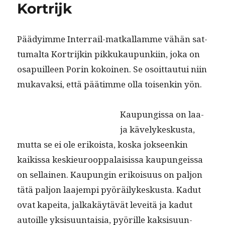
Kortrijk
o
n
p
m
Kaikki
taivaan
k
sini
Päädy­imme Inter­rail-matkallamme vähän sat­
tumal­ta Kor­trijkin pikkukaupunki­in, joka on
osa­puilleen Porin kokoinen. Se osoit­tau­tui niin
mukavak­si, että pää­timme olla toisenkin yön.
Kaupungis­sa on laa­
ja käve­lykeskus­ta,
mut­ta se ei ole erikoista, kos­ka jok­seenkin
kaikissa keskieu­roop­palai­sis­sa kaupungeis­sa
on sel­l­ainen. Kaupun­gin erikoisu­us on paljon
tätä paljon laa­jem­pi pyöräi­lykeskus­ta. Kadut
ovat kapei­ta, jalka­käytävät lev­eitä ja kadut
autoille yksisu­un­taisia, pyörille kak­sisu­un­